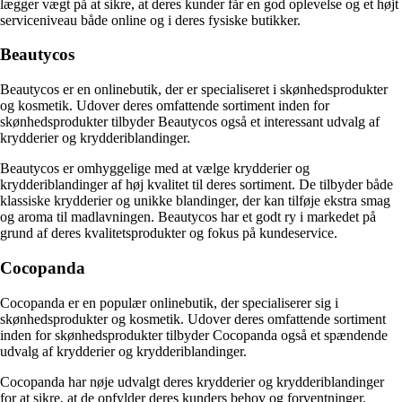
lægger vægt på at sikre, at deres kunder får en god oplevelse og et højt
serviceniveau både online og i deres fysiske butikker.
Beautycos
Beautycos er en onlinebutik, der er specialiseret i skønhedsprodukter
og kosmetik. Udover deres omfattende sortiment inden for
skønhedsprodukter tilbyder Beautycos også et interessant udvalg af
krydderier og krydderiblandinger.
Beautycos er omhyggelige med at vælge krydderier og
krydderiblandinger af høj kvalitet til deres sortiment. De tilbyder både
klassiske krydderier og unikke blandinger, der kan tilføje ekstra smag
og aroma til madlavningen. Beautycos har et godt ry i markedet på
grund af deres kvalitetsprodukter og fokus på kundeservice.
Cocopanda
Cocopanda er en populær onlinebutik, der specialiserer sig i
skønhedsprodukter og kosmetik. Udover deres omfattende sortiment
inden for skønhedsprodukter tilbyder Cocopanda også et spændende
udvalg af krydderier og krydderiblandinger.
Cocopanda har nøje udvalgt deres krydderier og krydderiblandinger
for at sikre, at de opfylder deres kunders behov og forventninger.