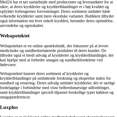
Med24 har et tæt samarbejde med producenter og leverandører for at
sikre, at deres krydderier og krydderiblandinger er i høj kvalitet og
opfylder forbrugernes forventninger. Deres sortiment omfatter både
velkendte krydderier samt mere eksotiske varianter. Butikken tilbyder
også information om hver enkelt krydderi, herunder deres oprindelse,
anvendelse og egenskaber.
Webapotektet
Webapotektet er en online apoteksbutik, der fokuserer på at levere
medicinske og sundhedsrelaterede produkter til deres kunder. De
tilbyder også et bredt udvalg af krydderier og krydderiblandinger, der
kan hjælpe med at forbedre smagen og sundhedsfordelene ved
fødevarer.
Webapotektet baserer deres sortiment af krydderier og
krydderiblandinger på omfattende forskning og ekspertise inden for
sundhed og ernæring. Deres udvalg omfatter krydderier, der er særligt
fordelagtige i forbindelse med visse helbredsmæssige udfordringer,
samt krydderiblandinger specielt tilpasset forskellige typer køkken og
smagspræferencer.
Luxplus