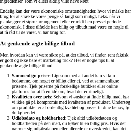
ingredienser, som vi ellers aldrig ville have købt.
Endelig kan der være økonomiske omstændigheder, hvor vi måske har
brug for at strække vores penge så langt som muligt, f.eks. når vi
planlægger et større arrangement eller er midt i en presset periode
økonomisk. I disse tilfælde kan billig og tilbudt mad være en nøgle til
at få råd til de varer, vi har brug for.
At genkende ægte billige tilbud
Men hvordan kan vi være sikre på, at det tilbud, vi finder, rent faktisk
er godt og ikke bare et marketing trick? Her er nogle tips til at
genkende ægte billige tilbud.
Sammenlign priser
: Ligesom med alt andet kan vi kun
bedømme, om noget er billigt eller ej, ved at sammenligne
priserne. Tjek priserne på forskellige butikker eller online
platforms for at få en idé om, hvad der er rimeligt.
Kvaliteten over pris
: Selvom vi ønsker at finde billig mad, bør
vi ikke gå på kompromis med kvaliteten af produktet. Undersøg
om produktet er af ordentlig kvalitet og passer til dine behov, før
du køber det.
Udløbsdato og holdbarhed
: Tjek altid udløbsdatoen og
holdbarheden på den mad, du køber til en billig pris. Hvis det
nærmer sig udløbsdatoen eller allerede er overskredet, kan det