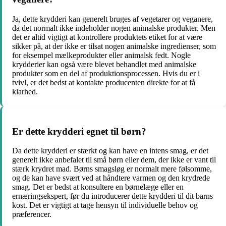
Ja, dette krydderi kan generelt bruges af vegetarer og veganere,
da det normalt ikke indeholder nogen animalske produkter. Men
det er altid vigtigt at kontrollere produktets etiket for at være
sikker på, at der ikke er tilsat nogen animalske ingredienser, som
for eksempel mælkeprodukter eller animalsk fedt. Nogle
krydderier kan også være blevet behandlet med animalske
produkter som en del af produktionsprocessen. Hvis du er i
tvivl, er det bedst at kontakte producenten direkte for at få
klarhed.
Er dette krydderi egnet til børn?
Da dette krydderi er stærkt og kan have en intens smag, er det
generelt ikke anbefalet til små børn eller dem, der ikke er vant til
stærk krydret mad. Børns smagsløg er normalt mere følsomme,
og de kan have svært ved at håndtere varmen og den krydrede
smag. Det er bedst at konsultere en børnelæge eller en
ernæringsekspert, før du introducerer dette krydderi til dit barns
kost. Det er vigtigt at tage hensyn til individuelle behov og
præferencer.