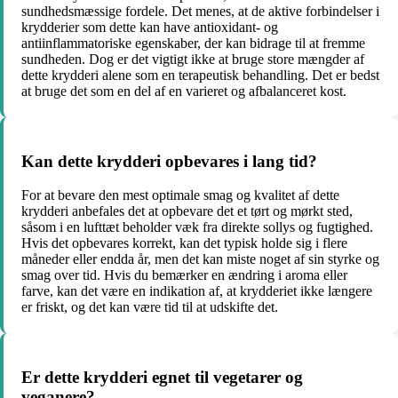
sundhedsmæssige fordele. Det menes, at de aktive forbindelser i
krydderier som dette kan have antioxidant- og
antiinflammatoriske egenskaber, der kan bidrage til at fremme
sundheden. Dog er det vigtigt ikke at bruge store mængder af
dette krydderi alene som en terapeutisk behandling. Det er bedst
at bruge det som en del af en varieret og afbalanceret kost.
Kan dette krydderi opbevares i lang tid?
For at bevare den mest optimale smag og kvalitet af dette
krydderi anbefales det at opbevare det et tørt og mørkt sted,
såsom i en lufttæt beholder væk fra direkte sollys og fugtighed.
Hvis det opbevares korrekt, kan det typisk holde sig i flere
måneder eller endda år, men det kan miste noget af sin styrke og
smag over tid. Hvis du bemærker en ændring i aroma eller
farve, kan det være en indikation af, at krydderiet ikke længere
er friskt, og det kan være tid til at udskifte det.
Er dette krydderi egnet til vegetarer og
veganere?