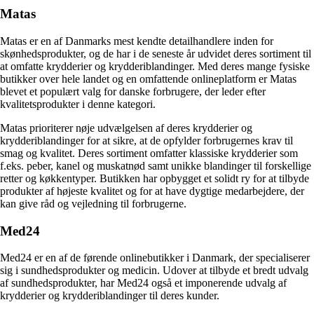
Matas
Matas er en af Danmarks mest kendte detailhandlere inden for
skønhedsprodukter, og de har i de seneste år udvidet deres sortiment til
at omfatte krydderier og krydderiblandinger. Med deres mange fysiske
butikker over hele landet og en omfattende onlineplatform er Matas
blevet et populært valg for danske forbrugere, der leder efter
kvalitetsprodukter i denne kategori.
Matas prioriterer nøje udvælgelsen af deres krydderier og
krydderiblandinger for at sikre, at de opfylder forbrugernes krav til
smag og kvalitet. Deres sortiment omfatter klassiske krydderier som
f.eks. peber, kanel og muskatnød samt unikke blandinger til forskellige
retter og køkkentyper. Butikken har opbygget et solidt ry for at tilbyde
produkter af højeste kvalitet og for at have dygtige medarbejdere, der
kan give råd og vejledning til forbrugerne.
Med24
Med24 er en af de førende onlinebutikker i Danmark, der specialiserer
sig i sundhedsprodukter og medicin. Udover at tilbyde et bredt udvalg
af sundhedsprodukter, har Med24 også et imponerende udvalg af
krydderier og krydderiblandinger til deres kunder.