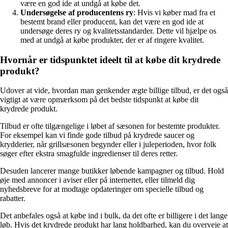
være en god ide at undgå at købe det.
Undersøgelse af producentens ry
: Hvis vi køber mad fra et
bestemt brand eller producent, kan det være en god ide at
undersøge deres ry og kvalitetsstandarder. Dette vil hjælpe os
med at undgå at købe produkter, der er af ringere kvalitet.
Hvornår er tidspunktet ideelt til at købe dit krydrede
produkt?
Udover at vide, hvordan man genkender ægte billige tilbud, er det også
vigtigt at være opmærksom på det bedste tidspunkt at købe dit
krydrede produkt.
Tilbud er ofte tilgængelige i løbet af sæsonen for bestemte produkter.
For eksempel kan vi finde gode tilbud på krydrede saucer og
krydderier, når grillsæsonen begynder eller i juleperioden, hvor folk
søger efter ekstra smagfulde ingredienser til deres retter.
Desuden lancerer mange butikker løbende kampagner og tilbud. Hold
øje med annoncer i aviser eller på internettet, eller tilmeld dig
nyhedsbreve for at modtage opdateringer om specielle tilbud og
rabatter.
Det anbefales også at købe ind i bulk, da det ofte er billigere i det lange
løb. Hvis det krydrede produkt har lang holdbarhed, kan du overveje at