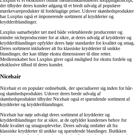
Luxplus er et eksklusivt online medlemskabsbaseret shoppingkoncept,
der tilbyder deres kunder adgang til et bredt udvalg af populære
mærkevareprodukter til fordelagtige priser. Udover skønhedsprodukter
har Luxplus også et imponerende sortiment af krydderier og
krydderiblandinger.
Luxplus samarbejder tæt med både veletablerede producenter og
mindre nicheproducenter for at sikre, at deres udvalg af krydderier og
krydderiblandinger opfylder deres høje standarder for kvalitet og smag.
Deres sortiment inkluderer alt fra klassiske krydderier til unikke
blandinger, der kan tilføje ekstra dimensioner til dine retter.
Medlemskabet hos Luxplus giver også mulighed for ekstra fordele og
eksklusive tilbud til deres kunder.
Nicehair
Nicehair er en populær onlinebutik, der specialiserer sig inden for hår-
og skønhedsprodukter. Udover deres brede udvalg af
skønhedsprodukter tilbyder Nicehair også et spændende sortiment af
krydderier og krydderiblandinger.
Nicehair har nøje udvalgt deres sortiment af krydderier og
krydderiblandinger for at sikre, at de opfylder kundernes behov for
både kvalitet og smagsoplevelse. Deres udvalg omfatter alt fra
klassiske krydderier til unikke og spændende blandinger. Butikken