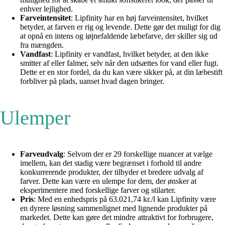
enhver lejlighed.
Farveintensitet
: Lipfinity har en høj farveintensitet, hvilket
betyder, at farven er rig og levende. Dette gør det muligt for dig
at opnå en intens og iøjnefaldende læbefarve, der skiller sig ud
fra mængden.
Vandfast
: Lipfinity er vandfast, hvilket betyder, at den ikke
smitter af eller falmer, selv når den udsættes for vand eller fugt.
Dette er en stor fordel, da du kan være sikker på, at din læbestift
forbliver på plads, uanset hvad dagen bringer.
Ulemper
Farveudvalg
: Selvom der er 29 forskellige nuancer at vælge
imellem, kan det stadig være begrænset i forhold til andre
konkurrerende produkter, der tilbyder et bredere udvalg af
farver. Dette kan være en ulempe for dem, der ønsker at
eksperimentere med forskellige farver og stilarter.
Pris
: Med en enhedspris på 63.021,74 kr./l kan Lipfinity være
en dyrere løsning sammenlignet med lignende produkter på
markedet. Dette kan gøre det mindre attraktivt for forbrugere,