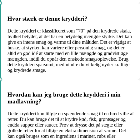
Hvor stærk er denne krydderi?
Dette krydderi er klassificeret som “70” på den krydrede skala,
hvilket betyder, at det har en betydelig mængde styrke. Det kan
give en intens smag og varme til dine måltider. Det er vigtigt at
huske, at styrken kan variere efter personlig smag, og det er
altid en god idé at starte med en lille mængde og gradvist øge
mængden, indtil du opnår den ønskede smagsoplevelse. Brug
dette krydderi sparsomt, medmindre du virkelig nyder kraftige
og krydrede smage.
Hvordan kan jeg bruge dette krydderi i min
madlavning?
Dette krydderi kan tilføje en spændende smag til en bred vifte af
retter. Du kan bruge det til at krydre kød, fisk, grøntsager og
endda supper eller saucer. Prøv at drysse det på stegte eller
grillede retter for at tilføje en ekstra dimension af varme. Det
kan også bruges som en ingrediens i mariner, rubs eller