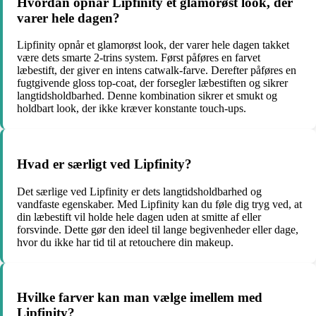
Hvordan opnår Lipfinity et glamorøst look, der
varer hele dagen?
Lipfinity opnår et glamorøst look, der varer hele dagen takket
være dets smarte 2-trins system. Først påføres en farvet
læbestift, der giver en intens catwalk-farve. Derefter påføres en
fugtgivende gloss top-coat, der forsegler læbestiften og sikrer
langtidsholdbarhed. Denne kombination sikrer et smukt og
holdbart look, der ikke kræver konstante touch-ups.
Hvad er særligt ved Lipfinity?
Det særlige ved Lipfinity er dets langtidsholdbarhed og
vandfaste egenskaber. Med Lipfinity kan du føle dig tryg ved, at
din læbestift vil holde hele dagen uden at smitte af eller
forsvinde. Dette gør den ideel til lange begivenheder eller dage,
hvor du ikke har tid til at retouchere din makeup.
Hvilke farver kan man vælge imellem med
Lipfinity?