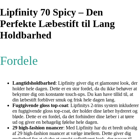
Lipfinity 70 Spicy – Den
Perfekte Læbestift til Lang
Holdbarhed
Fordele
Langtidsholdbarhed
: Lipfinity giver dig et glamorøst look, der
holder hele dagen. Dette er en stor fordel, da du ikke behøver at
bekymre dig om konstante touch-ups. Du kan have tillid til, at
din læbestift forbliver smuk og frisk hele dagen lang.
Fugtgivende gloss top-coat
: Lipfinitys 2-trins system inkluderer
en fugtgivende gloss top-coat, der holder dine læber hydreret og
bløde. Dette er en fordel, da det forhindrer dine læber i at tørre
ud og giver en behagelig følelse hele dagen.
29 high-fashion nuancer
: Med Lipfinity har du et bredt udvalg
af 29 high-fashion nuancer at vælge imellem. Dette giver dig
mulighed for at skabe et smukt sofistikeret look, der passer til