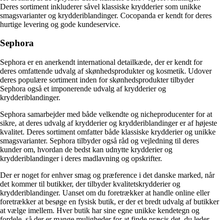
Deres sortiment inkluderer såvel klassiske krydderier som unikke
smagsvarianter og krydderiblandinger. Cocopanda er kendt for deres
hurtige levering og gode kundeservice.
Sephora
Sephora er en anerkendt international detailkæde, der er kendt for
deres omfattende udvalg af skønhedsprodukter og kosmetik. Udover
deres populære sortiment inden for skønhedsprodukter tilbyder
Sephora også et imponerende udvalg af krydderier og
krydderiblandinger.
Sephora samarbejder med både velkendte og nicheproducenter for at
sikre, at deres udvalg af krydderier og krydderiblandinger er af højeste
kvalitet. Deres sortiment omfatter både klassiske krydderier og unikke
smagsvarianter. Sephora tilbyder også råd og vejledning til deres
kunder om, hvordan de bedst kan udnytte krydderier og
krydderiblandinger i deres madlavning og opskrifter.
Der er noget for enhver smag og præference i det danske marked, når
det kommer til butikker, der tilbyder kvalitetskrydderier og
krydderiblandinger. Uanset om du foretrækker at handle online eller
foretrækker at besøge en fysisk butik, er der et bredt udvalg af butikker
at vælge imellem. Hver butik har sine egne unikke kendetegn og
fordele, så der er mange muligheder for at finde præcis det, du leder