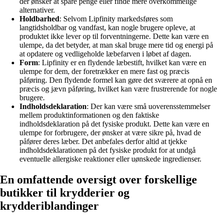
der ønsker at spare penge eller finde mere overkommelige
alternativer.
Holdbarhed
: Selvom Lipfinity markedsføres som
langtidsholdbar og vandfast, kan nogle brugere opleve, at
produktet ikke lever op til forventningerne. Dette kan være en
ulempe, da det betyder, at man skal bruge mere tid og energi på
at opdatere og vedligeholde læbefarven i løbet af dagen.
Form
: Lipfinity er en flydende læbestift, hvilket kan være en
ulempe for dem, der foretrækker en mere fast og præcis
påføring. Den flydende formel kan gøre det sværere at opnå en
præcis og jævn påføring, hvilket kan være frustrerende for nogle
brugere.
Indholdsdeklaration
: Der kan være små uoverensstemmelser
mellem produktinformationen og den faktiske
indholdsdeklaration på det fysiske produkt. Dette kan være en
ulempe for forbrugere, der ønsker at være sikre på, hvad de
påfører deres læber. Det anbefales derfor altid at tjekke
indholdsdeklarationen på det fysiske produkt for at undgå
eventuelle allergiske reaktioner eller uønskede ingredienser.
En omfattende oversigt over forskellige
butikker til krydderier og
krydderiblandinger