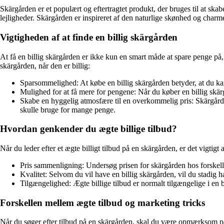
Skärgården er et populært og eftertragtet produkt, der bruges til at ska
lejligheder. Skärgården er inspireret af den naturlige skønhed og charme i 
Vigtigheden af at finde en billig skärgården
At få en billig skärgården er ikke kun en smart måde at spare penge på, 
skärgården, når den er billig:
Sparsommelighed: At købe en billig skärgården betyder, at du kan
Mulighed for at få mere for pengene: Når du køber en billig skärg
Skabe en hyggelig atmosfære til en overkommelig pris: Skärgårde
skulle bruge for mange penge.
Hvordan genkender du ægte billige tilbud?
Når du leder efter et ægte billigt tilbud på en skärgården, er det vigti
Pris sammenligning: Undersøg prisen for skärgården hos forskellig
Kvalitet: Selvom du vil have en billig skärgården, vil du stadig ha
Tilgængelighed: Ægte billige tilbud er normalt tilgængelige i en 
Forskellen mellem ægte tilbud og marketing tricks
Når du søger efter tilbud på en skärgården, skal du være opmærksom på, a