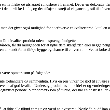
be en hyggelig og afslappet atmosfære i hjemmet. Det er en dekorativ gen
de nordiske lande, og det tilføjer et strejf af elegance og stil til ethver
men det giver også mulighed for at erhverve et kvalitetsprodukt til en ov
 få et kvalitetsprodukt uden at sprænge budgettet.
ården, får du muligheden for at købe flere skärgården eller lægge penge t
n er kendt for at tilføje hygge og charme til ethvert rum. Ved at købe
gt at være opmærksom på følgende:
e forhandlere og sammenlign. Hvis en pris virker for god til at være sa
ve en af god kvalitet. Undersøg produktets anmeldelser og vurderinger for
begrænset periode. Vær opmærksom på tilbud, der har en tidsfrist eller k
t ikke alle tilbud er ægte og værd at investere i. Nogle “tilbud” kan væ