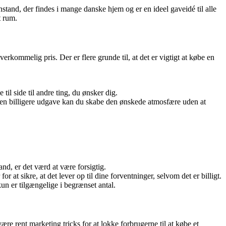
stand, der findes i mange danske hjem og er en ideel gaveidé til alle
t rum.
erkommelig pris. Der er flere grunde til, at det er vigtigt at købe en
il side til andre ting, du ønsker dig.
 den billigere udgave kan du skabe den ønskede atmosfære uden at
nd, er det værd at være forsigtig.
 at sikre, at det lever op til dine forventninger, selvom det er billigt.
un er tilgængelige i begrænset antal.
re rent marketing tricks for at lokke forbrugerne til at købe et