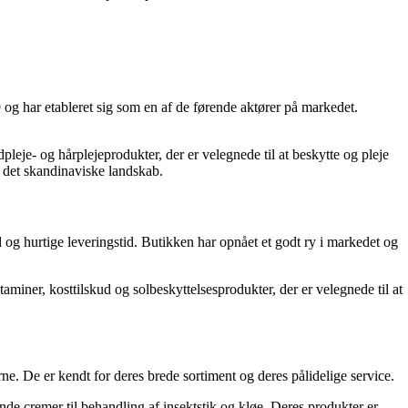
 og har etableret sig som en af de førende aktører på markedet.
leje- og hårplejeprodukter, der er velegnede til at beskytte og pleje
 i det skandinaviske landskab.
 og hurtige leveringstid. Butikken har opnået et godt ry i markedet og
miner, kosttilskud og solbeskyttelsesprodukter, der er velegnede til at
rne. De er kendt for deres brede sortiment og deres pålidelige service.
de cremer til behandling af insektstik og kløe. Deres produkter er