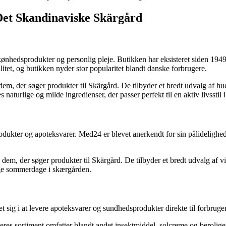
Det Skandinaviske Skärgård
kønhedsprodukter og personlig pleje. Butikken har eksisteret siden 1949
tet, og butikken nyder stor popularitet blandt danske forbrugere.
, der søger produkter til Skärgård. De tilbyder et bredt udvalg af hudp
naturlige og milde ingredienser, der passer perfekt til en aktiv livsstil
odukter og apoteksvarer. Med24 er blevet anerkendt for sin pålidelighed
, der søger produkter til Skärgård. De tilbyder et bredt udvalg af vita
ge sommerdage i skærgården.
et sig i at levere apoteksvarer og sundhedsprodukter direkte til forbruge
res sortiment omfatter blandt andet insektmiddel, solcreme og beroligen