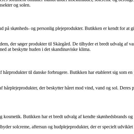
nsekter og solen.
ud på skønheds- og personlig plejeprodukter. Butikken er kendt for at g
m, der søger produkter til Skärgård. De tilbyder et bredt udvalg af van
 med at beskytte huden i det skandinaviske klima.
af hårprodukter til danske forbrugere. Butikken har etableret sig som en 
f hårplejeprodukter, der beskytter håret mod vind, vand og sol. Deres pr
og kosmetik. Butikken har et bredt udvalg af kendte skønhedsbrands og ti
byder solcreme, aftersun og hudplejeprodukter, der er specielt udviklet 