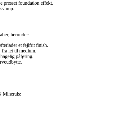
presset foundation effekt.
e svamp.
aber, herunder:
erlader et fejlfrit finish.
fra let til medium.
ehagelig påføring.
rveudbytte.
N Minerals: