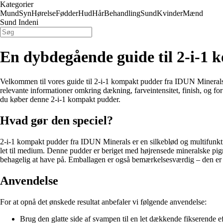
Kategorier
Mund
Syn
Hørelse
Fødder
Hud
Hår
Behandling
Sund
Kvinder
Mænd
Sund Indeni
En dybdegående guide til 2-i-1
Velkommen til vores guide til 2-i-1 kompakt pudder fra IDUN Minerals. 
relevante informationer omkring dækning, farveintensitet, finish, og for
du køber denne 2-i-1 kompakt pudder.
Hvad gør den speciel?
2-i-1 kompakt pudder fra IDUN Minerals er en silkeblød og multifunkti
let til medium. Denne pudder er beriget med højrensede mineralske pig
behagelig at have på. Emballagen er også bemærkelsesværdig – den er l
Anvendelse
For at opnå det ønskede resultat anbefaler vi følgende anvendelse:
Brug den glatte side af svampen til en let dækkende fikserende eff