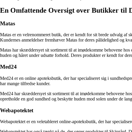
En Omfattende Oversigt over Butikker til 
Matas
Matas er en velrenommeret butik, der er kendt for sit brede udvalg af s
Kundernes anmeldelser fremhæver Matas for deres pålidelighed og kvali
Matas har skræddersyet sit sortiment til at imødekomme behovene hos dem
huden og håret under udsatte forhold. Deres produkter er kendt for deres 
Med24
Med24 er en online apoteksbutik, der har specialiseret sig i sundhedspr
har mange tilfredse kunder.
Med24 har skræddersyet sit sortiment til at imødekomme behovene hos dem
opretholde en god sundhed og beskytte huden mod solen under de lan
Webapotektet
Webapotektet er en veletableret online-apoteksbutik, der har specialiser
Webapotektet har også tænkt på de, der søger produkter til Skärgård. De