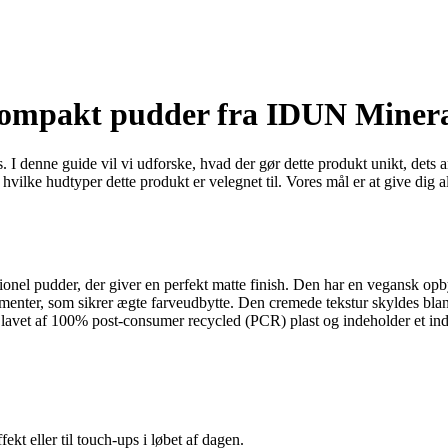
 kompakt pudder fra IDUN Minera
I denne guide vil vi udforske, hvad der gør dette produkt unikt, dets a
 hvilke hudtyper dette produkt er velegnet til. Vores mål er at give dig 
onel pudder, der giver en perfekt matte finish. Den har en vegansk opb
menter, som sikrer ægte farveudbytte. Den cremede tekstur skyldes blan
avet af 100% post-consumer recycled (PCR) plast og indeholder et indb
ekt eller til touch-ups i løbet af dagen.