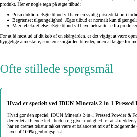
produkt. Her er nogle tegn på ægte tilbud:
Prisreduktion: Ægte tilbud vil have en synlig prisreduktion i forho
Begrænset tilgængelighed: Ægte tilbud er normalt kun tilgængelig
Mærkebekræftelse: Ægte tilbud vil have bekræftelse fra producenten 
For at få mest ud af dit køb af en skärgården, er det vigtigt at være
hyggelige atmosfære, som en skärgården tilbyder, uden at lægge for m
Ofte stillede spørgsmål
Hvad er specielt ved IDUN Minerals 2-in-1 Presse
Hvad gør den speciel: IDUN Minerals 2-in-1 Pressed Powder & Founda
der er let at blende ind i huden og giver mulighed for at skrædder
har en cremet tekstur takket være et balanceret mix af blødgørende
lavet af 100% genbrugsplast.