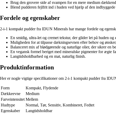
Brug den grovere side af svampen for en mere medium dækkende 
Blend pudderen fejlfrit ind i huden ved hjælp af den indbygged
Fordele og egenskaber
2-i-1 kompakt pudder fra IDUN Minerals har mange fordele og egensk
En smidig, ultra-let og cremet tekstur, der glider let på huden og eft
Muligheden for at tilpasse dækningsevnen efter behov og ønsker, 
Balanceret mix af blødgørende og naturlige olier, der sikrer en b
En vegansk formel beriget med mineralske pigmenter for ægte fa
Langtidsholdbarhed og en mat, naturlig finish.
Produktinformation
Her er nogle vigtige specifikationer om 2-i-1 kompakt pudder fra IDU
Form
Kompakt, Flydende
Dækkeevne
Medium
Farveintensitet
Mellem
Hudtype
Normal, Tør, Sensitiv, Kombineret, Fedtet
Egenskaber
Langtidsholdbar