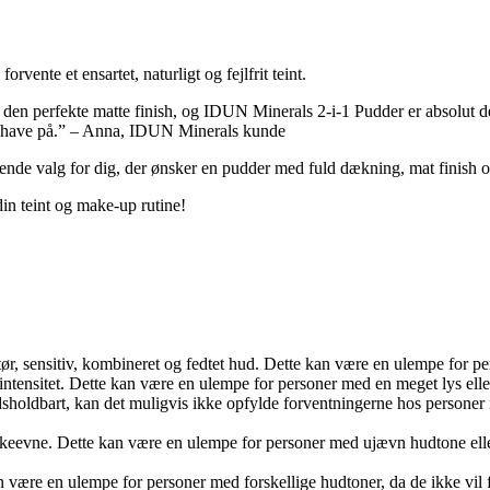
nte et ensartet, naturligt og fejlfrit teint.
 den perfekte matte finish, og IDUN Minerals 2-i-1 Pudder er absolut de
 at have på.” – Anna, IDUN Minerals kunde
de valg for dig, der ønsker en pudder med fuld dækning, mat finish og
in teint og make-up rutine!
 tør, sensitiv, kombineret og fedtet hud. Dette kan være en ulempe for p
intensitet. Dette kan være en ulempe for personer med en meget lys elle
sholdbart, kan det muligvis ikke opfylde forventningerne hos personer
eevne. Dette kan være en ulempe for personer med ujævn hudtone eller
n være en ulempe for personer med forskellige hudtoner, da de ikke vil fi