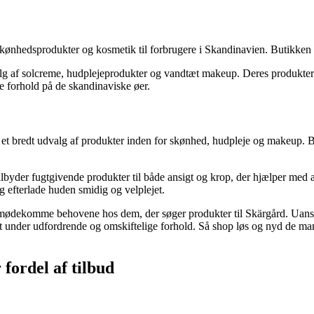
skønhedsprodukter og kosmetik til forbrugere i Skandinavien. Butikken e
lg af solcreme, hudplejeprodukter og vandtæt makeup. Deres produkter 
de forhold på de skandinaviske øer.
r et bredt udvalg af produkter inden for skønhed, hudpleje og makeup. B
 tilbyder fugtgivende produkter til både ansigt og krop, der hjælper med 
og efterlade huden smidig og velplejet.
t imødekomme behovene hos dem, der søger produkter til Skärgård. Uanse
ret under udfordrende og omskiftelige forhold. Så shop løs og nyd de man
 fordel af tilbud