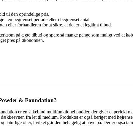
ld til den oprindelige pris.
e i en begrænset periode eller i begrænset antal.
eller forhandleren for at sikre, at det er et legitimt tilbud.
 opmærksom på ægte tilbud og spare så mange penge som muligt ved at kø
eget pres på økonomien.
d Powder & Foundation?
tion er en silkeblød multifunktionel pudder, der giver et perfekt mat 
sy dækkeevnen fra let til medium. Produktet er også beriget med højrens
 og naturlige olier, hvilket gør den behagelig at have på. Der er også 