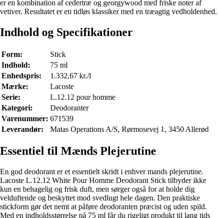
er en kombination af cedertræ og georgywood med friske noter af
vetiver. Resultatet er en tidløs klassiker med en træagtig vedholdenhed.
Indhold og Specifikationer
Form:
Stick
Indhold:
75 ml
Enhedspris:
1.332,67 kr./l
Mærke:
Lacoste
Serie:
L.12.12 pour homme
Kategori:
Deodoranter
Varenummer:
671539
Leverandør:
Matas Operations A/S, Rørmosevej 1, 3450 Allerød
Essentiel til Mænds Plejerutine
En god deodorant er et essentielt skridt i enhver mands plejerutine.
Lacoste L.12.12 White Pour Homme Deodorant Stick tilbyder ikke
kun en behagelig og frisk duft, men sørger også for at holde dig
velduftende og beskyttet mod svedlugt hele dagen. Den praktiske
stickform gør det nemt at påføre deodoranten præcist og uden spild.
Med en indholdsstørrelse på 75 ml får du rigeligt produkt til lang tids