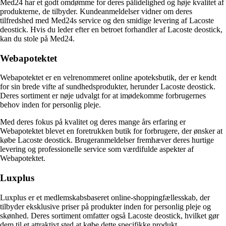
Med24 har et godt omdømme for deres pålidelighed og høje kvalitet af
produkterne, de tilbyder. Kundeanmeldelser vidner om deres
tilfredshed med Med24s service og den smidige levering af Lacoste
deostick. Hvis du leder efter en betroet forhandler af Lacoste deostick,
kan du stole på Med24.
Webapotektet
Webapotektet er en velrenommeret online apoteksbutik, der er kendt
for sin brede vifte af sundhedsprodukter, herunder Lacoste deostick.
Deres sortiment er nøje udvalgt for at imødekomme forbrugernes
behov inden for personlig pleje.
Med deres fokus på kvalitet og deres mange års erfaring er
Webapotektet blevet en foretrukken butik for forbrugere, der ønsker at
købe Lacoste deostick. Brugeranmeldelser fremhæver deres hurtige
levering og professionelle service som værdifulde aspekter af
Webapotektet.
Luxplus
Luxplus er et medlemskabsbaseret online-shoppingfællesskab, der
tilbyder eksklusive priser på produkter inden for personlig pleje og
skønhed. Deres sortiment omfatter også Lacoste deostick, hvilket gør
dem til et attraktivt sted at købe dette specifikke produkt.