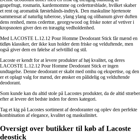
grapefrugt, rosmarin, kardemomme og cedertræsblade, hvilket skaber
et rent og aromatisk førstehånds-indtryk. Den maskuline hjertenote
sammensat af naturlig tuberose, ylang ylang og olibanum giver duften
dens renhed, mens cedertræ, georgywood og friske noter af vetiver i
kropsnoten giver den en træagtig vedholdenhed.
Med LACOSTE L.12.12 Pour Homme Deodorant Stick får mænd en
tidløs klassiker, der ikke kun holder dem friske og velduftende, men
også giver dem en følelse af selvtillid og stil.
Lacoste er kendt for at levere produkter af høj kvalitet, og deres
LACOSTE L.12.12 Pour Homme Deodorant Stick er ingen
undtagelse. Denne deodorant er skabt med omhu og ekspertise, og den
er et oplagt valg for mænd, der ønsker en pålidelig og velduftende
deodorant.
Som kunde kan du altid stole på Lacostes produkter, da de altid stræber
efter at levere det bedste inden for deres kategori.
Tag et kig på Lacostes sortiment af deodoranter og oplev den perfekte
kombination af elegance, kvalitet og maskulinitet.
Oversigt over butikker til køb af Lacoste
deostick