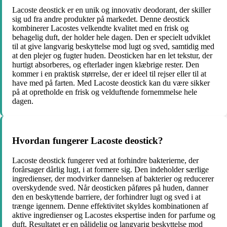
Lacoste deostick er en unik og innovativ deodorant, der skiller
sig ud fra andre produkter på markedet. Denne deostick
kombinerer Lacostes velkendte kvalitet med en frisk og
behagelig duft, der holder hele dagen. Den er specielt udviklet
til at give langvarig beskyttelse mod lugt og sved, samtidig med
at den plejer og fugter huden. Deosticken har en let tekstur, der
hurtigt absorberes, og efterlader ingen klæbrige rester. Den
kommer i en praktisk størrelse, der er ideel til rejser eller til at
have med på farten. Med Lacoste deostick kan du være sikker
på at opretholde en frisk og velduftende fornemmelse hele
dagen.
Hvordan fungerer Lacoste deostick?
Lacoste deostick fungerer ved at forhindre bakterierne, der
forårsager dårlig lugt, i at formere sig. Den indeholder særlige
ingredienser, der modvirker dannelsen af ​​bakterier og reducerer
overskydende sved. Når deosticken påføres på huden, danner
den en beskyttende barriere, der forhindrer lugt og sved i at
trænge igennem. Denne effektivitet skyldes kombinationen af ​​
aktive ingredienser og Lacostes ekspertise inden for parfume og
duft. Resultatet er en pålidelig og langvarig beskyttelse mod