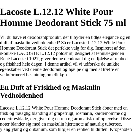
Lacoste L.12.12 White Pour
Homme Deodorant Stick 75 ml
Vil du have et deodorantprodukt, der tilbyder en tidløs elegance og en
duft af maskulin vedholdenhed? Så er Lacoste L.12.12 White Pour
Homme Deodorant Stick det perfekte valg for dig. Inspireret af den
ikoniske LACOSTE L.12.12 poloshirt, designet af tennislegenden
René Lacoste i 1927, giver denne deodorant dig en følelse af renhed
og friskhed hele dagen. I denne artikel vil vi udforske de unikke
egenskaber ved denne deodorant og hjælpe dig med at træffe en
velinformeret beslutning om dit køb.
En Duft af Friskhed og Maskulin
Vedholdenhed
Lacoste L.12.12 White Pour Homme Deodorant Stick åbner med en
frisk og træagtig blanding af grapefrugt, rosmarin, kardemomme og
cedertræsblade, der giver dig en ren og aromatisk duftoplevelse. Disse
noter blander sig med en maskulin hjertenote af naturlig tuberose,
ylang ylang og olibanum, som tilføjer en renhed til duften. Kropsnoten