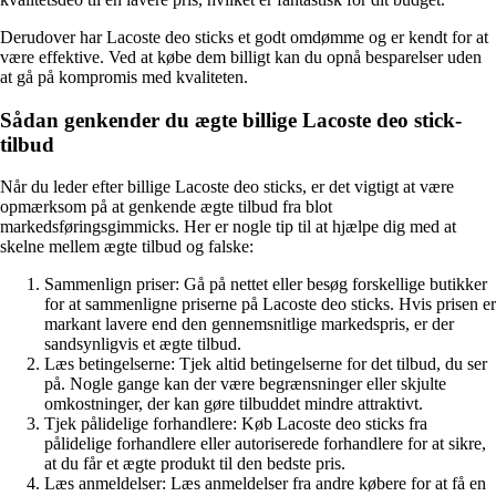
Derudover har Lacoste deo sticks et godt omdømme og er kendt for at
være effektive. Ved at købe dem billigt kan du opnå besparelser uden
at gå på kompromis med kvaliteten.
Sådan genkender du ægte billige Lacoste deo stick-
tilbud
Når du leder efter billige Lacoste deo sticks, er det vigtigt at være
opmærksom på at genkende ægte tilbud fra blot
markedsføringsgimmicks. Her er nogle tip til at hjælpe dig med at
skelne mellem ægte tilbud og falske:
Sammenlign priser: Gå på nettet eller besøg forskellige butikker
for at sammenligne priserne på Lacoste deo sticks. Hvis prisen er
markant lavere end den gennemsnitlige markedspris, er der
sandsynligvis et ægte tilbud.
Læs betingelserne: Tjek altid betingelserne for det tilbud, du ser
på. Nogle gange kan der være begrænsninger eller skjulte
omkostninger, der kan gøre tilbuddet mindre attraktivt.
Tjek pålidelige forhandlere: Køb Lacoste deo sticks fra
pålidelige forhandlere eller autoriserede forhandlere for at sikre,
at du får et ægte produkt til den bedste pris.
Læs anmeldelser: Læs anmeldelser fra andre købere for at få en