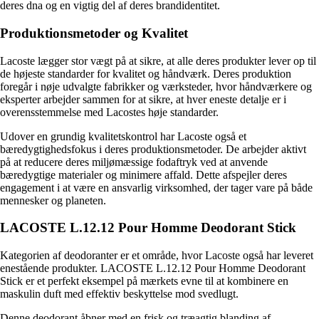
deres dna og en vigtig del af deres brandidentitet.
Produktionsmetoder og Kvalitet
Lacoste lægger stor vægt på at sikre, at alle deres produkter lever op til
de højeste standarder for kvalitet og håndværk. Deres produktion
foregår i nøje udvalgte fabrikker og værksteder, hvor håndværkere og
eksperter arbejder sammen for at sikre, at hver eneste detalje er i
overensstemmelse med Lacostes høje standarder.
Udover en grundig kvalitetskontrol har Lacoste også et
bæredygtighedsfokus i deres produktionsmetoder. De arbejder aktivt
på at reducere deres miljømæssige fodaftryk ved at anvende
bæredygtige materialer og minimere affald. Dette afspejler deres
engagement i at være en ansvarlig virksomhed, der tager vare på både
mennesker og planeten.
LACOSTE L.12.12 Pour Homme Deodorant Stick
Kategorien af deodoranter er et område, hvor Lacoste også har leveret
enestående produkter. LACOSTE L.12.12 Pour Homme Deodorant
Stick er et perfekt eksempel på mærkets evne til at kombinere en
maskulin duft med effektiv beskyttelse mod svedlugt.
Denne deodorant åbner med en frisk og træagtig blanding af