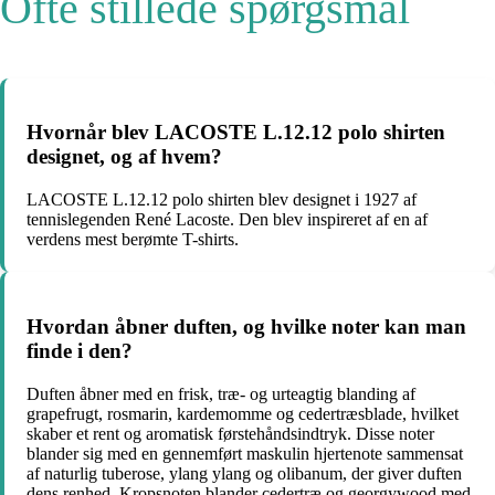
Ofte stillede spørgsmål
Hvornår blev LACOSTE L.12.12 polo shirten
designet, og af hvem?
LACOSTE L.12.12 polo shirten blev designet i 1927 af
tennislegenden René Lacoste. Den blev inspireret af en af
verdens mest berømte T-shirts.
Hvordan åbner duften, og hvilke noter kan man
finde i den?
Duften åbner med en frisk, træ- og urteagtig blanding af
grapefrugt, rosmarin, kardemomme og cedertræsblade, hvilket
skaber et rent og aromatisk førstehåndsindtryk. Disse noter
blander sig med en gennemført maskulin hjertenote sammensat
af naturlig tuberose, ylang ylang og olibanum, der giver duften
dens renhed. Kropsnoten blander cedertræ og georgywood med