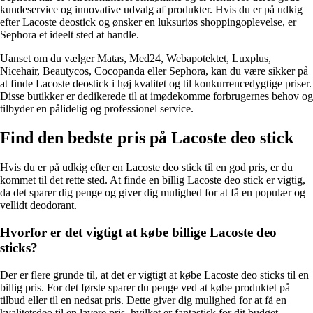
kundeservice og innovative udvalg af produkter. Hvis du er på udkig
efter Lacoste deostick og ønsker en luksuriøs shoppingoplevelse, er
Sephora et ideelt sted at handle.
Uanset om du vælger Matas, Med24, Webapotektet, Luxplus,
Nicehair, Beautycos, Cocopanda eller Sephora, kan du være sikker på
at finde Lacoste deostick i høj kvalitet og til konkurrencedygtige priser.
Disse butikker er dedikerede til at imødekomme forbrugernes behov og
tilbyder en pålidelig og professionel service.
Find den bedste pris på Lacoste deo stick
Hvis du er på udkig efter en Lacoste deo stick til en god pris, er du
kommet til det rette sted. At finde en billig Lacoste deo stick er vigtig,
da det sparer dig penge og giver dig mulighed for at få en populær og
vellidt deodorant.
Hvorfor er det vigtigt at købe billige Lacoste deo
sticks?
Der er flere grunde til, at det er vigtigt at købe Lacoste deo sticks til en
billig pris. For det første sparer du penge ved at købe produktet på
tilbud eller til en nedsat pris. Dette giver dig mulighed for at få en
kvalitetsdeo til en lavere pris, hvilket er fantastisk for dit budget.