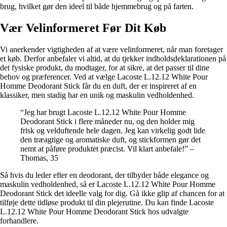
brug, hvilket gør den ideel til både hjemmebrug og på farten.
Vær Velinformeret Før Dit Køb
Vi anerkender vigtigheden af at være velinformeret, når man foretager
et køb. Derfor anbefaler vi altid, at du tjekker indholdsdeklarationen på
det fysiske produkt, du modtager, for at sikre, at det passer til dine
behov og præferencer. Ved at vælge Lacoste L.12.12 White Pour
Homme Deodorant Stick får du en duft, der er inspireret af en
klassiker, men stadig har en unik og maskulin vedholdenhed.
“Jeg har brugt Lacoste L.12.12 White Pour Homme
Deodorant Stick i flere måneder nu, og den holder mig
frisk og velduftende hele dagen. Jeg kan virkelig godt lide
den træagtige og aromatiske duft, og stickformen gør det
nemt at påføre produktet præcist. Vil klart anbefale!” –
Thomas, 35
Så hvis du leder efter en deodorant, der tilbyder både elegance og
maskulin vedholdenhed, så er Lacoste L.12.12 White Pour Homme
Deodorant Stick det ideelle valg for dig. Gå ikke glip af chancen for at
tilføje dette tidløse produkt til din plejerutine. Du kan finde Lacoste
L.12.12 White Pour Homme Deodorant Stick hos udvalgte
forhandlere.