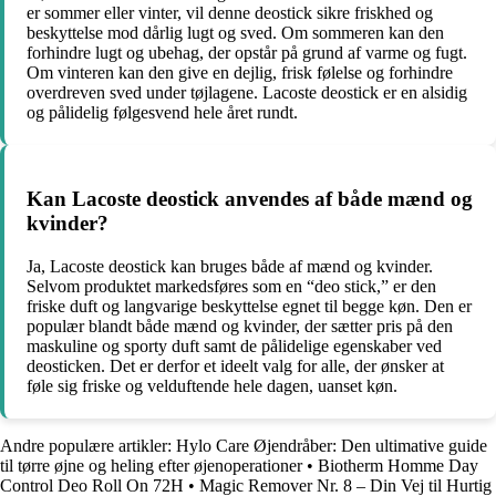
er sommer eller vinter, vil denne deostick sikre friskhed og
beskyttelse mod dårlig lugt og sved. Om sommeren kan den
forhindre lugt og ubehag, der opstår på grund af varme og fugt.
Om vinteren kan den give en dejlig, frisk følelse og forhindre
overdreven sved under tøjlagene. Lacoste deostick er en alsidig
og pålidelig følgesvend hele året rundt.
Kan Lacoste deostick anvendes af både mænd og
kvinder?
Ja, Lacoste deostick kan bruges både af mænd og kvinder.
Selvom produktet markedsføres som en “deo stick,” er den
friske duft og langvarige beskyttelse egnet til begge køn. Den er
populær blandt både mænd og kvinder, der sætter pris på den
maskuline og sporty duft samt de pålidelige egenskaber ved
deosticken. Det er derfor et ideelt valg for alle, der ønsker at
føle sig friske og velduftende hele dagen, uanset køn.
Andre populære artikler:
Hylo Care Øjendråber: Den ultimative guide
til tørre øjne og heling efter øjenoperationer
•
Biotherm Homme Day
Control Deo Roll On 72H
•
Magic Remover Nr. 8 – Din Vej til Hurtig