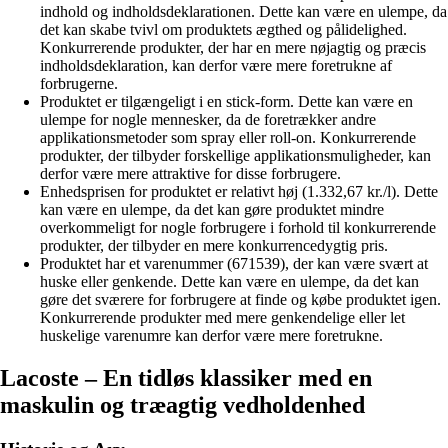
indhold og indholdsdeklarationen. Dette kan være en ulempe, da
det kan skabe tvivl om produktets ægthed og pålidelighed.
Konkurrerende produkter, der har en mere nøjagtig og præcis
indholdsdeklaration, kan derfor være mere foretrukne af
forbrugerne.
Produktet er tilgængeligt i en stick-form. Dette kan være en
ulempe for nogle mennesker, da de foretrækker andre
applikationsmetoder som spray eller roll-on. Konkurrerende
produkter, der tilbyder forskellige applikationsmuligheder, kan
derfor være mere attraktive for disse forbrugere.
Enhedsprisen for produktet er relativt høj (1.332,67 kr./l). Dette
kan være en ulempe, da det kan gøre produktet mindre
overkommeligt for nogle forbrugere i forhold til konkurrerende
produkter, der tilbyder en mere konkurrencedygtig pris.
Produktet har et varenummer (671539), der kan være svært at
huske eller genkende. Dette kan være en ulempe, da det kan
gøre det sværere for forbrugere at finde og købe produktet igen.
Konkurrerende produkter med mere genkendelige eller let
huskelige varenumre kan derfor være mere foretrukne.
Lacoste – En tidløs klassiker med en
maskulin og træagtig vedholdenhed