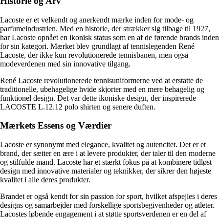
Historie og Arv
Lacoste er et velkendt og anerkendt mærke inden for mode- og
parfumeindustrien. Med en historie, der strækker sig tilbage til 1927,
har Lacoste opnået en ikonisk status som en af de førende brands inden
for sin kategori. Mærket blev grundlagt af tennislegenden René
Lacoste, der ikke kun revolutionerede tennisbanen, men også
modeverdenen med sin innovative tilgang.
René Lacoste revolutionerede tennisuniformerne ved at erstatte de
traditionelle, ubehagelige hvide skjorter med en mere behagelig og
funktionel design. Det var dette ikoniske design, der inspirerede
LACOSTE L.12.12 polo shirten og senere duften.
Mærkets Essens og Værdier
Lacoste er synonymt med elegance, kvalitet og autencitet. Det er et
brand, der sætter en ære i at levere produkter, der taler til den moderne
og stilfulde mand. Lacoste har et stærkt fokus på at kombinere tidløst
design med innovative materialer og teknikker, der sikrer den højeste
kvalitet i alle deres produkter.
Brandet er også kendt for sin passion for sport, hvilket afspejles i deres
designs og samarbejder med forskellige sportsbegivenheder og atleter.
Lacostes løbende engagement i at støtte sportsverdenen er en del af