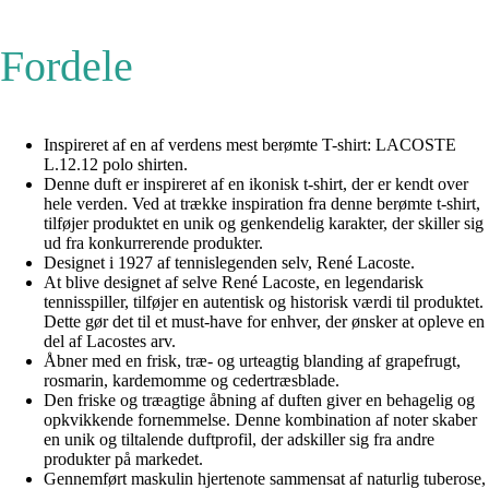
Fordele
Inspireret af en af verdens mest berømte T-shirt: LACOSTE
L.12.12 polo shirten.
Denne duft er inspireret af en ikonisk t-shirt, der er kendt over
hele verden. Ved at trække inspiration fra denne berømte t-shirt,
tilføjer produktet en unik og genkendelig karakter, der skiller sig
ud fra konkurrerende produkter.
Designet i 1927 af tennislegenden selv, René Lacoste.
At blive designet af selve René Lacoste, en legendarisk
tennisspiller, tilføjer en autentisk og historisk værdi til produktet.
Dette gør det til et must-have for enhver, der ønsker at opleve en
del af Lacostes arv.
Åbner med en frisk, træ- og urteagtig blanding af grapefrugt,
rosmarin, kardemomme og cedertræsblade.
Den friske og træagtige åbning af duften giver en behagelig og
opkvikkende fornemmelse. Denne kombination af noter skaber
en unik og tiltalende duftprofil, der adskiller sig fra andre
produkter på markedet.
Gennemført maskulin hjertenote sammensat af naturlig tuberose,