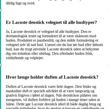
dårlig lugt og sved.
Er Lacoste deostick velegnet til alle hudtyper?
Ja, Lacoste deostick er velegnet til alle hudtyper. Den er
dermatologisk testet og formuleret til at være skånsom mod
huden. Produktet er parabenfrit, og den milde formulering er
velegnet selv til sart hud. Uanset om du har tør hud eller følsom
hud, kan du trygt anvende Lacoste deostick uden at bekymre
dig om irritation eller ubehag. Den efterlader huden frisk,
velduftende og velplejet.
Hvor længe holder duften af Lacoste deostick?
Duften af Lacoste deostick varer hele dagen. Den friske og
maskuline duft er specielt udviklet til at være langvarig og
gradvis frigives i løbet af dagen. Når deosticken påføres om
morgenen, vil duften forblive på huden i mange timer uden at
falme. Dette gør Lacoste deostick ideel til både daglig brug og
specielle lejligheder, hvor du ønsker at bevare en velduftende og