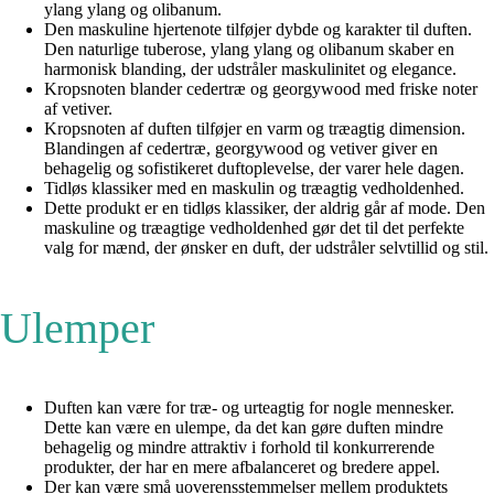
ylang ylang og olibanum.
Den maskuline hjertenote tilføjer dybde og karakter til duften.
Den naturlige tuberose, ylang ylang og olibanum skaber en
harmonisk blanding, der udstråler maskulinitet og elegance.
Kropsnoten blander cedertræ og georgywood med friske noter
af vetiver.
Kropsnoten af duften tilføjer en varm og træagtig dimension.
Blandingen af cedertræ, georgywood og vetiver giver en
behagelig og sofistikeret duftoplevelse, der varer hele dagen.
Tidløs klassiker med en maskulin og træagtig vedholdenhed.
Dette produkt er en tidløs klassiker, der aldrig går af mode. Den
maskuline og træagtige vedholdenhed gør det til det perfekte
valg for mænd, der ønsker en duft, der udstråler selvtillid og stil.
Ulemper
Duften kan være for træ- og urteagtig for nogle mennesker.
Dette kan være en ulempe, da det kan gøre duften mindre
behagelig og mindre attraktiv i forhold til konkurrerende
produkter, der har en mere afbalanceret og bredere appel.
Der kan være små uoverensstemmelser mellem produktets