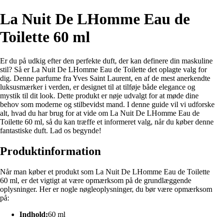
La Nuit De LHomme Eau de
Toilette 60 ml
Er du på udkig efter den perfekte duft, der kan definere din maskuline
stil? Så er La Nuit De LHomme Eau de Toilette det oplagte valg for
dig. Denne parfume fra Yves Saint Laurent, en af de mest anerkendte
luksusmærker i verden, er designet til at tilføje både elegance og
mystik til dit look. Dette produkt er nøje udvalgt for at møde dine
behov som moderne og stilbevidst mand. I denne guide vil vi udforske
alt, hvad du har brug for at vide om La Nuit De LHomme Eau de
Toilette 60 ml, så du kan træffe et informeret valg, når du køber denne
fantastiske duft. Lad os begynde!
Produktinformation
Når man køber et produkt som La Nuit De LHomme Eau de Toilette
60 ml, er det vigtigt at være opmærksom på de grundlæggende
oplysninger. Her er nogle nøgleoplysninger, du bør være opmærksom
på:
Indhold:
60 ml