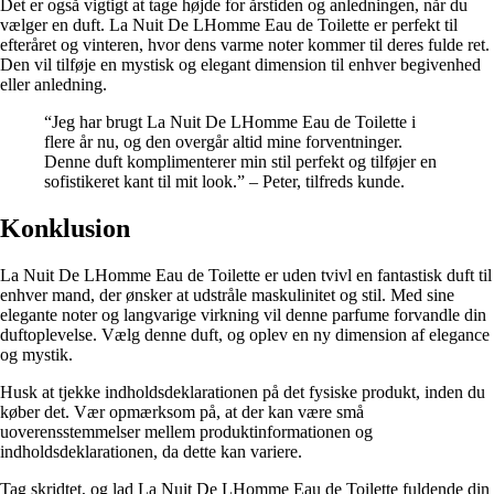
Det er også vigtigt at tage højde for årstiden og anledningen, når du
vælger en duft. La Nuit De LHomme Eau de Toilette er perfekt til
efteråret og vinteren, hvor dens varme noter kommer til deres fulde ret.
Den vil tilføje en mystisk og elegant dimension til enhver begivenhed
eller anledning.
“Jeg har brugt La Nuit De LHomme Eau de Toilette i
flere år nu, og den overgår altid mine forventninger.
Denne duft komplimenterer min stil perfekt og tilføjer en
sofistikeret kant til mit look.” – Peter, tilfreds kunde.
Konklusion
La Nuit De LHomme Eau de Toilette er uden tvivl en fantastisk duft til
enhver mand, der ønsker at udstråle maskulinitet og stil. Med sine
elegante noter og langvarige virkning vil denne parfume forvandle din
duftoplevelse. Vælg denne duft, og oplev en ny dimension af elegance
og mystik.
Husk at tjekke indholdsdeklarationen på det fysiske produkt, inden du
køber det. Vær opmærksom på, at der kan være små
uoverensstemmelser mellem produktinformationen og
indholdsdeklarationen, da dette kan variere.
Tag skridtet, og lad La Nuit De LHomme Eau de Toilette fuldende din