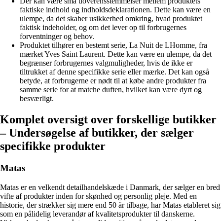
Der kan være små uoverensstemmelser mellem produktets
faktiske indhold og indholdsdeklarationen. Dette kan være en
ulempe, da det skaber usikkerhed omkring, hvad produktet
faktisk indeholder, og om det lever op til forbrugernes
forventninger og behov.
Produktet tilhører en bestemt serie, La Nuit de LHomme, fra
mærket Yves Saint Laurent. Dette kan være en ulempe, da det
begrænser forbrugernes valgmuligheder, hvis de ikke er
tiltrukket af denne specifikke serie eller mærke. Det kan også
betyde, at forbrugerne er nødt til at købe andre produkter fra
samme serie for at matche duften, hvilket kan være dyrt og
besværligt.
Komplet oversigt over forskellige butikker
– Undersøgelse af butikker, der sælger
specifikke produkter
Matas
Matas er en velkendt detailhandelskæde i Danmark, der sælger en bred
vifte af produkter inden for skønhed og personlig pleje. Med en
historie, der strækker sig mere end 50 år tilbage, har Matas etableret sig
som en pålidelig leverandør af kvalitetsprodukter til danskerne.