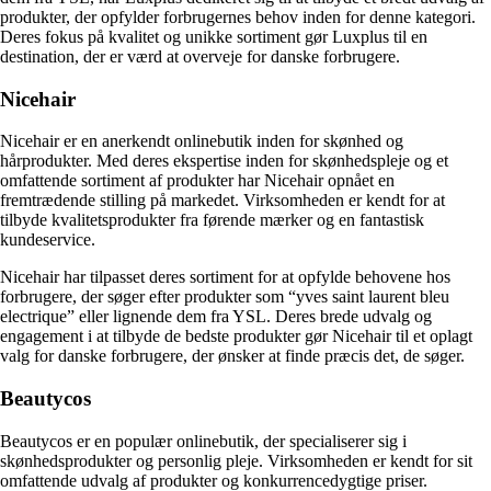
produkter, der opfylder forbrugernes behov inden for denne kategori.
Deres fokus på kvalitet og unikke sortiment gør Luxplus til en
destination, der er værd at overveje for danske forbrugere.
Nicehair
Nicehair er en anerkendt onlinebutik inden for skønhed og
hårprodukter. Med deres ekspertise inden for skønhedspleje og et
omfattende sortiment af produkter har Nicehair opnået en
fremtrædende stilling på markedet. Virksomheden er kendt for at
tilbyde kvalitetsprodukter fra førende mærker og en fantastisk
kundeservice.
Nicehair har tilpasset deres sortiment for at opfylde behovene hos
forbrugere, der søger efter produkter som “yves saint laurent bleu
electrique” eller lignende dem fra YSL. Deres brede udvalg og
engagement i at tilbyde de bedste produkter gør Nicehair til et oplagt
valg for danske forbrugere, der ønsker at finde præcis det, de søger.
Beautycos
Beautycos er en populær onlinebutik, der specialiserer sig i
skønhedsprodukter og personlig pleje. Virksomheden er kendt for sit
omfattende udvalg af produkter og konkurrencedygtige priser.