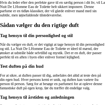
Hvis du leder efter den perfekte gave til en særlig person i dit liv, vil La
Nuit De LHomme Eau de Toilette helt sikkert imponere. Denne
parfume er en tidløs klassiker, der vil glæde enhver mand med sin
subtile, men iøjnefaldende tilstedeværelse.
Sådan vælger du den rigtige duft
Tag hensyn til din personlighed og stil
Når du vælger en duft, er det vigtigt at tage hensyn til din personlighed
og stil. La Nuit De LHomme Eau de Toilette er ideel til mænd, der
ønsker at udstråle både selvtillid og mystik. Det er en duft, der passer
perfekt til en aften i byen eller enhver formel lejlighed.
Test duften på din hud
For at sikre, at duften passer til dig, anbefales det altid at teste den på
din egen hud. Hver persons kemi er unik, og duften kan variere fra
person til person. Sørg for at besøge en parfumeri for at opleve denne
fantastiske duft på egen krop, før du træffer dit endelige valg.
Tag hensyn til årstiden og anledningen