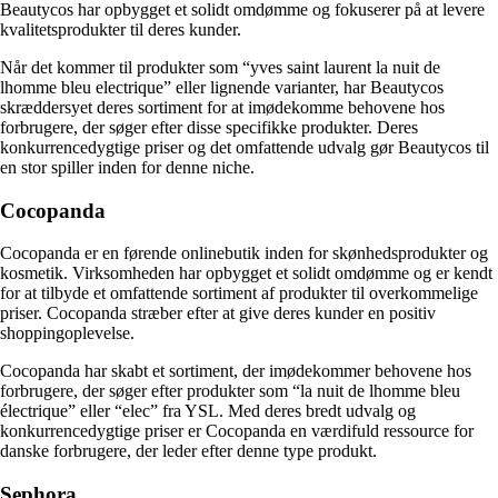
Beautycos har opbygget et solidt omdømme og fokuserer på at levere
kvalitetsprodukter til deres kunder.
Når det kommer til produkter som “yves saint laurent la nuit de
lhomme bleu electrique” eller lignende varianter, har Beautycos
skræddersyet deres sortiment for at imødekomme behovene hos
forbrugere, der søger efter disse specifikke produkter. Deres
konkurrencedygtige priser og det omfattende udvalg gør Beautycos til
en stor spiller inden for denne niche.
Cocopanda
Cocopanda er en førende onlinebutik inden for skønhedsprodukter og
kosmetik. Virksomheden har opbygget et solidt omdømme og er kendt
for at tilbyde et omfattende sortiment af produkter til overkommelige
priser. Cocopanda stræber efter at give deres kunder en positiv
shoppingoplevelse.
Cocopanda har skabt et sortiment, der imødekommer behovene hos
forbrugere, der søger efter produkter som “la nuit de lhomme bleu
électrique” eller “elec” fra YSL. Med deres bredt udvalg og
konkurrencedygtige priser er Cocopanda en værdifuld ressource for
danske forbrugere, der leder efter denne type produkt.
Sephora