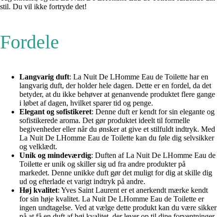
stil. Du vil ikke fortryde det!
Fordele
Langvarig duft
: La Nuit De LHomme Eau de Toilette har en
langvarig duft, der holder hele dagen. Dette er en fordel, da det
betyder, at du ikke behøver at genanvende produktet flere gange
i løbet af dagen, hvilket sparer tid og penge.
Elegant og sofistikeret
: Denne duft er kendt for sin elegante og
sofistikerede aroma. Det gør produktet ideelt til formelle
begivenheder eller når du ønsker at give et stilfuldt indtryk. Med
La Nuit De LHomme Eau de Toilette kan du føle dig selvsikker
og velklædt.
Unik og mindeværdig
: Duften af La Nuit De LHomme Eau de
Toilette er unik og skiller sig ud fra andre produkter på
markedet. Denne unikke duft gør det muligt for dig at skille dig
ud og efterlade et varigt indtryk på andre.
Høj kvalitet
: Yves Saint Laurent er et anerkendt mærke kendt
for sin høje kvalitet. La Nuit De LHomme Eau de Toilette er
ingen undtagelse. Ved at vælge dette produkt kan du være sikker
på at få en duft af høj kvalitet, der lever op til dine forventninger.