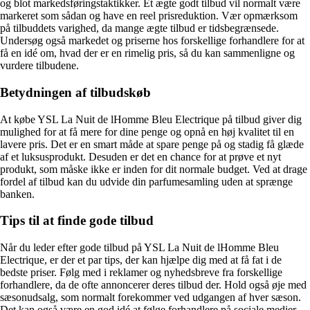
og blot markedsføringstaktikker. Et ægte godt tilbud vil normalt være
markeret som sådan og have en reel prisreduktion. Vær opmærksom
på tilbuddets varighed, da mange ægte tilbud er tidsbegrænsede.
Undersøg også markedet og priserne hos forskellige forhandlere for at
få en idé om, hvad der er en rimelig pris, så du kan sammenligne og
vurdere tilbudene.
Betydningen af tilbudskøb
At købe YSL La Nuit de lHomme Bleu Electrique på tilbud giver dig
mulighed for at få mere for dine penge og opnå en høj kvalitet til en
lavere pris. Det er en smart måde at spare penge på og stadig få glæde
af et luksusprodukt. Desuden er det en chance for at prøve et nyt
produkt, som måske ikke er inden for dit normale budget. Ved at drage
fordel af tilbud kan du udvide din parfumesamling uden at sprænge
banken.
Tips til at finde gode tilbud
Når du leder efter gode tilbud på YSL La Nuit de lHomme Bleu
Electrique, er der et par tips, der kan hjælpe dig med at få fat i de
bedste priser. Følg med i reklamer og nyhedsbreve fra forskellige
forhandlere, da de ofte annoncerer deres tilbud der. Hold også øje med
sæsonudsalg, som normalt forekommer ved udgangen af hver sæson.
Det kan også være en god idé at følge forhandlere på sociale medier,