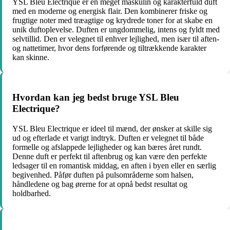
YSL Bleu Electrique er en meget maskulin og karakterfuld duft
med en moderne og energisk flair. Den kombinerer friske og
frugtige noter med træagtige og krydrede toner for at skabe en
unik duftoplevelse. Duften er ungdommelig, intens og fyldt med
selvtillid. Den er velegnet til enhver lejlighed, men især til aften-
og nattetimer, hvor dens forførende og tiltrækkende karakter
kan skinne.
Hvordan kan jeg bedst bruge YSL Bleu
Electrique?
YSL Bleu Electrique er ideel til mænd, der ønsker at skille sig
ud og efterlade et varigt indtryk. Duften er velegnet til både
formelle og afslappede lejligheder og kan bæres året rundt.
Denne duft er perfekt til aftenbrug og kan være den perfekte
ledsager til en romantisk middag, en aften i byen eller en særlig
begivenhed. Påfør duften på pulsområderne som halsen,
håndledene og bag ørerne for at opnå bedst resultat og
holdbarhed.