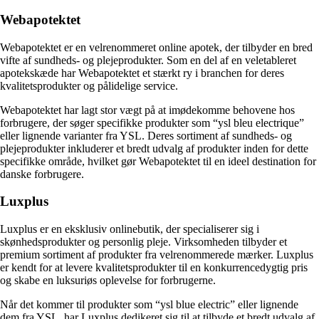
Webapotektet
Webapotektet er en velrenommeret online apotek, der tilbyder en bred
vifte af sundheds- og plejeprodukter. Som en del af en veletableret
apotekskæde har Webapotektet et stærkt ry i branchen for deres
kvalitetsprodukter og pålidelige service.
Webapotektet har lagt stor vægt på at imødekomme behovene hos
forbrugere, der søger specifikke produkter som “ysl bleu electrique”
eller lignende varianter fra YSL. Deres sortiment af sundheds- og
plejeprodukter inkluderer et bredt udvalg af produkter inden for dette
specifikke område, hvilket gør Webapotektet til en ideel destination for
danske forbrugere.
Luxplus
Luxplus er en eksklusiv onlinebutik, der specialiserer sig i
skønhedsprodukter og personlig pleje. Virksomheden tilbyder et
premium sortiment af produkter fra velrenommerede mærker. Luxplus
er kendt for at levere kvalitetsprodukter til en konkurrencedygtig pris
og skabe en luksuriøs oplevelse for forbrugerne.
Når det kommer til produkter som “ysl blue electric” eller lignende
dem fra YSL, har Luxplus dedikeret sig til at tilbyde et bredt udvalg af