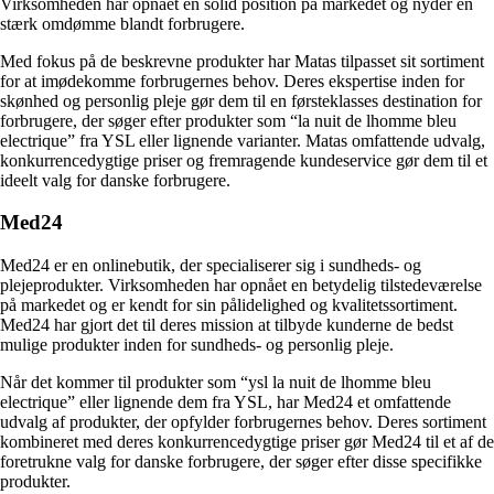
Virksomheden har opnået en solid position på markedet og nyder en
stærk omdømme blandt forbrugere.
Med fokus på de beskrevne produkter har Matas tilpasset sit sortiment
for at imødekomme forbrugernes behov. Deres ekspertise inden for
skønhed og personlig pleje gør dem til en førsteklasses destination for
forbrugere, der søger efter produkter som “la nuit de lhomme bleu
electrique” fra YSL eller lignende varianter. Matas omfattende udvalg,
konkurrencedygtige priser og fremragende kundeservice gør dem til et
ideelt valg for danske forbrugere.
Med24
Med24 er en onlinebutik, der specialiserer sig i sundheds- og
plejeprodukter. Virksomheden har opnået en betydelig tilstedeværelse
på markedet og er kendt for sin pålidelighed og kvalitetssortiment.
Med24 har gjort det til deres mission at tilbyde kunderne de bedst
mulige produkter inden for sundheds- og personlig pleje.
Når det kommer til produkter som “ysl la nuit de lhomme bleu
electrique” eller lignende dem fra YSL, har Med24 et omfattende
udvalg af produkter, der opfylder forbrugernes behov. Deres sortiment
kombineret med deres konkurrencedygtige priser gør Med24 til et af de
foretrukne valg for danske forbrugere, der søger efter disse specifikke
produkter.