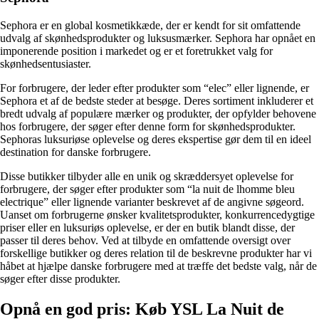
Sephora er en global kosmetikkæde, der er kendt for sit omfattende
udvalg af skønhedsprodukter og luksusmærker. Sephora har opnået en
imponerende position i markedet og er et foretrukket valg for
skønhedsentusiaster.
For forbrugere, der leder efter produkter som “elec” eller lignende, er
Sephora et af de bedste steder at besøge. Deres sortiment inkluderer et
bredt udvalg af populære mærker og produkter, der opfylder behovene
hos forbrugere, der søger efter denne form for skønhedsprodukter.
Sephoras luksuriøse oplevelse og deres ekspertise gør dem til en ideel
destination for danske forbrugere.
Disse butikker tilbyder alle en unik og skræddersyet oplevelse for
forbrugere, der søger efter produkter som “la nuit de lhomme bleu
electrique” eller lignende varianter beskrevet af de angivne søgeord.
Uanset om forbrugerne ønsker kvalitetsprodukter, konkurrencedygtige
priser eller en luksuriøs oplevelse, er der en butik blandt disse, der
passer til deres behov. Ved at tilbyde en omfattende oversigt over
forskellige butikker og deres relation til de beskrevne produkter har vi
håbet at hjælpe danske forbrugere med at træffe det bedste valg, når de
søger efter disse produkter.
Opnå en god pris: Køb YSL La Nuit de