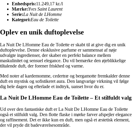
Enhedspris:
11.249,17 kr./l
Mærke:
Yves Saint Laurent
Serie:
La Nuit de LHomme
Kategori:
Eau de Toilette
Oplev en unik duftoplevelse
La Nuit De LHomme Eau de Toilette er skabt til at give dig en unik
duftoplevelse. Denne eksklusive parfume er sammensat af nøje
udvalgte ingredienser, der skaber en perfekt balance mellem
maskulinitet og sensuel elegance. Du vil bemærke den øjeblikkelige
tiltalende duft, der forener friskhed og varme.
Med noter af kardemomme, cedertræ og bergamotte fremkalder denne
duft en mystisk og sofistikeret aura. Den langvarige virkning vil følge
dig hele dagen og efterlade et indtryk, uanset hvor du er.
La Nuit De LHomme Eau de Toilette – Et stilfuldt valg
Ud over den fantastiske duft er La Nuit De LHomme Eau de Toilette
også et stilfuldt valg. Den flotte flaske i mørke farver afspejler elegance
og raffinement. Det er ikke kun en duft, men også et æstetisk element,
der vil pryde dit badeværelsesområde.