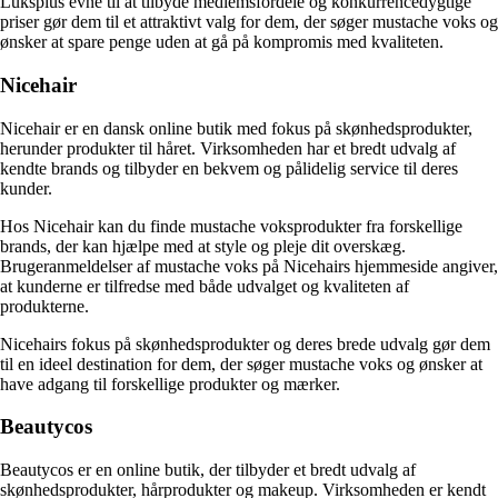
Luksplus evne til at tilbyde medlemsfordele og konkurrencedygtige
priser gør dem til et attraktivt valg for dem, der søger mustache voks og
ønsker at spare penge uden at gå på kompromis med kvaliteten.
Nicehair
Nicehair er en dansk online butik med fokus på skønhedsprodukter,
herunder produkter til håret. Virksomheden har et bredt udvalg af
kendte brands og tilbyder en bekvem og pålidelig service til deres
kunder.
Hos Nicehair kan du finde mustache voksprodukter fra forskellige
brands, der kan hjælpe med at style og pleje dit overskæg.
Brugeranmeldelser af mustache voks på Nicehairs hjemmeside angiver,
at kunderne er tilfredse med både udvalget og kvaliteten af
produkterne.
Nicehairs fokus på skønhedsprodukter og deres brede udvalg gør dem
til en ideel destination for dem, der søger mustache voks og ønsker at
have adgang til forskellige produkter og mærker.
Beautycos
Beautycos er en online butik, der tilbyder et bredt udvalg af
skønhedsprodukter, hårprodukter og makeup. Virksomheden er kendt