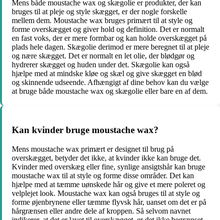
Mens både moustache wax og skægolie er produkter, der kan
bruges til at pleje og style skægget, er der nogle forskelle
mellem dem. Moustache wax bruges primært til at style og
forme overskægget og giver hold og definition. Det er normalt
en fast voks, der er mere formbar og kan holde overskægget på
plads hele dagen. Skægolie derimod er mere beregnet til at pleje
og nære skægget. Det er normalt en let olie, der blødgør og
hydrerer skægget og huden under det. Skægolie kan også
hjælpe med at mindske kløe og skæl og give skægget en blød
og skinnende udseende. Afhængigt af dine behov kan du vælge
at bruge både moustache wax og skægolie eller bare en af dem.
Kan kvinder bruge moustache wax?
Mens moustache wax primært er designet til brug på
overskægget, betyder det ikke, at kvinder ikke kan bruge det.
Kvinder med overskæg eller fine, synlige ansigtshår kan bruge
moustache wax til at style og forme disse områder. Det kan
hjælpe med at tæmme uønskede hår og give et mere poleret og
velplejet look. Moustache wax kan også bruges til at style og
forme øjenbrynene eller tæmme flyvsk hår, uanset om det er på
hårgrænsen eller andre dele af kroppen. Så selvom navnet
indikerer, at det er lavet til overskægget, er det ikke begrænset