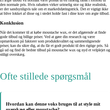
Et ægte tilbud vil normalt være prissat til en rimelig rabat i forhold til
den normale pris. Hvis rabatten virker urimelig stor og ikke realistisk,
er der sandsynligvis tale om et markedsføringstrick. Det er vigtigt ikke
at blive lokket af disse og i stedet holde fast i dine krav om ægte tilbud.
Konklusion
Når det kommer til at købe moustache wax, er det afgørende at finde
gode tilbud og billige priser. Ved at gøre din research og være
opmærksom på faktorer som produktkvalitet og sammenlignende
priser, kan du sikre dig, at du får et godt produkt til den rigtige pris. Så
gå ud og find de bedste tilbud på moustache wax og nyd et velplejet og
stiligt overskæg.
Ofte stillede spørgsmål
Hvordan kan denne voks bruges til at style mit
overskæg eller moustache?