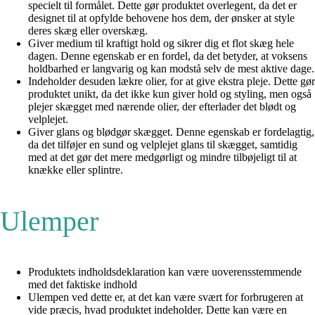
specielt til formålet. Dette gør produktet overlegent, da det er
designet til at opfylde behovene hos dem, der ønsker at style
deres skæg eller overskæg.
Giver medium til kraftigt hold og sikrer dig et flot skæg hele
dagen. Denne egenskab er en fordel, da det betyder, at voksens
holdbarhed er langvarig og kan modstå selv de mest aktive dage.
Indeholder desuden lækre olier, for at give ekstra pleje. Dette gør
produktet unikt, da det ikke kun giver hold og styling, men også
plejer skægget med nærende olier, der efterlader det blødt og
velplejet.
Giver glans og blødgør skægget. Denne egenskab er fordelagtig,
da det tilføjer en sund og velplejet glans til skægget, samtidig
med at det gør det mere medgørligt og mindre tilbøjeligt til at
knække eller splintre.
Ulemper
Produktets indholdsdeklaration kan være uoverensstemmende
med det faktiske indhold
Ulempen ved dette er, at det kan være svært for forbrugeren at
vide præcis, hvad produktet indeholder. Dette kan være en