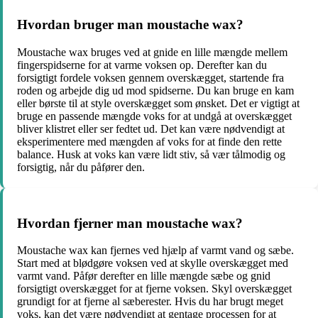
Hvordan bruger man moustache wax?
Moustache wax bruges ved at gnide en lille mængde mellem
fingerspidserne for at varme voksen op. Derefter kan du
forsigtigt fordele voksen gennem overskægget, startende fra
roden og arbejde dig ud mod spidserne. Du kan bruge en kam
eller børste til at style overskægget som ønsket. Det er vigtigt at
bruge en passende mængde voks for at undgå at overskægget
bliver klistret eller ser fedtet ud. Det kan være nødvendigt at
eksperimentere med mængden af voks for at finde den rette
balance. Husk at voks kan være lidt stiv, så vær tålmodig og
forsigtig, når du påfører den.
Hvordan fjerner man moustache wax?
Moustache wax kan fjernes ved hjælp af varmt vand og sæbe.
Start med at blødgøre voksen ved at skylle overskægget med
varmt vand. Påfør derefter en lille mængde sæbe og gnid
forsigtigt overskægget for at fjerne voksen. Skyl overskægget
grundigt for at fjerne al sæberester. Hvis du har brugt meget
voks, kan det være nødvendigt at gentage processen for at