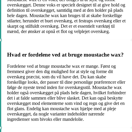
overskægget. Denne voks er specielt designet til at give hold og
definition til overskægget, samtidig med at den holder på plads
hele dagen. Moustache wax kan bruges til at skabe forskellige
stilarter, herunder et buet overskæg, et festraps overskæg eller et
skarpt og stilfuldt overskæg. Det er et essentielt værktøj til
mænd, der ønsker at opnå et flot og velplejet overskæg.
Hvad er fordelene ved at bruge moustache wax?
Fordelene ved at bruge moustache wax er mange. Først og
fremmest giver den dig mulighed for at style og forme dit
overskæg præcist, som du vil have det. Du kan skabe
forskellige looks, der passer til dine personlige præferencer eller
følge de nyeste trend inden for overskægsstil. Moustache wax
holder også overskægget på plads hele dagen, hvilket forhindrer
det i at falde sammen eller blive slasket. Det kan også beskytte
overskægget mod elementerne som vind og regn og give det en
flot glans. Endelig kan moustache wax hjælpe med at pleje
overskægget, da nogle varianter indeholder nærende
ingredienser som bivoks eller mandelolie.