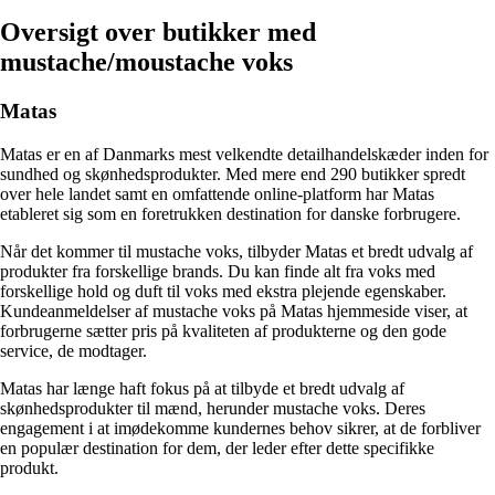
Oversigt over butikker med
mustache/moustache voks
Matas
Matas er en af Danmarks mest velkendte detailhandelskæder inden for
sundhed og skønhedsprodukter. Med mere end 290 butikker spredt
over hele landet samt en omfattende online-platform har Matas
etableret sig som en foretrukken destination for danske forbrugere.
Når det kommer til mustache voks, tilbyder Matas et bredt udvalg af
produkter fra forskellige brands. Du kan finde alt fra voks med
forskellige hold og duft til voks med ekstra plejende egenskaber.
Kundeanmeldelser af mustache voks på Matas hjemmeside viser, at
forbrugerne sætter pris på kvaliteten af produkterne og den gode
service, de modtager.
Matas har længe haft fokus på at tilbyde et bredt udvalg af
skønhedsprodukter til mænd, herunder mustache voks. Deres
engagement i at imødekomme kundernes behov sikrer, at de forbliver
en populær destination for dem, der leder efter dette specifikke
produkt.