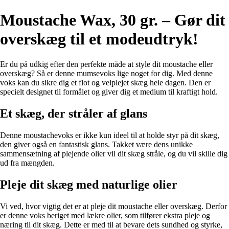
Moustache Wax, 30 gr. – Gør dit
overskæg til et modeudtryk!
Er du på udkig efter den perfekte måde at style dit moustache eller
overskæg? Så er denne mumsevoks lige noget for dig. Med denne
voks kan du sikre dig et flot og velplejet skæg hele dagen. Den er
specielt designet til formålet og giver dig et medium til kraftigt hold.
Et skæg, der stråler af glans
Denne moustachevoks er ikke kun ideel til at holde styr på dit skæg,
den giver også en fantastisk glans. Takket være dens unikke
sammensætning af plejende olier vil dit skæg stråle, og du vil skille dig
ud fra mængden.
Pleje dit skæg med naturlige olier
Vi ved, hvor vigtig det er at pleje dit moustache eller overskæg. Derfor
er denne voks beriget med lækre olier, som tilfører ekstra pleje og
næring til dit skæg. Dette er med til at bevare dets sundhed og styrke,