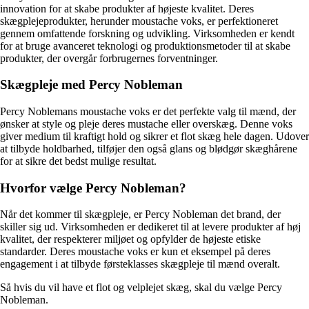
innovation for at skabe produkter af højeste kvalitet. Deres
skægplejeprodukter, herunder moustache voks, er perfektioneret
gennem omfattende forskning og udvikling. Virksomheden er kendt
for at bruge avanceret teknologi og produktionsmetoder til at skabe
produkter, der overgår forbrugernes forventninger.
Skægpleje med Percy Nobleman
Percy Noblemans moustache voks er det perfekte valg til mænd, der
ønsker at style og pleje deres mustache eller overskæg. Denne voks
giver medium til kraftigt hold og sikrer et flot skæg hele dagen. Udover
at tilbyde holdbarhed, tilføjer den også glans og blødgør skæghårene
for at sikre det bedst mulige resultat.
Hvorfor vælge Percy Nobleman?
Når det kommer til skægpleje, er Percy Nobleman det brand, der
skiller sig ud. Virksomheden er dedikeret til at levere produkter af høj
kvalitet, der respekterer miljøet og opfylder de højeste etiske
standarder. Deres moustache voks er kun et eksempel på deres
engagement i at tilbyde førsteklasses skægpleje til mænd overalt.
Så hvis du vil have et flot og velplejet skæg, skal du vælge Percy
Nobleman.