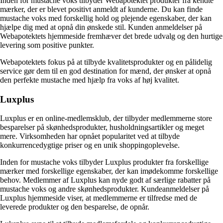
Inden for mustache voks tilbyder Webapotektet produkter fra kendte
mærker, der er blevet positivt anmeldt af kunderne. Du kan finde
mustache voks med forskellig hold og plejende egenskaber, der kan
hjælpe dig med at opnå din ønskede stil. Kunden anmeldelser på
Webapotektets hjemmeside fremhæver det brede udvalg og den hurtige
levering som positive punkter.
Webapotektets fokus på at tilbyde kvalitetsprodukter og en pålidelig
service gør dem til en god destination for mænd, der ønsker at opnå
den perfekte mustache med hjælp fra voks af høj kvalitet.
Luxplus
Luxplus er en online-medlemsklub, der tilbyder medlemmerne store
besparelser på skønhedsprodukter, husholdningsartikler og meget
mere. Virksomheden har opnået popularitet ved at tilbyde
konkurrencedygtige priser og en unik shoppingoplevelse.
Inden for mustache voks tilbyder Luxplus produkter fra forskellige
mærker med forskellige egenskaber, der kan imødekomme forskellige
behov. Medlemmer af Luxplus kan nyde godt af særlige rabatter på
mustache voks og andre skønhedsprodukter. Kundeanmeldelser på
Luxplus hjemmeside viser, at medlemmerne er tilfredse med de
leverede produkter og den besparelse, de opnår.