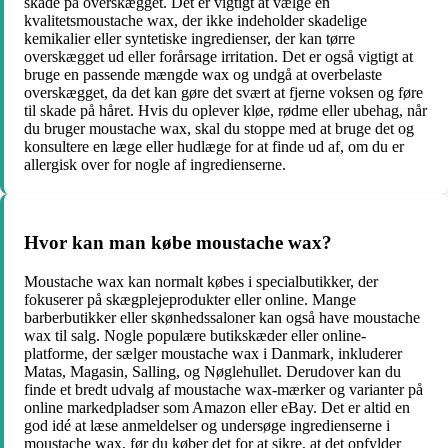
skade på overskægget. Det er vigtigt at vælge en
kvalitetsmoustache wax, der ikke indeholder skadelige
kemikalier eller syntetiske ingredienser, der kan tørre
overskægget ud eller forårsage irritation. Det er også vigtigt at
bruge en passende mængde wax og undgå at overbelaste
overskægget, da det kan gøre det svært at fjerne voksen og føre
til skade på håret. Hvis du oplever kløe, rødme eller ubehag, når
du bruger moustache wax, skal du stoppe med at bruge det og
konsultere en læge eller hudlæge for at finde ud af, om du er
allergisk over for nogle af ingredienserne.
Hvor kan man købe moustache wax?
Moustache wax kan normalt købes i specialbutikker, der
fokuserer på skægplejeprodukter eller online. Mange
barberbutikker eller skønhedssaloner kan også have moustache
wax til salg. Nogle populære butikskæder eller online-
platforme, der sælger moustache wax i Danmark, inkluderer
Matas, Magasin, Salling, og Nøglehullet. Derudover kan du
finde et bredt udvalg af moustache wax-mærker og varianter på
online markedpladser som Amazon eller eBay. Det er altid en
god idé at læse anmeldelser og undersøge ingredienserne i
moustache wax, før du køber det for at sikre, at det opfylder