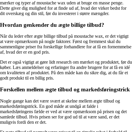
mærker og typer af moustache wax uden at bruge en masse penge.
Dette giver dig mulighed for at finde ud af, hvad der virker bedst for
dit overskæg og din stil, før du investerer i større mængder.
Hvordan genkender du ægte billige tilbud?
Når du leder efter ægte billige tilbud på moustache wax, er det vigtigt
at være opmærksom på nogle faktorer. Først og fremmest skal du
sammenligne priser fra forskellige forhandlere for at få en fornemmelse
af, hvad der er en god pris.
Det er også vigtigt at gøre lidt research om mærket og produktet, før du
køber. Læs anmeldelser og erfaringer fra andre brugere for at få en idé
om kvaliteten af produktet. På den måde kan du sikre dig, at du får et
godt produkt til en billig pris.
Forskellen mellem ægte tilbud og markedsføringstrick
Nogle gange kan det være svært at skelne mellem ægte tilbud og
markedsføringstrick. En god måde at undgå at falde i
markedsføringens fælde er ved at være opmærksom på prisen og det
samlede tilbud. Hvis prisen ser for god ud til at være sand, er det
muligvis fordi den er det.