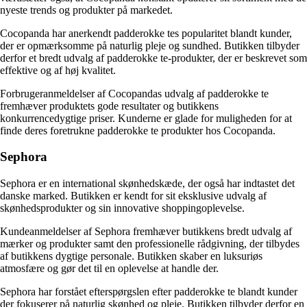
nyeste trends og produkter på markedet.
Cocopanda har anerkendt padderokke tes popularitet blandt kunder,
der er opmærksomme på naturlig pleje og sundhed. Butikken tilbyder
derfor et bredt udvalg af padderokke te-produkter, der er beskrevet som
effektive og af høj kvalitet.
Forbrugeranmeldelser af Cocopandas udvalg af padderokke te
fremhæver produktets gode resultater og butikkens
konkurrencedygtige priser. Kunderne er glade for muligheden for at
finde deres foretrukne padderokke te produkter hos Cocopanda.
Sephora
Sephora er en international skønhedskæde, der også har indtastet det
danske marked. Butikken er kendt for sit eksklusive udvalg af
skønhedsprodukter og sin innovative shoppingoplevelse.
Kundeanmeldelser af Sephora fremhæver butikkens bredt udvalg af
mærker og produkter samt den professionelle rådgivning, der tilbydes
af butikkens dygtige personale. Butikken skaber en luksuriøs
atmosfære og gør det til en oplevelse at handle der.
Sephora har forstået efterspørgslen efter padderokke te blandt kunder
der fokuserer på naturlig skønhed og pleje. Butikken tilbyder derfor en