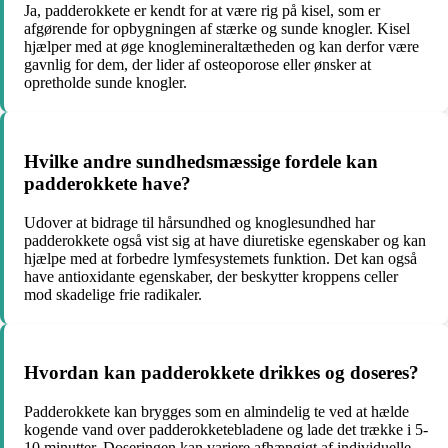
Ja, padderokkete er kendt for at være rig på kisel, som er
afgørende for opbygningen af stærke og sunde knogler. Kisel
hjælper med at øge knoglemineraltætheden og kan derfor være
gavnlig for dem, der lider af osteoporose eller ønsker at
opretholde sunde knogler.
Hvilke andre sundhedsmæssige fordele kan
padderokkete have?
Udover at bidrage til hårsundhed og knoglesundhed har
padderokkete også vist sig at have diuretiske egenskaber og kan
hjælpe med at forbedre lymfesystemets funktion. Det kan også
have antioxidante egenskaber, der beskytter kroppens celler
mod skadelige frie radikaler.
Hvordan kan padderokkete drikkes og doseres?
Padderokkete kan brygges som en almindelig te ved at hælde
kogende vand over padderokketebladene og lade det trække i 5-
10 minutter. Doseringen kan variere afhængigt af individuelle