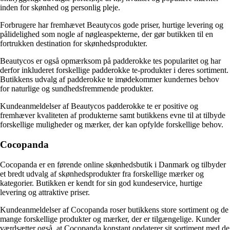
inden for skønhed og personlig pleje.
Forbrugere har fremhævet Beautycos gode priser, hurtige levering og
pålidelighed som nogle af nøgleaspekterne, der gør butikken til en
fortrukken destination for skønhedsprodukter.
Beautycos er også opmærksom på padderokke tes popularitet og har
derfor inkluderet forskellige padderokke te-produkter i deres sortiment.
Butikkens udvalg af padderokke te imødekommer kundernes behov
for naturlige og sundhedsfremmende produkter.
Kundeanmeldelser af Beautycos padderokke te er positive og
fremhæver kvaliteten af produkterne samt butikkens evne til at tilbyde
forskellige muligheder og mærker, der kan opfylde forskellige behov.
Cocopanda
Cocopanda er en førende online skønhedsbutik i Danmark og tilbyder
et bredt udvalg af skønhedsprodukter fra forskellige mærker og
kategorier. Butikken er kendt for sin god kundeservice, hurtige
levering og attraktive priser.
Kundeanmeldelser af Cocopanda roser butikkens store sortiment og de
mange forskellige produkter og mærker, der er tilgængelige. Kunder
værdsætter også, at Cocopanda konstant opdaterer sit sortiment med de