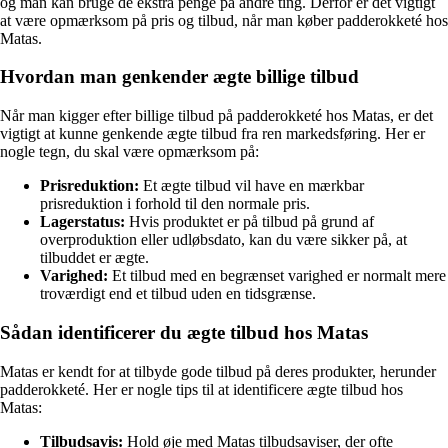
og man kan bruge de ekstra penge på andre ting. Derfor er det vigtigt
at være opmærksom på pris og tilbud, når man køber padderokketé hos
Matas.
Hvordan man genkender ægte billige tilbud
Når man kigger efter billige tilbud på padderokketé hos Matas, er det
vigtigt at kunne genkende ægte tilbud fra ren markedsføring. Her er
nogle tegn, du skal være opmærksom på:
Prisreduktion:
Et ægte tilbud vil have en mærkbar
prisreduktion i forhold til den normale pris.
Lagerstatus:
Hvis produktet er på tilbud på grund af
overproduktion eller udløbsdato, kan du være sikker på, at
tilbuddet er ægte.
Varighed:
Et tilbud med en begrænset varighed er normalt mere
troværdigt end et tilbud uden en tidsgrænse.
Sådan identificerer du ægte tilbud hos Matas
Matas er kendt for at tilbyde gode tilbud på deres produkter, herunder
padderokketé. Her er nogle tips til at identificere ægte tilbud hos
Matas:
Tilbudsavis:
Hold øje med Matas tilbudsaviser, der ofte