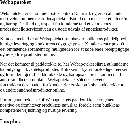
Webapoteket
Webapoteket er en online-apoteksbutik i Danmark og er en af landets
mest velrenommerede onlineapoteker. Butikken har eksisteret i flere år
og har opnået tillid og respekt fra kunderne takket være deres
professionelle serviceniveau og gode udvalg af apoteksprodukter.
Kundeanmeldelser af Webapoteket fremhæver butikkens pålidelighed,
hurtige levering og konkurrencedygtige priser. Kunder sætter pris på
det omfattende sortiment og muligheden for at købe både receptpligtige
og receptfrie produkter online.
Når det kommer til padderokke te, har Webapoteket sikret, at kunderne
har adgang til kvalitetsprodukter. Butikken tilbyder forskellige mærker
og formuleringer af padderokke te og har også et bredt sortiment af
andre sundhedsprodukter. Webapoteket er således blevet en
foretrukken destination for kunder, der ønsker at købe padderokke te
og andre sundhedsprodukter online.
Forbrugeranmeldelser af Webapotekets padderokke te er generelt
positive og fremhæver produktets naturlige fordele samt butikkens
kompetente vejledning og hurtige levering.
Luxplus