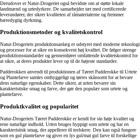
Derudover er Natur-Drogeriet også bevidste om at støtte lokale
landmænd og urtedyrkere. De samarbejder tæt med certificerede
leverandører, der sikrer kvaliteten af råmaterialerne og fremmer
bæredygtig dyrkning.
Produktionsmetoder og kvalitetskontrol
Natur-Drogeriets produktionsanlæg er udstyret med moderne teknologi
og processer for at sikre en konsekvent høj kvalitet. De følger strenge
produktionsstandarder og gennemfører omfattende kvalitetskontrol for
at sikre, at deres produkter lever op til de højeste standarder.
Padderokken anvendt til produktionen af Tørret Padderokke til Urtete
og Plantefarve samles omhyggeligt og tørres skånsomt for at bevare
dens naturlige egenskaber. Dette sikrer, at urten bevarer sin
karakteristiske smag og farve, der gør den populær som urtete og
plantefarve.
Produktkvalitet og popularitet
Natur-Drogeriets Tørret Padderokke er kendt for sin høje kvalitet og
rene naturlige indhold. Urten bruges hyppigt som urtete og har en
karakteristisk smag, der appellerer til teelskere. Den kan også fungere
som en gul plantefarve og giver en lys gul/mat gul farve til forskellige