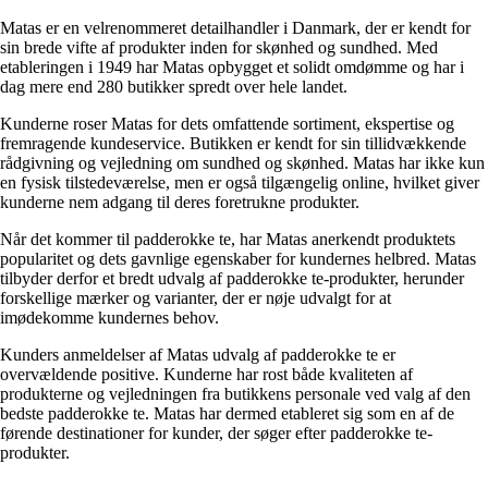
Matas er en velrenommeret detailhandler i Danmark, der er kendt for
sin brede vifte af produkter inden for skønhed og sundhed. Med
etableringen i 1949 har Matas opbygget et solidt omdømme og har i
dag mere end 280 butikker spredt over hele landet.
Kunderne roser Matas for dets omfattende sortiment, ekspertise og
fremragende kundeservice. Butikken er kendt for sin tillidvækkende
rådgivning og vejledning om sundhed og skønhed. Matas har ikke kun
en fysisk tilstedeværelse, men er også tilgængelig online, hvilket giver
kunderne nem adgang til deres foretrukne produkter.
Når det kommer til padderokke te, har Matas anerkendt produktets
popularitet og dets gavnlige egenskaber for kundernes helbred. Matas
tilbyder derfor et bredt udvalg af padderokke te-produkter, herunder
forskellige mærker og varianter, der er nøje udvalgt for at
imødekomme kundernes behov.
Kunders anmeldelser af Matas udvalg af padderokke te er
overvældende positive. Kunderne har rost både kvaliteten af
produkterne og vejledningen fra butikkens personale ved valg af den
bedste padderokke te. Matas har dermed etableret sig som en af de
førende destinationer for kunder, der søger efter padderokke te-
produkter.