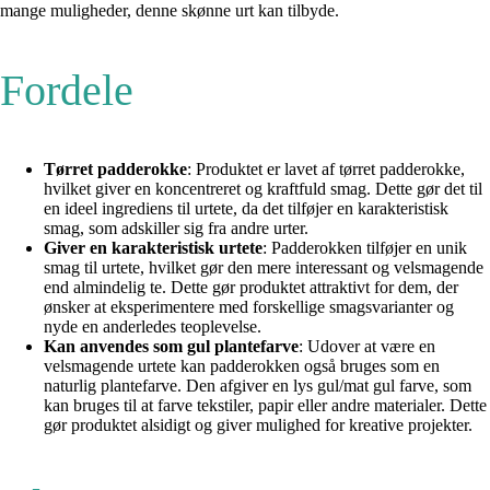
mange muligheder, denne skønne urt kan tilbyde.
Fordele
Tørret padderokke
: Produktet er lavet af tørret padderokke,
hvilket giver en koncentreret og kraftfuld smag. Dette gør det til
en ideel ingrediens til urtete, da det tilføjer en karakteristisk
smag, som adskiller sig fra andre urter.
Giver en karakteristisk urtete
: Padderokken tilføjer en unik
smag til urtete, hvilket gør den mere interessant og velsmagende
end almindelig te. Dette gør produktet attraktivt for dem, der
ønsker at eksperimentere med forskellige smagsvarianter og
nyde en anderledes teoplevelse.
Kan anvendes som gul plantefarve
: Udover at være en
velsmagende urtete kan padderokken også bruges som en
naturlig plantefarve. Den afgiver en lys gul/mat gul farve, som
kan bruges til at farve tekstiler, papir eller andre materialer. Dette
gør produktet alsidigt og giver mulighed for kreative projekter.