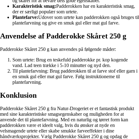
og skåret for at bevare dets gode egenskaber.
Karakteristisk smag:
Padderokken har en karakteristisk smag,
der er særligt populær som urtete.
Plantefarve:
Udover som urtete kan padderokken også bruges til
plantefarvning og give en smuk gul eller mat gul farve.
Anvendelse af Padderokke Skåret 250 g
Padderokke Skåret 250 g kan anvendes på følgende måder:
Som urtete: Brug en teskefuld padderokke pr. kop kogende
vand. Lad teen trække i 5-10 minutter og nyd den.
Til plantefarvning: Brug padderokken til at farve stof eller garn i
en smuk gul eller mat gul farve. Følg instruktionerne til
plantefarvning.
Konklusion
Padderokke Skåret 250 g fra Natur-Drogeriet er et fantastisk produkt
med sine karakteristiske smagsegenskaber og muligheden for at
anvende det til plantefarvning. Med en naturlig og tørret form kan
padderokken være et ideelt valg, hvis du ønsker at nyde en
velsmagende urtete eller skabe smukke farveeffekter i dine
håndværksprojekter. Vælg Padderokke Skåret 250 g og opdag de