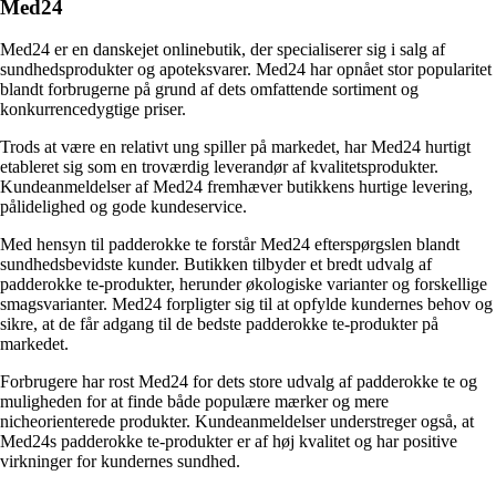
Med24
Med24 er en danskejet onlinebutik, der specialiserer sig i salg af
sundhedsprodukter og apoteksvarer. Med24 har opnået stor popularitet
blandt forbrugerne på grund af dets omfattende sortiment og
konkurrencedygtige priser.
Trods at være en relativt ung spiller på markedet, har Med24 hurtigt
etableret sig som en troværdig leverandør af kvalitetsprodukter.
Kundeanmeldelser af Med24 fremhæver butikkens hurtige levering,
pålidelighed og gode kundeservice.
Med hensyn til padderokke te forstår Med24 efterspørgslen blandt
sundhedsbevidste kunder. Butikken tilbyder et bredt udvalg af
padderokke te-produkter, herunder økologiske varianter og forskellige
smagsvarianter. Med24 forpligter sig til at opfylde kundernes behov og
sikre, at de får adgang til de bedste padderokke te-produkter på
markedet.
Forbrugere har rost Med24 for dets store udvalg af padderokke te og
muligheden for at finde både populære mærker og mere
nicheorienterede produkter. Kundeanmeldelser understreger også, at
Med24s padderokke te-produkter er af høj kvalitet og har positive
virkninger for kundernes sundhed.