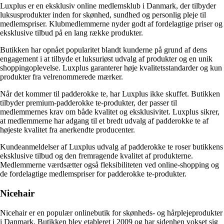
Luxplus er en eksklusiv online medlemsklub i Danmark, der tilbyder
luksusprodukter inden for skønhed, sundhed og personlig pleje til
medlemspriser. Klubmedlemmerne nyder godt af fordelagtige priser og
eksklusive tilbud på en lang række produkter.
Butikken har opnået popularitet blandt kunderne på grund af dens
engagement i at tilbyde et luksuriøst udvalg af produkter og en unik
shoppingoplevelse. Luxplus garanterer høje kvalitetsstandarder og kun
produkter fra velrenommerede mærker.
Når det kommer til padderokke te, har Luxplus ikke skuffet. Butikken
tilbyder premium-padderokke te-produkter, der passer til
medlemmernes krav om både kvalitet og eksklusivitet. Luxplus sikrer,
at medlemmerne har adgang til et bredt udvalg af padderokke te af
højeste kvalitet fra anerkendte producenter.
Kundeanmeldelser af Luxplus udvalg af padderokke te roser butikkens
eksklusive tilbud og den fremragende kvalitet af produkterne.
Medlemmerne værdsætter også fleksibiliteten ved online-shopping og
de fordelagtige medlemspriser for padderokke te-produkter.
Nicehair
Nicehair er en populær onlinebutik for skønheds- og hårplejeprodukter
i Danmark. Butikken blev etableret i 2009 og har sidenhen vokset sig