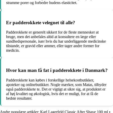
stramme porer og forbedre hudens elasticitet.
Er padderokkete velegnet til alle?
Padderokkete er generelt sikkert for de fleste mennesker at
bruge, men det anbefales altid at konsultere en læge eller
sundhedspersonale, især hvis du har underliggende medicinske
tilstande, er gravid eller ammer, eller tager andre former for
medicin.
Hvor kan man få fat i padderokkete i Danmark?
Padderokkete kan købes i forskellige helsekostbutikker,
apoteker og onlinebutikker. Nogle mærker, som Matas, tilbyder
også padderokkete te. Det er vigtigt at sikre sig, at produktet er
af høj kvalitet og økologisk, hvis det er muligt, for at få de
bedste resultater.
Andre populære artikler:
Karl Lagerfeld Classic After Shave 100 ml
•