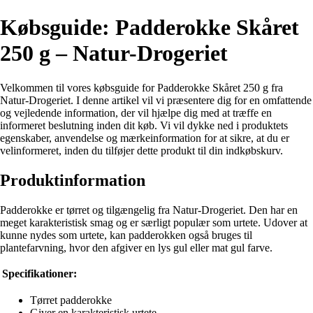
Købsguide: Padderokke Skåret
250 g – Natur-Drogeriet
Velkommen til vores købsguide for Padderokke Skåret 250 g fra
Natur-Drogeriet. I denne artikel vil vi præsentere dig for en omfattende
og vejledende information, der vil hjælpe dig med at træffe en
informeret beslutning inden dit køb. Vi vil dykke ned i produktets
egenskaber, anvendelse og mærkeinformation for at sikre, at du er
velinformeret, inden du tilføjer dette produkt til din indkøbskurv.
Produktinformation
Padderokke er tørret og tilgængelig fra Natur-Drogeriet. Den har en
meget karakteristisk smag og er særligt populær som urtete. Udover at
kunne nydes som urtete, kan padderokken også bruges til
plantefarvning, hvor den afgiver en lys gul eller mat gul farve.
Specifikationer:
Tørret padderokke
Giver en karakteristisk urtete