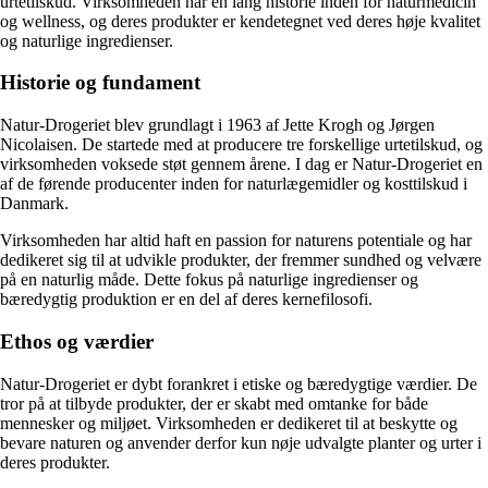
urtetilskud. Virksomheden har en lang historie inden for naturmedicin
og wellness, og deres produkter er kendetegnet ved deres høje kvalitet
og naturlige ingredienser.
Historie og fundament
Natur-Drogeriet blev grundlagt i 1963 af Jette Krogh og Jørgen
Nicolaisen. De startede med at producere tre forskellige urtetilskud, og
virksomheden voksede støt gennem årene. I dag er Natur-Drogeriet en
af de førende producenter inden for naturlægemidler og kosttilskud i
Danmark.
Virksomheden har altid haft en passion for naturens potentiale og har
dedikeret sig til at udvikle produkter, der fremmer sundhed og velvære
på en naturlig måde. Dette fokus på naturlige ingredienser og
bæredygtig produktion er en del af deres kernefilosofi.
Ethos og værdier
Natur-Drogeriet er dybt forankret i etiske og bæredygtige værdier. De
tror på at tilbyde produkter, der er skabt med omtanke for både
mennesker og miljøet. Virksomheden er dedikeret til at beskytte og
bevare naturen og anvender derfor kun nøje udvalgte planter og urter i
deres produkter.