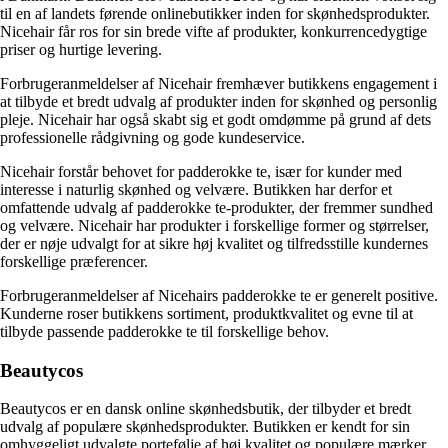
til en af landets førende onlinebutikker inden for skønhedsprodukter.
Nicehair får ros for sin brede vifte af produkter, konkurrencedygtige
priser og hurtige levering.
Forbrugeranmeldelser af Nicehair fremhæver butikkens engagement i
at tilbyde et bredt udvalg af produkter inden for skønhed og personlig
pleje. Nicehair har også skabt sig et godt omdømme på grund af dets
professionelle rådgivning og gode kundeservice.
Nicehair forstår behovet for padderokke te, især for kunder med
interesse i naturlig skønhed og velvære. Butikken har derfor et
omfattende udvalg af padderokke te-produkter, der fremmer sundhed
og velvære. Nicehair har produkter i forskellige former og størrelser,
der er nøje udvalgt for at sikre høj kvalitet og tilfredsstille kundernes
forskellige præferencer.
Forbrugeranmeldelser af Nicehairs padderokke te er generelt positive.
Kunderne roser butikkens sortiment, produktkvalitet og evne til at
tilbyde passende padderokke te til forskellige behov.
Beautycos
Beautycos er en dansk online skønhedsbutik, der tilbyder et bredt
udvalg af populære skønhedsprodukter. Butikken er kendt for sin
omhyggeligt udvalgte portefølje af høj kvalitet og populære mærker