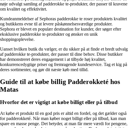
nøje udvalgt samling af padderokke te-produkter, der passer til kravene
om kvalitet og effektivitet.
Kundeanmeldelser af Sephoras padderokke te roser produktets kvalitet
og butikkens evne til at levere påskønnelsesværdige produkter.
Sephora er blevet en populær destination for kunder, der søger efter
eksklusive padderokke te-produkter og ønsker en unik
shoppingoplevelse.
Uanset hvilken butik du vælger, er du sikker på at finde et bredt udvalg
af padderokke te-produkter, der passer til dine behov. Disse butikker
har demonstreret deres engagement i at tilbyde høj kvalitet,
konkurrencedygtige priser og fremragende kundeservice. Tag et kig på
deres sortimenter, og gør dit næste køb med tillid.
Guide til at købe billig Padderokketé hos
Matas
Hvorfor det er vigtigt at købe billigt eller på tilbud
At købe et produkt til en god pris er altid en fordel, og det gælder også
for padderokketé. Når man køber noget billigt eller på tilbud, kan man
spare en masse penge. Det betyder, at man får mere værdi for pengene,