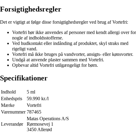
Forsigtighedsregler
Det er vigtigt at følge disse forsigtighedsregler ved brug af Vortefri:
Vortefri bør ikke anvendes af personer med kendt allergi over for
nogle af indholdsstofferne.
Ved hudkontakt eller indånding af produktet, skyl straks med
rigeligt vand.
Vortefri må ikke bruges på vandvorter, ansigts- eller kønsvorter.
Undgå at anvende plaster sammen med Vortefri.
Opbevar altid Vortefri utilgængeligt for børn.
Specifikationer
Indhold
5 ml
Enhedspris
59.990 kr./l
Mærke
Vortefri
Varenummer
787465
Matas Operations A/S
Leverandør
Rørmosevej 1
3450 Allerød