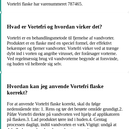
Vortefri flaske har varenummeret 787465.
Hvad er Vortefri og hvordan virker det?
Vortefri er en behandlingsmetode til fjernelse af vandvorter.
Produktet er en flaske med en speciel formel, der effektivt
bekæmper og fjerner vandvorter. Vortefri virker ved at trænge
dybt ind i vorten og angribe virusset, der forårsager vorterne.
Ved regelmæssig brug vil vandvorterne begynde at forsvinde,
og huden vil helbrede sig selv.
Hvordan kan jeg anvende Vortefri flaske
korrekt?
For at anvende Vortefri flaske korrekt, skal du følge
nedenstående trin: 1. Rens og tør det berørte område grundigt.2.
Påfør Vortefri direkte på vandvorten ved hjælp af applikatoren
på flasken.3. Lad produktet tørre ind i huden.4. Gentag
processen dagligt, indtil vandvorten er væk.Vigtigt: undgå at