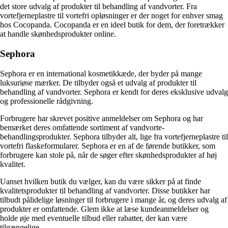
det store udvalg af produkter til behandling af vandvorter. Fra
vortefjerneplastre til vortefri opløsninger er der noget for enhver smag
hos Cocopanda. Cocopanda er en ideel butik for dem, der foretrækker
at handle skønhedsprodukter online.
Sephora
Sephora er en international kosmetikkæde, der byder på mange
luksuriøse mærker. De tilbyder også et udvalg af produkter til
behandling af vandvorter. Sephora er kendt for deres eksklusive udvalg
og professionelle rådgivning.
Forbrugere har skrevet positive anmeldelser om Sephora og har
bemærket deres omfattende sortiment af vandvorte-
behandlingsprodukter. Sephora tilbyder alt, lige fra vortefjerneplastre til
vortefri flaskeformularer. Sephora er en af de førende butikker, som
forbrugere kan stole på, når de søger efter skønhedsprodukter af høj
kvalitet.
Uanset hvilken butik du vælger, kan du være sikker på at finde
kvalitetsprodukter til behandling af vandvorter. Disse butikker har
tilbudt pålidelige løsninger til forbrugere i mange år, og deres udvalg af
produkter er omfattende. Glem ikke at læse kundeanmeldelser og
holde øje med eventuelle tilbud eller rabatter, der kan være
tilgængelige.