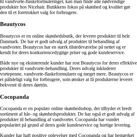
til vandvorte-flaskeformuleringer, kan man finde alle nødvendige
produkter hos Nicehair. Butikkens fokus på skønhed og kvalitet gør
den til et foretrukket valg for forbrugere.
Beautycos
Beautycos er en online skønhedsbutik, der leverer produkter til hele
Danmark. De har et godt udvalg af produkter til behandling af
vandvorter. Beautycos har en stærk tilstedeværelse på nettet og er
kendt for deres konkurrencedygtige priser og gode kundeservice.
Både nye og eksisterende kunder har rost Beautycos for deres effektive
produkter til vandvorte-behandling. Deres udvalg inkluderer
vortepenne, vandvorte-flaskeformularer og meget mere. Beautycos er
et pålideligt valg for forbrugere, som ønsker at få produkterne leveret
bekvemt til deres dørtrin.
Cocopanda
Cocopanda er en populær online skønhedsshop, der tilbyder et bredt
sortiment af hår- og skønhedsprodukter. De har også et godt udvalg af
produkter til behandling af vandvorter. Cocopanda har vundet
popularitet på grund af deres gode kundeservice og hurtige levering.
Kunder har haft positive oplevelser med Cocopanda og har bemærket