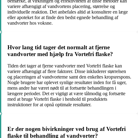
bemærke, at virkningen og effektiviteten af disse metoder kan
variere afhængigt af vandvortens placering, størrelse og
individuelle reaktion. Det anbefales altid at konsultere en læge
eller apoteket for at finde den bedst egnede behandling af
vandvorter hos voksne.
Hvor lang tid tager det normalt at fjerne
vandvorter med hjælp fra Vortefri flaske?
Tiden det tager at fjerne vandvorter med Vortefri flaske kan
variere afhængigt af flere faktorer. Disse inkluderer størrelsen
og placeringen af vandvorterne samt den enkeltes kropsrespons.
Nogle brugere har oplevet synlige resultater inden for få uger,
mens andre har været nødt til at fortsætte behandlingen i
længere perioder. Det er vigtigt at være tålmodig og fortsætte
med at bruge Vortefri flaske i henhold til produktets
instruktioner for at opnå optimale resultater.
Er der nogen bivirkninger ved brug af Vortefri
flaske til behandling af vandvorter?