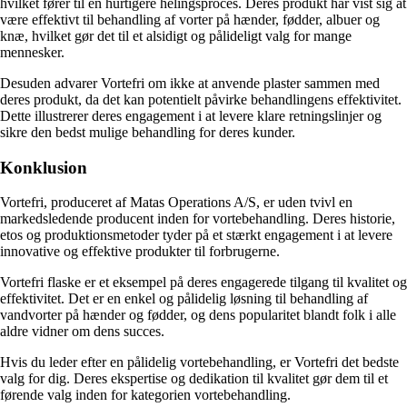
hvilket fører til en hurtigere helingsproces. Deres produkt har vist sig at
være effektivt til behandling af vorter på hænder, fødder, albuer og
knæ, hvilket gør det til et alsidigt og pålideligt valg for mange
mennesker.
Desuden advarer Vortefri om ikke at anvende plaster sammen med
deres produkt, da det kan potentielt påvirke behandlingens effektivitet.
Dette illustrerer deres engagement i at levere klare retningslinjer og
sikre den bedst mulige behandling for deres kunder.
Konklusion
Vortefri, produceret af Matas Operations A/S, er uden tvivl en
markedsledende producent inden for vortebehandling. Deres historie,
etos og produktionsmetoder tyder på et stærkt engagement i at levere
innovative og effektive produkter til forbrugerne.
Vortefri flaske er et eksempel på deres engagerede tilgang til kvalitet og
effektivitet. Det er en enkel og pålidelig løsning til behandling af
vandvorter på hænder og fødder, og dens popularitet blandt folk i alle
aldre vidner om dens succes.
Hvis du leder efter en pålidelig vortebehandling, er Vortefri det bedste
valg for dig. Deres ekspertise og dedikation til kvalitet gør dem til et
førende valg inden for kategorien vortebehandling.