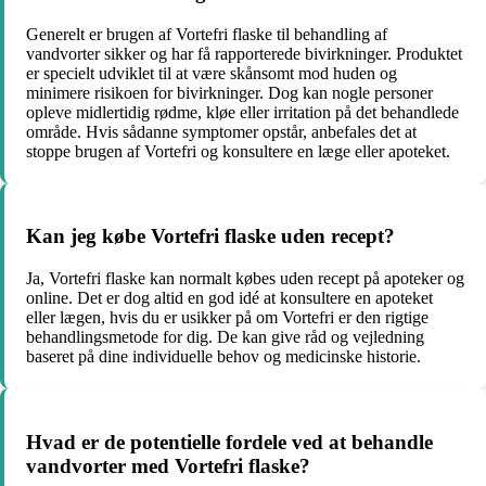
Generelt er brugen af Vortefri flaske til behandling af
vandvorter sikker og har få rapporterede bivirkninger. Produktet
er specielt udviklet til at være skånsomt mod huden og
minimere risikoen for bivirkninger. Dog kan nogle personer
opleve midlertidig rødme, kløe eller irritation på det behandlede
område. Hvis sådanne symptomer opstår, anbefales det at
stoppe brugen af Vortefri og konsultere en læge eller apoteket.
Kan jeg købe Vortefri flaske uden recept?
Ja, Vortefri flaske kan normalt købes uden recept på apoteker og
online. Det er dog altid en god idé at konsultere en apoteket
eller lægen, hvis du er usikker på om Vortefri er den rigtige
behandlingsmetode for dig. De kan give råd og vejledning
baseret på dine individuelle behov og medicinske historie.
Hvad er de potentielle fordele ved at behandle
vandvorter med Vortefri flaske?