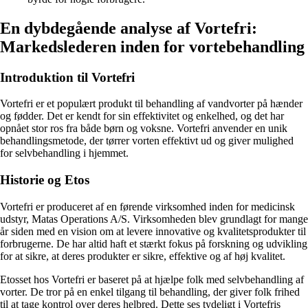
En dybdegående analyse af Vortefri:
Markedslederen inden for vortebehandling
Introduktion til Vortefri
Vortefri er et populært produkt til behandling af vandvorter på hænder
og fødder. Det er kendt for sin effektivitet og enkelhed, og det har
opnået stor ros fra både børn og voksne. Vortefri anvender en unik
behandlingsmetode, der tørrer vorten effektivt ud og giver mulighed
for selvbehandling i hjemmet.
Historie og Etos
Vortefri er produceret af en førende virksomhed inden for medicinsk
udstyr, Matas Operations A/S. Virksomheden blev grundlagt for mange
år siden med en vision om at levere innovative og kvalitetsprodukter til
forbrugerne. De har altid haft et stærkt fokus på forskning og udvikling
for at sikre, at deres produkter er sikre, effektive og af høj kvalitet.
Etosset hos Vortefri er baseret på at hjælpe folk med selvbehandling af
vorter. De tror på en enkel tilgang til behandling, der giver folk frihed
til at tage kontrol over deres helbred. Dette ses tydeligt i Vortefris