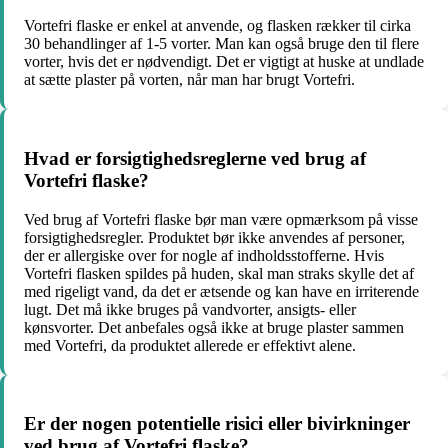
Vortefri flaske er enkel at anvende, og flasken rækker til cirka
30 behandlinger af 1-5 vorter. Man kan også bruge den til flere
vorter, hvis det er nødvendigt. Det er vigtigt at huske at undlade
at sætte plaster på vorten, når man har brugt Vortefri.
Hvad er forsigtighedsreglerne ved brug af
Vortefri flaske?
Ved brug af Vortefri flaske bør man være opmærksom på visse
forsigtighedsregler. Produktet bør ikke anvendes af personer,
der er allergiske over for nogle af indholdsstofferne. Hvis
Vortefri flasken spildes på huden, skal man straks skylle det af
med rigeligt vand, da det er ætsende og kan have en irriterende
lugt. Det må ikke bruges på vandvorter, ansigts- eller
kønsvorter. Det anbefales også ikke at bruge plaster sammen
med Vortefri, da produktet allerede er effektivt alene.
Er der nogen potentielle risici eller bivirkninger
ved brug af Vortefri flaske?