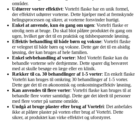
områder.
Udtørrer vorter effektivt
: Vortefri flaske har en unik formel,
der effektivt udtørrer vorterne. Dette hjælper med at fremskynde
helingsprocessen og sikrer, at vorterne forsvinder hurtigt.
Enkel at anvende, kun én gang om ugen
: Vortefri flaske er
utrolig nem at bruge. Du skal blot påføre produktet én gang om
ugen, hvilket gør det til en praktisk og tidsbesparende løsning.
Effektiv behandling til både børn og voksne
: Vortefri flaske
er velegnet til både børn og voksne. Dette gør det til en alsidig
løsning, der kan bruges af hele familien.
Enkel selvbehandling af vorter
: Med Vortefri flaske kan du
behandle vorterne selv derhjemme. Dette sparer dig besværet
med at skulle besøge en læge eller en klinik.
Rækker til ca. 30 behandlinger af 1-5 vorter
: En enkelt flaske
Vortefri kan bruges til omkring 30 behandlinger af 1-5 vorter.
Dette gør det til en økonomisk og omkostningseffektiv løsning.
Kan anvendes til flere vorter
: Vortefri flaske kan bruges til at
behandle flere vorter samtidigt. Dette gør det ideelt til personer
med flere vorter på samme område.
Undgå at bruge plaster efter brug af Vortefri
: Det anbefales
ikke at påføre plaster på vorten efter brug af Vortefri. Dette
sikrer, at produktet kan virke effektivt og uforstyrret.