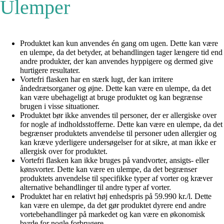
Ulemper
Produktet kan kun anvendes én gang om ugen. Dette kan være
en ulempe, da det betyder, at behandlingen tager længere tid end
andre produkter, der kan anvendes hyppigere og dermed give
hurtigere resultater.
Vortefri flasken har en stærk lugt, der kan irritere
åndedrætsorganer og øjne. Dette kan være en ulempe, da det
kan være ubehageligt at bruge produktet og kan begrænse
brugen i visse situationer.
Produktet bør ikke anvendes til personer, der er allergiske over
for nogle af indholdsstofferne. Dette kan være en ulempe, da det
begrænser produktets anvendelse til personer uden allergier og
kan kræve yderligere undersøgelser for at sikre, at man ikke er
allergisk over for produktet.
Vortefri flasken kan ikke bruges på vandvorter, ansigts- eller
kønsvorter. Dette kan være en ulempe, da det begrænser
produktets anvendelse til specifikke typer af vorter og kræver
alternative behandlinger til andre typer af vorter.
Produktet har en relativt høj enhedspris på 59.990 kr./l. Dette
kan være en ulempe, da det gør produktet dyrere end andre
vortebehandlinger på markedet og kan være en økonomisk
byrde for nogle forbrugere.