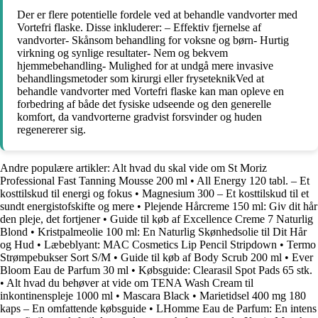
Der er flere potentielle fordele ved at behandle vandvorter med
Vortefri flaske. Disse inkluderer: – Effektiv fjernelse af
vandvorter- Skånsom behandling for voksne og børn- Hurtig
virkning og synlige resultater- Nem og bekvem
hjemmebehandling- Mulighed for at undgå mere invasive
behandlingsmetoder som kirurgi eller fryseteknikVed at
behandle vandvorter med Vortefri flaske kan man opleve en
forbedring af både det fysiske udseende og den generelle
komfort, da vandvorterne gradvist forsvinder og huden
regenererer sig.
Andre populære artikler:
Alt hvad du skal vide om St Moriz
Professional Fast Tanning Mousse 200 ml
•
All Energy 120 tabl. – Et
kosttilskud til energi og fokus
•
Magnesium 300 – Et kosttilskud til et
sundt energistofskifte og mere
•
Plejende Hårcreme 150 ml: Giv dit hår
den pleje, det fortjener
•
Guide til køb af Excellence Creme 7 Naturlig
Blond
•
Kristpalmeolie 100 ml: En Naturlig Skønhedsolie til Dit Hår
og Hud
•
Læbeblyant: MAC Cosmetics Lip Pencil Stripdown
•
Termo
Strømpebukser Sort S/M
•
Guide til køb af Body Scrub 200 ml
•
Ever
Bloom Eau de Parfum 30 ml
•
Købsguide: Clearasil Spot Pads 65 stk.
•
Alt hvad du behøver at vide om TENA Wash Cream til
inkontinenspleje 1000 ml
•
Mascara Black
•
Marietidsel 400 mg 180
kaps – En omfattende købsguide
•
LHomme Eau de Parfum: En intens