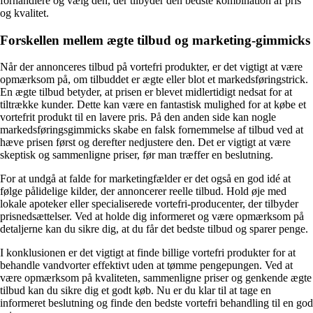
forhandlere og vælg den, der tilbyder den bedste kombination af pris
og kvalitet.
Forskellen mellem ægte tilbud og marketing-gimmicks
Når der annonceres tilbud på vortefri produkter, er det vigtigt at være
opmærksom på, om tilbuddet er ægte eller blot et markedsføringstrick.
En ægte tilbud betyder, at prisen er blevet midlertidigt nedsat for at
tiltrække kunder. Dette kan være en fantastisk mulighed for at købe et
vortefrit produkt til en lavere pris. På den anden side kan nogle
markedsføringsgimmicks skabe en falsk fornemmelse af tilbud ved at
hæve prisen først og derefter nedjustere den. Det er vigtigt at være
skeptisk og sammenligne priser, før man træffer en beslutning.
For at undgå at falde for marketingfælder er det også en god idé at
følge pålidelige kilder, der annoncerer reelle tilbud. Hold øje med
lokale apoteker eller specialiserede vortefri-producenter, der tilbyder
prisnedsættelser. Ved at holde dig informeret og være opmærksom på
detaljerne kan du sikre dig, at du får det bedste tilbud og sparer penge.
I konklusionen er det vigtigt at finde billige vortefri produkter for at
behandle vandvorter effektivt uden at tømme pengepungen. Ved at
være opmærksom på kvaliteten, sammenligne priser og genkende ægte
tilbud kan du sikre dig et godt køb. Nu er du klar til at tage en
informeret beslutning og finde den bedste vortefri behandling til en god