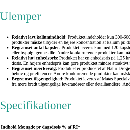
Ulemper
Relativt lavt kaliumindhold
: Produktet indeholder kun 300-600
produkter måske tilbyder en højere koncentration af kalium pr. d
Begrænset antal kapsler
: Produktet leveres kun med 120 kapsler
eller hyppigt genbestille. Andre konkurrerende produkter kan må
Relativt høj enhedspris
: Produktet har en enhedspris på 1,25 k
dosis. En højere enhedspris kan gøre produktet mindre attraktivt f
Begrænset mærkevalg
: Produktet er produceret af Natur Droger
behov og præferencer. Andre konkurrerende produkter kan måske t
Begrænset tilgængelighed
: Produktet leveres af Matas Special
fra mere bredt tilgængelige leverandører eller detailhandlere. An
Specifikationer
Indhold
Mængde pr dagsdosis
% af RI*