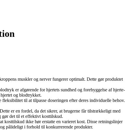
tion
at kroppens muskler og nerver fungerer optimalt. Dette gør produktet
 blodtryk er afgørende for hjertets sundhed og forebyggelse af hjerte-
hjertet og blodtrykket.
leksibilitet til at tilpasse doseringen efter deres individuelle behov.
tte er en fordel, da det sikrer, at brugerne får tilstrækkeligt med
r det til et effektivt kosttilskud.
 kosttilskud ikke bør erstatte en varieret kost. Disse retningslinjer
g pålideligt i forhold til konkurrerende produkter.