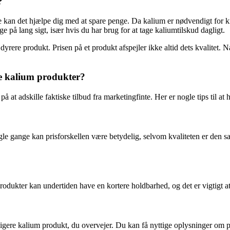
?
rste kan det hjælpe dig med at spare penge. Da kalium er nødvendigt for k
e på lang sigt, især hvis du har brug for at tage kaliumtilskud dagligt.
dyrere produkt. Prisen på et produkt afspejler ikke altid dets kvalitet.
e kalium produkter?
t adskille faktiske tilbud fra marketingfinte. Her er nogle tips til at h
e gange kan prisforskellen være betydelig, selvom kvaliteten er den sam
ukter kan undertiden have en kortere holdbarhed, og det er vigtigt at s
lligere kalium produkt, du overvejer. Du kan få nyttige oplysninger om pr