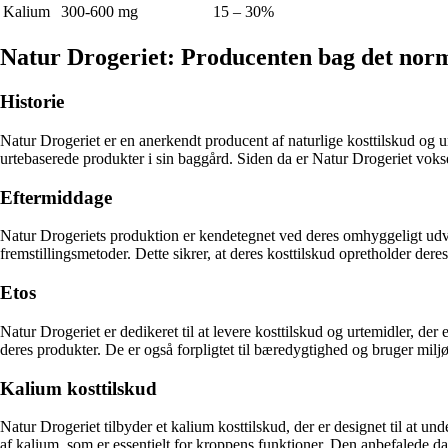
Kalium
300-600 mg
15 – 30%
Natur Drogeriet: Producenten bag det norm
Historie
Natur Drogeriet er en anerkendt producent af naturlige kosttilskud og 
urtebaserede produkter i sin baggård. Siden da er Natur Drogeriet vokset
Eftermiddage
Natur Drogeriets produktion er kendetegnet ved deres omhyggeligt udval
fremstillingsmetoder. Dette sikrer, at deres kosttilskud opretholder der
Etos
Natur Drogeriet er dedikeret til at levere kosttilskud og urtemidler, der
deres produkter. De er også forpligtet til bæredygtighed og bruger mil
Kalium kosttilskud
Natur Drogeriet tilbyder et kalium kosttilskud, der er designet til at
af kalium, som er essentielt for kroppens funktioner. Den anbefalede da