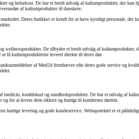
er og helsekost. De har et bredt udvalg af kaliumprodukter, der kan h
leverandør af kaliumprodukter til danskere.
 markedet. Deres butikker er kendt for at have kyndigt personale, der
ukter.
 og wellnessprodukter. De tilbyder et bredt udvalg af kaliumprodukter, 
at få kaliumprodukterne leveret direkte til deres dør.
Kundeanmeldelser af Med24 fremhæver ofte deres gode service og kvalite
rådet.
t af medicin, kosttilskud og sundhedsprodukter. De har et udvalg af kal
 og for at levere dem sikkert og hurtigt til kundernes dørtrin.
ns hurtige levering og gode kundeservice. Webapotektet er et pålideligt