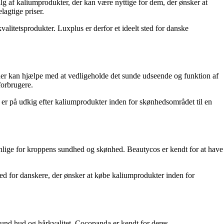
g af kaliumprodukter, der kan være nyttige for dem, der ønsker at
agtige priser.
litetsprodukter. Luxplus er derfor et ideelt sted for danske
 der kan hjælpe med at vedligeholde det sunde udseende og funktion af
forbrugere.
u er på udkig efter kaliumprodukter inden for skønhedsområdet til en
vnlige for kroppens sundhed og skønhed. Beautycos er kendt for at have
ted for danskere, der ønsker at købe kaliumprodukter inden for
sund hud og hårkvalitet. Cocopanda er kendt for deres