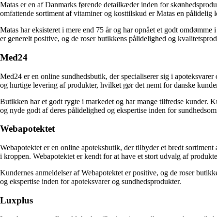
Matas er en af Danmarks førende detailkæder inden for skønhedsprodukt
omfattende sortiment af vitaminer og kosttilskud er Matas en pålidelig 
Matas har eksisteret i mere end 75 år og har opnået et godt omdømme i
er generelt positive, og de roser butikkens pålidelighed og kvalitetsprod
Med24
Med24 er en online sundhedsbutik, der specialiserer sig i apoteksvarer
og hurtige levering af produkter, hvilket gør det nemt for danske kunder 
Butikken har et godt rygte i markedet og har mange tilfredse kunder. 
og nyde godt af deres pålidelighed og ekspertise inden for sundhedsom
Webapotektet
Webapotektet er en online apoteksbutik, der tilbyder et bredt sortimen
i kroppen. Webapotektet er kendt for at have et stort udvalg af produkter
Kundernes anmeldelser af Webapotektet er positive, og de roser butikke
og ekspertise inden for apoteksvarer og sundhedsprodukter.
Luxplus