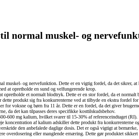
 til normal muskel- og nervefunk
mal muskel- og nervefunktion. Dette er en vigtig fordel, da det sikrer, 
 med at opretholde en sund og velfungerende krop.
 at opretholde et normalt blodtryk. Dette er en stor fordel, da et normalt
dette produkt sig fra konkurrenterne ved at tilbyde en ekstra fordel for 
r for voksne og børn fra 11 år. Dette er en fordel, da det giver brugerne f
ne, da det kan tilpasses deres specifikke kosttilskudsbehov.
00-600 mg kalium, hvilket svarer til 15-30% af referenceindtaget (RI). De
oncentration af kalium adskiller dette produkt fra konkurrenterne og gø
verskride den anbefalede daglige dosis. Det er også vigtigt at bemærke, at
kere overdosering eller manglende ernæring. Dette gør produktet sikkert o