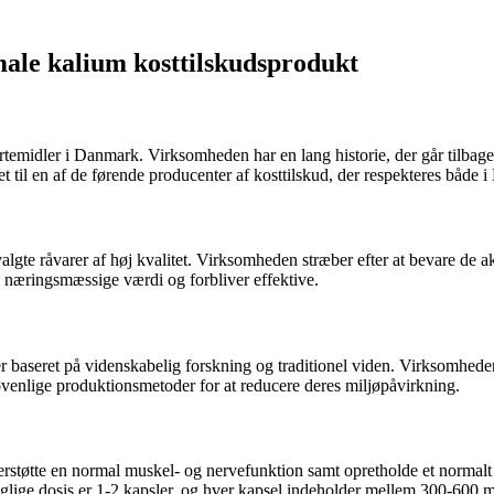
ale kalium kosttilskudsprodukt
urtemidler i Danmark. Virksomheden har en lang historie, der går tilbag
 til en af ​​de førende producenter af kosttilskud, der respekteres både 
gte råvarer af høj kvalitet. Virksomheden stræber efter at bevare de a
es næringsmæssige værdi og forbliver effektive.
 er baseret på videnskabelig forskning og traditionel viden. Virksomheden
jøvenlige produktionsmetoder for at reducere deres miljøpåvirkning.
 understøtte en normal muskel- og nervefunktion samt opretholde et nor
glige dosis er 1-2 kapsler, og hver kapsel indeholder mellem 300-600 mg