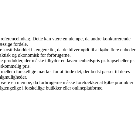
de referenceindtag. Dette kan være en ulempe, da andre konkurrerende
æssige fordele.
kosttilskuddet i længere tid, da de bliver nødt til at købe flere enheder
raktisk og økonomisk for forbrugerne.
produkter, der måske tilbyder en lavere enhedspris pr. kapsel eller pr.
verkommelig pris.
ellem forskellige mærker for at finde det, der bedst passer til deres
algmuligheder.
an være en ulempe, da forbrugerne måske foretrækker at købe produkter
gængelige i forskellige butikker eller onlineplatforme.