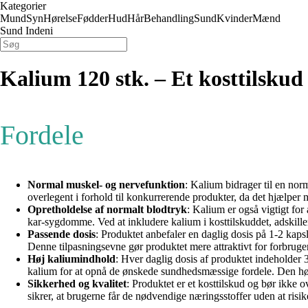
Kategorier
Mund
Syn
Hørelse
Fødder
Hud
Hår
Behandling
Sund
Kvinder
Mænd
Sund Indeni
Kalium 120 stk. – Et kosttilskud
Fordele
Normal muskel- og nervefunktion
: Kalium bidrager til en nor
overlegent i forhold til konkurrerende produkter, da det hjælper
Opretholdelse af normalt blodtryk
: Kalium er også vigtigt for
kar-sygdomme. Ved at inkludere kalium i kosttilskuddet, adskiller 
Passende dosis
: Produktet anbefaler en daglig dosis på 1-2 kapsle
Denne tilpasningsevne gør produktet mere attraktivt for forbruger
Høj kaliumindhold
: Hver daglig dosis af produktet indeholder 3
kalium for at opnå de ønskede sundhedsmæssige fordele. Den høje k
Sikkerhed og kvalitet
: Produktet er et kosttilskud og bør ikke o
sikrer, at brugerne får de nødvendige næringsstoffer uden at risi