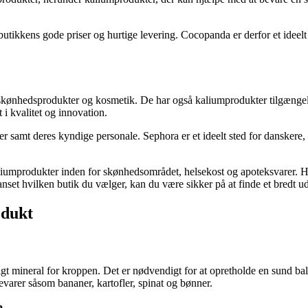
utikkens gode priser og hurtige levering. Cocopanda er derfor et ideelt
af skønhedsprodukter og kosmetik. De har også kaliumprodukter tilgæng
i kvalitet og innovation.
 samt deres kyndige personale. Sephora er et ideelt sted for danskere, 
kaliumprodukter inden for skønhedsområdet, helsekost og apoteksvarer. H
nset hvilken butik du vælger, kan du være sikker på at finde et bredt ud
odukt
gt mineral for kroppen. Det er nødvendigt for at opretholde en sund bala
varer såsom bananer, kartofler, spinat og bønner.