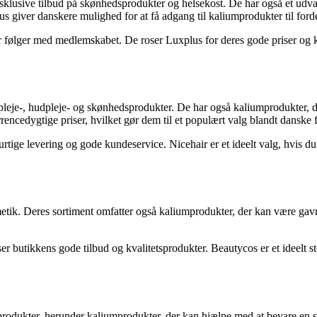
klusive tilbud på skønhedsprodukter og helsekost. De har også et udval
iver danskere mulighed for at få adgang til kaliumprodukter til fordel
 følger med medlemskabet. De roser Luxplus for deres gode priser og kva
årpleje-, hudpleje- og skønhedsprodukter. De har også kaliumprodukter,
encedygtige priser, hvilket gør dem til et populært valg blandt danske 
rtige levering og gode kundeservice. Nicehair er et ideelt valg, hvis d
metik. Deres sortiment omfatter også kaliumprodukter, der kan være ga
r butikkens gode tilbud og kvalitetsprodukter. Beautycos er et ideelt s
sprodukter, herunder kaliumprodukter, der kan hjælpe med at bevare en 