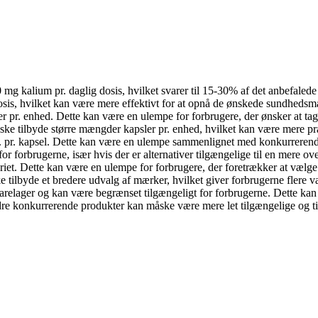
 mg kalium pr. daglig dosis, hvilket svarer til 15-30% af det anbefale
osis, hvilket kan være mere effektivt for at opnå de ønskede sundhedsm
 pr. enhed. Dette kan være en ulempe for forbrugere, der ønsker at tage 
ske tilbyde større mængder kapsler pr. enhed, hvilket kan være mere p
r. pr. kapsel. Dette kan være en ulempe sammenlignet med konkurrerende 
or forbrugerne, især hvis der er alternativer tilgængelige til en mere o
iet. Dette kan være en ulempe for forbrugere, der foretrækker at vælge m
ilbyde et bredere udvalg af mærker, hvilket giver forbrugerne flere v
varelager og kan være begrænset tilgængeligt for forbrugerne. Dette k
dre konkurrerende produkter kan måske være mere let tilgængelige og til