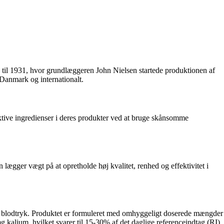
e til 1931, hvor grundlæggeren John Nielsen startede produktionen af
i Danmark og internationalt.
ktive ingredienser i deres produkter ved at bruge skånsomme
 lægger vægt på at opretholde høj kvalitet, renhed og effektivitet i
malt blodtryk. Produktet er formuleret med omhyggeligt doserede mængder
 kalium, hvilket svarer til 15-30% af det daglige referenceindtag (RI).