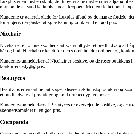
Luxplus er en medlemsklub, der tilbyder sine medlemmer adgang til eks
opretholde en sund kaliumbalance i kroppen. Medlemskabet hos Luxplus g
Kunderne er generelt glade for Luxplus tilbud og de mange fordele, der
forbrugere, der ønsker at købe kaliumprodukter til en god pris.
Nicehair
Nicehair er en online skønhedsbutik, der tilbyder et bredt udvalg af h
hår og hud. Nicehair er kendt for deres omfattende sortiment og konkurr
Kundernes anmeldelser af Nicehair er positive, og de roser butikkens hu
konkurrencedygtig pris.
Beautycos
Beautycos er en online butik specialiseret i skønhedsprodukter og kos
et bredt udvalg af produkter og konkurrencedygtige priser.
Kundernes anmeldelser af Beautycos er overvejende positive, og de rose
skønhedsområdet til en god pris.
Cocopanda
Cocopanda er en online butik, der tilbyder et bredt udvalg af skønhed