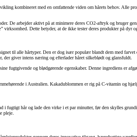
ikling kombineret med en omfattende viden om hårets behov. Alle produ
der. De arbejder aktivt på at minimere deres CO2-aftryk og bruger gen
e” virksomhed. Dette betyder, at de ikke tester deres produkter på dyr og
l alle hårtyper. Den er dog især populær blandt dem med farvet elle
der giver intens næring og efterlader håret silkeblødt og glansfuldt.
 sine fugtgivende og blødgørende egenskaber. Denne ingrediens er afgør
mehørende i Australien. Kakadublommen er rig på C-vitamin og hjælper
ind i fugtigt hår og lade den virke i et par minutter, før den skylles 
 pleje.
 hårplejeprodukter gennem deres innovative tilgang, bæredygtige vær