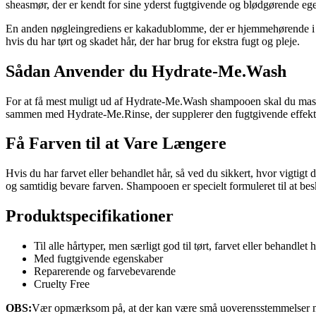
sheasmør, der er kendt for sine yderst fugtgivende og blødgørende ege
En anden nøgleingrediens er kakadublomme, der er hjemmehørende i Aus
hvis du har tørt og skadet hår, der har brug for ekstra fugt og pleje.
Sådan Anvender du Hydrate-Me.Wash
For at få mest muligt ud af Hydrate-Me.Wash shampooen skal du massere
sammen med Hydrate-Me.Rinse, der supplerer den fugtgivende effekt
Få Farven til at Vare Længere
Hvis du har farvet eller behandlet hår, så ved du sikkert, hvor vigti
og samtidig bevare farven. Shampooen er specielt formuleret til at be
Produktspecifikationer
Til alle hårtyper, men særligt god til tørt, farvet eller behandlet 
Med fugtgivende egenskaber
Reparerende og farvebevarende
Cruelty Free
OBS:
Vær opmærksom på, at der kan være små uoverensstemmelser mell