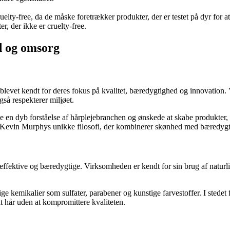
lty-free, da de måske foretrækker produkter, der er testet på dyr for at 
 der ikke er cruelty-free.
d og omsorg
blevet kendt for deres fokus på kvalitet, bæredygtighed og innovation
så respekterer miljøet.
de en dyb forståelse af hårplejebranchen og ønskede at skabe produkter,
or Kevin Murphys unikke filosofi, der kombinerer skønhed med bæredyg
effektive og bæredygtige. Virksomheden er kendt for sin brug af naturli
kemikalier som sulfater, parabener og kunstige farvestoffer. I stedet fo
it hår uden at kompromittere kvaliteten.