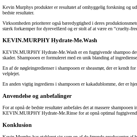
Kevin Murphys produkter er resultatet af omhyggelig forskning og udv
bedste resultater.
Virksomheden prioriterer også bæredygtighed i deres produktionsmeto
stærk forkæmper for dyrevelfærd og er stolt af at være en “cruelty-fre
KEVIN.MURPHY Hydrate-Me.Wash
KEVIN.MURPHY Hydrate-Me.Wash er en fugtgivende shampoo designet ti
skader. Shampooen er formuleret med en unik blanding af ingredienser, 
En af de nøgleingredienser i shampooen er sheasmør, der er kendt for
velplejet.
En anden vigtig ingrediens i shampooen er kakadublomme, der er hjem
Anvendelse og anbefalinger
For at opnå de bedste resultater anbefales det at massere shampooen 
KEVIN.MURPHY Hydrate-Me.Rinse for at opnå optimal fugtgivende
Konklusion
Kevin Murphy har etableret sig som en af de førende producenter af