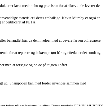
kter er lavet med omhu og præcision for at sikre, at de leverer de
anvendelige materialer i deres emballage. Kevin Murphy er også en
 er certificeret af PETA.
r behandlet hår, da den hjælper med at bevare farven og reparere
ende for at reparere og bekæmpe tørt hår og efterlader det sundt og
 med at forsegle og holde på fugten i håret.
grundigt ud. Shampooen kan med fordel anvendes sammen med
dier og fokus på professionel kvalitet. Deres produkt KEVIN.MURPHY