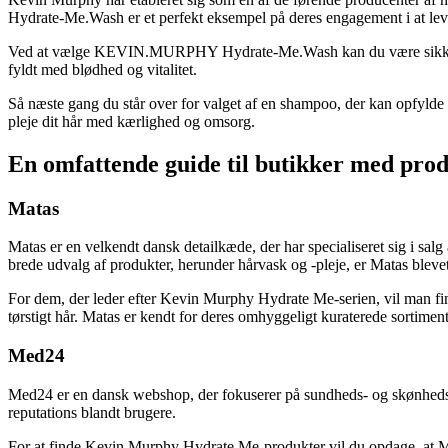
Hydrate-Me.Wash er et perfekt eksempel på deres engagement i at lever
Ved at vælge KEVIN.MURPHY Hydrate-Me.Wash kan du være sikker på at 
fyldt med blødhed og vitalitet.
Så næste gang du står over for valget af en shampoo, der kan opfyl
pleje dit hår med kærlighed og omsorg.
En omfattende guide til butikker med produ
Matas
Matas er en velkendt dansk detailkæde, der har specialiseret sig i sa
brede udvalg af produkter, herunder hårvask og -pleje, er Matas blevet
For dem, der leder efter Kevin Murphy Hydrate Me-serien, vil man find
tørstigt hår. Matas er kendt for deres omhyggeligt kuraterede sortiment,
Med24
Med24 er en dansk webshop, der fokuserer på sundheds- og skønhedspro
reputations blandt brugere.
For at finde Kevin Murphy Hydrate Me-produkter vil du opdage, at Med2