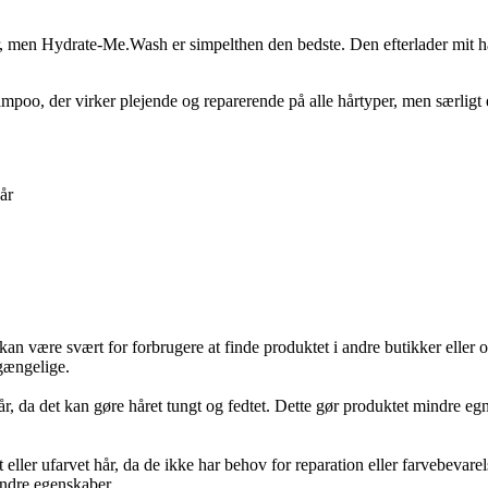
år, men Hydrate-Me.Wash er simpelthen den bedste. Den efterlader mit h
r virker plejende og reparerende på alle hårtyper, men særligt effek
hår
 være svært for forbrugere at finde produktet i andre butikker eller o
lgængelige.
, da det kan gøre håret tungt og fedtet. Dette gør produktet mindre e
ller ufarvet hår, da de ikke har behov for reparation eller farvebevare
ndre egenskaber.