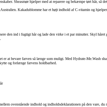
nskaber. Sheasmør hjælper med at reparere og bekæmpe tørt hår, så det 
tralien. Kakadublomme har et højt indhold af C-vitamin og hjælper med 
 den ind i fugtigt hår og lade den virke i et par minutter. Skyl håret 
.
gt det er at bevare farven så længe som muligt. Med Hydrate-Me.Wash sha
skytte og forlænge farvens holdbarhed.
hår
em ovenstående indhold og indholdsdeklarationen på den vare, du modt