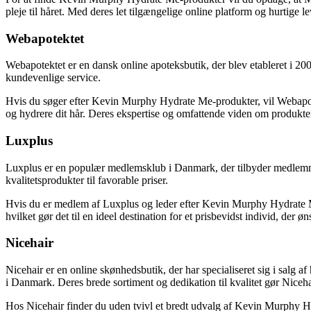
pleje til håret. Med deres let tilgængelige online platform og hurtige l
Webapotektet
Webapotektet er en dansk online apoteksbutik, der blev etableret i 200
kundevenlige service.
Hvis du søger efter Kevin Murphy Hydrate Me-produkter, vil Webapotek
og hydrere dit hår. Deres ekspertise og omfattende viden om produkterne
Luxplus
Luxplus er en populær medlemsklub i Danmark, der tilbyder medlemmer
kvalitetsprodukter til favorable priser.
Hvis du er medlem af Luxplus og leder efter Kevin Murphy Hydrate Me-
hvilket gør det til en ideel destination for et prisbevidst individ, der 
Nicehair
Nicehair er en online skønhedsbutik, der har specialiseret sig i salg 
i Danmark. Deres brede sortiment og dedikation til kvalitet gør Niceha
Hos Nicehair finder du uden tvivl et bredt udvalg af Kevin Murphy Hydr