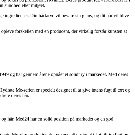
n sundhed eller miljøet.
redienser. Din hårfarve vil bevare sin glans, og dit hår vil blive
eve forskellen med en producent, der virkelig forstår kunsten at
 1949 og har gennem årene opnået et solidt ry i markedet. Med deres
te Me-serien er specielt designet til at give intens fugt til tørt og
ydrere deres hår.
d og hår. Med24 har en solid position på markedet og en god
in Murphy produkter, der er specielt designet til at tilføre fugt og