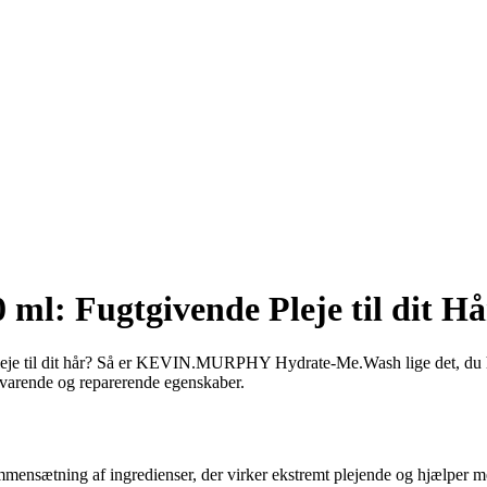
l: Fugtgivende Pleje til dit Hå
pleje til dit hår? Så er KEVIN.MURPHY Hydrate-Me.Wash lige det, du h
ebevarende og reparerende egenskaber.
ing af ingredienser, der virker ekstremt plejende og hjælper med at