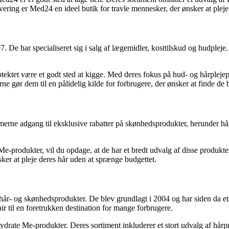
evering er Med24 en ideel butik for travle mennesker, der ønsker at pleje 
7. De har specialiseret sig i salg af lægemidler, kosttilskud og hudplej
tet være et godt sted at kigge. Med deres fokus på hud- og hårplejepr
 gør dem til en pålidelig kilde for forbrugere, der ønsker at finde de be
ne adgang til eksklusive rabatter på skønhedsprodukter, herunder hårpl
produkter, vil du opdage, at de har et bredt udvalg af disse produkter
ønsker at pleje deres hår uden at sprænge budgettet.
af hår- og skønhedsprodukter. De blev grundlagt i 2004 og har siden da e
ir til en foretrukken destination for mange forbrugere.
ate Me-produkter. Deres sortiment inkluderer et stort udvalg af hårprodu