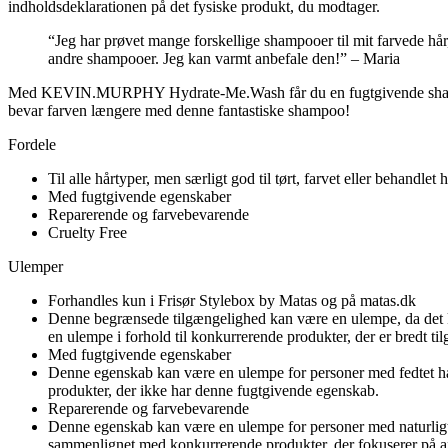
indholdsdeklarationen på det fysiske produkt, du modtager.
“Jeg har prøvet mange forskellige shampooer til mit farvede h
andre shampooer. Jeg kan varmt anbefale den!” – Maria
Med KEVIN.MURPHY Hydrate-Me.Wash får du en fugtgivende shampoo, de
bevar farven længere med denne fantastiske shampoo!
Fordele
Til alle hårtyper, men særligt god til tørt, farvet eller behandlet 
Med fugtgivende egenskaber
Reparerende og farvebevarende
Cruelty Free
Ulemper
Forhandles kun i Frisør Stylebox by Matas og på matas.dk
Denne begrænsede tilgængelighed kan være en ulempe, da det kan
en ulempe i forhold til konkurrerende produkter, der er bredt ti
Med fugtgivende egenskaber
Denne egenskab kan være en ulempe for personer med fedtet hår
produkter, der ikke har denne fugtgivende egenskab.
Reparerende og farvebevarende
Denne egenskab kan være en ulempe for personer med naturligt e
sammenlignet med konkurrerende produkter, der fokuserer på a