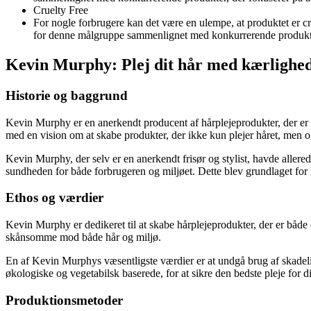
Cruelty Free
For nogle forbrugere kan det være en ulempe, at produktet er crue
for denne målgruppe sammenlignet med konkurrerende produkter,
Kevin Murphy: Plej dit hår med kærlighe
Historie og baggrund
Kevin Murphy er en anerkendt producent af hårplejeprodukter, der er 
med en vision om at skabe produkter, der ikke kun plejer håret, men og
Kevin Murphy, der selv er en anerkendt frisør og stylist, havde allere
sundheden for både forbrugeren og miljøet. Dette blev grundlaget f
Ethos og værdier
Kevin Murphy er dedikeret til at skabe hårplejeprodukter, der er både 
skånsomme mod både hår og miljø.
En af Kevin Murphys væsentligste værdier er at undgå brug af skadelige 
økologiske og vegetabilsk baserede, for at sikre den bedste pleje for d
Produktionsmetoder