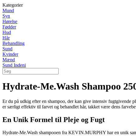
Kategorier
Mund
Syn
Hørelse
Fødder
Hud
Hår
Behandling
Sund
Kvinder
Mænd
Sund Indeni
Hydrate-Me.Wash Shampoo 250 m
Er du på udkig efter en shampoo, der kan give intensiv fugtgivende 
er særligt effektiv til farvet og behandlet hår, takket være dens farv
En Unik Formel til Pleje og Fugt
Hydrate-Me.Wash shampooen fra KEVIN.MURPHY har en unik sammensætn