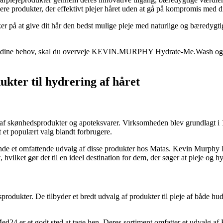
e produkter, der effektivt plejer håret uden at gå på kompromis med di
give dit hår den bedst mulige pleje med naturlige og bæredygtige ing
de dine behov, skal du overveje KEVIN.MURPHY Hydrate-Me.Wash og opl
kter til hydrering af håret
lg af skønhedsprodukter og apoteksvarer. Virksomheden blev grundlagt i
 et populært valg blandt forbrugere.
e et omfattende udvalg af disse produkter hos Matas. Kevin Murphy Hydra
 hvilket gør det til en ideel destination for dem, der søger at pleje og h
dukter. De tilbyder et bredt udvalg af produkter til pleje af både hu
4 er et godt sted at tage hen. Deres sortiment omfatter et udvalg af Kev