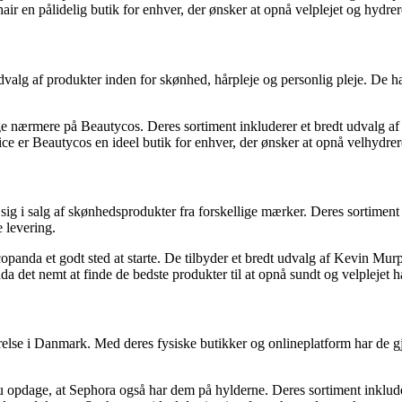
r en pålidelig butik for enhver, der ønsker at opnå velplejet og hydrere
dvalg af produkter inden for skønhed, hårpleje og personlig pleje. De h
nærmere på Beautycos. Deres sortiment inkluderer et bredt udvalg af Kev
vice er Beautycos en ideel butik for enhver, der ønsker at opnå velhydrer
 i salg af skønhedsprodukter fra forskellige mærker. Deres sortiment om
 levering.
nda et godt sted at starte. De tilbyder et bredt udvalg af Kevin Murph
det nemt at finde de bedste produkter til at opnå sundt og velplejet h
lse i Danmark. Med deres fysiske butikker og onlineplatform har de gjor
opdage, at Sephora også har dem på hylderne. Deres sortiment inkludere