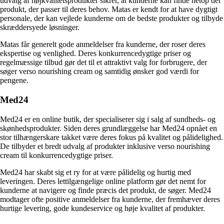
udvalg af højkvalitetsprodukter sikrer, at kunderne kan finde netop det
produkt, der passer til deres behov. Matas er kendt for at have dygtigt
personale, der kan vejlede kunderne om de bedste produkter og tilbyde
skræddersyede løsninger.
Matas får generelt gode anmeldelser fra kunderne, der roser deres
ekspertise og venlighed. Deres konkurrencedygtige priser og
regelmæssige tilbud gør det til et attraktivt valg for forbrugere, der
søger verso nourishing cream og samtidig ønsker god værdi for
pengene.
Med24
Med24 er en online butik, der specialiserer sig i salg af sundheds- og
skønhedsprodukter. Siden deres grundlæggelse har Med24 opnået en
stor tilhængerskare takket være deres fokus på kvalitet og pålidelighed.
De tilbyder et bredt udvalg af produkter inklusive verso nourishing
cream til konkurrencedygtige priser.
Med24 har skabt sig et ry for at være pålidelig og hurtig med
leveringen. Deres lettilgængelige online platform gør det nemt for
kunderne at navigere og finde præcis det produkt, de søger. Med24
modtager ofte positive anmeldelser fra kunderne, der fremhæver deres
hurtige levering, gode kundeservice og høje kvalitet af produkter.