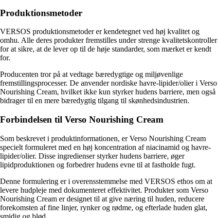
Produktionsmetoder
VERSOS produktionsmetoder er kendetegnet ved høj kvalitet og
omhu. Alle deres produkter fremstilles under strenge kvalitetskontroller
for at sikre, at de lever op til de høje standarder, som mærket er kendt
for.
Producenten tror på at vedtage bæredygtige og miljøvenlige
fremstillingsprocesser. De anvender nordiske havre-lipider/olier i Verso
Nourishing Cream, hvilket ikke kun styrker hudens barriere, men også
bidrager til en mere bæredygtig tilgang til skønhedsindustrien.
Forbindelsen til Verso Nourishing Cream
Som beskrevet i produktinformationen, er Verso Nourishing Cream
specielt formuleret med en høj koncentration af niacinamid og havre-
lipider/olier. Disse ingredienser styrker hudens barriere, øger
lipidproduktionen og forbedrer hudens evne til at fastholde fugt.
Denne formulering er i overensstemmelse med VERSOS ethos om at
levere hudpleje med dokumenteret effektivitet. Produkter som Verso
Nourishing Cream er designet til at give næring til huden, reducere
forekomsten af fine linjer, rynker og rødme, og efterlade huden glat,
smidig og blød.