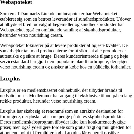
Webapoteket
Som en af Danmarks førende onlineapoteker har Webapoteket
etableret sig som en betroet leverandør af sundhedsprodukter. Udover
at tilbyde et bredt udvalg af lægemidler og sundhedsprodukter har
Webapoteket også en omfattende samling af skønhedsprodukter,
herunder verso nourishing cream.
Webapoteket fokuserer på at levere produkter af højeste kvalitet. De
samarbejder tæt med producenterne for at sikre, at alle produkter er
autentiske og sikre at bruge. Deres kundeorienterede tilgang og høje
servicestandard har gjort dem populære blandt forbrugere, der søger
verso nourishing cream og ønsker at købe hos en pålidelig forhandler.
Luxplus
Luxplus er en medlemsbaseret onlinebutik, der tilbyder brands til
nedsatte priser. Medlemmer har adgang til eksklusive tilbud på en lang
række produkter, herunder verso nourishing cream.
Luxplus har skabt sig et renommé som en attraktiv destination for
forbrugere, der ønsker at spare penge på deres skønhedsprodukter.
Deres medlemskabsprogram tilbyder ikke kun konkurrencedygtige
priser, men også yderligere fordele som gratis fragt og muligheden for
at optjene point til fremtidige køb. Luxplus får generelt positive