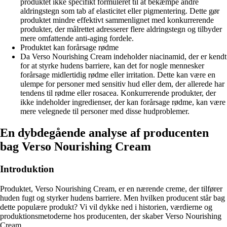
produktet ikke specifikt formuleret til at bekæmpe andre
aldringstegn som tab af elasticitet eller pigmentering. Dette gør
produktet mindre effektivt sammenlignet med konkurrerende
produkter, der målrettet adresserer flere aldringstegn og tilbyder
mere omfattende anti-aging fordele.
Produktet kan forårsage rødme
Da Verso Nourishing Cream indeholder niacinamid, der er kendt
for at styrke hudens barriere, kan det for nogle mennesker
forårsage midlertidig rødme eller irritation. Dette kan være en
ulempe for personer med sensitiv hud eller dem, der allerede har
tendens til rødme eller rosacea. Konkurrerende produkter, der
ikke indeholder ingredienser, der kan forårsage rødme, kan være
mere velegnede til personer med disse hudproblemer.
En dybdegående analyse af producenten
bag Verso Nourishing Cream
Introduktion
Produktet, Verso Nourishing Cream, er en nærende creme, der tilfører
huden fugt og styrker hudens barriere. Men hvilken producent står bag
dette populære produkt? Vi vil dykke ned i historien, værdierne og
produktionsmetoderne hos producenten, der skaber Verso Nourishing
Cream.