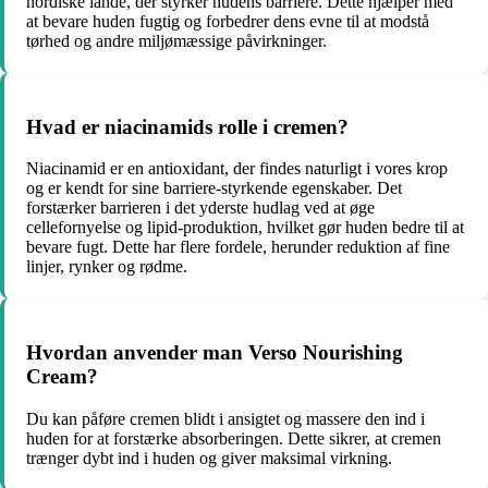
nordiske lande, der styrker hudens barriere. Dette hjælper med
at bevare huden fugtig og forbedrer dens evne til at modstå
tørhed og andre miljømæssige påvirkninger.
Hvad er niacinamids rolle i cremen?
Niacinamid er en antioxidant, der findes naturligt i vores krop
og er kendt for sine barriere-styrkende egenskaber. Det
forstærker barrieren i det yderste hudlag ved at øge
cellefornyelse og lipid-produktion, hvilket gør huden bedre til at
bevare fugt. Dette har flere fordele, herunder reduktion af fine
linjer, rynker og rødme.
Hvordan anvender man Verso Nourishing
Cream?
Du kan påføre cremen blidt i ansigtet og massere den ind i
huden for at forstærke absorberingen. Dette sikrer, at cremen
trænger dybt ind i huden og giver maksimal virkning.