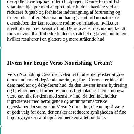
der spiller flere vigtige roller i hudplejen. Denne form af B3-
vitaminet hjælper med at opretholde hudens barriere ved at
reducere fugttab og forhindre indtrængning af forurening og
irriterende stoffer. Niacinamid har også antiinflammatoriske
egenskaber, der kan reducere rødme og irritation, hvilket er
ideelt til dem med sensitiv hud. Derudover er niacinamid kendt
for sin evne til at forbedre hudens elasticitet og jævne hudtonen,
hvilket resulterer i en glattere og mere strålende hud.
Hvem bør bruge Verso Nourishing Cream?
Verso Nourishing Cream er velegnet til alle, der ønsker at give
deres hud en dybdegående næring og fugt. Cremen er ideel til
dem med tør og dehydreret hud, da den leverer intens hydrering
og hjælper med at forbedre hudens fugtbalance. Den kan også
være gavnlig for dem med sensitiv hud, da den indeholder
ingredienser med beroligende og antiinflammatoriske
egenskaber. Desuden kan Verso Nourishing Cream også være
et godt valg for dem, der ønsker at reducere synligheden af fine
linjer og rynker samt opnå en mere ensartet hudtone.