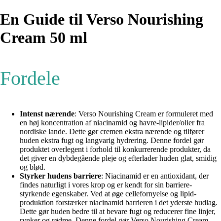
En Guide til Verso Nourishing
Cream 50 ml
Fordele
Intenst nærende
: Verso Nourishing Cream er formuleret med
en høj koncentration af niacinamid og havre-lipider/olier fra
nordiske lande. Dette gør cremen ekstra nærende og tilfører
huden ekstra fugt og langvarig hydrering. Denne fordel gør
produktet overlegent i forhold til konkurrerende produkter, da
det giver en dybdegående pleje og efterlader huden glat, smidig
og blød.
Styrker hudens barriere
: Niacinamid er en antioxidant, der
findes naturligt i vores krop og er kendt for sin barriere-
styrkende egenskaber. Ved at øge cellefornyelse og lipid-
produktion forstærker niacinamid barrieren i det yderste hudlag.
Dette gør huden bedre til at bevare fugt og reducerer fine linjer,
rynker og rødme. Denne fordel gør Verso Nourishing Cream