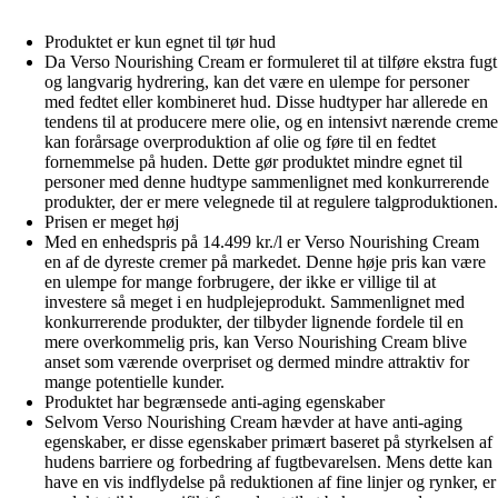
Produktet er kun egnet til tør hud
Da Verso Nourishing Cream er formuleret til at tilføre ekstra fugt
og langvarig hydrering, kan det være en ulempe for personer
med fedtet eller kombineret hud. Disse hudtyper har allerede en
tendens til at producere mere olie, og en intensivt nærende creme
kan forårsage overproduktion af olie og føre til en fedtet
fornemmelse på huden. Dette gør produktet mindre egnet til
personer med denne hudtype sammenlignet med konkurrerende
produkter, der er mere velegnede til at regulere talgproduktionen.
Prisen er meget høj
Med en enhedspris på 14.499 kr./l er Verso Nourishing Cream
en af ​​de dyreste cremer på markedet. Denne høje pris kan være
en ulempe for mange forbrugere, der ikke er villige til at
investere så meget i en hudplejeprodukt. Sammenlignet med
konkurrerende produkter, der tilbyder lignende fordele til en
mere overkommelig pris, kan Verso Nourishing Cream blive
anset som værende overpriset og dermed mindre attraktiv for
mange potentielle kunder.
Produktet har begrænsede anti-aging egenskaber
Selvom Verso Nourishing Cream hævder at have anti-aging
egenskaber, er disse egenskaber primært baseret på styrkelsen af ​​
hudens barriere og forbedring af fugtbevarelsen. Mens dette kan
have en vis indflydelse på reduktionen af fine linjer og rynker, er