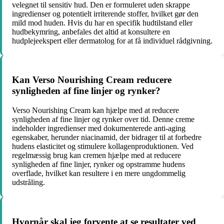
velegnet til sensitiv hud. Den er formuleret uden skrappe
ingredienser og potentielt irriterende stoffer, hvilket gør den
mild mod huden. Hvis du har en specifik hudtilstand eller
hudbekymring, anbefales det altid at konsultere en
hudplejeekspert eller dermatolog for at få individuel rådgivning.
Kan Verso Nourishing Cream reducere
synligheden af fine linjer og rynker?
Verso Nourishing Cream kan hjælpe med at reducere
synligheden af fine linjer og rynker over tid. Denne creme
indeholder ingredienser med dokumenterede anti-aging
egenskaber, herunder niacinamid, der bidrager til at forbedre
hudens elasticitet og stimulere kollagenproduktionen. Ved
regelmæssig brug kan cremen hjælpe med at reducere
synligheden af fine linjer, rynker og opstramme hudens
overflade, hvilket kan resultere i en mere ungdommelig
udstråling.
Hvornår skal jeg forvente at se resultater ved