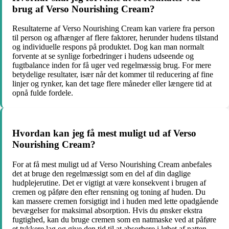
brug af Verso Nourishing Cream?
Resultaterne af Verso Nourishing Cream kan variere fra person
til person og afhænger af flere faktorer, herunder hudens tilstand
og individuelle respons på produktet. Dog kan man normalt
forvente at se synlige forbedringer i hudens udseende og
fugtbalance inden for få uger ved regelmæssig brug. For mere
betydelige resultater, især når det kommer til reducering af fine
linjer og rynker, kan det tage flere måneder eller længere tid at
opnå fulde fordele.
Hvordan kan jeg få mest muligt ud af Verso
Nourishing Cream?
For at få mest muligt ud af Verso Nourishing Cream anbefales
det at bruge den regelmæssigt som en del af din daglige
hudplejerutine. Det er vigtigt at være konsekvent i brugen af
cremen og påføre den efter rensning og toning af huden. Du
kan massere cremen forsigtigt ind i huden med lette opadgående
bevægelser for maksimal absorption. Hvis du ønsker ekstra
fugtighed, kan du bruge cremen som en natmaske ved at påføre
et tykkere lag og give den tid til at absorbere i løbet af natten.