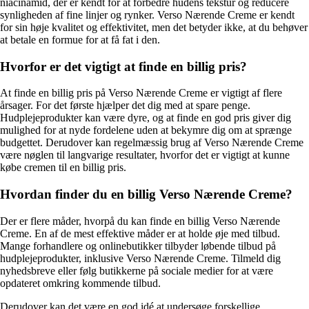
niacinamid, der er kendt for at forbedre hudens tekstur og reducere
synligheden af fine linjer og rynker. Verso Nærende Creme er kendt
for sin høje kvalitet og effektivitet, men det betyder ikke, at du behøver
at betale en formue for at få fat i den.
Hvorfor er det vigtigt at finde en billig pris?
At finde en billig pris på Verso Nærende Creme er vigtigt af flere
årsager. For det første hjælper det dig med at spare penge.
Hudplejeprodukter kan være dyre, og at finde en god pris giver dig
mulighed for at nyde fordelene uden at bekymre dig om at sprænge
budgettet. Derudover kan regelmæssig brug af Verso Nærende Creme
være nøglen til langvarige resultater, hvorfor det er vigtigt at kunne
købe cremen til en billig pris.
Hvordan finder du en billig Verso Nærende Creme?
Der er flere måder, hvorpå du kan finde en billig Verso Nærende
Creme. En af de mest effektive måder er at holde øje med tilbud.
Mange forhandlere og onlinebutikker tilbyder løbende tilbud på
hudplejeprodukter, inklusive Verso Nærende Creme. Tilmeld dig
nyhedsbreve eller følg butikkerne på sociale medier for at være
opdateret omkring kommende tilbud.
Derudover kan det være en god idé at undersøge forskellige