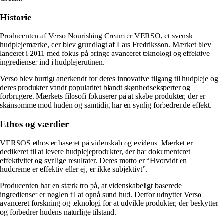
Historie
Producenten af Verso Nourishing Cream er VERSO, et svensk
hudplejemærke, der blev grundlagt af Lars Fredriksson. Mærket blev
lanceret i 2011 med fokus på bringe avanceret teknologi og effektive
ingredienser ind i hudplejerutinen.
Verso blev hurtigt anerkendt for deres innovative tilgang til hudpleje og
deres produkter vandt popularitet blandt skønhedseksperter og
forbrugere. Mærkets filosofi fokuserer på at skabe produkter, der er
skånsomme mod huden og samtidig har en synlig forbedrende effekt.
Ethos og værdier
VERSOS ethos er baseret på videnskab og evidens. Mærket er
dedikeret til at levere hudplejeprodukter, der har dokumenteret
effektivitet og synlige resultater. Deres motto er “Hvorvidt en
hudcreme er effektiv eller ej, er ikke subjektivt”.
Producenten har en stærk tro på, at videnskabeligt baserede
ingredienser er nøglen til at opnå sund hud. Derfor udnytter Verso
avanceret forskning og teknologi for at udvikle produkter, der beskytter
og forbedrer hudens naturlige tilstand.