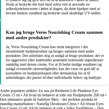
Husk at beskytte din hud mod solen ved at anvende en
solbeskyttelsescreme i løbet af dagen, da dette hjælper med at
bevare hudens sundhed og beskytte mod skadelige UV-stråler.
Kan jeg bruge Verso Nourishing Cream sammen
med andre produkter?
Ja, Verso Nourishing Cream kan nemt integreres i din
eksisterende hudplejerutine og bruges sammen med andre
produkter. Det anbefales dog at undgå at bruge produkter, der er
for aggressive eller indeholder potentielt irriterende ingredienser
samtidig med denne creme. For at få bedst mulige resultater og
undgå eventuelle uforeneligheder, kan det være en god idé at
konsultere en hudplejeekspert eller dermatolog for at få
anbefalinger, der passer til dine individuelle behov og hudtype.
Andre populære artikler:
En ana på Biotherm Life Plankton Eye
Cream 15 ml
•
Alt hvad du behøver at vide om Hudplejeolie 200 ml
•
Den ultimative guide til Satisfyer Men – det perfekte produkt til
mandlig masturbation
•
Naturlig Deodorant Citrus
•
All About Eyes
Eye Cream 15 ml: Alt du behøver at vide
•
Silkn ToothWave – Den