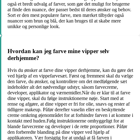
også et bredt udvalg af farver, som gør det muligt for brugerne
at finde den nuance, der passer bedst til deres ønsker og behov.
Sort er den mest populære farve, men mærket tilbyder også
nuancer som brun og blå, der kan bruges til at skabe mere
unikke og personlige look.
Hvordan kan jeg farve mine vipper selv
derhjemme?
Hvis du ønsker at farve dine vipper derhjemme, kan du gøre det
ved hjælp af en vippefarvesæt. Først og fremmest skal du vælge
den farve, du ønsker, og kontrollere om det medfølgende sæt
indeholder alt det nødvendige udstyr, såsom farvecreme,
developer, applikator og værnemidler.Når du er klar til at farve
dine vipper, skal du følge instruktionerne nøje. Start med at
rense og afgøre, at dine vipper er fri for olie, snavs og rester af
tidligere makeup. Påfør derefter vaselin eller en beskyttende
creme omkring øjenområdet for at forhindre farven i at komme i
kontakt med huden.Følg instruktionerne omhyggeligt for at
blande farvecreme og developer i de rette proportioner. Påfør
den forberedte blanding på dine vipper ved hjælp af
applikatoren. Vær forsigtig for at undgå at få farven i