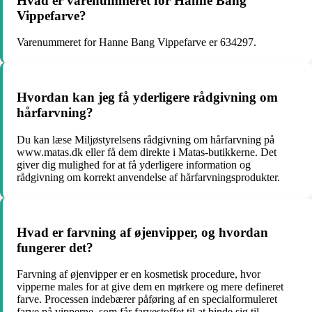
Hvad er varenummeret for Hanne Bang
Vippefarve?
Varenummeret for Hanne Bang Vippefarve er 634297.
Hvordan kan jeg få yderligere rådgivning om
hårfarvning?
Du kan læse Miljøstyrelsens rådgivning om hårfarvning på
www.matas.dk eller få dem direkte i Matas-butikkerne. Det
giver dig mulighed for at få yderligere information og
rådgivning om korrekt anvendelse af hårfarvningsprodukter.
Hvad er farvning af øjenvipper, og hvordan
fungerer det?
Farvning af øjenvipper er en kosmetisk procedure, hvor
vipperne males for at give dem en mørkere og mere defineret
farve. Processen indebærer påføring af en specialformuleret
farve på vipperne, som får farvestoffet til at binde sig til