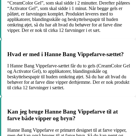
“CreamColor Gel”, som skal sidde i 2 minutter. Derefter påføres
“Activator Gel”, som skal sidde i 1 minut. Når begge gels er
påført, er farvningen komplet. Produktet leveres med to
applikatorer, blandingsskåle og beskyttelsespapir til huden
omkring øjet, så du har alt hvad du behøver for at farve dine
vipper. Der er nok til cirka 12 farvninger i et sæt.
Hvad er med i Hanne Bang Vippefarve-sættet?
I Hanne Bang Vippefarve-sættet får du to gels (CreamColor Gel
og Activator Gel), to applikatorer, blandingsskåle og
beskyttelsespapir til huden omkring øjet. Så du har alt hvad du
behøver for at farve dine vipper derhjemme. Der er nok produkt
til cirka 12 farvninger i sættet.
Kan jeg bruge Hanne Bang Vippefarve til at
farve både vipper og bryn?
Hanne Bang Vippefarve er primært designet til at farve vipper,
men det kan også bruges til at farve bryn. Så du kan nemt og