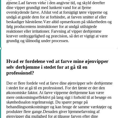
øjnene.Lad farven virke i den angivne tid, og skyld derefter
dine vipper grundigt med lunkent vand for at fjerne
overskydende farve. Afslut ved at forsigtigt tørre vipperne og
undgå at gnide dem for at forhindre, at farven smitter af eller
beskadiger hårstråene.Vær altid opmærksom på sikkerheden og
følg producentens instruktioner for at undgå utilsigtede
reaktioner eller irritationer. Farvning af vipper derhjemme
kræver omhyggelighed og præcision, så det er vigtigt at være
grundig og tålmodig under processen.
Hvad er fordelene ved at farve mine øjenvipper
selv derhjemme i stedet for at gå til en
professionel?
Der er flere fordele ved at farve dine øjenvipper selv derhjemme
i stedet for at gå til en professionel. For det første er der den
økonomiske faktor. At farve vipperne derhjemme kan være
mere omkostningseffektivt på lang sigt i forhold til at besøge en
skønhedssalon regelmæssigt. Du sparer penge på
behandlingsomkostninger og kan bruge de samme værktøjer og
produkter flere gange.Desuden giver hjemmefarvning af
øjenvipper dig mulighed for at tilpasse farven efter dine