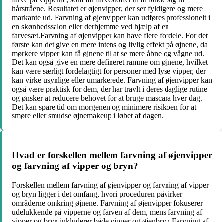
hårstråene. Resultatet er øjenvipper, der ser fyldigere og mere
markante ud. Farvning af øjenvipper kan udføres professionelt i
en skønhedssalon eller derhjemme ved hjælp af en
farvesæt.Farvning af øjenvipper kan have flere fordele. For det
første kan det give en mere intens og livlig effekt på øjnene, da
mørkere vipper kan få øjnene til at se mere åbne og vågne ud.
Det kan også give en mere defineret ramme om øjnene, hvilket
kan være særligt fordelagtigt for personer med lyse vipper, der
kan virke usynlige eller umarkerede. Farvning af øjenvipper kan
også være praktisk for dem, der har travlt i deres daglige rutine
og ønsker at reducere behovet for at bruge mascara hver dag.
Det kan spare tid om morgenen og minimere risikoen for at
smøre eller smudse øjnemakeup i løbet af dagen.
Hvad er forskellen mellem farvning af øjenvipper
og farvning af vipper og bryn?
Forskellen mellem farvning af øjenvipper og farvning af vipper
og bryn ligger i det omfang, hvori proceduren påvirker
områderne omkring øjnene. Farvning af øjenvipper fokuserer
udelukkende på vipperne og farven af ​​dem, mens farvning af
vipper og bryn inkluderer både vipper og øjenbryn.Farvning af