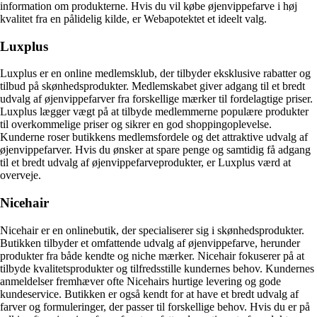
information om produkterne. Hvis du vil købe øjenvippefarve i høj
kvalitet fra en pålidelig kilde, er Webapotektet et ideelt valg.
Luxplus
Luxplus er en online medlemsklub, der tilbyder eksklusive rabatter og
tilbud på skønhedsprodukter. Medlemskabet giver adgang til et bredt
udvalg af øjenvippefarver fra forskellige mærker til fordelagtige priser.
Luxplus lægger vægt på at tilbyde medlemmerne populære produkter
til overkommelige priser og sikrer en god shoppingoplevelse.
Kunderne roser butikkens medlemsfordele og det attraktive udvalg af
øjenvippefarver. Hvis du ønsker at spare penge og samtidig få adgang
til et bredt udvalg af øjenvippefarveprodukter, er Luxplus værd at
overveje.
Nicehair
Nicehair er en onlinebutik, der specialiserer sig i skønhedsprodukter.
Butikken tilbyder et omfattende udvalg af øjenvippefarve, herunder
produkter fra både kendte og niche mærker. Nicehair fokuserer på at
tilbyde kvalitetsprodukter og tilfredsstille kundernes behov. Kundernes
anmeldelser fremhæver ofte Nicehairs hurtige levering og gode
kundeservice. Butikken er også kendt for at have et bredt udvalg af
farver og formuleringer, der passer til forskellige behov. Hvis du er på