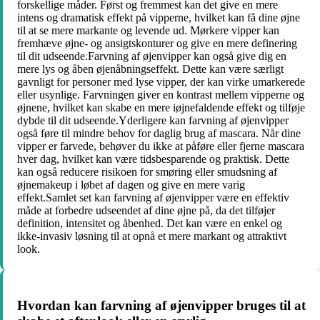
forskellige måder. Først og fremmest kan det give en mere
intens og dramatisk effekt på vipperne, hvilket kan få dine øjne
til at se mere markante og levende ud. Mørkere vipper kan
fremhæve øjne- og ansigtskonturer og give en mere definering
til dit udseende.Farvning af øjenvipper kan også give dig en
mere lys og åben øjenåbningseffekt. Dette kan være særligt
gavnligt for personer med lyse vipper, der kan virke umarkerede
eller usynlige. Farvningen giver en kontrast mellem vipperne og
øjnene, hvilket kan skabe en mere iøjnefaldende effekt og tilføje
dybde til dit udseende.Yderligere kan farvning af øjenvipper
også føre til mindre behov for daglig brug af mascara. Når dine
vipper er farvede, behøver du ikke at påføre eller fjerne mascara
hver dag, hvilket kan være tidsbesparende og praktisk. Dette
kan også reducere risikoen for smøring eller smudsning af
øjnemakeup i løbet af dagen og give en mere varig
effekt.Samlet set kan farvning af øjenvipper være en effektiv
måde at forbedre udseendet af dine øjne på, da det tilføjer
definition, intensitet og åbenhed. Det kan være en enkel og
ikke-invasiv løsning til at opnå et mere markant og attraktivt
look.
Hvordan kan farvning af øjenvipper bruges til at