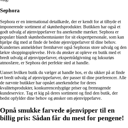
Sephora
Sephora er en international detailkæde, der er kendt for at tilbyde et
imponerende sortiment af skønhedsprodukter. Butikken har også et
godt udvalg af øjenvippefarver fra anerkendte mærker. Sephora er
populær blandt skønhedsentusiaster for sit ekspertpersonale, som kan
hjælpe dig med at finde de bedste øjenvippefarver til dine behov.
Kundernes anmeldelser fremhæver også Sephoras store udvalg og den
lækre shoppingoplevelse. Hvis du ønsker at opleve en butik med et
bredt udvalg af øjenvippefarver, ekspertrådgivning og luksuriøs
atmosfære, er Sephora det perfekte sted at handle.
Uanset hvilken butik du vælger at handle hos, er du sikker på at finde
et bredt udvalg af øjenvippefarver, der passer til dine præferencer. Alle
de nævnte butikker har opnået anerkendelse for deres
kvalitetsprodukter, konkurrencedygtige priser og fremragende
kundeservice. Tag et kig på deres sortiment og find den butik, der
bedst opfylder dine behov og ønsker om øjenvippefarve.
Opnå smukke farvede øjenvipper til en
billig pris: Sådan får du mest for pengene!