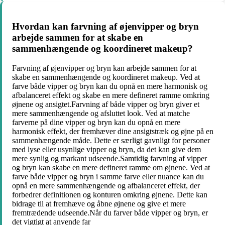
Hvordan kan farvning af øjenvipper og bryn
arbejde sammen for at skabe en
sammenhængende og koordineret makeup?
Farvning af øjenvipper og bryn kan arbejde sammen for at
skabe en sammenhængende og koordineret makeup. Ved at
farve både vipper og bryn kan du opnå en mere harmonisk og
afbalanceret effekt og skabe en mere defineret ramme omkring
øjnene og ansigtet.Farvning af både vipper og bryn giver et
mere sammenhængende og afsluttet look. Ved at matche
farverne på dine vipper og bryn kan du opnå en mere
harmonisk effekt, der fremhæver dine ansigtstræk og øjne på en
sammenhængende måde. Dette er særligt gavnligt for personer
med lyse eller usynlige vipper og bryn, da det kan give dem
mere synlig og markant udseende.Samtidig farvning af vipper
og bryn kan skabe en mere defineret ramme om øjnene. Ved at
farve både vipper og bryn i samme farve eller nuance kan du
opnå en mere sammenhængende og afbalanceret effekt, der
forbedrer definitionen og konturen omkring øjnene. Dette kan
bidrage til at fremhæve og åbne øjnene og give et mere
fremtrædende udseende.Når du farver både vipper og bryn, er
det vigtigt at anvende far