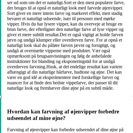
ser ud som om det er naturligt.Sort er den mest populære farve,
der bruges til at opnå et naturligt look med farvede øjenvipper.
Sort giver en mere intens farve og markeret effekt, men stadig
bevarer et naturligt udseende, især til personer med mørke
vipper. Hvis du har lysere vipper, kan du overveje at bruge en
brun farve, der efterligner den naturlige farve af lyse vipper og
giver et mere subtilt resultat.Det er også vigtigt at holde farven
jævn og undgå klumper eller overdreven farve. For at opnå et
naturligt look skal du påføre farven jævnt og forsigtigt, og
undgå at overmætte vipperne med produktet. Vær også
opmærksom på brugsanvisningen og følg de anbefalede
instruktioner for blanding og eksponeringstid for at undgå
overdreven farvning.Husk, at det endelige resultat kan variere
afhængigt af din naturlige hårfarve, hudtone og øjne. Det kan
være en god idé at eksperimentere med forskellige farver og
nuancer for at finde den bedste vippefarve, der passer til dit
naturlige look og fremhæver dine øjne på en subtil måde.
Hvordan kan farvning af øjenvipper forbedre
udseendet af mine øjne?
Farvning af øjenvipper kan forbedre udseendet af dine øjne på