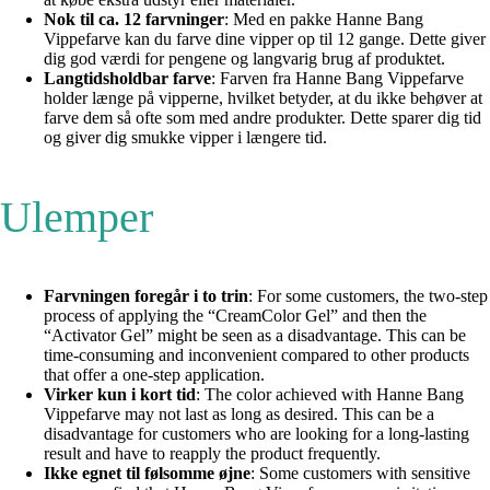
Nok til ca. 12 farvninger
: Med en pakke Hanne Bang
Vippefarve kan du farve dine vipper op til 12 gange. Dette giver
dig god værdi for pengene og langvarig brug af produktet.
Langtidsholdbar farve
: Farven fra Hanne Bang Vippefarve
holder længe på vipperne, hvilket betyder, at du ikke behøver at
farve dem så ofte som med andre produkter. Dette sparer dig tid
og giver dig smukke vipper i længere tid.
Ulemper
Farvningen foregår i to trin
: For some customers, the two-step
process of applying the “CreamColor Gel” and then the
“Activator Gel” might be seen as a disadvantage. This can be
time-consuming and inconvenient compared to other products
that offer a one-step application.
Virker kun i kort tid
: The color achieved with Hanne Bang
Vippefarve may not last as long as desired. This can be a
disadvantage for customers who are looking for a long-lasting
result and have to reapply the product frequently.
Ikke egnet til følsomme øjne
: Some customers with sensitive