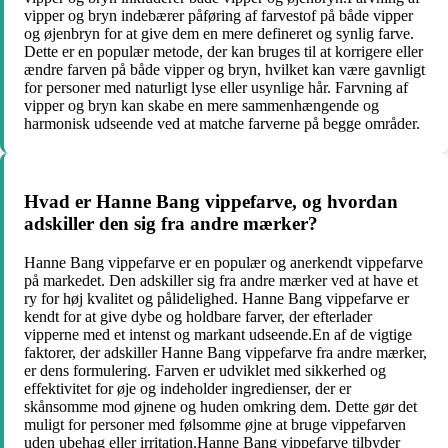
vipper og bryn indebærer påføring af farvestof på både vipper
og øjenbryn for at give dem en mere defineret og synlig farve.
Dette er en populær metode, der kan bruges til at korrigere eller
ændre farven på både vipper og bryn, hvilket kan være gavnligt
for personer med naturligt lyse eller usynlige hår. Farvning af
vipper og bryn kan skabe en mere sammenhængende og
harmonisk udseende ved at matche farverne på begge områder.
Hvad er Hanne Bang vippefarve, og hvordan
adskiller den sig fra andre mærker?
Hanne Bang vippefarve er en populær og anerkendt vippefarve
på markedet. Den adskiller sig fra andre mærker ved at have et
ry for høj kvalitet og pålidelighed. Hanne Bang vippefarve er
kendt for at give dybe og holdbare farver, der efterlader
vipperne med et intenst og markant udseende.En af de vigtige
faktorer, der adskiller Hanne Bang vippefarve fra andre mærker,
er dens formulering. Farven er udviklet med sikkerhed og
effektivitet for øje og indeholder ingredienser, der er
skånsomme mod øjnene og huden omkring dem. Dette gør det
muligt for personer med følsomme øjne at bruge vippefarven
uden ubehag eller irritation.Hanne Bang vippefarve tilbyder