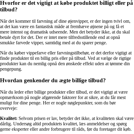
Hvorfor er det vigtigt at købe produktet billigt eller på
tilbud?
Når det kommer til farvning af dine øjenvipper, er der ingen tvivl om,
at det kan være en fantastisk måde at fremhæve øjnene på og få et
mere intenst og dramatisk udseende. Men det betyder ikke, at du skal
betale dyrt for det. Der er intet mere tilfredsstillende end at opnå
smukke farvede vipper, samtidig med at du sparer penge.
Når du køber vippefarve eller farvningstilbehør, er det derfor vigtigt at
finde produkter til en billig pris eller på tilbud. Ved at vælge de rigtige
produkter kan du nemlig opnå den ønskede effekt uden at tømme din
pengepung.
Hvordan genkender du ægte billige tilbud?
Når du leder efter billige produkter eller tilbud, er det vigtigt at være
opmærksom på nogle afgørende faktorer for at sikre, at du får mest
muligt for dine penge. Her er nogle nøglepunkter, som du bør
overveje:
Kvalitet:
Selvom prisen er lav, betyder det ikke, at kvaliteten skal være
dårlig. Undersøg altid produktets kvalitet, læs anmeldelser og spørg
gerne eksperter eller andre forbrugere til råds, før du foretager dit køb.