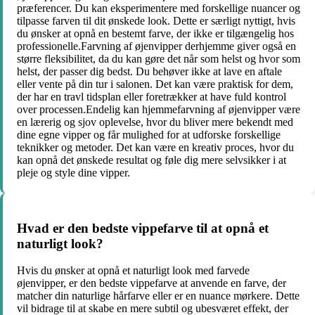
præferencer. Du kan eksperimentere med forskellige nuancer og
tilpasse farven til dit ønskede look. Dette er særligt nyttigt, hvis
du ønsker at opnå en bestemt farve, der ikke er tilgængelig hos
professionelle.Farvning af øjenvipper derhjemme giver også en
større fleksibilitet, da du kan gøre det når som helst og hvor som
helst, der passer dig bedst. Du behøver ikke at lave en aftale
eller vente på din tur i salonen. Det kan være praktisk for dem,
der har en travl tidsplan eller foretrækker at have fuld kontrol
over processen.Endelig kan hjemmefarvning af øjenvipper være
en lærerig og sjov oplevelse, hvor du bliver mere bekendt med
dine egne vipper og får mulighed for at udforske forskellige
teknikker og metoder. Det kan være en kreativ proces, hvor du
kan opnå det ønskede resultat og føle dig mere selvsikker i at
pleje og style dine vipper.
Hvad er den bedste vippefarve til at opnå et
naturligt look?
Hvis du ønsker at opnå et naturligt look med farvede
øjenvipper, er den bedste vippefarve at anvende en farve, der
matcher din naturlige hårfarve eller er en nuance mørkere. Dette
vil bidrage til at skabe en mere subtil og ubesværet effekt, der