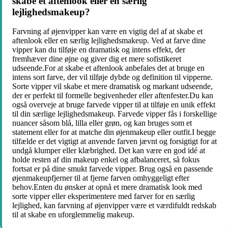
skabe et aftenlook eller en særlig
lejlighedsmakeup?
Farvning af øjenvipper kan være en vigtig del af at skabe et
aftenlook eller en særlig lejlighedsmakeup. Ved at farve dine
vipper kan du tilføje en dramatisk og intens effekt, der
fremhæver dine øjne og giver dig et mere sofistikeret
udseende.For at skabe et aftenlook anbefales det at bruge en
intens sort farve, der vil tilføje dybde og definition til vipperne.
Sorte vipper vil skabe et mere dramatisk og markant udseende,
der er perfekt til formelle begivenheder eller aftenfester.Du kan
også overveje at bruge farvede vipper til at tilføje en unik effekt
til din særlige lejlighedsmakeup. Farvede vipper fås i forskellige
nuancer såsom blå, lilla eller grøn, og kan bruges som et
statement eller for at matche din øjenmakeup eller outfit.I begge
tilfælde er det vigtigt at anvende farven jævnt og forsigtigt for at
undgå klumper eller klæbrighed. Det kan være en god idé at
holde resten af ​​din makeup enkel og afbalanceret, så fokus
fortsat er på dine smukt farvede vipper. Brug også en passende
øjenmakeupfjerner til at fjerne farven omhyggeligt efter
behov.Enten du ønsker at opnå et mere dramatisk look med
sorte vipper eller eksperimentere med farver for en særlig
lejlighed, kan farvning af øjenvipper være et værdifuldt redskab
til at skabe en uforglemmelig makeup.