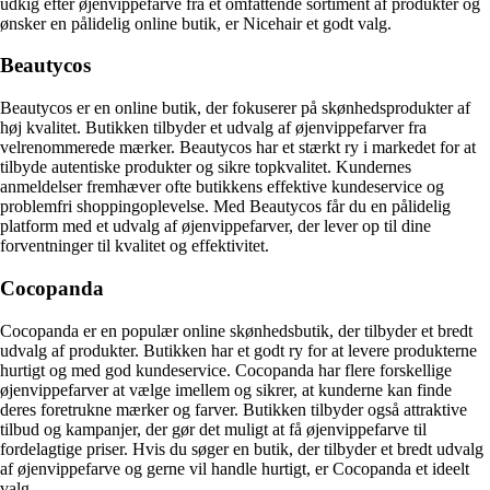
udkig efter øjenvippefarve fra et omfattende sortiment af produkter og
ønsker en pålidelig online butik, er Nicehair et godt valg.
Beautycos
Beautycos er en online butik, der fokuserer på skønhedsprodukter af
høj kvalitet. Butikken tilbyder et udvalg af øjenvippefarver fra
velrenommerede mærker. Beautycos har et stærkt ry i markedet for at
tilbyde autentiske produkter og sikre topkvalitet. Kundernes
anmeldelser fremhæver ofte butikkens effektive kundeservice og
problemfri shoppingoplevelse. Med Beautycos får du en pålidelig
platform med et udvalg af øjenvippefarver, der lever op til dine
forventninger til kvalitet og effektivitet.
Cocopanda
Cocopanda er en populær online skønhedsbutik, der tilbyder et bredt
udvalg af produkter. Butikken har et godt ry for at levere produkterne
hurtigt og med god kundeservice. Cocopanda har flere forskellige
øjenvippefarver at vælge imellem og sikrer, at kunderne kan finde
deres foretrukne mærker og farver. Butikken tilbyder også attraktive
tilbud og kampanjer, der gør det muligt at få øjenvippefarve til
fordelagtige priser. Hvis du søger en butik, der tilbyder et bredt udvalg
af øjenvippefarve og gerne vil handle hurtigt, er Cocopanda et ideelt
valg.