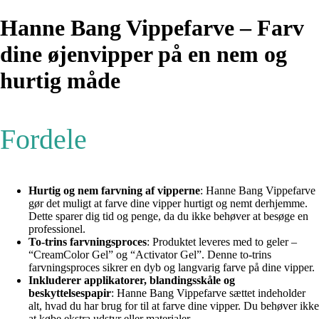
Hanne Bang Vippefarve – Farv
dine øjenvipper på en nem og
hurtig måde
Fordele
Hurtig og nem farvning af vipperne
: Hanne Bang Vippefarve
gør det muligt at farve dine vipper hurtigt og nemt derhjemme.
Dette sparer dig tid og penge, da du ikke behøver at besøge en
professionel.
To-trins farvningsproces
: Produktet leveres med to geler –
“CreamColor Gel” og “Activator Gel”. Denne to-trins
farvningsproces sikrer en dyb og langvarig farve på dine vipper.
Inkluderer applikatorer, blandingsskåle og
beskyttelsespapir
: Hanne Bang Vippefarve sættet indeholder
alt, hvad du har brug for til at farve dine vipper. Du behøver ikke
at købe ekstra udstyr eller materialer.