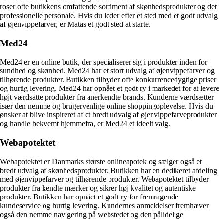
roser ofte butikkens omfattende sortiment af skønhedsprodukter og det
professionelle personale. Hvis du leder efter et sted med et godt udvalg
af øjenvippefarver, er Matas et godt sted at starte.
Med24
Med24 er en online butik, der specialiserer sig i produkter inden for
sundhed og skønhed. Med24 har et stort udvalg af øjenvippefarver og
tilhørende produkter. Butikken tilbyder ofte konkurrencedygtige priser
og hurtig levering. Med24 har opnået et godt ry i markedet for at levere
højt værdsatte produkter fra anerkendte brands. Kunderne værdsætter
især den nemme og brugervenlige online shoppingoplevelse. Hvis du
ønsker at blive inspireret af et bredt udvalg af øjenvippefarveprodukter
og handle bekvemt hjemmefra, er Med24 et ideelt valg.
Webapotektet
Webapotektet er Danmarks største onlineapotek og sælger også et
bredt udvalg af skønhedsprodukter. Butikken har en dedikeret afdeling
med øjenvippefarver og tilhørende produkter. Webapotektet tilbyder
produkter fra kendte mærker og sikrer høj kvalitet og autentiske
produkter. Butikken har opnået et godt ry for fremragende
kundeservice og hurtig levering. Kundernes anmeldelser fremhæver
også den nemme navigering på webstedet og den pålidelige