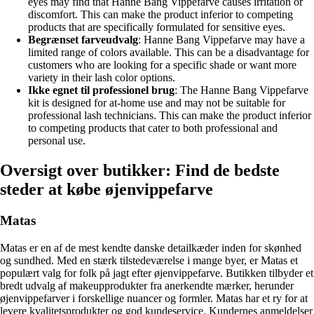
eyes may find that Hanne Bang Vippefarve causes irritation or
discomfort. This can make the product inferior to competing
products that are specifically formulated for sensitive eyes.
Begrænset farveudvalg
: Hanne Bang Vippefarve may have a
limited range of colors available. This can be a disadvantage for
customers who are looking for a specific shade or want more
variety in their lash color options.
Ikke egnet til professionel brug
: The Hanne Bang Vippefarve
kit is designed for at-home use and may not be suitable for
professional lash technicians. This can make the product inferior
to competing products that cater to both professional and
personal use.
Oversigt over butikker: Find de bedste
steder at købe øjenvippefarve
Matas
Matas er en af ​​de mest kendte danske detailkæder inden for skønhed
og sundhed. Med en stærk tilstedeværelse i mange byer, er Matas et
populært valg for folk på jagt efter øjenvippefarve. Butikken tilbyder et
bredt udvalg af makeupprodukter fra anerkendte mærker, herunder
øjenvippefarver i forskellige nuancer og formler. Matas har et ry for at
levere kvalitetsprodukter og god kundeservice. Kundernes anmeldelser