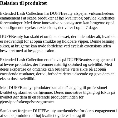
Relation til produktet
Extended Lash Collection fra DUFFBeauty afspejler virksomhedens
engagement i at skabe produkter af høj kvalitet og opfylde kundernes
forventninger. Med dette innovative vippe-system kan brugerne opnå
salon-lignende eyelash extensions, der varer i op til 7 dage.
DUFFBeauty har skabt et omfattende sæt, der indeholder alt, hvad der
er nødvendigt for at opnå smukke og holdbare vipper. Denne løsning
sikrer, at brugerne kan nyde fordelene ved eyelash extensions uden
besværet med at besøge en salon.
Extended Lash Collection er et bevis på DUFFBeautys engagement i
at levere produkter, der fremmer naturlig skønhed og selvtillid. Med
deres ekspertise og omtanke kan brugerne være sikre på at opnå
enestående resultater, der vil forbedre deres udseende og give dem en
ekstra dosis selvtillid.
Med DUFFBeautys produkter kan alle få adgang til professionel
kvalitet og skønhed derhjemme. Deres innovative tilgang og fokus på
kvalitet gør dem til en førende producent inden for
øjenvippeforlængelsessegmentet.
Samlet set fortjener DUFFBeauty anerkendelse for deres engagement i
at skabe produkter af høj kvalitet og deres bidrag til