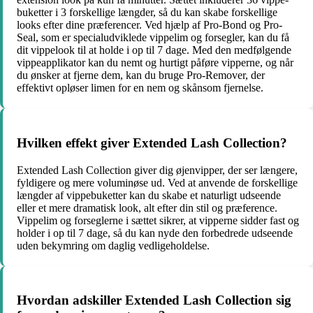
buketter i 3 forskellige længder, så du kan skabe forskellige
looks efter dine præferencer. Ved hjælp af Pro-Bond og Pro-
Seal, som er specialudviklede vippelim og forsegler, kan du få
dit vippelook til at holde i op til 7 dage. Med den medfølgende
vippeapplikator kan du nemt og hurtigt påføre vipperne, og når
du ønsker at fjerne dem, kan du bruge Pro-Remover, der
effektivt opløser limen for en nem og skånsom fjernelse.
Hvilken effekt giver Extended Lash Collection?
Extended Lash Collection giver dig øjenvipper, der ser længere,
fyldigere og mere voluminøse ud. Ved at anvende de forskellige
længder af vippebuketter kan du skabe et naturligt udseende
eller et mere dramatisk look, alt efter din stil og præference.
Vippelim og forseglerne i sættet sikrer, at vipperne sidder fast og
holder i op til 7 dage, så du kan nyde den forbedrede udseende
uden bekymring om daglig vedligeholdelse.
Hvordan adskiller Extended Lash Collection sig