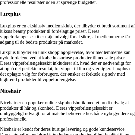
professionelle resultater uden at sprænge budgettet.
Luxplus
Luxplus er en eksklusiv medlemsklub, der tilbyder et bredt sortiment af
luksus beauty produkter til fordelagtige priser. Deres
vippeforlængelseskit er nøje udvalgt for at sikre, at medlemmerne får
adgang til de bedste produkter på markedet.
Luxplus tilbyder en unik shoppingoplevelse, hvor medlemmerne kan
nyde fordelene ved at købe luksuriøse produkter til nedsatte priser.
Deres vippeforlængelseskit inkluderer alt, hvad der er nødvendigt for
at opnå det perfekte resultat, fra vipper til lim og værktøjer. Luxplus er
det oplagte valg for forbrugere, der ønsker at forkæle sig selv med
high-end produkter til vippeforlængelse.
Nicehair
Nicehair er en populær online skønhedsbutik med et bredt udvalg af
produkter til hår og skønhed. Deres vippeforlængelseskit er
omhyggeligt udvalgt for at matche behovene hos både nybegyndere og
professionelle.
Nicehair er kendt for deres hurtige levering og gode kundeservice.
Deres vippeforlængelseskit inkluderer produkter af høj kvalitet til en