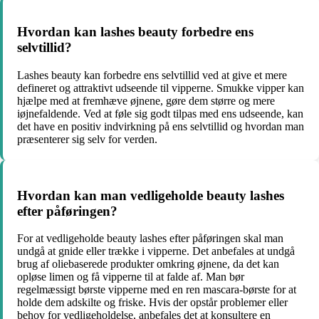
Hvordan kan lashes beauty forbedre ens
selvtillid?
Lashes beauty kan forbedre ens selvtillid ved at give et mere
defineret og attraktivt udseende til vipperne. Smukke vipper kan
hjælpe med at fremhæve øjnene, gøre dem større og mere
iøjnefaldende. Ved at føle sig godt tilpas med ens udseende, kan
det have en positiv indvirkning på ens selvtillid og hvordan man
præsenterer sig selv for verden.
Hvordan kan man vedligeholde beauty lashes
efter påføringen?
For at vedligeholde beauty lashes efter påføringen skal man
undgå at gnide eller trække i vipperne. Det anbefales at undgå
brug af oliebaserede produkter omkring øjnene, da det kan
opløse limen og få vipperne til at falde af. Man bør
regelmæssigt børste vipperne med en ren mascara-børste for at
holde dem adskilte og friske. Hvis der opstår problemer eller
behov for vedligeholdelse, anbefales det at konsultere en