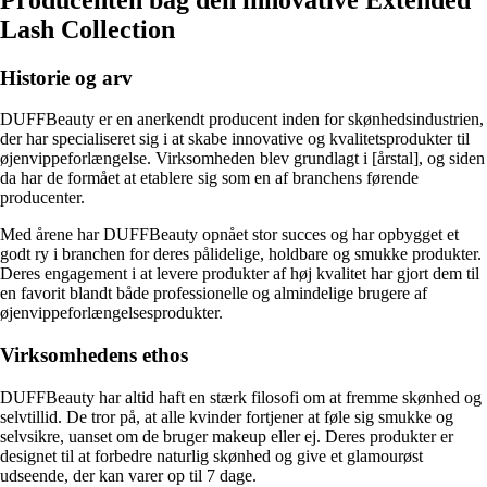
Lash Collection
Historie og arv
DUFFBeauty er en anerkendt producent inden for skønhedsindustrien,
der har specialiseret sig i at skabe innovative og kvalitetsprodukter til
øjenvippeforlængelse. Virksomheden blev grundlagt i [årstal], og siden
da har de formået at etablere sig som en af branchens førende
producenter.
Med årene har DUFFBeauty opnået stor succes og har opbygget et
godt ry i branchen for deres pålidelige, holdbare og smukke produkter.
Deres engagement i at levere produkter af høj kvalitet har gjort dem til
en favorit blandt både professionelle og almindelige brugere af
øjenvippeforlængelsesprodukter.
Virksomhedens ethos
DUFFBeauty har altid haft en stærk filosofi om at fremme skønhed og
selvtillid. De tror på, at alle kvinder fortjener at føle sig smukke og
selvsikre, uanset om de bruger makeup eller ej. Deres produkter er
designet til at forbedre naturlig skønhed og give et glamourøst
udseende, der kan varer op til 7 dage.