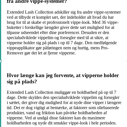
fra andre vippe-systemer?
Extended Lash Collection adskiller sig fra andre vippe-systemer
ved at tilbyde et komplet sæt, der indeholder alt hvad du har
brug for til at skabe et professionelt vippe-look. Med 36 vippe-
buketter i forskellige længder giver dette sæt mulighed for at
tilpasse udseendet efter dine præferencer. Desuden er den
specialudviklede vippelim og forsegler med til at sikre, at
vipperne holder sig på plads i op til 7 dage. Den medfølgende
vippeapplikator gør påføringen nem og hurtig, mens Pro-
Remover gør det let at fjerne vipperne.
Hvor længe kan jeg forvente, at vipperne holder
sig på plads?
Extended Lash Collection muliggør en holdbarhed på op til 7
dage. Dette skyldes den specialudviklede vippelim og forsegler
i sættet, der giver dig mulighed for at nyde dine vipper i længere
tid. Det er dog vigtigt at bemærke, at faktorer som oliebaserede
produkter, vand og friktion kan påvirke holdbarheden af
vipperne. Ved at undgå disse faktorer kan du maximere
holdbarheden og nyde dit smukke vippe-look i hele perioden.