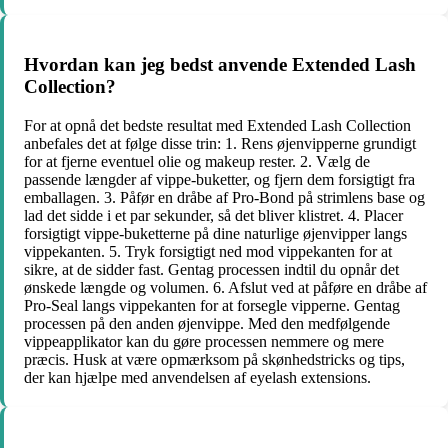
Hvordan kan jeg bedst anvende Extended Lash
Collection?
For at opnå det bedste resultat med Extended Lash Collection
anbefales det at følge disse trin: 1. Rens øjenvipperne grundigt
for at fjerne eventuel olie og makeup rester. 2. Vælg de
passende længder af vippe-buketter, og fjern dem forsigtigt fra
emballagen. 3. Påfør en dråbe af Pro-Bond på strimlens base og
lad det sidde i et par sekunder, så det bliver klistret. 4. Placer
forsigtigt vippe-buketterne på dine naturlige øjenvipper langs
vippekanten. 5. Tryk forsigtigt ned mod vippekanten for at
sikre, at de sidder fast. Gentag processen indtil du opnår det
ønskede længde og volumen. 6. Afslut ved at påføre en dråbe af
Pro-Seal langs vippekanten for at forsegle vipperne. Gentag
processen på den anden øjenvippe. Med den medfølgende
vippeapplikator kan du gøre processen nemmere og mere
præcis. Husk at være opmærksom på skønhedstricks og tips,
der kan hjælpe med anvendelsen af eyelash extensions.