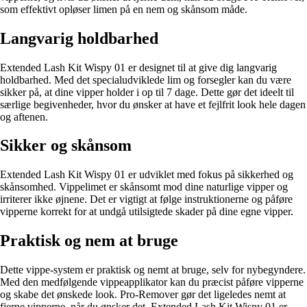
som effektivt opløser limen på en nem og skånsom måde.
Langvarig holdbarhed
Extended Lash Kit Wispy 01 er designet til at give dig langvarig
holdbarhed. Med det specialudviklede lim og forsegler kan du være
sikker på, at dine vipper holder i op til 7 dage. Dette gør det ideelt til
særlige begivenheder, hvor du ønsker at have et fejlfrit look hele dagen
og aftenen.
Sikker og skånsom
Extended Lash Kit Wispy 01 er udviklet med fokus på sikkerhed og
skånsomhed. Vippelimet er skånsomt mod dine naturlige vipper og
irriterer ikke øjnene. Det er vigtigt at følge instruktionerne og påføre
vipperne korrekt for at undgå utilsigtede skader på dine egne vipper.
Praktisk og nem at bruge
Dette vippe-system er praktisk og nemt at bruge, selv for nybegyndere.
Med den medfølgende vippeapplikator kan du præcist påføre vipperne
og skabe det ønskede look. Pro-Remover gør det ligeledes nemt at
fjerne vipperne, når du ønsker det. Extended Lash Kit Wispy 01 er