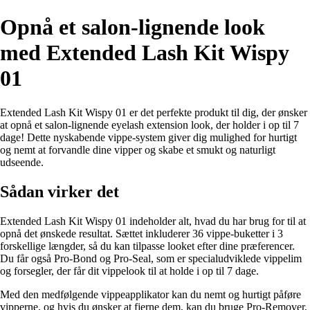
Opnå et salon-lignende look
med Extended Lash Kit Wispy
01
Extended Lash Kit Wispy 01 er det perfekte produkt til dig, der ønsker
at opnå et salon-lignende eyelash extension look, der holder i op til 7
dage! Dette nyskabende vippe-system giver dig mulighed for hurtigt
og nemt at forvandle dine vipper og skabe et smukt og naturligt
udseende.
Sådan virker det
Extended Lash Kit Wispy 01 indeholder alt, hvad du har brug for til at
opnå det ønskede resultat. Sættet inkluderer 36 vippe-buketter i 3
forskellige længder, så du kan tilpasse looket efter dine præferencer.
Du får også Pro-Bond og Pro-Seal, som er specialudviklede vippelim
og forsegler, der får dit vippelook til at holde i op til 7 dage.
Med den medfølgende vippeapplikator kan du nemt og hurtigt påføre
vipperne, og hvis du ønsker at fjerne dem, kan du bruge Pro-Remover,