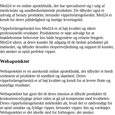
Med24 er en online apotekbutik, der har specialiseret sig i salg af
medicinske og sundhedsrelaterede produkter. De tilbyder også et
udvalg af beauty produkter, herunder vippeforlængelseskit. Med24 er
kendt for deres pålidelighed og hurtige leveringstid.
Vippeforlængelseskit hos Med24 er af høj kvalitet og sikrer
professionelle resultater. Produkterne er nøje udvalgt for at
imødekomme behovene hos både begyndere og erfarne brugere.
Med24 sikrer, at deres kunder får adgang til de bedste produkter på
markedet, og tilbyder desuden ekspertvejledning og support til kunder,
der ønsker at opnå perfekte vipper.
Webapotektet
Webapotektet er en anerkendt online apotekbutik, der tilbyder et bredt
sortiment af produkter til sundhed og skønhed. Deres
vippeforlængelseskit er af høj kvalitet og kendt for at levere flotte og
naturlige resultater.
Webapotektet har gjort det til deres mission at tilbyde produkter til
konkurrencedygtige priser uden at gå på kompromis med kvaliteten.
Deres vippeforlængelseskit indeholder alt, hvad der er nødvendigt for
at opnå smukke og fyldige vipper, herunder vipper, lim og værktøjer.
Webapotektet er det ideelle sted for forbrugere, der ønsker