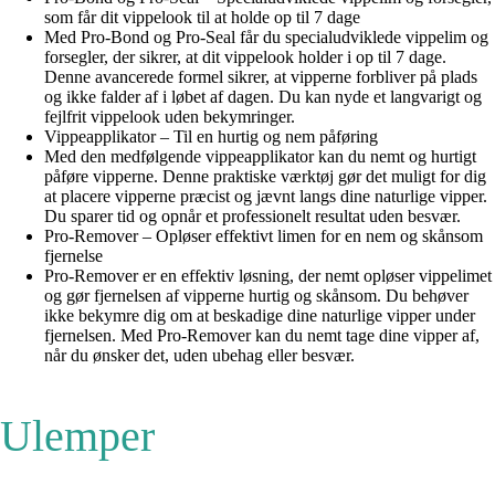
som får dit vippelook til at holde op til 7 dage
Med Pro-Bond og Pro-Seal får du specialudviklede vippelim og
forsegler, der sikrer, at dit vippelook holder i op til 7 dage.
Denne avancerede formel sikrer, at vipperne forbliver på plads
og ikke falder af i løbet af dagen. Du kan nyde et langvarigt og
fejlfrit vippelook uden bekymringer.
Vippeapplikator – Til en hurtig og nem påføring
Med den medfølgende vippeapplikator kan du nemt og hurtigt
påføre vipperne. Denne praktiske værktøj gør det muligt for dig
at placere vipperne præcist og jævnt langs dine naturlige vipper.
Du sparer tid og opnår et professionelt resultat uden besvær.
Pro-Remover – Opløser effektivt limen for en nem og skånsom
fjernelse
Pro-Remover er en effektiv løsning, der nemt opløser vippelimet
og gør fjernelsen af vipperne hurtig og skånsom. Du behøver
ikke bekymre dig om at beskadige dine naturlige vipper under
fjernelsen. Med Pro-Remover kan du nemt tage dine vipper af,
når du ønsker det, uden ubehag eller besvær.
Ulemper