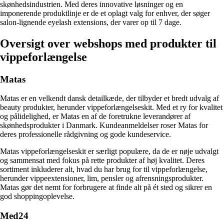
skønhedsindustrien. Med deres innovative løsninger og en
imponerende produktlinje er de et oplagt valg for enhver, der søger
salon-lignende eyelash extensions, der varer op til 7 dage.
Oversigt over webshops med produkter til
vippeforlængelse
Matas
Matas er en velkendt dansk detailkæde, der tilbyder et bredt udvalg af
beauty produkter, herunder vippeforlængelseskit. Med et ry for kvalitet
og pålidelighed, er Matas en af de foretrukne leverandører af
skønhedsprodukter i Danmark. Kundeanmeldelser roser Matas for
deres professionelle rådgivning og gode kundeservice.
Matas vippeforlængelseskit er særligt populære, da de er nøje udvalgt
og sammensat med fokus på rette produkter af høj kvalitet. Deres
sortiment inkluderer alt, hvad du har brug for til vippeforlængelse,
herunder vippeextensioner, lim, pensler og afrensningsprodukter.
Matas gør det nemt for forbrugere at finde alt på ét sted og sikrer en
god shoppingoplevelse.
Med24