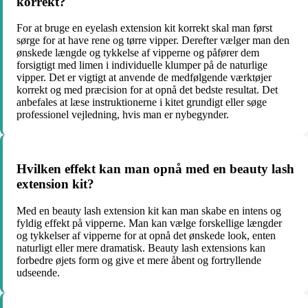
korrekt?
For at bruge en eyelash extension kit korrekt skal man først
sørge for at have rene og tørre vipper. Derefter vælger man den
ønskede længde og tykkelse af vipperne og påfører dem
forsigtigt med limen i individuelle klumper på de naturlige
vipper. Det er vigtigt at anvende de medfølgende værktøjer
korrekt og med præcision for at opnå det bedste resultat. Det
anbefales at læse instruktionerne i kitet grundigt eller søge
professionel vejledning, hvis man er nybegynder.
Hvilken effekt kan man opnå med en beauty lash
extension kit?
Med en beauty lash extension kit kan man skabe en intens og
fyldig effekt på vipperne. Man kan vælge forskellige længder
og tykkelser af vipperne for at opnå det ønskede look, enten
naturligt eller mere dramatisk. Beauty lash extensions kan
forbedre øjets form og give et mere åbent og fortryllende
udseende.