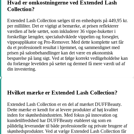
Hvad er omkostningerne ved Extended Lash
Collection?
Extended Lash Collection sælges til en enhedspris på 449,95 kr.
per milliliter. Det er vigtigt at bemærke, at prisen reflekterer
værdien af hele sættet, som inkluderer 36 vippe-buketter i
forskellige længder, specialudviklede vippelim og forsegler,
vippeapplikator og Pro-Remover. Med dette komplette sæt får
du et professionelt resultat i hjemmet, og sammenlignet med
prisen på salonbehandlinger kan det være en økonomisk
besparelse på lang sigt. Ved at følge korrekt vedligeholdelse kan
du forlænge levetiden på sættet og dermed få mere værdi ud af
din investering.
Hvilket mærke er Extended Lash Collection?
Extended Lash Collection er en del af mærket DUFFBeauty.
Dette mærke er kendt for at levere produkter af høj kvalitet
inden for skønhedsindustrien. Med fokus på innovation og
kundetilfredshed har DUFFBeauty etableret sig som en
pålidelig leverandør til både professionelle og private brugere af
skønhedsprodukter. Ved at vælge Extended Lash Collection får