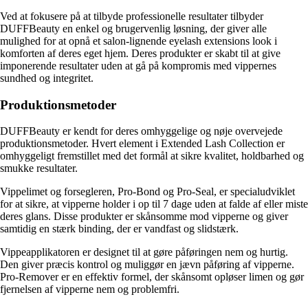
Ved at fokusere på at tilbyde professionelle resultater tilbyder
DUFFBeauty en enkel og brugervenlig løsning, der giver alle
mulighed for at opnå et salon-lignende eyelash extensions look i
komforten af deres eget hjem. Deres produkter er skabt til at give
imponerende resultater uden at gå på kompromis med vippernes
sundhed og integritet.
Produktionsmetoder
DUFFBeauty er kendt for deres omhyggelige og nøje overvejede
produktionsmetoder. Hvert element i Extended Lash Collection er
omhyggeligt fremstillet med det formål at sikre kvalitet, holdbarhed og
smukke resultater.
Vippelimet og forsegleren, Pro-Bond og Pro-Seal, er specialudviklet
for at sikre, at vipperne holder i op til 7 dage uden at falde af eller miste
deres glans. Disse produkter er skånsomme mod vipperne og giver
samtidig en stærk binding, der er vandfast og slidstærk.
Vippeapplikatoren er designet til at gøre påføringen nem og hurtig.
Den giver præcis kontrol og muliggør en jævn påføring af vipperne.
Pro-Remover er en effektiv formel, der skånsomt opløser limen og gør
fjernelsen af vipperne nem og problemfri.