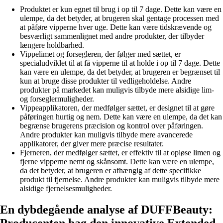
Produktet er kun egnet til brug i op til 7 dage. Dette kan være en
ulempe, da det betyder, at brugeren skal gentage processen med
at påføre vipperne hver uge. Dette kan være tidskrævende og
besværligt sammenlignet med andre produkter, der tilbyder
længere holdbarhed.
Vippelimet og forsegleren, der følger med sættet, er
specialudviklet til at få vipperne til at holde i op til 7 dage. Dette
kan være en ulempe, da det betyder, at brugeren er begrænset til
kun at bruge disse produkter til vedligeholdelse. Andre
produkter på markedet kan muligvis tilbyde mere alsidige lim-
og forseglermuligheder.
Vippeapplikatoren, der medfølger sættet, er designet til at gøre
påføringen hurtig og nem. Dette kan være en ulempe, da det kan
begrænse brugerens præcision og kontrol over påføringen.
Andre produkter kan muligvis tilbyde mere avancerede
applikatorer, der giver mere præcise resultater.
Fjerneren, der medfølger sættet, er effektiv til at opløse limen og
fjerne vipperne nemt og skånsomt. Dette kan være en ulempe,
da det betyder, at brugeren er afhængig af dette specifikke
produkt til fjernelse. Andre produkter kan muligvis tilbyde mere
alsidige fjernelsesmuligheder.
En dybdegående analyse af DUFFBeauty:
Producenten bag den innovative Extended