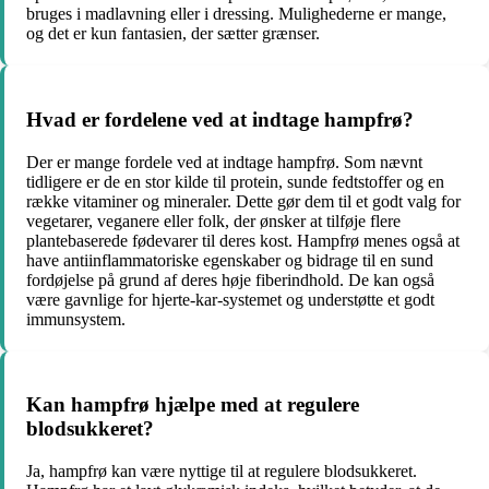
bruges i madlavning eller i dressing. Mulighederne er mange,
og det er kun fantasien, der sætter grænser.
Hvad er fordelene ved at indtage hampfrø?
Der er mange fordele ved at indtage hampfrø. Som nævnt
tidligere er de en stor kilde til protein, sunde fedtstoffer og en
række vitaminer og mineraler. Dette gør dem til et godt valg for
vegetarer, veganere eller folk, der ønsker at tilføje flere
plantebaserede fødevarer til deres kost. Hampfrø menes også at
have antiinflammatoriske egenskaber og bidrage til en sund
fordøjelse på grund af deres høje fiberindhold. De kan også
være gavnlige for hjerte-kar-systemet og understøtte et godt
immunsystem.
Kan hampfrø hjælpe med at regulere
blodsukkeret?
Ja, hampfrø kan være nyttige til at regulere blodsukkeret.