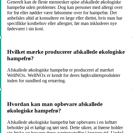
Generelt kan de fleste mennesker spise afskallede økologiske
hampefrø uden problemer. Dog kan personer med allergi over
for frø eller nødder være følsomme over for hampefrø. Det
anbefales altid at konsultere en læge eller dietist, hvis man har
specifikke kostbehov eller allergier, før man inkluderer nye
fødevarer i sin kost.
Hvilket mærke producerer afskallede økologiske
hampefrø?
Afskallede økologiske hampefrø er produceret af mærket
WellNOx. WellNOx er kendt for deres højkvalitetsprodukter
inden for sundhed og ernæring.
Hvordan kan man opbevare afskallede
økologiske hampefrø?
Afskallede økologiske hampefrø bør opbevares i en lufttæt
beholder på et køligt og tørt sted. Dette sikrer, at frøene holder
sig friske og bevarer deres næringsstoffer i længere tid. Undgå