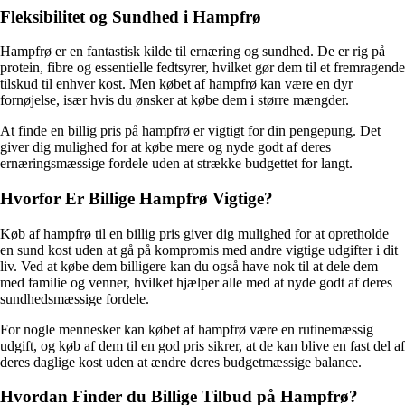
Fleksibilitet og Sundhed i Hampfrø
Hampfrø er en fantastisk kilde til ernæring og sundhed. De er rig på
protein, fibre og essentielle fedtsyrer, hvilket gør dem til et fremragende
tilskud til enhver kost. Men købet af hampfrø kan være en dyr
fornøjelse, især hvis du ønsker at købe dem i større mængder.
At finde en billig pris på hampfrø er vigtigt for din pengepung. Det
giver dig mulighed for at købe mere og nyde godt af deres
ernæringsmæssige fordele uden at strække budgettet for langt.
Hvorfor Er Billige Hampfrø Vigtige?
Køb af hampfrø til en billig pris giver dig mulighed for at opretholde
en sund kost uden at gå på kompromis med andre vigtige udgifter i dit
liv. Ved at købe dem billigere kan du også have nok til at dele dem
med familie og venner, hvilket hjælper alle med at nyde godt af deres
sundhedsmæssige fordele.
For nogle mennesker kan købet af hampfrø være en rutinemæssig
udgift, og køb af dem til en god pris sikrer, at de kan blive en fast del af
deres daglige kost uden at ændre deres budgetmæssige balance.
Hvordan Finder du Billige Tilbud på Hampfrø?