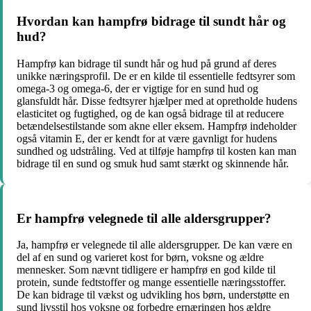
Hvordan kan hampfrø bidrage til sundt hår og
hud?
Hampfrø kan bidrage til sundt hår og hud på grund af deres
unikke næringsprofil. De er en kilde til essentielle fedtsyrer som
omega-3 og omega-6, der er vigtige for en sund hud og
glansfuldt hår. Disse fedtsyrer hjælper med at opretholde hudens
elasticitet og fugtighed, og de kan også bidrage til at reducere
betændelsestilstande som akne eller eksem. Hampfrø indeholder
også vitamin E, der er kendt for at være gavnligt for hudens
sundhed og udstråling. Ved at tilføje hampfrø til kosten kan man
bidrage til en sund og smuk hud samt stærkt og skinnende hår.
Er hampfrø velegnede til alle aldersgrupper?
Ja, hampfrø er velegnede til alle aldersgrupper. De kan være en
del af en sund og varieret kost for børn, voksne og ældre
mennesker. Som nævnt tidligere er hampfrø en god kilde til
protein, sunde fedtstoffer og mange essentielle næringsstoffer.
De kan bidrage til vækst og udvikling hos børn, understøtte en
sund livsstil hos voksne og forbedre ernæringen hos ældre