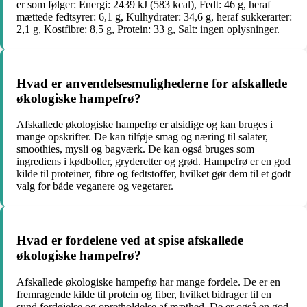
er som følger: Energi: 2439 kJ (583 kcal), Fedt: 46 g, heraf
mættede fedtsyrer: 6,1 g, Kulhydrater: 34,6 g, heraf sukkerarter:
2,1 g, Kostfibre: 8,5 g, Protein: 33 g, Salt: ingen oplysninger.
Hvad er anvendelsesmulighederne for afskallede
økologiske hampefrø?
Afskallede økologiske hampefrø er alsidige og kan bruges i
mange opskrifter. De kan tilføje smag og næring til salater,
smoothies, mysli og bagværk. De kan også bruges som
ingrediens i kødboller, gryderetter og grød. Hampefrø er en god
kilde til proteiner, fibre og fedtstoffer, hvilket gør dem til et godt
valg for både veganere og vegetarer.
Hvad er fordelene ved at spise afskallede
økologiske hampefrø?
Afskallede økologiske hampefrø har mange fordele. De er en
fremragende kilde til protein og fiber, hvilket bidrager til en
sund fordøjelse og opretholdelse af mæthed. De er også en god