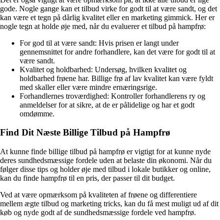
gode. Nogle gange kan et tilbud virke for godt til at være sandt, og det
kan være et tegn på dårlig kvalitet eller en marketing gimmick. Her er
nogle tegn at holde øje med, når du evaluerer et tilbud på hampfrø:
For god til at være sandt: Hvis prisen er langt under
gennemsnittet for andre forhandlere, kan det være for godt til at
være sandt.
Kvalitet og holdbarhed: Undersøg, hvilken kvalitet og
holdbarhed frøene har. Billige frø af lav kvalitet kan være fyldt
med skaller eller være mindre ernæringsrige.
Forhandlernes troværdighed: Kontroller forhandlerens ry og
anmeldelser for at sikre, at de er pålidelige og har et godt
omdømme.
Find Dit Næste Billige Tilbud på Hampfrø
At kunne finde billige tilbud på hampfrø er vigtigt for at kunne nyde
deres sundhedsmæssige fordele uden at belaste din økonomi. Når du
følger disse tips og holder øje med tilbud i lokale butikker og online,
kan du finde hampfrø til en pris, der passer til dit budget.
Ved at være opmærksom på kvaliteten af frøene og differentiere
mellem ægte tilbud og marketing tricks, kan du få mest muligt ud af dit
køb og nyde godt af de sundhedsmæssige fordele ved hampfrø.