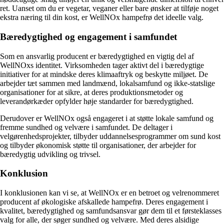
ret. Uanset om du er vegetar, veganer eller bare ønsker at tilføje noget
ekstra næring til din kost, er WellNOx hampefrø det ideelle valg.
Bæredygtighed og engagement i samfundet
Som en ansvarlig producent er bæredygtighed en vigtig del af
WellNOxs identitet. Virksomheden tager aktivt del i bæredygtige
initiativer for at mindske deres klimaaftryk og beskytte miljøet. De
arbejder tæt sammen med landmænd, lokalsamfund og ikke-statslige
organisationer for at sikre, at deres produktionsmetoder og
leverandørkæder opfylder høje standarder for bæredygtighed.
Derudover er WellNOx også engageret i at støtte lokale samfund og
fremme sundhed og velvære i samfundet. De deltager i
velgørenhedsprojekter, tilbyder uddannelsesprogrammer om sund kost
og tilbyder økonomisk støtte til organisationer, der arbejder for
bæredygtig udvikling og trivsel.
Konklusion
I konklusionen kan vi se, at WellNOx er en betroet og velrenommeret
producent af økologiske afskallede hampefrø. Deres engagement i
kvalitet, bæredygtighed og samfundsansvar gør dem til et førsteklasses
valg for alle, der søger sundhed og velvære. Med deres alsidige