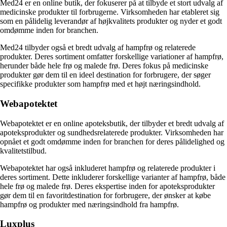
Med24 er en online butik, der fokuserer på at tilbyde et stort udvalg af
medicinske produkter til forbrugerne. Virksomheden har etableret sig
som en pålidelig leverandør af højkvalitets produkter og nyder et godt
omdømme inden for branchen.
Med24 tilbyder også et bredt udvalg af hampfrø og relaterede
produkter. Deres sortiment omfatter forskellige variationer af hampfrø,
herunder både hele frø og malede frø. Deres fokus på medicinske
produkter gør dem til en ideel destination for forbrugere, der søger
specifikke produkter som hampfrø med et højt næringsindhold.
Webapotektet
Webapotektet er en online apoteksbutik, der tilbyder et bredt udvalg af
apoteksprodukter og sundhedsrelaterede produkter. Virksomheden har
opnået et godt omdømme inden for branchen for deres pålidelighed og
kvalitetstilbud.
Webapotektet har også inkluderet hampfrø og relaterede produkter i
deres sortiment. Dette inkluderer forskellige varianter af hampfrø, både
hele frø og malede frø. Deres ekspertise inden for apoteksprodukter
gør dem til en favoritdestination for forbrugere, der ønsker at købe
hampfrø og produkter med næringsindhold fra hampfrø.
Luxplus