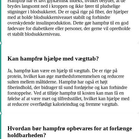
Hampfrø har et lavt glykæmisk indeks, hvilket betyder, at de
brydes langsomt ned i kroppen og ikke fører til pludselige
stigninger i blodsukkeret. De er også rige på fiber, der hjælper
med at holde blodsukkerniveauet stabilt og forhindre
overskydende insulinproduktion. Dette gør hampfrø til en god
fødevare for diabetikere eller personer, der gerne vil opretholde
et stabilt blodsukkerniveau.
Kan hampfrø hjælpe med vægttab?
Ja, hampfrø kan være en hjælp til vægttab. De er rige på
protein, hvilket kan øge mæthedsfornemmelsen og reducere
sulten mellem måltiderne. Hampfrø har også et højt
fiberindhold, der bidrager til sund fordøjelse og kan forhindre
forstoppelse. Ved at tilføje hampfrø til kosten kan man få en
følelse af at være mæt og tilfredsstillet, hvilket kan hjælpe med
at reducere overflødigt kalorieindtag og fremme vægttab.
Hvordan bør hampfrø opbevares for at forlænge
holdbarheden?