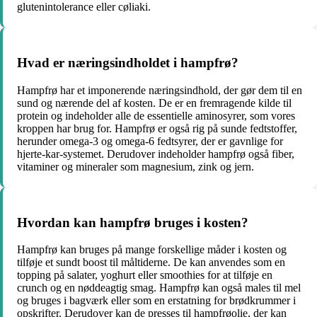
glutenintolerance eller cøliaki.
Hvad er næringsindholdet i hampfrø?
Hampfrø har et imponerende næringsindhold, der gør dem til en
sund og nærende del af kosten. De er en fremragende kilde til
protein og indeholder alle de essentielle aminosyrer, som vores
kroppen har brug for. Hampfrø er også rig på sunde fedtstoffer,
herunder omega-3 og omega-6 fedtsyrer, der er gavnlige for
hjerte-kar-systemet. Derudover indeholder hampfrø også fiber,
vitaminer og mineraler som magnesium, zink og jern.
Hvordan kan hampfrø bruges i kosten?
Hampfrø kan bruges på mange forskellige måder i kosten og
tilføje et sundt boost til måltiderne. De kan anvendes som en
topping på salater, yoghurt eller smoothies for at tilføje en
crunch og en nøddeagtig smag. Hampfrø kan også males til mel
og bruges i bagværk eller som en erstatning for brødkrummer i
opskrifter. Derudover kan de presses til hampfrøolie, der kan