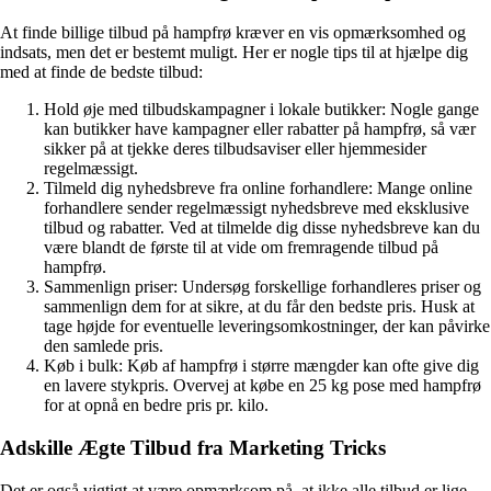
At finde billige tilbud på hampfrø kræver en vis opmærksomhed og
indsats, men det er bestemt muligt. Her er nogle tips til at hjælpe dig
med at finde de bedste tilbud:
Hold øje med tilbudskampagner i lokale butikker: Nogle gange
kan butikker have kampagner eller rabatter på hampfrø, så vær
sikker på at tjekke deres tilbudsaviser eller hjemmesider
regelmæssigt.
Tilmeld dig nyhedsbreve fra online forhandlere: Mange online
forhandlere sender regelmæssigt nyhedsbreve med eksklusive
tilbud og rabatter. Ved at tilmelde dig disse nyhedsbreve kan du
være blandt de første til at vide om fremragende tilbud på
hampfrø.
Sammenlign priser: Undersøg forskellige forhandleres priser og
sammenlign dem for at sikre, at du får den bedste pris. Husk at
tage højde for eventuelle leveringsomkostninger, der kan påvirke
den samlede pris.
Køb i bulk: Køb af hampfrø i større mængder kan ofte give dig
en lavere stykpris. Overvej at købe en 25 kg pose med hampfrø
for at opnå en bedre pris pr. kilo.
Adskille Ægte Tilbud fra Marketing Tricks
Det er også vigtigt at være opmærksom på, at ikke alle tilbud er lige