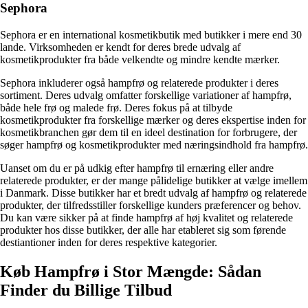
Sephora
Sephora er en international kosmetikbutik med butikker i mere end 30
lande. Virksomheden er kendt for deres brede udvalg af
kosmetikprodukter fra både velkendte og mindre kendte mærker.
Sephora inkluderer også hampfrø og relaterede produkter i deres
sortiment. Deres udvalg omfatter forskellige variationer af hampfrø,
både hele frø og malede frø. Deres fokus på at tilbyde
kosmetikprodukter fra forskellige mærker og deres ekspertise inden for
kosmetikbranchen gør dem til en ideel destination for forbrugere, der
søger hampfrø og kosmetikprodukter med næringsindhold fra hampfrø.
Uanset om du er på udkig efter hampfrø til ernæring eller andre
relaterede produkter, er der mange pålidelige butikker at vælge imellem
i Danmark. Disse butikker har et bredt udvalg af hampfrø og relaterede
produkter, der tilfredsstiller forskellige kunders præferencer og behov.
Du kan være sikker på at finde hampfrø af høj kvalitet og relaterede
produkter hos disse butikker, der alle har etableret sig som førende
destiantioner inden for deres respektive kategorier.
Køb Hampfrø i Stor Mængde: Sådan
Finder du Billige Tilbud