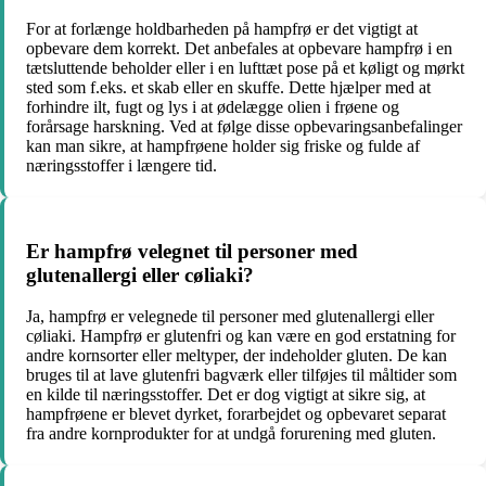
For at forlænge holdbarheden på hampfrø er det vigtigt at
opbevare dem korrekt. Det anbefales at opbevare hampfrø i en
tætsluttende beholder eller i en lufttæt pose på et køligt og mørkt
sted som f.eks. et skab eller en skuffe. Dette hjælper med at
forhindre ilt, fugt og lys i at ødelægge olien i frøene og
forårsage harskning. Ved at følge disse opbevaringsanbefalinger
kan man sikre, at hampfrøene holder sig friske og fulde af
næringsstoffer i længere tid.
Er hampfrø velegnet til personer med
glutenallergi eller cøliaki?
Ja, hampfrø er velegnede til personer med glutenallergi eller
cøliaki. Hampfrø er glutenfri og kan være en god erstatning for
andre kornsorter eller meltyper, der indeholder gluten. De kan
bruges til at lave glutenfri bagværk eller tilføjes til måltider som
en kilde til næringsstoffer. Det er dog vigtigt at sikre sig, at
hampfrøene er blevet dyrket, forarbejdet og opbevaret separat
fra andre kornprodukter for at undgå forurening med gluten.