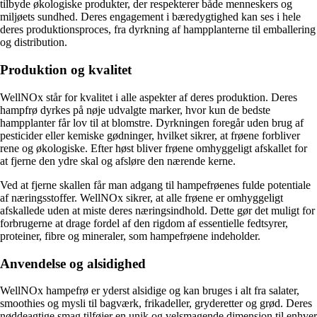
tilbyde økologiske produkter, der respekterer både menneskers og
miljøets sundhed. Deres engagement i bæredygtighed kan ses i hele
deres produktionsproces, fra dyrkning af hampplanterne til emballering
og distribution.
Produktion og kvalitet
WellNOx står for kvalitet i alle aspekter af deres produktion. Deres
hampfrø dyrkes på nøje udvalgte marker, hvor kun de bedste
hampplanter får lov til at blomstre. Dyrkningen foregår uden brug af
pesticider eller kemiske gødninger, hvilket sikrer, at frøene forbliver
rene og økologiske. Efter høst bliver frøene omhyggeligt afskallet for
at fjerne den ydre skal og afsløre den nærende kerne.
Ved at fjerne skallen får man adgang til hampefrøenes fulde potentiale
af næringsstoffer. WellNOx sikrer, at alle frøene er omhyggeligt
afskallede uden at miste deres næringsindhold. Dette gør det muligt for
forbrugerne at drage fordel af den rigdom af essentielle fedtsyrer,
proteiner, fibre og mineraler, som hampefrøene indeholder.
Anvendelse og alsidighed
WellNOx hampefrø er yderst alsidige og kan bruges i alt fra salater,
smoothies og mysli til bagværk, frikadeller, gryderetter og grød. Deres
nøddeagtige smag tilføjer en unik og velsmagende dimension til enhver