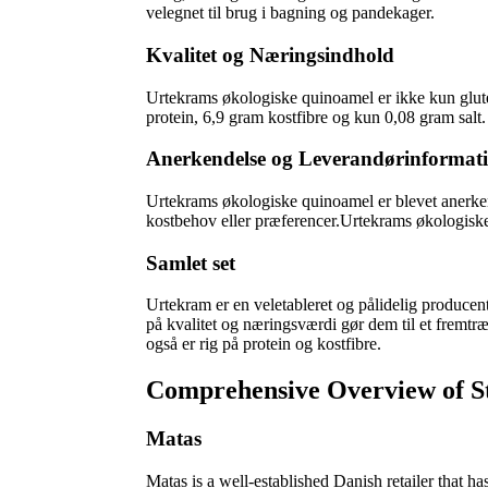
velegnet til brug i bagning og pandekager.
Kvalitet og Næringsindhold
Urtekrams økologiske quinoamel er ikke kun gluten
protein, 6,9 gram kostfibre og kun 0,08 gram salt.
Anerkendelse og Leverandørinformat
Urtekrams økologiske quinoamel er blevet anerkend
kostbehov eller præferencer.Urtekrams økologisk
Samlet set
Urtekram er en veletableret og pålidelig produce
på kvalitet og næringsværdi gør dem til et fremtr
også er rig på protein og kostfibre.
Comprehensive Overview of S
Matas
Matas is a well-established Danish retailer that h