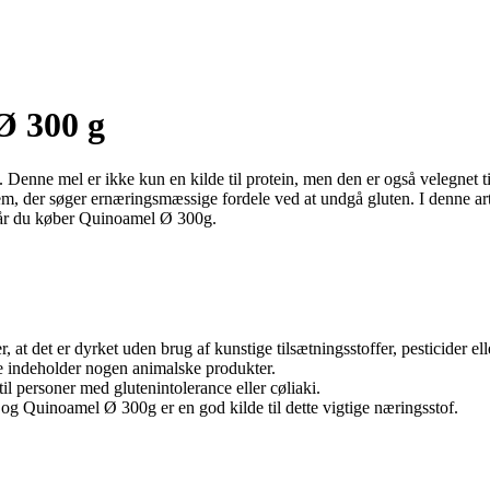
Ø 300 g
 Denne mel er ikke kun en kilde til protein, men den er også velegnet t
, der søger ernæringsmæssige fordele ved at undgå gluten. I denne artik
 når du køber Quinoamel Ø 300g.
r, at det er dyrket uden brug af kunstige tilsætningsstoffer, pesticider e
e indeholder nogen animalske produkter.
l personer med glutenintolerance eller cøliaki.
, og Quinoamel Ø 300g er en god kilde til dette vigtige næringsstof.