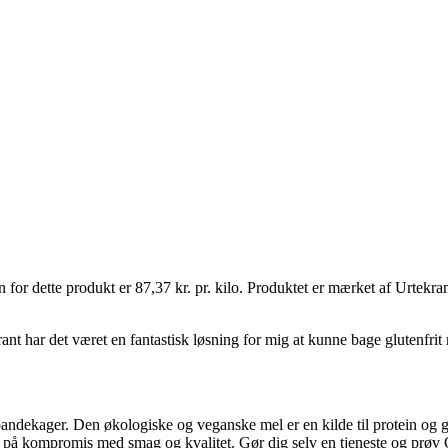
r dette produkt er 87,37 kr. pr. kilo. Produktet er mærket af Urtekram
nt har det været en fantastisk løsning for mig at kunne bage glutenfri
andekager. Den økologiske og veganske mel er en kilde til protein og g
på kompromis med smag og kvalitet. Gør dig selv en tjeneste og prøv Q