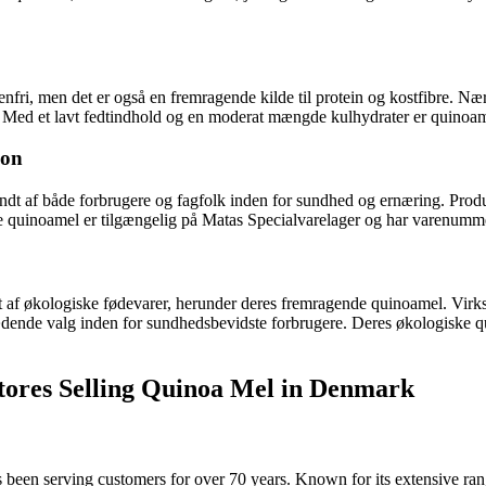
fri, men det er også en fremragende kilde til protein og kostfibre. Næ
 Med et lavt fedtindhold og en moderat mængde kulhydrater er quinoamel 
ion
t af både forbrugere og fagfolk inden for sundhed og ernæring. Produkte
e quinoamel er tilgængelig på Matas Specialvarelager og har varenum
nt af økologiske fødevarer, herunder deres fremragende quinoamel. Vir
ædende valg inden for sundhedsbevidste forbrugere. Deres økologiske qu
tores Selling Quinoa Mel in Denmark
as been serving customers for over 70 years. Known for its extensive ra