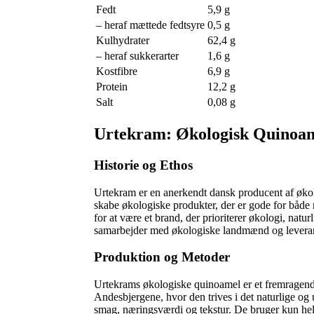
Fedt
5,9 g
– heraf mættede fedtsyre
0,5 g
Kulhydrater
62,4 g
– heraf sukkerarter
1,6 g
Kostfibre
6,9 g
Protein
12,2 g
Salt
0,08 g
Urtekram: Økologisk Quinoame
Historie og Ethos
Urtekram er en anerkendt dansk producent af øk
skabe økologiske produkter, der er gode for både
for at være et brand, der prioriterer økologi, na
samarbejder med økologiske landmænd og leverand
Produktion og Metoder
Urtekrams økologiske quinoamel er et fremragend
Andesbjergene, hvor den trives i det naturlige og
smag, næringsværdi og tekstur. De bruger kun hele qu