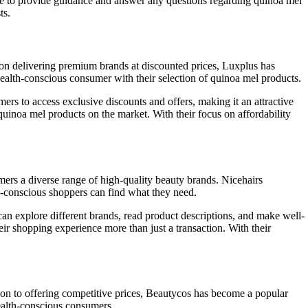
le to provide guidance and answer any questions regarding quinoa mel
ts.
 on delivering premium brands at discounted prices, Luxplus has
ealth-conscious consumer with their selection of quinoa mel products.
rs to access exclusive discounts and offers, making it an attractive
quinoa mel products on the market. With their focus on affordability
omers a diverse range of high-quality beauty brands. Nicehairs
h-conscious shoppers can find what they need.
s can explore different brands, read product descriptions, and make well-
ir shopping experience more than just a transaction. With their
ion to offering competitive prices, Beautycos has become a popular
health-conscious consumers.