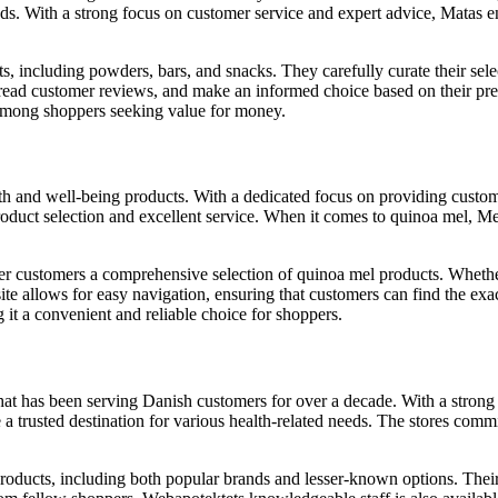
ands. With a strong focus on customer service and expert advice, Matas e
 including powders, bars, and snacks. They carefully curate their select
read customer reviews, and make an informed choice based on their pref
 among shoppers seeking value for money.
alth and well-being products. With a dedicated focus on providing custom
roduct selection and excellent service. When it comes to quinoa mel, Med
er customers a comprehensive selection of quinoa mel products. Whether 
e allows for easy navigation, ensuring that customers can find the exa
it a convenient and reliable choice for shoppers.
hat has been serving Danish customers for over a decade. With a strong
 trusted destination for various health-related needs. The stores commit
oducts, including both popular brands and lesser-known options. Their 