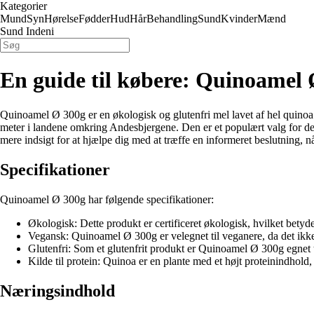
Kategorier
Mund
Syn
Hørelse
Fødder
Hud
Hår
Behandling
Sund
Kvinder
Mænd
Sund Indeni
En guide til købere: Quinoamel 
Quinoamel Ø 300g er en økologisk og glutenfri mel lavet af hel quinoa.
meter i landene omkring Andesbjergene. Den er et populært valg for dem
mere indsigt for at hjælpe dig med at træffe en informeret beslutning,
Specifikationer
Quinoamel Ø 300g har følgende specifikationer:
Økologisk: Dette produkt er certificeret økologisk, hvilket betyde
Vegansk: Quinoamel Ø 300g er velegnet til veganere, da det ikk
Glutenfri: Som et glutenfrit produkt er Quinoamel Ø 300g egnet ti
Kilde til protein: Quinoa er en plante med et højt proteinindhold
Næringsindhold