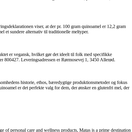
ringsdeklarationen viser, at der pr. 100 gram quinoamel er 12,2 gram
et sundere alternativ til traditionelle meltyper.
t er vegansk, hvilket gør det ideelt til folk med specifikke
mer 800427. Leveringsadressen er Rørmosevej 1, 3450 Allerød.
ksomhedens historie, ethos, bæredygtige produktionsmetoder og fokus
inoamel er det perfekte valg for dem, der ønsker en glutenfri mel, der
nge of personal care and wellness products, Matas is a prime destination