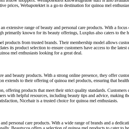
rom fellow shoppers. Webapotektets knowledgeable staff is also availab
tive prices, Webapotektet is a go-to destination for quinoa mel enthusias
s an extensive range of beauty and personal care products. With a focus
 primarily known for its beauty offerings, Luxplus also caters to the h
el products from trusted brands. Their membership model allows custome
tes its product selection to ensure customers have access to the latest 
uinoa mel enthusiasts looking for a great deal.
 care and beauty products. With a strong online presence, they offer cust
 extends to their offering of quinoa mel products, ensuring that healt
on, offering products that meet their strict quality standards. Customer
ers with helpful resources, including beauty tips and advice, making the
sfaction, Nicehair is a trusted choice for quinoa mel enthusiasts.
y and personal care products. With a wide range of brands and a dedicat
nally, Beautycos offers a selection of quinoa mel products to cater to 