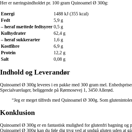
Her er næringsindholdet pr. 100 gram Quinoamel Ø 300g:
Energi
1488 kJ (355 kcal)
Fedt
5,9 g
– heraf mættede fedtsyrer
0,5 g
Kulhydrater
62,4 g
– heraf sukkerarter
1,6 g
Kostfibre
6,9 g
Protein
12,2 g
Salt
0,08 g
Indhold og Leverandør
Quinoamel Ø 300g leveres i en pakke med 300 gram mel. Enhedsprisen fo
Specialvarelager, beliggende på Rørmosevej 1, 3450 Allerød.
“Jeg er meget tilfreds med Quinoamel Ø 300g. Som glutenintolera
Konklusion
Quinoamel Ø 300g er en fantastisk mulighed for glutenfri bagning og p
Quinoamel Ø 300g kan du føle dig tryg ved at undgå gluten uden at gå 