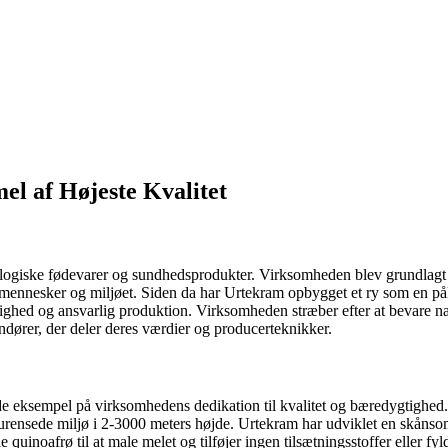
l af Højeste Kvalitet
ologiske fødevarer og sundhedsprodukter. Virksomheden blev grundlag
 mennesker og miljøet. Siden da har Urtekram opbygget et ry som en pål
turlighed og ansvarlig produktion. Virksomheden stræber efter at bevare 
ører, der deler deres værdier og producerteknikker.
e eksempel på virksomhedens dedikation til kvalitet og bæredygtighed
 urensede miljø i 2-3000 meters højde. Urtekram har udviklet en skånsom
inoafrø til at male melet og tilføjer ingen tilsætningsstoffer eller fyldst