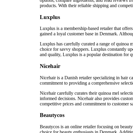
options, compare ingredients, and read reviews f
products. With their reliable shipping and competi
Luxplus
Luxplus is a membership-based retailer that offer
gained a loyal customer base in Denmark. Although
Luxplus has carefully curated a range of quinoa m
choice for savvy shoppers. Luxplus constantly upda
and quality, Luxplus is a popular destination for q
Nicehair
Nicehair is a Danish retailer specializing in hair
commitment to providing a comprehensive selection
Nicehair carefully curates their quinoa mel selecti
informed decisions. Nicehair also provides custom
competitive prices and commitment to customer sati
Beautycos
Beautycos is an online retailer focusing on beaut
choice for beauty enthusiasts in Denmark. Additio