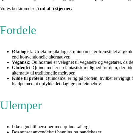
Vores bedømmelse:
5 ud af 5 stjerner.
Fordele
Økologisk
: Urtekram økologisk quinoamel er fremstillet af økolo
end konventionelle alternativer.
Vegansk
: Quinoamel er velegnet til veganere og vegetarer, da de
Glutenfri
: Quinoamel er en fantastisk mulighed for dem, der lider 
alternativ til traditionelle meltyper.
Kilde til protein
: Quinoamel er rig på protein, hvilket er vigtig
hjælpe med at opfylde det daglige proteinbehov.
Ulemper
Ikke egnet til personer med quinoa-allergi
Begrænset anvendelse i bagning og pandekager