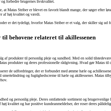
 og forbedre brugernes livskvalitet.
at Matas Striber er blevet en favorit blandt mange, der søger efter l
er af høj kvalitet og værdi.
er er det tydeligt, hvorfor Matas Striber er et valg, der skiller sig ud
il behovene relateret til akillessenen
g af produkter til personlig pleje og sundhed. Med en solid tilstedevær
as produkter og deres professionelle rådgivning. Hvad gør Matas til det 
sserer de udfordringer, der er forbundet med ømme hæle og achillessener
til smertelindring og fugtighedscreme til hæle og akillessener. Matas til
ehov.
ndhed og personlig pleje. Deres omfattende sortiment og brugervenlige hj
f høj kvalitet og har positive kundeanmeldelser, der roser deres pålideli