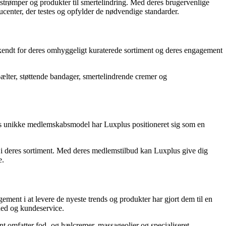
sstrømper og produkter til smertelindring. Med deres brugervenlige
center, der testes og opfylder de nødvendige standarder.
 kendt for deres omhyggeligt kuraterede sortiment og deres engagement
bælter, støttende bandager, smertelindrende cremer og
res unikke medlemskabsmodel har Luxplus positioneret sig som en
r i deres sortiment. Med deres medlemstilbud kan Luxplus give dig
e.
ment i at levere de nyeste trends og produkter har gjort dem til en
ghed og kundeservice.
nt omfatter fod- og hælcremer, massageolier og specialiseret