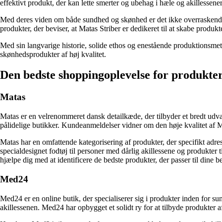
effektivt produkt, der kan lette smerter og ubehag i hæle og akillessener
Med deres viden om både sundhed og skønhed er det ikke overraskende, 
produkter, der beviser, at Matas Striber er dedikeret til at skabe produkt
Med sin langvarige historie, solide ethos og enestående produktionsmetod
skønhedsprodukter af høj kvalitet.
Den bedste shoppingoplevelse for produkter t
Matas
Matas er en velrenommeret dansk detailkæde, der tilbyder et bredt udval
pålidelige butikker. Kundeanmeldelser vidner om den høje kvalitet af Mat
Matas har en omfattende kategorisering af produkter, der specifikt adre
specialdesignet fodtøj til personer med dårlig akillessene og produkter 
hjælpe dig med at identificere de bedste produkter, der passer til dine b
Med24
Med24 er en online butik, der specialiserer sig i produkter inden for su
akillessenen. Med24 har opbygget et solidt ry for at tilbyde produkter a