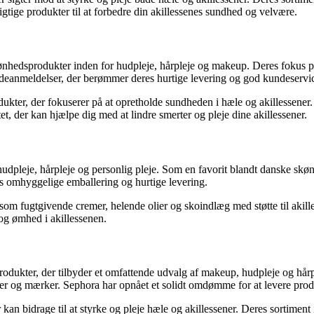
 rigtige produkter til at forbedre din akillessenes sundhed og velvære.
skønhedsprodukter inden for hudpleje, hårpleje og makeup. Deres fokus på
ndeanmeldelser, der berømmer deres hurtige levering og god kundeservi
dukter, der fokuserer på at opretholde sundheden i hæle og akillessener
tet, der kan hjælpe dig med at lindre smerter og pleje dine akillessener.
udpleje, hårpleje og personlig pleje. Som en favorit blandt danske skøn
s omhyggelige emballering og hurtige levering.
om fugtgivende cremer, helende olier og skoindlæg med støtte til akill
og ømhed i akillessenen.
dukter, der tilbyder et omfattende udvalg af makeup, hudpleje og hårple
er og mærker. Sephora har opnået et solidt omdømme for at levere produk
an bidrage til at styrke og pleje hæle og akillessener. Deres sortiment 