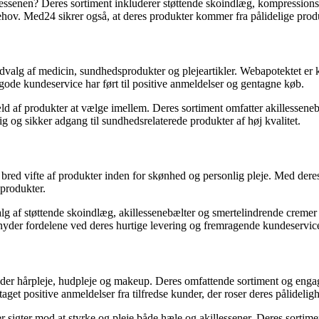
llessenen? Deres sortiment inkluderer støttende skoindlæg, kompression
ehov. Med24 sikrer også, at deres produkter kommer fra pålidelige produ
udvalg af medicin, sundhedsprodukter og plejeartikler. Webapotektet er
 gode kundeservice har ført til positive anmeldelser og gentagne køb.
ld af produkter at vælge imellem. Deres sortiment omfatter akillessene
g og sikker adgang til sundhedsrelaterede produkter af høj kvalitet.
n bred vifte af produkter inden for skønhed og personlig pleje. Med de
sprodukter.
alg af støttende skoindlæg, akillessenebælter og smertelindrende creme
u nyder fordelene ved deres hurtige levering og fremragende kundeservic
der hårpleje, hudpleje og makeup. Deres omfattende sortiment og engage
get positive anmeldelser fra tilfredse kunder, der roser deres pålideli
r sigter mod at styrke og pleje både hæle og akillessener. Deres sortime