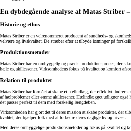
En dybdegående analyse af Matas Striber 
Historie og ethos
Matas Striber er en velrenommeret producent af sundheds- og skønhedspr
velvære og livskvalitet. De stræber efter at tilbyde løsninger på forske
Produktionsmetoder
Matas Striber har en omhyggelig og præcis produktionsproces, der sikre
hæle og akillessener. Virksomhedens fokus på kvalitet og komfort afspej
Relation til produktet
Matas Striber har formået at skabe et hælindlæg, der effektivt lindrer sm
af hælproblemer eller ømme akillessener. Hælindlægget udligner også 
det passer perfekt til dem med forskellig længdeben.
Virksomheden har gjort det til deres mission at skabe produkter, der til
kvalitet, der hjælper folk med at forbedre deres daglige liv og trivsel.
Med deres omhyggelige produktionsmetoder og fokus på kvalitet og kom