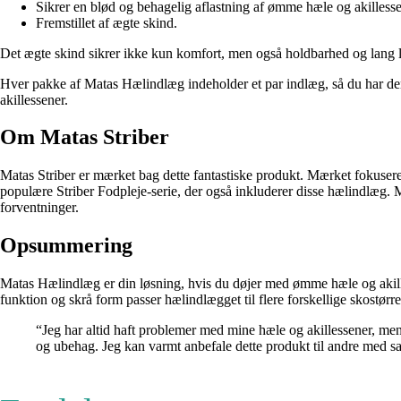
Sikrer en blød og behagelig aflastning af ømme hæle og akillesse
Fremstillet af ægte skind.
Det ægte skind sikrer ikke kun komfort, men også holdbarhed og lang l
Hver pakke af Matas Hælindlæg indeholder et par indlæg, så du har den n
akillessener.
Om Matas Striber
Matas Striber er mærket bag dette fantastiske produkt. Mærket fokuserer
populære Striber Fodpleje-serie, der også inkluderer disse hælindlæg. M
forventninger.
Opsummering
Matas Hælindlæg er din løsning, hvis du døjer med ømme hæle og akilles
funktion og skrå form passer hælindlægget til flere forskellige skostør
“Jeg har altid haft problemer med mine hæle og akillessener, men
og ubehag. Jeg kan varmt anbefale dette produkt til andre med 