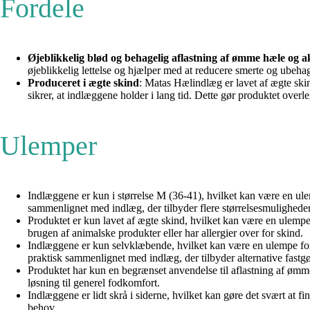
Fordele
Øjeblikkelig blød og behagelig aflastning af ømme hæle og ak
øjeblikkelig lettelse og hjælper med at reducere smerte og ubeha
Produceret i ægte skind
: Matas Hælindlæg er lavet af ægte skin
sikrer, at indlæggene holder i lang tid. Dette gør produktet over
Ulemper
Indlæggene er kun i størrelse M (36-41), hvilket kan være en ule
sammenlignet med indlæg, der tilbyder flere størrelsesmuligheder
Produktet er kun lavet af ægte skind, hvilket kan være en ulempe 
brugen af animalske produkter eller har allergier over for skind.
Indlæggene er kun selvklæbende, hvilket kan være en ulempe for p
praktisk sammenlignet med indlæg, der tilbyder alternative fastg
Produktet har kun en begrænset anvendelse til aflastning af ømme
løsning til generel fodkomfort.
Indlæggene er lidt skrå i siderne, hvilket kan gøre det svært at fi
behov.