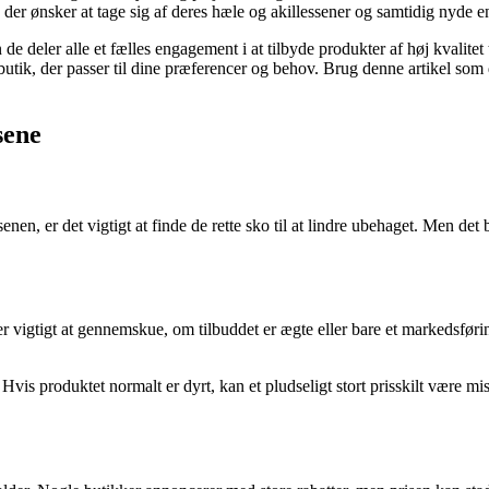
 der ønsker at tage sig af deres hæle og akillessener og samtidig nyde en
de deler alle et fælles engagement i at tilbyde produkter af høj kvalitet
n butik, der passer til dine præferencer og behov. Brug denne artikel som
sene
enen, er det vigtigt at finde de rette sko til at lindre ubehaget. Men de
er vigtigt at gennemskue, om tilbuddet er ægte eller bare et markedsføri
is produktet normalt er dyrt, kan et pludseligt stort prisskilt være mi