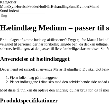
Kategorier
Mund
Syn
Hørelse
Fødder
Hud
Hår
Behandling
Sund
Kvinder
Mænd
Sund Indeni
Hælindlæg Medium – passer til s
Er du plaget af ømme hæle og akillessener? Frygt ej, for Matas Hælindlæ
velegnet til personer, der har forskellig længde ben, da det kan udlign
siderne, hvilket gør, at det passer til flere forskellige skostørrelser. Str.
Anvendelse af hælindlægget
Det er nemt og simpelt at anvende Matas Hælindlæg. Du skal blot følge 
Fjern folien bag på indlæggene.
Placer indlæggene i dine sko med den selvklæbende side nedad 
Med disse få trin kan du opleve den lindring, du har brug for, og få mer
Produktspecifikationer