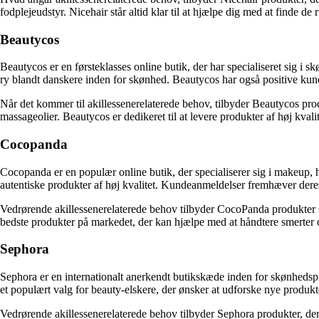
fodplejeudstyr. Nicehair står altid klar til at hjælpe dig med at finde de
Beautycos
Beautycos er en førsteklasses online butik, der har specialiseret sig i 
ry blandt danskere inden for skønhed. Beautycos har også positive ku
Når det kommer til akillessenerelaterede behov, tilbyder Beautycos pro
massageolier. Beautycos er dedikeret til at levere produkter af høj kvali
Cocopanda
Cocopanda er en populær online butik, der specialiserer sig i makeup, h
autentiske produkter af høj kvalitet. Kundeanmeldelser fremhæver dere
Vedrørende akillessenerelaterede behov tilbyder CocoPanda produkter s
bedste produkter på markedet, der kan hjælpe med at håndtere smerter 
Sephora
Sephora er en internationalt anerkendt butikskæde inden for skønhedspro
et populært valg for beauty-elskere, der ønsker at udforske nye produkt
Vedrørende akillessenerelaterede behov tilbyder Sephora produkter, der k