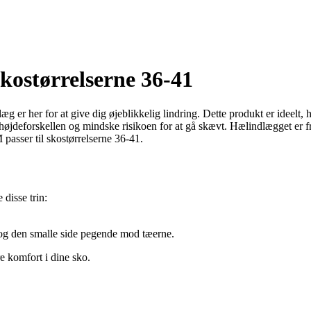
kostørrelserne 36-41
g er her for at give dig øjeblikkelig lindring. Dette produkt er ideelt
e højdeforskellen og mindske risikoen for at gå skævt. Hælindlægget er f
 M passer til skostørrelserne 36-41.
disse trin:
og den smalle side pegende mod tæerne.
e komfort i dine sko.