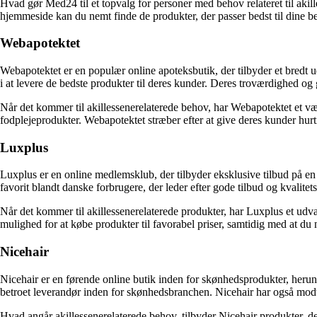
Hvad gør Med24 til et topvalg for personer med behov relateret til aki
hjemmeside kan du nemt finde de produkter, der passer bedst til dine b
Webapotektet
Webapotektet er en populær online apoteksbutik, der tilbyder et bredt 
i at levere de bedste produkter til deres kunder. Deres troværdighed og
Når det kommer til akillessenerelaterede behov, har Webapotektet et væ
fodplejeprodukter. Webapotektet stræber efter at give deres kunder hurti
Luxplus
Luxplus er en online medlemsklub, der tilbyder eksklusive tilbud på e
favorit blandt danske forbrugere, der leder efter gode tilbud og kvalitet
Når det kommer til akillessenerelaterede produkter, har Luxplus et udv
mulighed for at købe produkter til favorabel priser, samtidig med at d
Nicehair
Nicehair er en førende online butik inden for skønhedsprodukter, herun
betroet leverandør inden for skønhedsbranchen. Nicehair har også modta
Hvad angår akillessenerelaterede behov, tilbyder Nicehair produkter, de