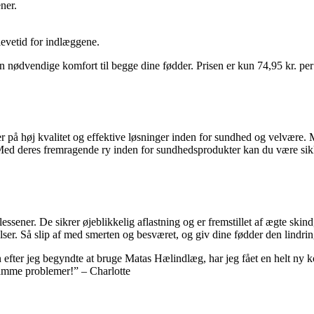
ner.
evetid for indlæggene.
ødvendige komfort til begge dine fødder. Prisen er kun 74,95 kr. per pa
 på høj kvalitet og effektive løsninger inden for sundhed og velvære. M
ed deres fremragende ry inden for sundhedsprodukter kan du være sikker 
sener. De sikrer øjeblikkelig aflastning og er fremstillet af ægte ski
relser. Så slip af med smerten og besværet, og giv dine fødder den lindr
 efter jeg begyndte at bruge Matas Hælindlæg, har jeg fået en helt ny 
samme problemer!” – Charlotte