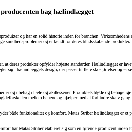
– producenten bag hælindlægget
odukter og har en solid historie inden for branchen. Virksomhedens eth
llige sundhedsproblemer og er kendt for deres tillidsskabende produkter.
r, at deres produkter opfylder højeste standarder. Hælindlægget er lave
ler sig i hælindlæggets design, der passer til flere skostørrelser og er
erter og ubehag i hæle og akillessener. Produktets bløde og behagelige af
højdeforskellen mellem benene og hjælper med at forhindre skæv gang. 
byder både funktionalitet og komfort. Matas Striber hælindlægget er et p
fort har Matas Striber etableret sig som en førende producent inden f