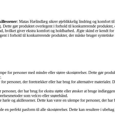
illessener
: Matas Hælindlæg sikrer øjeblikkelig lindring og komfort til
g. Dette gør produktet overlegent i forhold til konkurrerende produkter
d, hvilket giver ekstra komfort og holdbarhed. Ægte skind er kendt for a
legent i forhold til konkurrerende produkter, der måske bruger syntetisk
mpe for personer med mindre eller større skostørrelser. Dette gør prod
.
for personer, der foretrækker eller har brug for alternative materialer. 
ersoner, der har brug for ekstra støtte eller ønsker at bruge indlæggen
ørelsesmetoder som velcro eller snørebånd.
 hæle og akillessener. Dette kan være en ulempe for personer, der har 
nde en perfekt pasform til alle skostørrelser. Dette kan resultere i ubeh