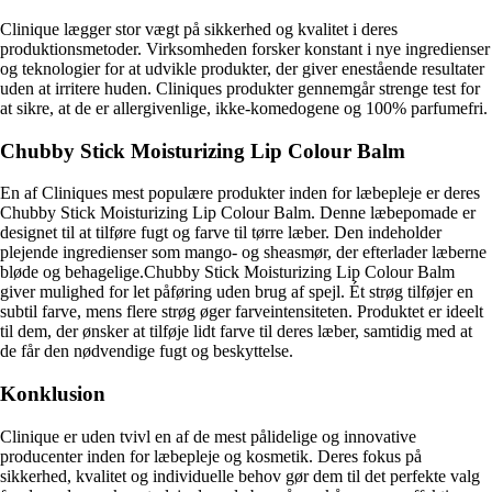
Clinique lægger stor vægt på sikkerhed og kvalitet i deres
produktionsmetoder. Virksomheden forsker konstant i nye ingredienser
og teknologier for at udvikle produkter, der giver enestående resultater
uden at irritere huden. Cliniques produkter gennemgår strenge test for
at sikre, at de er allergivenlige, ikke-komedogene og 100% parfumefri.
Chubby Stick Moisturizing Lip Colour Balm
En af Cliniques mest populære produkter inden for læbepleje er deres
Chubby Stick Moisturizing Lip Colour Balm. Denne læbepomade er
designet til at tilføre fugt og farve til tørre læber. Den indeholder
plejende ingredienser som mango- og sheasmør, der efterlader læberne
bløde og behagelige.Chubby Stick Moisturizing Lip Colour Balm
giver mulighed for let påføring uden brug af spejl. Ét strøg tilføjer en
subtil farve, mens flere strøg øger farveintensiteten. Produktet er ideelt
til dem, der ønsker at tilføje lidt farve til deres læber, samtidig med at
de får den nødvendige fugt og beskyttelse.
Konklusion
Clinique er uden tvivl en af de mest pålidelige og innovative
producenter inden for læbepleje og kosmetik. Deres fokus på
sikkerhed, kvalitet og individuelle behov gør dem til det perfekte valg