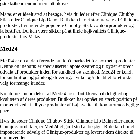
gøre købene endnu mere attraktive.
Matas er et ideelt sted at besøge, hvis du leder efter Clinique Chubby
Stick eller Clinique Lip Balm. Butikken har et stort udvalg af Clinique-
produkter, herunder de populære Chubby Stick-contourprodukter og
læbestifter. Du kan være sikker på at finde højkvalitets Clinique-
produkter hos Matas.
Med24
Med24 er en anden førende butik på markedet for kosmetikprodukter.
Denne onlinebutik er specialiseret i apoteksvarer og tilbyder et bredt
udvalg af produkter inden for sundhed og skønhed. Med24 er kendt
for sin hurtige og pålidelige levering, hvilket gør det til et foretrukket
valg for mange kunder.
Kundernes anmeldelser af Med24 roser butikkens pålidelighed og
kvaliteten af deres produkter. Butikken har opnået en stærk position på
markedet ved at tilbyde produkter af høj kvalitet til konkurrencedygtige
priser.
Hvis du søger Clinique Chubby Stick, Clinique Lip Balm eller andre
Clinique-produkter, er Med24 et godt sted at besøge. Butikken har et
imponerende udvalg af Clinique-produkter og leverer dem direkte til
din hoveddør.