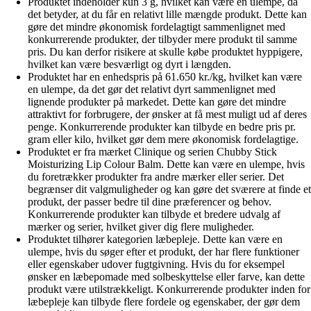
Produktet indeholder kun 3 g, hvilket kan være en ulempe, da
det betyder, at du får en relativt lille mængde produkt. Dette kan
gøre det mindre økonomisk fordelagtigt sammenlignet med
konkurrerende produkter, der tilbyder mere produkt til samme
pris. Du kan derfor risikere at skulle købe produktet hyppigere,
hvilket kan være besværligt og dyrt i længden.
Produktet har en enhedspris på 61.650 kr./kg, hvilket kan være
en ulempe, da det gør det relativt dyrt sammenlignet med
lignende produkter på markedet. Dette kan gøre det mindre
attraktivt for forbrugere, der ønsker at få mest muligt ud af deres
penge. Konkurrerende produkter kan tilbyde en bedre pris pr.
gram eller kilo, hvilket gør dem mere økonomisk fordelagtige.
Produktet er fra mærket Clinique og serien Chubby Stick
Moisturizing Lip Colour Balm. Dette kan være en ulempe, hvis
du foretrækker produkter fra andre mærker eller serier. Det
begrænser dit valgmuligheder og kan gøre det sværere at finde et
produkt, der passer bedre til dine præferencer og behov.
Konkurrerende produkter kan tilbyde et bredere udvalg af
mærker og serier, hvilket giver dig flere muligheder.
Produktet tilhører kategorien læbepleje. Dette kan være en
ulempe, hvis du søger efter et produkt, der har flere funktioner
eller egenskaber udover fugtgivning. Hvis du for eksempel
ønsker en læbepomade med solbeskyttelse eller farve, kan dette
produkt være utilstrækkeligt. Konkurrerende produkter inden for
læbepleje kan tilbyde flere fordele og egenskaber, der gør dem