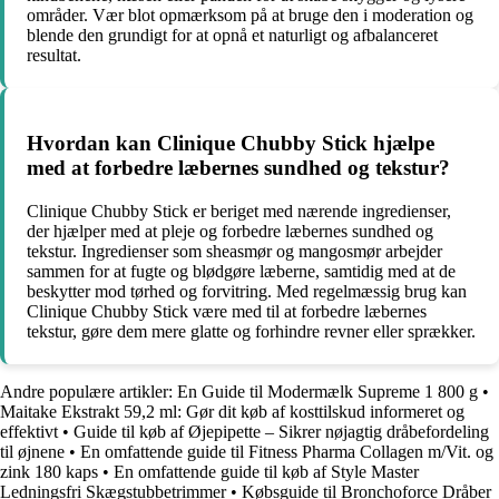
områder. Vær blot opmærksom på at bruge den i moderation og
blende den grundigt for at opnå et naturligt og afbalanceret
resultat.
Hvordan kan Clinique Chubby Stick hjælpe
med at forbedre læbernes sundhed og tekstur?
Clinique Chubby Stick er beriget med nærende ingredienser,
der hjælper med at pleje og forbedre læbernes sundhed og
tekstur. Ingredienser som sheasmør og mangosmør arbejder
sammen for at fugte og blødgøre læberne, samtidig med at de
beskytter mod tørhed og forvitring. Med regelmæssig brug kan
Clinique Chubby Stick være med til at forbedre læbernes
tekstur, gøre dem mere glatte og forhindre revner eller sprækker.
Andre populære artikler:
En Guide til Modermælk Supreme 1 800 g
•
Maitake Ekstrakt 59,2 ml: Gør dit køb af kosttilskud informeret og
effektivt
•
Guide til køb af Øjepipette – Sikrer nøjagtig dråbefordeling
til øjnene
•
En omfattende guide til Fitness Pharma Collagen m/Vit. og
zink 180 kaps
•
En omfattende guide til køb af Style Master
Ledningsfri Skægstubbetrimmer
•
Købsguide til Bronchoforce Dråber