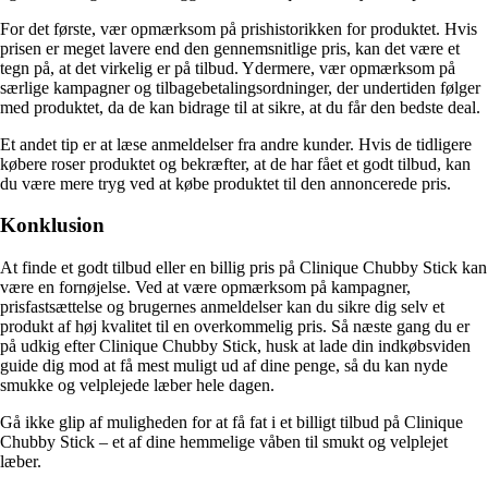
For det første, vær opmærksom på prishistorikken for produktet. Hvis
prisen er meget lavere end den gennemsnitlige pris, kan det være et
tegn på, at det virkelig er på tilbud. Ydermere, vær opmærksom på
særlige kampagner og tilbagebetalingsordninger, der undertiden følger
med produktet, da de kan bidrage til at sikre, at du får den bedste deal.
Et andet tip er at læse anmeldelser fra andre kunder. Hvis de tidligere
købere roser produktet og bekræfter, at de har fået et godt tilbud, kan
du være mere tryg ved at købe produktet til den annoncerede pris.
Konklusion
At finde et godt tilbud eller en billig pris på Clinique Chubby Stick kan
være en fornøjelse. Ved at være opmærksom på kampagner,
prisfastsættelse og brugernes anmeldelser kan du sikre dig selv et
produkt af høj kvalitet til en overkommelig pris. Så næste gang du er
på udkig efter Clinique Chubby Stick, husk at lade din indkøbsviden
guide dig mod at få mest muligt ud af dine penge, så du kan nyde
smukke og velplejede læber hele dagen.
Gå ikke glip af muligheden for at få fat i et billigt tilbud på Clinique
Chubby Stick – et af dine hemmelige våben til smukt og velplejet
læber.