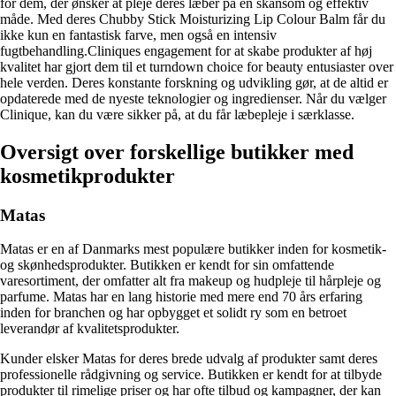
for dem, der ønsker at pleje deres læber på en skånsom og effektiv
måde. Med deres Chubby Stick Moisturizing Lip Colour Balm får du
ikke kun en fantastisk farve, men også en intensiv
fugtbehandling.Cliniques engagement for at skabe produkter af høj
kvalitet har gjort dem til et turndown choice for beauty entusiaster over
hele verden. Deres konstante forskning og udvikling gør, at de altid er
opdaterede med de nyeste teknologier og ingredienser. Når du vælger
Clinique, kan du være sikker på, at du får læbepleje i særklasse.
Oversigt over forskellige butikker med
kosmetikprodukter
Matas
Matas er en af Danmarks mest populære butikker inden for kosmetik-
og skønhedsprodukter. Butikken er kendt for sin omfattende
varesortiment, der omfatter alt fra makeup og hudpleje til hårpleje og
parfume. Matas har en lang historie med mere end 70 års erfaring
inden for branchen og har opbygget et solidt ry som en betroet
leverandør af kvalitetsprodukter.
Kunder elsker Matas for deres brede udvalg af produkter samt deres
professionelle rådgivning og service. Butikken er kendt for at tilbyde
produkter til rimelige priser og har ofte tilbud og kampagner, der kan