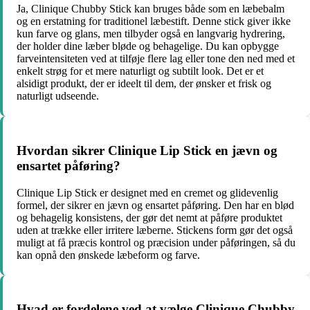
Ja, Clinique Chubby Stick kan bruges både som en læbebalm
og en erstatning for traditionel læbestift. Denne stick giver ikke
kun farve og glans, men tilbyder også en langvarig hydrering,
der holder dine læber bløde og behagelige. Du kan opbygge
farveintensiteten ved at tilføje flere lag eller tone den ned med et
enkelt strøg for et mere naturligt og subtilt look. Det er et
alsidigt produkt, der er ideelt til dem, der ønsker et frisk og
naturligt udseende.
Hvordan sikrer Clinique Lip Stick en jævn og
ensartet påføring?
Clinique Lip Stick er designet med en cremet og glidevenlig
formel, der sikrer en jævn og ensartet påføring. Den har en blød
og behagelig konsistens, der gør det nemt at påføre produktet
uden at trække eller irritere læberne. Stickens form gør det også
muligt at få præcis kontrol og præcision under påføringen, så du
kan opnå den ønskede læbeform og farve.
Hvad er fordelene ved at vælge Clinique Chubby