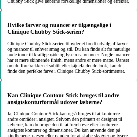
Chubby Stick give læberne forskellige dimensioner og effekter.
Hvilke farver og nuancer er tilgængelige i
Clinique Chubby Stick-serien?
Clinique Chubby Stick-serien tilbyder et bredt udvalg af farver
og nuancer til enhver smag og stil. Du kan finde alt fra naturlige
nude toner til kraftige røde og lyse rosa nuancer. Nogle nuancer
har et mere skinnende finish, mens andre er mere matte. Uanset
om du foretrækker et subtilt eller iøjnefaldende look, kan du
finde den perfekte farve i Clinique Chubby Stick-sortimentet.
Kan Clinique Contour Stick bruges til andre
ansigtskonturformål udover læberne?
Ja, Clinique Contour Stick kan også bruges til at konturere
andre områder i ansigtet. Selvom den primært er designet til
læberne, kan du bruge den til at fremhæve eller konturere
ansigtets konturer og dimensioner. Du kan anvende den på
kindbenene, næsen eller panden for at skabe skygger og lysere