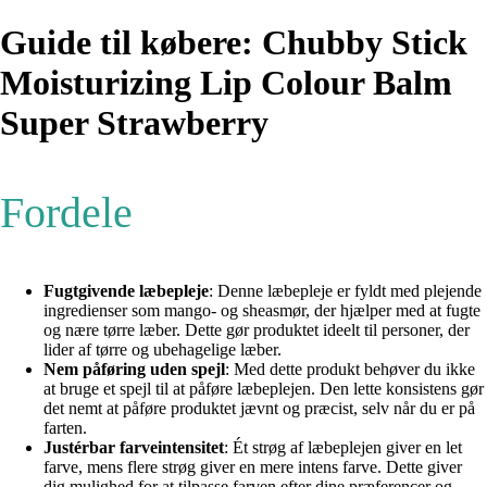
Guide til købere: Chubby Stick
Moisturizing Lip Colour Balm
Super Strawberry
Fordele
Fugtgivende læbepleje
: Denne læbepleje er fyldt med plejende
ingredienser som mango- og sheasmør, der hjælper med at fugte
og nære tørre læber. Dette gør produktet ideelt til personer, der
lider af tørre og ubehagelige læber.
Nem påføring uden spejl
: Med dette produkt behøver du ikke
at bruge et spejl til at påføre læbeplejen. Den lette konsistens gør
det nemt at påføre produktet jævnt og præcist, selv når du er på
farten.
Justérbar farveintensitet
: Ét strøg af læbeplejen giver en let
farve, mens flere strøg giver en mere intens farve. Dette giver
dig mulighed for at tilpasse farven efter dine præferencer og