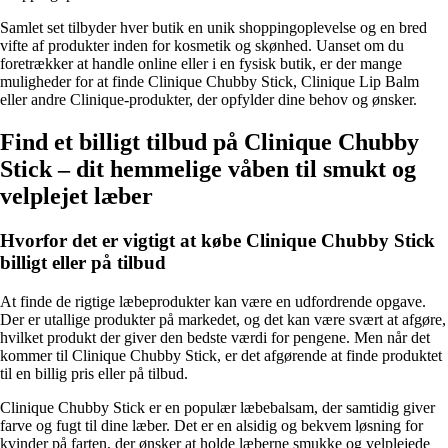
Samlet set tilbyder hver butik en unik shoppingoplevelse og en bred
vifte af produkter inden for kosmetik og skønhed. Uanset om du
foretrækker at handle online eller i en fysisk butik, er der mange
muligheder for at finde Clinique Chubby Stick, Clinique Lip Balm
eller andre Clinique-produkter, der opfylder dine behov og ønsker.
Find et billigt tilbud på Clinique Chubby
Stick – dit hemmelige våben til smukt og
velplejet læber
Hvorfor det er vigtigt at købe Clinique Chubby Stick
billigt eller på tilbud
At finde de rigtige læbeprodukter kan være en udfordrende opgave.
Der er utallige produkter på markedet, og det kan være svært at afgøre,
hvilket produkt der giver den bedste værdi for pengene. Men når det
kommer til Clinique Chubby Stick, er det afgørende at finde produktet
til en billig pris eller på tilbud.
Clinique Chubby Stick er en populær læbebalsam, der samtidig giver
farve og fugt til dine læber. Det er en alsidig og bekvem løsning for
kvinder på farten, der ønsker at holde læberne smukke og velplejede