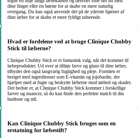
tegne en linje langs læbekanten og derefter tone det ud med
dine fingre eller en børste for at skabe en mere naturlig
overgang. Du kan også anvende det på de yderste hjørner af
dine læber for at skabe et mere fyldigt udseende.
Hvad er fordelene ved at bruge Clinique Chubby
Stick til læberne?
Clinique Chubby Stick er et fantastisk valg, når det kommer til
læbeprodukter. Ud over at tilføje farve og glans til dine læber,
tilbyder den også langvarig fugtighed og pleje. Formlen er
beriget med ingredienser som E-vitamin og jojobaolie, der
hjælper med at fugte og beskytte læberne mod tørhed og skader.
Det bedste er, at Clinique Chubby Stick kommer i forskellige
farver og nuancer, så du kan finde den perfekte match til din
hudtone og stil.
Kan Clinique Chubby Stick bruges som en
erstatning for læbestift?