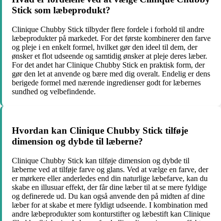
Stick som læbeprodukt?
Clinique Chubby Stick tilbyder flere fordele i forhold til andre
læbeprodukter på markedet. For det første kombinerer den farve
og pleje i en enkelt formel, hvilket gør den ideel til dem, der
ønsker et flot udseende og samtidig ønsker at pleje deres læber.
For det andet har Clinique Chubby Stick en praktisk form, der
gør den let at anvende og bære med dig overalt. Endelig er dens
berigede formel med nærende ingredienser godt for læbernes
sundhed og velbefindende.
Hvordan kan Clinique Chubby Stick tilføje
dimension og dybde til læberne?
Clinique Chubby Stick kan tilføje dimension og dybde til
læberne ved at tilføje farve og glans. Ved at vælge en farve, der
er mørkere eller anderledes end din naturlige læbefarve, kan du
skabe en illusuar effekt, der får dine læber til at se mere fyldige
og definerede ud. Du kan også anvende den på midten af dine
læber for at skabe et mere fyldigt udseende. I kombination med
andre læbeprodukter som konturstifter og læbestift kan Clinique