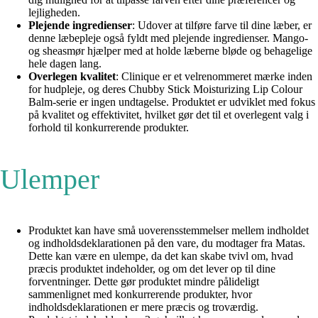
lejligheden.
Plejende ingredienser
: Udover at tilføre farve til dine læber, er
denne læbepleje også fyldt med plejende ingredienser. Mango-
og sheasmør hjælper med at holde læberne bløde og behagelige
hele dagen lang.
Overlegen kvalitet
: Clinique er et velrenommeret mærke inden
for hudpleje, og deres Chubby Stick Moisturizing Lip Colour
Balm-serie er ingen undtagelse. Produktet er udviklet med fokus
på kvalitet og effektivitet, hvilket gør det til et overlegent valg i
forhold til konkurrerende produkter.
Ulemper
Produktet kan have små uoverensstemmelser mellem indholdet
og indholdsdeklarationen på den vare, du modtager fra Matas.
Dette kan være en ulempe, da det kan skabe tvivl om, hvad
præcis produktet indeholder, og om det lever op til dine
forventninger. Dette gør produktet mindre pålideligt
sammenlignet med konkurrerende produkter, hvor
indholdsdeklarationen er mere præcis og troværdig.