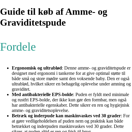
Guide til køb af Amme- og
Graviditetspude
Fordele
Ergonomisk og ultrablød
: Denne amme- og graviditetspude er
designet med ergonomi i tankerne for at give optimal støtte til
både små og store mødre samt den voksende baby. Den er også
ultrablød, hvilket sikrer en behagelig oplevelse under amning og
graviditet.
Med antibakterielle EPS-bolde
: Puden er fyldt med minimale
og rustfri EPS-bolde, der ikke kun gør den formbar, men også
har antibakterielle egenskaber. Dette sikrer en ren og hygiejnisk
amme- og graviditetsoplevelse.
Betræk og inderpude kan maskinvaskes ved 30 grader
: For
at gøre vedligeholdelsen af puden nem og praktisk kan både
betrækket og inderpuden maskinvaskes ved 30 grader. Dette
sikrer, at puden altid er ren og frisk til brug.