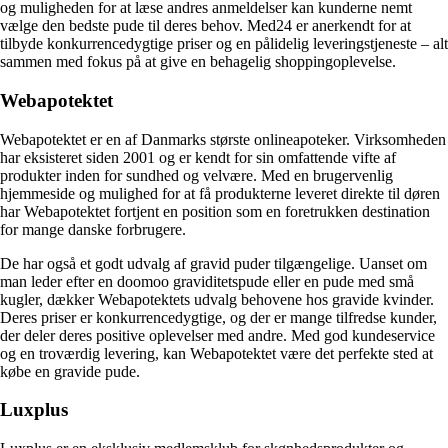
og muligheden for at læse andres anmeldelser kan kunderne nemt
vælge den bedste pude til deres behov. Med24 er anerkendt for at
tilbyde konkurrencedygtige priser og en pålidelig leveringstjeneste – alt
sammen med fokus på at give en behagelig shoppingoplevelse.
Webapotektet
Webapotektet er en af Danmarks største onlineapoteker. Virksomheden
har eksisteret siden 2001 og er kendt for sin omfattende vifte af
produkter inden for sundhed og velvære. Med en brugervenlig
hjemmeside og mulighed for at få produkterne leveret direkte til døren
har Webapotektet fortjent en position som en foretrukken destination
for mange danske forbrugere.
De har også et godt udvalg af gravid puder tilgængelige. Uanset om
man leder efter en doomoo graviditetspude eller en pude med små
kugler, dækker Webapotektets udvalg behovene hos gravide kvinder.
Deres priser er konkurrencedygtige, og der er mange tilfredse kunder,
der deler deres positive oplevelser med andre. Med god kundeservice
og en troværdig levering, kan Webapotektet være det perfekte sted at
købe en gravide pude.
Luxplus