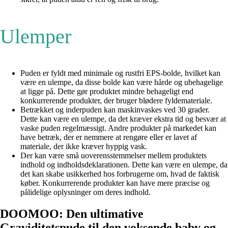
Ulemper
Puden er fyldt med minimale og rustfri EPS-bolde, hvilket kan
være en ulempe, da disse bolde kan være hårde og ubehagelige
at ligge på. Dette gør produktet mindre behageligt end
konkurrerende produkter, der bruger blødere fyldemateriale.
Betrækket og inderpuden kan maskinvaskes ved 30 grader.
Dette kan være en ulempe, da det kræver ekstra tid og besvær at
vaske puden regelmæssigt. Andre produkter på markedet kan
have betræk, der er nemmere at rengøre eller er lavet af
materiale, der ikke kræver hyppig vask.
Der kan være små uoverensstemmelser mellem produktets
indhold og indholdsdeklarationen. Dette kan være en ulempe, da
det kan skabe usikkerhed hos forbrugerne om, hvad de faktisk
køber. Konkurrerende produkter kan have mere præcise og
pålidelige oplysninger om deres indhold.
DOOMOO: Den ultimative
Graviditetspude til den voksende baby og