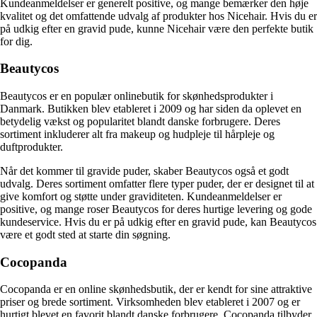
Kundeanmeldelser er generelt positive, og mange bemærker den høje
kvalitet og det omfattende udvalg af produkter hos Nicehair. Hvis du er
på udkig efter en gravid pude, kunne Nicehair være den perfekte butik
for dig.
Beautycos
Beautycos er en populær onlinebutik for skønhedsprodukter i
Danmark. Butikken blev etableret i 2009 og har siden da oplevet en
betydelig vækst og popularitet blandt danske forbrugere. Deres
sortiment inkluderer alt fra makeup og hudpleje til hårpleje og
duftprodukter.
Når det kommer til gravide puder, skaber Beautycos også et godt
udvalg. Deres sortiment omfatter flere typer puder, der er designet til at
give komfort og støtte under graviditeten. Kundeanmeldelser er
positive, og mange roser Beautycos for deres hurtige levering og gode
kundeservice. Hvis du er på udkig efter en gravid pude, kan Beautycos
være et godt sted at starte din søgning.
Cocopanda
Cocopanda er en online skønhedsbutik, der er kendt for sine attraktive
priser og brede sortiment. Virksomheden blev etableret i 2007 og er
hurtigt blevet en favorit blandt danske forbrugere. Cocopanda tilbyder