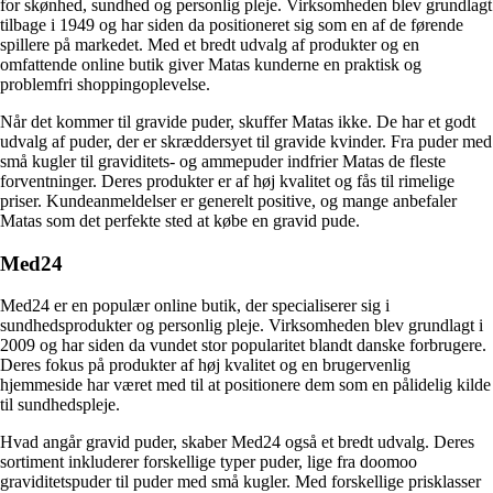
for skønhed, sundhed og personlig pleje. Virksomheden blev grundlagt
tilbage i 1949 og har siden da positioneret sig som en af de førende
spillere på markedet. Med et bredt udvalg af produkter og en
omfattende online butik giver Matas kunderne en praktisk og
problemfri shoppingoplevelse.
Når det kommer til gravide puder, skuffer Matas ikke. De har et godt
udvalg af puder, der er skræddersyet til gravide kvinder. Fra puder med
små kugler til graviditets- og ammepuder indfrier Matas de fleste
forventninger. Deres produkter er af høj kvalitet og fås til rimelige
priser. Kundeanmeldelser er generelt positive, og mange anbefaler
Matas som det perfekte sted at købe en gravid pude.
Med24
Med24 er en populær online butik, der specialiserer sig i
sundhedsprodukter og personlig pleje. Virksomheden blev grundlagt i
2009 og har siden da vundet stor popularitet blandt danske forbrugere.
Deres fokus på produkter af høj kvalitet og en brugervenlig
hjemmeside har været med til at positionere dem som en pålidelig kilde
til sundhedspleje.
Hvad angår gravid puder, skaber Med24 også et bredt udvalg. Deres
sortiment inkluderer forskellige typer puder, lige fra doomoo
graviditetspuder til puder med små kugler. Med forskellige prisklasser