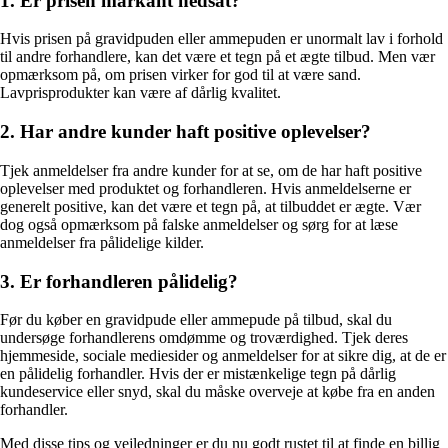
1. Er prisen markant nedsat?
Hvis prisen på gravidpuden eller ammepuden er unormalt lav i forhold
til andre forhandlere, kan det være et tegn på et ægte tilbud. Men vær
opmærksom på, om prisen virker for god til at være sand.
Lavprisprodukter kan være af dårlig kvalitet.
2. Har andre kunder haft positive oplevelser?
Tjek anmeldelser fra andre kunder for at se, om de har haft positive
oplevelser med produktet og forhandleren. Hvis anmeldelserne er
generelt positive, kan det være et tegn på, at tilbuddet er ægte. Vær
dog også opmærksom på falske anmeldelser og sørg for at læse
anmeldelser fra pålidelige kilder.
3. Er forhandleren pålidelig?
Før du køber en gravidpude eller ammepude på tilbud, skal du
undersøge forhandlerens omdømme og troværdighed. Tjek deres
hjemmeside, sociale mediesider og anmeldelser for at sikre dig, at de er
en pålidelig forhandler. Hvis der er mistænkelige tegn på dårlig
kundeservice eller snyd, skal du måske overveje at købe fra en anden
forhandler.
Med disse tips og vejledninger er du nu godt rustet til at finde en billig