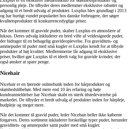
Luxplus er en eksklusiv medlemsklub for skønhedsprodukter og
personlig pleje. De tilbyder deres medlemmer eksklusive rabatter og
adgang til et bredt udvalg af produkter. Luxplus blev grundlagt i 2013
og har hurtigt vundet popularitet hos danske forbrugere, der søger
kvalitetsprodukter til konkurrencedygtige priser.
Når det kommer til gravide puder, skaber Luxplus en atmosfære af
luksus. Deres udvalg inkluderer en bred vifte af veldesignede puder,
der bidrager til en behagelig gravideoplevelse. Fra graviditets- og
ammepuder til puder med små kugler er Luxplus kendt for at tilbyde
produkter af høj kvalitet. Medlemmerne får adgang til eksklusive
priser, hvilket gør Luxplus til et ideelt valg for gravide kvinder, der
også ønsker at spare penge.
Nicehair
Nicehair er en førende onlinebutik inden for hårprodukter og
skønhedstilbehør. Med mere end 10 års erfaring og høje
kundeanmeldelser har Nicehair skabt en stærk tilstedeværelse på
markedet. De tilbyder et bredt udvalg af produkter inden for hårpleje,
hudpleje og meget mere.
Når det kommer til gravid puder, leder Nicehair heller ikke køberne
forgæves. Deres sortiment inkluderer forskellige typer puder, herunder
graviditets- og ammepuder samt puder med små kugler.