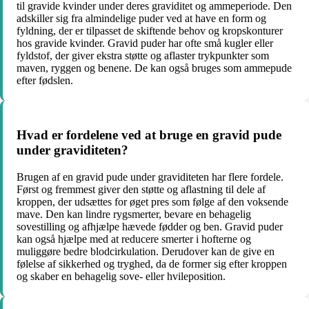
til gravide kvinder under deres graviditet og ammeperiode. Den
adskiller sig fra almindelige puder ved at have en form og
fyldning, der er tilpasset de skiftende behov og kropskonturer
hos gravide kvinder. Gravid puder har ofte små kugler eller
fyldstof, der giver ekstra støtte og aflaster trykpunkter som
maven, ryggen og benene. De kan også bruges som ammepude
efter fødslen.
Hvad er fordelene ved at bruge en gravid pude
under graviditeten?
Brugen af en gravid pude under graviditeten har flere fordele.
Først og fremmest giver den støtte og aflastning til dele af
kroppen, der udsættes for øget pres som følge af den voksende
mave. Den kan lindre rygsmerter, bevare en behagelig
sovestilling og afhjælpe hævede fødder og ben. Gravid puder
kan også hjælpe med at reducere smerter i hofterne og
muliggøre bedre blodcirkulation. Derudover kan de give en
følelse af sikkerhed og tryghed, da de former sig efter kroppen
og skaber en behagelig sove- eller hvileposition.