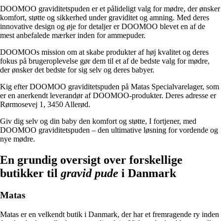
DOOMOO graviditetspuden er et pålideligt valg for mødre, der ønsker
komfort, støtte og sikkerhed under graviditet og amning. Med deres
innovative design og øje for detaljer er DOOMOO blevet en af ​​de
mest anbefalede mærker inden for ammepuder.
DOOMOOs mission om at skabe produkter af høj kvalitet og deres
fokus på brugeroplevelse gør dem til et af de bedste valg for mødre,
der ønsker det bedste for sig selv og deres babyer.
Kig efter DOOMOO graviditetspuden på Matas Specialvarelager, som
er en anerkendt leverandør af DOOMOO-produkter. Deres adresse er
Rørmosevej 1, 3450 Allerød.
Giv dig selv og din baby den komfort og støtte, I fortjener, med
DOOMOO graviditetspuden – den ultimative løsning for vordende og
nye mødre.
En grundig oversigt over forskellige
butikker til
gravid pude
i Danmark
Matas
Matas er en velkendt butik i Danmark, der har et fremragende ry inden