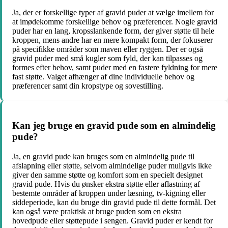
Ja, der er forskellige typer af gravid puder at vælge imellem for
at imødekomme forskellige behov og præferencer. Nogle gravid
puder har en lang, kropsslankende form, der giver støtte til hele
kroppen, mens andre har en mere kompakt form, der fokuserer
på specifikke områder som maven eller ryggen. Der er også
gravid puder med små kugler som fyld, der kan tilpasses og
formes efter behov, samt puder med en fastere fyldning for mere
fast støtte. Valget afhænger af dine individuelle behov og
præferencer samt din kropstype og sovestilling.
Kan jeg bruge en gravid pude som en almindelig
pude?
Ja, en gravid pude kan bruges som en almindelig pude til
afslapning eller støtte, selvom almindelige puder muligvis ikke
giver den samme støtte og komfort som en specielt designet
gravid pude. Hvis du ønsker ekstra støtte eller aflastning af
bestemte områder af kroppen under læsning, tv-kigning eller
siddeperiode, kan du bruge din gravid pude til dette formål. Det
kan også være praktisk at bruge puden som en ekstra
hovedpude eller støttepude i sengen. Gravid puder er kendt for