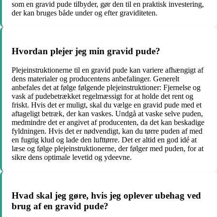
som en gravid pude tilbyder, gør den til en praktisk investering,
der kan bruges både under og efter graviditeten.
Hvordan plejer jeg min gravid pude?
Plejeinstruktionerne til en gravid pude kan variere afhængigt af
dens materialer og producentens anbefalinger. Generelt
anbefales det at følge følgende plejeinstruktioner: Fjernelse og
vask af pudebetrækket regelmæssigt for at holde det rent og
friskt. Hvis det er muligt, skal du vælge en gravid pude med et
aftageligt betræk, der kan vaskes. Undgå at vaske selve puden,
medmindre det er angivet af producenten, da det kan beskadige
fyldningen. Hvis det er nødvendigt, kan du tørre puden af med
en fugtig klud og lade den lufttørre. Det er altid en god idé at
læse og følge plejeinstruktionerne, der følger med puden, for at
sikre dens optimale levetid og ydeevne.
Hvad skal jeg gøre, hvis jeg oplever ubehag ved
brug af en gravid pude?