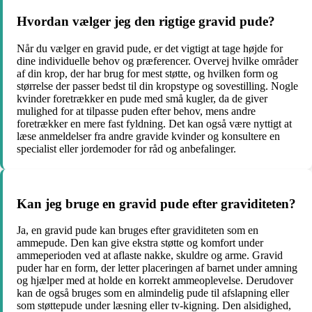
Hvordan vælger jeg den rigtige gravid pude?
Når du vælger en gravid pude, er det vigtigt at tage højde for
dine individuelle behov og præferencer. Overvej hvilke områder
af din krop, der har brug for mest støtte, og hvilken form og
størrelse der passer bedst til din kropstype og sovestilling. Nogle
kvinder foretrækker en pude med små kugler, da de giver
mulighed for at tilpasse puden efter behov, mens andre
foretrækker en mere fast fyldning. Det kan også være nyttigt at
læse anmeldelser fra andre gravide kvinder og konsultere en
specialist eller jordemoder for råd og anbefalinger.
Kan jeg bruge en gravid pude efter graviditeten?
Ja, en gravid pude kan bruges efter graviditeten som en
ammepude. Den kan give ekstra støtte og komfort under
ammeperioden ved at aflaste nakke, skuldre og arme. Gravid
puder har en form, der letter placeringen af barnet under amning
og hjælper med at holde en korrekt ammeoplevelse. Derudover
kan de også bruges som en almindelig pude til afslapning eller
som støttepude under læsning eller tv-kigning. Den alsidighed,