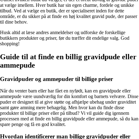
at vælge imellem. Hver butik har sin egen charme, fordele og unikke
tilbud. Ved at vælge en butik, der er specialiseret inden for dette
område, er du sikker på at finde en høj kvalitet gravid pude, der passer
til dine behov.
Husk altid at læse andres anmeldelser og udforske de forskellige
butikkers produkter og priser, før du træffer dit endelige valg. God
shopping!
Guide til at finde en billig gravidpude eller
ammepude
Gravidpuder og ammepuder til billige priser
Når du venter barn eller har fået en nyfødt, kan en gravidpude eller
ammepude være uundværlig for din komfort og barnets velvære. Disse
puder er designet til at give støtte og afhjælpe ubehag under graviditet
samt gøre amning mere behagelig. Men hvor kan du finde disse
produkter til billige priser eller på tilbud? Vi vil guide dig igennem
processen med at finde en billig gravidpude eller ammepude, så du kan
spare penge og få en god kvalitet.
Hvordan identificerer man billige gravidpuder eller