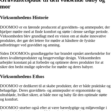
mor
Virksomhedens Historie
DOOMOO er en førende producent af graviditets- og ammepuder, der
hjælper mødre med at finde komfort og støtte i denne særlige periode.
Virksomheden blev grundlagt med en vision om at skabe innovative
produkter, der gør det lettere for mødre at håndtere de fysiske
udfordringer ved graviditet og amning.
Siden DOOMOOs grundlæggelse har brandet opnået anerkendelse for
deres kvalitetsprodukter og brugervenlige design. Virksomheden
arbejder konstant på at forbedre og optimere deres produkter for at
sikre den bedst mulige oplevelse for mødre og deres babyer.
Virksomhedens Ethos
DOOMOO er dedikeret til at skabe produkter, der er både praktiske og
behagelige. Deres graviditets- og ammepuder er ergonomiske og
ultrabløde, hvilket sikrer, at både mor og baby får den optimale støtte
og komfort.
DOOMOO stræber også efter at være bæredygtige og miljøvenlige i