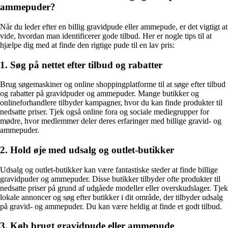
ammepuder?
Når du leder efter en billig gravidpude eller ammepude, er det vigtigt at
vide, hvordan man identificerer gode tilbud. Her er nogle tips til at
hjælpe dig med at finde den rigtige pude til en lav pris:
1. Søg på nettet efter tilbud og rabatter
Brug søgemaskiner og online shoppingplatforme til at søge efter tilbud
og rabatter på gravidpuder og ammepuder. Mange butikker og
onlineforhandlere tilbyder kampagner, hvor du kan finde produkter til
nedsatte priser. Tjek også online fora og sociale mediegrupper for
mødre, hvor medlemmer deler deres erfaringer med billige gravid- og
ammepuder.
2. Hold øje med udsalg og outlet-butikker
Udsalg og outlet-butikker kan være fantastiske steder at finde billige
gravidpuder og ammepuder. Disse butikker tilbyder ofte produkter til
nedsatte priser på grund af udgåede modeller eller overskudslager. Tjek
lokale annoncer og søg efter butikker i dit område, der tilbyder udsalg
på gravid- og ammepuder. Du kan være heldig at finde et godt tilbud.
3. Køb brugt gravidpude eller ammepude