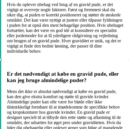
Hvis du oplever ubehag ved brug af en gravid pude, er det
vigtigt at overveje nogle faktorer. Først og fremmest skal du
sikre dig, at puden er korrekt positioneret og støtter de ønskede
områder. Det kan være nyttigt at justere eller tilpasse fyldningen
i puden for at opnå den mest behagelige position. Hvis ubehaget
fortsætter, kan det være en god idé at konsultere en specialist
eller jordemoder for at få yderligere rådgivning og vejledning
om brugen af en gravid pude. Hver graviditet er unik, og det er
vigtigt at finde den bedste løsning, der passer til dine
individuelle behov.
Er det nødvendigt at købe en gravid pude, eller
kan jeg bruge almindelige puder?
Mens det ikke er absolut nødvendigt at købe en gravid pude,
kan den give ekstra komfort og støtte til gravide kvinder.
Almindelige puder kan ofte være for bløde eller ikke
tilstrækkeligt formbare til at imødekomme de specifikke behov
og kropskonturer hos gravide kvinder. En gravid pude er
designet specielt til at tilbyde den rette støtte og aflastning til de
områder, der udsættes for øget pres under graviditeten. Hvis du
føler dig ubehagelig eller oplever gener som følge af manglende