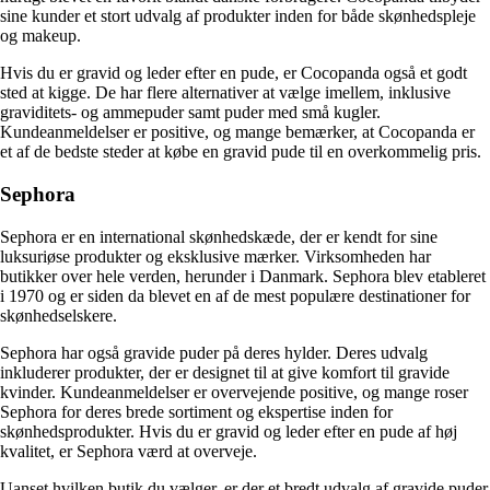
sine kunder et stort udvalg af produkter inden for både skønhedspleje
og makeup.
Hvis du er gravid og leder efter en pude, er Cocopanda også et godt
sted at kigge. De har flere alternativer at vælge imellem, inklusive
graviditets- og ammepuder samt puder med små kugler.
Kundeanmeldelser er positive, og mange bemærker, at Cocopanda er
et af de bedste steder at købe en gravid pude til en overkommelig pris.
Sephora
Sephora er en international skønhedskæde, der er kendt for sine
luksuriøse produkter og eksklusive mærker. Virksomheden har
butikker over hele verden, herunder i Danmark. Sephora blev etableret
i 1970 og er siden da blevet en af de mest populære destinationer for
skønhedselskere.
Sephora har også gravide puder på deres hylder. Deres udvalg
inkluderer produkter, der er designet til at give komfort til gravide
kvinder. Kundeanmeldelser er overvejende positive, og mange roser
Sephora for deres brede sortiment og ekspertise inden for
skønhedsprodukter. Hvis du er gravid og leder efter en pude af høj
kvalitet, er Sephora værd at overveje.
Uanset hvilken butik du vælger, er der et bredt udvalg af gravide puder