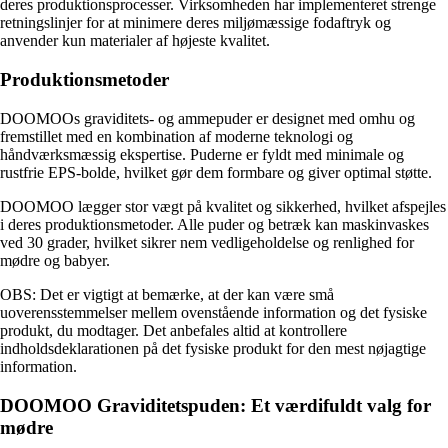
deres produktionsprocesser. Virksomheden har implementeret strenge
retningslinjer for at minimere deres miljømæssige fodaftryk og
anvender kun materialer af højeste kvalitet.
Produktionsmetoder
DOOMOOs graviditets- og ammepuder er designet med omhu og
fremstillet med en kombination af moderne teknologi og
håndværksmæssig ekspertise. Puderne er fyldt med minimale og
rustfrie EPS-bolde, hvilket gør dem formbare og giver optimal støtte.
DOOMOO lægger stor vægt på kvalitet og sikkerhed, hvilket afspejles
i deres produktionsmetoder. Alle puder og betræk kan maskinvaskes
ved 30 grader, hvilket sikrer nem vedligeholdelse og renlighed for
mødre og babyer.
OBS: Det er vigtigt at bemærke, at der kan være små
uoverensstemmelser mellem ovenstående information og det fysiske
produkt, du modtager. Det anbefales altid at kontrollere
indholdsdeklarationen på det fysiske produkt for den mest nøjagtige
information.
DOOMOO Graviditetspuden: Et værdifuldt valg for
mødre