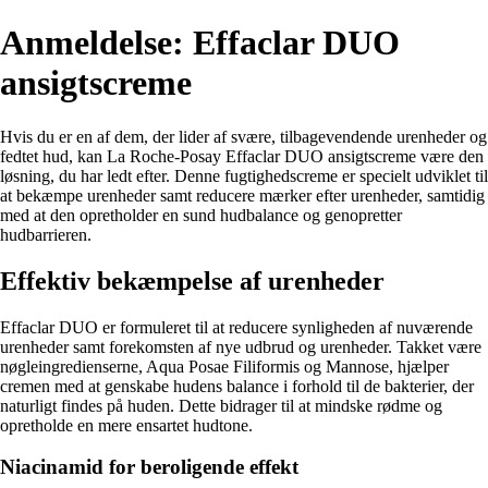
Anmeldelse: Effaclar DUO
ansigtscreme
Hvis du er en af dem, der lider af svære, tilbagevendende urenheder og
fedtet hud, kan La Roche-Posay Effaclar DUO ansigtscreme være den
løsning, du har ledt efter. Denne fugtighedscreme er specielt udviklet til
at bekæmpe urenheder samt reducere mærker efter urenheder, samtidig
med at den opretholder en sund hudbalance og genopretter
hudbarrieren.
Effektiv bekæmpelse af urenheder
Effaclar DUO er formuleret til at reducere synligheden af nuværende
urenheder samt forekomsten af nye udbrud og urenheder. Takket være
nøgleingredienserne, Aqua Posae Filiformis og Mannose, hjælper
cremen med at genskabe hudens balance i forhold til de bakterier, der
naturligt findes på huden. Dette bidrager til at mindske rødme og
opretholde en mere ensartet hudtone.
Niacinamid for beroligende effekt