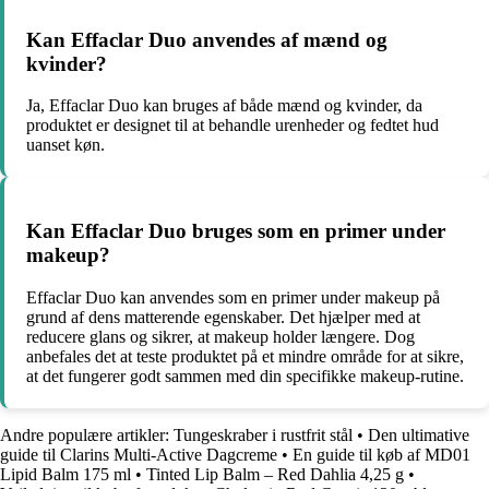
Kan Effaclar Duo anvendes af mænd og
kvinder?
Ja, Effaclar Duo kan bruges af både mænd og kvinder, da
produktet er designet til at behandle urenheder og fedtet hud
uanset køn.
Kan Effaclar Duo bruges som en primer under
makeup?
Effaclar Duo kan anvendes som en primer under makeup på
grund af dens matterende egenskaber. Det hjælper med at
reducere glans og sikrer, at makeup holder længere. Dog
anbefales det at teste produktet på et mindre område for at sikre,
at det fungerer godt sammen med din specifikke makeup-rutine.
Andre populære artikler:
Tungeskraber i rustfrit stål
•
Den ultimative
guide til Clarins Multi-Active Dagcreme
•
En guide til køb af MD01
Lipid Balm 175 ml
•
Tinted Lip Balm – Red Dahlia 4,25 g
•