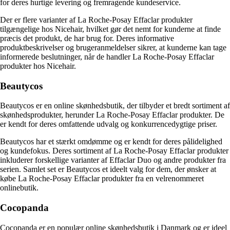
for deres hurtige levering og fremragende kundeservice.
Der er flere varianter af La Roche-Posay Effaclar produkter
tilgængelige hos Nicehair, hvilket gør det nemt for kunderne at finde
præcis det produkt, de har brug for. Deres informative
produktbeskrivelser og brugeranmeldelser sikrer, at kunderne kan tage
informerede beslutninger, når de handler La Roche-Posay Effaclar
produkter hos Nicehair.
Beautycos
Beautycos er en online skønhedsbutik, der tilbyder et bredt sortiment af
skønhedsprodukter, herunder La Roche-Posay Effaclar produkter. De
er kendt for deres omfattende udvalg og konkurrencedygtige priser.
Beautycos har et stærkt omdømme og er kendt for deres pålidelighed
og kundefokus. Deres sortiment af La Roche-Posay Effaclar produkter
inkluderer forskellige varianter af Effaclar Duo og andre produkter fra
serien. Samlet set er Beautycos et ideelt valg for dem, der ønsker at
købe La Roche-Posay Effaclar produkter fra en velrenommeret
onlinebutik.
Cocopanda
Cocopanda er en populær online skønhedsbutik i Danmark og er ideel