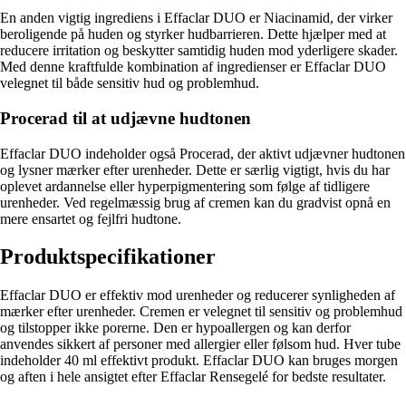
En anden vigtig ingrediens i Effaclar DUO er Niacinamid, der virker
beroligende på huden og styrker hudbarrieren. Dette hjælper med at
reducere irritation og beskytter samtidig huden mod yderligere skader.
Med denne kraftfulde kombination af ingredienser er Effaclar DUO
velegnet til både sensitiv hud og problemhud.
Procerad til at udjævne hudtonen
Effaclar DUO indeholder også Procerad, der aktivt udjævner hudtonen
og lysner mærker efter urenheder. Dette er særlig vigtigt, hvis du har
oplevet ardannelse eller hyperpigmentering som følge af tidligere
urenheder. Ved regelmæssig brug af cremen kan du gradvist opnå en
mere ensartet og fejlfri hudtone.
Produktspecifikationer
Effaclar DUO er effektiv mod urenheder og reducerer synligheden af
mærker efter urenheder. Cremen er velegnet til sensitiv og problemhud
og tilstopper ikke porerne. Den er hypoallergen og kan derfor
anvendes sikkert af personer med allergier eller følsom hud. Hver tube
indeholder 40 ml effektivt produkt. Effaclar DUO kan bruges morgen
og aften i hele ansigtet efter Effaclar Rensegelé for bedste resultater.