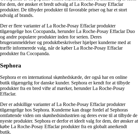
for dem, der ønsker et bredt udvalg af La Roche-Posay Effaclar
produkter. De tilbyder produkter til favorable priser og har et stort
udvalg af brands.
Der er flere varianter af La Roche-Posay Effaclar produkter
tilgængelige hos Cocopanda, herunder La Roche-Posay Effaclar Duo
og andre populære produkter inden for serien. Deres
brugeranmeldelser og produktbeskrivelser hjælper kunderne med at
træffe informerede valg, når de køber La Roche-Posay Effaclar
produkter fra Cocopanda.
Sephora
Sephora er en international skønhedskæde, der også har en online
butik tilgængelig for danske kunder. Sephora er kendt for at tilbyde
produkter fra en bred vifte af mærker, herunder La Roche-Posay
Effaclar.
Der er adskillige varianter af La Roche-Posay Effaclar produkter
tilgængelige hos Sephora. Kunderne kan drage fordel af Sephoras
omfattende viden om skønhedsindustrien og deres evne til at tilbyde de
nyeste produkter. Sephora er derfor et ideelt valg for dem, der ønsker at
købe La Roche-Posay Effaclar produkter fra en globalt anerkendt
butik.