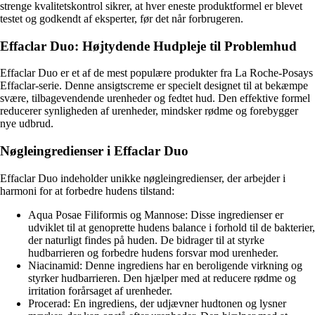
strenge kvalitetskontrol sikrer, at hver eneste produktformel er blevet
testet og godkendt af eksperter, før det når forbrugeren.
Effaclar Duo: Højtydende Hudpleje til Problemhud
Effaclar Duo er et af de mest populære produkter fra La Roche-Posays
Effaclar-serie. Denne ansigtscreme er specielt designet til at bekæmpe
svære, tilbagevendende urenheder og fedtet hud. Den effektive formel
reducerer synligheden af urenheder, mindsker rødme og forebygger
nye udbrud.
Nøgleingredienser i Effaclar Duo
Effaclar Duo indeholder unikke nøgleingredienser, der arbejder i
harmoni for at forbedre hudens tilstand:
Aqua Posae Filiformis og Mannose: Disse ingredienser er
udviklet til at genoprette hudens balance i forhold til de bakterier,
der naturligt findes på huden. De bidrager til at styrke
hudbarrieren og forbedre hudens forsvar mod urenheder.
Niacinamid: Denne ingrediens har en beroligende virkning og
styrker hudbarrieren. Den hjælper med at reducere rødme og
irritation forårsaget af urenheder.
Procerad: En ingrediens, der udjævner hudtonen og lysner