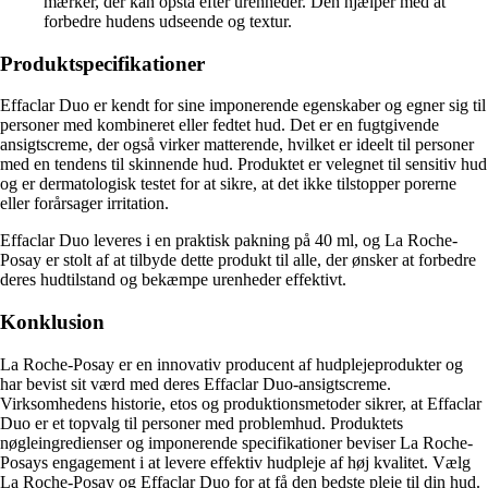
mærker, der kan opstå efter urenheder. Den hjælper med at
forbedre hudens udseende og textur.
Produktspecifikationer
Effaclar Duo er kendt for sine imponerende egenskaber og egner sig til
personer med kombineret eller fedtet hud. Det er en fugtgivende
ansigtscreme, der også virker matterende, hvilket er ideelt til personer
med en tendens til skinnende hud. Produktet er velegnet til sensitiv hud
og er dermatologisk testet for at sikre, at det ikke tilstopper porerne
eller forårsager irritation.
Effaclar Duo leveres i en praktisk pakning på 40 ml, og La Roche-
Posay er stolt af at tilbyde dette produkt til alle, der ønsker at forbedre
deres hudtilstand og bekæmpe urenheder effektivt.
Konklusion
La Roche-Posay er en innovativ producent af hudplejeprodukter og
har bevist sit værd med deres Effaclar Duo-ansigtscreme.
Virksomhedens historie, etos og produktionsmetoder sikrer, at Effaclar
Duo er et topvalg til personer med problemhud. Produktets
nøgleingredienser og imponerende specifikationer beviser La Roche-
Posays engagement i at levere effektiv hudpleje af høj kvalitet. Vælg
La Roche-Posay og Effaclar Duo for at få den bedste pleje til din hud.