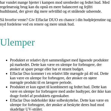
har vundet mange hjerter i kampen mod urenheder og fedtet hud. Med
regelmæssig brug kan du opnå en mere balanceret og fejlfri
hudtilstand, der giver dig mere selvtillid og et strålende udseende.
Så hvorfor vente? Giv Effaclar DUO en chance i din hudplejerutine og
nyd fordelene ved en renere og mere smuk hud.
Ulemper
Produktet er relativt dyrt sammenlignet med lignende produkter
på markedet. Dette kan være en ulempe for forbrugere, der
ønsker at spare penge eller har et stramt budget.
Effaclar Duo kommer i en relativt lille mængde på 40 ml. Dette
kan være en ulempe for forbrugere, der ønsker en større
mængde produkt til en længere periode.
Produktet er kun egnet til kombineret og fedtet hud. Dette kan
være en ulempe for forbrugere med andre hudtyper, der ikke kan
drage fordel af produktets egenskaber.
Effaclar Duo indeholder ikke solbeskyttelse. Dette kan være en
ulempe for forbrugere, der ønsker at beskytte deres hud mod
skadelige UV-stråler.