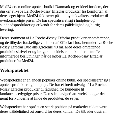
Med24 er en online apoteksbutik i Danmark og er ideel for dem, der
ønsker at købe La Roche-Posay Effaclar produkter fra komforten af
deres eget hjem. Med24 fokuserer på at tilbyde kvalitetsprodukter til
overkommelige priser. De har specialiseret sig i hudpleje og
sundhedsprodukter og er kendt for deres pålidelighed og hurtig
levering.
Deres sortiment af La Roche-Posay Effaclar produkter er omfattende,
og de tilbyder forskellige varianter af Effaclar Duo, herunder La Roche
Posay Effaclar Duo ansigtscreme 40 ml. Med deres omfattende
produktbeskrivelser og brugeranmeldelser kan kunderne træffe
informerede beslutninger, når de køber La Roche-Posay Effaclar
produkter fra Med24.
Webapotektet
Webapotektet er en anden populær online butik, der specialiserer sig i
apoteksprodukter og hudpleje. De har et bredt udvalg af La Roche-
Posay Effaclar produkter til rådighed for kunderne til
konkurrencedygtige priser. Deres let navigerbare webshop gør det
nemt for kunderne at finde de produkter, de søger.
Webapotektet har opnået en stærk position på markedet takket være
deres pålidelighed og omsorg for deres kunder. De tilbyder også en