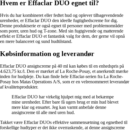
Hvem er Effaclar DUO egnet til?
Hvis du har kombineret eller fedtet hud og oplever tilbagevendende
urenheder, er Effaclar DUO den ideelle fugtighedscreme for dig.
Denne produktserie er også egnet til personer med problemområder
som porer, uren hud og T-zone. Med sin fugtgivende og matterende
effekt er Effaclar DUO et fantastisk valg for dem, der gerne vil opnå
en mere balanceret og sund hudtilstand.
Købsinformation og leverandør
Effaclar DUO ansigtscreme på 40 ml kan købes til en enhedspris på
4.623,75 kr./l. Den er mærket af La Roche-Posay, et anerkendt mærke
inden for hudpleje. Du kan finde hele Effaclar-serien fra La Roche-
Posay hos Matas Operations A/S, som er en velrenommeret leverandør
af kvalitetsprodukter.
Effaclar DUO har virkelig hjulpet mig med at bekæmpe
mine urenheder. Efter bare få ugers brug er min hud blevet
mere klar og ensartet. Jeg kan varmt anbefale denne
ansigtscreme til alle med uren hud.
Takket være Effaclar DUOs effektive sammensætning og egnethed til
forskellige hudtyper er det ikke overraskende, at denne ansigtscreme