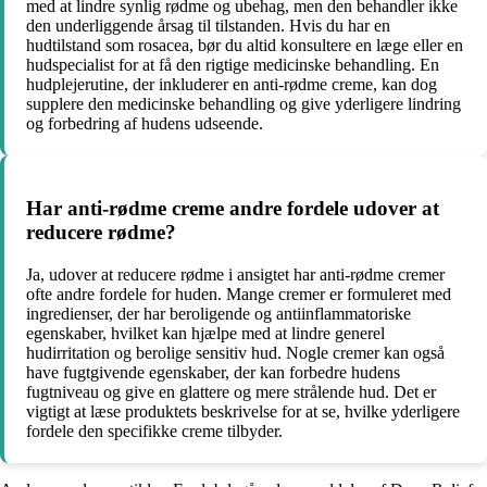
med at lindre synlig rødme og ubehag, men den behandler ikke
den underliggende årsag til tilstanden. Hvis du har en
hudtilstand som rosacea, bør du altid konsultere en læge eller en
hudspecialist for at få den rigtige medicinske behandling. En
hudplejerutine, der inkluderer en anti-rødme creme, kan dog
supplere den medicinske behandling og give yderligere lindring
og forbedring af hudens udseende.
Har anti-rødme creme andre fordele udover at
reducere rødme?
Ja, udover at reducere rødme i ansigtet har anti-rødme cremer
ofte andre fordele for huden. Mange cremer er formuleret med
ingredienser, der har beroligende og antiinflammatoriske
egenskaber, hvilket kan hjælpe med at lindre generel
hudirritation og berolige sensitiv hud. Nogle cremer kan også
have fugtgivende egenskaber, der kan forbedre hudens
fugtniveau og give en glattere og mere strålende hud. Det er
vigtigt at læse produktets beskrivelse for at se, hvilke yderligere
fordele den specifikke creme tilbyder.