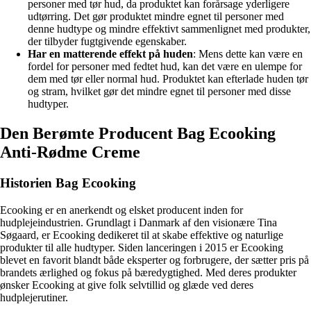
personer med tør hud, da produktet kan forårsage yderligere
udtørring. Det gør produktet mindre egnet til personer med
denne hudtype og mindre effektivt sammenlignet med produkter,
der tilbyder fugtgivende egenskaber.
Har en matterende effekt på huden
: Mens dette kan være en
fordel for personer med fedtet hud, kan det være en ulempe for
dem med tør eller normal hud. Produktet kan efterlade huden tør
og stram, hvilket gør det mindre egnet til personer med disse
hudtyper.
Den Berømte Producent Bag Ecooking
Anti-Rødme Creme
Historien Bag Ecooking
Ecooking er en anerkendt og elsket producent inden for
hudplejeindustrien. Grundlagt i Danmark af den visionære Tina
Søgaard, er Ecooking dedikeret til at skabe effektive og naturlige
produkter til alle hudtyper. Siden lanceringen i 2015 er Ecooking
blevet en favorit blandt både eksperter og forbrugere, der sætter pris på
brandets ærlighed og fokus på bæredygtighed. Med deres produkter
ønsker Ecooking at give folk selvtillid og glæde ved deres
hudplejerutiner.