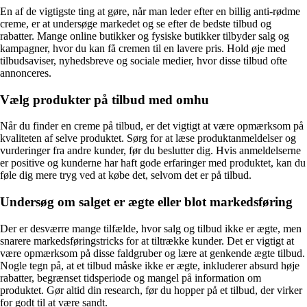
En af de vigtigste ting at gøre, når man leder efter en billig anti-rødme
creme, er at undersøge markedet og se efter de bedste tilbud og
rabatter. Mange online butikker og fysiske butikker tilbyder salg og
kampagner, hvor du kan få cremen til en lavere pris. Hold øje med
tilbudsaviser, nyhedsbreve og sociale medier, hvor disse tilbud ofte
annonceres.
Vælg produkter på tilbud med omhu
Når du finder en creme på tilbud, er det vigtigt at være opmærksom på
kvaliteten af selve produktet. Sørg for at læse produktanmeldelser og
vurderinger fra andre kunder, før du beslutter dig. Hvis anmeldelserne
er positive og kunderne har haft gode erfaringer med produktet, kan du
føle dig mere tryg ved at købe det, selvom det er på tilbud.
Undersøg om salget er ægte eller blot markedsføring
Der er desværre mange tilfælde, hvor salg og tilbud ikke er ægte, men
snarere markedsføringstricks for at tiltrække kunder. Det er vigtigt at
være opmærksom på disse faldgruber og lære at genkende ægte tilbud.
Nogle tegn på, at et tilbud måske ikke er ægte, inkluderer absurd høje
rabatter, begrænset tidsperiode og mangel på information om
produktet. Gør altid din research, før du hopper på et tilbud, der virker
for godt til at være sandt.