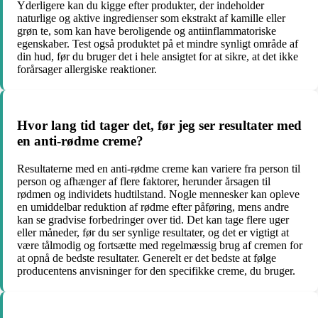
Yderligere kan du kigge efter produkter, der indeholder
naturlige og aktive ingredienser som ekstrakt af kamille eller
grøn te, som kan have beroligende og antiinflammatoriske
egenskaber. Test også produktet på et mindre synligt område af
din hud, før du bruger det i hele ansigtet for at sikre, at det ikke
forårsager allergiske reaktioner.
Hvor lang tid tager det, før jeg ser resultater med
en anti-rødme creme?
Resultaterne med en anti-rødme creme kan variere fra person til
person og afhænger af flere faktorer, herunder årsagen til
rødmen og individets hudtilstand. Nogle mennesker kan opleve
en umiddelbar reduktion af rødme efter påføring, mens andre
kan se gradvise forbedringer over tid. Det kan tage flere uger
eller måneder, før du ser synlige resultater, og det er vigtigt at
være tålmodig og fortsætte med regelmæssig brug af cremen for
at opnå de bedste resultater. Generelt er det bedste at følge
producentens anvisninger for den specifikke creme, du bruger.