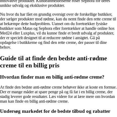
innovative produkter. Kundeanmeldelserne roser Sephora for deres
unikke udvalg og eksklusive produkter.
Nu hvor du har fået en grundig oversigt over de forskellige butikker,
der sælger produkter mod rødme, kan du nemt finde den rette creme til
at bekæmpe dette hudproblem. Uanset om du foretrækker fysiske
butikker som Matas og Sephora eller foretrækker at handle online hos
Med24 eller Luxplus, vil du kunne finde et bredt udvalg af produkter,
der er specielt designet til at reducere rødme i ansigtet. Gå på
opdagelse i butikkerne og find den rette creme, der passer til dine
behov.
Guide til at finde den bedste anti-rødme
creme til en billig pris
Hvordan finder man en billig anti-rødme creme?
At finde den bedste anti-rødme creme behøver ikke at koste en formue.
Der er mange måder at spare penge på og få fat i en billig creme, der
stadig leverer gode resultater. Læs videre for at lære mere om hvordan
man kan finde en billig anti-rødme creme.
Undersøg markedet for de bedste tilbud og rabatter