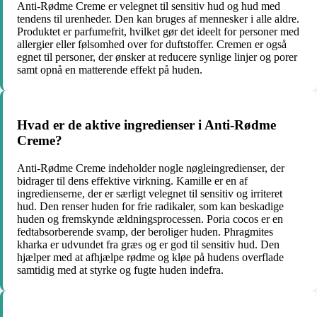
Anti-Rødme Creme er velegnet til sensitiv hud og hud med
tendens til urenheder. Den kan bruges af mennesker i alle aldre.
Produktet er parfumefrit, hvilket gør det ideelt for personer med
allergier eller følsomhed over for duftstoffer. Cremen er også
egnet til personer, der ønsker at reducere synlige linjer og porer
samt opnå en matterende effekt på huden.
Hvad er de aktive ingredienser i Anti-Rødme
Creme?
Anti-Rødme Creme indeholder nogle nøgleingredienser, der
bidrager til dens effektive virkning. Kamille er en af
ingredienserne, der er særligt velegnet til sensitiv og irriteret
hud. Den renser huden for frie radikaler, som kan beskadige
huden og fremskynde ældningsprocessen. Poria cocos er en
fedtabsorberende svamp, der beroliger huden. Phragmites
kharka er udvundet fra græs og er god til sensitiv hud. Den
hjælper med at afhjælpe rødme og kløe på hudens overflade
samtidig med at styrke og fugte huden indefra.