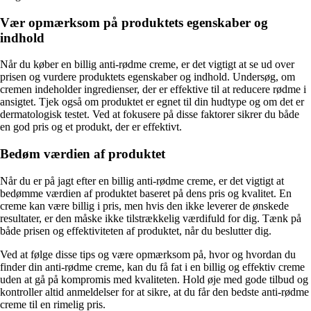
Vær opmærksom på produktets egenskaber og
indhold
Når du køber en billig anti-rødme creme, er det vigtigt at se ud over
prisen og vurdere produktets egenskaber og indhold. Undersøg, om
cremen indeholder ingredienser, der er effektive til at reducere rødme i
ansigtet. Tjek også om produktet er egnet til din hudtype og om det er
dermatologisk testet. Ved at fokusere på disse faktorer sikrer du både
en god pris og et produkt, der er effektivt.
Bedøm værdien af produktet
Når du er på jagt efter en billig anti-rødme creme, er det vigtigt at
bedømme værdien af produktet baseret på dens pris og kvalitet. En
creme kan være billig i pris, men hvis den ikke leverer de ønskede
resultater, er den måske ikke tilstrækkelig værdifuld for dig. Tænk på
både prisen og effektiviteten af produktet, når du beslutter dig.
Ved at følge disse tips og være opmærksom på, hvor og hvordan du
finder din anti-rødme creme, kan du få fat i en billig og effektiv creme
uden at gå på kompromis med kvaliteten. Hold øje med gode tilbud og
kontroller altid anmeldelser for at sikre, at du får den bedste anti-rødme
creme til en rimelig pris.