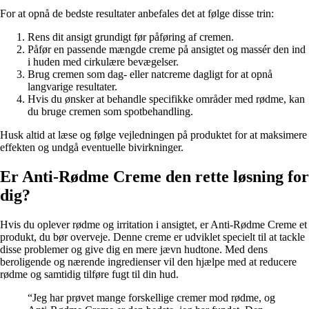
For at opnå de bedste resultater anbefales det at følge disse trin:
Rens dit ansigt grundigt før påføring af cremen.
Påfør en passende mængde creme på ansigtet og massér den ind
i huden med cirkulære bevægelser.
Brug cremen som dag- eller natcreme dagligt for at opnå
langvarige resultater.
Hvis du ønsker at behandle specifikke områder med rødme, kan
du bruge cremen som spotbehandling.
Husk altid at læse og følge vejledningen på produktet for at maksimere
effekten og undgå eventuelle bivirkninger.
Er Anti-Rødme Creme den rette løsning for
dig?
Hvis du oplever rødme og irritation i ansigtet, er Anti-Rødme Creme et
produkt, du bør overveje. Denne creme er udviklet specielt til at tackle
disse problemer og give dig en mere jævn hudtone. Med dens
beroligende og nærende ingredienser vil den hjælpe med at reducere
rødme og samtidig tilføre fugt til din hud.
“Jeg har prøvet mange forskellige cremer mod rødme, og