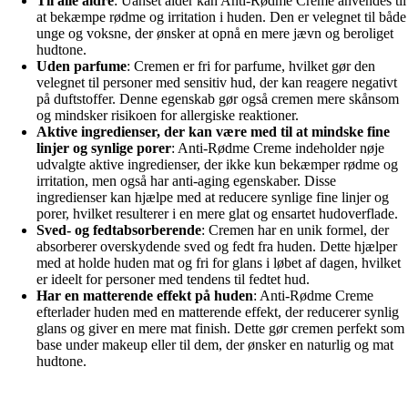
Til alle aldre
: Uanset alder kan Anti-Rødme Creme anvendes til
at bekæmpe rødme og irritation i huden. Den er velegnet til både
unge og voksne, der ønsker at opnå en mere jævn og beroliget
hudtone.
Uden parfume
: Cremen er fri for parfume, hvilket gør den
velegnet til personer med sensitiv hud, der kan reagere negativt
på duftstoffer. Denne egenskab gør også cremen mere skånsom
og mindsker risikoen for allergiske reaktioner.
Aktive ingredienser, der kan være med til at mindske fine
linjer og synlige porer
: Anti-Rødme Creme indeholder nøje
udvalgte aktive ingredienser, der ikke kun bekæmper rødme og
irritation, men også har anti-aging egenskaber. Disse
ingredienser kan hjælpe med at reducere synlige fine linjer og
porer, hvilket resulterer i en mere glat og ensartet hudoverflade.
Sved- og fedtabsorberende
: Cremen har en unik formel, der
absorberer overskydende sved og fedt fra huden. Dette hjælper
med at holde huden mat og fri for glans i løbet af dagen, hvilket
er ideelt for personer med tendens til fedtet hud.
Har en matterende effekt på huden
: Anti-Rødme Creme
efterlader huden med en matterende effekt, der reducerer synlig
glans og giver en mere mat finish. Dette gør cremen perfekt som
base under makeup eller til dem, der ønsker en naturlig og mat
hudtone.