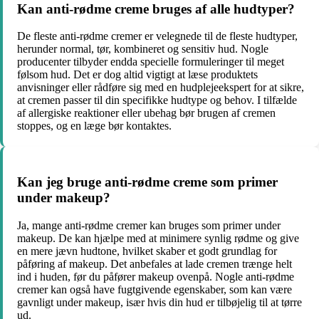
Kan anti-rødme creme bruges af alle hudtyper?
De fleste anti-rødme cremer er velegnede til de fleste hudtyper,
herunder normal, tør, kombineret og sensitiv hud. Nogle
producenter tilbyder endda specielle formuleringer til meget
følsom hud. Det er dog altid vigtigt at læse produktets
anvisninger eller rådføre sig med en hudplejeekspert for at sikre,
at cremen passer til din specifikke hudtype og behov. I tilfælde
af allergiske reaktioner eller ubehag bør brugen af cremen
stoppes, og en læge bør kontaktes.
Kan jeg bruge anti-rødme creme som primer
under makeup?
Ja, mange anti-rødme cremer kan bruges som primer under
makeup. De kan hjælpe med at minimere synlig rødme og give
en mere jævn hudtone, hvilket skaber et godt grundlag for
påføring af makeup. Det anbefales at lade cremen trænge helt
ind i huden, før du påfører makeup ovenpå. Nogle anti-rødme
cremer kan også have fugtgivende egenskaber, som kan være
gavnligt under makeup, især hvis din hud er tilbøjelig til at tørre
ud.