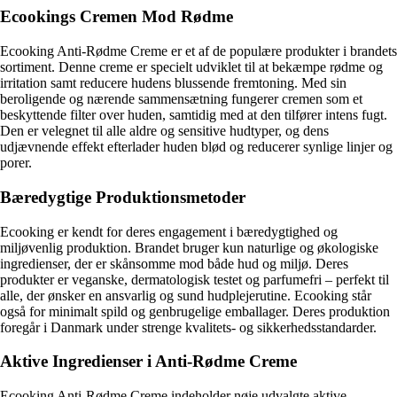
Ecookings Cremen Mod Rødme
Ecooking Anti-Rødme Creme er et af de populære produkter i brandets
sortiment. Denne creme er specielt udviklet til at bekæmpe rødme og
irritation samt reducere hudens blussende fremtoning. Med sin
beroligende og nærende sammensætning fungerer cremen som et
beskyttende filter over huden, samtidig med at den tilfører intens fugt.
Den er velegnet til alle aldre og sensitive hudtyper, og dens
udjævnende effekt efterlader huden blød og reducerer synlige linjer og
porer.
Bæredygtige Produktionsmetoder
Ecooking er kendt for deres engagement i bæredygtighed og
miljøvenlig produktion. Brandet bruger kun naturlige og økologiske
ingredienser, der er skånsomme mod både hud og miljø. Deres
produkter er veganske, dermatologisk testet og parfumefri – perfekt til
alle, der ønsker en ansvarlig og sund hudplejerutine. Ecooking står
også for minimalt spild og genbrugelige emballager. Deres produktion
foregår i Danmark under strenge kvalitets- og sikkerhedsstandarder.
Aktive Ingredienser i Anti-Rødme Creme
Ecooking Anti-Rødme Creme indeholder nøje udvalgte aktive