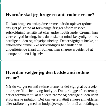
Hvornår skal jeg bruge en anti-rødme creme?
Du kan bruge en anti-rødme creme, når du oplever rødme i
ansigtet på grund af forskellige årsager såsom rosacea,
solskoldning, sensitivitet eller andre hudtilstande. Cremen kan
være en god løsning, hvis du ønsker at mindske synlig rødme,
berolige huden og afhjælpe ubehag. Det er vigtigt at huske, at
anti-rødme creme ikke nødvendigvis behandler den
underliggende årsag til rødmen, men snarere arbejder på at
dæmpe rødmen i sig selv.
Hvordan vælger jeg den bedste anti-rødme
creme?
Når du vælger en anti-rødme creme, er det vigtigt at overveje
dine specifikke behov og hudtype. Du bør kigge efter cremer,
der er formuleret til at reducere rødme og berolige huden uden
at forårsage irritation. Det kan være nyttigt at læse anmeldelser
eller rådføre dig med en hudplejeekspert for at få anbefalinger.