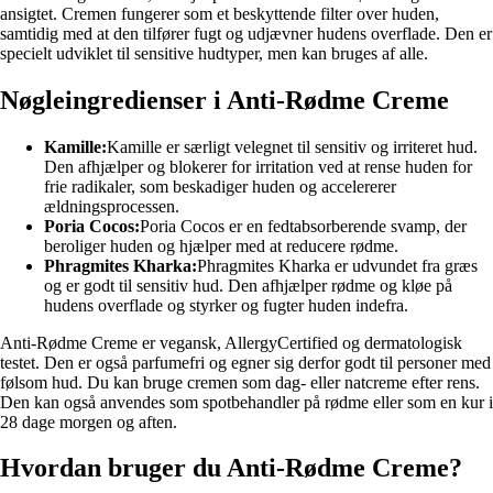
ansigtet. Cremen fungerer som et beskyttende filter over huden,
samtidig med at den tilfører fugt og udjævner hudens overflade. Den er
specielt udviklet til sensitive hudtyper, men kan bruges af alle.
Nøgleingredienser i Anti-Rødme Creme
Kamille:
Kamille er særligt velegnet til sensitiv og irriteret hud.
Den afhjælper og blokerer for irritation ved at rense huden for
frie radikaler, som beskadiger huden og accelererer
ældningsprocessen.
Poria Cocos:
Poria Cocos er en fedtabsorberende svamp, der
beroliger huden og hjælper med at reducere rødme.
Phragmites Kharka:
Phragmites Kharka er udvundet fra græs
og er godt til sensitiv hud. Den afhjælper rødme og kløe på
hudens overflade og styrker og fugter huden indefra.
Anti-Rødme Creme er vegansk, AllergyCertified og dermatologisk
testet. Den er også parfumefri og egner sig derfor godt til personer med
følsom hud. Du kan bruge cremen som dag- eller natcreme efter rens.
Den kan også anvendes som spotbehandler på rødme eller som en kur i
28 dage morgen og aften.
Hvordan bruger du Anti-Rødme Creme?