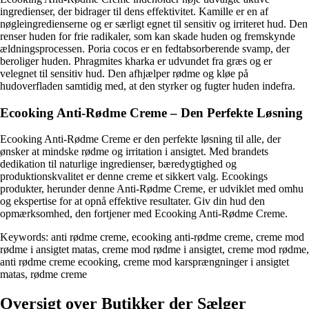
ingredienser, der bidrager til dens effektivitet. Kamille er en af
nøgleingredienserne og er særligt egnet til sensitiv og irriteret hud. Den
renser huden for frie radikaler, som kan skade huden og fremskynde
ældningsprocessen. Poria cocos er en fedtabsorberende svamp, der
beroliger huden. Phragmites kharka er udvundet fra græs og er
velegnet til sensitiv hud. Den afhjælper rødme og kløe på
hudoverfladen samtidig med, at den styrker og fugter huden indefra.
Ecooking Anti-Rødme Creme – Den Perfekte Løsning
Ecooking Anti-Rødme Creme er den perfekte løsning til alle, der
ønsker at mindske rødme og irritation i ansigtet. Med brandets
dedikation til naturlige ingredienser, bæredygtighed og
produktionskvalitet er denne creme et sikkert valg. Ecookings
produkter, herunder denne Anti-Rødme Creme, er udviklet med omhu
og ekspertise for at opnå effektive resultater. Giv din hud den
opmærksomhed, den fortjener med Ecooking Anti-Rødme Creme.
Keywords: anti rødme creme, ecooking anti-rødme creme, creme mod
rødme i ansigtet matas, creme mod rødme i ansigtet, creme mod rødme,
anti rødme creme ecooking, creme mod karsprængninger i ansigtet
matas, rødme creme
Oversigt over Butikker der Sælger