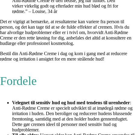
Anti-Rødme Creme er den bedste, jeg har fundet. Den
virker virkelig godt og efterlader min hud blød og fri for
rødme.” – Louise, 34 år
Det er vigtigt at bemærke, at resultaterne kan variere fra person til
person, og det kan tage tid at se de fulde effekter af cremen. Hvis du
har alvorlige hudproblemer eller er i tvivl om, hvorvidt Anti-Rødme
Creme er den rette løsning for dig, anbefales det altid at konsultere en
hudlæge eller professionel kosmetolog.
Bestil din Anti-Rødme Creme i dag og kom i gang med at reducere
rødme og irritation i ansigtet for en mere strålende hud!
Fordele
Velegnet til sensitiv hud og hud med tendens til urenheder
:
Anti-Rødme Creme er specielt udviklet til at imødegå rødme og
irritation i huden. Den beroliger og reducerer hudens blussende
fremtoning, samtidig med at den holder huden gennemfugtet.
Dette gør cremen ideel til personer med sensitiv hud og
hudproblemer.