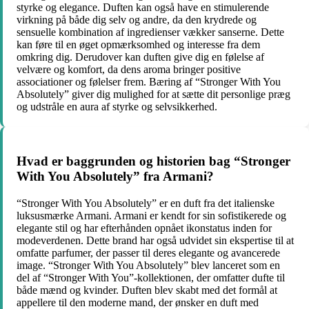
styrke og elegance. Duften kan også have en stimulerende
virkning på både dig selv og andre, da den krydrede og
sensuelle kombination af ingredienser vækker sanserne. Dette
kan føre til en øget opmærksomhed og interesse fra dem
omkring dig. Derudover kan duften give dig en følelse af
velvære og komfort, da dens aroma bringer positive
associationer og følelser frem. Bæring af “Stronger With You
Absolutely” giver dig mulighed for at sætte dit personlige præg
og udstråle en aura af styrke og selvsikkerhed.
Hvad er baggrunden og historien bag “Stronger
With You Absolutely” fra Armani?
“Stronger With You Absolutely” er en duft fra det italienske
luksusmærke Armani. Armani er kendt for sin sofistikerede og
elegante stil og har efterhånden opnået ikonstatus inden for
modeverdenen. Dette brand har også udvidet sin ekspertise til at
omfatte parfumer, der passer til deres elegante og avancerede
image. “Stronger With You Absolutely” blev lanceret som en
del af “Stronger With You”-kollektionen, der omfatter dufte til
både mænd og kvinder. Duften blev skabt med det formål at
appellere til den moderne mand, der ønsker en duft med