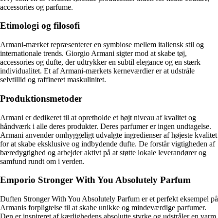
accessories og parfume.
Etimologi og filosofi
Armani-mærket repræsenterer en symbiose mellem italiensk stil og
internationale trends. Giorgio Armani sigter mod at skabe tøj,
accessories og dufte, der udtrykker en subtil elegance og en stærk
individualitet. Et af Armani-mærkets kerneværdier er at udstråle
selvtillid og raffineret maskulinitet.
Produktionsmetoder
Armani er dedikeret til at opretholde et højt niveau af kvalitet og
håndværk i alle deres produkter. Deres parfumer er ingen undtagelse.
Armani anvender omhyggeligt udvalgte ingredienser af højeste kvalitet
for at skabe eksklusive og indbydende dufte. De forstår vigtigheden af
bæredygtighed og arbejder aktivt på at støtte lokale leverandører og
samfund rundt om i verden.
Emporio Stronger With You Absolutely Parfum
Duften Stronger With You Absolutely Parfum er et perfekt eksempel på
Armanis forpligtelse til at skabe unikke og mindeværdige parfumer.
Den er inspireret af kærlighedens absolutte styrke og udstråler en varm