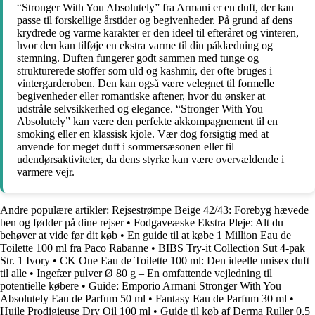
“Stronger With You Absolutely” fra Armani er en duft, der kan
passe til forskellige årstider og begivenheder. På grund af dens
krydrede og varme karakter er den ideel til efteråret og vinteren,
hvor den kan tilføje en ekstra varme til din påklædning og
stemning. Duften fungerer godt sammen med tunge og
strukturerede stoffer som uld og kashmir, der ofte bruges i
vintergarderoben. Den kan også være velegnet til formelle
begivenheder eller romantiske aftener, hvor du ønsker at
udstråle selvsikkerhed og elegance. “Stronger With You
Absolutely” kan være den perfekte akkompagnement til en
smoking eller en klassisk kjole. Vær dog forsigtig med at
anvende for meget duft i sommersæsonen eller til
udendørsaktiviteter, da dens styrke kan være overvældende i
varmere vejr.
Andre populære artikler:
Rejsestrømpe Beige 42/43: Forebyg hævede
ben og fødder på dine rejser
•
Fodgaveæske Ekstra Pleje: Alt du
behøver at vide før dit køb
•
En guide til at købe 1 Million Eau de
Toilette 100 ml fra Paco Rabanne
•
BIBS Try-it Collection Sut 4-pak
Str. 1 Ivory
•
CK One Eau de Toilette 100 ml: Den ideelle unisex duft
til alle
•
Ingefær pulver Ø 80 g – En omfattende vejledning til
potentielle købere
•
Guide: Emporio Armani Stronger With You
Absolutely Eau de Parfum 50 ml
•
Fantasy Eau de Parfum 30 ml
•
Huile Prodigieuse Dry Oil 100 ml
•
Guide til køb af Derma Ruller 0,5