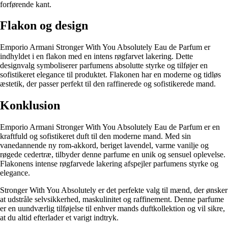
forførende kant.
Flakon og design
Emporio Armani Stronger With You Absolutely Eau de Parfum er
indhyldet i en flakon med en intens røgfarvet lakering. Dette
designvalg symboliserer parfumens absolutte styrke og tilføjer en
sofistikeret elegance til produktet. Flakonen har en moderne og tidløs
æstetik, der passer perfekt til den raffinerede og sofistikerede mand.
Konklusion
Emporio Armani Stronger With You Absolutely Eau de Parfum er en
kraftfuld og sofistikeret duft til den moderne mand. Med sin
vanedannende ny rom-akkord, beriget lavendel, varme vanilje og
røgede cedertræ, tilbyder denne parfume en unik og sensuel oplevelse.
Flakonens intense røgfarvede lakering afspejler parfumens styrke og
elegance.
Stronger With You Absolutely er det perfekte valg til mænd, der ønsker
at udstråle selvsikkerhed, maskulinitet og raffinement. Denne parfume
er en uundværlig tilføjelse til enhver mands duftkollektion og vil sikre,
at du altid efterlader et varigt indtryk.