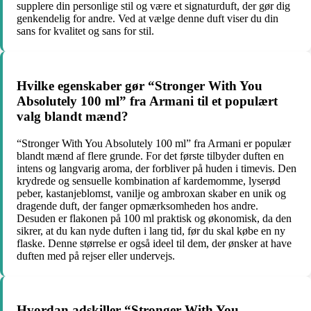
supplere din personlige stil og være et signaturduft, der gør dig
genkendelig for andre. Ved at vælge denne duft viser du din
sans for kvalitet og sans for stil.
Hvilke egenskaber gør “Stronger With You
Absolutely 100 ml” fra Armani til et populært
valg blandt mænd?
“Stronger With You Absolutely 100 ml” fra Armani er populær
blandt mænd af flere grunde. For det første tilbyder duften en
intens og langvarig aroma, der forbliver på huden i timevis. Den
krydrede og sensuelle kombination af kardemomme, lyserød
peber, kastanjeblomst, vanilje og ambroxan skaber en unik og
dragende duft, der fanger opmærksomheden hos andre.
Desuden er flakonen på 100 ml praktisk og økonomisk, da den
sikrer, at du kan nyde duften i lang tid, før du skal købe en ny
flaske. Denne størrelse er også ideel til dem, der ønsker at have
duften med på rejser eller undervejs.
Hvordan adskiller “Stronger With You