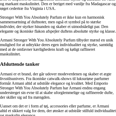
og markant maskulinitet. Den er beriget med vanilje fra Madagascar og
røget cedertræ fra Virginia i USA.
Stronger With You Absolutely Parfum er ikke kun en harmonisk
sammensætning af duftnoter, men også et symbol på to stærke
individer, der styrker hinanden og skaber et uimodståeligt par. Den
elegante og ikoniske flakon afspejler duftens absolutte styrke og klasse.
Armani Stronger With You Absolutely Parfum tilbyder mænd en unik
mulighed for at udtrykke deres egen individualitet og styrke, samtidig
med at de omfavner kærlighedens kraft og køligt raffineret
maskulinitet.
Afsluttende tanker
Armani er et brand, der går udover modeverdenen og skaber et ægte
livsstilsunivers. Fra ikoniske catwalk-shows til luksuriøse parfumer
formår Armani altid at udstråle elegance og kvalitet. Med Emporio
Stronger With You Absolutely Parfum har Armani endnu engang
understreget sin evne til at skabe uforglemmelige og raffinerede dufte,
der skiller sig ud fra mængden.
Uanset om det er i form af tøj, accessories eller parfume, er Armani
altid et sikkert valg for dem, der ønsker at udstråle stilfuld individualitet
og maskulin elegance.