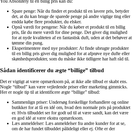
You Absolutely til en billig pris kan du:
Spare penge: Når du finder et produkt til en lavere pris, betyder
det, at du kan bruge de sparede penge på andre vigtige ting eller
endda købe flere produkter, du elsker.
Opnå værdi for pengene: Når du køber et produkt til en billig
pris, får du mere værdi for dine penge. Det giver dig mulighed
for at nyde kvaliteten af en fantastisk duft, uden at det behøver at
tømme din pung.
Eksperimentere med nye produkter: At finde ubrugte produkter
til en billig pris giver dig mulighed for at afprøve nye dufte eller
skønhedsprodukter, som du måske ikke tidligere har haft råd til.
Sådan identificerer du ægte “billige” tilbud
Det er vigtigt at være opmærksom på, at ikke alle tilbud er skabt ens.
Nogle “tilbud” kan være vejledende priser eller marketing gimmicks.
Her er nogle tip til at identificere ægte “billige” tilbud:
Sammenlign priser: Undersøg forskellige forhandlere og online
butikker for at få en idé om, hvad den normale pris på produktet
er. Hvis tilbuddet ser for godt ud til at være sandt, kan det være
en god idé at være ekstra opmærksom.
Læs anmeldelser: Læs anmeldelser fra andre kunder for at se,
om de har fundet tilbuddet pålideligt eller ej. Ofte er der