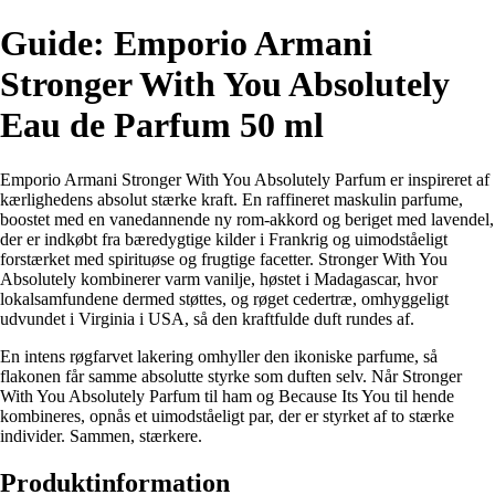
Guide: Emporio Armani
Stronger With You Absolutely
Eau de Parfum 50 ml
Emporio Armani Stronger With You Absolutely Parfum er inspireret af
kærlighedens absolut stærke kraft. En raffineret maskulin parfume,
boostet med en vanedannende ny rom-akkord og beriget med lavendel,
der er indkøbt fra bæredygtige kilder i Frankrig og uimodståeligt
forstærket med spirituøse og frugtige facetter. Stronger With You
Absolutely kombinerer varm vanilje, høstet i Madagascar, hvor
lokalsamfundene dermed støttes, og røget cedertræ, omhyggeligt
udvundet i Virginia i USA, så den kraftfulde duft rundes af.
En intens røgfarvet lakering omhyller den ikoniske parfume, så
flakonen får samme absolutte styrke som duften selv. Når Stronger
With You Absolutely Parfum til ham og Because Its You til hende
kombineres, opnås et uimodståeligt par, der er styrket af to stærke
individer. Sammen, stærkere.
Produktinformation