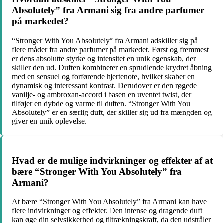
Absolutely” fra Armani sig fra andre parfumer
på markedet?
“Stronger With You Absolutely” fra Armani adskiller sig på
flere måder fra andre parfumer på markedet. Først og fremmest
er dens absolutte styrke og intensitet en unik egenskab, der
skiller den ud. Duften kombinerer en sprudlende krydret åbning
med en sensuel og forførende hjertenote, hvilket skaber en
dynamisk og interessant kontrast. Derudover er den røgede
vanilje- og ambroxan-accord i basen en uventet twist, der
tilføjer en dybde og varme til duften. “Stronger With You
Absolutely” er en særlig duft, der skiller sig ud fra mængden og
giver en unik oplevelse.
Hvad er de mulige indvirkninger og effekter af at
bære “Stronger With You Absolutely” fra
Armani?
At bære “Stronger With You Absolutely” fra Armani kan have
flere indvirkninger og effekter. Den intense og dragende duft
kan øge din selvsikkerhed og tiltrækningskraft, da den udstråler