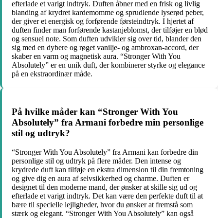
efterlade et varigt indtryk. Duften åbner med en frisk og livlig
blanding af krydret kardemomme og sprudlende lyserød peber,
der giver et energisk og forførende førsteindtryk. I hjertet af
duften finder man forførende kastanjeblomst, der tilføjer en blød
og sensuel note. Som duften udvikler sig over tid, blander den
sig med en dybere og røget vanilje- og ambroxan-accord, der
skaber en varm og magnetisk aura. “Stronger With You
Absolutely” er en unik duft, der kombinerer styrke og elegance
på en ekstraordinær måde.
På hvilke måder kan “Stronger With You
Absolutely” fra Armani forbedre min personlige
stil og udtryk?
“Stronger With You Absolutely” fra Armani kan forbedre din
personlige stil og udtryk på flere måder. Den intense og
krydrede duft kan tilføje en ekstra dimension til din fremtoning
og give dig en aura af selvsikkerhed og charme. Duften er
designet til den moderne mand, der ønsker at skille sig ud og
efterlade et varigt indtryk. Det kan være den perfekte duft til at
bære til specielle lejligheder, hvor du ønsker at fremstå som
stærk og elegant. “Stronger With You Absolutely” kan også