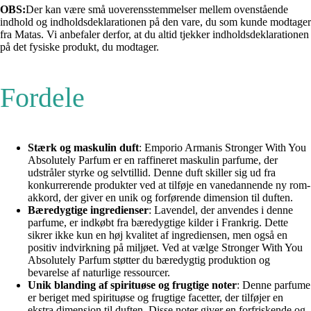
OBS:
Der kan være små uoverensstemmelser mellem ovenstående
indhold og indholdsdeklarationen på den vare, du som kunde modtager
fra Matas. Vi anbefaler derfor, at du altid tjekker indholdsdeklarationen
på det fysiske produkt, du modtager.
Fordele
Stærk og maskulin duft
: Emporio Armanis Stronger With You
Absolutely Parfum er en raffineret maskulin parfume, der
udstråler styrke og selvtillid. Denne duft skiller sig ud fra
konkurrerende produkter ved at tilføje en vanedannende ny rom-
akkord, der giver en unik og forførende dimension til duften.
Bæredygtige ingredienser
: Lavendel, der anvendes i denne
parfume, er indkøbt fra bæredygtige kilder i Frankrig. Dette
sikrer ikke kun en høj kvalitet af ingrediensen, men også en
positiv indvirkning på miljøet. Ved at vælge Stronger With You
Absolutely Parfum støtter du bæredygtig produktion og
bevarelse af naturlige ressourcer.
Unik blanding af spirituøse og frugtige noter
: Denne parfume
er beriget med spirituøse og frugtige facetter, der tilføjer en
ekstra dimension til duften. Disse noter giver en forfriskende og