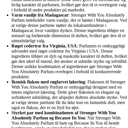
livlig karakter til parfumen, hvilket gør den til et overlegent valg
i forhold til andre produkter på markedet.
Varm vanilje fra Madagascar
: Stronger With You Absolutely
Parfum indeholder varm vanilje, der er høstet i Madagascar. Ved
at vælge denne parfume støtter du lokalsamfundene i
Madagascar, hvor vaniljen dyrkes. Denne ingrediens tilføjer en
sensuel og forførende dimension til duften, hvilket gør den til et
uimodståeligt valg.
Røget cedertræ fra Virginia, USA
: Parfumen er omhyggeligt
udvundet med røget cedertræ fra Virginia i USA. Denne
ingrediens tilføjer en dyb og maskulin karakter til duften, hvilket
gør den ideel til mænd, der ønsker at udstråle styrke og selvtillid.
Denne unikke kombination af ingredienser gør Stronger With
You Absolutely Parfum overlegen i forhold til konkurrerende
produkter.
Ikonisk flakon med røgfarvet lakering
: Flakonen til Stronger
With You Absolutely Parfum er omhyggeligt designet med en
intens røgfarvet lakering. Dette giver flakonen en elegant og
sofistikeret udstråling, der afspejler duftens absolutte styrke. Ved
at vælge denne parfume får du ikke kun en fantastisk duft, men
også en flakon, der er en fryd for øjet.
Styrket par med kombinationen af Stronger With You
Absolutely Parfum og Because Its You
: Når Stronger With
You Absolutely Parfum til ham og Because Its You til hende