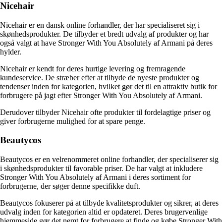
Nicehair
Nicehair er en dansk online forhandler, der har specialiseret sig i
skønhedsprodukter. De tilbyder et bredt udvalg af produkter og har
også valgt at have Stronger With You Absolutely af Armani på deres
hylder.
Nicehair er kendt for deres hurtige levering og fremragende
kundeservice. De stræber efter at tilbyde de nyeste produkter og
tendenser inden for kategorien, hvilket gør det til en attraktiv butik for
forbrugere på jagt efter Stronger With You Absolutely af Armani.
Derudover tilbyder Nicehair ofte produkter til fordelagtige priser og
giver forbrugerne mulighed for at spare penge.
Beautycos
Beautycos er en velrenommeret online forhandler, der specialiserer sig
i skønhedsprodukter til favorable priser. De har valgt at inkludere
Stronger With You Absolutely af Armani i deres sortiment for
forbrugerne, der søger denne specifikke duft.
Beautycos fokuserer på at tilbyde kvalitetsprodukter og sikrer, at deres
udvalg inden for kategorien altid er opdateret. Deres brugervenlige
hjemmeside gør det nemt for forbrugere at finde og købe Stronger With