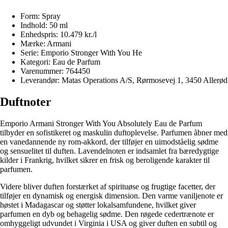
Form: Spray
Indhold: 50 ml
Enhedspris: 10.479 kr./l
Mærke: Armani
Serie: Emporio Stronger With You He
Kategori: Eau de Parfum
Varenummer: 764450
Leverandør: Matas Operations A/S, Rørmosevej 1, 3450 Allerød
Duftnoter
Emporio Armani Stronger With You Absolutely Eau de Parfum
tilbyder en sofistikeret og maskulin duftoplevelse. Parfumen åbner med
en vanedannende ny rom-akkord, der tilføjer en uimodståelig sødme
og sensuelitet til duften. Lavendelnoten er indsamlet fra bæredygtige
kilder i Frankrig, hvilket sikrer en frisk og beroligende karakter til
parfumen.
Videre bliver duften forstærket af spirituøse og frugtige facetter, der
tilføjer en dynamisk og energisk dimension. Den varme vaniljenote er
høstet i Madagascar og støtter lokalsamfundene, hvilket giver
parfumen en dyb og behagelig sødme. Den røgede cedertrænote er
omhyggeligt udvundet i Virginia i USA og giver duften en subtil og