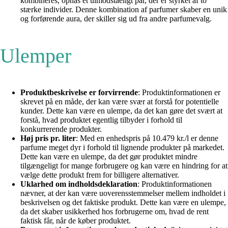
kombineres, opnås et uimodståeligt par, der er styrket af to
stærke individer. Denne kombination af parfumer skaber en unik
og forførende aura, der skiller sig ud fra andre parfumevalg.
Ulemper
Produktbeskrivelse er forvirrende
: Produktinformationen er
skrevet på en måde, der kan være svær at forstå for potentielle
kunder. Dette kan være en ulempe, da det kan gøre det svært at
forstå, hvad produktet egentlig tilbyder i forhold til
konkurrerende produkter.
Høj pris pr. liter
: Med en enhedspris på 10.479 kr./l er denne
parfume meget dyr i forhold til lignende produkter på markedet.
Dette kan være en ulempe, da det gør produktet mindre
tilgængeligt for mange forbrugere og kan være en hindring for at
vælge dette produkt frem for billigere alternativer.
Uklarhed om indholdsdeklaration
: Produktinformationen
nævner, at der kan være uoverensstemmelser mellem indholdet i
beskrivelsen og det faktiske produkt. Dette kan være en ulempe,
da det skaber usikkerhed hos forbrugerne om, hvad de rent
faktisk får, når de køber produktet.