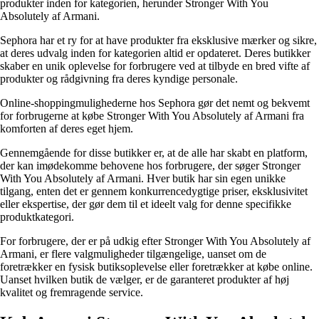
produkter inden for kategorien, herunder Stronger With You
Absolutely af Armani.
Sephora har et ry for at have produkter fra eksklusive mærker og sikre,
at deres udvalg inden for kategorien altid er opdateret. Deres butikker
skaber en unik oplevelse for forbrugere ved at tilbyde en bred vifte af
produkter og rådgivning fra deres kyndige personale.
Online-shoppingmulighederne hos Sephora gør det nemt og bekvemt
for forbrugerne at købe Stronger With You Absolutely af Armani fra
komforten af deres eget hjem.
Gennemgående for disse butikker er, at de alle har skabt en platform,
der kan imødekomme behovene hos forbrugere, der søger Stronger
With You Absolutely af Armani. Hver butik har sin egen unikke
tilgang, enten det er gennem konkurrencedygtige priser, eksklusivitet
eller ekspertise, der gør dem til et ideelt valg for denne specifikke
produktkategori.
For forbrugere, der er på udkig efter Stronger With You Absolutely af
Armani, er flere valgmuligheder tilgængelige, uanset om de
foretrækker en fysisk butiksoplevelse eller foretrækker at købe online.
Uanset hvilken butik de vælger, er de garanteret produkter af høj
kvalitet og fremragende service.