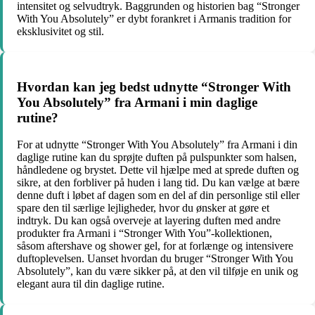
intensitet og selvudtryk. Baggrunden og historien bag “Stronger
With You Absolutely” er dybt forankret i Armanis tradition for
eksklusivitet og stil.
Hvordan kan jeg bedst udnytte “Stronger With
You Absolutely” fra Armani i min daglige
rutine?
For at udnytte “Stronger With You Absolutely” fra Armani i din
daglige rutine kan du sprøjte duften på pulspunkter som halsen,
håndledene og brystet. Dette vil hjælpe med at sprede duften og
sikre, at den forbliver på huden i lang tid. Du kan vælge at bære
denne duft i løbet af dagen som en del af din personlige stil eller
spare den til særlige lejligheder, hvor du ønsker at gøre et
indtryk. Du kan også overveje at layering duften med andre
produkter fra Armani i “Stronger With You”-kollektionen,
såsom aftershave og shower gel, for at forlænge og intensivere
duftoplevelsen. Uanset hvordan du bruger “Stronger With You
Absolutely”, kan du være sikker på, at den vil tilføje en unik og
elegant aura til din daglige rutine.