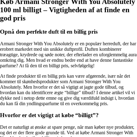
Køb Armani Stronger With You Absolutely
100 ml billigt – Vigtigheden af at finde en
god pris
Opnå den perfekte duft til en billig pris
Armani Stronger With You Absolutely er en populær herreduft, der har
erobret markedet med sin unikke duftprofil. Duften kombinerer
træagtige, krydrede og søde noter, der efterlader en uforglemmelig aura
omkring dig. Men hvad er endnu bedre end at have denne fantastiske
parfume? At få den til en billigt pris, selvfølgelig!
At finde produkter til en billig pris kan være afgørende, især når det
kommer til skønhedsprodukter som Armani Stronger With You
Absolutely. Men hvorfor er det så vigtigt at jagte gode tilbud, og
hvordan kan du identificere ægte “billige” tilbud? I denne artikel vil vi
dykke ned i netop dette emne og give dig værdifuld indsigt i, hvordan
du kan få din yndlingsparfume til en overkommelig pris.
Hvorfor er det vigtigt at købe “billigt”?
Det er naturligt at ønske at spare penge, når man køber nye produkter,
og det er der flere gode grunde til. Ved at købe Armani Stronger With