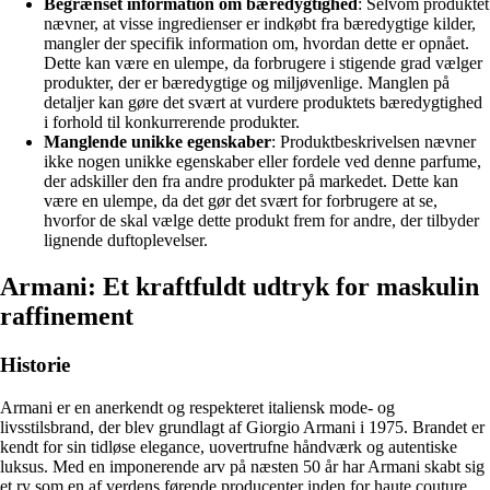
Begrænset information om bæredygtighed
: Selvom produktet
nævner, at visse ingredienser er indkøbt fra bæredygtige kilder,
mangler der specifik information om, hvordan dette er opnået.
Dette kan være en ulempe, da forbrugere i stigende grad vælger
produkter, der er bæredygtige og miljøvenlige. Manglen på
detaljer kan gøre det svært at vurdere produktets bæredygtighed
i forhold til konkurrerende produkter.
Manglende unikke egenskaber
: Produktbeskrivelsen nævner
ikke nogen unikke egenskaber eller fordele ved denne parfume,
der adskiller den fra andre produkter på markedet. Dette kan
være en ulempe, da det gør det svært for forbrugere at se,
hvorfor de skal vælge dette produkt frem for andre, der tilbyder
lignende duftoplevelser.
Armani: Et kraftfuldt udtryk for maskulin
raffinement
Historie
Armani er en anerkendt og respekteret italiensk mode- og
livsstilsbrand, der blev grundlagt af Giorgio Armani i 1975. Brandet er
kendt for sin tidløse elegance, uovertrufne håndværk og autentiske
luksus. Med en imponerende arv på næsten 50 år har Armani skabt sig
et ry som en af verdens førende producenter inden for haute couture,