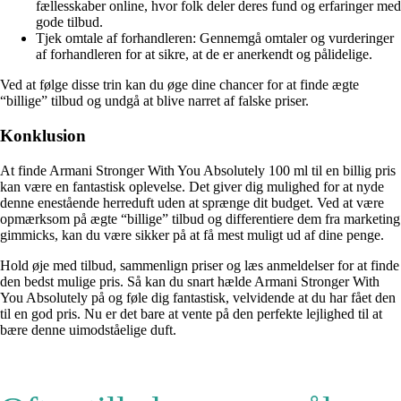
fællesskaber online, hvor folk deler deres fund og erfaringer med
gode tilbud.
Tjek omtale af forhandleren: Gennemgå omtaler og vurderinger
af forhandleren for at sikre, at de er anerkendt og pålidelige.
Ved at følge disse trin kan du øge dine chancer for at finde ægte
“billige” tilbud og undgå at blive narret af falske priser.
Konklusion
At finde Armani Stronger With You Absolutely 100 ml til en billig pris
kan være en fantastisk oplevelse. Det giver dig mulighed for at nyde
denne enestående herreduft uden at sprænge dit budget. Ved at være
opmærksom på ægte “billige” tilbud og differentiere dem fra marketing
gimmicks, kan du være sikker på at få mest muligt ud af dine penge.
Hold øje med tilbud, sammenlign priser og læs anmeldelser for at finde
den bedst mulige pris. Så kan du snart hælde Armani Stronger With
You Absolutely på og føle dig fantastisk, velvidende at du har fået den
til en god pris. Nu er det bare at vente på den perfekte lejlighed til at
bære denne uimodståelige duft.