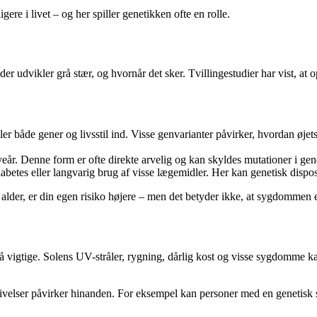
 i livet – og her spiller genetikken ofte en rolle.
er udvikler grå stær, og hvornår det sker. Tvillingestudier har vist, at o
r både gener og livsstil ind. Visse genvarianter påvirker, hvordan øjets 
eveår. Denne form er ofte direkte arvelig og kan skyldes mutationer i gene
es eller langvarig brug af visse lægemidler. Her kan genetisk dispos
ig alder, er din egen risiko højere – men det betyder ikke, at sygdommen 
ge så vigtige. Solens UV-stråler, rygning, dårlig kost og visse sygdomme
velser påvirker hinanden. For eksempel kan personer med en genetisk sår