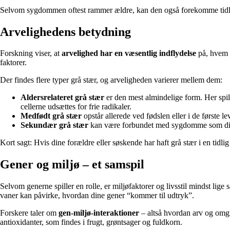
Selvom sygdommen oftest rammer ældre, kan den også forekomme tidligere
Arvelighedens betydning
Forskning viser, at
arvelighed har en væsentlig indflydelse
på, hvem d
faktorer.
Der findes flere typer grå stær, og arveligheden varierer mellem dem:
Aldersrelateret grå stær
er den mest almindelige form. Her spille
cellerne udsættes for frie radikaler.
Medfødt grå stær
opstår allerede ved fødslen eller i de første l
Sekundær grå stær
kan være forbundet med sygdomme som diabet
Kort sagt: Hvis dine forældre eller søskende har haft grå stær i en tidl
Gener og miljø – et samspil
Selvom generne spiller en rolle, er miljøfaktorer og livsstil mindst li
vaner kan påvirke, hvordan dine gener “kommer til udtryk”.
Forskere taler om
gen-miljø-interaktioner
– altså hvordan arv og omgi
antioxidanter, som findes i frugt, grøntsager og fuldkorn.