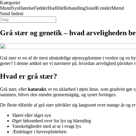
Kategorier
Mund
Syn
Hørelse
Fødder
Hud
Hår
Behandling
Sund
Kvinder
Mænd
Sund Indeni
Grå stær og genetik – hvad arveligheden b
Grå stær er en af de mest almindelige øjensygdomme i verden og en hypp
gener? I denne artikel ser vi nærmere på, hvordan arvelighed påvirker ri
Hvad er grå stær?
Grå stær, eller
katarakt
, er en uklarhed i øjets linse, som gradvist gør
sammen, bliver den mindre gennemsigtig, og synet forringes.
De fleste tilfælde af grå stær udvikler sig langsomt over mange år og 
Sløret eller tåget syn
Øget følsomhed over for lys og blænding
Vanskeligheder med at se i svagt lys
Ændringer i farveopfattelsen