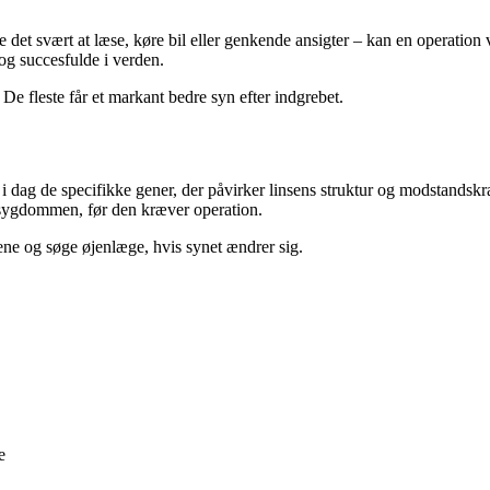
det svært at læse, køre bil eller genkende ansigter – kan en operation 
 og succesfulde i verden.
e fleste får et markant bedre syn efter indgrebet.
 i dag de specifikke gener, der påvirker linsens struktur og modstandskr
 sygdommen, før den kræver operation.
nene og søge øjenlæge, hvis synet ændrer sig.
e