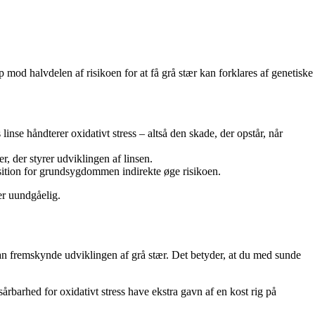
p mod halvdelen af risikoen for at få grå stær kan forklares af genetiske
linse håndterer oxidativt stress – altså den skade, der opstår, når
r, der styrer udviklingen af linsen.
ition for grundsygdommen indirekte øge risikoen.
er uundgåelig.
 kan fremskynde udviklingen af grå stær. Det betyder, at du med sunde
barhed for oxidativt stress have ekstra gavn af en kost rig på