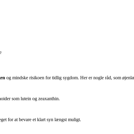
e
gen
og mindske risikoen for tidlig sygdom. Her er nogle råd, som øjenlæ
oider som lutein og zeaxanthin.
t for at bevare et klart syn længst muligt.