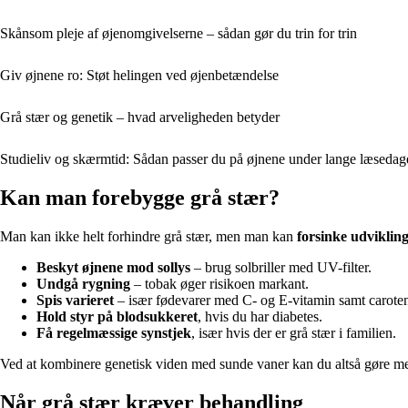
Skånsom pleje af øjenomgivelserne – sådan gør du trin for trin
Giv øjnene ro: Støt helingen ved øjenbetændelse
Grå stær og genetik – hvad arveligheden betyder
Studieliv og skærmtid: Sådan passer du på øjnene under lange læsedag
Kan man forebygge grå stær?
Man kan ikke helt forhindre grå stær, men man kan
forsinke udviklin
Beskyt øjnene mod sollys
– brug solbriller med UV-filter.
Undgå rygning
– tobak øger risikoen markant.
Spis varieret
– især fødevarer med C- og E-vitamin samt caroten
Hold styr på blodsukkeret
, hvis du har diabetes.
Få regelmæssige synstjek
, især hvis der er grå stær i familien.
Ved at kombinere genetisk viden med sunde vaner kan du altså gøre mege
Når grå stær kræver behandling