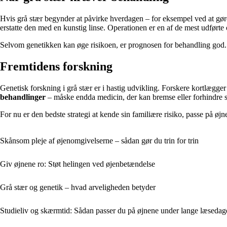
Hvis grå stær begynder at påvirke hverdagen – for eksempel ved at gøre 
erstatte den med en kunstig linse. Operationen er en af de mest udførte
Selvom genetikken kan øge risikoen, er prognosen for behandling god. D
Fremtidens forskning
Genetisk forskning i grå stær er i hastig udvikling. Forskere kortlægger
behandlinger
– måske endda medicin, der kan bremse eller forhindre
For nu er den bedste strategi at kende sin familiære risiko, passe på øj
Skånsom pleje af øjenomgivelserne – sådan gør du trin for trin
Giv øjnene ro: Støt helingen ved øjenbetændelse
Grå stær og genetik – hvad arveligheden betyder
Studieliv og skærmtid: Sådan passer du på øjnene under lange læsedag