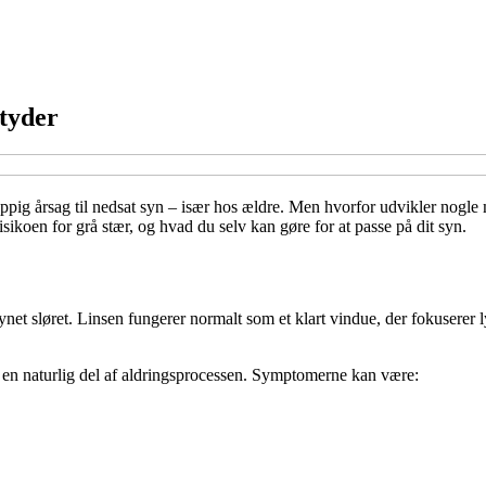
etyder
ig årsag til nedsat syn – især hos ældre. Men hvorfor udvikler nogle m
sikoen for grå stær, og hvad du selv kan gøre for at passe på dit syn.
 synet sløret. Linsen fungerer normalt som et klart vindue, der fokuserer
er en naturlig del af aldringsprocessen. Symptomerne kan være: