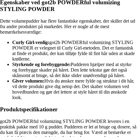
Egenskaber ved got2b POWDERful volumizing
STYLING POWDER
Dette volumepudder har flere fantastiske egenskaber, der skiller det ud
fra andre produkter på markedet. Her er nogle af de mest
bemærkelsesværdige:
Curly Girl-venlig:
got2b POWDERful volumizing STYLING
POWDER er velegnet til Curly Girl-metoden. Det er fantastisk
at finde et produkt, der kan tilføje fylde til fint hår uden at skade
krøllerne.
Styrkende og forebyggende:
Pudderen hjælper med at styrke
og forebygge skader på håret. Den lette tekstur gør det også
skånsomt at bruge, så det ikke slider unødvendigt på håret.
Giver volumen:
Hvis du ønsker mere fylde og struktur i dit hår,
vil dette produkt give dig netop det. Det skaber volumen ved
hovedbunden og gør det lettere at style håret til din ønskede
look.
Produktspecifikationer
got2b POWDERful volumizing STYLING POWDER leveres i en
praktisk pakke med 10 g pudder. Pudderen er let at bruge og dosere, så
du kan få præcis den mængde, du har brug for. Værd at bemærke er