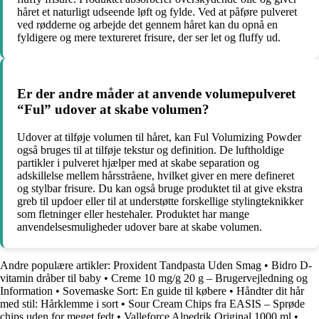
håret et naturligt udseende løft og fylde. Ved at påføre pulveret
ved rødderne og arbejde det gennem håret kan du opnå en
fyldigere og mere textureret frisure, der ser let og fluffy ud.
Er der andre måder at anvende volumepulveret
“Ful” udover at skabe volumen?
Udover at tilføje volumen til håret, kan Ful Volumizing Powder
også bruges til at tilføje tekstur og definition. De luftholdige
partikler i pulveret hjælper med at skabe separation og
adskillelse mellem hårsstråene, hvilket giver en mere defineret
og stylbar frisure. Du kan også bruge produktet til at give ekstra
greb til updoer eller til at understøtte forskellige stylingteknikker
som fletninger eller hestehaler. Produktet har mange
anvendelsesmuligheder udover bare at skabe volumen.
Andre populære artikler:
Proxident Tandpasta Uden Smag
•
Bidro D-
vitamin dråber til baby
•
Creme 10 mg/g 20 g – Brugervejledning og
Information
•
Sovemaske Sort: En guide til købere
•
Håndter dit hår
med stil: Hårklemme i sort
•
Sour Cream Chips fra EASIS – Sprøde
chips uden for meget fedt
•
Valleforce Alpedrik Original 1000 ml
•