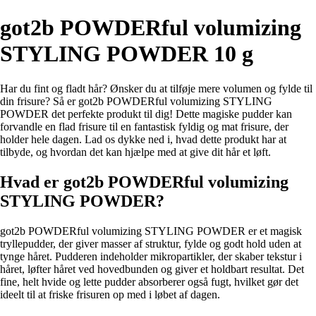
got2b POWDERful volumizing
STYLING POWDER 10 g
Har du fint og fladt hår? Ønsker du at tilføje mere volumen og fylde til
din frisure? Så er got2b POWDERful volumizing STYLING
POWDER det perfekte produkt til dig! Dette magiske pudder kan
forvandle en flad frisure til en fantastisk fyldig og mat frisure, der
holder hele dagen. Lad os dykke ned i, hvad dette produkt har at
tilbyde, og hvordan det kan hjælpe med at give dit hår et løft.
Hvad er got2b POWDERful volumizing
STYLING POWDER?
got2b POWDERful volumizing STYLING POWDER er et magisk
tryllepudder, der giver masser af struktur, fylde og godt hold uden at
tynge håret. Pudderen indeholder mikropartikler, der skaber tekstur i
håret, løfter håret ved hovedbunden og giver et holdbart resultat. Det
fine, helt hvide og lette pudder absorberer også fugt, hvilket gør det
ideelt til at friske frisuren op med i løbet af dagen.