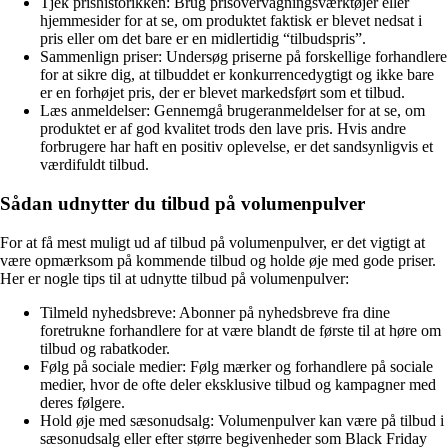
Tjek prishistorikken: Brug prisovervågningsværktøjer eller
hjemmesider for at se, om produktet faktisk er blevet nedsat i
pris eller om det bare er en midlertidig “tilbudspris”.
Sammenlign priser: Undersøg priserne på forskellige forhandlere
for at sikre dig, at tilbuddet er konkurrencedygtigt og ikke bare
er en forhøjet pris, der er blevet markedsført som et tilbud.
Læs anmeldelser: Gennemgå brugeranmeldelser for at se, om
produktet er af god kvalitet trods den lave pris. Hvis andre
forbrugere har haft en positiv oplevelse, er det sandsynligvis et
værdifuldt tilbud.
Sådan udnytter du tilbud på volumenpulver
For at få mest muligt ud af tilbud på volumenpulver, er det vigtigt at
være opmærksom på kommende tilbud og holde øje med gode priser.
Her er nogle tips til at udnytte tilbud på volumenpulver:
Tilmeld nyhedsbreve: Abonner på nyhedsbreve fra dine
foretrukne forhandlere for at være blandt de første til at høre om
tilbud og rabatkoder.
Følg på sociale medier: Følg mærker og forhandlere på sociale
medier, hvor de ofte deler eksklusive tilbud og kampagner med
deres følgere.
Hold øje med sæsonudsalg: Volumenpulver kan være på tilbud i
sæsonudsalg eller efter større begivenheder som Black Friday