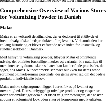
produkter, der opfylder forskellige behov og giver fantastiske resultater.
Comprehensive Overview of Various Stores
for Volumizing Powder in Danish
Matas
Matas er en velkendt detailhandler, der er dedikeret til at tilbyde et
bredt udvalg af skønhedsprodukter af høj kvalitet. Virksomheden har
en lang historie og er blevet et førende navn inden for kosmetik- og
sundhedssektoren i Danmark.
Med hensyn til volumizing powder, tilbyder Matas et omfattende
udvalg, der omfatter forskellige mærker og varianter. Fra naturlige til
mere intense og dramatiske resultater, kan kunder finde præcis det, de
søger, hos Matas. Kundeanmeldelser roser butikken for deres brede
sortiment og hjælpsomme personale, der gerne giver råd om det bedste
produkt til individuelle behov.
Matas unikke salgsargument ligger i deres fokus på kvalitet og
troværdighed. Deres omhyggeligt udvalgte produkter og ekspertise
inden for området gør dem til et ideelt valg for forbrugere, der ønsker
at opnå et voluminøst look uden at gå på kompromis med kvaliteten.