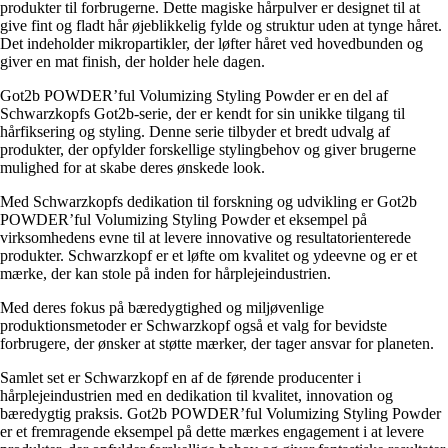
produkter til forbrugerne. Dette magiske hårpulver er designet til at
give fint og fladt hår øjeblikkelig fylde og struktur uden at tynge håret.
Det indeholder mikropartikler, der løfter håret ved hovedbunden og
giver en mat finish, der holder hele dagen.
Got2b POWDER’ful Volumizing Styling Powder er en del af
Schwarzkopfs Got2b-serie, der er kendt for sin unikke tilgang til
hårfiksering og styling. Denne serie tilbyder et bredt udvalg af
produkter, der opfylder forskellige stylingbehov og giver brugerne
mulighed for at skabe deres ønskede look.
Med Schwarzkopfs dedikation til forskning og udvikling er Got2b
POWDER’ful Volumizing Styling Powder et eksempel på
virksomhedens evne til at levere innovative og resultatorienterede
produkter. Schwarzkopf er et løfte om kvalitet og ydeevne og er et
mærke, der kan stole på inden for hårplejeindustrien.
Med deres fokus på bæredygtighed og miljøvenlige
produktionsmetoder er Schwarzkopf også et valg for bevidste
forbrugere, der ønsker at støtte mærker, der tager ansvar for planeten.
Samlet set er Schwarzkopf en af de førende producenter i
hårplejeindustrien med en dedikation til kvalitet, innovation og
bæredygtig praksis. Got2b POWDER’ful Volumizing Styling Powder
er et fremragende eksempel på dette mærkes engagement i at levere