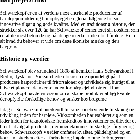
Schwarzkopf er en af verdens mest anerkendte producenter af
hårplejeprodukter og har opbygget en global følgende for sin
innovative tilgang og gode kvalitet. Med en traditionsrig historie, der
strækker sig over 120 år, har Schwarzkopf cementeret sin position som
en af de mest betroede og pålidelige mærker inden for hårpleje. Her er
alt hvad du behøver at vide om dette ikoniske mærke og dets
baggrund.
Historie og værdier
Schwarzkopf blev grundlagt i 1898 af kemiker Hans Schwarzkopf i
Berlin, Tyskland. Virksomheden fokuserede oprindeligt på at
producere hårprodukter til frisørsaloner og udviklede sig hurtigt til at
blive et pionerende mærke inden for hårplejeindustrien. Hans
Schwarzkopf havde en vision om at skabe produkter af høj kvalitet,
der opfyldte forskellige behov og ønsker hos brugerne.
I dag er Schwarzkopf anerkendt for sine banebrydende forskning og
udvikling inden for hårpleje. Virksomheden har etableret sig som en
leder inden for teknologiske fremskridt og innovationer og tilbyder et
bredt udvalg af produkter, der imødekommer forskellige hårtyper og
behov. Schwarzkopfs værdier omfatter kvalitet, pålidelighed og en
konstant stræben efter at forbedre og imødekomme forbrugernes