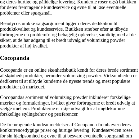
og deres hurtige og pålidelige levering. Kunderne roser også butikken
for deres fremragende kundeservice og evne til at løse eventuelle
problemer eller spørgsmål.
Beautycos unikke salgsargument ligger i deres dedikation til
produktkvalitet og kundeservice. Butikken stræber efter at tilbyde
forbrugerne en problemfri og behagelig oplevelse, samtidig med at de
sikrer, at de har adgang til et bredt udvalg af volumizing powder
produkter af høj kvalitet.
Cocopanda
Cocopanda er en online skønhedsbutik kendt for deres brede sortiment
af skønhedsprodukter, herunder volumizing powder. Virksomheden er
dedikeret til at tilbyde kunderne de nyeste trends og mest populære
produkter på markedet.
Cocopandas sortiment af volumizing powder inkluderer forskellige
mærker og formuleringer, hvilket giver forbrugerne et bredt udvalg at
vælge imellem. Produkterne er nøje udvalgt for at imødekomme
forskellige stylingbehov og præferencer.
De fremragende kundeanmeldelser af Cocopanda fremhæver deres
konkurrencedygtige priser og hurtige levering. Kundeservicen roses
for sin hjælpsomhed og evne til at besvare eventuelle spørgsmål om