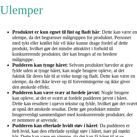
Ulemper
Produktet er kun egnet til fint og fladt hår
: Dette kan være en
ulempe, da det begrænser målgruppen for produktet. Personer
med tykt eller krøllet hår vil ikke kunne drage fordel af dette
produkt, hvilket gør det mindre attraktivt i forhold til
konkurrerende produkter, der kan bruges af en bredere
målgruppe.
Pudderen kan tynge håret
: Selvom produktet hævder at give
fylde uden at tynge håret, kan nogle brugere opleve, at det
faktisk får deres hår til at virke tungt og fladt. Dette kan være en
ulempe, da det ikke lever op til forventningerne og ikke giver
den ønskede effekt.
Pudderen kan være svær at fordele jævnt
: Nogle brugere
kan opleve, at det er svært at fordele pudderen jævnt i håret.
Dette kan resultere i ujævn tekstur og fylde, hvilket gør det svært
at opnå det ønskede resultat. Dette gør produktet mindre
brugervenligt sammenlignet med konkurrerende produkter, der
er nemmere at anvende.
Pudderen kan efterlade hvidt støv i håret
: Da pudderen er
helt hvid, kan den efterlade synligt støv i håret, især på mørkt
hår. Dette kan være en ulempe, da det kan få håret til at se