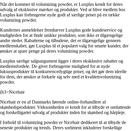
Når det kommer til volumizing powder, er Luxplus kendt for deres
udvalg af eksklusive mærker og produkter. Ved at blive medlem hos
Luxplus kan forbrugerne nyde godt af særlige priser på en række
volumizing powder.
Kundernes anmeldelser fremhæver Luxplus gode kundeservice og
muligheden for at finde unikke produkter, som ikke er tilgængelige
andre steder. Rabatterne og tilbudene, der er tilgængelige gennem
medlemskabet, gør Luxplus til et populært valg for smarte kunder, der
ønsker at spare penge på deres volumizing powder.
Luxplus særlige salgsargument ligger i deres eksklusive rabatter og
medlemsfordele. De giver forbrugerne mulighed for at nyde
luksusprodukter til konkurrencedygtige priser, og det gør dem ideelle
for dem, der ønsker at forkæle sig selv med et kvalitetsvolumizing
powder.
(h3>Nicehair
Nicehair er en af Danmarks førende online-forhandlere af
skønhedsprodukter. Virksomheden er kendt for at tilbyde et omfattende
og forskelligartet udvalg af produkter inden for skønhed og hårpleje.
I forhold til volumizing powder er Nicehair dedikeret til at tilbyde de
seneste produkter og trends. Deres sortiment inkluderer forskellige