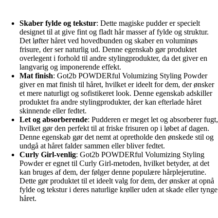
Skaber fylde og tekstur
: Dette magiske pudder er specielt
designet til at give fint og fladt hår masser af fylde og struktur.
Det løfter håret ved hovedbunden og skaber en voluminøs
frisure, der ser naturlig ud. Denne egenskab gør produktet
overlegent i forhold til andre stylingprodukter, da det giver en
langvarig og imponerende effekt.
Mat finish
: Got2b POWDERful Volumizing Styling Powder
giver en mat finish til håret, hvilket er ideelt for dem, der ønsker
et mere naturligt og sofistikeret look. Denne egenskab adskiller
produktet fra andre stylingprodukter, der kan efterlade håret
skinnende eller fedtet.
Let og absorberende
: Pudderen er meget let og absorberer fugt,
hvilket gør den perfekt til at friske frisuren op i løbet af dagen.
Denne egenskab gør det nemt at opretholde den ønskede stil og
undgå at håret falder sammen eller bliver fedtet.
Curly Girl-venlig
: Got2b POWDERful Volumizing Styling
Powder er egnet til Curly Girl-metoden, hvilket betyder, at det
kan bruges af dem, der følger denne populære hårplejerutine.
Dette gør produktet til et ideelt valg for dem, der ønsker at opnå
fylde og tekstur i deres naturlige krøller uden at skade eller tynge
håret.