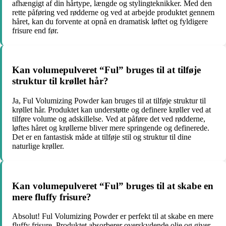
afhængigt af din hårtype, længde og stylingteknikker. Med den
rette påføring ved rødderne og ved at arbejde produktet gennem
håret, kan du forvente at opnå en dramatisk løftet og fyldigere
frisure end før.
Kan volumepulveret “Ful” bruges til at tilføje
struktur til krøllet hår?
Ja, Ful Volumizing Powder kan bruges til at tilføje struktur til
krøllet hår. Produktet kan understøtte og definere krøller ved at
tilføre volume og adskillelse. Ved at påføre det ved rødderne,
løftes håret og krøllerne bliver mere springende og definerede.
Det er en fantastisk måde at tilføje stil og struktur til dine
naturlige krøller.
Kan volumepulveret “Ful” bruges til at skabe en
mere fluffy frisure?
Absolut! Ful Volumizing Powder er perfekt til at skabe en mere
fluffy frisure. Produktet absorberer overskydende olie og giver