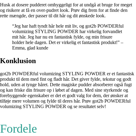
Husk at dosere pudderet omhyggeligt for at undgå at bruge for meget
og risikere at få en over-pudret look. Prøv dig frem for at finde den
rette mængde, der passer til dit hår og dit ønskede look.
“Jeg har haft tyndt hår hele mit liv, og got2b POWDERful
volumizing STYLING POWDER har virkelig forvandlet
mit hår. Jeg har nu en fantastisk fylde, og min frisure
holder hele dagen. Det er virkelig et fantastisk produkt!” –
Emma, glad kunde
Konklusion
got2b POWDERful volumizing STYLING POWDER er et fantastisk
produkt til dem med fint og fladt hår. Det giver fylde, tekstur og godt
hold, uden at tynge håret. Dette magiske pudder absorberer også fugt
og kan friske din frisure op i løbet af dagen. Med sine styrkende og
forebyggende egenskaber er det et godt valg for dem, der ønsker at
tilføje mere volumen og fylde til deres hår. Prøv got2b POWDERful
volumizing STYLING POWDER og se resultatet selv!
Fordele