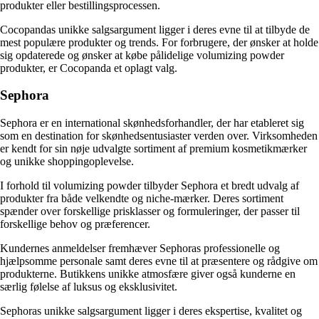
produkter eller bestillingsprocessen.
Cocopandas unikke salgsargument ligger i deres evne til at tilbyde de
mest populære produkter og trends. For forbrugere, der ønsker at holde
sig opdaterede og ønsker at købe pålidelige volumizing powder
produkter, er Cocopanda et oplagt valg.
Sephora
Sephora er en international skønhedsforhandler, der har etableret sig
som en destination for skønhedsentusiaster verden over. Virksomheden
er kendt for sin nøje udvalgte sortiment af premium kosmetikmærker
og unikke shoppingoplevelse.
I forhold til volumizing powder tilbyder Sephora et bredt udvalg af
produkter fra både velkendte og niche-mærker. Deres sortiment
spænder over forskellige prisklasser og formuleringer, der passer til
forskellige behov og præferencer.
Kundernes anmeldelser fremhæver Sephoras professionelle og
hjælpsomme personale samt deres evne til at præsentere og rådgive om
produkterne. Butikkens unikke atmosfære giver også kunderne en
særlig følelse af luksus og eksklusivitet.
Sephoras unikke salgsargument ligger i deres ekspertise, kvalitet og