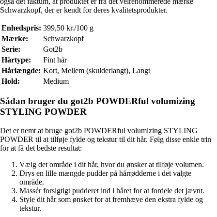
også det faktum, at produktet er fra det velrenommerede mærke
Schwarzkopf, der er kendt for deres kvalitetsprodukter.
Enhedspris:
399,50 kr./100 g
Mærke:
Schwarzkopf
Serie:
Got2b
Hårtype:
Fint hår
Hårlængde:
Kort, Mellem (skulderlangt), Langt
Hold:
Medium
Sådan bruger du got2b POWDERful volumizing
STYLING POWDER
Det er nemt at bruge got2b POWDERful volumizing STYLING
POWDER til at tilføje fylde og tekstur til dit hår. Følg disse enkle trin
for at få det bedste resultat:
Vælg det område i dit hår, hvor du ønsker at tilføje volumen.
Drys en lille mængde pudder på hårrødderne i det valgte
område.
Massér forsigtigt pudderet ind i håret for at fordele det jævnt.
Style dit hår som ønsket for at fremhæve den ekstra fylde og
tekstur.