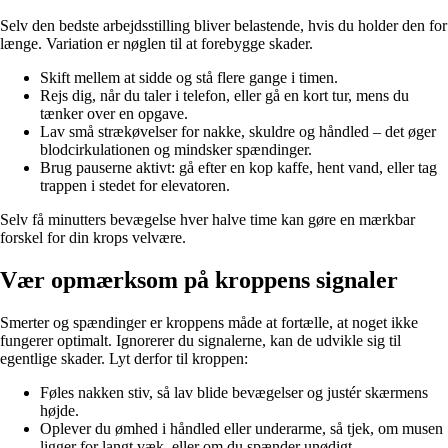
Selv den bedste arbejdsstilling bliver belastende, hvis du holder den for
længe. Variation er nøglen til at forebygge skader.
Skift mellem at sidde og stå flere gange i timen.
Rejs dig, når du taler i telefon, eller gå en kort tur, mens du
tænker over en opgave.
Lav små strækøvelser for nakke, skuldre og håndled – det øger
blodcirkulationen og mindsker spændinger.
Brug pauserne aktivt: gå efter en kop kaffe, hent vand, eller tag
trappen i stedet for elevatoren.
Selv få minutters bevægelse hver halve time kan gøre en mærkbar
forskel for din krops velvære.
Vær opmærksom på kroppens signaler
Smerter og spændinger er kroppens måde at fortælle, at noget ikke
fungerer optimalt. Ignorerer du signalerne, kan de udvikle sig til
egentlige skader. Lyt derfor til kroppen:
Føles nakken stiv, så lav blide bevægelser og justér skærmens
højde.
Oplever du ømhed i håndled eller underarme, så tjek, om musen
ligger for langt væk, eller om du spænder unødigt.