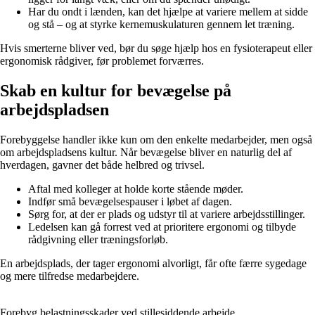
Har du ondt i lænden, kan det hjælpe at variere mellem at sidde
og stå – og at styrke kernemuskulaturen gennem let træning.
Hvis smerterne bliver ved, bør du søge hjælp hos en fysioterapeut eller
ergonomisk rådgiver, før problemet forværres.
Skab en kultur for bevægelse på
arbejdspladsen
Forebyggelse handler ikke kun om den enkelte medarbejder, men også
om arbejdspladsens kultur. Når bevægelse bliver en naturlig del af
hverdagen, gavner det både helbred og trivsel.
Aftal med kolleger at holde korte stående møder.
Indfør små bevægelsespauser i løbet af dagen.
Sørg for, at der er plads og udstyr til at variere arbejdsstillinger.
Ledelsen kan gå forrest ved at prioritere ergonomi og tilbyde
rådgivning eller træningsforløb.
En arbejdsplads, der tager ergonomi alvorligt, får ofte færre sygedage
og mere tilfredse medarbejdere.
Forebyg belastningsskader ved stillesiddende arbejde