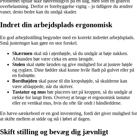
Problemet opstår ikke nødvendigvis på én dag, men som en gradvis
overbelastning. Derfor er forebyggelse vigtig – jo tidligere du ændrer
vaner, desto bedre kan du undgå skader.
Indret din arbejdsplads ergonomisk
En god arbejdsstilling begynder med en korrekt indrettet arbejdsplads.
Små justeringer kan gøre en stor forskel.
Skærmen
skal stå i øjenhøjde, så du undgår at bøje nakken.
Afstanden bør være cirka en arms længde.
Stolen
skal støtte lænden og give mulighed for at justere højde
og ryglæn. Dine fødder skal kunne hvile fladt på gulvet eller på
en fodstøtte.
Bordhøjden
skal passe til din kropshøjde, så skuldrene kan
være afslappede, når du skriver.
Tastatur og mus
bør placeres tæt på kroppen, så du undgår at
række for langt frem. Overvej at bruge et ergonomisk tastatur
eller en vertikal mus, hvis du ofte får ondt i håndleddene.
En hæve-sænkebord er en god investering, fordi det giver mulighed for
at skifte mellem at sidde og stå i løbet af dagen.
Skift stilling og bevæg dig jævnligt