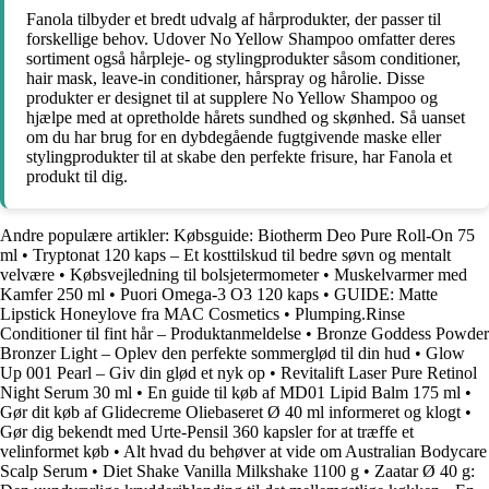
Fanola tilbyder et bredt udvalg af hårprodukter, der passer til
forskellige behov. Udover No Yellow Shampoo omfatter deres
sortiment også hårpleje- og stylingprodukter såsom conditioner,
hair mask, leave-in conditioner, hårspray og hårolie. Disse
produkter er designet til at supplere No Yellow Shampoo og
hjælpe med at opretholde hårets sundhed og skønhed. Så uanset
om du har brug for en dybdegående fugtgivende maske eller
stylingprodukter til at skabe den perfekte frisure, har Fanola et
produkt til dig.
Andre populære artikler:
Købsguide: Biotherm Deo Pure Roll-On 75
ml
•
Tryptonat 120 kaps – Et kosttilskud til bedre søvn og mentalt
velvære
•
Købsvejledning til bolsjetermometer
•
Muskelvarmer med
Kamfer 250 ml
•
Puori Omega-3 O3 120 kaps
•
GUIDE: Matte
Lipstick Honeylove fra MAC Cosmetics
•
Plumping.Rinse
Conditioner til fint hår – Produktanmeldelse
•
Bronze Goddess Powder
Bronzer Light – Oplev den perfekte sommerglød til din hud
•
Glow
Up 001 Pearl – Giv din glød et nyk op
•
Revitalift Laser Pure Retinol
Night Serum 30 ml
•
En guide til køb af MD01 Lipid Balm 175 ml
•
Gør dit køb af Glidecreme Oliebaseret Ø 40 ml informeret og klogt
•
Gør dig bekendt med Urte-Pensil 360 kapsler for at træffe et
velinformet køb
•
Alt hvad du behøver at vide om Australian Bodycare
Scalp Serum
•
Diet Shake Vanilla Milkshake 1100 g
•
Zaatar Ø 40 g: