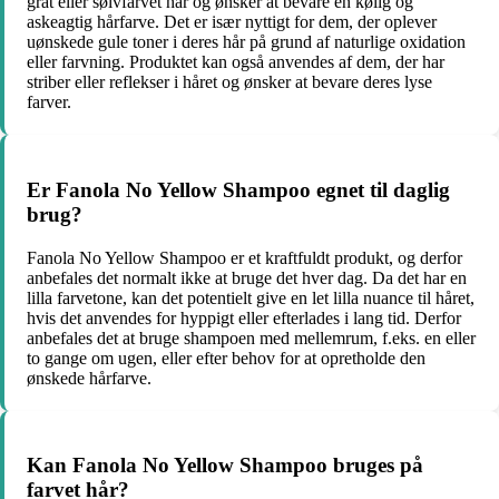
gråt eller sølvfarvet hår og ønsker at bevare en kølig og
askeagtig hårfarve. Det er især nyttigt for dem, der oplever
uønskede gule toner i deres hår på grund af naturlige oxidation
eller farvning. Produktet kan også anvendes af dem, der har
striber eller reflekser i håret og ønsker at bevare deres lyse
farver.
Er Fanola No Yellow Shampoo egnet til daglig
brug?
Fanola No Yellow Shampoo er et kraftfuldt produkt, og derfor
anbefales det normalt ikke at bruge det hver dag. Da det har en
lilla farvetone, kan det potentielt give en let lilla nuance til håret,
hvis det anvendes for hyppigt eller efterlades i lang tid. Derfor
anbefales det at bruge shampoen med mellemrum, f.eks. en eller
to gange om ugen, eller efter behov for at opretholde den
ønskede hårfarve.
Kan Fanola No Yellow Shampoo bruges på
farvet hår?