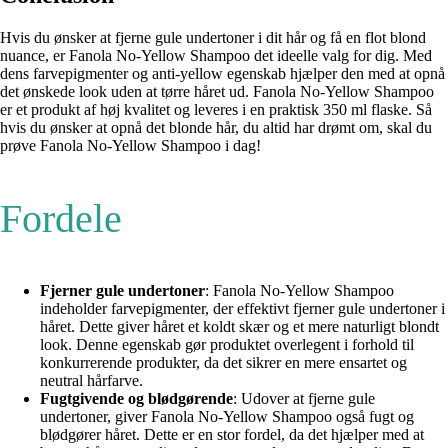
Hvis du ønsker at fjerne gule undertoner i dit hår og få en flot blond
nuance, er Fanola No-Yellow Shampoo det ideelle valg for dig. Med
dens farvepigmenter og anti-yellow egenskab hjælper den med at opnå
det ønskede look uden at tørre håret ud. Fanola No-Yellow Shampoo
er et produkt af høj kvalitet og leveres i en praktisk 350 ml flaske. Så
hvis du ønsker at opnå det blonde hår, du altid har drømt om, skal du
prøve Fanola No-Yellow Shampoo i dag!
Fordele
Fjerner gule undertoner
: Fanola No-Yellow Shampoo
indeholder farvepigmenter, der effektivt fjerner gule undertoner i
håret. Dette giver håret et koldt skær og et mere naturligt blondt
look. Denne egenskab gør produktet overlegent i forhold til
konkurrerende produkter, da det sikrer en mere ensartet og
neutral hårfarve.
Fugtgivende og blødgørende
: Udover at fjerne gule
undertoner, giver Fanola No-Yellow Shampoo også fugt og
blødgører håret. Dette er en stor fordel, da det hjælper med at