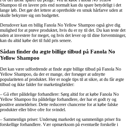
Shampoo til en lavere pris end normalt kan du spare betydeligt i det
lange løb. Det gør det lettere at opretholde en smuk hårfarve uden at
skulle bekymre sig om budgettet.
Derudover kan en billig Fanola No Yellow Shampoo også give dig
mulighed for at prøve produktet, hvis du er ny til det. Du kan teste det
uden at investere for meget, og hvis det lever op til dine forventninger,
kan du altid købe det til fuld pris senere.
Sådan finder du ægte billige tilbud på Fanola No
Yellow Shampoo
Det kan være udfordrende at finde ægte billige tilbud på Fanola No
Yellow Shampoo, da der er mange, der forsøger at udnytte
populariteten af produktet. Her er nogle tips til at sikre, at du får ægte
tilbud og ikke falder for marketingfælder:
– Gå efter pålidelige forhandlere: Sørg altid for at købe Fanola No
Yellow Shampoo fra pålidelige forhandlere, der har et godt ry og
positive anmeldelser. Dette reducerer chancerne for at købe falske
produkter eller blive ofre for svindel.
– Sammenlign priser: Undersøg markedet og sammenlign priser fra
forskellige forhandlere. Vær opmærksom på eventuelle forskelle i