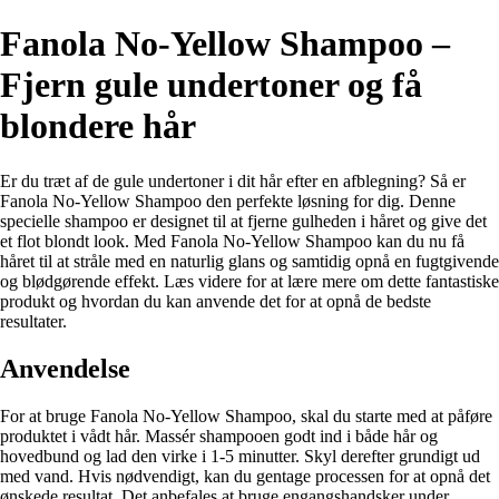
Fanola No-Yellow Shampoo –
Fjern gule undertoner og få
blondere hår
Er du træt af de gule undertoner i dit hår efter en afblegning? Så er
Fanola No-Yellow Shampoo den perfekte løsning for dig. Denne
specielle shampoo er designet til at fjerne gulheden i håret og give det
et flot blondt look. Med Fanola No-Yellow Shampoo kan du nu få
håret til at stråle med en naturlig glans og samtidig opnå en fugtgivende
og blødgørende effekt. Læs videre for at lære mere om dette fantastiske
produkt og hvordan du kan anvende det for at opnå de bedste
resultater.
Anvendelse
For at bruge Fanola No-Yellow Shampoo, skal du starte med at påføre
produktet i vådt hår. Massér shampooen godt ind i både hår og
hovedbund og lad den virke i 1-5 minutter. Skyl derefter grundigt ud
med vand. Hvis nødvendigt, kan du gentage processen for at opnå det
ønskede resultat. Det anbefales at bruge engangshandsker under