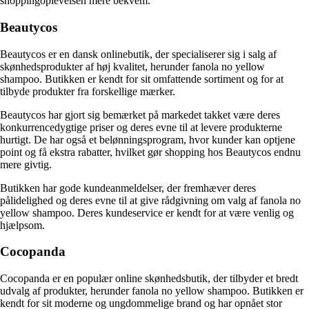
shoppingoplevelsen mere bekvem.
Beautycos
Beautycos er en dansk onlinebutik, der specialiserer sig i salg af
skønhedsprodukter af høj kvalitet, herunder fanola no yellow
shampoo. Butikken er kendt for sit omfattende sortiment og for at
tilbyde produkter fra forskellige mærker.
Beautycos har gjort sig bemærket på markedet takket være deres
konkurrencedygtige priser og deres evne til at levere produkterne
hurtigt. De har også et belønningsprogram, hvor kunder kan optjene
point og få ekstra rabatter, hvilket gør shopping hos Beautycos endnu
mere givtig.
Butikken har gode kundeanmeldelser, der fremhæver deres
pålidelighed og deres evne til at give rådgivning om valg af fanola no
yellow shampoo. Deres kundeservice er kendt for at være venlig og
hjælpsom.
Cocopanda
Cocopanda er en populær online skønhedsbutik, der tilbyder et bredt
udvalg af produkter, herunder fanola no yellow shampoo. Butikken er
kendt for sit moderne og ungdommelige brand og har opnået stor