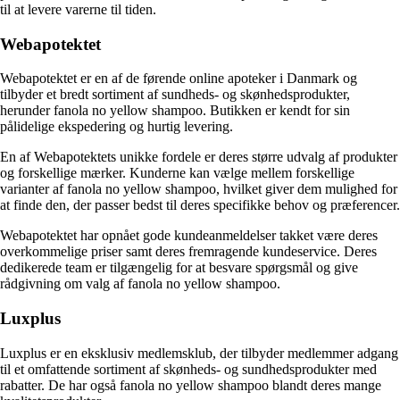
til at levere varerne til tiden.
Webapotektet
Webapotektet er en af de førende online apoteker i Danmark og
tilbyder et bredt sortiment af sundheds- og skønhedsprodukter,
herunder fanola no yellow shampoo. Butikken er kendt for sin
pålidelige ekspedering og hurtig levering.
En af Webapotektets unikke fordele er deres større udvalg af produkter
og forskellige mærker. Kunderne kan vælge mellem forskellige
varianter af fanola no yellow shampoo, hvilket giver dem mulighed for
at finde den, der passer bedst til deres specifikke behov og præferencer.
Webapotektet har opnået gode kundeanmeldelser takket være deres
overkommelige priser samt deres fremragende kundeservice. Deres
dedikerede team er tilgængelig for at besvare spørgsmål og give
rådgivning om valg af fanola no yellow shampoo.
Luxplus
Luxplus er en eksklusiv medlemsklub, der tilbyder medlemmer adgang
til et omfattende sortiment af skønheds- og sundhedsprodukter med
rabatter. De har også fanola no yellow shampoo blandt deres mange