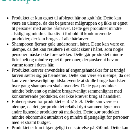
Produktet er kun egnet til afbleget hår og gråt hår. Dette kan
være en ulempe, da det begrænser målgruppen og ikke er egnet
til personer med andre hårfarver. Dette gør produktet mindre
alsidigt og mindre attraktivt i forhold til konkurrerende
produkter, der kan bruges af alle hårfarver.
Shampooen fjerner gule undertoner i håret. Dette kan være en
ulempe, da det kan resultere i et koldt skær i håret, som nogle
personer måske ikke foretrækker. Dette gør produktet mindre
fleksibelt og mindre egnet til personer, der ønsker at bevare
varme toner i deres hår.
Produktet kræver anvendelse af engangshandsker for at undgå
farven sætter sig på hænderne. Dette kan være en ulempe, da det
kan være besværligt og tidskrævende at skulle bruge handsker
hver gang shampooen skal anvendes. Dette gør produktet
mindre bekvemt og mindre brugervenligt sammenlignet med
konkurrerende produkter, der ikke kræver brug af handsker.
Enhedsprisen for produktet er 457 kr./l. Dette kan være en
ulempe, da det gør produktet relativt dyrt sammenlignet med
andre lignende produkter på markedet. Dette gør produktet
mindre økonomisk attraktivt og mindre tilgængeligt for personer
med et stramt budget.
Produktet er kun tilgængeligt i en størrelse på 350 ml. Dette kan