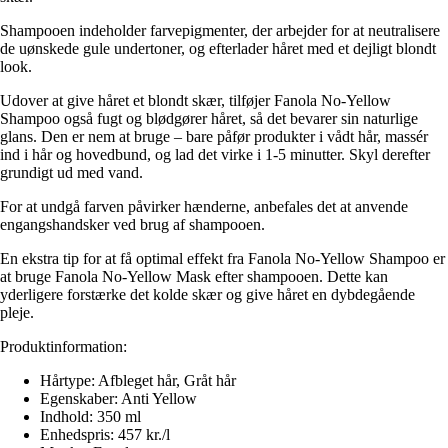
Shampooen indeholder farvepigmenter, der arbejder for at neutralisere
de uønskede gule undertoner, og efterlader håret med et dejligt blondt
look.
Udover at give håret et blondt skær, tilføjer Fanola No-Yellow
Shampoo også fugt og blødgører håret, så det bevarer sin naturlige
glans. Den er nem at bruge – bare påfør produkter i vådt hår, massér
ind i hår og hovedbund, og lad det virke i 1-5 minutter. Skyl derefter
grundigt ud med vand.
For at undgå farven påvirker hænderne, anbefales det at anvende
engangshandsker ved brug af shampooen.
En ekstra tip for at få optimal effekt fra Fanola No-Yellow Shampoo er
at bruge Fanola No-Yellow Mask efter shampooen. Dette kan
yderligere forstærke det kolde skær og give håret en dybdegående
pleje.
Produktinformation:
Hårtype: Afbleget hår, Gråt hår
Egenskaber: Anti Yellow
Indhold: 350 ml
Enhedspris: 457 kr./l