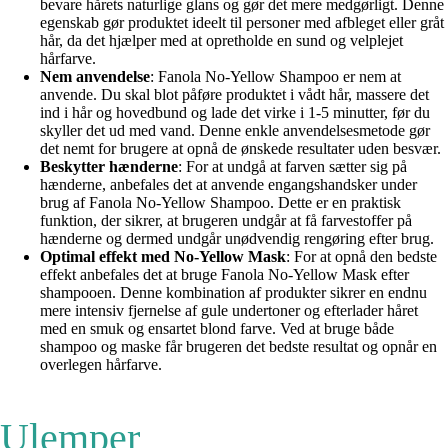
bevare hårets naturlige glans og gør det mere medgørligt. Denne
egenskab gør produktet ideelt til personer med afbleget eller gråt
hår, da det hjælper med at opretholde en sund og velplejet
hårfarve.
Nem anvendelse
: Fanola No-Yellow Shampoo er nem at
anvende. Du skal blot påføre produktet i vådt hår, massere det
ind i hår og hovedbund og lade det virke i 1-5 minutter, før du
skyller det ud med vand. Denne enkle anvendelsesmetode gør
det nemt for brugere at opnå de ønskede resultater uden besvær.
Beskytter hænderne
: For at undgå at farven sætter sig på
hænderne, anbefales det at anvende engangshandsker under
brug af Fanola No-Yellow Shampoo. Dette er en praktisk
funktion, der sikrer, at brugeren undgår at få farvestoffer på
hænderne og dermed undgår unødvendig rengøring efter brug.
Optimal effekt med No-Yellow Mask
: For at opnå den bedste
effekt anbefales det at bruge Fanola No-Yellow Mask efter
shampooen. Denne kombination af produkter sikrer en endnu
mere intensiv fjernelse af gule undertoner og efterlader håret
med en smuk og ensartet blond farve. Ved at bruge både
shampoo og maske får brugeren det bedste resultat og opnår en
overlegen hårfarve.
Ulemper