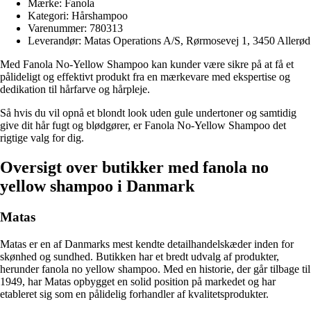
Mærke: Fanola
Kategori: Hårshampoo
Varenummer: 780313
Leverandør: Matas Operations A/S, Rørmosevej 1, 3450 Allerød
Med Fanola No-Yellow Shampoo kan kunder være sikre på at få et
pålideligt og effektivt produkt fra en mærkevare med ekspertise og
dedikation til hårfarve og hårpleje.
Så hvis du vil opnå et blondt look uden gule undertoner og samtidig
give dit hår fugt og blødgører, er Fanola No-Yellow Shampoo det
rigtige valg for dig.
Oversigt over butikker med fanola no
yellow shampoo i Danmark
Matas
Matas er en af Danmarks mest kendte detailhandelskæder inden for
skønhed og sundhed. Butikken har et bredt udvalg af produkter,
herunder fanola no yellow shampoo. Med en historie, der går tilbage til
1949, har Matas opbygget en solid position på markedet og har
etableret sig som en pålidelig forhandler af kvalitetsprodukter.