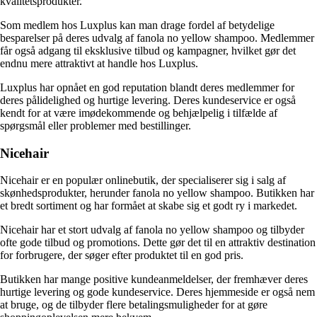
kvalitetsprodukter.
Som medlem hos Luxplus kan man drage fordel af betydelige
besparelser på deres udvalg af fanola no yellow shampoo. Medlemmer
får også adgang til eksklusive tilbud og kampagner, hvilket gør det
endnu mere attraktivt at handle hos Luxplus.
Luxplus har opnået en god reputation blandt deres medlemmer for
deres pålidelighed og hurtige levering. Deres kundeservice er også
kendt for at være imødekommende og behjælpelig i tilfælde af
spørgsmål eller problemer med bestillinger.
Nicehair
Nicehair er en populær onlinebutik, der specialiserer sig i salg af
skønhedsprodukter, herunder fanola no yellow shampoo. Butikken har
et bredt sortiment og har formået at skabe sig et godt ry i markedet.
Nicehair har et stort udvalg af fanola no yellow shampoo og tilbyder
ofte gode tilbud og promotions. Dette gør det til en attraktiv destination
for forbrugere, der søger efter produktet til en god pris.
Butikken har mange positive kundeanmeldelser, der fremhæver deres
hurtige levering og gode kundeservice. Deres hjemmeside er også nem
at bruge, og de tilbyder flere betalingsmuligheder for at gøre