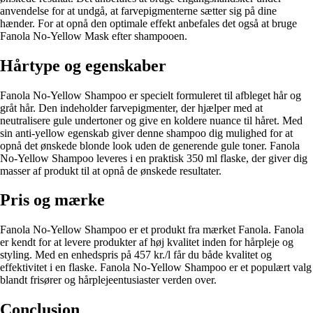
anvendelse for at undgå, at farvepigmenterne sætter sig på dine
hænder. For at opnå den optimale effekt anbefales det også at bruge
Fanola No-Yellow Mask efter shampooen.
Hårtype og egenskaber
Fanola No-Yellow Shampoo er specielt formuleret til afbleget hår og
gråt hår. Den indeholder farvepigmenter, der hjælper med at
neutralisere gule undertoner og give en koldere nuance til håret. Med
sin anti-yellow egenskab giver denne shampoo dig mulighed for at
opnå det ønskede blonde look uden de generende gule toner. Fanola
No-Yellow Shampoo leveres i en praktisk 350 ml flaske, der giver dig
masser af produkt til at opnå de ønskede resultater.
Pris og mærke
Fanola No-Yellow Shampoo er et produkt fra mærket Fanola. Fanola
er kendt for at levere produkter af høj kvalitet inden for hårpleje og
styling. Med en enhedspris på 457 kr./l får du både kvalitet og
effektivitet i en flaske. Fanola No-Yellow Shampoo er et populært valg
blandt frisører og hårplejeentusiaster verden over.
Conclusion