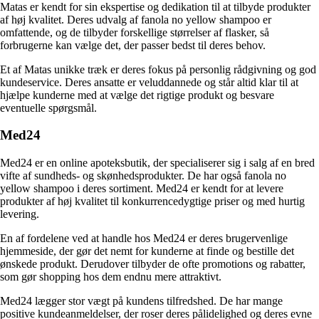
Matas er kendt for sin ekspertise og dedikation til at tilbyde produkter
af høj kvalitet. Deres udvalg af fanola no yellow shampoo er
omfattende, og de tilbyder forskellige størrelser af flasker, så
forbrugerne kan vælge det, der passer bedst til deres behov.
Et af Matas unikke træk er deres fokus på personlig rådgivning og god
kundeservice. Deres ansatte er veluddannede og står altid klar til at
hjælpe kunderne med at vælge det rigtige produkt og besvare
eventuelle spørgsmål.
Med24
Med24 er en online apoteksbutik, der specialiserer sig i salg af en bred
vifte af sundheds- og skønhedsprodukter. De har også fanola no
yellow shampoo i deres sortiment. Med24 er kendt for at levere
produkter af høj kvalitet til konkurrencedygtige priser og med hurtig
levering.
En af fordelene ved at handle hos Med24 er deres brugervenlige
hjemmeside, der gør det nemt for kunderne at finde og bestille det
ønskede produkt. Derudover tilbyder de ofte promotions og rabatter,
som gør shopping hos dem endnu mere attraktivt.
Med24 lægger stor vægt på kundens tilfredshed. De har mange
positive kundeanmeldelser, der roser deres pålidelighed og deres evne