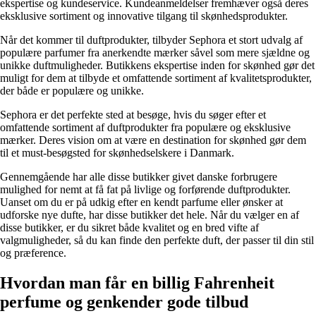
ekspertise og kundeservice. Kundeanmeldelser fremhæver også deres
eksklusive sortiment og innovative tilgang til skønhedsprodukter.
Når det kommer til duftprodukter, tilbyder Sephora et stort udvalg af
populære parfumer fra anerkendte mærker såvel som mere sjældne og
unikke duftmuligheder. Butikkens ekspertise inden for skønhed gør det
muligt for dem at tilbyde et omfattende sortiment af kvalitetsprodukter,
der både er populære og unikke.
Sephora er det perfekte sted at besøge, hvis du søger efter et
omfattende sortiment af duftprodukter fra populære og eksklusive
mærker. Deres vision om at være en destination for skønhed gør dem
til et must-besøgsted for skønhedselskere i Danmark.
Gennemgående har alle disse butikker givet danske forbrugere
mulighed for nemt at få fat på livlige og forførende duftprodukter.
Uanset om du er på udkig efter en kendt parfume eller ønsker at
udforske nye dufte, har disse butikker det hele. Når du vælger en af ​​
disse butikker, er du sikret både kvalitet og en bred vifte af
valgmuligheder, så du kan finde den perfekte duft, der passer til din stil
og præference.
Hvordan man får en billig Fahrenheit
perfume og genkender gode tilbud