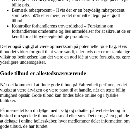
billig pris.
Bemærk rabatprocent – Hvis der er en betydelig rabatprocent,
som f.eks. 50% eller mere, er det normalt et tegn på et godt
tilbud.
Kontroller forhandlerens troværdighed – Forskning om
forhandlerens omdømme og læs anmeldelser for at sikre, at de er
kendt for at tilbyde ægte billige produkter.
Det er også vigtigt at være opmærksom på potentielle røde flag. Hvis
tilbuddet virker for godt til at være sandt, eller hvis der er mistænkelige
vilkår og betingelser, kan det være en god idé at være forsigtig og gøre
yderligere undersøgelser.
Gode tilbud er allestedsnærværende
Når det kommer til at finde gode tilbud på Fahrenheit perfume, er det
vigtigt at være årvågen og være parat til at handle, når en ægte billig
mulighed opstår. Gode tilbud kan findes både online og i fysiske
butikker.
På internettet kan du følge med i salg og rabatter på websteder og få
besked om specielle tilbud via e-mail eller sms. Det er også en god idé
at deltage i online fællesskaber, hvor medlemmer deler information om
gode tilbud, de har fundet.