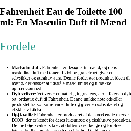
Fahrenheit Eau de Toilette 100
ml: En Masculin Duft til Mænd
Fordele
Maskulin duft
: Fahrenheit er designet til mænd, og dens
maskuline duft med toner af viol og grapefrugt giver en
selvsikker og attraktiv aura. Denne fordel gør produktet ideelt til
mænd, der ønsker at udstråle maskulinitet og tiltrække
opmærksomhed.
Dyb vetiver
: Vetiver er en naturlig ingrediens, der tilføjer en dyb
og jordagtig duft til Fahrenheit. Denne unikke note adskiller
produktet fra konkurrerende dufte og giver en sofistikeret og
eksklusiv følelse.
Høj kvalitet
: Fahrenheit er produceret af det anerkendte mærke
DIOR, der er kendt for deres luksuriøse og eksklusive produkter.
Denne høje kvalitet sikrer, at duften varer længe og forbliver
intens, hvilket gør den overlegen i forhold til billigere