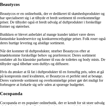
Beautycos
Beautycos er en onlinebutik, der er dedikeret til skønhedsprodukter og
har specialiseret sig i at tilbyde et bredt sortiment til overkommelige
priser. De tilbyder også et bredt udvalg af duftprodukter i forskellige
former og størrelser.
Butikken er blevet anbefalet af mange kunder takket være deres
fantastiske kundeservice og konkurrencedygtige priser. Folk roser også
deres hurtige levering og alsidige sortiment.
Når det kommer til duftprodukter, stræber Beautycos efter at
imødekomme forskellige behov og præferencer. Deres sortiment
omfatter alt fra klassiske parfumer til eau de toilettes og body mists. De
tilbyder også tilbehør som duftlys og diffusere.
Hvis du ønsker at få fat i duftprodukter til en fornuftig pris, uden at gå
på kompromis med kvaliteten, er Beautycos et perfekt sted at besøge.
Deres varierede sortiment og overkommelige priser gør det muligt for
forbrugere at forkæle sig selv uden at sprænge budgettet.
Cocopanda
Cocopanda er en populær onlinebutik, der er kendt for sit store udvalg