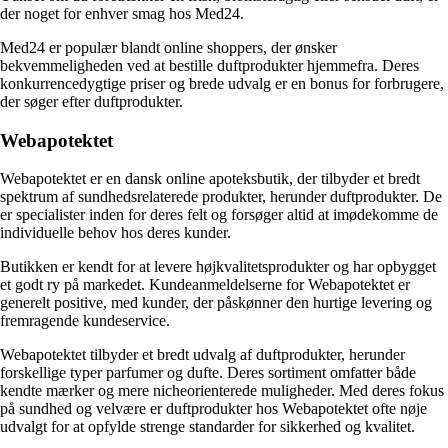
der noget for enhver smag hos Med24.
Med24 er populær blandt online shoppers, der ønsker
bekvemmeligheden ved at bestille duftprodukter hjemmefra. Deres
konkurrencedygtige priser og brede udvalg er en bonus for forbrugere,
der søger efter duftprodukter.
Webapotektet
Webapotektet er en dansk online apoteksbutik, der tilbyder et bredt
spektrum af sundhedsrelaterede produkter, herunder duftprodukter. De
er specialister inden for deres felt og forsøger altid at imødekomme de
individuelle behov hos deres kunder.
Butikken er kendt for at levere højkvalitetsprodukter og har opbygget
et godt ry på markedet. Kundeanmeldelserne for Webapotektet er
generelt positive, med kunder, der påskønner den hurtige levering og
fremragende kundeservice.
Webapotektet tilbyder et bredt udvalg af duftprodukter, herunder
forskellige typer parfumer og dufte. Deres sortiment omfatter både
kendte mærker og mere nicheorienterede muligheder. Med deres fokus
på sundhed og velvære er duftprodukter hos Webapotektet ofte nøje
udvalgt for at opfylde strenge standarder for sikkerhed og kvalitet.