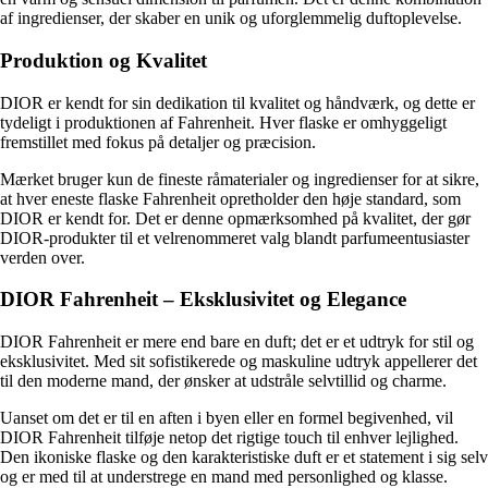
af ingredienser, der skaber en unik og uforglemmelig duftoplevelse.
Produktion og Kvalitet
DIOR er kendt for sin dedikation til kvalitet og håndværk, og dette er
tydeligt i produktionen af Fahrenheit. Hver flaske er omhyggeligt
fremstillet med fokus på detaljer og præcision.
Mærket bruger kun de fineste råmaterialer og ingredienser for at sikre,
at hver eneste flaske Fahrenheit opretholder den høje standard, som
DIOR er kendt for. Det er denne opmærksomhed på kvalitet, der gør
DIOR-produkter til et velrenommeret valg blandt parfumeentusiaster
verden over.
DIOR Fahrenheit – Eksklusivitet og Elegance
DIOR Fahrenheit er mere end bare en duft; det er et udtryk for stil og
eksklusivitet. Med sit sofistikerede og maskuline udtryk appellerer det
til den moderne mand, der ønsker at udstråle selvtillid og charme.
Uanset om det er til en aften i byen eller en formel begivenhed, vil
DIOR Fahrenheit tilføje netop det rigtige touch til enhver lejlighed.
Den ikoniske flaske og den karakteristiske duft er et statement i sig selv
og er med til at understrege en mand med personlighed og klasse.