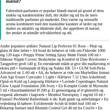
mænd?
Fahrenheit-parfumen er populær blandt mænd på grund af dens
unikke og karakteristiske duft, der skiller sig ud fra de mere
traditionelle parfumer på markedet. Den varme og sensuelle
aroma kombineret med den maskuline karakter af læder og træ
skaber en attraktiv og tiltalende duft, der appellerer til mænd,
der ønsker at udstråle selvsikkerhed og stil.
Andre populære artikler:
Natural Lip Perfector 01 Rose – Pleje og
glans til dine læber
•
Alt hvad du behøver at vide om Fiskeolie 1000
mg 120 kaps
•
Preppy Prime Setting Spray Matte Finish 100 ml
•
Silikone Nipple Covers: Beskyttelse og Komfort til Dine Brystvorter
•
Tangpulver groft 140 g: En enestående måde at give din madlavning et
ekstra pift
•
Varmepude til Ryg og Nakke HK 53
•
GUM Soft-Picks
Advanced str. L 60 stk
•
Alt, du behøver at vide om Maybelline Instant
Anti Age Eraser Concealer 1 Light
•
Hårfarve 7.11 Ultra Askeblond:
Opnå en Kold og Langvarig Hårfarve
•
Lavinde Copenhagen Natural
Glow Liquid Foundation 206 Ivory
•
En Komplet Guide til Myrraolie
5 ml
•
Hasselnøddemel Ø 200 g: Et gennemgang af et glutenfrit og
vegansk alternativ i bagværk
•
Menthol Næsespray 1 mg/ml 10 ml
•
Fusion5 ProShield Barberblade 4 stk: Køb guide og anbefalinger
•
En
vejledning til købere: Exfolierende Scrub til fedtet hud 100 ml
•
Bekæmp bumser med Blemish Control Gel 40 ml fra CeraVe
•
En