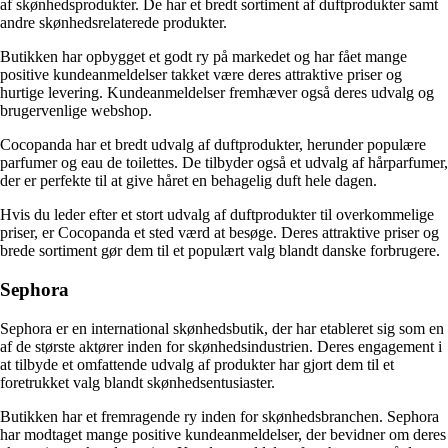
af skønhedsprodukter. De har et bredt sortiment af duftprodukter samt
andre skønhedsrelaterede produkter.
Butikken har opbygget et godt ry på markedet og har fået mange
positive kundeanmeldelser takket være deres attraktive priser og
hurtige levering. Kundeanmeldelser fremhæver også deres udvalg og
brugervenlige webshop.
Cocopanda har et bredt udvalg af duftprodukter, herunder populære
parfumer og eau de toilettes. De tilbyder også et udvalg af hårparfumer,
der er perfekte til at give håret en behagelig duft hele dagen.
Hvis du leder efter et stort udvalg af duftprodukter til overkommelige
priser, er Cocopanda et sted værd at besøge. Deres attraktive priser og
brede sortiment gør dem til et populært valg blandt danske forbrugere.
Sephora
Sephora er en international skønhedsbutik, der har etableret sig som en
af de største aktører inden for skønhedsindustrien. Deres engagement i
at tilbyde et omfattende udvalg af produkter har gjort dem til et
foretrukket valg blandt skønhedsentusiaster.
Butikken har et fremragende ry inden for skønhedsbranchen. Sephora
har modtaget mange positive kundeanmeldelser, der bevidner om deres