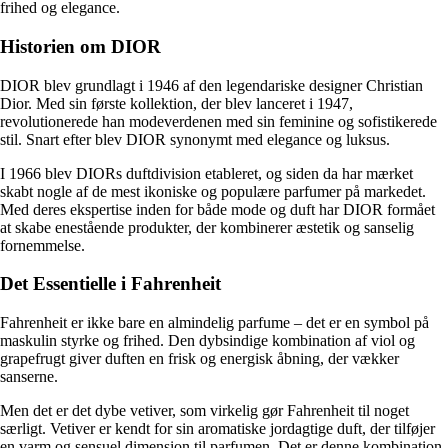
frihed og elegance.
Historien om DIOR
DIOR blev grundlagt i 1946 af den legendariske designer Christian
Dior. Med sin første kollektion, der blev lanceret i 1947,
revolutionerede han modeverdenen med sin feminine og sofistikerede
stil. Snart efter blev DIOR synonymt med elegance og luksus.
I 1966 blev DIORs duftdivision etableret, og siden da har mærket
skabt nogle af de mest ikoniske og populære parfumer på markedet.
Med deres ekspertise inden for både mode og duft har DIOR formået
at skabe enestående produkter, der kombinerer æstetik og sanselig
fornemmelse.
Det Essentielle i Fahrenheit
Fahrenheit er ikke bare en almindelig parfume – det er en symbol på
maskulin styrke og frihed. Den dybsindige kombination af viol og
grapefrugt giver duften en frisk og energisk åbning, der vækker
sanserne.
Men det er det dybe vetiver, som virkelig gør Fahrenheit til noget
særligt. Vetiver er kendt for sin aromatiske jordagtige duft, der tilføjer
en varm og sensuel dimension til parfumen. Det er denne kombination