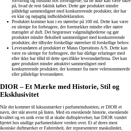
forvirring og mistillid hos forbrugerne, da de ikke kan være sikre
på, hvad de rent faktisk køber. Dette gør produktet mindre
pålideligt sammenlignet med konkurrerende produkter, der har
en klar og nøjagtig indholdsdeklaration.
Produktet kommer kun i en størrelse på 100 ml. Dette kan være
en ulempe for forbrugere, der foretrækker mindre eller større
mængder af duft. Det begrænser valgmulighederne og gør
produktet mindre fleksibelt sammenlignet med konkurrerende
produkter, der tilbyder forskellige størrelser til forskellige behov.
Leverandøren af produktet er Matas Operations A/S. Dette kan
være en ulempe for forbrugere, der har dårlige erfaringer med
eller ikke har tillid til dette specifikke leverandørfirma. Det kan
gøre produktet mindre attraktivt sammenlignet med
konkurrerende produkter, der kommer fra mere velrenommerede
eller pålidelige leverandører.
DIOR – Et Mærke med Historie, Stil og
Eksklusivitet
Når det kommer til luksusmærker i parfumeindustrien, er DIOR et
navn, der står øverst på listen. Med en enestående historie, enestående
kvalitet og en unik evne til at skabe duftoplevelser, har DIOR vundet
hjertet hos utallige parfumeelskere verden over. Et af deres mest
ikoniske duftmærker er Fahrenheit, der repræsenterer maskulinitet,