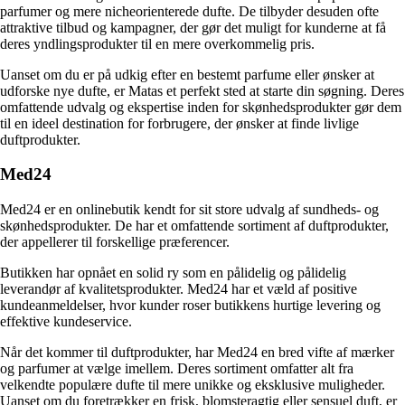
parfumer og mere nicheorienterede dufte. De tilbyder desuden ofte
attraktive tilbud og kampagner, der gør det muligt for kunderne at få
deres yndlingsprodukter til en mere overkommelig pris.
Uanset om du er på udkig efter en bestemt parfume eller ønsker at
udforske nye dufte, er Matas et perfekt sted at starte din søgning. Deres
omfattende udvalg og ekspertise inden for skønhedsprodukter gør dem
til en ideel destination for forbrugere, der ønsker at finde livlige
duftprodukter.
Med24
Med24 er en onlinebutik kendt for sit store udvalg af sundheds- og
skønhedsprodukter. De har et omfattende sortiment af duftprodukter,
der appellerer til forskellige præferencer.
Butikken har opnået en solid ry som en pålidelig og pålidelig
leverandør af kvalitetsprodukter. Med24 har et væld af positive
kundeanmeldelser, hvor kunder roser butikkens hurtige levering og
effektive kundeservice.
Når det kommer til duftprodukter, har Med24 en bred vifte af mærker
og parfumer at vælge imellem. Deres sortiment omfatter alt fra
velkendte populære dufte til mere unikke og eksklusive muligheder.
Uanset om du foretrækker en frisk, blomsteragtig eller sensuel duft, er