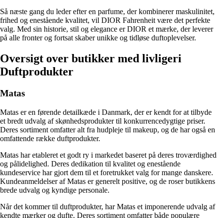
Så næste gang du leder efter en parfume, der kombinerer maskulinitet,
frihed og enestående kvalitet, vil DIOR Fahrenheit være det perfekte
valg. Med sin historie, stil og elegance er DIOR et mærke, der leverer
på alle fronter og fortsat skaber unikke og tidløse duftoplevelser.
Oversigt over butikker med livligeri
Duftprodukter
Matas
Matas er en førende detailkæde i Danmark, der er kendt for at tilbyde
et bredt udvalg af skønhedsprodukter til konkurrencedygtige priser.
Deres sortiment omfatter alt fra hudpleje til makeup, og de har også en
omfattende række duftprodukter.
Matas har etableret et godt ry i markedet baseret på deres troværdighed
og pålidelighed. Deres dedikation til kvalitet og enestående
kundeservice har gjort dem til et foretrukket valg for mange danskere.
Kundeanmeldelser af Matas er generelt positive, og de roser butikkens
brede udvalg og kyndige personale.
Når det kommer til duftprodukter, har Matas et imponerende udvalg af
kendte mærker og dufte. Deres sortiment omfatter både populære