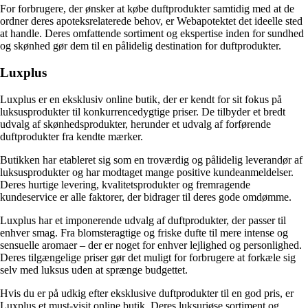
For forbrugere, der ønsker at købe duftprodukter samtidig med at de
ordner deres apoteksrelaterede behov, er Webapotektet det ideelle sted
at handle. Deres omfattende sortiment og ekspertise inden for sundhed
og skønhed gør dem til en pålidelig destination for duftprodukter.
Luxplus
Luxplus er en eksklusiv online butik, der er kendt for sit fokus på
luksusprodukter til konkurrencedygtige priser. De tilbyder et bredt
udvalg af skønhedsprodukter, herunder et udvalg af forførende
duftprodukter fra kendte mærker.
Butikken har etableret sig som en troværdig og pålidelig leverandør af
luksusprodukter og har modtaget mange positive kundeanmeldelser.
Deres hurtige levering, kvalitetsprodukter og fremragende
kundeservice er alle faktorer, der bidrager til deres gode omdømme.
Luxplus har et imponerende udvalg af duftprodukter, der passer til
enhver smag. Fra blomsteragtige og friske dufte til mere intense og
sensuelle aromaer – der er noget for enhver lejlighed og personlighed.
Deres tilgængelige priser gør det muligt for forbrugere at forkæle sig
selv med luksus uden at sprænge budgettet.
Hvis du er på udkig efter eksklusive duftprodukter til en god pris, er
Luxplus et must-visit online butik. Deres luksuriøse sortiment og