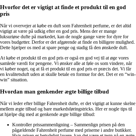
Hvorfor det er vigtigt at finde et produkt til en god
pris
Når vi overvejer at købe en duft som Fahrenheit perfume, er det altid
vigtigt at være på udkig efter en god pris. Mens der er mange
luksuriøse dufte på markedet, kan de nogle gange være for dyre for
vores budgetter. Derfor er det afgørende at finde en billigere mulighed.
Dette hjælper os med at spare penge og stadig få den ønskede duft.
At købe et produkt til en god pris er også en god vej til at øge vores
samlede værdi for pengene. Vi ønsker alle at føle os som vindere, når
vi køber noget, og at få et produkt til en god pris er præcis det. Vi får
en kvalitetsduft uden at skulle betale en formue for det. Det er en “win-
win” situation.
Hvordan man genkender ægte billige tilbud
Når vi leder efter billige Fahrenheit dufte, er det vigtigt at kunne skelne
mellem ægte tilbud og bare markedsføringstricks. Her er nogle tips til
at hjælpe dig med at genkende ægte billige tilbud:
Kontroller prissammenligning – Sammenlign prisen på den
pågældende Fahrenheit perfume med priserne i andre butikker.
Hvis prisen er betydeligt lavere, kan det være et tegn på en ægte