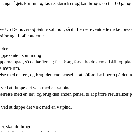
t langs lågets krumning, fås i 3 størrelser og kan bruges op til 100 gange
e-Up Remover og Saline solution, så du fjerner eventuelle makeuprester
påføring af løftepuderne.
nder.
 vippekanten som muligt.
ipperne opad, så de hæfter sig fast. Sørg for at holde dem adskilt og plac
re mere lim.
lse med en ært, og brug den ene pensel til at påføre Lashperm på den n
ne ved at duppe det væk med en vatpind.
tørrelse med en ært, og brug den anden pensel til at påføre Neutralizer 
ne ved at duppe det væk med en vatpind.
er, skal du bruge.