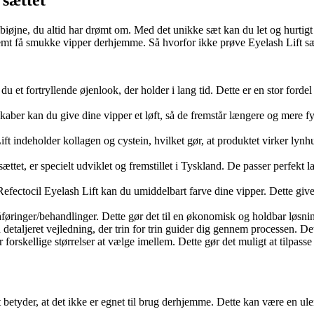
sættet
iøjne, du altid har drømt om. Med det unikke sæt kan du let og hurtigt s
mt få smukke vipper derhjemme. Så hvorfor ikke prøve Eyelash Lift sæ
du et fortryllende øjenlook, der holder i lang tid. Dette er en stor ford
aber kan du give dine vipper et løft, så de fremstår længere og mere fy
t indeholder kollagen og cystein, hvilket gør, at produktet virker lynhur
sættet, er specielt udviklet og fremstillet i Tyskland. De passer perfekt
efectocil Eyelash Lift kan du umiddelbart farve dine vipper. Dette give
åføringer/behandlinger. Dette gør det til en økonomisk og holdbar løsnin
 detaljeret vejledning, der trin for trin guider dig gennem processen. D
r forskellige størrelser at vælge imellem. Dette gør det muligt at tilpass
 betyder, at det ikke er egnet til brug derhjemme. Dette kan være en ulem