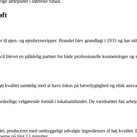
lge løftepuder i størrelse Small.
øft
til øjen- og øjenbrynsvipper. Brandet blev grundlagt i 1933 og har side
il blevet en pålidelig partner for både professionelle kosmetologer og
høj kvalitet samtidig med at have fokus på bæredygtighed og etisk ansva
forskellige velgørende formål i lokalsamfundet. De værdsætter fair arbejd
tet, produceres med omhyggeligt udvalgte ingredienser af høj kvalitet. 
perne på blot 13 minutter.