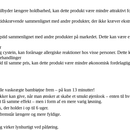
yder længere holdbarhed, kan dette produkt være mindre attraktivt for 
tidskrævende sammenlignet med andre produkter, der ikke kræver ekstra
tid sammenlignet med andre produkter på markedet. Dette kan være en u
r
cystein, kan forårsage allergiske reaktioner hos visse personer. Dette 
behandlinger
 til samme pris, kan dette produkt være mindre økonomisk fordelagtigt
trylle vaskeægte bambiøjne frem – på kun 13 minutter!
bukker kan give, når man ønsker at skabe et smukt øjenlook – enten til 
 at få samme effekt – men i form af en mere varig løsning.
 der holder i op til 6 uger.
 fremstår længere og mere fyldige.
g virker lynhurtigt ved påføring.