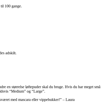
 til 100 gange.
es adskilt.
mindre en størrelse løftepuder skal du bruge. Hvis du har meget små
holdsvis “Medium” og “Large”.
besværet med mascara eller vippebukker!” – Laura