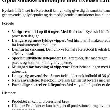
Opnå smukke bambiøjne med Eyelash Lift 
Eyelash Lift 1 sæt fra Refectocil kan virkelig give dig de smukke bamb
genanvendelige løftepuder og de medfølgende instruktioner kan du ne
Fordele
Varigt resultat i op til 6 uger
: Med Refectocil Eyelash Lift får 
processen dagligt.
Længere og mere fyldige vipper
: Ved hjælp af få makeupredsk
fra konkurrerende produkter.
Lynhurtig virkning
: Den unikke formel i Refectocil Eyelash Lif
effektivt resultat.
Specielt udviklede løftepuder
: De løftepuder, der medfølger i 
præcis og holdbar løftning af vipperne.
Mulighed for farvning af vipperne
: Efter behandlingen med R
udseende.
Langvarig anvendelse
: Sættet indeholder nok indhold til 36 p
Nem anvendelse
: Refectocil Eyelash Lift sættet leveres med en
Forskellige størrelser løftepuder
: Ved valg af løftepuder er de
Ulemper
Produktet er kun til professionel brug
Ulempe: Produktet er kun beregnet til professionel brug, hvilket