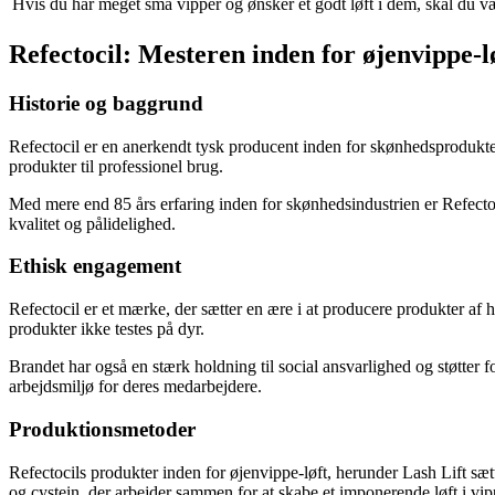
Hvis du har meget små vipper og ønsker et godt løft i dem, skal du væ
Refectocil: Mesteren inden for øjenvippe-l
Historie og baggrund
Refectocil er en anerkendt tysk producent inden for skønhedsprodukter 
produkter til professionel brug.
Med mere end 85 års erfaring inden for skønhedsindustrien er Refectoc
kvalitet og pålidelighed.
Ethisk engagement
Refectocil er et mærke, der sætter en ære i at producere produkter af 
produkter ikke testes på dyr.
Brandet har også en stærk holdning til social ansvarlighed og støtter 
arbejdsmiljø for deres medarbejdere.
Produktionsmetoder
Refectocils produkter inden for øjenvippe-løft, herunder Lash Lift sæt
og cystein, der arbejder sammen for at skabe et imponerende løft i vip