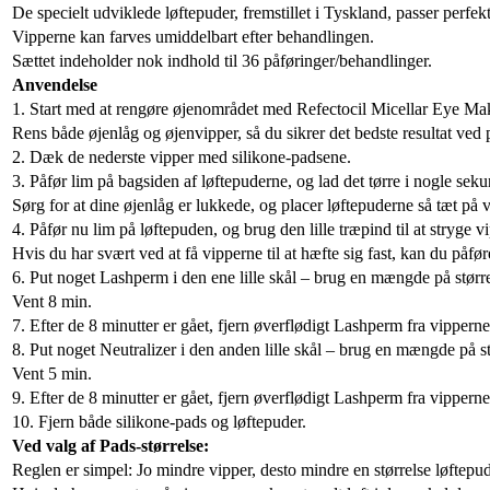
De specielt udviklede løftepuder, fremstillet i Tyskland, passer perfek
Vipperne kan farves umiddelbart efter behandlingen.
Sættet indeholder nok indhold til 36 påføringer/behandlinger.
Anvendelse
1. Start med at rengøre øjenområdet med Refectocil Micellar Eye Mak
Rens både øjenlåg og øjenvipper, så du sikrer det bedste resultat ved 
2. Dæk de nederste vipper med silikone-padsene.
3. Påfør lim på bagsiden af løftepuderne, og lad det tørre i nogle seku
Sørg for at dine øjenlåg er lukkede, og placer løftepuderne så tæt på
4. Påfør nu lim på løftepuden, og brug den lille træpind til at stryge v
Hvis du har svært ved at få vipperne til at hæfte sig fast, kan du påfø
6. Put noget Lashperm i den ene lille skål – brug en mængde på større
Vent 8 min.
7. Efter de 8 minutter er gået, fjern øverflødigt Lashperm fra vipper
8. Put noget Neutralizer i den anden lille skål – brug en mængde på s
Vent 5 min.
9. Efter de 8 minutter er gået, fjern øverflødigt Lashperm fra vipper
10. Fjern både silikone-pads og løftepuder.
Ved valg af Pads-størrelse:
Reglen er simpel: Jo mindre vipper, desto mindre en størrelse løftepud