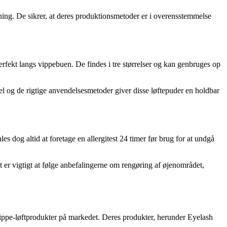
kning. De sikrer, at deres produktionsmetoder er i overensstemmelse
 perfekt langs vippebuen. De findes i tre størrelser og kan genbruges op
mel og de rigtige anvendelsesmetoder giver disse løftepuder en holdbar
es dog altid at foretage en allergitest 24 timer før brug for at undgå
t er vigtigt at følge anbefalingerne om rengøring af øjenområdet,
nvippe-løftprodukter på markedet. Deres produkter, herunder Eyelash