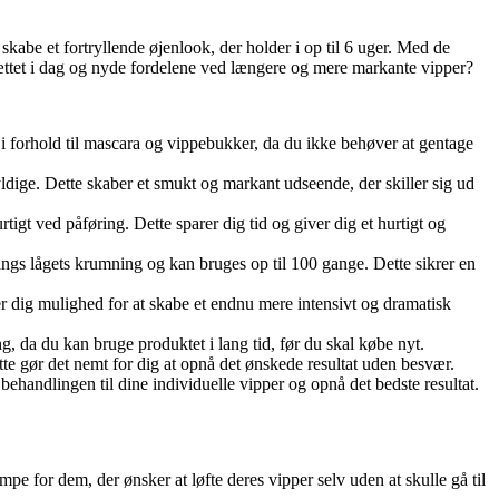
kabe et fortryllende øjenlook, der holder i op til 6 uger. Med de
ttet i dag og nyde fordelene ved længere og mere markante vipper?
el i forhold til mascara og vippebukker, da du ikke behøver at gentage
ldige. Dette skaber et smukt og markant udseende, der skiller sig ud
tigt ved påføring. Dette sparer dig tid og giver dig et hurtigt og
 langs lågets krumning og kan bruges op til 100 gange. Dette sikrer en
r dig mulighed for at skabe et endnu mere intensivt og dramatisk
g, da du kan bruge produktet i lang tid, før du skal købe nyt.
ette gør det nemt for dig at opnå det ønskede resultat uden besvær.
e behandlingen til dine individuelle vipper og opnå det bedste resultat.
pe for dem, der ønsker at løfte deres vipper selv uden at skulle gå til