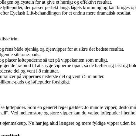
gen og cystein for at give et hurtigt og effektivt resultat.
 løftepuder, der passer perfekt langs lågets krumning og kan bruges op
fter Eyelash Lift-behandlingen for et endnu mere dramatisk resultat.
disse trin:
 rens både øjenlåg og øjenvipper for at sikre det bedste resultat.
lgende silikone-pads.
 og placer løftepuderne så tæt på vippekanten som muligt.
gende træpind til at stryge vipperne opad, så de hæfter sig fast og hold
erste del og vent i 8 minutter.
ralizer på vippernes nederste del og vent i 5 minutter.
silikone-pads og løftepuder forsigtigt.
rrelse løftepuder. Som en generel regel gælder: Jo mindre vipper, desto 
 “Small”. Ved mellemstore og store vipper kan du vælge løftepuder i hen
t mit øjenmakeup. Nu har jeg altid længere og mere fyldige vipper uden 