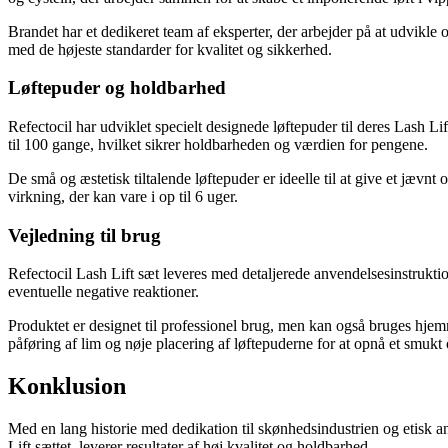
Brandet har et dedikeret team af eksperter, der arbejder på at udvikle
med de højeste standarder for kvalitet og sikkerhed.
Løftepuder og holdbarhed
Refectocil har udviklet specielt designede løftepuder til deres Lash Lif
til 100 gange, hvilket sikrer holdbarheden og værdien for pengene.
De små og æstetisk tiltalende løftepuder er ideelle til at give et jæv
virkning, der kan vare i op til 6 uger.
Vejledning til brug
Refectocil Lash Lift sæt leveres med detaljerede anvendelsesinstruktione
eventuelle negative reaktioner.
Produktet er designet til professionel brug, men kan også bruges hjemm
påføring af lim og nøje placering af løftepuderne for at opnå et smukt o
Konklusion
Med en lang historie med dedikation til skønhedsindustrien og etisk a
Lift sættet, leverer resultater af høj kvalitet og holdbarhed.