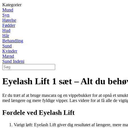
Kategorier
Mund
Syn
Hørelse
Fødder
Hud
Hår
Behandling
Sund
Kvinder
Mænd
Sund Indeni
Eyelash Lift 1 sæt – Alt du behø
Er du træt af at bruge mascara og en vippebukker for at opnå et smukt 
med længere og mere fyldige vipper. Læs videre for at få alle de vigti
Fordele ved Eyelash Lift
Varigt løft: Eyelash Lift giver dig resultatet af længere, mere ma