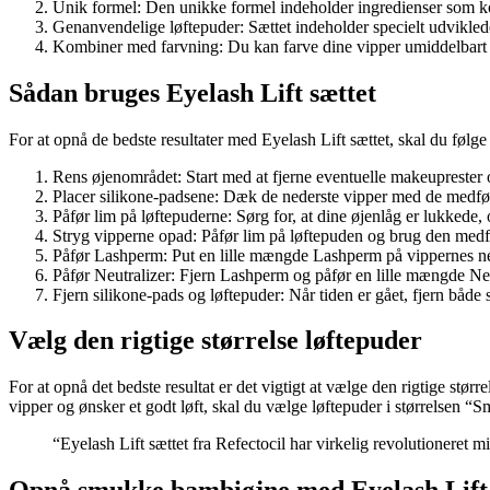
Unik formel: Den unikke formel indeholder ingredienser som kolla
Genanvendelige løftepuder: Sættet indeholder specielt udviklede
Kombiner med farvning: Du kan farve dine vipper umiddelbart e
Sådan bruges Eyelash Lift sættet
For at opnå de bedste resultater med Eyelash Lift sættet, skal du følge 
Rens øjenområdet: Start med at fjerne eventuelle makeuprester og
Placer silikone-padsene: Dæk de nederste vipper med de medfø
Påfør lim på løftepuderne: Sørg for, at dine øjenlåg er lukkede,
Stryg vipperne opad: Påfør lim på løftepuden og brug den medføl
Påfør Lashperm: Put en lille mængde Lashperm på vippernes ned
Påfør Neutralizer: Fjern Lashperm og påfør en lille mængde Neut
Fjern silikone-pads og løftepuder: Når tiden er gået, fjern både 
Vælg den rigtige størrelse løftepuder
For at opnå det bedste resultat er det vigtigt at vælge den rigtige stø
vipper og ønsker et godt løft, skal du vælge løftepuder i størrelsen
“Eyelash Lift sættet fra Refectocil har virkelig revolutionere