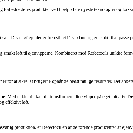
 og forbedre deres produkter ved hjælp af de nyeste teknologier og fors
t sæt. Disse løftepuder er fremstillet i Tyskland og er skabt til at passe
nt og smukt løft til øjenvipperne. Kombineret med Refectocils unikke for
r for at sikre, at brugerne opnår de bedst mulige resultater. Det anbefal
e. Med enkle trin kan du transformere dine vipper på eget initiativ. De
g effektivt løft.
nsvarlig produktion, er Refectocil en af de førende producenter af øje