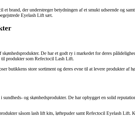
il et brand, der understreger betydningen af et smukt udseende og sam
egejstrede Eyelash Lift sæt.
kter
 skønhedsprodukter. De har et godt ry i markedet for deres pålidelighed
 til produkter som Refectocil Lash Lift.
butikkens store sortiment og deres evne til at levere produkter af høj kv
 i sundheds- og skønhedsprodukter. De har opbygget en solid reputation 
produkter såsom lash lift kits, løftepuder samt Refectocil Eyelash Lift