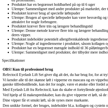
en professionel.
Produktet har en begrænset holdbarhed på op til 6 uger
Ulempe: Sammenlignet med andre produkter på markedet, der tilb
Produktet kræver brug af specielle løftepuder
Ulempe: Brugen af specielle løftepuder kan være besværlig og 
attraktivt for nogle forbrugere.
Produktet kræver flere trin og længere behandlingstid
Ulempe: Denne metode kræver flere trin og længere behandlings
deres vipper.
Produktet indeholder potentielt allergifremkaldende ingrediense
Ulempe: Nogle af ingredienserne i produktet, såsom kollagen og 
Produktet har en begrænset mængde indhold til 36 påføringer/
Ulempe: Sammenlignet med produkter, der tilbyder mere indhold
Specifikationer
OBS! Kun til professionel brug
Refectocil Eyelash Lift Set giver dig alt det, du har brug for, for at 
Vi kender alle til det skønne løft i vipperne en mascara og en vippe
ganske tilfredsstillende, kan det for nogle, være et ønske eller fordel
Med Eyelash Lift fra Refectocil, kan du skabe et fortryllende øjenlook,
Ved hjælp af få makeupredskaber, kan du give vipperne et løft, så de
Dine vipper får et smukt løft, så de synes mere markante.
Den unikke formel, der bruges, indeholder bl.a. kollagen og cystein o