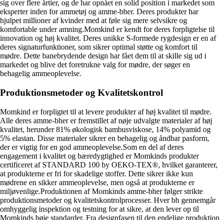
sig over flere årtier, og de har opnået en solid position i markedet som
eksperter inden for ammetøj og amme-bher. Deres produkter har
hjulpet millioner af kvinder med at føle sig mere selvsikre og
komfortable under amning.Momkind er kendt for deres forpligtelse til
innovation og høj kvalitet. Deres unikke S-formede rygdesign er en af
deres signaturfunktioner, som sikrer optimal støtte og komfort til
mødre. Dette banebrydende design har fået dem til at skille sig ud i
markedet og blive det foretrukne valg for mødre, der søger en
behagelig ammeoplevelse.
Produktionsmetoder og Kvalitetskontrol
Momkind er forpligtet til at levere produkter af høj kvalitet til mødre.
Alle deres amme-bher er fremstillet af nøje udvalgte materialer af høj
kvalitet, herunder 81% økologisk bambusviskose, 14% polyamid og
5% elastan. Disse materialer sikrer en behagelig og åndbar pasform,
der er vigtig for en god ammeoplevelse.Som en del af deres
engagement i kvalitet og bæredygtighed er Momkinds produkter
certificeret af STANDARD 100 by OEKO-TEX®, hvilket garanterer,
at produkterne er fri for skadelige stoffer. Dette sikrer ikke kun
mødrene en sikker ammeoplevelse, men også at produkterne er
miljøvenlige.Produktionen af Momkinds amme-bher følger strikte
produktionsmetoder og kvalitetskontrolprocesser. Hver bh gennemgår
omhyggelig inspektion og testning for at sikre, at den lever op til
Momkinds høje standarder. Fra designfasen til den endelige produktion