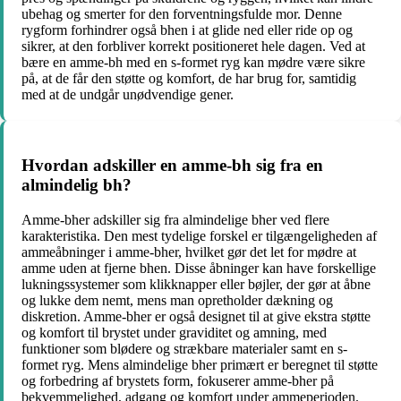
ubehag og smerter for den forventningsfulde mor. Denne
rygform forhindrer også bhen i at glide ned eller ride op og
sikrer, at den forbliver korrekt positioneret hele dagen. Ved at
bære en amme-bh med en s-formet ryg kan mødre være sikre
på, at de får den støtte og komfort, de har brug for, samtidig
med at de undgår unødvendige gener.
Hvordan adskiller en amme-bh sig fra en
almindelig bh?
Amme-bher adskiller sig fra almindelige bher ved flere
karakteristika. Den mest tydelige forskel er tilgængeligheden af ​​
ammeåbninger i amme-bher, hvilket gør det let for mødre at
amme uden at fjerne bhen. Disse åbninger kan have forskellige
lukningssystemer som klikknapper eller bøjler, der gør at åbne
og lukke dem nemt, mens man opretholder dækning og
diskretion. Amme-bher er også designet til at give ekstra støtte
og komfort til brystet under graviditet og amning, med
funktioner som blødere og strækbare materialer samt en s-
formet ryg. Mens almindelige bher primært er beregnet til støtte
og forbedring af brystets form, fokuserer amme-bher på
bekvemmelighed, adgang og komfort under ammeperioden.