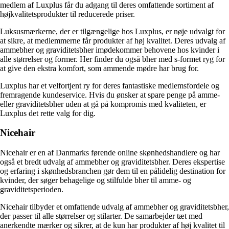
medlem af Luxplus får du adgang til deres omfattende sortiment af
højkvalitetsprodukter til reducerede priser.
Luksusmærkerne, der er tilgængelige hos Luxplus, er nøje udvalgt for
at sikre, at medlemmerne får produkter af høj kvalitet. Deres udvalg af
ammebher og graviditetsbher imødekommer behovene hos kvinder i
alle størrelser og former. Her finder du også bher med s-formet ryg for
at give den ekstra komfort, som ammende mødre har brug for.
Luxplus har et velfortjent ry for deres fantastiske medlemsfordele og
fremragende kundeservice. Hvis du ønsker at spare penge på amme-
eller graviditetsbher uden at gå på kompromis med kvaliteten, er
Luxplus det rette valg for dig.
Nicehair
Nicehair er en af Danmarks førende online skønhedshandlere og har
også et bredt udvalg af ammebher og graviditetsbher. Deres ekspertise
og erfaring i skønhedsbranchen gør dem til en pålidelig destination for
kvinder, der søger behagelige og stilfulde bher til amme- og
graviditetsperioden.
Nicehair tilbyder et omfattende udvalg af ammebher og graviditetsbher,
der passer til alle størrelser og stilarter. De samarbejder tæt med
anerkendte mærker og sikrer, at de kun har produkter af høj kvalitet til