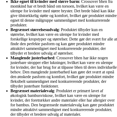
Ikke egnet til kvinder med større barm
: Crossover bhen fra
momkind har et bredt bånd om torsoen, hvilket kan være en
ulempe for kvinder med større bryster. Det brede bånd kan ikke
give tilstrækkelig støtte og komfort, hvilket gør produktet mindre
egnet til denne målgruppe sammenlignet med konkurrerende
produkter.
Begrænset størrelsesudvalg
: Produktet tilbyder kun en
størrelse, hvilket kan være en ulempe for kvinder med
forskellige kropstyper og størrelser. Dette gør det svært for alle at
finde den perfekte pasform og kan gøre produktet mindre
attraktivt sammenlignet med konkurrerende produkter, der
tilbyder et bredere udvalg af størrelser.
Manglende justerbarhed
: Crossover bhen har ikke nogen
justerbare stropper eller lukninger, hvilket kan være en ulempe
for kvinder, der har brug for at tilpasse bhen til deres individuelle
behov. Den manglende justerbarhed kan gøre det svært at opnå
den ønskede pasform og komfort, hvilket gør produktet mindre
fleksibelt sammenlignet med konkurrerende produkter, der
tilbyder justerbare funktioner.
Begrænset materialevalg
: Produktet er primært lavet af
økologisk bambusviskose, hvilket kan være en ulempe for
kvinder, der foretrækker andre materialer eller har allergier over
for bambus. Den begrænsede materialevalg kan gøre produktet
mindre attraktivt sammenlignet med konkurrerende produkter,
der tilbyder et bredere udvalg af materialer.