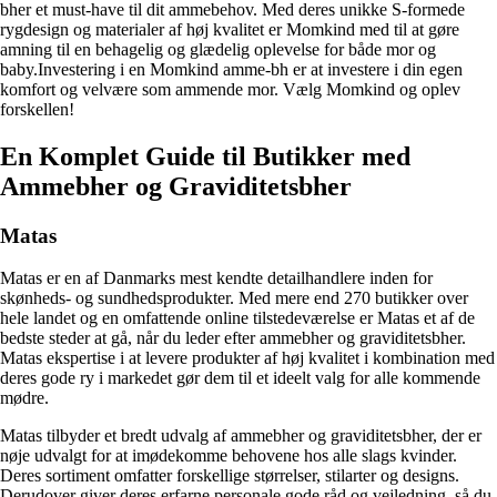
bher et must-have til dit ammebehov. Med deres unikke S-formede
rygdesign og materialer af høj kvalitet er Momkind med til at gøre
amning til en behagelig og glædelig oplevelse for både mor og
baby.Investering i en Momkind amme-bh er at investere i din egen
komfort og velvære som ammende mor. Vælg Momkind og oplev
forskellen!
En Komplet Guide til Butikker med
Ammebher og Graviditetsbher
Matas
Matas er en af Danmarks mest kendte detailhandlere inden for
skønheds- og sundhedsprodukter. Med mere end 270 butikker over
hele landet og en omfattende online tilstedeværelse er Matas et af de
bedste steder at gå, når du leder efter ammebher og graviditetsbher.
Matas ekspertise i at levere produkter af høj kvalitet i kombination med
deres gode ry i markedet gør dem til et ideelt valg for alle kommende
mødre.
Matas tilbyder et bredt udvalg af ammebher og graviditetsbher, der er
nøje udvalgt for at imødekomme behovene hos alle slags kvinder.
Deres sortiment omfatter forskellige størrelser, stilarter og designs.
Derudover giver deres erfarne personale gode råd og vejledning, så du