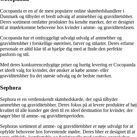
Cocopanda er en af de mest populære online skønhedshandlere i
Danmark og tilbyder et bredt udvalg af ammebher og graviditetsbher.
Deres sortiment omfatter produkter fra kendte mærker, der er designet
til at imødekomme behovene hos kvinder i amme- og graviditetsfasen.
Cocopanda har et omhyggeligt udvalgt udvalg af ammebher og
graviditetsbher i forskellige størrelser, farver og stilarter. Deres erfarne
personale er altid klar til at hjælpe dig med at finde den perfekte
pasform og stil.
Med deres konkurrencedygtige priser og hurtig levering er Cocopanda
et ideelt valg for kvinder, der ønsker at købe amme- eller
graviditetsbher fra det største udvalg og de bedste mærker.
Sephora
Sephora er en verdenskendt skønhedskæde, der også tilbyder
ammebher og graviditetsbher. Deres fokus på at levere produkter af høj
kvalitet til alle kunder gør dem til en ideel destination for kvinder, der
søger bher til amme- og graviditetsperioden.
Sephoras sortiment af amme- og graviditetsbher er nøje udvalgt for at
opfylde behovene hos forventende mødre. Deres bher er designet til at