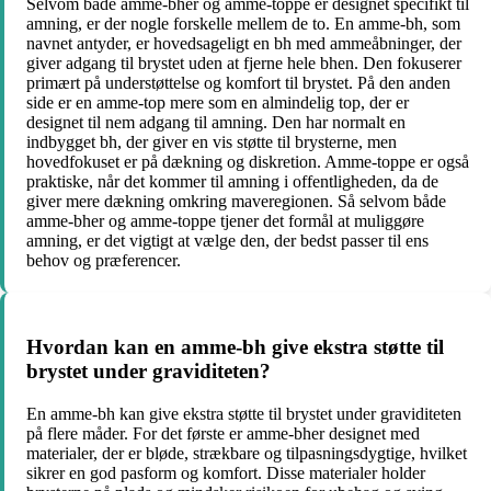
Selvom både amme-bher og amme-toppe er designet specifikt til
amning, er der nogle forskelle mellem de to. En amme-bh, som
navnet antyder, er hovedsageligt en bh med ammeåbninger, der
giver adgang til brystet uden at fjerne hele bhen. Den fokuserer
primært på understøttelse og komfort til brystet. På den anden
side er en amme-top mere som en almindelig top, der er
designet til nem adgang til amning. Den har normalt en
indbygget bh, der giver en vis støtte til brysterne, men
hovedfokuset er på dækning og diskretion. Amme-toppe er også
praktiske, når det kommer til amning i offentligheden, da de
giver mere dækning omkring maveregionen. Så selvom både
amme-bher og amme-toppe tjener det formål at muliggøre
amning, er det vigtigt at vælge den, der bedst passer til ens
behov og præferencer.
Hvordan kan en amme-bh give ekstra støtte til
brystet under graviditeten?
En amme-bh kan give ekstra støtte til brystet under graviditeten
på flere måder. For det første er amme-bher designet med
materialer, der er bløde, strækbare og tilpasningsdygtige, hvilket
sikrer en god pasform og komfort. Disse materialer holder