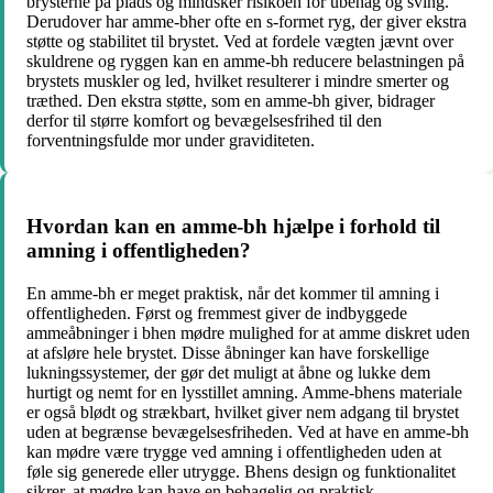
brysterne på plads og mindsker risikoen for ubehag og sving.
Derudover har amme-bher ofte en s-formet ryg, der giver ekstra
støtte og stabilitet til brystet. Ved at fordele vægten jævnt over
skuldrene og ryggen kan en amme-bh reducere belastningen på
brystets muskler og led, hvilket resulterer i mindre smerter og
træthed. Den ekstra støtte, som en amme-bh giver, bidrager
derfor til større komfort og bevægelsesfrihed til den
forventningsfulde mor under graviditeten.
Hvordan kan en amme-bh hjælpe i forhold til
amning i offentligheden?
En amme-bh er meget praktisk, når det kommer til amning i
offentligheden. Først og fremmest giver de indbyggede
ammeåbninger i bhen mødre mulighed for at amme diskret uden
at afsløre hele brystet. Disse åbninger kan have forskellige
lukningssystemer, der gør det muligt at åbne og lukke dem
hurtigt og nemt for en lysstillet amning. Amme-bhens materiale
er også blødt og strækbart, hvilket giver nem adgang til brystet
uden at begrænse bevægelsesfriheden. Ved at have en amme-bh
kan mødre være trygge ved amning i offentligheden uden at
føle sig generede eller utrygge. Bhens design og funktionalitet
sikrer, at mødre kan have en behagelig og praktisk