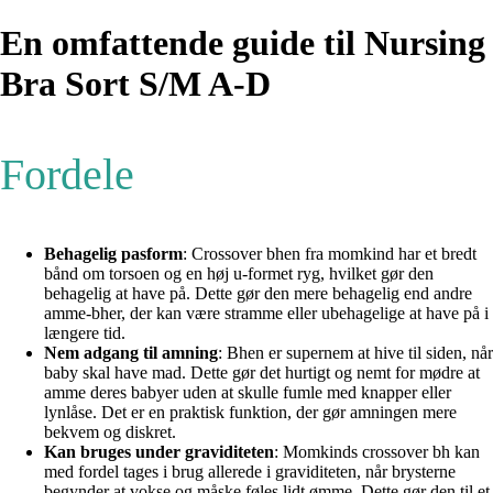
En omfattende guide til Nursing
Bra Sort S/M A-D
Fordele
Behagelig pasform
: Crossover bhen fra momkind har et bredt
bånd om torsoen og en høj u-formet ryg, hvilket gør den
behagelig at have på. Dette gør den mere behagelig end andre
amme-bher, der kan være stramme eller ubehagelige at have på i
længere tid.
Nem adgang til amning
: Bhen er supernem at hive til siden, når
baby skal have mad. Dette gør det hurtigt og nemt for mødre at
amme deres babyer uden at skulle fumle med knapper eller
lynlåse. Det er en praktisk funktion, der gør amningen mere
bekvem og diskret.
Kan bruges under graviditeten
: Momkinds crossover bh kan
med fordel tages i brug allerede i graviditeten, når brysterne
begynder at vokse og måske føles lidt ømme. Dette gør den til et