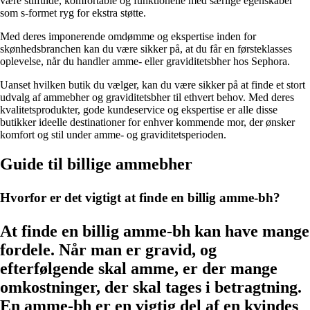
være stilfulde, komfortable og funktionelle med særlige egenskaber
som s-formet ryg for ekstra støtte.
Med deres imponerende omdømme og ekspertise inden for
skønhedsbranchen kan du være sikker på, at du får en førsteklasses
oplevelse, når du handler amme- eller graviditetsbher hos Sephora.
Uanset hvilken butik du vælger, kan du være sikker på at finde et stort
udvalg af ammebher og graviditetsbher til ethvert behov. Med deres
kvalitetsprodukter, gode kundeservice og ekspertise er alle disse
butikker ideelle destinationer for enhver kommende mor, der ønsker
komfort og stil under amme- og graviditetsperioden.
Guide til billige ammebher
Hvorfor er det vigtigt at finde en billig amme-bh?
At finde en billig amme-bh kan have mange
fordele. Når man er gravid, og
efterfølgende skal amme, er der mange
omkostninger, der skal tages i betragtning.
En amme-bh er en vigtig del af en kvindes