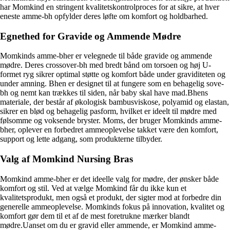
har Momkind en stringent kvalitetskontrolproces for at sikre, at hver
eneste amme-bh opfylder deres løfte om komfort og holdbarhed.
Egnethed for Gravide og Ammende Mødre
Momkinds amme-bher er velegnede til både gravide og ammende
mødre. Deres crossover-bh med bredt bånd om torsoen og høj U-
formet ryg sikrer optimal støtte og komfort både under graviditeten og
under amning. Bhen er designet til at fungere som en behagelig sove-
bh og nemt kan trækkes til siden, når baby skal have mad.Bhens
materiale, der består af økologisk bambusviskose, polyamid og elastan,
sikrer en blød og behagelig pasform, hvilket er ideelt til mødre med
følsomme og voksende bryster. Moms, der bruger Momkinds amme-
bher, oplever en forbedret ammeoplevelse takket være den komfort,
support og lette adgang, som produkterne tilbyder.
Valg af Momkind Nursing Bras
Momkind amme-bher er det ideelle valg for mødre, der ønsker både
komfort og stil. Ved at vælge Momkind får du ikke kun et
kvalitetsprodukt, men også et produkt, der sigter mod at forbedre din
generelle ammeoplevelse. Momkinds fokus på innovation, kvalitet og
komfort gør dem til et af de mest foretrukne mærker blandt
mødre.Uanset om du er gravid eller ammende, er Momkind amme-