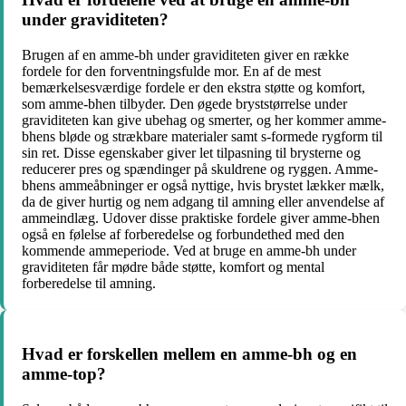
under graviditeten?
Brugen af en amme-bh under graviditeten giver en række
fordele for den forventningsfulde mor. En af de mest
bemærkelsesværdige fordele er den ekstra støtte og komfort,
som amme-bhen tilbyder. Den øgede bryststørrelse under
graviditeten kan give ubehag og smerter, og her kommer amme-
bhens bløde og strækbare materialer samt s-formede rygform til
sin ret. Disse egenskaber giver let tilpasning til brysterne og
reducerer pres og spændinger på skuldrene og ryggen. Amme-
bhens ammeåbninger er også nyttige, hvis brystet lækker mælk,
da de giver hurtig og nem adgang til amning eller anvendelse af
ammeindlæg. Udover disse praktiske fordele giver amme-bhen
også en følelse af forberedelse og forbundethed med den
kommende ammeperiode. Ved at bruge en amme-bh under
graviditeten får mødre både støtte, komfort og mental
forberedelse til amning.
Hvad er forskellen mellem en amme-bh og en
amme-top?