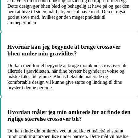
at have et bredt bånd omkring torsoen og en høj u-formet ryg.
Dette design gør bhen blød og behagelig at have på og gør den
nem at hive til siden, når babyen skal have mad. Den er også
god at sove med, hvilket gør den meget praktisk til
ammeperioden.
Hvornår kan jeg begynde at bruge crossover
bhen under min graviditet?
Du kan med fordel begynde at bruge momkinds crossover bh
allerede i graviditeten, når dine bryster begynder at vokse og
måske føles lidt ømme. Bhens fleksible materiale og
komfortable design vil kunne give støtte og lindring til dine
bryster i denne periode.
Hvordan måler jeg min omkreds for at finde den
rigtige størrelse crossover bh?
Du kan finde din omkreds ved at trække et målebånd stramt
rundt omkring torsoen lige under barmen. Dette mål vil hjælpe