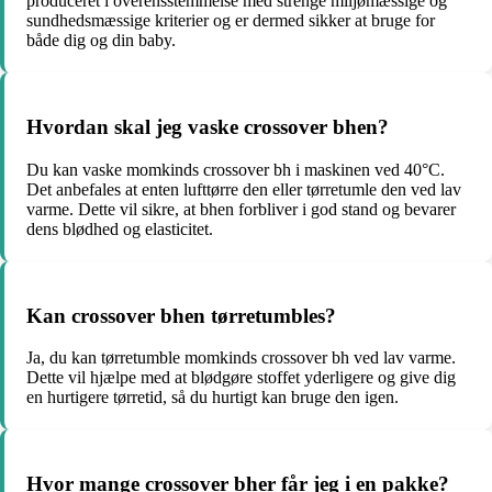
produceret i overensstemmelse med strenge miljømæssige og
sundhedsmæssige kriterier og er dermed sikker at bruge for
både dig og din baby.
Hvordan skal jeg vaske crossover bhen?
Du kan vaske momkinds crossover bh i maskinen ved 40°C.
Det anbefales at enten lufttørre den eller tørretumle den ved lav
varme. Dette vil sikre, at bhen forbliver i god stand og bevarer
dens blødhed og elasticitet.
Kan crossover bhen tørretumbles?
Ja, du kan tørretumble momkinds crossover bh ved lav varme.
Dette vil hjælpe med at blødgøre stoffet yderligere og give dig
en hurtigere tørretid, så du hurtigt kan bruge den igen.
Hvor mange crossover bher får jeg i en pakke?