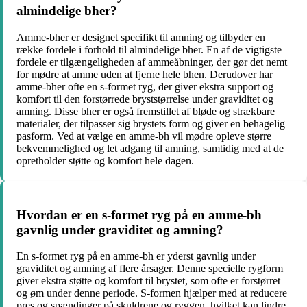
almindelige bher?
Amme-bher er designet specifikt til amning og tilbyder en
række fordele i forhold til almindelige bher. En af de vigtigste
fordele er tilgængeligheden af ​​ammeåbninger, der gør det nemt
for mødre at amme uden at fjerne hele bhen. Derudover har
amme-bher ofte en s-formet ryg, der giver ekstra support og
komfort til den forstørrede bryststørrelse under graviditet og
amning. Disse bher er også fremstillet af bløde og strækbare
materialer, der tilpasser sig brystets form og giver en behagelig
pasform. Ved at vælge en amme-bh vil mødre opleve større
bekvemmelighed og let adgang til amning, samtidig med at de
opretholder støtte og komfort hele dagen.
Hvordan er en s-formet ryg på en amme-bh
gavnlig under graviditet og amning?
En s-formet ryg på en amme-bh er yderst gavnlig under
graviditet og amning af flere årsager. Denne specielle rygform
giver ekstra støtte og komfort til brystet, som ofte er forstørret
og øm under denne periode. S-formen hjælper med at reducere
pres og spændinger på skuldrene og ryggen, hvilket kan lindre