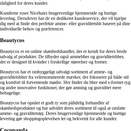
rådighed for deres kunder.
Kunderne roser Nicehairs brugervenlige hjemmeside og hurtige
levering. Derudover har de en dedikeret kundeservice, der vil hjælpe
dig med at finde den perfekte amme- eller graviditetsbh baseret på dine
individuelle behov og præferencer.
Beautycos
Beautycos er en online skønhedshandler, der er kendt for deres brede
udvalg af produkter. De tilbyder også ammebher og graviditetsbher,
der er designet til kvinder i forskellige størrelser og former.
Beautycos har et omhyggeligt udvalgt sortiment af amme- og
graviditetsbher fra velrenommerede mærker, der fokuserer på både stil
og komfort til forventende mødre. Her finder du bher med s-formet ryg
og andre innovative funktioner, der gør amning og graviditet mere
behagelige.
Beautycos har opnået et godt ry som pålidelig forhandler af
skønhedsprodukter og har udvidet deres sortiment til også at omfatte
amme- og graviditetstøj. Deres brugervenlige hjemmeside og hurtige
levering gør shoppingoplevelsen let og bekvemt for alle kunder.
Cocopanda