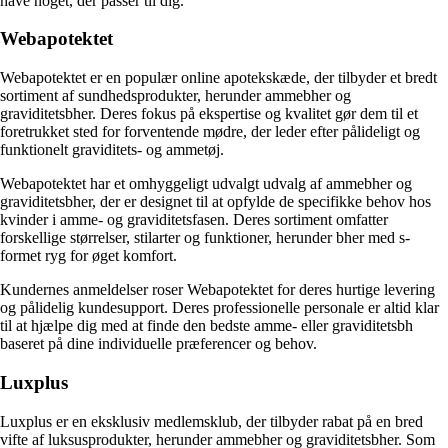
have noget, der passer til dig.
Webapotektet
Webapotektet er en populær online apotekskæde, der tilbyder et bredt
sortiment af sundhedsprodukter, herunder ammebher og
graviditetsbher. Deres fokus på ekspertise og kvalitet gør dem til et
foretrukket sted for forventende mødre, der leder efter pålideligt og
funktionelt graviditets- og ammetøj.
Webapotektet har et omhyggeligt udvalgt udvalg af ammebher og
graviditetsbher, der er designet til at opfylde de specifikke behov hos
kvinder i amme- og graviditetsfasen. Deres sortiment omfatter
forskellige størrelser, stilarter og funktioner, herunder bher med s-
formet ryg for øget komfort.
Kundernes anmeldelser roser Webapotektet for deres hurtige levering
og pålidelig kundesupport. Deres professionelle personale er altid klar
til at hjælpe dig med at finde den bedste amme- eller graviditetsbh
baseret på dine individuelle præferencer og behov.
Luxplus
Luxplus er en eksklusiv medlemsklub, der tilbyder rabat på en bred
vifte af luksusprodukter, herunder ammebher og graviditetsbher. Som