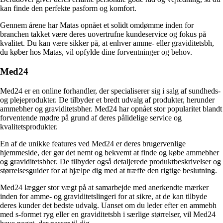
kan finde den perfekte pasform og komfort.
Gennem årene har Matas opnået et solidt omdømme inden for
branchen takket være deres uovertrufne kundeservice og fokus på
kvalitet. Du kan være sikker på, at enhver amme- eller graviditetsbh,
du køber hos Matas, vil opfylde dine forventninger og behov.
Med24
Med24 er en online forhandler, der specialiserer sig i salg af sundheds-
og plejeprodukter. De tilbyder et bredt udvalg af produkter, herunder
ammebher og graviditetsbher. Med24 har opnået stor popularitet blandt
forventende mødre på grund af deres pålidelige service og
kvalitetsprodukter.
En af de unikke features ved Med24 er deres brugervenlige
hjemmeside, der gør det nemt og bekvemt at finde og købe ammebher
og graviditetsbher. De tilbyder også detaljerede produktbeskrivelser og
størrelsesguider for at hjælpe dig med at træffe den rigtige beslutning.
Med24 lægger stor vægt på at samarbejde med anerkendte mærker
inden for amme- og graviditetslingeri for at sikre, at de kan tilbyde
deres kunder det bedste udvalg. Uanset om du leder efter en ammebh
med s-formet ryg eller en graviditetsbh i særlige størrelser, vil Med24