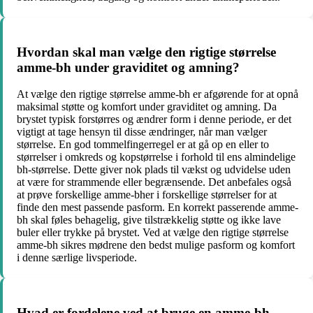
Hvordan skal man vælge den rigtige størrelse
amme-bh under graviditet og amning?
At vælge den rigtige størrelse amme-bh er afgørende for at opnå
maksimal støtte og komfort under graviditet og amning. Da
brystet typisk forstørres og ændrer form i denne periode, er det
vigtigt at tage hensyn til disse ændringer, når man vælger
størrelse. En god tommelfingerregel er at gå op en eller to
størrelser i omkreds og kopstørrelse i forhold til ens almindelige
bh-størrelse. Dette giver nok plads til vækst og udvidelse uden
at være for strammende eller begrænsende. Det anbefales også
at prøve forskellige amme-bher i forskellige størrelser for at
finde den mest passende pasform. En korrekt passerende amme-
bh skal føles behagelig, give tilstrækkelig støtte og ikke lave
buler eller trykke på brystet. Ved at vælge den rigtige størrelse
amme-bh sikres mødrene den bedst mulige pasform og komfort
i denne særlige livsperiode.
Hvad er fordelene ved at bruge en amme-bh