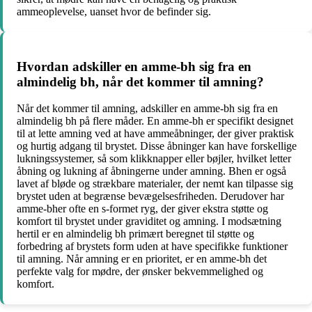
ammeoplevelse, uanset hvor de befinder sig.
Hvordan adskiller en amme-bh sig fra en
almindelig bh, når det kommer til amning?
Når det kommer til amning, adskiller en amme-bh sig fra en
almindelig bh på flere måder. En amme-bh er specifikt designet
til at lette amning ved at have ammeåbninger, der giver praktisk
og hurtig adgang til brystet. Disse åbninger kan have forskellige
lukningssystemer, så som klikknapper eller bøjler, hvilket letter
åbning og lukning af åbningerne under amning. Bhen er også
lavet af bløde og strækbare materialer, der nemt kan tilpasse sig
brystet uden at begrænse bevægelsesfriheden. Derudover har
amme-bher ofte en s-formet ryg, der giver ekstra støtte og
komfort til brystet under graviditet og amning. I modsætning
hertil er en almindelig bh primært beregnet til støtte og
forbedring af brystets form uden at have specifikke funktioner
til amning. Når amning er en prioritet, er en amme-bh det
perfekte valg for mødre, der ønsker bekvemmelighed og
komfort.