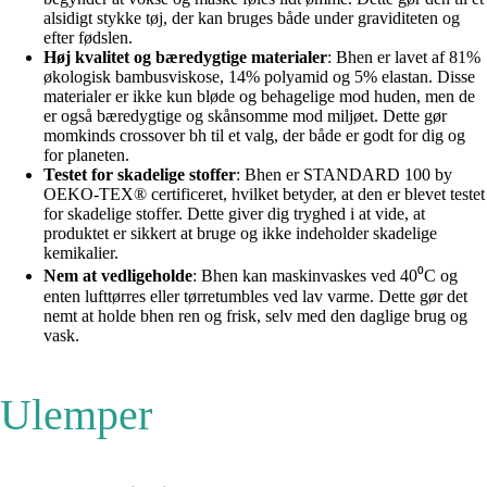
alsidigt stykke tøj, der kan bruges både under graviditeten og
efter fødslen.
Høj kvalitet og bæredygtige materialer
: Bhen er lavet af 81%
økologisk bambusviskose, 14% polyamid og 5% elastan. Disse
materialer er ikke kun bløde og behagelige mod huden, men de
er også bæredygtige og skånsomme mod miljøet. Dette gør
momkinds crossover bh til et valg, der både er godt for dig og
for planeten.
Testet for skadelige stoffer
: Bhen er STANDARD 100 by
OEKO-TEX® certificeret, hvilket betyder, at den er blevet testet
for skadelige stoffer. Dette giver dig tryghed i at vide, at
produktet er sikkert at bruge og ikke indeholder skadelige
kemikalier.
Nem at vedligeholde
: Bhen kan maskinvaskes ved 40⁰C og
enten lufttørres eller tørretumbles ved lav varme. Dette gør det
nemt at holde bhen ren og frisk, selv med den daglige brug og
vask.
Ulemper