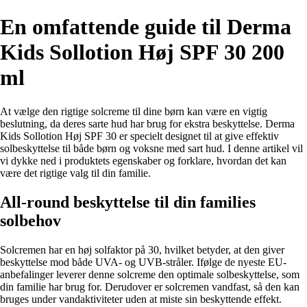
En omfattende guide til Derma
Kids Sollotion Høj SPF 30 200
ml
At vælge den rigtige solcreme til dine børn kan være en vigtig
beslutning, da deres sarte hud har brug for ekstra beskyttelse. Derma
Kids Sollotion Høj SPF 30 er specielt designet til at give effektiv
solbeskyttelse til både børn og voksne med sart hud. I denne artikel vil
vi dykke ned i produktets egenskaber og forklare, hvordan det kan
være det rigtige valg til din familie.
All-round beskyttelse til din families
solbehov
Solcremen har en høj solfaktor på 30, hvilket betyder, at den giver
beskyttelse mod både UVA- og UVB-stråler. Ifølge de nyeste EU-
anbefalinger leverer denne solcreme den optimale solbeskyttelse, som
din familie har brug for. Derudover er solcremen vandfast, så den kan
bruges under vandaktiviteter uden at miste sin beskyttende effekt.