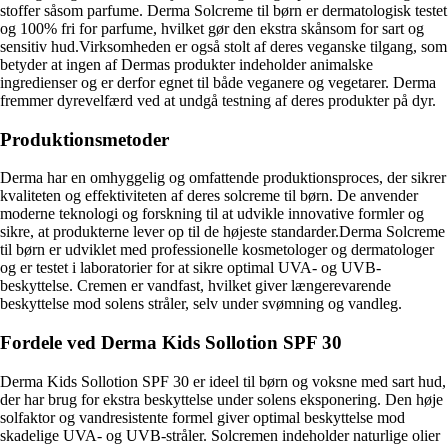
stoffer såsom parfume. Derma Solcreme til børn er dermatologisk testet
og 100% fri for parfume, hvilket gør den ekstra skånsom for sart og
sensitiv hud.Virksomheden er også stolt af deres veganske tilgang, som
betyder at ingen af Dermas produkter indeholder animalske
ingredienser og er derfor egnet til både veganere og vegetarer. Derma
fremmer dyrevelfærd ved at undgå testning af deres produkter på dyr.
Produktionsmetoder
Derma har en omhyggelig og omfattende produktionsproces, der sikrer
kvaliteten og effektiviteten af deres solcreme til børn. De anvender
moderne teknologi og forskning til at udvikle innovative formler og
sikre, at produkterne lever op til de højeste standarder.Derma Solcreme
til børn er udviklet med professionelle kosmetologer og dermatologer
og er testet i laboratorier for at sikre optimal UVA- og UVB-
beskyttelse. Cremen er vandfast, hvilket giver længerevarende
beskyttelse mod solens stråler, selv under svømning og vandleg.
Fordele ved Derma Kids Sollotion SPF 30
Derma Kids Sollotion SPF 30 er ideel til børn og voksne med sart hud,
der har brug for ekstra beskyttelse under solens eksponering. Den høje
solfaktor og vandresistente formel giver optimal beskyttelse mod
skadelige UVA- og UVB-stråler. Solcremen indeholder naturlige olier