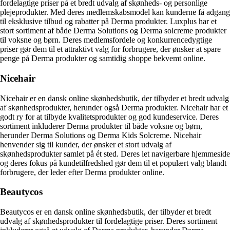
fordelagtige priser på et bredt udvalg af skønheds- og personlige
plejeprodukter. Med deres medlemskabsmodel kan kunderne få adgang
til eksklusive tilbud og rabatter på Derma produkter. Luxplus har et
stort sortiment af både Derma Solutions og Derma solcreme produkter
til voksne og børn. Deres medlemsfordele og konkurrencedygtige
priser gør dem til et attraktivt valg for forbrugere, der ønsker at spare
penge på Derma produkter og samtidig shoppe bekvemt online.
Nicehair
Nicehair er en dansk online skønhedsbutik, der tilbyder et bredt udvalg
af skønhedsprodukter, herunder også Derma produkter. Nicehair har et
godt ry for at tilbyde kvalitetsprodukter og god kundeservice. Deres
sortiment inkluderer Derma produkter til både voksne og børn,
herunder Derma Solutions og Derma Kids Solcreme. Nicehair
henvender sig til kunder, der ønsker et stort udvalg af
skønhedsprodukter samlet på ét sted. Deres let navigerbare hjemmeside
og deres fokus på kundetilfredshed gør dem til et populært valg blandt
forbrugere, der leder efter Derma produkter online.
Beautycos
Beautycos er en dansk online skønhedsbutik, der tilbyder et bredt
udvalg af skønhedsprodukter til fordelagtige priser. Deres sortiment