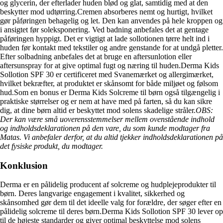
og glycerin, der efterlader huden blød og glat, samtidig med at den
beskytter mod udtørring.Cremen absorberes nemt og hurtigt, hvilket
gør påføringen behagelig og let. Den kan anvendes på hele kroppen og
i ansigtet før soleksponering. Ved badning anbefales det at gentage
påføringen hyppigt. Det er vigtigt at lade sollotionen tørre helt ind i
huden før kontakt med tekstiler og andre genstande for at undgå pletter.
Efter solbadning anbefales det at bruge en aftersunlotion eller
aftersunspray for at give optimal fugt og næring til huden.Derma Kids
Sollotion SPF 30 er certificeret med Svanemærket og allergimærket,
hvilket bekræfter, at produktet er skånsomt for både miljøet og følsom
hud.Som en bonus er Derma Kids Solcreme til børn også tilgængelig i
praktiske størrelser og er nem at have med på farten, så du kan sikre
dig, at dine børn altid er beskyttet mod solens skadelige stråler.
OBS:
Der kan være små uoverensstemmelser mellem ovenstående indhold
og indholdsdeklarationen på den vare, du som kunde modtager fra
Matas. Vi anbefaler derfor, at du altid tjekker indholdsdeklarationen på
det fysiske produkt, du modtager.
Konklusion
Derma er en pålidelig producent af solcreme og hudplejeprodukter til
børn. Deres langvarige engagement i kvalitet, sikkerhed og
skånsomhed gør dem til det ideelle valg for forældre, der søger efter en
pålidelig solcreme til deres børn.Derma Kids Sollotion SPF 30 lever op
til de højeste standarder og giver optimal beskyttelse mod solens