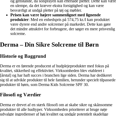
og genstande, da solsprayen kan efterlade pletter. Dette kan være
en ulempe, da det kræver ekstra forsigtighed og kan være
besværligt at undgå pletter på tøj og møbler.
Prisen kan være højere sammenlignet med lignende
produkter
: Med en enhedspris på 574,75 kr./l kan produktet
være dyrere end andre solcremer på markedet. Dette kan gøre
det mindre attraktivt for forbrugere, der søger en mere prisvenlig
solcreme.
Derma – Din Sikre Solcreme til Børn
Historie og Baggrund
Derma er en førende producent af hudplejeprodukter med fokus på
kvalitet, sikkerhed og effektivitet. Virksomheden blev etableret i
[årstal] og har haft succes i branchen lige siden. Derma har dedikeret
sig til at udvikle produkter til hele familien, herunder specielt tilpassede
produkter til børn, som Derma Kids Solcreme SPF 30.
Filosofi og Værdier
Derma er drevet af en stærk filosofi om at skabe sikre og skånsomme
produkter til alle hudtyper. Virksomheden prioriterer at bruge nøje
udvalgte ingredienser af høj kvalitet og undgår potentielt skadelige