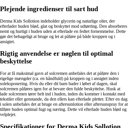
Plejende ingredienser til sart hud
Derma Kids Sollotion indeholder glycerin og naturlige olier, der
efterlader huden blød, glat og beskyttet mod udtørring. Den absorberes
nemt og hurtigt i huden uden at efterlade en fedtet fornemmelse. Dette
gør det behageligt at bruge og let at påføre på både kroppen og i
ansigtet.
Rigtig anvendelse er nøglen til optimal
beskyttelse
For at få maksimal gavn af solcremen anbefales det at påføre den i
rigelige mængder (ca. en håndfuld) på kroppen og i ansigtet inden
soleksponering. Hvis du eller dit barn bader i løbet af dagen, skal
solcremen påføres igen for at bevare den fulde beskyttelse. Husk at
lade solcremen tørre helt ind i huden, inden du kommer i kontakt med
tekstiler eller genstande, da den ellers kan efterlade pletter. Efter en dag
i solen anbefales det at bruge en aftersunlotion eller aftersunspray for at
tilføre huden optimal fugt og næring. Dette vil efterlade huden blød og
velplejet.
Specifikationer for Derma Kids Sollotion