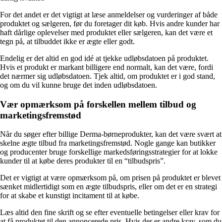
For det andet er det vigtigt at læse anmeldelser og vurderinger af både
produktet og sælgeren, før du foretager dit køb. Hvis andre kunder har
haft dårlige oplevelser med produktet eller sælgeren, kan det være et
tegn på, at tilbuddet ikke er ægte eller godt.
Endelig er det altid en god idé at tjekke udløbsdatoen på produktet.
Hvis et produkt er markant billigere end normalt, kan det være, fordi
det nærmer sig udløbsdatoen. Tjek altid, om produktet er i god stand,
og om du vil kunne bruge det inden udløbsdatoen.
Vær opmærksom på forskellen mellem tilbud og
marketingsfremstød
Når du søger efter billige Derma-børneprodukter, kan det være svært at
skelne ægte tilbud fra marketingsfremstød. Nogle gange kan butikker
og producenter bruge forskellige markedsføringsstrategier for at lokke
kunder til at købe deres produkter til en “tilbudspris”.
Det er vigtigt at være opmærksom på, om prisen på produktet er blevet
sænket midlertidigt som en ægte tilbudspris, eller om det er en strategi
for at skabe et kunstigt incitament til at købe.
Læs altid den fine skrift og se efter eventuelle betingelser eller krav for
at få produktet til den annoncerede pris. Hvis der er andre krav, som du