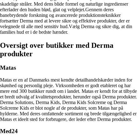
skadelige stråler. Med dens blide formel og naturlige ingredienser
efterlader den huden blød, glat og velplejet.Gennem deres
banebrydende forskning og avancerede produktionsteknikker
fortsætter Derma med at levere sikre og effektive produkter, der er
velegnede til alle med sensitiv hud.Vælg Derma og sikre dig, at din
families hud er i de bedste hænder.
Oversigt over butikker med Derma
produkter
Matas
Matas er en af Danmarks mest kendte detailhandelskæder inden for
skønhed og personlig pleje. Virksomheden er godt etableret og har
mere end 300 butikker rundt om i landet. Matas er kendt for at tilbyde
et bredt udvalg af kvalitetsprodukter, herunder også Derma produkter.
Derma Solutions, Derma Kids, Derma Kids Solcreme og Derma
Solcreme Kids er blot nogle af de produkter, som Matas har på
hylderne. Med deres omfattende sortiment og brede tilgængelighed er
Matas et ideelt sted for forbrugere, der leder efter Derma produkter.
Med24