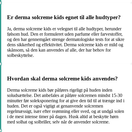
Er derma solcreme kids egnet til alle hudtyper?
Ja, derma solcreme kids er velegnet til alle hudtyper, herunder
følsom hud. Den er formuleret uden parfume eller farvestoffer,
og den har gennemgået strenge dermatologiske tests for at sikre
dens sikkerhed og effektivitet. Derma solcreme kids er mild og
skånsom, så den kan anvendes af alle, der har behov for
solbeskyttelse.
Hvordan skal derma solcreme kids anvendes?
Derma solcreme kids bør påføres rigeligt på huden inden
soludsættelse. Det anbefales at påføre solcremen mindst 15-30
minutter før soleksponering for at give den tid til at trænge ind i
huden. Det er også vigtigt at genanvende solcremen
regelmæssigt, især efter svømning eller sved, og at undgå solen
i de mest intense timer på dagen. Husk altid at beskytte børn
med solhat og solbriller, selv når de anvender solcreme.