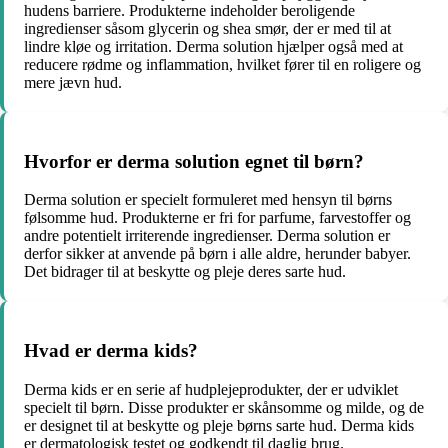
hudens barriere. Produkterne indeholder beroligende
ingredienser såsom glycerin og shea smør, der er med til at
lindre kløe og irritation. Derma solution hjælper også med at
reducere rødme og inflammation, hvilket fører til en roligere og
mere jævn hud.
Hvorfor er derma solution egnet til børn?
Derma solution er specielt formuleret med hensyn til børns
følsomme hud. Produkterne er fri for parfume, farvestoffer og
andre potentielt irriterende ingredienser. Derma solution er
derfor sikker at anvende på børn i alle aldre, herunder babyer.
Det bidrager til at beskytte og pleje deres sarte hud.
Hvad er derma kids?
Derma kids er en serie af hudplejeprodukter, der er udviklet
specielt til børn. Disse produkter er skånsomme og milde, og de
er designet til at beskytte og pleje børns sarte hud. Derma kids
er dermatologisk testet og godkendt til daglig brug.