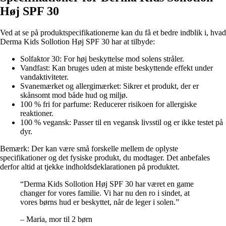
Høj SPF 30
Ved at se på produktspecifikationerne kan du få et bedre indblik i, hvad
Derma Kids Sollotion Høj SPF 30 har at tilbyde:
Solfaktor 30: For høj beskyttelse mod solens stråler.
Vandfast: Kan bruges uden at miste beskyttende effekt under
vandaktiviteter.
Svanemærket og allergimærket: Sikrer et produkt, der er
skånsomt mod både hud og miljø.
100 % fri for parfume: Reducerer risikoen for allergiske
reaktioner.
100 % vegansk: Passer til en vegansk livsstil og er ikke testet på
dyr.
Bemærk: Der kan være små forskelle mellem de oplyste
specifikationer og det fysiske produkt, du modtager. Det anbefales
derfor altid at tjekke indholdsdeklarationen på produktet.
“Derma Kids Sollotion Høj SPF 30 har været en game
changer for vores familie. Vi har nu den ro i sindet, at
vores børns hud er beskyttet, når de leger i solen.”
– Maria, mor til 2 børn