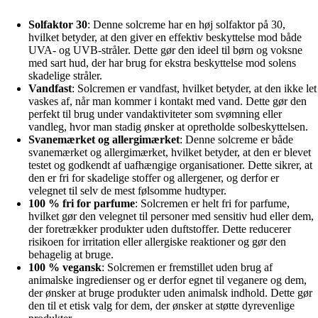
Solfaktor 30
: Denne solcreme har en høj solfaktor på 30,
hvilket betyder, at den giver en effektiv beskyttelse mod både
UVA- og UVB-stråler. Dette gør den ideel til børn og voksne
med sart hud, der har brug for ekstra beskyttelse mod solens
skadelige stråler.
Vandfast
: Solcremen er vandfast, hvilket betyder, at den ikke let
vaskes af, når man kommer i kontakt med vand. Dette gør den
perfekt til brug under vandaktiviteter som svømning eller
vandleg, hvor man stadig ønsker at opretholde solbeskyttelsen.
Svanemærket og allergimærket
: Denne solcreme er både
svanemærket og allergimærket, hvilket betyder, at den er blevet
testet og godkendt af uafhængige organisationer. Dette sikrer, at
den er fri for skadelige stoffer og allergener, og derfor er
velegnet til selv de mest følsomme hudtyper.
100 % fri for parfume
: Solcremen er helt fri for parfume,
hvilket gør den velegnet til personer med sensitiv hud eller dem,
der foretrækker produkter uden duftstoffer. Dette reducerer
risikoen for irritation eller allergiske reaktioner og gør den
behagelig at bruge.
100 % vegansk
: Solcremen er fremstillet uden brug af
animalske ingredienser og er derfor egnet til veganere og dem,
der ønsker at bruge produkter uden animalsk indhold. Dette gør
den til et etisk valg for dem, der ønsker at støtte dyrevenlige