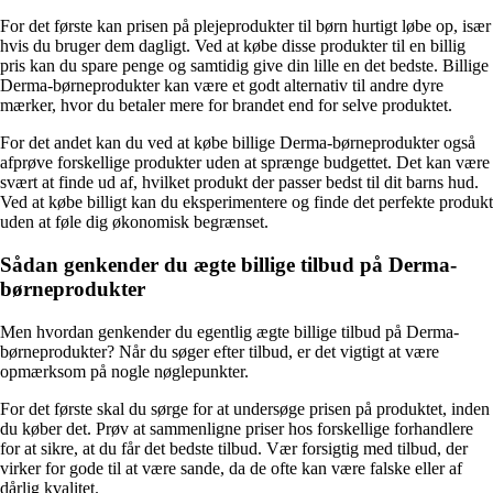
For det første kan prisen på plejeprodukter til børn hurtigt løbe op, især
hvis du bruger dem dagligt. Ved at købe disse produkter til en billig
pris kan du spare penge og samtidig give din lille en det bedste. Billige
Derma-børneprodukter kan være et godt alternativ til andre dyre
mærker, hvor du betaler mere for brandet end for selve produktet.
For det andet kan du ved at købe billige Derma-børneprodukter også
afprøve forskellige produkter uden at sprænge budgettet. Det kan være
svært at finde ud af, hvilket produkt der passer bedst til dit barns hud.
Ved at købe billigt kan du eksperimentere og finde det perfekte produkt
uden at føle dig økonomisk begrænset.
Sådan genkender du ægte billige tilbud på Derma-
børneprodukter
Men hvordan genkender du egentlig ægte billige tilbud på Derma-
børneprodukter? Når du søger efter tilbud, er det vigtigt at være
opmærksom på nogle nøglepunkter.
For det første skal du sørge for at undersøge prisen på produktet, inden
du køber det. Prøv at sammenligne priser hos forskellige forhandlere
for at sikre, at du får det bedste tilbud. Vær forsigtig med tilbud, der
virker for gode til at være sande, da de ofte kan være falske eller af
dårlig kvalitet.