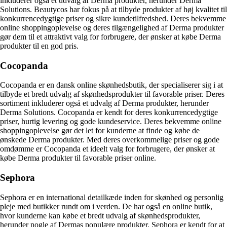
inkluderer også et udvalg af Derma produkter, herunder Derma
Solutions. Beautycos har fokus på at tilbyde produkter af høj kvalitet til
konkurrencedygtige priser og sikre kundetilfredshed. Deres bekvemme
online shoppingoplevelse og deres tilgængelighed af Derma produkter
gør dem til et attraktivt valg for forbrugere, der ønsker at købe Derma
produkter til en god pris.
Cocopanda
Cocopanda er en dansk online skønhedsbutik, der specialiserer sig i at
tilbyde et bredt udvalg af skønhedsprodukter til favorable priser. Deres
sortiment inkluderer også et udvalg af Derma produkter, herunder
Derma Solutions. Cocopanda er kendt for deres konkurrencedygtige
priser, hurtig levering og gode kundeservice. Deres bekvemme online
shoppingoplevelse gør det let for kunderne at finde og købe de
ønskede Derma produkter. Med deres overkommelige priser og gode
omdømme er Cocopanda et ideelt valg for forbrugere, der ønsker at
købe Derma produkter til favorable priser online.
Sephora
Sephora er en international detailkæde inden for skønhed og personlig
pleje med butikker rundt om i verden. De har også en online butik,
hvor kunderne kan købe et bredt udvalg af skønhedsprodukter,
herunder nogle af Dermas populære produkter. Sephora er kendt for at