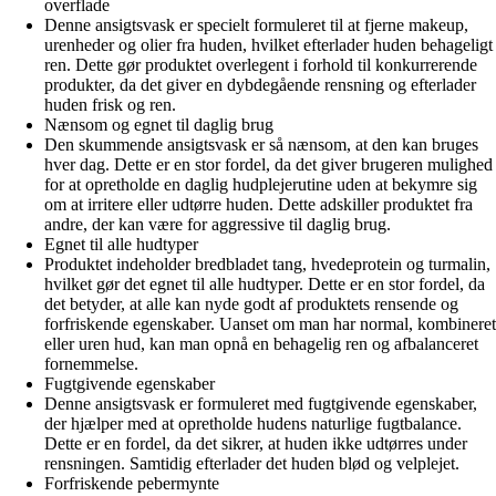
overflade
Denne ansigtsvask er specielt formuleret til at fjerne makeup,
urenheder og olier fra huden, hvilket efterlader huden behageligt
ren. Dette gør produktet overlegent i forhold til konkurrerende
produkter, da det giver en dybdegående rensning og efterlader
huden frisk og ren.
Nænsom og egnet til daglig brug
Den skummende ansigtsvask er så nænsom, at den kan bruges
hver dag. Dette er en stor fordel, da det giver brugeren mulighed
for at opretholde en daglig hudplejerutine uden at bekymre sig
om at irritere eller udtørre huden. Dette adskiller produktet fra
andre, der kan være for aggressive til daglig brug.
Egnet til alle hudtyper
Produktet indeholder bredbladet tang, hvedeprotein og turmalin,
hvilket gør det egnet til alle hudtyper. Dette er en stor fordel, da
det betyder, at alle kan nyde godt af produktets rensende og
forfriskende egenskaber. Uanset om man har normal, kombineret
eller uren hud, kan man opnå en behagelig ren og afbalanceret
fornemmelse.
Fugtgivende egenskaber
Denne ansigtsvask er formuleret med fugtgivende egenskaber,
der hjælper med at opretholde hudens naturlige fugtbalance.
Dette er en fordel, da det sikrer, at huden ikke udtørres under
rensningen. Samtidig efterlader det huden blød og velplejet.
Forfriskende pebermynte