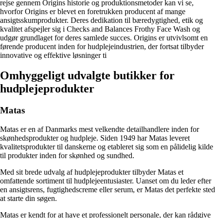
rejse gennem Origins historie og produktionsmetoder kan vi se,
hvorfor Origins er blevet en foretrukken producent af mange
ansigtsskumprodukter. Deres dedikation til bæredygtighed, etik og
kvalitet afspejler sig i Checks and Balances Frothy Face Wash og
udgør grundlaget for deres samlede succes. Origins er utvivlsomt en
førende producent inden for hudplejeindustrien, der fortsat tilbyder
innovative og effektive løsninger ti
Omhyggeligt udvalgte butikker for
hudplejeprodukter
Matas
Matas er en af Danmarks mest velkendte detailhandlere inden for
skønhedsprodukter og hudpleje. Siden 1949 har Matas leveret
kvalitetsprodukter til danskerne og etableret sig som en pålidelig kilde
til produkter inden for skønhed og sundhed.
Med sit brede udvalg af hudplejeprodukter tilbyder Matas et
omfattende sortiment til hudplejeentusiaster. Uanset om du leder efter
en ansigtsrens, fugtighedscreme eller serum, er Matas det perfekte sted
at starte din søgen.
Matas er kendt for at have et professionelt personale, der kan rådgive