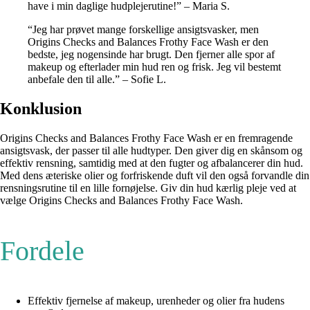
have i min daglige hudplejerutine!” – Maria S.
“Jeg har prøvet mange forskellige ansigtsvasker, men
Origins Checks and Balances Frothy Face Wash er den
bedste, jeg nogensinde har brugt. Den fjerner alle spor af
makeup og efterlader min hud ren og frisk. Jeg vil bestemt
anbefale den til alle.” – Sofie L.
Konklusion
Origins Checks and Balances Frothy Face Wash er en fremragende
ansigtsvask, der passer til alle hudtyper. Den giver dig en skånsom og
effektiv rensning, samtidig med at den fugter og afbalancerer din hud.
Med dens æteriske olier og forfriskende duft vil den også forvandle din
rensningsrutine til en lille fornøjelse. Giv din hud kærlig pleje ved at
vælge Origins Checks and Balances Frothy Face Wash.
Fordele
Effektiv fjernelse af makeup, urenheder og olier fra hudens