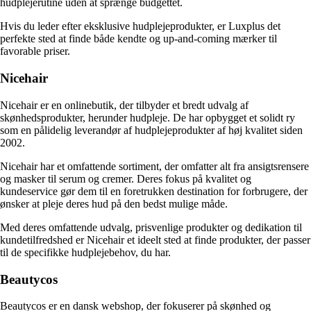
hudplejerutine uden at sprænge budgettet.
Hvis du leder efter eksklusive hudplejeprodukter, er Luxplus det
perfekte sted at finde både kendte og up-and-coming mærker til
favorable priser.
Nicehair
Nicehair er en onlinebutik, der tilbyder et bredt udvalg af
skønhedsprodukter, herunder hudpleje. De har opbygget et solidt ry
som en pålidelig leverandør af hudplejeprodukter af høj kvalitet siden
2002.
Nicehair har et omfattende sortiment, der omfatter alt fra ansigtsrensere
og masker til serum og cremer. Deres fokus på kvalitet og
kundeservice gør dem til en foretrukken destination for forbrugere, der
ønsker at pleje deres hud på den bedst mulige måde.
Med deres omfattende udvalg, prisvenlige produkter og dedikation til
kundetilfredshed er Nicehair et ideelt sted at finde produkter, der passer
til de specifikke hudplejebehov, du har.
Beautycos
Beautycos er en dansk webshop, der fokuserer på skønhed og