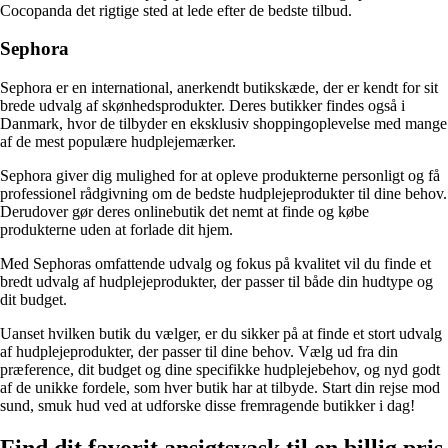
Cocopanda det rigtige sted at lede efter de bedste tilbud.
Sephora
Sephora er en international, anerkendt butikskæde, der er kendt for sit
brede udvalg af skønhedsprodukter. Deres butikker findes også i
Danmark, hvor de tilbyder en eksklusiv shoppingoplevelse med mange
af de mest populære hudplejemærker.
Sephora giver dig mulighed for at opleve produkterne personligt og få
professionel rådgivning om de bedste hudplejeprodukter til dine behov.
Derudover gør deres onlinebutik det nemt at finde og købe
produkterne uden at forlade dit hjem.
Med Sephoras omfattende udvalg og fokus på kvalitet vil du finde et
bredt udvalg af hudplejeprodukter, der passer til både din hudtype og
dit budget.
Uanset hvilken butik du vælger, er du sikker på at finde et stort udvalg
af hudplejeprodukter, der passer til dine behov. Vælg ud fra din
præference, dit budget og dine specifikke hudplejebehov, og nyd godt
af de unikke fordele, som hver butik har at tilbyde. Start din rejse mod
sund, smuk hud ved at udforske disse fremragende butikker i dag!