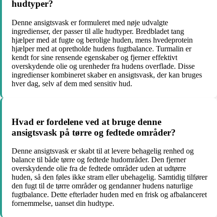
hudtyper?
Denne ansigtsvask er formuleret med nøje udvalgte
ingredienser, der passer til alle hudtyper. Bredbladet tang
hjælper med at fugte og berolige huden, mens hvedeprotein
hjælper med at opretholde hudens fugtbalance. Turmalin er
kendt for sine rensende egenskaber og fjerner effektivt
overskydende olie og urenheder fra hudens overflade. Disse
ingredienser kombineret skaber en ansigtsvask, der kan bruges
hver dag, selv af dem med sensitiv hud.
Hvad er fordelene ved at bruge denne
ansigtsvask på tørre og fedtede områder?
Denne ansigtsvask er skabt til at levere behagelig renhed og
balance til både tørre og fedtede hudområder. Den fjerner
overskydende olie fra de fedtede områder uden at udtørre
huden, så den føles ikke stram eller ubehagelig. Samtidig tilfører
den fugt til de tørre områder og gendanner hudens naturlige
fugtbalance. Dette efterlader huden med en frisk og afbalanceret
fornemmelse, uanset din hudtype.