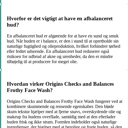
Hvorfor er det vigtigt at have en afbalanceret
hud?
En afbalanceret hud er afgørende for at have en sund og smuk
hud. Når huden er i balance, er den i stand til at opretholde sin
naturlige fugtighed og olieproduktion, hvilket forhindrer tørhed
eller fedtet udseende. En afbalanceret hud reduserer også
risikoen for udbrud af akne og urenheder, da den er mindre
tilbøjelig til at producere for meget olie.
Hvordan virker Origins Checks and Balances
Frothy Face Wash?
Origins Checks and Balances Frothy Face Wash fungerer ved at
kombinere skummende og rensende egenskaber. Den bløde
skum tekstur hjælper med at fjerne snavs, overskydende olie og
makeup fra hudens overflade, samtidig med at den efterlader
huden frisk og ikke stram. Formlen indeholder også naturlige
ingredienser, der hjælper med at berolige og fugte huden, så den