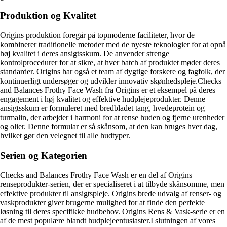
Produktion og Kvalitet
Origins produktion foregår på topmoderne faciliteter, hvor de
kombinerer traditionelle metoder med de nyeste teknologier for at opnå
høj kvalitet i deres ansigtsskum. De anvender strenge
kontrolprocedurer for at sikre, at hver batch af produktet møder deres
standarder. Origins har også et team af dygtige forskere og fagfolk, der
kontinuerligt undersøger og udvikler innovativ skønhedspleje.Checks
and Balances Frothy Face Wash fra Origins er et eksempel på deres
engagement i høj kvalitet og effektive hudplejeprodukter. Denne
ansigtsskum er formuleret med bredbladet tang, hvedeprotein og
turmalin, der arbejder i harmoni for at rense huden og fjerne urenheder
og olier. Denne formular er så skånsom, at den kan bruges hver dag,
hvilket gør den velegnet til alle hudtyper.
Serien og Kategorien
Checks and Balances Frothy Face Wash er en del af Origins
renseprodukter-serien, der er specialiseret i at tilbyde skånsomme, men
effektive produkter til ansigtspleje. Origins brede udvalg af renser- og
vaskprodukter giver brugerne mulighed for at finde den perfekte
løsning til deres specifikke hudbehov. Origins Rens & Vask-serie er en
af de mest populære blandt hudplejeentusiaster.I slutningen af vores