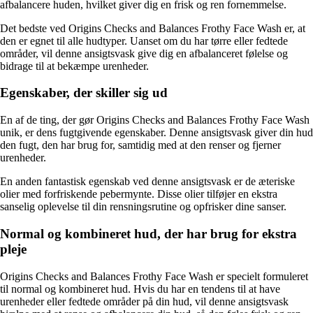
afbalancere huden, hvilket giver dig en frisk og ren fornemmelse.
Det bedste ved Origins Checks and Balances Frothy Face Wash er, at
den er egnet til alle hudtyper. Uanset om du har tørre eller fedtede
områder, vil denne ansigtsvask give dig en afbalanceret følelse og
bidrage til at bekæmpe urenheder.
Egenskaber, der skiller sig ud
En af de ting, der gør Origins Checks and Balances Frothy Face Wash
unik, er dens fugtgivende egenskaber. Denne ansigtsvask giver din hud
den fugt, den har brug for, samtidig med at den renser og fjerner
urenheder.
En anden fantastisk egenskab ved denne ansigtsvask er de æteriske
olier med forfriskende pebermynte. Disse olier tilføjer en ekstra
sanselig oplevelse til din rensningsrutine og opfrisker dine sanser.
Normal og kombineret hud, der har brug for ekstra
pleje
Origins Checks and Balances Frothy Face Wash er specielt formuleret
til normal og kombineret hud. Hvis du har en tendens til at have
urenheder eller fedtede områder på din hud, vil denne ansigtsvask