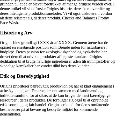
grunden til, at de er blevet foretrukket af mange brugere verden over. I
denne artikel vil vi udforske Origins historie, deres kerneværdier og
deres intelligente produktionsmetoder. Vi vil også diskutere, hvordan
alt dette relaterer sig til deres produkt, Checks and Balances Frothy
Face Wash.
Historie og Arv
Origins blev grundlagt i XXX år af XXXX. Gennem årene har de
opnået en enestående position som førende inden for naturbaseret
hudpleje. Deres passion for økologisk skønhed og nyskabelse har
drevet dem til at udvikle produkter af højeste standard. Origins
dedikation til at bruge naturlige ingredienser uden tilsætningsstoffer og
skadelige kemikalier har vundet tillid hos deres kunder.
Etik og Bæredygtighed
Origins prioriterer bæredygtig produktion og har et klart engagement i
at beskytte miljøet. De arbejder tæt sammen med landmænd og
indfødte samfund for at sikre, at de kun bruger de mest bæredygtige
ressourcer i deres produkter. De forpligter sig også til at opretholde
etisk sourcing og fair handel. Origins er kendt for deres omfattende
bestræbelser på at bevare og beskytte miljøet for kommende
generationer.