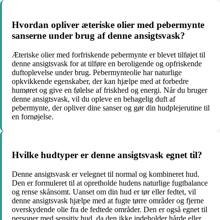
Hvordan opliver æteriske olier med pebermynte
sanserne under brug af denne ansigtsvask?
Æteriske olier med forfriskende pebermynte er blevet tilføjet til
denne ansigtsvask for at tilføre en beroligende og opfriskende
duftoplevelse under brug. Pebermynteolie har naturlige
opkvikkende egenskaber, der kan hjælpe med at forbedre
humøret og give en følelse af friskhed og energi. Når du bruger
denne ansigtsvask, vil du opleve en behagelig duft af
pebermynte, der opliver dine sanser og gør din hudplejerutine til
en fornøjelse.
Hvilke hudtyper er denne ansigtsvask egnet til?
Denne ansigtsvask er velegnet til normal og kombineret hud.
Den er formuleret til at opretholde hudens naturlige fugtbalance
og rense skånsomt. Uanset om din hud er tør eller fedtet, vil
denne ansigtsvask hjælpe med at fugte tørre områder og fjerne
overskydende olie fra de fedtede områder. Den er også egnet til
personer med sensitiv hud, da den ikke indeholder hårde eller