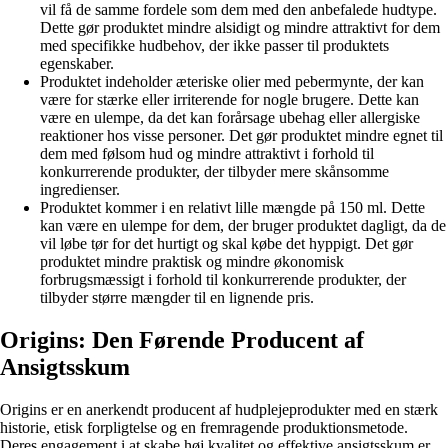
vil få de samme fordele som dem med den anbefalede hudtype.
Dette gør produktet mindre alsidigt og mindre attraktivt for dem
med specifikke hudbehov, der ikke passer til produktets
egenskaber.
Produktet indeholder æteriske olier med pebermynte, der kan
være for stærke eller irriterende for nogle brugere. Dette kan
være en ulempe, da det kan forårsage ubehag eller allergiske
reaktioner hos visse personer. Det gør produktet mindre egnet til
dem med følsom hud og mindre attraktivt i forhold til
konkurrerende produkter, der tilbyder mere skånsomme
ingredienser.
Produktet kommer i en relativt lille mængde på 150 ml. Dette
kan være en ulempe for dem, der bruger produktet dagligt, da de
vil løbe tør for det hurtigt og skal købe det hyppigt. Det gør
produktet mindre praktisk og mindre økonomisk
forbrugsmæssigt i forhold til konkurrerende produkter, der
tilbyder større mængder til en lignende pris.
Origins: Den Førende Producent af
Ansigtsskum
Origins er en anerkendt producent af hudplejeprodukter med en stærk
historie, etisk forpligtelse og en fremragende produktionsmetode.
Deres engagement i at skabe høj kvalitet og effektive ansigtsskum er