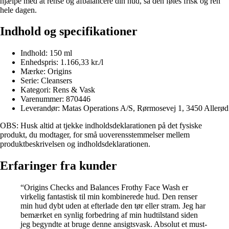
hjælpe med at rense og afbalancere din hud, så den føles frisk og ren
hele dagen.
Indhold og specifikationer
Indhold: 150 ml
Enhedspris: 1.166,33 kr./l
Mærke: Origins
Serie: Cleansers
Kategori: Rens & Vask
Varenummer: 870446
Leverandør: Matas Operations A/S, Rørmosevej 1, 3450 Allerød
OBS: Husk altid at tjekke indholdsdeklarationen på det fysiske
produkt, du modtager, for små uoverensstemmelser mellem
produktbeskrivelsen og indholdsdeklarationen.
Erfaringer fra kunder
“Origins Checks and Balances Frothy Face Wash er
virkelig fantastisk til min kombinerede hud. Den renser
min hud dybt uden at efterlade den tør eller stram. Jeg har
bemærket en synlig forbedring af min hudtilstand siden
jeg begyndte at bruge denne ansigtsvask. Absolut et must-