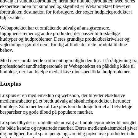
udvalg af sundhedsprodukter, herunder hudplejeprodukter. Med deres
ekspertise inden for sundhed og skønhed er Webapotektet blevet en
foretrukken destination for forbrugere, der søger hudplejeprodukter i
høj kvalitet.
Webapotektet har et omfattende udvalg af ansigtsrensere,
fugtighedscremer og andre produkter, der passer til forskellige
hudtyper og hudproblemer. Deres grundige produktbeskrivelser og
vejledninger gør det nemt for dig at finde det rette produkt til dine
behov.
Med deres omfattende sortiment og muligheden for at få rådgivning fra
professionelt sundhedspersonale er Webapotektet en pålidelig kilde til
hudpleje, der kan hjælpe med at løse dine specifikke hudproblemer.
Luxplus
Luxplus er en medlemsklub og webshop, der tilbyder eksklusive
medlemsrabatter på et bredt udvalg af skønhedsprodukter, herunder
hudpleje. Som medlem af Luxplus kan du drage fordel af betydelige
besparelser og gode tilbud på populære mærker.
Luxplus tilbyder et omfattende udvalg af hudplejeprodukter til ansigtet
fra både kendte og nystartede mærker. Deres medlemskabsmodel giver
dig mulighed for at spare penge og samtidig prøve nye produkter i din