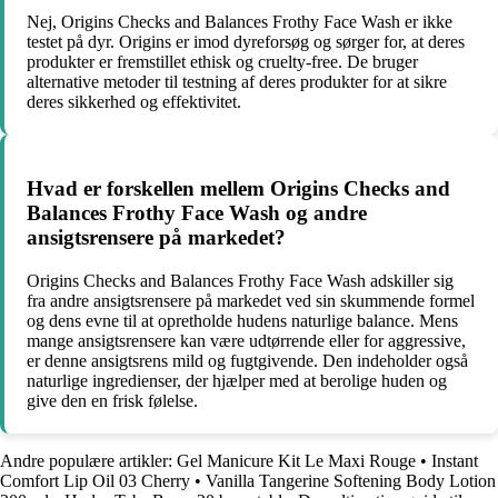
Nej, Origins Checks and Balances Frothy Face Wash er ikke
testet på dyr. Origins er imod dyreforsøg og sørger for, at deres
produkter er fremstillet ethisk og cruelty-free. De bruger
alternative metoder til testning af deres produkter for at sikre
deres sikkerhed og effektivitet.
Hvad er forskellen mellem Origins Checks and
Balances Frothy Face Wash og andre
ansigtsrensere på markedet?
Origins Checks and Balances Frothy Face Wash adskiller sig
fra andre ansigtsrensere på markedet ved sin skummende formel
og dens evne til at opretholde hudens naturlige balance. Mens
mange ansigtsrensere kan være udtørrende eller for aggressive,
er denne ansigtsrens mild og fugtgivende. Den indeholder også
naturlige ingredienser, der hjælper med at berolige huden og
give den en frisk følelse.
Andre populære artikler:
Gel Manicure Kit Le Maxi Rouge
•
Instant
Comfort Lip Oil 03 Cherry
•
Vanilla Tangerine Softening Body Lotion