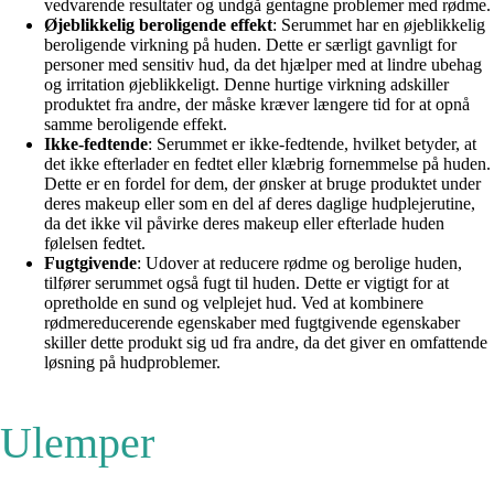
vedvarende resultater og undgå gentagne problemer med rødme.
Øjeblikkelig beroligende effekt
: Serummet har en øjeblikkelig
beroligende virkning på huden. Dette er særligt gavnligt for
personer med sensitiv hud, da det hjælper med at lindre ubehag
og irritation øjeblikkeligt. Denne hurtige virkning adskiller
produktet fra andre, der måske kræver længere tid for at opnå
samme beroligende effekt.
Ikke-fedtende
: Serummet er ikke-fedtende, hvilket betyder, at
det ikke efterlader en fedtet eller klæbrig fornemmelse på huden.
Dette er en fordel for dem, der ønsker at bruge produktet under
deres makeup eller som en del af deres daglige hudplejerutine,
da det ikke vil påvirke deres makeup eller efterlade huden
følelsen fedtet.
Fugtgivende
: Udover at reducere rødme og berolige huden,
tilfører serummet også fugt til huden. Dette er vigtigt for at
opretholde en sund og velplejet hud. Ved at kombinere
rødmereducerende egenskaber med fugtgivende egenskaber
skiller dette produkt sig ud fra andre, da det giver en omfattende
løsning på hudproblemer.
Ulemper