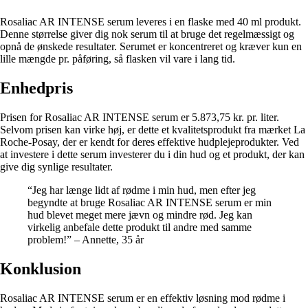
Rosaliac AR INTENSE serum leveres i en flaske med 40 ml produkt.
Denne størrelse giver dig nok serum til at bruge det regelmæssigt og
opnå de ønskede resultater. Serumet er koncentreret og kræver kun en
lille mængde pr. påføring, så flasken vil vare i lang tid.
Enhedpris
Prisen for Rosaliac AR INTENSE serum er 5.873,75 kr. pr. liter.
Selvom prisen kan virke høj, er dette et kvalitetsprodukt fra mærket La
Roche-Posay, der er kendt for deres effektive hudplejeprodukter. Ved
at investere i dette serum investerer du i din hud og et produkt, der kan
give dig synlige resultater.
“Jeg har længe lidt af rødme i min hud, men efter jeg
begyndte at bruge Rosaliac AR INTENSE serum er min
hud blevet meget mere jævn og mindre rød. Jeg kan
virkelig anbefale dette produkt til andre med samme
problem!” – Annette, 35 år
Konklusion
Rosaliac AR INTENSE serum er en effektiv løsning mod rødme i