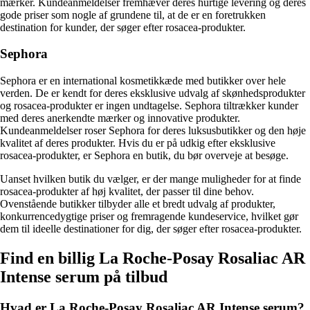
mærker. Kundeanmeldelser fremhæver deres hurtige levering og deres
gode priser som nogle af grundene til, at de er en foretrukken
destination for kunder, der søger efter rosacea-produkter.
Sephora
Sephora er en international kosmetikkæde med butikker over hele
verden. De er kendt for deres eksklusive udvalg af skønhedsprodukter
og rosacea-produkter er ingen undtagelse. Sephora tiltrækker kunder
med deres anerkendte mærker og innovative produkter.
Kundeanmeldelser roser Sephora for deres luksusbutikker og den høje
kvalitet af deres produkter. Hvis du er på udkig efter eksklusive
rosacea-produkter, er Sephora en butik, du bør overveje at besøge.
Uanset hvilken butik du vælger, er der mange muligheder for at finde
rosacea-produkter af høj kvalitet, der passer til dine behov.
Ovenstående butikker tilbyder alle et bredt udvalg af produkter,
konkurrencedygtige priser og fremragende kundeservice, hvilket gør
dem til ideelle destinationer for dig, der søger efter rosacea-produkter.
Find en billig La Roche-Posay Rosaliac AR
Intense serum på tilbud
Hvad er La Roche-Posay Rosaliac AR Intense serum?