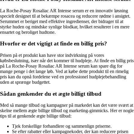
La Roche-Posay Rosaliac AR Intense serum er en innovativ løsning
specielt designet til at bekæmpe rosacea og reducere rødme i ansigtet.
Serummet er beriget med effektive ingredienser, der bidrager til at
styrke huden og mindske synlige blodkar, hvilket resulterer i en mere
ensartet og beroliget hudtone.
Hvorfor er det vigtigt at finde en billig pris?
Prisen på et produkt kan have stor indvirkning på vores
købsbeslutning, især når det kommer til hudpleje. At finde en billig pris
på La Roche-Posay Rosaliac AR Intense serum kan spare dig for
mange penge i det lange løb. Ved at købe dette produkt til en rimelig
pris kan du opnå fordelene ved en professionel hudplejebehandling
uden at sprænge budgettet.
Sådan genkender du et ægte billigt tilbud
Med så mange tilbud og kampagner på markedet kan det være svært at
skelne mellem ægte billige tilbud og marketing-gimmicks. Her er nogle
tips til at genkende ægte billige tilbud:
Tjek forskellige forhandlere og sammenlign priserne.
Se efter rabatter eller kampagnekoder, der kan reducere prisen