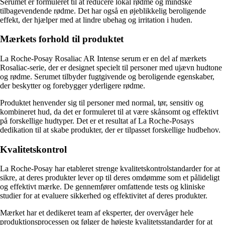
Serumet er formuleret til at reducere lokal rødme og mindske
tilbagevendende rødme. Det har også en øjeblikkelig beroligende
effekt, der hjælper med at lindre ubehag og irritation i huden.
Mærkets forhold til produktet
La Roche-Posay Rosaliac AR Intense serum er en del af mærkets
Rosaliac-serie, der er designet specielt til personer med ujævn hudtone
og rødme. Serumet tilbyder fugtgivende og beroligende egenskaber,
der beskytter og forebygger yderligere rødme.
Produktet henvender sig til personer med normal, tør, sensitiv og
kombineret hud, da det er formuleret til at være skånsomt og effektivt
på forskellige hudtyper. Det er et resultat af La Roche-Posays
dedikation til at skabe produkter, der er tilpasset forskellige hudbehov.
Kvalitetskontrol
La Roche-Posay har etableret strenge kvalitetskontrolstandarder for at
sikre, at deres produkter lever op til deres omdømme som et pålideligt
og effektivt mærke. De gennemfører omfattende tests og kliniske
studier for at evaluere sikkerhed og effektivitet af deres produkter.
Mærket har et dedikeret team af eksperter, der overvåger hele
produktionsprocessen og følger de højeste kvalitetsstandarder for at