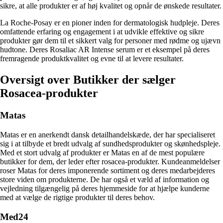
sikre, at alle produkter er af høj kvalitet og opnår de ønskede resultater.
La Roche-Posay er en pioner inden for dermatologisk hudpleje. Deres
omfattende erfaring og engagement i at udvikle effektive og sikre
produkter gør dem til et sikkert valg for personer med rødme og ujævn
hudtone. Deres Rosaliac AR Intense serum er et eksempel på deres
fremragende produktkvalitet og evne til at levere resultater.
Oversigt over Butikker der sælger
Rosacea-produkter
Matas
Matas er en anerkendt dansk detailhandelskæde, der har specialiseret
sig i at tilbyde et bredt udvalg af sundhedsprodukter og skønhedspleje.
Med et stort udvalg af produkter er Matas en af ​​de mest populære
butikker for dem, der leder efter rosacea-produkter. Kundeanmeldelser
roser Matas for deres imponerende sortiment og deres medarbejderes
store viden om produkterne. De har også et væld af information og
vejledning tilgængelig på deres hjemmeside for at hjælpe kunderne
med at vælge de rigtige produkter til deres behov.
Med24