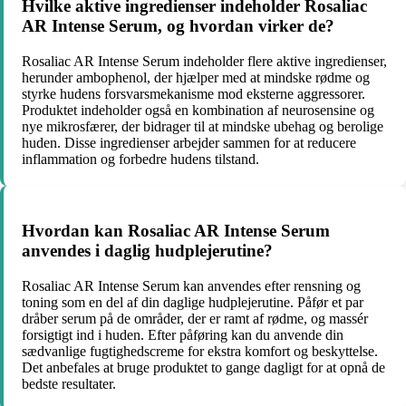
Hvilke aktive ingredienser indeholder Rosaliac
AR Intense Serum, og hvordan virker de?
Rosaliac AR Intense Serum indeholder flere aktive ingredienser,
herunder ambophenol, der hjælper med at mindske rødme og
styrke hudens forsvarsmekanisme mod eksterne aggressorer.
Produktet indeholder også en kombination af neurosensine og
nye mikrosfærer, der bidrager til at mindske ubehag og berolige
huden. Disse ingredienser arbejder sammen for at reducere
inflammation og forbedre hudens tilstand.
Hvordan kan Rosaliac AR Intense Serum
anvendes i daglig hudplejerutine?
Rosaliac AR Intense Serum kan anvendes efter rensning og
toning som en del af din daglige hudplejerutine. Påfør et par
dråber serum på de områder, der er ramt af rødme, og massér
forsigtigt ind i huden. Efter påføring kan du anvende din
sædvanlige fugtighedscreme for ekstra komfort og beskyttelse.
Det anbefales at bruge produktet to gange dagligt for at opnå de
bedste resultater.