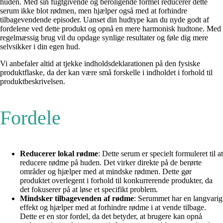
huden. Med sin fugtgivende og beroligende formel reducerer dette
serum ikke blot rødmen, men hjælper også med at forhindre
tilbagevendende episoder. Uanset din hudtype kan du nyde godt af
fordelene ved dette produkt og opnå en mere harmonisk hudtone. Med
regelmæssig brug vil du opdage synlige resultater og føle dig mere
selvsikker i din egen hud.
Vi anbefaler altid at tjekke indholdsdeklarationen på den fysiske
produktflaske, da der kan være små forskelle i indholdet i forhold til
produktbeskrivelsen.
Fordele
Reducerer lokal rødme
: Dette serum er specielt formuleret til at
reducere rødme på huden. Det virker direkte på de berørte
områder og hjælper med at mindske rødmen. Dette gør
produktet overlegent i forhold til konkurrerende produkter, da
det fokuserer på at løse et specifikt problem.
Mindsker tilbagevenden af rødme
: Serummet har en langvarig
effekt og hjælper med at forhindre rødme i at vende tilbage.
Dette er en stor fordel, da det betyder, at brugere kan opnå