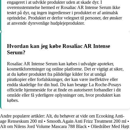
engageret i at udvikle produkter uden at skade dyr. I
overensstemmelse hermed er Rosaliac AR Intense Serum ikke
testet på dyr, og ingen ingredienser i produktet er af animalsk
oprindelse. Produktet er derfor velegnet til personer, der ønsker
at anvende dyrevenlige hudplejeprodukter.
Hvordan kan jeg købe Rosaliac AR Intense
Serum?
Rosaliac AR Intense Serum kan købes i udvalgte apoteker,
kosmetikforretninger og online platforme. Det er vigtigt at sikre,
at du køber produktet fra pålidelige kilder for at undgå
piratkopier eller forfalskninger, der kan være ineffektive eller
endda skadelige for din hud. Du kan besøge La Roche-Posays
officielle hjemmeside for at finde en autoriseret forhandler i dit
område eller få yderligere oplysninger om, hvor produktet kan
købes.
Andre populære artikler:
Alt, du behøver at vide om Ecooking Anti-
age Renseskum 200 ml
•
Smooth.Again Anti Frizz Treatment 200 ml
•
Alt om Nilens Jord Volume Mascara 788 Black
•
Oliedråber Med Højt