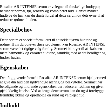
Rosaliac AR INTENSE serum er velegnet til forskellige hudtyper,
herunder normal, tør, sensitiv og kombineret hud. Uanset hvilken
hudtype du har, kan du drage fordel af dette serum og dets evne til at
reducere rødme i huden.
Specialbehov
Dette serum er specielt formuleret til at tackle ujævn hudtone og
rødme. Hvis du oplever disse problemer, kan Rosaliac AR INTENSE
serum være det rigtige valg for dig. Serumet bidrager til at skabe en
mere harmonisk og ensartet hudtone, samtidig med at det beroliger og
lindrer huden.
Egenskaber
Den fugtgivende formel i Rosaliac AR INTENSE serum hjælper med
at give din hud den nødvendige næring og beskyttelse. Serumet har
beroligende og lindrende egenskaber, der reducerer rødmen og giver
øjeblikkelig lettelse. Ved at bruge dette serum kan du også forebygge
fremtidig rødme og opretholde en sund og velplejet hud.
Indhold