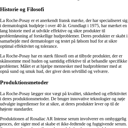
Historie og Filosofi
La Roche-Posay er et anerkendt fransk mærke, der har specialiseret sig
i dermatologisk hudpleje i over 40 år. Grundlagt i 1975, har mærket en
lang historie med at udvikle effektive og sikre produkter til
problemløsning af forskellige hudproblemer. Deres produkter er skabt i
samarbejde med dermatologer og testet på følsom hud for at sikre
optimal effektivitet og tolerance.
La Roche-Posay har en stærk filosofi om at tilbyde produkter, der er
skånsomme mod huden og samtidig effektive til at behandle specifikke
problemer. Målet er at hjælpe mennesker med hudproblemer med at
opnå sund og smuk hud, der giver dem selvtillid og velvære.
Produktionsmetoder
La Roche-Posay lægger stor vægt på kvalitet, sikkerhed og effektivitet
i deres produktionsmetoder. De bruger innovative teknologier og nøje
udvalgte ingredienser for at sikre, at deres produkter lever op til de
højeste standarder.
Produktionen af Rosaliac AR Intense serum involverer en omhyggelig
proces, der sigter mod at skabe et ikke-fedtende og fugtgivende serum.