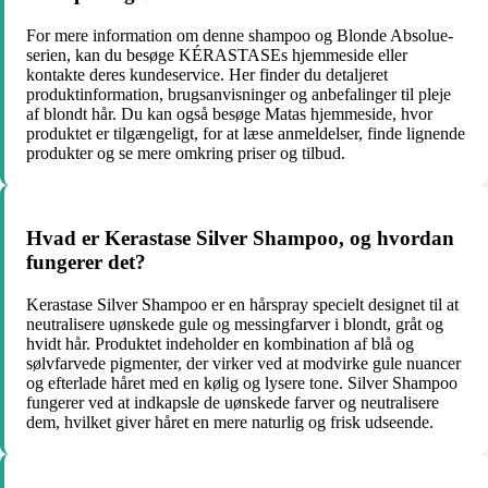
For mere information om denne shampoo og Blonde Absolue-
serien, kan du besøge KÉRASTASEs hjemmeside eller
kontakte deres kundeservice. Her finder du detaljeret
produktinformation, brugsanvisninger og anbefalinger til pleje
af blondt hår. Du kan også besøge Matas hjemmeside, hvor
produktet er tilgængeligt, for at læse anmeldelser, finde lignende
produkter og se mere omkring priser og tilbud.
Hvad er Kerastase Silver Shampoo, og hvordan
fungerer det?
Kerastase Silver Shampoo er en hårspray specielt designet til at
neutralisere uønskede gule og messingfarver i blondt, gråt og
hvidt hår. Produktet indeholder en kombination af blå og
sølvfarvede pigmenter, der virker ved at modvirke gule nuancer
og efterlade håret med en kølig og lysere tone. Silver Shampoo
fungerer ved at indkapsle de uønskede farver og neutralisere
dem, hvilket giver håret en mere naturlig og frisk udseende.