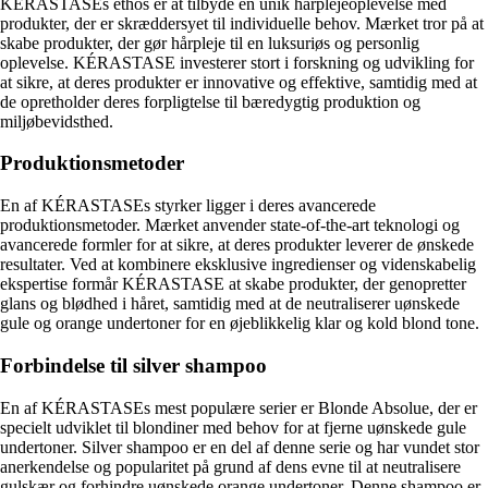
KÉRASTASEs ethos er at tilbyde en unik hårplejeoplevelse med
produkter, der er skræddersyet til individuelle behov. Mærket tror på at
skabe produkter, der gør hårpleje til en luksuriøs og personlig
oplevelse. KÉRASTASE investerer stort i forskning og udvikling for
at sikre, at deres produkter er innovative og effektive, samtidig med at
de opretholder deres forpligtelse til bæredygtig produktion og
miljøbevidsthed.
Produktionsmetoder
En af KÉRASTASEs styrker ligger i deres avancerede
produktionsmetoder. Mærket anvender state-of-the-art teknologi og
avancerede formler for at sikre, at deres produkter leverer de ønskede
resultater. Ved at kombinere eksklusive ingredienser og videnskabelig
ekspertise formår KÉRASTASE at skabe produkter, der genopretter
glans og blødhed i håret, samtidig med at de neutraliserer uønskede
gule og orange undertoner for en øjeblikkelig klar og kold blond tone.
Forbindelse til silver shampoo
En af KÉRASTASEs mest populære serier er Blonde Absolue, der er
specielt udviklet til blondiner med behov for at fjerne uønskede gule
undertoner. Silver shampoo er en del af denne serie og har vundet stor
anerkendelse og popularitet på grund af dens evne til at neutralisere
gulskær og forhindre uønskede orange undertoner. Denne shampoo er