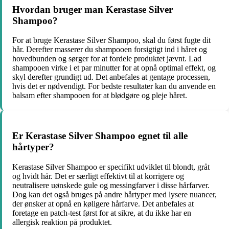
Hvordan bruger man Kerastase Silver
Shampoo?
For at bruge Kerastase Silver Shampoo, skal du først fugte dit
hår. Derefter masserer du shampooen forsigtigt ind i håret og
hovedbunden og sørger for at fordele produktet jævnt. Lad
shampooen virke i et par minutter for at opnå optimal effekt, og
skyl derefter grundigt ud. Det anbefales at gentage processen,
hvis det er nødvendigt. For bedste resultater kan du anvende en
balsam efter shampooen for at blødgøre og pleje håret.
Er Kerastase Silver Shampoo egnet til alle
hårtyper?
Kerastase Silver Shampoo er specifikt udviklet til blondt, gråt
og hvidt hår. Det er særligt effektivt til at korrigere og
neutralisere uønskede gule og messingfarver i disse hårfarver.
Dog kan det også bruges på andre hårtyper med lysere nuancer,
der ønsker at opnå en køligere hårfarve. Det anbefales at
foretage en patch-test først for at sikre, at du ikke har en
allergisk reaktion på produktet.