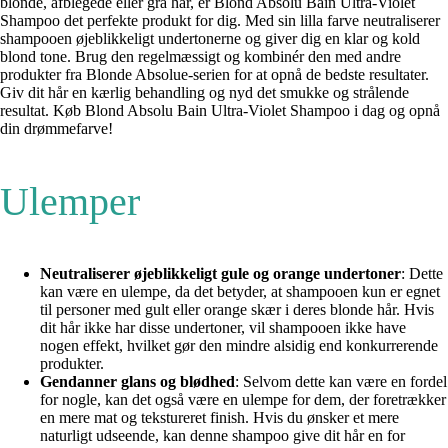
blonde, afblegede eller grå hår, er Blond Absolu Bain Ultra-Violet
Shampoo det perfekte produkt for dig. Med sin lilla farve neutraliserer
shampooen øjeblikkeligt undertonerne og giver dig en klar og kold
blond tone. Brug den regelmæssigt og kombinér den med andre
produkter fra Blonde Absolue-serien for at opnå de bedste resultater.
Giv dit hår en kærlig behandling og nyd det smukke og strålende
resultat. Køb Blond Absolu Bain Ultra-Violet Shampoo i dag og opnå
din drømmefarve!
Ulemper
Neutraliserer øjeblikkeligt gule og orange undertoner
: Dette
kan være en ulempe, da det betyder, at shampooen kun er egnet
til personer med gult eller orange skær i deres blonde hår. Hvis
dit hår ikke har disse undertoner, vil shampooen ikke have
nogen effekt, hvilket gør den mindre alsidig end konkurrerende
produkter.
Gendanner glans og blødhed
: Selvom dette kan være en fordel
for nogle, kan det også være en ulempe for dem, der foretrækker
en mere mat og tekstureret finish. Hvis du ønsker et mere
naturligt udseende, kan denne shampoo give dit hår en for