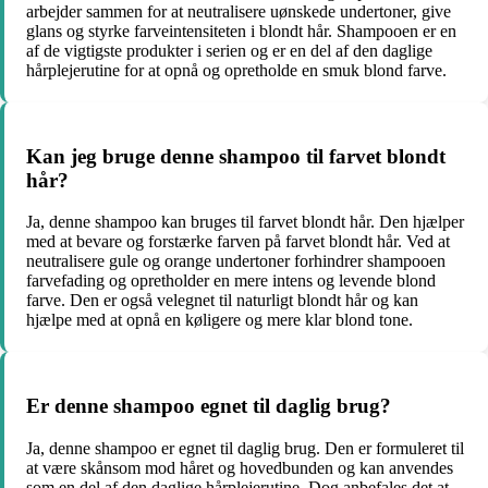
arbejder sammen for at neutralisere uønskede undertoner, give
glans og styrke farveintensiteten i blondt hår. Shampooen er en
af ​​de vigtigste produkter i serien og er en del af den daglige
hårplejerutine for at opnå og opretholde en smuk blond farve.
Kan jeg bruge denne shampoo til farvet blondt
hår?
Ja, denne shampoo kan bruges til farvet blondt hår. Den hjælper
med at bevare og forstærke farven på farvet blondt hår. Ved at
neutralisere gule og orange undertoner forhindrer shampooen
farvefading og opretholder en mere intens og levende blond
farve. Den er også velegnet til naturligt blondt hår og kan
hjælpe med at opnå en køligere og mere klar blond tone.
Er denne shampoo egnet til daglig brug?
Ja, denne shampoo er egnet til daglig brug. Den er formuleret til
at være skånsom mod håret og hovedbunden og kan anvendes
som en del af den daglige hårplejerutine. Dog anbefales det at