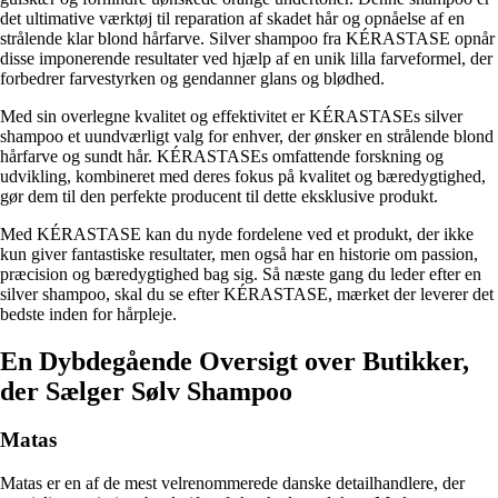
det ultimative værktøj til reparation af skadet hår og opnåelse af en
strålende klar blond hårfarve. Silver shampoo fra KÉRASTASE opnår
disse imponerende resultater ved hjælp af en unik lilla farveformel, der
forbedrer farvestyrken og gendanner glans og blødhed.
Med sin overlegne kvalitet og effektivitet er KÉRASTASEs silver
shampoo et uundværligt valg for enhver, der ønsker en strålende blond
hårfarve og sundt hår. KÉRASTASEs omfattende forskning og
udvikling, kombineret med deres fokus på kvalitet og bæredygtighed,
gør dem til den perfekte producent til dette eksklusive produkt.
Med KÉRASTASE kan du nyde fordelene ved et produkt, der ikke
kun giver fantastiske resultater, men også har en historie om passion,
præcision og bæredygtighed bag sig. Så næste gang du leder efter en
silver shampoo, skal du se efter KÉRASTASE, mærket der leverer det
bedste inden for hårpleje.
En Dybdegående Oversigt over Butikker,
der Sælger Sølv Shampoo
Matas
Matas er en af de mest velrenommerede danske detailhandlere, der