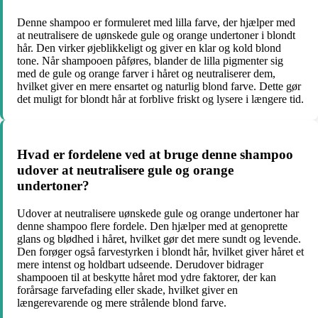
Denne shampoo er formuleret med lilla farve, der hjælper med
at neutralisere de uønskede gule og orange undertoner i blondt
hår. Den virker øjeblikkeligt og giver en klar og kold blond
tone. Når shampooen påføres, blander de lilla pigmenter sig
med de gule og orange farver i håret og neutraliserer dem,
hvilket giver en mere ensartet og naturlig blond farve. Dette gør
det muligt for blondt hår at forblive friskt og lysere i længere tid.
Hvad er fordelene ved at bruge denne shampoo
udover at neutralisere gule og orange
undertoner?
Udover at neutralisere uønskede gule og orange undertoner har
denne shampoo flere fordele. Den hjælper med at genoprette
glans og blødhed i håret, hvilket gør det mere sundt og levende.
Den forøger også farvestyrken i blondt hår, hvilket giver håret et
mere intenst og holdbart udseende. Derudover bidrager
shampooen til at beskytte håret mod ydre faktorer, der kan
forårsage farvefading eller skade, hvilket giver en
længerevarende og mere strålende blond farve.