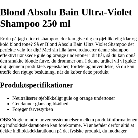
Blond Absolu Bain Ultra-Violet
Shampoo 250 ml
Er du på jagt efter et shampoo, der kan give dig en øjeblikkelig klar og
kold blond tone? Så er Blond Absolu Bain Ultra-Violet Shampoo det
perfekte valg for dig! Med sin lilla farve reducerer denne shampoo
effektivt uønskede gule og orange undertoner i dit hår, så du kan opnå
den smukke blonde farve, du drømmer om. I denne artikel vil vi guide
dig igennem produktets egenskaber, fordele og anvendelse, så du kan
træffe den rigtige beslutning, når du køber dette produkt.
Produktspecifikationer
Neutraliserer øjeblikkeligt gule og orange undertoner
Gendanner glans og blødhed
Forøger farvestyrken
OBS:
Nogle mindre uoverensstemmelser mellem produktinformationen
og indholdsdeklarationen kan forekomme. Vi anbefaler derfor altid at
tjekke indholdsdeklarationen på det fysiske produkt, du modtager.