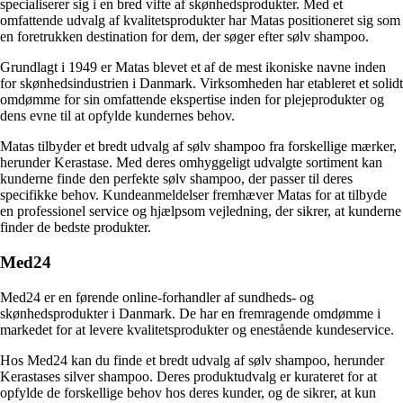
specialiserer sig i en bred vifte af skønhedsprodukter. Med et
omfattende udvalg af kvalitetsprodukter har Matas positioneret sig som
en foretrukken destination for dem, der søger efter sølv shampoo.
Grundlagt i 1949 er Matas blevet et af de mest ikoniske navne inden
for skønhedsindustrien i Danmark. Virksomheden har etableret et solidt
omdømme for sin omfattende ekspertise inden for plejeprodukter og
dens evne til at opfylde kundernes behov.
Matas tilbyder et bredt udvalg af sølv shampoo fra forskellige mærker,
herunder Kerastase. Med deres omhyggeligt udvalgte sortiment kan
kunderne finde den perfekte sølv shampoo, der passer til deres
specifikke behov. Kundeanmeldelser fremhæver Matas for at tilbyde
en professionel service og hjælpsom vejledning, der sikrer, at kunderne
finder de bedste produkter.
Med24
Med24 er en førende online-forhandler af sundheds- og
skønhedsprodukter i Danmark. De har en fremragende omdømme i
markedet for at levere kvalitetsprodukter og enestående kundeservice.
Hos Med24 kan du finde et bredt udvalg af sølv shampoo, herunder
Kerastases silver shampoo. Deres produktudvalg er kurateret for at
opfylde de forskellige behov hos deres kunder, og de sikrer, at kun