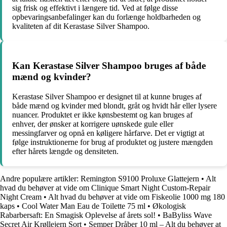
sig frisk og effektivt i længere tid. Ved at følge disse
opbevaringsanbefalinger kan du forlænge holdbarheden og
kvaliteten af dit Kerastase Silver Shampoo.
Kan Kerastase Silver Shampoo bruges af både
mænd og kvinder?
Kerastase Silver Shampoo er designet til at kunne bruges af
både mænd og kvinder med blondt, gråt og hvidt hår eller lysere
nuancer. Produktet er ikke kønsbestemt og kan bruges af
enhver, der ønsker at korrigere uønskede gule eller
messingfarver og opnå en køligere hårfarve. Det er vigtigt at
følge instruktionerne for brug af produktet og justere mængden
efter hårets længde og densiteten.
Andre populære artikler:
Remington S9100 Proluxe Glattejern
•
Alt
hvad du behøver at vide om Clinique Smart Night Custom-Repair
Night Cream
•
Alt hvad du behøver at vide om Fiskeolie 1000 mg 180
kaps
•
Cool Water Man Eau de Toilette 75 ml
•
Økologisk
Rabarbersaft: En Smagisk Oplevelse af årets sol!
•
BaByliss Wave
Secret Air Krøllejern Sort
•
Semper Dråber 10 ml – Alt du behøver at