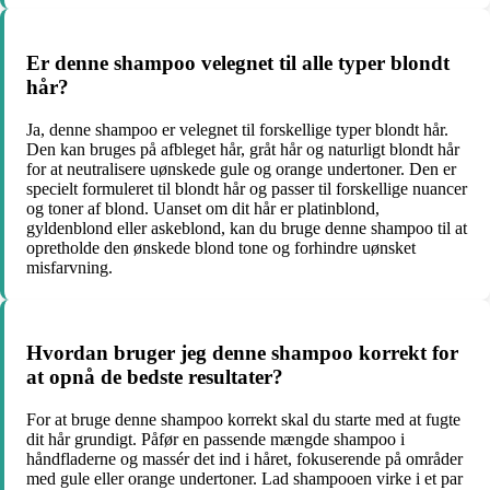
Er denne shampoo velegnet til alle typer blondt
hår?
Ja, denne shampoo er velegnet til forskellige typer blondt hår.
Den kan bruges på afbleget hår, gråt hår og naturligt blondt hår
for at neutralisere uønskede gule og orange undertoner. Den er
specielt formuleret til blondt hår og passer til forskellige nuancer
og toner af blond. Uanset om dit hår er platinblond,
gyldenblond eller askeblond, kan du bruge denne shampoo til at
opretholde den ønskede blond tone og forhindre uønsket
misfarvning.
Hvordan bruger jeg denne shampoo korrekt for
at opnå de bedste resultater?
For at bruge denne shampoo korrekt skal du starte med at fugte
dit hår grundigt. Påfør en passende mængde shampoo i
håndfladerne og massér det ind i håret, fokuserende på områder
med gule eller orange undertoner. Lad shampooen virke i et par