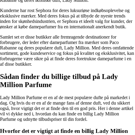
Rabanne og deres ikoniske duft, Lady Million.
Kunderne har rost Sephora for deres luksuriøse indkøbsoplevelse og
eksklusive mærker. Med deres fokus på at tilbyde de nyeste trends
inden for skønhedsindustrien, er Sephora et ideelt valg for kunder, der
ønsker at købe dameparfumer fra en internationalt anerkendt butik.
Samlet set er disse butikker alle fremragende destinationer for
forbrugere, der leder efter dameparfumer fra mærker som Paco
Rabanne og deres populære duft, Lady Million. Med deres omfattende
sortiment, gode kundeservice og fokus på kvalitet og eksklusivitet, kan
forbrugerne være sikre på at finde deres foretrukne dameparfume i en
af disse butikker.
Sådan finder du billige tilbud på Lady
Million Parfume
Lady Million Parfume er en af de mest populære dufte på markedet i
dag. Og hvis du er en af de mange fans af denne duft, ved du sikkert
også, hvor vigtigt det er at finde den til en god pris. Her i denne artikel
vil vi dykke ned i, hvordan du kan finde en billig Lady Million
Parfume og udnytte tilbudspriser til din fordel.
Hvorfor det er vigtigt at finde en billig Lady Million