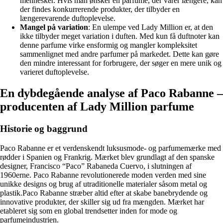
mennesker. Hvis man ønsker en parfume, der varer længere, kan
der findes konkurrerende produkter, der tilbyder en
længerevarende duftoplevelse.
Mangel på variation
: En ulempe ved Lady Million er, at den
ikke tilbyder meget variation i duften. Med kun få duftnoter kan
denne parfume virke ensformig og mangler kompleksitet
sammenlignet med andre parfumer på markedet. Dette kan gøre
den mindre interessant for forbrugere, der søger en mere unik og
varieret duftoplevelse.
En dybdegående analyse af Paco Rabanne –
producenten af Lady Million parfume
Historie og baggrund
Paco Rabanne er et verdenskendt luksusmode- og parfumemærke med
rødder i Spanien og Frankrig. Mærket blev grundlagt af den spanske
designer, Francisco “Paco” Rabaneda Cuervo, i slutningen af
1960erne. Paco Rabanne revolutionerede moden verden med sine
unikke designs og brug af utraditionelle materialer såsom metal og
plastik.Paco Rabanne stræber altid efter at skabe banebrydende og
innovative produkter, der skiller sig ud fra mængden. Mærket har
etableret sig som en global trendsetter inden for mode og
parfumeindustrien.