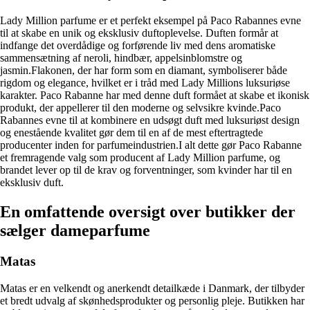
Lady Million parfume er et perfekt eksempel på Paco Rabannes evne
til at skabe en unik og eksklusiv duftoplevelse. Duften formår at
indfange det overdådige og forførende liv med dens aromatiske
sammensætning af neroli, hindbær, appelsinblomstre og
jasmin.Flakonen, der har form som en diamant, symboliserer både
rigdom og elegance, hvilket er i tråd med Lady Millions luksuriøse
karakter. Paco Rabanne har med denne duft formået at skabe et ikonisk
produkt, der appellerer til den moderne og selvsikre kvinde.Paco
Rabannes evne til at kombinere en udsøgt duft med luksuriøst design
og enestående kvalitet gør dem til en af de mest eftertragtede
producenter inden for parfumeindustrien.I alt dette gør Paco Rabanne
et fremragende valg som producent af Lady Million parfume, og
brandet lever op til de krav og forventninger, som kvinder har til en
eksklusiv duft.
En omfattende oversigt over butikker der
sælger dameparfume
Matas
Matas er en velkendt og anerkendt detailkæde i Danmark, der tilbyder
et bredt udvalg af skønhedsprodukter og personlig pleje. Butikken har