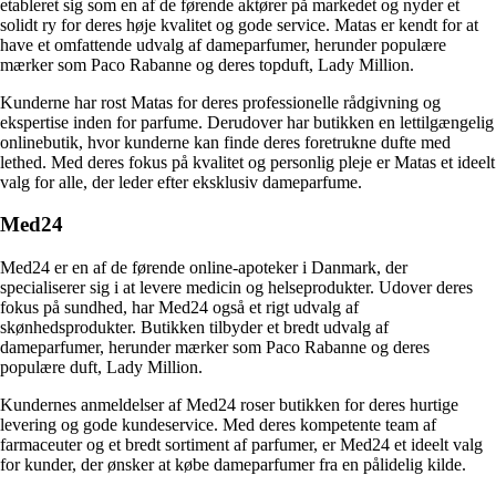
etableret sig som en af de førende aktører på markedet og nyder et
solidt ry for deres høje kvalitet og gode service. Matas er kendt for at
have et omfattende udvalg af dameparfumer, herunder populære
mærker som Paco Rabanne og deres topduft, Lady Million.
Kunderne har rost Matas for deres professionelle rådgivning og
ekspertise inden for parfume. Derudover har butikken en lettilgængelig
onlinebutik, hvor kunderne kan finde deres foretrukne dufte med
lethed. Med deres fokus på kvalitet og personlig pleje er Matas et ideelt
valg for alle, der leder efter eksklusiv dameparfume.
Med24
Med24 er en af de førende online-apoteker i Danmark, der
specialiserer sig i at levere medicin og helseprodukter. Udover deres
fokus på sundhed, har Med24 også et rigt udvalg af
skønhedsprodukter. Butikken tilbyder et bredt udvalg af
dameparfumer, herunder mærker som Paco Rabanne og deres
populære duft, Lady Million.
Kundernes anmeldelser af Med24 roser butikken for deres hurtige
levering og gode kundeservice. Med deres kompetente team af
farmaceuter og et bredt sortiment af parfumer, er Med24 et ideelt valg
for kunder, der ønsker at købe dameparfumer fra en pålidelig kilde.