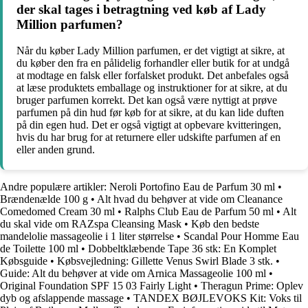
der skal tages i betragtning ved køb af Lady
Million parfumen?
Når du køber Lady Million parfumen, er det vigtigt at sikre, at
du køber den fra en pålidelig forhandler eller butik for at undgå
at modtage en falsk eller forfalsket produkt. Det anbefales også
at læse produktets emballage og instruktioner for at sikre, at du
bruger parfumen korrekt. Det kan også være nyttigt at prøve
parfumen på din hud før køb for at sikre, at du kan lide duften
på din egen hud. Det er også vigtigt at opbevare kvitteringen,
hvis du har brug for at returnere eller udskifte parfumen af ​​en
eller anden grund.
Andre populære artikler:
Neroli Portofino Eau de Parfum 30 ml
•
Brændenælde 100 g
•
Alt hvad du behøver at vide om Cleanance
Comedomed Cream 30 ml
•
Ralphs Club Eau de Parfum 50 ml
•
Alt
du skal vide om RAZspa Cleansing Mask
•
Køb den bedste
mandelolie massageolie i 1 liter størrelse
•
Scandal Pour Homme Eau
de Toilette 100 ml
•
Dobbeltklæbende Tape 36 stk: En Komplet
Købsguide
•
Købsvejledning: Gillette Venus Swirl Blade 3 stk.
•
Guide: Alt du behøver at vide om Arnica Massageolie 100 ml
•
Original Foundation SPF 15 03 Fairly Light
•
Theragun Prime: Oplev
dyb og afslappende massage
•
TANDEX BØJLEVOKS Kit: Voks til