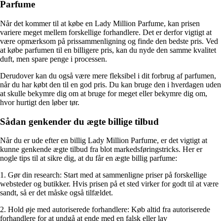
Parfume
Når det kommer til at købe en Lady Million Parfume, kan prisen
variere meget mellem forskellige forhandlere. Det er derfor vigtigt at
være opmærksom på prissammenligning og finde den bedste pris. Ved
at købe parfumen til en billigere pris, kan du nyde den samme kvalitet
duft, men spare penge i processen.
Derudover kan du også være mere fleksibel i dit forbrug af parfumen,
når du har købt den til en god pris. Du kan bruge den i hverdagen uden
at skulle bekymre dig om at bruge for meget eller bekymre dig om,
hvor hurtigt den løber tør.
Sådan genkender du ægte billige tilbud
Når du er ude efter en billig Lady Million Parfume, er det vigtigt at
kunne genkende ægte tilbud fra blot markedsføringstricks. Her er
nogle tips til at sikre dig, at du får en ægte billig parfume:
1. Gør din research: Start med at sammenligne priser på forskellige
websteder og butikker. Hvis prisen på et sted virker for godt til at være
sandt, så er det måske også tilfældet.
2. Hold øje med autoriserede forhandlere: Køb altid fra autoriserede
forhandlere for at undgå at ende med en falsk eller lav