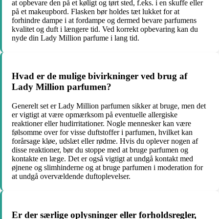
at opbevare den på et køligt og tørt sted, f.eks. i en skuffe eller
på et makeupbord. Flasken bør holdes tæt lukket for at
forhindre dampe i at fordampe og dermed bevare parfumens
kvalitet og duft i længere tid. Ved korrekt opbevaring kan du
nyde din Lady Million parfume i lang tid.
Hvad er de mulige bivirkninger ved brug af
Lady Million parfumen?
Generelt set er Lady Million parfumen sikker at bruge, men det
er vigtigt at være opmærksom på eventuelle allergiske
reaktioner eller hudirritationer. Nogle mennesker kan være
følsomme over for visse duftstoffer i parfumen, hvilket kan
forårsage kløe, udslæt eller rødme. Hvis du oplever nogen af
disse reaktioner, bør du stoppe med at bruge parfumen og
kontakte en læge. Det er også vigtigt at undgå kontakt med
øjnene og slimhinderne og at bruge parfumen i moderation for
at undgå overvældende duftoplevelser.
Er der særlige oplysninger eller forholdsregler,