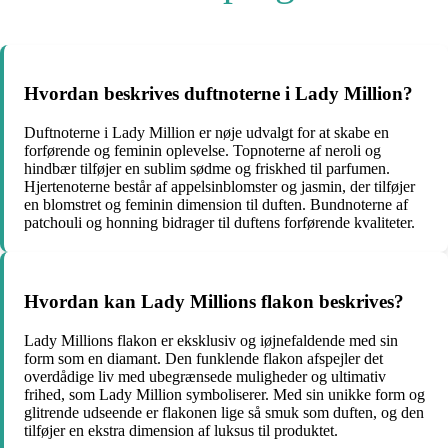
Hvordan beskrives duftnoterne i Lady Million?
Duftnoterne i Lady Million er nøje udvalgt for at skabe en
forførende og feminin oplevelse. Topnoterne af neroli og
hindbær tilføjer en sublim sødme og friskhed til parfumen.
Hjertenoterne består af appelsinblomster og jasmin, der tilføjer
en blomstret og feminin dimension til duften. Bundnoterne af
patchouli og honning bidrager til duftens forførende kvaliteter.
Hvordan kan Lady Millions flakon beskrives?
Lady Millions flakon er eksklusiv og iøjnefaldende med sin
form som en diamant. Den funklende flakon afspejler det
overdådige liv med ubegrænsede muligheder og ultimativ
frihed, som Lady Million symboliserer. Med sin unikke form og
glitrende udseende er flakonen lige så smuk som duften, og den
tilføjer en ekstra dimension af luksus til produktet.