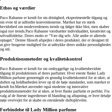
Ethos og værdier
Paco Rabanne er kendt for sin dristighed, eksperimentelle tilgang og
sin evne til at udfordre konventionerne. Mærket har en stærk
bevidsthed om modeverdenens trends og følger ikke blot, men skaber
også nye trends.Paco Rabanne værdsætter individualitet, kreativitet og
selvudfoldelse. Deres motto er “Vær dig selv. Alle andre er allerede
optaget.” Denne filosofi afspejles i deres produkter, der er designet til
at give brugerne mulighed for at udtrykke deres unikke personligheder
og stil.
Produktionsmetoder og kvalitetskontrol
Paco Rabanne er kendt for sin omhyggelige og kvalitetsbevidste
tilgang til produktionen af deres parfumer. Hver eneste flaske Lady
Million parfume gennemgår en grundig kvalitetskontrol for at sikre, at
duften og holdbarheden lever op til de høje standarder, som mærket er
kendt for.Mærket anvender også moderne og innovative
produktionsmetoder for at sikre, at hver flaske parfume er perfekt. Fra
valg af de fineste ingredienser til blanding og aftapning, er hver detalje
nøje overvejet for at skabe en enestående duftoplevelse.
Forbindelse til Lady Million parfume