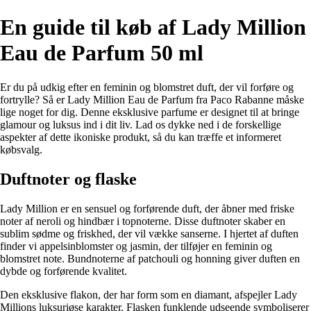
En guide til køb af Lady Million
Eau de Parfum 50 ml
Er du på udkig efter en feminin og blomstret duft, der vil forføre og
fortrylle? Så er Lady Million Eau de Parfum fra Paco Rabanne måske
lige noget for dig. Denne eksklusive parfume er designet til at bringe
glamour og luksus ind i dit liv. Lad os dykke ned i de forskellige
aspekter af dette ikoniske produkt, så du kan træffe et informeret
købsvalg.
Duftnoter og flaske
Lady Million er en sensuel og forførende duft, der åbner med friske
noter af neroli og hindbær i topnoterne. Disse duftnoter skaber en
sublim sødme og friskhed, der vil vække sanserne. I hjertet af duften
finder vi appelsinblomster og jasmin, der tilføjer en feminin og
blomstret note. Bundnoterne af patchouli og honning giver duften en
dybde og forførende kvalitet.
Den eksklusive flakon, der har form som en diamant, afspejler Lady
Millions luksuriøse karakter. Flasken funklende udseende symboliserer