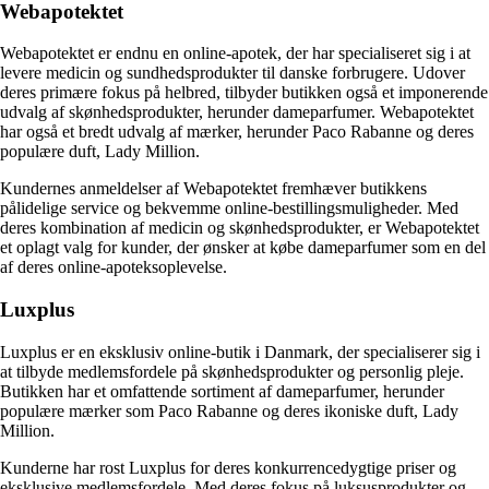
Webapotektet
Webapotektet er endnu en online-apotek, der har specialiseret sig i at
levere medicin og sundhedsprodukter til danske forbrugere. Udover
deres primære fokus på helbred, tilbyder butikken også et imponerende
udvalg af skønhedsprodukter, herunder dameparfumer. Webapotektet
har også et bredt udvalg af mærker, herunder Paco Rabanne og deres
populære duft, Lady Million.
Kundernes anmeldelser af Webapotektet fremhæver butikkens
pålidelige service og bekvemme online-bestillingsmuligheder. Med
deres kombination af medicin og skønhedsprodukter, er Webapotektet
et oplagt valg for kunder, der ønsker at købe dameparfumer som en del
af deres online-apoteksoplevelse.
Luxplus
Luxplus er en eksklusiv online-butik i Danmark, der specialiserer sig i
at tilbyde medlemsfordele på skønhedsprodukter og personlig pleje.
Butikken har et omfattende sortiment af dameparfumer, herunder
populære mærker som Paco Rabanne og deres ikoniske duft, Lady
Million.
Kunderne har rost Luxplus for deres konkurrencedygtige priser og
eksklusive medlemsfordele. Med deres fokus på luksusprodukter og