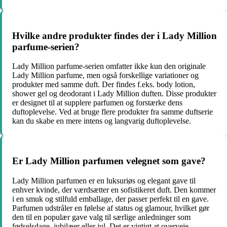
Hvilke andre produkter findes der i Lady Million
parfume-serien?
Lady Million parfume-serien omfatter ikke kun den originale
Lady Million parfume, men også forskellige variationer og
produkter med samme duft. Der findes f.eks. body lotion,
shower gel og deodorant i Lady Million duften. Disse produkter
er designet til at supplere parfumen og forstærke dens
duftoplevelse. Ved at bruge flere produkter fra samme duftserie
kan du skabe en mere intens og langvarig duftoplevelse.
Er Lady Million parfumen velegnet som gave?
Lady Million parfumen er en luksuriøs og elegant gave til
enhver kvinde, der værdsætter en sofistikeret duft. Den kommer
i en smuk og stilfuld emballage, der passer perfekt til en gave.
Parfumen udstråler en følelse af status og glamour, hvilket gør
den til en populær gave valg til særlige anledninger som
fødselsdage, jubilæer eller jul. Det er vigtigt at overveje