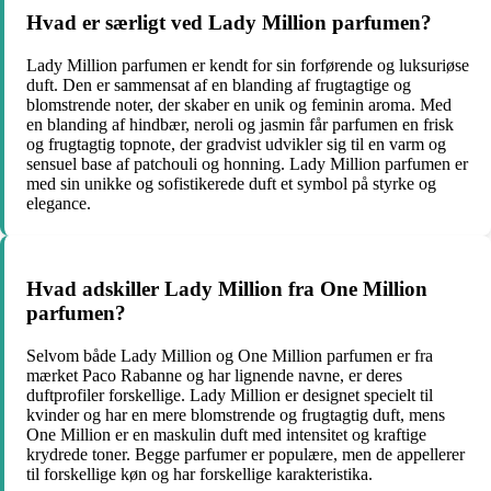
Hvad er særligt ved Lady Million parfumen?
Lady Million parfumen er kendt for sin forførende og luksuriøse
duft. Den er sammensat af en blanding af frugtagtige og
blomstrende noter, der skaber en unik og feminin aroma. Med
en blanding af hindbær, neroli og jasmin får parfumen en frisk
og frugtagtig topnote, der gradvist udvikler sig til en varm og
sensuel base af patchouli og honning. Lady Million parfumen er
med sin unikke og sofistikerede duft et symbol på styrke og
elegance.
Hvad adskiller Lady Million fra One Million
parfumen?
Selvom både Lady Million og One Million parfumen er fra
mærket Paco Rabanne og har lignende navne, er deres
duftprofiler forskellige. Lady Million er designet specielt til
kvinder og har en mere blomstrende og frugtagtig duft, mens
One Million er en maskulin duft med intensitet og kraftige
krydrede toner. Begge parfumer er populære, men de appellerer
til forskellige køn og har forskellige karakteristika.