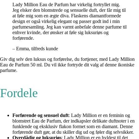
Lady Million Eau de Parfum har virkelig fortryllet mig.
Jeg elsker den blomstrede og sensuelle duft, der får mig til
at føle mig som en ægte diva. Flaskens diamantformede
design er også virkelig elegant og passer godt ind i min
parfumesamling. Jeg kan varmt anbefale denne parfume til
enhver kvinde, der ønsker at føle sig luksuriøs og
forførende.
– Emma, tilfreds kunde
Giv dig selv den luksus og forførelse, du fortjener, med Lady Million
Eau de Parfum 50 ml. Du vil ikke fortryde dit valg af denne ikoniske
parfume.
Fordele
Forførende og sensuel duft
: Lady Million er en feminin og
blomstret Eau de Parfum, der indkapsler delikate duftnoter i en
funklende og eksklusiv flakon formet som en diamant. Denne
forførende duft gør, at du skiller dig ud og føler dig selvsikker.
Overdådig og luksuriøs
: Lady Million er en hyldest til det