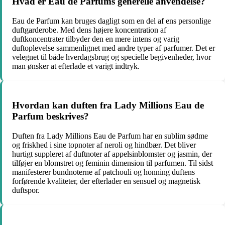
Hvad er Eau de Parfums generelle anvendelse?
Eau de Parfum kan bruges dagligt som en del af ens personlige
duftgarderobe. Med dens højere koncentration af
duftkoncentrater tilbyder den en mere intens og varig
duftoplevelse sammenlignet med andre typer af parfumer. Det er
velegnet til både hverdagsbrug og specielle begivenheder, hvor
man ønsker at efterlade et varigt indtryk.
Hvordan kan duften fra Lady Millions Eau de
Parfum beskrives?
Duften fra Lady Millions Eau de Parfum har en sublim sødme
og friskhed i sine topnoter af neroli og hindbær. Det bliver
hurtigt suppleret af duftnoter af appelsinblomster og jasmin, der
tilføjer en blomstret og feminin dimension til parfumen. Til sidst
manifesterer bundnoterne af patchouli og honning duftens
forførende kvaliteter, der efterlader en sensuel og magnetisk
duftspor.