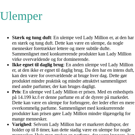
Ulemper
Stærk og tung duft
: En ulempe ved Lady Million er, at den har
en stærk og tung duft. Dette kan være en ulempe, da nogle
mennesker foretrækker lettere og mere subtile dufte.
Sammenlignet med konkurrerende produkter kan Lady Million
virke overvældende og for dominerende.
Ikke egnet til daglig brug
: En anden ulempe ved Lady Million
er, at den ikke er egnet til daglig brug. Da den har en intens duft,
kan den være for overvældende at bruge hver dag. Dette gør
produktet mindre praktisk og mindre attraktivt sammenlignet
med andre parfumer, der kan bruges dagligt.
Pris
: En ulempe ved Lady Million er prisen. Med en enhedspris
på 14.199 kr./l er denne parfume en af de dyrere på markedet.
Dette kan være en ulempe for forbrugere, der leder efter en mere
overkommelig parfume. Sammenlignet med konkurrerende
produkter kan prisen gøre Lady Million mindre tilgængelig for
mange mennesker.
Varighed
: Selvom Lady Million har et markeret duftspor, der
holder op til 8 timer, kan dette stadig være en ulempe for nogle