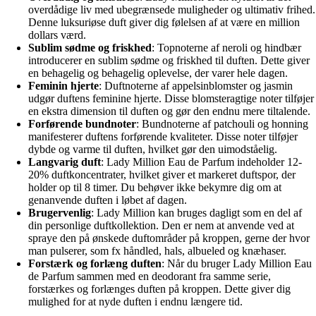
overdådige liv med ubegrænsede muligheder og ultimativ frihed.
Denne luksuriøse duft giver dig følelsen af at være en million
dollars værd.
Sublim sødme og friskhed
: Topnoterne af neroli og hindbær
introducerer en sublim sødme og friskhed til duften. Dette giver
en behagelig og behagelig oplevelse, der varer hele dagen.
Feminin hjerte
: Duftnoterne af appelsinblomster og jasmin
udgør duftens feminine hjerte. Disse blomsteragtige noter tilføjer
en ekstra dimension til duften og gør den endnu mere tiltalende.
Forførende bundnoter
: Bundnoterne af patchouli og honning
manifesterer duftens forførende kvaliteter. Disse noter tilføjer
dybde og varme til duften, hvilket gør den uimodståelig.
Langvarig duft
: Lady Million Eau de Parfum indeholder 12-
20% duftkoncentrater, hvilket giver et markeret duftspor, der
holder op til 8 timer. Du behøver ikke bekymre dig om at
genanvende duften i løbet af dagen.
Brugervenlig
: Lady Million kan bruges dagligt som en del af
din personlige duftkollektion. Den er nem at anvende ved at
spraye den på ønskede duftområder på kroppen, gerne der hvor
man pulserer, som fx håndled, hals, albueled og knæhaser.
Forstærk og forlæng duften
: Når du bruger Lady Million Eau
de Parfum sammen med en deodorant fra samme serie,
forstærkes og forlænges duften på kroppen. Dette giver dig
mulighed for at nyde duften i endnu længere tid.