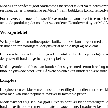
Med24 har opnået et godt omdømme i markedet takket være deres omfatte
serumer, der er tilgængelige på Med24, samt butikkens konkurrencedygti
Forbrugere, der søger efter specifikke produkter som loreal true match 
netop de produkter, der matcher søgeordene. Derudover tilbyder Med24 
Webapotektet
Webapotektet er en online apoteksbutik, der ikke kun tilbyder medicin
destination for forbrugere, der ønsker at handle trygt og bekvemt.
Butikken har opnået en fremragende reputation for deres pålidelige leve
der passer til forskellige hudtyper og behov.
Med søgeordene i fokus, kan kunder, der søger tinted serum loreal og t
finde de ønskede produkter. På Webapotektet kan kunderne være sikre på,
Luxplus
Luxplus er en eksklusiv medlemsklub, der tilbyder medlemmerne eksklus
hvor man kan købe populære mærker til favorable priser.
Medlemskabet i sig selv har gjort Luxplus populær blandt forbrugere, 
forskellige tintede serumer, der matcher søgeordene. Luxplus er kendt f