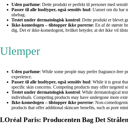
Uden parfume
: Dette produkt er perfekt til personer med sensiti
Passer til alle hudtyper, også sensitiv hud
: Uanset om du har no
ubehag.
Testet under dermatologisk kontrol
: Dette produkt er blevet gr
Ikke-komedogen – tilstopper ikke porerne
: En af de største 
dig. Det er ikke-komedogent, hvilket betyder, at det ikke vil tils
Ulemper
Uden parfume
: While some people may prefer fragrance-free pr
experience.
Passer til alle hudtyper, også sensitiv hud
: While it is great t
specific skin concerns. Competing products may offer targeted sol
Testet under dermatologisk kontrol
: While dermatological test
individuals. Competing products may have undergone more exten
Ikke-komedogen – tilstopper ikke porerne
: Non-comedogenic 
products that offer additional skincare benefits, such as pore mi
LOréal Paris: Producenten Bag Det Strål