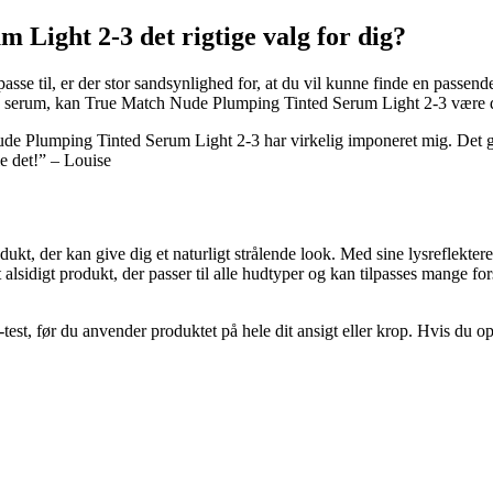
Light 2-3 det rigtige valg for dig?
sse til, er der stor sandsynlighed for, at du vil kunne finde en passende 
nde serum, kan True Match Nude Plumping Tinted Serum Light 2-3 være det
de Plumping Tinted Serum Light 2-3 har virkelig imponeret mig. Det gi
e det!” – Louise
ukt, der kan give dig et naturligt strålende look. Med sine lysreflekt
sidigt produkt, der passer til alle hudtyper og kan tilpasses mange fors
test, før du anvender produktet på hele dit ansigt eller krop. Hvis du o