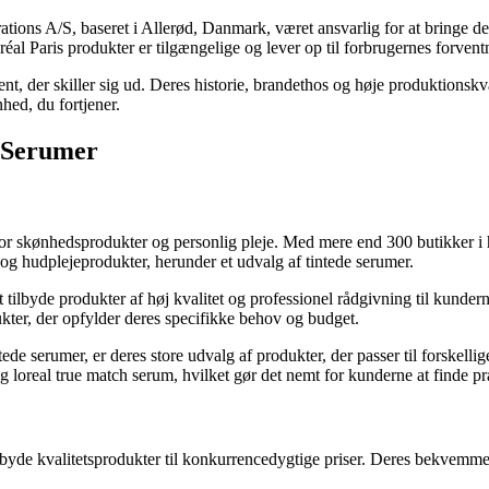
ions A/S, baseret i Allerød, Danmark, været ansvarlig for at bringe det
réal Paris produkter er tilgængelige og lever op til forbrugernes forven
, der skiller sig ud. Deres historie, brandethos og høje produktionskval
hed, du fortjener.
e Serumer
for skønhedsprodukter og personlig pleje. Med mere end 300 butikker i h
og hudplejeprodukter, herunder et udvalg af tintede serumer.
tilbyde produkter af høj kvalitet og professionel rådgivning til kunder
kter, der opfylder deres specifikke behov og budget.
intede serumer, er deres store udvalg af produkter, der passer til forske
 loreal true match serum, hvilket gør det nemt for kunderne at finde præ
lbyde kvalitetsprodukter til konkurrencedygtige priser. Deres bekvemm