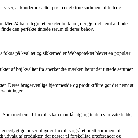
ser, at kunderne sætter pris på det store sortiment af tintede
n. Med24 har integreret en søgefunktion, der gør det nemt at finde
inde den perfekte tintede serum til deres behov.
s fokus på kvalitet og sikkerhed er Webapotektet blevet en populær
kter af høj kvalitet fra anerkendte mærker, herunder tintede serumer,
tet. Deres brugervenlige hjemmeside og produktfiltre gør det nemt at
orventninger.
. Som medlem af Luxplus kan man få adgang til deres private butik,
ncedygtige priser tilbyder Luxplus også et bredt sortiment af
t udvalg af produkter, der passer til forskellige præferencer og