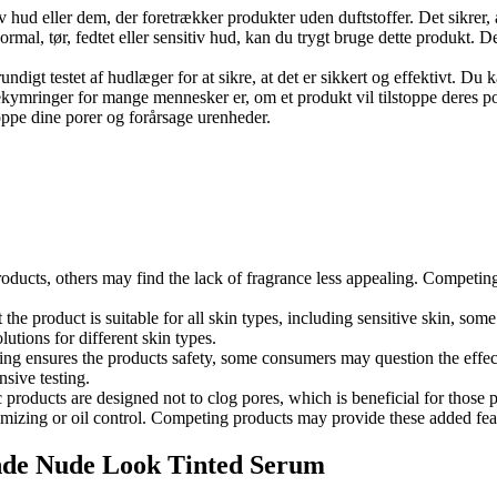
v hud eller dem, der foretrækker produkter uden duftstoffer. Det sikrer, 
rmal, tør, fedtet eller sensitiv hud, kan du trygt bruge dette produkt. Det
undigt testet af hudlæger for at sikre, at det er sikkert og effektivt. Du k
bekymringer for mange mennesker er, om et produkt vil tilstoppe deres
toppe dine porer og forårsage urenheder.
oducts, others may find the lack of fragrance less appealing. Competing
hat the product is suitable for all skin types, including sensitive skin, s
utions for different skin types.
ing ensures the products safety, some consumers may question the effect
sive testing.
products are designed not to clog pores, which is beneficial for thos
nimizing or oil control. Competing products may provide these added fea
ende Nude Look Tinted Serum