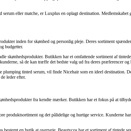
d serum eller matche, er Luxplus en oplagt destination. Medlemskabet giv
produkter inden for skønhed og personlig pleje. Deres sortiment spænder
og budgetter.
andle skønhedsprodukter. Butikken har et omfattende sortiment af tinte
 kunderne, så de kan træffe det bedste valg ud fra deres præferencer og
de plumping tinted serum, vil finde Nicehair som en ideel destination. 
de leder efter.
kønhedsprodukter fra kendte mærker. Butikken har et fokus på at tilbyde
 store produktsortiment og det pålidelige og hurtige service. Kunderne
s bestemt en butik at overveje. Beautycos har et sortiment af tintede ser