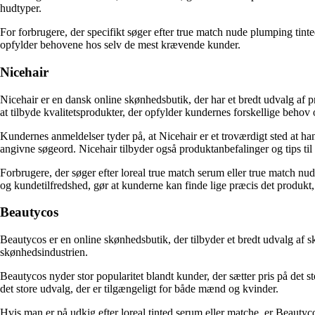
hudtyper.
For forbrugere, der specifikt søger efter true match nude plumping tinte
opfylder behovene hos selv de mest krævende kunder.
Nicehair
Nicehair er en dansk online skønhedsbutik, der har et bredt udvalg af 
at tilbyde kvalitetsprodukter, der opfylder kundernes forskellige behov 
Kundernes anmeldelser tyder på, at Nicehair er et troværdigt sted at h
angivne søgeord. Nicehair tilbyder også produktanbefalinger og tips til
Forbrugere, der søger efter loreal true match serum eller true match nu
og kundetilfredshed, gør at kunderne kan finde lige præcis det produkt, 
Beautycos
Beautycos er en online skønhedsbutik, der tilbyder et bredt udvalg af s
skønhedsindustrien.
Beautycos nyder stor popularitet blandt kunder, der sætter pris på det
det store udvalg, der er tilgængeligt for både mænd og kvinder.
Hvis man er på udkig efter loreal tinted serum eller matche, er Beautyco