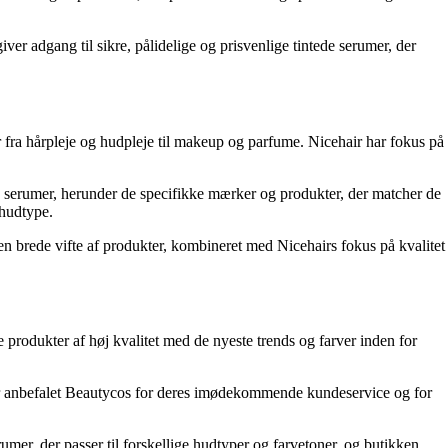
er adgang til sikre, pålidelige og prisvenlige tintede serumer, der
 fra hårpleje og hudpleje til makeup og parfume. Nicehair har fokus på
de serumer, herunder de specifikke mærker og produkter, der matcher de
 hudtype.
Den brede vifte af produkter, kombineret med Nicehairs fokus på kvalitet
 produkter af høj kvalitet med de nyeste trends og farver inden for
 har anbefalet Beautycos for deres imødekommende kundeservice og for
umer, der passer til forskellige hudtyper og farvetoner, og butikken