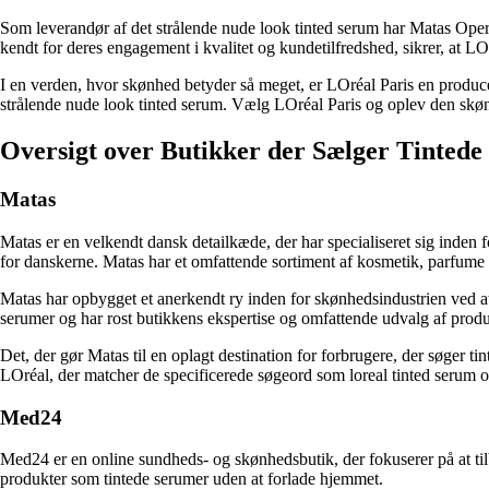
Som leverandør af det strålende nude look tinted serum har Matas Operat
kendt for deres engagement i kvalitet og kundetilfredshed, sikrer, at LO
I en verden, hvor skønhed betyder så meget, er LOréal Paris en producent
strålende nude look tinted serum. Vælg LOréal Paris og oplev den skøn
Oversigt over Butikker der Sælger Tinted
Matas
Matas er en velkendt dansk detailkæde, der har specialiseret sig inden 
for danskerne. Matas har et omfattende sortiment af kosmetik, parfume 
Matas har opbygget et anerkendt ry inden for skønhedsindustrien ved at 
serumer og har rost butikkens ekspertise og omfattende udvalg af produ
Det, der gør Matas til en oplagt destination for forbrugere, der søger t
LOréal, der matcher de specificerede søgeord som loreal tinted serum og
Med24
Med24 er en online sundheds- og skønhedsbutik, der fokuserer på at ti
produkter som tintede serumer uden at forlade hjemmet.