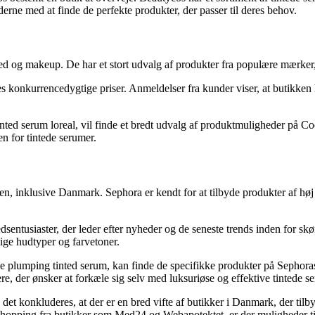
rne med at finde de perfekte produkter, der passer til deres behov.
ed og makeup. De har et stort udvalg af produkter fra populære mærker,
urrencedygtige priser. Anmeldelser fra kunder viser, at butikken har f
 tinted serum loreal, vil finde et bredt udvalg af produktmuligheder på
 for tintede serumer.
, inklusive Danmark. Sephora er kendt for at tilbyde produkter af høj 
dsentusiaster, der leder efter nyheder og de seneste trends inden for 
llige hudtyper og farvetoner.
ude plumping tinted serum, kan finde de specifikke produkter på Sephora
ere, der ønsker at forkæle sig selv med luksuriøse og effektive tintede s
et konkluderes, at der er en bred vifte af butikker i Danmark, der tilb
shopping fra butikker som Med24 og Webapotektet, er der muligheder t