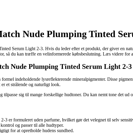
Match Nude Plumping Tinted Ser
ed Serum Light 2-3. Hvis du leder efter et produkt, der giver en naturl
g for, så du kan træffe en velinformerede købsbeslutning. Læs videre for
atch Nude Plumping Tinted Serum Light 2-3
formel indeholdende lysreflekterende mineralpigmenter. Disse pigmen
r et strålende og naturligt look.
og tilpasse sig til mange forskellige hudtoner. Du kan nemt tone det u
 er formuleret uden parfume, hvilket gør det velegnet til selv sensiti
kontrol og passer til alle hudtyper.
igtigt for at opretholde hudens sundhed.