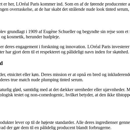
Det er her, LOréal Paris kommer ind. Som en af ​​de førende producente
ingen overraskelse, at de har skabt det strålende nude look tinted serum,
blev grundlagt i 1909 af Eugène Schueller og begyndte sin rejse som et 
ed og kosmetik, herunder hudpleje.
er deres engagement i forskning og innovation. LOréal Paris investerer 
ater har gjort dem til et respekteret og pålideligt navn inden for skønhed.
ed
der, etnicitet eller køn. Deres mission er at opnå en bred og inkluderende
i deres true match nude plumping tinted serum.
n naturlig glød, samtidig med at det dækker urenheder eller ujævnheder
tologisk testet og non-comedogenic, hvilket betyder, at den ikke tilstoppe
 produkter lever op til de højeste standarder. Alle deres ingredienser ge
 hvad der gør dem til en pålidelig producent blandt forbrugerne.