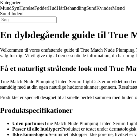
Kategorier
Mund
Syn
Hørelse
Fødder
Hud
Hår
Behandling
Sund
Kvinder
Mænd
Sund Indeni
En dybdegående guide til True 
Velkommen til vores omfattende guide til True Match Nude Plumping Tint
valg for dig. Vi vil give dig al den essentielle information, du har bru
Få et naturligt strålende look med True M
True Match Nude Plumping Tinted Serum Light 2-3 er udviklet med en 
samtidig med at din egen naturlige hudtone skinner igennem. Resultatet e
Produktet er specielt designet til at smelte perfekt sammen med huden 
Produktspecifikationer
Uden parfume:
True Match Nude Plumping Tinted Serum Light 2-3
Passer til alle hudtyper:
Produktet er testet under dermatologisk 
Ikke-komedogen:
Serummet tilstopper ikke porerne, hvilket er v