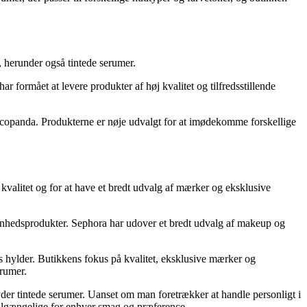
 herunder også tintede serumer.
ormået at levere produkter af høj kvalitet og tilfredsstillende
 Cocopanda. Produkterne er nøje udvalgt for at imødekomme forskellige
kvalitet og for at have et bredt udvalg af mærker og eksklusive
skønhedsprodukter. Sephora har udover et bredt udvalg af makeup og
s hylder. Butikkens fokus på kvalitet, eksklusive mærker og
erumer.
yder tintede serumer. Uanset om man foretrækker at handle personligt i
ilgængelige for enhver smag og præference.