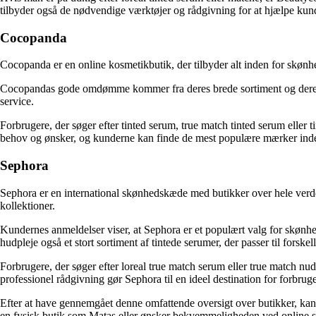
tilbyder også de nødvendige værktøjer og rådgivning for at hjælpe kunde
Cocopanda
Cocopanda er en online kosmetikbutik, der tilbyder alt inden for skønh
Cocopandas gode omdømme kommer fra deres brede sortiment og deres konk
service.
Forbrugere, der søger efter tinted serum, true match tinted serum eller
behov og ønsker, og kunderne kan finde de mest populære mærker inden
Sephora
Sephora er en international skønhedskæde med butikker over hele verden
kollektioner.
Kundernes anmeldelser viser, at Sephora er et populært valg for skønhe
hudpleje også et stort sortiment af tintede serumer, der passer til forske
Forbrugere, der søger efter loreal true match serum eller true match n
professionel rådgivning gør Sephora til en ideel destination for forbrug
Efter at have gennemgået denne omfattende oversigt over butikker, kan d
en fysisk butik som Matas eller ønsker bekvemmeligheden ved online 