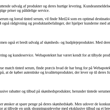
nde udvalg af produkter og deres hurtige levering. Kundeanmeldelser vi
ge priser og pålidelige service.
serum og loreal tinted serum, vil finde Med24 som en optimal destinatio
også rådgivning og produktanbefalinger, der hjælper kunderne med at f
, men også et bredt udvalg af skønheds- og hudplejeprodukter. Med dere
ring og kundeservice. Webapotektet har været kendt for at tilbyde produ
rue match tinted serum, finde præcis hvad de har brug for på Webapotek
 at de køber autentiske og kvalitetsprodukter, der lever op til deres f
ive rabatter og tilbud på skønhedsprodukter, herunder tintede serumer
der ønsker at spare penge på deres skønhedskøb. Men udover de konkurre
or at tilbyde en unik shoppingoplevelse med eksklusive tilbud og et bred