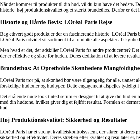
Når det kommer til produkter til din hud, vil du kun have det bedste. 
historie, høj produktionskvalitet og et stærkt brandethos. Derfor er det 
Historie og Hårde Bevis: LOréal Paris Rejse
Bag ethvert godt produkt er der en fascinerende historie. LOréal Paris 
LOréal Paris udvidet sit sortiment til at omfatte alle aspekter af skønh
Men hvad er det, der adskiller LOréal Paris fra andre producenter? Det 
der er effektive og sikre for huden. Deres dedikation til at levere result
Brandethos: At Opretholde Skønhedens Mangfoldigh
LOréal Paris tror på, at skønhed bør være tilgængelig for alle, uanset al
forskellige hudtoner og hudtyper. Dette engagement afspejles tydeligt 
Det strålende nude look tinted serum er designet til at give din hud e
med din hudtone, hvilket giver dig et fejlfrit resultat. Formlen er derma
hud.
Høj Produktionskvalitet: Sikkerhed og Resultater
LOréal Paris har et strengt kvalitetskontrolsystem, der sikrer, at deres
sikkerhed og effektivitet. Deres stræben efter kvalitet og resultater er,