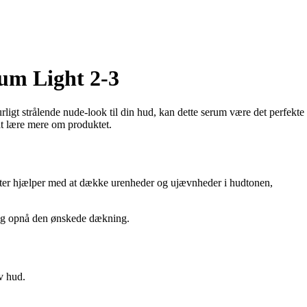
um Light 2-3
igt strålende nude-look til din hud, kan dette serum være det perfekte
 at lære mere om produktet.
ter hjælper med at dække urenheder og ujævnheder i hudtonen,
d og opnå den ønskede dækning.
v hud.