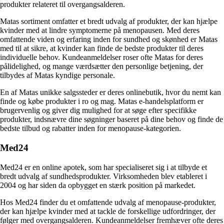
produkter relateret til overgangsalderen.
Matas sortiment omfatter et bredt udvalg af produkter, der kan hjælpe
kvinder med at lindre symptomerne på menopausen. Med deres
omfattende viden og erfaring inden for sundhed og skønhed er Matas
med til at sikre, at kvinder kan finde de bedste produkter til deres
individuelle behov. Kundeanmeldelser roser ofte Matas for deres
pålidelighed, og mange værdsætter den personlige betjening, der
tilbydes af Matas kyndige personale.
En af Matas unikke salgssteder er deres onlinebutik, hvor du nemt kan
finde og købe produkter i ro og mag. Matas e-handelsplatform er
brugervenlig og giver dig mulighed for at søge efter specifikke
produkter, indsnævre dine søgninger baseret på dine behov og finde de
bedste tilbud og rabatter inden for menopause-kategorien.
Med24
Med24 er en online apotek, som har specialiseret sig i at tilbyde et
bredt udvalg af sundhedsprodukter. Virksomheden blev etableret i
2004 og har siden da opbygget en stærk position på markedet.
Hos Med24 finder du et omfattende udvalg af menopause-produkter,
der kan hjælpe kvinder med at tackle de forskellige udfordringer, der
følger med overgangsalderen. Kundeanmeldelser fremhæver ofte deres