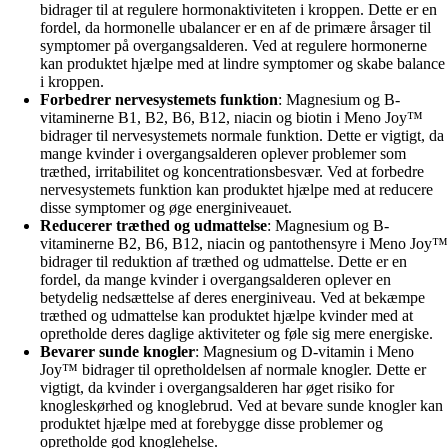
bidrager til at regulere hormonaktiviteten i kroppen. Dette er en
fordel, da hormonelle ubalancer er en af de primære årsager til
symptomer på overgangsalderen. Ved at regulere hormonerne
kan produktet hjælpe med at lindre symptomer og skabe balance
i kroppen.
Forbedrer nervesystemets funktion
: Magnesium og B-
vitaminerne B1, B2, B6, B12, niacin og biotin i Meno Joy™
bidrager til nervesystemets normale funktion. Dette er vigtigt, da
mange kvinder i overgangsalderen oplever problemer som
træthed, irritabilitet og koncentrationsbesvær. Ved at forbedre
nervesystemets funktion kan produktet hjælpe med at reducere
disse symptomer og øge energiniveauet.
Reducerer træthed og udmattelse
: Magnesium og B-
vitaminerne B2, B6, B12, niacin og pantothensyre i Meno Joy™
bidrager til reduktion af træthed og udmattelse. Dette er en
fordel, da mange kvinder i overgangsalderen oplever en
betydelig nedsættelse af deres energiniveau. Ved at bekæmpe
træthed og udmattelse kan produktet hjælpe kvinder med at
opretholde deres daglige aktiviteter og føle sig mere energiske.
Bevarer sunde knogler
: Magnesium og D-vitamin i Meno
Joy™ bidrager til opretholdelsen af normale knogler. Dette er
vigtigt, da kvinder i overgangsalderen har øget risiko for
knogleskørhed og knoglebrud. Ved at bevare sunde knogler kan
produktet hjælpe med at forebygge disse problemer og
opretholde god knoglehelse.