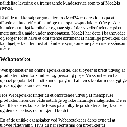
pålidelige levering og fremragende kundeservice som to af Med24s
styrker.
Et af de unikke salgsargumenter hos Med24 er deres fokus på at
tilbyde en bred vifte af naturlige menopause-produkter. Ofte ønsker
kvinder at undgå kemikalier og tage sig af deres velbefindende på en
mere naturlig måde under menopausen. Med24 har dette i baghovedet
og sørger for at have et omfattende sortiment af naturlige produkter, der
kan hjælpe kvinder med at håndtere symptomerne på en mere skånsom
måde.
Webapoteket
Webapoteket er en online-apotekskæde, der tilbyder et bredt udvalg af
produkter inden for sundhed og personlig pleje. Virksomheden har
opnået popularitet blandt kunder på grund af deres konkurrencedygtige
priser og gode kundeservice.
Hos Webapoteket finder du et omfattende udvalg af menopause-
produkter, herunder både naturlige og ikke-naturlige muligheder. De er
kendt for deres konstante fokus på at tilbyde produkter af høj kvalitet
og den ekspertise, de bringer til bordet.
En af de unikke egenskaber ved Webapoteket er deres evne til at
tilbyde rådgivning. Hvis du har spørgsmål om produkter til