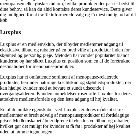
menopausen eller ønsker råd om, hvilke produkter der passer bedst til
dine behov, så kan du altid kontakte deres kundeservice. Dette giver
dig mulighed for at træffe informerede valg og få mest muligt ud af dit
køb.
Luxplus
Luxplus er en medlemsklub, der tilbyder medlemmer adgang til
eksklusive tilbud og rabatter på en bred vifte af produkter inden for
skønhed og personlig pleje. Metoden har vundet popularitet blandt
kunderne og har sikret Luxplus en position som en af de foretrukne
destinationer for menopauseprodukter.
Luxplus har et omfattende sortiment af menopause-relaterede
produkter, herunder naturlige kosttilskud og skønhedsprodukter, der
kan hjælpe kvinder med at bevare et sundt udseende i
overgangsalderen. Kunden anmeldelser roser ofte Luxplus for deres
attraktive medlemsfordele og den lette adgang til høj kvalitet.
En af de unikke egenskaber ved Luxplus er deres måde at sikre
medlemmer et bredt udvalg af menopauseprodukter til fordelagtige
priser. Medlemskabet åbner dørene til eksklusive tilbud og rabatter,
hvilket gør det muligt for kvinder at få fat i produkter af høj kvalitet
uden at tømme tegnebogen.