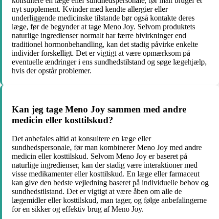
konsultere en læge eller sundhedspersonale, før man bruger et
nyt supplement. Kvinder med kendte allergier eller
underliggende medicinske tilstande bør også kontakte deres
læge, før de begynder at tage Meno Joy. Selvom produktets
naturlige ingredienser normalt har færre bivirkninger end
traditionel hormonbehandling, kan det stadig påvirke enkelte
individer forskelligt. Det er vigtigt at være opmærksom på
eventuelle ændringer i ens sundhedstilstand og søge lægehjælp,
hvis der opstår problemer.
Kan jeg tage Meno Joy sammen med andre
medicin eller kosttilskud?
Det anbefales altid at konsultere en læge eller
sundhedspersonale, før man kombinerer Meno Joy med andre
medicin eller kosttilskud. Selvom Meno Joy er baseret på
naturlige ingredienser, kan der stadig være interaktioner med
visse medikamenter eller kosttilskud. En læge eller farmaceut
kan give den bedste vejledning baseret på individuelle behov og
sundhedstilstand. Det er vigtigt at være åben om alle de
lægemidler eller kosttilskud, man tager, og følge anbefalingerne
for en sikker og effektiv brug af Meno Joy.