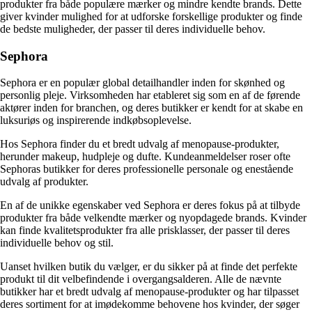
produkter fra både populære mærker og mindre kendte brands. Dette
giver kvinder mulighed for at udforske forskellige produkter og finde
de bedste muligheder, der passer til deres individuelle behov.
Sephora
Sephora er en populær global detailhandler inden for skønhed og
personlig pleje. Virksomheden har etableret sig som en af de førende
aktører inden for branchen, og deres butikker er kendt for at skabe en
luksuriøs og inspirerende indkøbsoplevelse.
Hos Sephora finder du et bredt udvalg af menopause-produkter,
herunder makeup, hudpleje og dufte. Kundeanmeldelser roser ofte
Sephoras butikker for deres professionelle personale og enestående
udvalg af produkter.
En af de unikke egenskaber ved Sephora er deres fokus på at tilbyde
produkter fra både velkendte mærker og nyopdagede brands. Kvinder
kan finde kvalitetsprodukter fra alle prisklasser, der passer til deres
individuelle behov og stil.
Uanset hvilken butik du vælger, er du sikker på at finde det perfekte
produkt til dit velbefindende i overgangsalderen. Alle de nævnte
butikker har et bredt udvalg af menopause-produkter og har tilpasset
deres sortiment for at imødekomme behovene hos kvinder, der søger