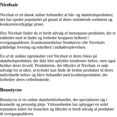
Nicehair
Nicehair er en dansk online forhandler af hår- og skønhedsprodukter,
der har opnået popularitet på grund af deres omfattende sortiment og
konkurrencedygtige priser.
Hos Nicehair finder du et bredt udvalg af menopause-produkter, der er
målrettet mod at lindre og forbedre kroppens helbred i
overgangsalderen. Kundeanmeldelser fremhæver ofte Nicehairs
pålidelige levering og enkelhed i indkøbsoplevelsen.
En af de unikke egenskaber ved Nicehair er deres fokus på
skønhedsprodukter, der ikke blot opfylder kundernes behov, men også
beriker deres livsstil. Produkterne, der tilbydes af Nicehair, er nøje
udvalgt for at sikre, at kvinder kan finde de bedste produkter til deres
individuelle behov og blive behandlet med kvalitetsprodukter, der
forbedrer deres velbefindende.
Beautycos
Beautycos er en online skønhedsforhandler, der specialiserer sig i
kosmetik og personlig pleje. Virksomheden har opbygget en solid
reputation inden for branchen og tilbyder et bredt udvalg af produkter
til overgangsalderen.