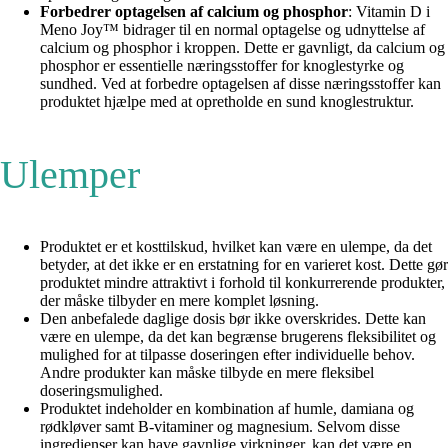
Forbedrer optagelsen af calcium og phosphor
: Vitamin D i
Meno Joy™ bidrager til en normal optagelse og udnyttelse af
calcium og phosphor i kroppen. Dette er gavnligt, da calcium og
phosphor er essentielle næringsstoffer for knoglestyrke og
sundhed. Ved at forbedre optagelsen af disse næringsstoffer kan
produktet hjælpe med at opretholde en sund knoglestruktur.
Ulemper
Produktet er et kosttilskud, hvilket kan være en ulempe, da det
betyder, at det ikke er en erstatning for en varieret kost. Dette gør
produktet mindre attraktivt i forhold til konkurrerende produkter,
der måske tilbyder en mere komplet løsning.
Den anbefalede daglige dosis bør ikke overskrides. Dette kan
være en ulempe, da det kan begrænse brugerens fleksibilitet og
mulighed for at tilpasse doseringen efter individuelle behov.
Andre produkter kan måske tilbyde en mere fleksibel
doseringsmulighed.
Produktet indeholder en kombination af humle, damiana og
rødkløver samt B-vitaminer og magnesium. Selvom disse
ingredienser kan have gavnlige virkninger, kan det være en