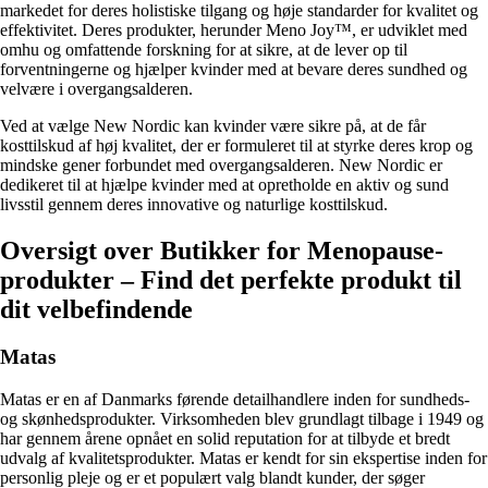
markedet for deres holistiske tilgang og høje standarder for kvalitet og
effektivitet. Deres produkter, herunder Meno Joy™, er udviklet med
omhu og omfattende forskning for at sikre, at de lever op til
forventningerne og hjælper kvinder med at bevare deres sundhed og
velvære i overgangsalderen.
Ved at vælge New Nordic kan kvinder være sikre på, at de får
kosttilskud af høj kvalitet, der er formuleret til at styrke deres krop og
mindske gener forbundet med overgangsalderen. New Nordic er
dedikeret til at hjælpe kvinder med at opretholde en aktiv og sund
livsstil gennem deres innovative og naturlige kosttilskud.
Oversigt over Butikker for Menopause-
produkter – Find det perfekte produkt til
dit velbefindende
Matas
Matas er en af Danmarks førende detailhandlere inden for sundheds-
og skønhedsprodukter. Virksomheden blev grundlagt tilbage i 1949 og
har gennem årene opnået en solid reputation for at tilbyde et bredt
udvalg af kvalitetsprodukter. Matas er kendt for sin ekspertise inden for
personlig pleje og er et populært valg blandt kunder, der søger