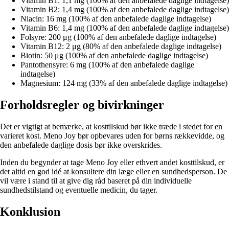
Vitamin B1: 1,1 mg (100% af den anbefalede daglige indtagelse)
Vitamin B2: 1,4 mg (100% af den anbefalede daglige indtagelse)
Niacin: 16 mg (100% af den anbefalede daglige indtagelse)
Vitamin B6: 1,4 mg (100% af den anbefalede daglige indtagelse)
Folsyre: 200 μg (100% af den anbefalede daglige indtagelse)
Vitamin B12: 2 μg (80% af den anbefalede daglige indtagelse)
Biotin: 50 μg (100% af den anbefalede daglige indtagelse)
Pantothensyre: 6 mg (100% af den anbefalede daglige
indtagelse)
Magnesium: 124 mg (33% af den anbefalede daglige indtagelse)
Forholdsregler og bivirkninger
Det er vigtigt at bemærke, at kosttilskud bør ikke træde i stedet for en
varieret kost. Meno Joy bør opbevares uden for børns rækkevidde, og
den anbefalede daglige dosis bør ikke overskrides.
Inden du begynder at tage Meno Joy eller ethvert andet kosttilskud, er
det altid en god idé at konsultere din læge eller en sundhedsperson. De
vil være i stand til at give dig råd baseret på din individuelle
sundhedstilstand og eventuelle medicin, du tager.
Konklusion