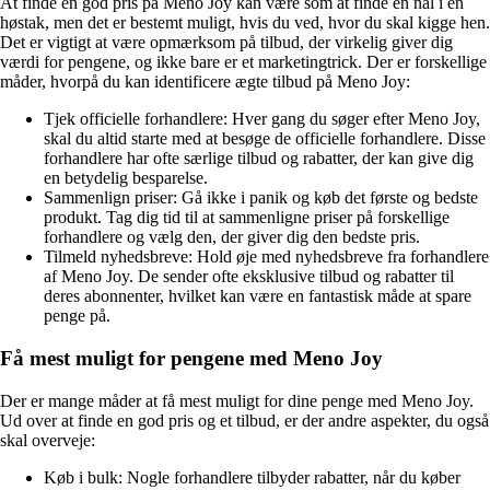
At finde en god pris på Meno Joy kan være som at finde en nål i en
høstak, men det er bestemt muligt, hvis du ved, hvor du skal kigge hen.
Det er vigtigt at være opmærksom på tilbud, der virkelig giver dig
værdi for pengene, og ikke bare er et marketingtrick. Der er forskellige
måder, hvorpå du kan identificere ægte tilbud på Meno Joy:
Tjek officielle forhandlere: Hver gang du søger efter Meno Joy,
skal du altid starte med at besøge de officielle forhandlere. Disse
forhandlere har ofte særlige tilbud og rabatter, der kan give dig
en betydelig besparelse.
Sammenlign priser: Gå ikke i panik og køb det første og bedste
produkt. Tag dig tid til at sammenligne priser på forskellige
forhandlere og vælg den, der giver dig den bedste pris.
Tilmeld nyhedsbreve: Hold øje med nyhedsbreve fra forhandlere
af Meno Joy. De sender ofte eksklusive tilbud og rabatter til
deres abonnenter, hvilket kan være en fantastisk måde at spare
penge på.
Få mest muligt for pengene med Meno Joy
Der er mange måder at få mest muligt for dine penge med Meno Joy.
Ud over at finde en god pris og et tilbud, er der andre aspekter, du også
skal overveje:
Køb i bulk: Nogle forhandlere tilbyder rabatter, når du køber