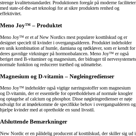
strenge kvalitetsstandarder. Produktionen foregår på moderne faciliteter
med state-of-the-art teknologi for at sikre produktets renhed og
effektivitet.
Meno Joy™ – Produktet
Meno Joy™ er et af New Nordics mest populære kosttilskud og er
designet specielt til kvinder i overgangsalderen. Produktet indeholder
en unik kombination af humle, damiana og rødkløver, som er kendt for
deres gavnlige virkninger på hormonbalancen. Meno Joy™ er også
beriget med B-vitaminer og magnesium, der bidrager til nervesystemets
normale funktion og reducerer træthed og udmattelse.
Magnesium og D-vitamin – Nøgleingredienser
Meno Joy™ indeholder også vigtige næringsstoffer som magnesium
og D-vitamin, der er essentielle for opretholdelsen af ​​normale knogler
og optagelse af calcium og phosphor. Disse nøgleingredienser er nøje
udvalgt for at imødekomme de specifikke behov i overgangsalderen og
hjælpe kvinder med at opretholde en sund livsstil.
Afsluttende Bemærkninger
New Nordic er en pålidelig producent af kosttilskud, der skiller sig ud i