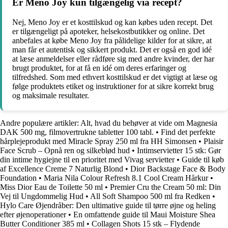
Er Meno Joy kun tilgængelig via recept?
Nej, Meno Joy er et kosttilskud og kan købes uden recept. Det
er tilgængeligt på apoteker, helsekostbutikker og online. Det
anbefales at købe Meno Joy fra pålidelige kilder for at sikre, at
man får et autentisk og sikkert produkt. Det er også en god idé
at læse anmeldelser eller rådføre sig med andre kvinder, der har
brugt produktet, for at få en idé om deres erfaringer og
tilfredshed. Som med ethvert kosttilskud er det vigtigt at læse og
følge produktets etiket og instruktioner for at sikre korrekt brug
og maksimale resultater.
Andre populære artikler:
Alt, hvad du behøver at vide om Magnesia
DAK 500 mg, filmovertrukne tabletter 100 tabl.
•
Find det perfekte
hårplejeprodukt med Miracle Spray 250 ml fra HH Simonsen
•
Plaisir
Face Scrub – Opnå ren og silkeblød hud
•
Intimservietter 15 stk: Gør
din intime hygiejne til en prioritet med Vivag servietter
•
Guide til køb
af Excellence Creme 7 Naturlig Blond
•
Dior Backstage Face & Body
Foundation
•
Maria Nila Colour Refresh 8.1 Cool Cream Hårkur
•
Miss Dior Eau de Toilette 50 ml
•
Premier Cru the Cream 50 ml: Din
Vej til Ungdommelig Hud
•
All Soft Shampoo 500 ml fra Redken
•
Hylo Care Øjendråber: Den ultimative guide til tørre øjne og heling
efter øjenoperationer
•
En omfattende guide til Maui Moisture Shea
Butter Conditioner 385 ml
•
Collagen Shots 15 stk – Flydende