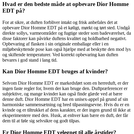
Hvad er den bedste måde at opbevare Dior Homme
EDT på?
For at sikre, at duften forbliver intakt og frisk anbefales det at
opbevare Dior Homme EDT på et køligt, mørkt og tørt sted. Undgå
direkte sollys, varmeområder og fugtige steder som badeværelset, da
disse faktorer kan påvirke duftens kvalitet og holdbarhed negativt.
Opbevaring af flasken i sin originale emballage eller i en
miljøbeskyttende pose kan også hjælpe med at beskytte den mod lys
og skiftende temperaturer. Ved korrekt opbevaring kan duften
bevares i god stand i lang tid.
Kan Dior Homme EDT bruges af kvinder?
Selvom Dior Homme EDT er markedsført som en herreduft, er der
ingen faste regler for, hvem der kan bruge den. Duftpræferencer er
subjektive, og mange kvinder kan også finde glæde ved at bære
denne duft. Dior Homme EDT har en unisex-appel på grund af sin
harmoniske sammensætning og bred tilpasningsevne. Hvis du er en
kvinde og er tiltrukket af dens karakter, er der ingen grund til ikke at
eksperimentere med den. Husk, at enhver kan bære en duft, der får
dem til at føle sig selvsikre og godt tilpas.
Er Dior Homme EDT velegnet til alle årstider?