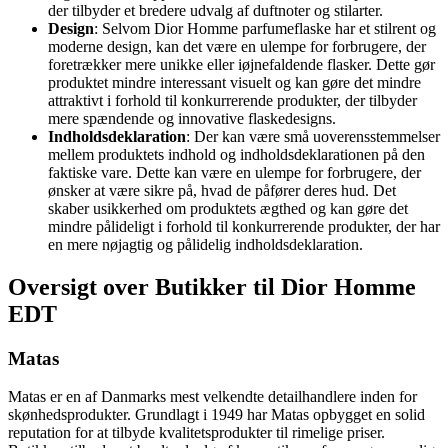
der tilbyder et bredere udvalg af duftnoter og stilarter.
Design
: Selvom Dior Homme parfumeflaske har et stilrent og
moderne design, kan det være en ulempe for forbrugere, der
foretrækker mere unikke eller iøjnefaldende flasker. Dette gør
produktet mindre interessant visuelt og kan gøre det mindre
attraktivt i forhold til konkurrerende produkter, der tilbyder
mere spændende og innovative flaskedesigns.
Indholdsdeklaration
: Der kan være små uoverensstemmelser
mellem produktets indhold og indholdsdeklarationen på den
faktiske vare. Dette kan være en ulempe for forbrugere, der
ønsker at være sikre på, hvad de påfører deres hud. Det
skaber usikkerhed om produktets ægthed og kan gøre det
mindre pålideligt i forhold til konkurrerende produkter, der har
en mere nøjagtig og pålidelig indholdsdeklaration.
Oversigt over Butikker til Dior Homme
EDT
Matas
Matas er en af Danmarks mest velkendte detailhandlere inden for
skønhedsprodukter. Grundlagt i 1949 har Matas opbygget en solid
reputation for at tilbyde kvalitetsprodukter til rimelige priser.