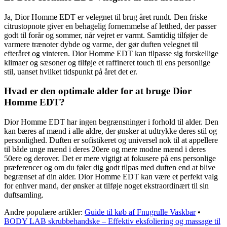
Ja, Dior Homme EDT er velegnet til brug året rundt. Den friske
citrustopnote giver en behagelig fornemmelse af letthed, der passer
godt til forår og sommer, når vejret er varmt. Samtidig tilføjer de
varmere trænoter dybde og varme, der gør duften velegnet til
efteråret og vinteren. Dior Homme EDT kan tilpasse sig forskellige
klimaer og sæsoner og tilføje et raffineret touch til ens personlige
stil, uanset hvilket tidspunkt på året det er.
Hvad er den optimale alder for at bruge Dior
Homme EDT?
Dior Homme EDT har ingen begrænsninger i forhold til alder. Den
kan bæres af mænd i alle aldre, der ønsker at udtrykke deres stil og
personlighed. Duften er sofistikeret og universel nok til at appellere
til både unge mænd i deres 20ere og mere modne mænd i deres
50ere og derover. Det er mere vigtigt at fokusere på ens personlige
præferencer og om du føler dig godt tilpas med duften end at blive
begrænset af din alder. Dior Homme EDT kan være et perfekt valg
for enhver mand, der ønsker at tilføje noget ekstraordinært til sin
duftsamling.
Andre populære artikler:
Guide til køb af Fnugrulle Vaskbar
•
BODY LAB skrubbehandske – Effektiv eksfoliering og massage til