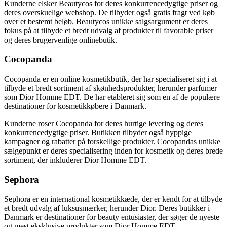
Kunderne elsker Beautycos for deres konkurrencedygtige priser og
deres overskuelige webshop. De tilbyder også gratis fragt ved køb
over et bestemt beløb. Beautycos unikke salgsargument er deres
fokus på at tilbyde et bredt udvalg af produkter til favorable priser
og deres brugervenlige onlinebutik.
Cocopanda
Cocopanda er en online kosmetikbutik, der har specialiseret sig i at
tilbyde et bredt sortiment af skønhedsprodukter, herunder parfumer
som Dior Homme EDT. De har etableret sig som en af de populære
destinationer for kosmetikkøbere i Danmark.
Kunderne roser Cocopanda for deres hurtige levering og deres
konkurrencedygtige priser. Butikken tilbyder også hyppige
kampagner og rabatter på forskellige produkter. Cocopandas unikke
sælgepunkt er deres specialisering inden for kosmetik og deres brede
sortiment, der inkluderer Dior Homme EDT.
Sephora
Sephora er en international kosmetikkæde, der er kendt for at tilbyde
et bredt udvalg af luksusmærker, herunder Dior. Deres butikker i
Danmark er destinationer for beauty entusiaster, der søger de nyeste
og mest eksklusive produkter som Dior Homme EDT.