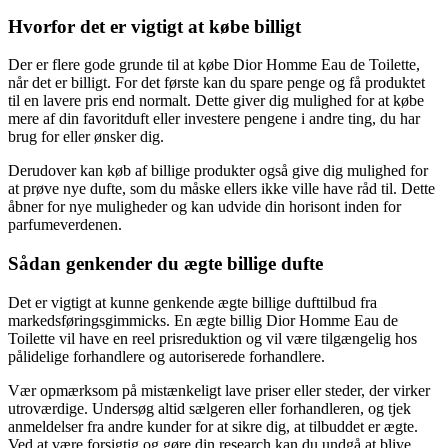
Hvorfor det er vigtigt at købe billigt
Der er flere gode grunde til at købe Dior Homme Eau de Toilette,
når det er billigt. For det første kan du spare penge og få produktet
til en lavere pris end normalt. Dette giver dig mulighed for at købe
mere af din favoritduft eller investere pengene i andre ting, du har
brug for eller ønsker dig.
Derudover kan køb af billige produkter også give dig mulighed for
at prøve nye dufte, som du måske ellers ikke ville have råd til. Dette
åbner for nye muligheder og kan udvide din horisont inden for
parfumeverdenen.
Sådan genkender du ægte billige dufte
Det er vigtigt at kunne genkende ægte billige dufttilbud fra
markedsføringsgimmicks. En ægte billig Dior Homme Eau de
Toilette vil have en reel prisreduktion og vil være tilgængelig hos
pålidelige forhandlere og autoriserede forhandlere.
Vær opmærksom på mistænkeligt lave priser eller steder, der virker
utroværdige. Undersøg altid sælgeren eller forhandleren, og tjek
anmeldelser fra andre kunder for at sikre dig, at tilbuddet er ægte.
Ved at være forsigtig og gøre din research kan du undgå at blive