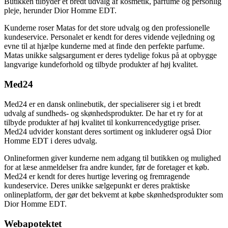
Butikken tilbyder et bredt udvalg af kosmetik, parfume og personlig
pleje, herunder Dior Homme EDT.
Kunderne roser Matas for det store udvalg og den professionelle
kundeservice. Personalet er kendt for deres vidende vejledning og
evne til at hjælpe kunderne med at finde den perfekte parfume.
Matas unikke salgsargument er deres tydelige fokus på at opbygge
langvarige kundeforhold og tilbyde produkter af høj kvalitet.
Med24
Med24 er en dansk onlinebutik, der specialiserer sig i et bredt
udvalg af sundheds- og skønhedsprodukter. De har et ry for at
tilbyde produkter af høj kvalitet til konkurrencedygtige priser.
Med24 udvider konstant deres sortiment og inkluderer også Dior
Homme EDT i deres udvalg.
Onlineformen giver kunderne nem adgang til butikken og mulighed
for at læse anmeldelser fra andre kunder, før de foretager et køb.
Med24 er kendt for deres hurtige levering og fremragende
kundeservice. Deres unikke sælgepunkt er deres praktiske
onlineplatform, der gør det bekvemt at købe skønhedsprodukter som
Dior Homme EDT.
Webapotektet