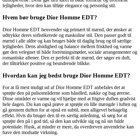
lejligheder, hvor den kan tilføje elegance og personlig stil.
Hvem bør bruge Dior Homme EDT?
Dior Homme EDT henvender sig primært til mænd, der ønsker at
udtrykke deres sofistikerede og maskuline stil. Den passer godt til
mænd i alle aldre og kan bruges både til daglig brug og til særlige
lejligheder. Dens alsidighed og balance mellem friskhed og varme
gør den velegnet til både forretningsmøder, sociale arrangementer og
romantiske aftener. Den er perfekt til de mænd, der søger en duft,
der tiltrækker positive og beundrende blikke.
Hvordan kan jeg bedst bruge Dior Homme EDT?
For at få mest muligt ud af Dior Homme EDT anbefales det at
sprøjte den på pulsområderne som håndled, nakke og bag ørerne.
Disse områder er varme og vil hjælpe med at frigive duften gradvist
hele dagen. Du kan også prøve at sprøjte en lille mængde i luften og
gå gennem duften for at opnå en subtil, men alligevel behagelig
effekt. Hvis du bruger den til en særlig anledning, så sørg for at
sprøjte den på i god tid, så den kan udvikle sig og nå sin fulde
potentiale. Husk, at mindre er mere, da overdreven anvendelse kan
have den modsatte virkning.