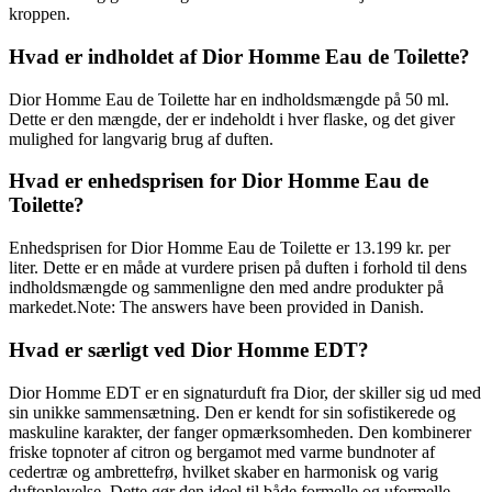
kroppen.
Hvad er indholdet af Dior Homme Eau de Toilette?
Dior Homme Eau de Toilette har en indholdsmængde på 50 ml.
Dette er den mængde, der er indeholdt i hver flaske, og det giver
mulighed for langvarig brug af duften.
Hvad er enhedsprisen for Dior Homme Eau de
Toilette?
Enhedsprisen for Dior Homme Eau de Toilette er 13.199 kr. per
liter. Dette er en måde at vurdere prisen på duften i forhold til dens
indholdsmængde og sammenligne den med andre produkter på
markedet.Note: The answers have been provided in Danish.
Hvad er særligt ved Dior Homme EDT?
Dior Homme EDT er en signaturduft fra Dior, der skiller sig ud med
sin unikke sammensætning. Den er kendt for sin sofistikerede og
maskuline karakter, der fanger opmærksomheden. Den kombinerer
friske topnoter af citron og bergamot med varme bundnoter af
cedertræ og ambrettefrø, hvilket skaber en harmonisk og varig
duftoplevelse. Dette gør den ideel til både formelle og uformelle