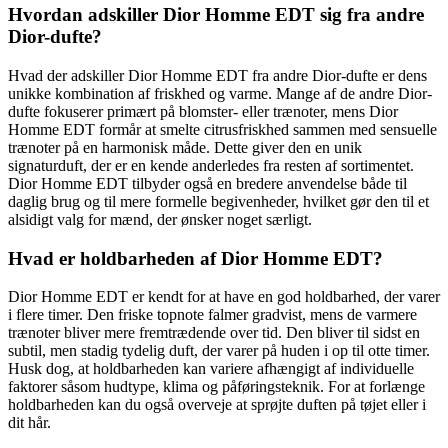
Hvordan adskiller Dior Homme EDT sig fra andre
Dior-dufte?
Hvad der adskiller Dior Homme EDT fra andre Dior-dufte er dens
unikke kombination af friskhed og varme. Mange af de andre Dior-
dufte fokuserer primært på blomster- eller trænoter, mens Dior
Homme EDT formår at smelte citrusfriskhed sammen med sensuelle
trænoter på en harmonisk måde. Dette giver den en unik
signaturduft, der er en kende anderledes fra resten af sortimentet.
Dior Homme EDT tilbyder også en bredere anvendelse både til
daglig brug og til mere formelle begivenheder, hvilket gør den til et
alsidigt valg for mænd, der ønsker noget særligt.
Hvad er holdbarheden af Dior Homme EDT?
Dior Homme EDT er kendt for at have en god holdbarhed, der varer
i flere timer. Den friske topnote falmer gradvist, mens de varmere
trænoter bliver mere fremtrædende over tid. Den bliver til sidst en
subtil, men stadig tydelig duft, der varer på huden i op til otte timer.
Husk dog, at holdbarheden kan variere afhængigt af individuelle
faktorer såsom hudtype, klima og påføringsteknik. For at forlænge
holdbarheden kan du også overveje at sprøjte duften på tøjet eller i
dit hår.