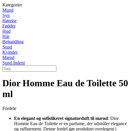
Kategorier
Mund
Syn
Hørelse
Fødder
Hud
Hår
Behandling
Sund
Kvinder
Mænd
Sund Indeni
Dior Homme Eau de Toilette 50
ml
Fordele
En elegant og sofistikeret signaturduft til mænd
: Dior
Homme Eau de Toilette er en parfume, der udstråler elegance
og raffinement. Denne fordel gør produktet overlegent i