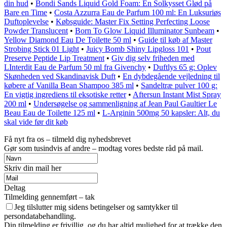
din hud
•
Bondi Sands Liquid Gold Foam: En Solkysset Glød på
Bare en Time
•
Costa Azzurra Eau de Parfum 100 ml: En Luksuriøs
Duftoplevelse
•
Købsguide: Master Fix Setting Perfecting Loose
Powder Translucent
•
Born To Glow Liquid Illuminator Sunbeam
•
Yellow Diamond Eau De Toilette 50 ml
•
Guide til køb af Master
Strobing Stick 01 Light
•
Juicy Bomb Shiny Lipgloss 101
•
Pout
Preserve Peptide Lip Treatment
•
Giv dig selv friheden med
LInterdit Eau de Parfum 50 ml fra Givenchy
•
Duftlys 65 g: Oplev
Skønheden ved Skandinavisk Duft
•
En dybdegående vejledning til
købere af Vanilla Bean Shampoo 385 ml
•
Sandeltræ pulver 100 g:
En vigtig ingrediens til eksotiske retter
•
Aftersun Instant Mist Spray
200 ml
•
Undersøgelse og sammenligning af Jean Paul Gaultier Le
Beau Eau de Toilette 125 ml
•
L-Arginin 500mg 50 kapsler: Alt, du
skal vide før dit køb
Få nyt fra os – tilmeld dig nyhedsbrevet
Gør som tusindvis af andre – modtag vores bedste råd på mail.
Skriv din mail her
Deltag
Tilmelding gennemført – tak
Jeg tilslutter mig sidens betingelser og samtykker til
persondatabehandling.
Din tilmelding er frivillig, og du har altid mulighed for at trække den