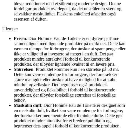
blevet redefineret med et stilrent og moderne design. Denne
fordel gør produktet overlegent, da det udstråler en stærk og
selvsikker maskulinitet. Flaskens enkelhed afspejler også
essensen af duften.
Ulemper
Prisen
: Dior Homme Eau de Toilette er en dyrere parfume
sammenlignet med lignende produkter på markedet. Dette kan
være en ulempe for forbrugere, der ønsker at spare penge eller
ikke er villige til at investere så meget i en duft. Det gør
produktet mindre attraktivt i forhold til konkurrerende
produkter, der tilbyder lignende kvalitet til en lavere pris.
Størrelsen
: Produktet kommer kun i en størrelse på 50 ml.
Dette kan være en ulempe for forbrugere, der foretrækker
større mængder eller ønsker at have mulighed for at købe
mindre prøveflasker. Det begrænser også produktets
anvendelighed og fleksibilitet i forhold til konkurrerende
produkter, der tilbyder forskellige størrelser til forskellige
behov.
Maskulin duft
: Dior Homme Eau de Toilette er designet som
en maskulin duft, hvilket kan være en ulempe for forbrugere,
der foretrækker mere neutrale eller feminine dufte. Dette gør
produktet mindre attraktivt for et bredere publikum og
begrænser dets appel i forhold til konkurrerende produkter,