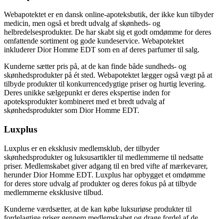
Webapotektet er en dansk online-apoteksbutik, der ikke kun tilbyder
medicin, men også et bredt udvalg af skønheds- og
helbredelsesprodukter. De har skabt sig et godt omdømme for deres
omfattende sortiment og gode kundeservice. Webapotektet
inkluderer Dior Homme EDT som en af deres parfumer til salg.
Kunderne sætter pris på, at de kan finde både sundheds- og
skønhedsprodukter på ét sted. Webapotektet lægger også vægt på at
tilbyde produkter til konkurrencedygtige priser og hurtig levering.
Deres unikke sælgepunkt er deres ekspertise inden for
apoteksprodukter kombineret med et bredt udvalg af
skønhedsprodukter som Dior Homme EDT.
Luxplus
Luxplus er en eksklusiv medlemsklub, der tilbyder
skønhedsprodukter og luksusartikler til medlemmerne til nedsatte
priser. Medlemskabet giver adgang til en bred vifte af mærkevarer,
herunder Dior Homme EDT. Luxplus har opbygget et omdømme
for deres store udvalg af produkter og deres fokus på at tilbyde
medlemmerne eksklusive tilbud.
Kunderne værdsætter, at de kan købe luksuriøse produkter til
fordelagtige priser gennem medlemskabet og drage fordel af de