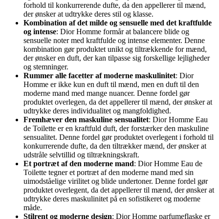
forhold til konkurrerende dufte, da den appellerer til mænd,
der ønsker at udtrykke deres stil og klasse.
Kombination af det milde og sensuelle med det kraftfulde
og intense
: Dior Homme formår at balancere blide og
sensuelle noter med kraftfulde og intense elementer. Denne
kombination gør produktet unikt og tiltrækkende for mænd,
der ønsker en duft, der kan tilpasse sig forskellige lejligheder
og stemninger.
Rummer alle facetter af moderne maskulinitet
: Dior
Homme er ikke kun en duft til mænd, men en duft til den
moderne mand med mange nuancer. Denne fordel gør
produktet overlegen, da det appellerer til mænd, der ønsker at
udtrykke deres individualitet og mangfoldighed.
Fremhæver den maskuline sensualitet
: Dior Homme Eau
de Toilette er en kraftfuld duft, der forstærker den maskuline
sensualitet. Denne fordel gør produktet overlegent i forhold til
konkurrerende dufte, da den tiltrækker mænd, der ønsker at
udstråle selvtillid og tiltrækningskraft.
Et portræt af den moderne mand
: Dior Homme Eau de
Toilette tegner et portræt af den moderne mand med sin
uimodståelige virilitet og blide undertoner. Denne fordel gør
produktet overlegent, da det appellerer til mænd, der ønsker at
udtrykke deres maskulinitet på en sofistikeret og moderne
måde.
Stilrent og moderne design
: Dior Homme parfumeflaske er