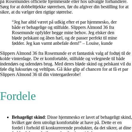
på Rosemundes officielle hjemmeside eller hos udvalgte forhandlere.
Sørg for at dobbelttjekke størrelsen, før du afgiver din bestilling for at
sikre, at du vælger den rigtige størrelse.
“Jeg har altid været på udkig efter et par hjemmesko, der
både er behagelige og stilfulde. Slippers Almond 36 fra
Rosemunde opfylder begge mine behov. Jeg elsker den
bløde pelskant og åben hæl, og de passer perfekt til mine
fødder. Jeg kan varmt anbefale dem!” – Louise, kunde
Slippers Almond 36 fra Rosemunde er et fantastisk valg af fodtøj til de
kolde vinterdage. De er komfortable, stilfulde og velegnede til både
indendørs og udendørs brug. Med deres bløde skind og pelskant vil du
føle dig luksuriøs og veltilpas. Gå ikke glip af chancen for at få et par
Slippers Almond 36 til din vintergarderobe!
Fordele
Behageligt skind
: Disse hjemmesko er lavet af behageligt skind,
hvilket gør dem utroligt komfortable at have på. Dette er en
fordel i forhold til konkurrerende produkter, da det sikrer, at dine