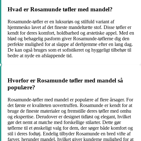
Hvad er Rosamunde tøfler med mandel?
Rosamunde-tøfler er en luksuriøs og stilfuld variant af
hjemmesko lavet af det fineste mandeltætte stof. Disse tøfler er
kendt for deres komfort, holdbarhed og æstetiske appel. Med en
blød og behagelig pasform giver Rosamunde-tøflerne dig den
perfekte mulighed for at slappe af derhjemme efter en lang dag.
De kan også bruges som et sofistikeret og hyggeligt tilbehør til
bedre at nyde en afslappende tid.
Hvorfor er Rosamunde tøfler med mandel så
populære?
Rosamunde-tøfler med mandel er populære af flere årsager. For
det første er kvaliteten uovertruffen. Rosamunde er kendt for at
bruge de fineste materialer og fremstille deres tøfler med omhu
og ekspertise. Derudover er designet tidløst og elegant, hvilket
gør det nemt at matche med forskellige stilarter. Dette gør
tøflerne til et ønskeligt valg for dem, der søger både komfort og
stil i deres fodtøj. Endelig tilbyder Rosamunde en bred vifte af
farver, herunder mandel, hvilket giver kunderne mulighed for at