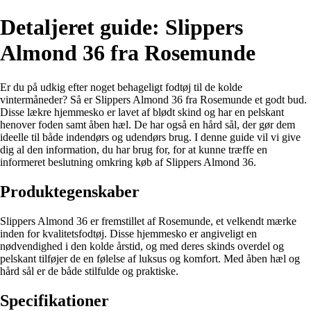
Detaljeret guide: Slippers
Almond 36 fra Rosemunde
Er du på udkig efter noget behageligt fodtøj til de kolde
vintermåneder? Så er Slippers Almond 36 fra Rosemunde et godt bud.
Disse lækre hjemmesko er lavet af blødt skind og har en pelskant
henover foden samt åben hæl. De har også en hård sål, der gør dem
ideelle til både indendørs og udendørs brug. I denne guide vil vi give
dig al den information, du har brug for, for at kunne træffe en
informeret beslutning omkring køb af Slippers Almond 36.
Produktegenskaber
Slippers Almond 36 er fremstillet af Rosemunde, et velkendt mærke
inden for kvalitetsfodtøj. Disse hjemmesko er angiveligt en
nødvendighed i den kolde årstid, og med deres skinds overdel og
pelskant tilføjer de en følelse af luksus og komfort. Med åben hæl og
hård sål er de både stilfulde og praktiske.
Specifikationer