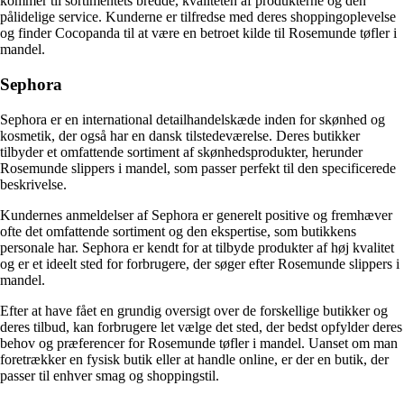
kommer til sortimentets bredde, kvaliteten af ​​produkterne og den
pålidelige service. Kunderne er tilfredse med deres shoppingoplevelse
og finder Cocopanda til at være en betroet kilde til Rosemunde tøfler i
mandel.
Sephora
Sephora er en international detailhandelskæde inden for skønhed og
kosmetik, der også har en dansk tilstedeværelse. Deres butikker
tilbyder et omfattende sortiment af skønhedsprodukter, herunder
Rosemunde slippers i mandel, som passer perfekt til den specificerede
beskrivelse.
Kundernes anmeldelser af Sephora er generelt positive og fremhæver
ofte det omfattende sortiment og den ekspertise, som butikkens
personale har. Sephora er kendt for at tilbyde produkter af høj kvalitet
og er et ideelt sted for forbrugere, der søger efter Rosemunde slippers i
mandel.
Efter at have fået en grundig oversigt over de forskellige butikker og
deres tilbud, kan forbrugere let vælge det sted, der bedst opfylder deres
behov og præferencer for Rosemunde tøfler i mandel. Uanset om man
foretrækker en fysisk butik eller at handle online, er der en butik, der
passer til enhver smag og shoppingstil.