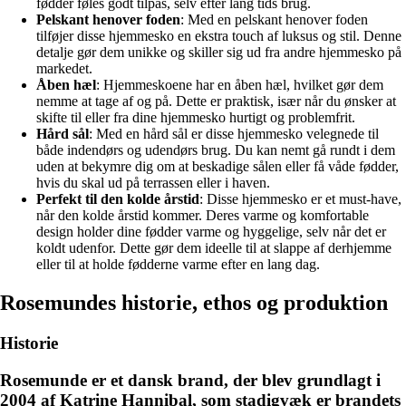
fødder føles godt tilpas, selv efter lang tids brug.
Pelskant henover foden
: Med en pelskant henover foden
tilføjer disse hjemmesko en ekstra touch af luksus og stil. Denne
detalje gør dem unikke og skiller sig ud fra andre hjemmesko på
markedet.
Åben hæl
: Hjemmeskoene har en åben hæl, hvilket gør dem
nemme at tage af og på. Dette er praktisk, især når du ønsker at
skifte til eller fra dine hjemmesko hurtigt og problemfrit.
Hård sål
: Med en hård sål er disse hjemmesko velegnede til
både indendørs og udendørs brug. Du kan nemt gå rundt i dem
uden at bekymre dig om at beskadige sålen eller få våde fødder,
hvis du skal ud på terrassen eller i haven.
Perfekt til den kolde årstid
: Disse hjemmesko er et must-have,
når den kolde årstid kommer. Deres varme og komfortable
design holder dine fødder varme og hyggelige, selv når det er
koldt udenfor. Dette gør dem ideelle til at slappe af derhjemme
eller til at holde fødderne varme efter en lang dag.
Rosemundes historie, ethos og produktion
Historie
Rosemunde er et dansk brand, der blev grundlagt i
2004 af Katrine Hannibal, som stadigvæk er brandets