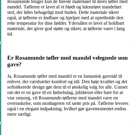
Rosamunde bruger kun de fineste materialer til deres tøfler med
mandel. Tøflerne er lavet af et blødt og luksuriøst mandeltæt
stof, der føles behageligt mod huden. Dette materiale sikrer
også, at tøflerne er åndbare og hjælper med at opretholde den
rette temperatur for dine fødder. Ydersålen er lavet af holdbart
materiale, der giver god støtte og sikrer, at tøflerne varer i lang
tid.
Er Rosamunde tøfler med mandel velegnede som
gave?
Ja, Rosamunde tøfler med mandel er en fantastisk gaveidé til
enhver, der værdsætter komfort og stil. Den høje kvalitet og det
sofistikerede design gør dem til et ønskelig valg for alle. Uanset
om det er en gave til en fødselsdag, jubilæum eller bare for at
vise omsorg, vil Rosamunde-tøflerne med mandel være en
overraskelse, som modtageren vil sætte pris på. Tøflerne leveres
også i en elegant indpakning, hvilket gør gavemomentet endnu
mere særligt.