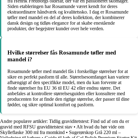
fra Henrik Fredborgs oldefar, der var en passioneret skomager.
Siden etableringen har Rosamunde været kendt for deres
ekstraordinære håndværk og kvalitetssko. I dag er Rosamunde
tøfler med mandel en del af deres kollektion, der kombinerer
dansk design og tidløs elegance for at skabe enestående
produkter, der begejstrer kunder over hele verden.
Hvilke størrelser fås Rosamunde tøfler med
mandel i?
Rosamunde tøfler med mandel fås i forskellige størrelser for at
sikre en perfekt pasform til alle. Størrelsesomfanget kan variere
afhængigt af den specifikke model, men du kan forvente at
finde størrelser fra EU 36 til EU 42 eller endnu større. Det
anbefales at kontrollere størrelsesguiden eller konsultere med
producenten for at finde den rigtige størrelse, der passer til dine
fødder, og sikre optimal komfort og pasform.
Andre populære artikler:
Tidlig graviditetstest: Find ud af om du er
gravid med RFSU graviditetstest stav
•
Alt hvad du bør vide om
Skylleflaske 300 ml fra momkind
•
Sugerørskop Grå 220 ml –
Vejledning til købere
•
Guide til køb af Gel Polish Premium Starter Kit