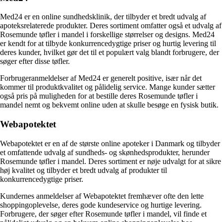
Med24 er en online sundhedsklinik, der tilbyder et bredt udvalg af
apoteksrelaterede produkter. Deres sortiment omfatter også et udvalg af
Rosemunde tøfler i mandel i forskellige størrelser og designs. Med24
er kendt for at tilbyde konkurrencedygtige priser og hurtig levering til
deres kunder, hvilket gør det til et populært valg blandt forbrugere, der
søger efter disse tøfler.
Forbrugeranmeldelser af Med24 er generelt positive, især når det
kommer til produktkvalitet og pålidelig service. Mange kunder sætter
også pris på muligheden for at bestille deres Rosemunde tøfler i
mandel nemt og bekvemt online uden at skulle besøge en fysisk butik.
Webapotektet
Webapotektet er en af ​​de største online apoteker i Danmark og tilbyder
et omfattende udvalg af sundheds- og skønhedsprodukter, herunder
Rosemunde tøfler i mandel. Deres sortiment er nøje udvalgt for at sikre
høj kvalitet og tilbyder et bredt udvalg af produkter til
konkurrencedygtige priser.
Kundernes anmeldelser af Webapotektet fremhæver ofte den lette
shoppingoplevelse, deres gode kundeservice og hurtige levering.
Forbrugere, der søger efter Rosemunde tøfler i mandel, vil finde et