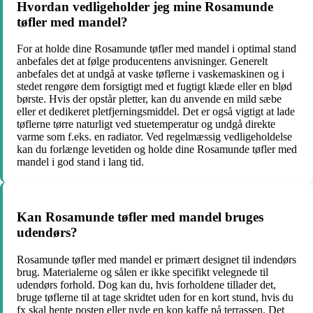
Hvordan vedligeholder jeg mine Rosamunde
tøfler med mandel?
For at holde dine Rosamunde tøfler med mandel i optimal stand
anbefales det at følge producentens anvisninger. Generelt
anbefales det at undgå at vaske tøflerne i vaskemaskinen og i
stedet rengøre dem forsigtigt med et fugtigt klæde eller en blød
børste. Hvis der opstår pletter, kan du anvende en mild sæbe
eller et dedikeret pletfjerningsmiddel. Det er også vigtigt at lade
tøflerne tørre naturligt ved stuetemperatur og undgå direkte
varme som f.eks. en radiator. Ved regelmæssig vedligeholdelse
kan du forlænge levetiden og holde dine Rosamunde tøfler med
mandel i god stand i lang tid.
Kan Rosamunde tøfler med mandel bruges
udendørs?
Rosamunde tøfler med mandel er primært designet til indendørs
brug. Materialerne og sålen er ikke specifikt velegnede til
udendørs forhold. Dog kan du, hvis forholdene tillader det,
bruge tøflerne til at tage skridtet uden for en kort stund, hvis du
fx skal hente posten eller nyde en kop kaffe på terrassen. Det