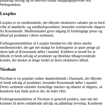
pålideligt udvalg og en bekvem online shoppingoplevelse hos
Webapotektet.
Luxplus
Luxplus er en medlemsklub, der tilbyder eksklusive rabatter på en bred
vifte af skønheds- og sundhedsprodukter, herunder rosefarvede slippers
fra Rosemunde. Medlemskabet giver adgang til fordelagtige priser og
tilbud på produkter i deres sortiment.
Forbrugeranmeldelser af Luxplus fremhæver ofte deres stærke
medlemsfordel, der gør det muligt for forbrugerne at spare penge på
deres køb af Rosemunde tøfler i mandel. Klubben er kendt for at
tilbyde et bredt udvalg af produkter og tiltrække tilbagevendende
kunder, der ønsker at drage fordel af deres eksklusive tilbud.
Nicehair
Nicehair er en populær online skønhedsbutik i Danmark, der tilbyder
et bredt udvalg af produkter, herunder Rosemunde tøfler i mandel.
Deres sortiment omfatter forskellige mærker og stilarter af slippers, så
kunderne kan finde præcis det, de leder efter.
Forbrugeranmeldelser af Nicehair er generelt positive, især når det
kommer til deres omfattende udvalg og pålidelige levering. Kunderne