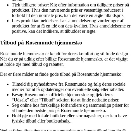
Tjek tidligere priser: Kig efter information om tidligere priser på
produktet. Hvis den nuværende pris er væsentligt reduceret i
forhold til den normale pris, kan det være en ægte tilbudspris.
Læs produktanmeldelser: Læs anmeldelser og vurderinger af
produktet for at få en idé om dets kvalitet. Hvis anmeldelserne er
positive, kan det indikere, at tilbuddet er ægte.
Tilbud på Rosemunde hjemmesko
Rosemunde hjemmesko er kendt for deres komfort og stilfulde design.
Når du er på udkig efter billige Rosemunde hjemmesko, er det vigtigt
at holde øje med tilbud og rabatter.
Der er flere måder at finde gode tilbud på Rosemunde hjemmesko:
Tilmeld dig nyhedsbreve fra Rosemunde og følg deres sociale
medier for at få opdateringer om eventuelle salg eller rabatter.
Besøg Rosemundes officielle hjemmeside og tjek deres
“Udsalg” eller “Tilbud” sektion for at finde nedsatte priser.
Søg online hos forskellige forhandlere og sammenlign priser for
at finde den bedste pris på Rosemunde hjemmesko.
Hold øje med lokale butikker eller stormagasiner, der kan have
fysiske tilbud eller butiksudsalg.
Ved at følge disse tips og være opmærksom på ægte tilbud kan du få