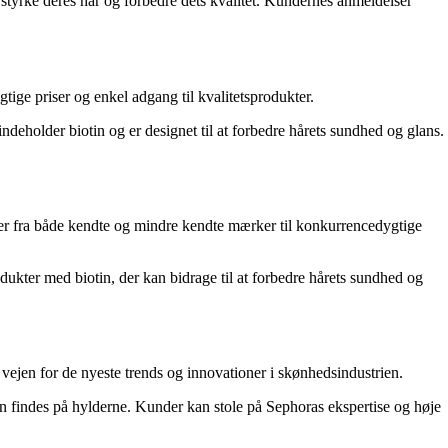
 styrke deres hår og forbedre dets kvalitet. Kundernes anmeldelser
ige priser og enkel adgang til kvalitetsprodukter.
ndeholder biotin og er designet til at forbedre hårets sundhed og glans.
kter fra både kendte og mindre kendte mærker til konkurrencedygtige
ukter med biotin, der kan bidrage til at forbedre hårets sundhed og
vejen for de nyeste trends og innovationer i skønhedsindustrien.
an findes på hylderne. Kunder kan stole på Sephoras ekspertise og høje