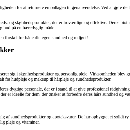
igheden for at returnere emballagen til genanvendelse. Ved at gøre dett
s- og skønhedsprodukter, der er troværdige og effektive. Deres biotin-t
 og hud på en bæredygtig måde.
n forskel for både din egen sundhed og miljøet!
ikker
liserer sig i skønhedsprodukter og personlig pleje. Virksomheden blev g
 alt fra hudpleje og makeup til hårpleje og sundhedsprodukter.
s dygtige personale, der er i stand til at give professionel rådgivning 
, der er ideelle for dem, der ønsker at forbedre deres hårs sundhed og væ
g af sundhedsprodukter og apoteksvarer. De har opbygget et solidt ry fo
lig pleje og vitaminer.