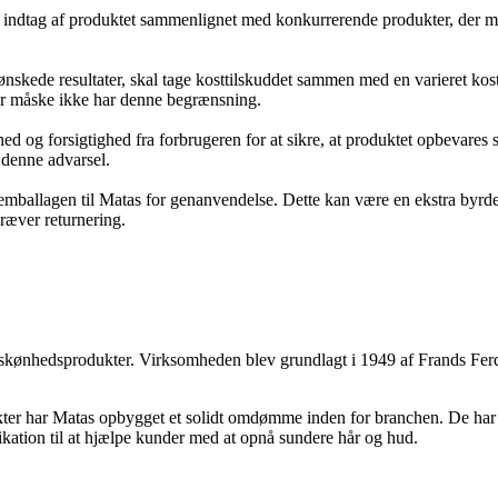
indtag af produktet sammenlignet med konkurrerende produkter, der måsk
nskede resultater, skal tage kosttilskuddet sammen med en varieret kos
er måske ikke har denne begrænsning.
og forsigtighed fra forbrugeren for at sikre, at produktet opbevares si
denne advarsel.
 emballagen til Matas for genanvendelse. Dette kan være en ekstra byr
ræver returnering.
 skønhedsprodukter. Virksomheden blev grundlagt i 1949 af Frands Fe
ter har Matas opbygget et solidt omdømme inden for branchen. De har en s
ikation til at hjælpe kunder med at opnå sundere hår og hud.