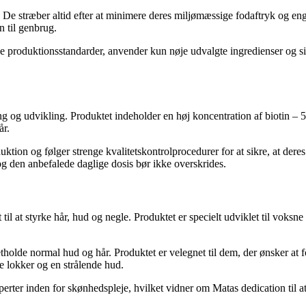
. De stræber altid efter at minimere deres miljømæssige fodaftryk og eng
n til genbrug.
enge produktionsstandarder, anvender kun nøje udvalgte ingredienser og 
g og udvikling. Produktet indeholder en høj koncentration af biotin – 50
år.
tion og følger strenge kvalitetskontrolprocedurer for at sikre, at deres b
 og den anbefalede daglige dosis bør ikke overskrides.
t til at styrke hår, hud og negle. Produktet er specielt udviklet til voksn
tholde normal hud og hår. Produktet er velegnet til dem, der ønsker at 
e lokker og en strålende hud.
erter inden for skønhedspleje, hvilket vidner om Matas dedication til at