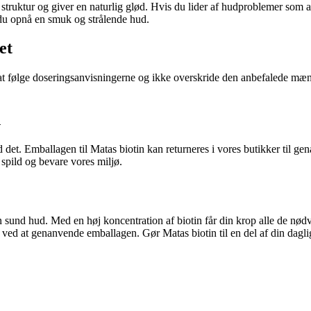
 struktur og giver en naturlig glød. Hvis du lider af hudproblemer som 
 du opnå en smuk og strålende hud.
et
 at følge doseringsanvisningerne og ikke overskride den anbefalede mængde
n
det. Emballagen til Matas biotin kan returneres i vores butikker til ge
spild og bevare vores miljø.
en sund hud. Med en høj koncentration af biotin får din krop alle de nødv
ed at genanvende emballagen. Gør Matas biotin til en del af din daglige