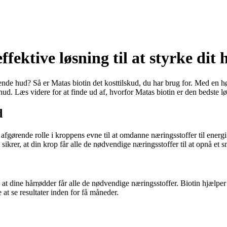
ffektive løsning til at styrke di
de hud? Så er Matas biotin det kosttilskud, du har brug for. Med en høj
hud. Læs videre for at finde ud af, hvorfor Matas biotin er den bedste lø
d
 afgørende rolle i kroppens evne til at omdanne næringsstoffer til ener
ikrer, at din krop får alle de nødvendige næringsstoffer til at opnå et 
 at dine hårrødder får alle de nødvendige næringsstoffer. Biotin hjælpe
at se resultater inden for få måneder.