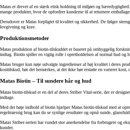
Matas er drevet af en stærk etisk holdning til miljøet og bæredygtighed
mange produkter, hvor de opfordrer kunderne til at returnere emballage
Derudover er Matas forpligtet til kvalitet og sikkerhed. De følger str
lovgivning og krav.
Produktionsmetoder
Matas produktion af biotin-tilskuddet er baseret på omhyggelig forsknin
indtag. Biotin spiller en vigtig rolle i opretholdelsen af ​​normal hud og h
Matas bruger kun nøje udvalgte ingredienser af høj kvalitet i deres produk
kosttilskud, bør det bemærkes, at det ikke bør erstatte en varieret kost,
Matas Biotin – Til sundere hår og hud
Matas biotin-tilskud er en del af deres Striber Vital-serie, der er designe
indtage.
Med det høje indhold af biotin hjælper Matas biotin-tilskud med at opre
regelmæssig brug kan du se synlige resultater og opnå sunde, glansfuld
Matas Striber-serien har vundet stor anerkendelse fra forbrugere og eksp
kunder.