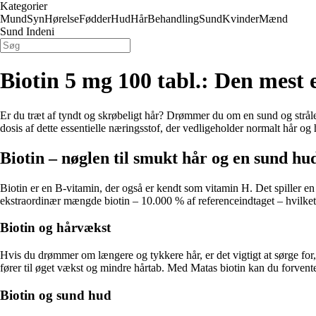
Kategorier
Mund
Syn
Hørelse
Fødder
Hud
Hår
Behandling
Sund
Kvinder
Mænd
Sund Indeni
Biotin 5 mg 100 tabl.: Den mest e
Er du træt af tyndt og skrøbeligt hår? Drømmer du om en sund og strålen
dosis af dette essentielle næringsstof, der vedligeholder normalt hår og 
Biotin – nøglen til smukt hår og en sund hu
Biotin er en B-vitamin, der også er kendt som vitamin H. Det spiller en
ekstraordinær mængde biotin – 10.000 % af referenceindtaget – hvilket s
Biotin og hårvækst
Hvis du drømmer om længere og tykkere hår, er det vigtigt at sørge for,
fører til øget vækst og mindre hårtab. Med Matas biotin kan du forvente 
Biotin og sund hud