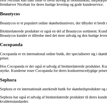
Hos Nicehair kan man finde et bredt udvalg af biotintilskud, hårplejepr
fremhæver Nicehair for deres hurtige levering og gode kundeservice.
Beautycos
Beautycos er et populært online skønhedsunivers, der tilbyder et bredt 
Biotinrelaterede produkter er også en del af Beautycos sortiment. Kunde
Beautycos kunder er tilfredse med det store udvalg og den hurtige lever
Cocopanda
Cocopanda er en international online butik, der specialiserer sig i skø
priser.
Hos Cocopanda er der også et udvalg af biotinrelaterede produkter. Kun
styrke. Kunderne roser Cocopanda for deres konkurrencedygtige priser 
Sephora
Sephora er en internationalt anerkendt butik for skønhedsprodukter og m
Sephora har også et udvalg af biotinrelaterede produkter til deres kun
kvalitetsstandarder.