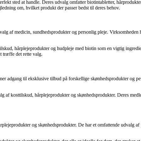
erfekt sted at handle. Deres udvalg omfatter biotintabletter, hårprodukte
ledning om, hvilket produkt der passer bedst til deres behov.
dvalg af medicin, sundhedsprodukter og personlig pleje. Virksomheden h
sttilskud, hårplejeprodukter og hudpleje med biotin som en vigtig ingre
træffe det rette valg.
 adgang til eksklusive tilbud på forskellige skønhedsprodukter og per
alg af kosttilskud, hårplejeprodukter og skønhedsprodukter. Deres medl
 hårplejeprodukter og skønhedsprodukter. De har et omfattende udvalg a