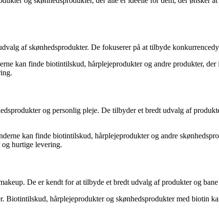
odukter og skønhedsprodukter, der alle er ideelle for dem, der ønsker at
udvalg af skønhedsprodukter. De fokuserer på at tilbyde konkurrencedygt
rne kan finde biotintilskud, hårplejeprodukter og andre produkter, der i
ing.
nhedsprodukter og personlig pleje. De tilbyder et bredt udvalg af produ
derne kan finde biotintilskud, hårplejeprodukter og andre skønhedsprod
og hurtige levering.
akeup. De er kendt for at tilbyde et bredt udvalg af produkter og bane 
der. Biotintilskud, hårplejeprodukter og skønhedsprodukter med biotin k