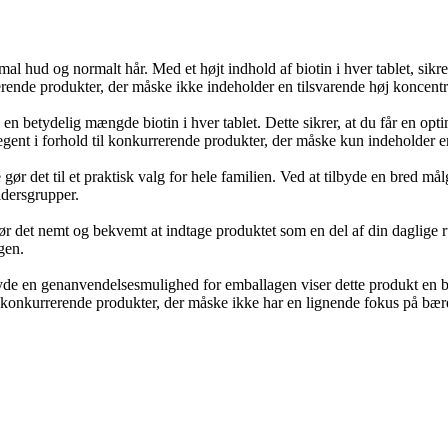
mal hud og normalt hår. Med et højt indhold af biotin i hver tablet, sikr
erende produkter, der måske ikke indeholder en tilsvarende høj koncentra
u en betydelig mængde biotin i hver tablet. Dette sikrer, at du får en o
legent i forhold til konkurrerende produkter, der måske kun indeholder
 gør det til et praktisk valg for hele familien. Ved at tilbyde en bred må
ldersgrupper.
ør det nemt og bekvemt at indtage produktet som en del af din daglige r
gen.
byde en genanvendelsesmulighed for emballagen viser dette produkt en b
il konkurrerende produkter, der måske ikke har en lignende fokus på bæ