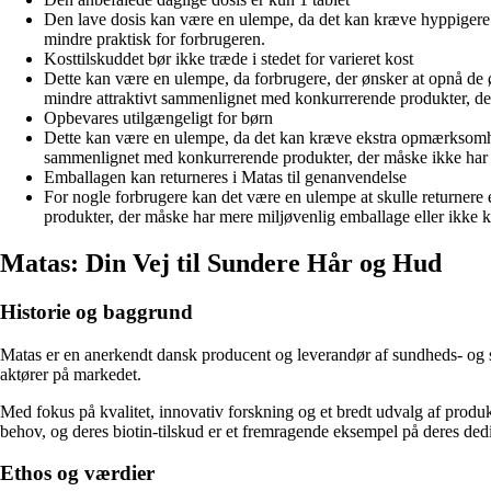
Den lave dosis kan være en ulempe, da det kan kræve hyppigere 
mindre praktisk for forbrugeren.
Kosttilskuddet bør ikke træde i stedet for varieret kost
Dette kan være en ulempe, da forbrugere, der ønsker at opnå de ø
mindre attraktivt sammenlignet med konkurrerende produkter, d
Opbevares utilgængeligt for børn
Dette kan være en ulempe, da det kan kræve ekstra opmærksomhed 
sammenlignet med konkurrerende produkter, der måske ikke har 
Emballagen kan returneres i Matas til genanvendelse
For nogle forbrugere kan det være en ulempe at skulle returnere
produkter, der måske har mere miljøvenlig emballage eller ikke k
Matas: Din Vej til Sundere Hår og Hud
Historie og baggrund
Matas er en anerkendt dansk producent og leverandør af sundheds- og
aktører på markedet.
Med fokus på kvalitet, innovativ forskning og et bredt udvalg af produk
behov, og deres biotin-tilskud er et fremragende eksempel på deres ded
Ethos og værdier