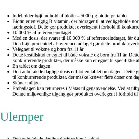
Indeholder højt indhold af biotin – 5000 µg biotin pr. tablet
Biotin er en vigtig B-vitamin, der bidrager til at vedligeholde nor
næringsstof. Dette gør produktet overlegent i forhold til konkurr
10.000 % af referenceindtaget
Med en dosis, der svarer til 10.000 % af referenceindtaget, får d
Den høje procentdel af referenceindtaget gør dette produkt over
Velegnet til voksne og børn fra 11 år
Dette kosttilskud er egnet til både voksne og børn fra 11 år. Dette
konkurrerende produkter, der måske kun er egnet til specifikke a
En tablet om dagen
Den anbefalede daglige dosis er blot en tablet om dagen. Dette g
til konkurrerende produkter, der måske kræver flere doser om da
Skåner miljøet
Emballagen kan returneres i Matas til genanvendelse. Ved at til
Denne miljøvenlige tilgang gør produktet overlegent i forhold t
Ulemper
Den anbefalede daglige dosis er kun 1 tablet