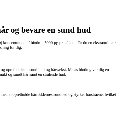
t hår og bevare en sund hud
 koncentration af biotin – 5000 µg pr. tablet – får du en ekstraordinær
sning for dig.
gi og opretholde en sund hud og hårvækst. Matas biotin giver dig en
smukt og sundt hår samt en strålende hud.
r med at opretholde hårrøddernes sundhed og styrker hårstråene, hvilket