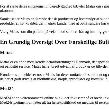
For at støtte deres engagement i bæredygtighed tilbyder Matas også mul
økonomi.
Samlet set er Matas en førende dansk producent og leverandør af sundhed
produkter af høj kvalitet, der hjælper kunder med at opnå sundere hår
Vælg Matas som din partner på vejen mod sundere hår og hud, og gør e
En Grundig Oversigt Over Forskellige But
Matas
Matas er en af de mest kendte detailforretninger i Danmark, der specia
og pålidelig service. Matas har et bredt udvalg af produkter og tilbyder
Kundernes anmeldelser roser Matas for deres omfattende sortiment og dere
de har et godt udvalg af biotintilskud, hårplejeprodukter og kosttilskud
Med24
Med24 er en velrenommeret online butik, der fokuserer på et bredt udval
Med24s sortiment omfatter alt fra helsekosttilskud og medicin til person