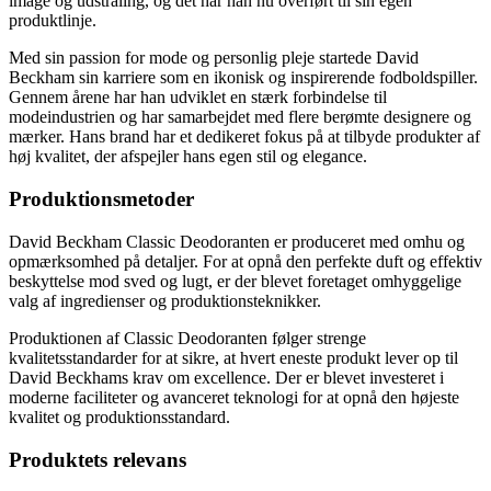
image og udstråling, og det har han nu overført til sin egen
produktlinje.
Med sin passion for mode og personlig pleje startede David
Beckham sin karriere som en ikonisk og inspirerende fodboldspiller.
Gennem årene har han udviklet en stærk forbindelse til
modeindustrien og har samarbejdet med flere berømte designere og
mærker. Hans brand har et dedikeret fokus på at tilbyde produkter af
høj kvalitet, der afspejler hans egen stil og elegance.
Produktionsmetoder
David Beckham Classic Deodoranten er produceret med omhu og
opmærksomhed på detaljer. For at opnå den perfekte duft og effektiv
beskyttelse mod sved og lugt, er der blevet foretaget omhyggelige
valg af ingredienser og produktionsteknikker.
Produktionen af Classic Deodoranten følger strenge
kvalitetsstandarder for at sikre, at hvert eneste produkt lever op til
David Beckhams krav om excellence. Der er blevet investeret i
moderne faciliteter og avanceret teknologi for at opnå den højeste
kvalitet og produktionsstandard.
Produktets relevans