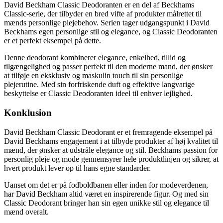
David Beckham Classic Deodoranten er en del af Beckhams
Classic-serie, der tilbyder en bred vifte af produkter målrettet til
mænds personlige plejebehov. Serien tager udgangspunkt i David
Beckhams egen personlige stil og elegance, og Classic Deodoranten
er et perfekt eksempel på dette.
Denne deodorant kombinerer elegance, enkelhed, tillid og
tilgængelighed og passer perfekt til den moderne mand, der ønsker
at tilføje en eksklusiv og maskulin touch til sin personlige
plejerutine. Med sin forfriskende duft og effektive langvarige
beskyttelse er Classic Deodoranten ideel til enhver lejlighed.
Konklusion
David Beckham Classic Deodorant er et fremragende eksempel på
David Beckhams engagement i at tilbyde produkter af høj kvalitet til
mænd, der ønsker at udstråle elegance og stil. Beckhams passion for
personlig pleje og mode gennemsyrer hele produktlinjen og sikrer, at
hvert produkt lever op til hans egne standarder.
Uanset om det er på fodboldbanen eller inden for modeverdenen,
har David Beckham altid været en inspirerende figur. Og med sin
Classic Deodorant bringer han sin egen unikke stil og elegance til
mænd overalt.