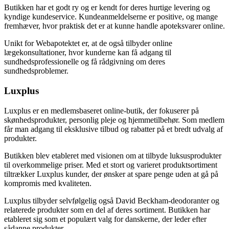
Butikken har et godt ry og er kendt for deres hurtige levering og
kyndige kundeservice. Kundeanmeldelserne er positive, og mange
fremhæver, hvor praktisk det er at kunne handle apoteksvarer online.
Unikt for Webapotektet er, at de også tilbyder online
lægekonsultationer, hvor kunderne kan få adgang til
sundhedsprofessionelle og få rådgivning om deres
sundhedsproblemer.
Luxplus
Luxplus er en medlemsbaseret online-butik, der fokuserer på
skønhedsprodukter, personlig pleje og hjemmetilbehør. Som medlem
får man adgang til eksklusive tilbud og rabatter på et bredt udvalg af
produkter.
Butikken blev etableret med visionen om at tilbyde luksusprodukter
til overkommelige priser. Med et stort og varieret produktsortiment
tiltrækker Luxplus kunder, der ønsker at spare penge uden at gå på
kompromis med kvaliteten.
Luxplus tilbyder selvfølgelig også David Beckham-deodoranter og
relaterede produkter som en del af deres sortiment. Butikken har
etableret sig som et populært valg for danskerne, der leder efter
sådanne produkter.