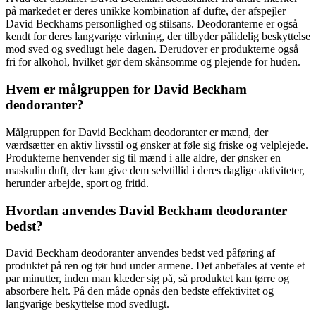
på markedet er deres unikke kombination af dufte, der afspejler
David Beckhams personlighed og stilsans. Deodoranterne er også
kendt for deres langvarige virkning, der tilbyder pålidelig beskyttelse
mod sved og svedlugt hele dagen. Derudover er produkterne også
fri for alkohol, hvilket gør dem skånsomme og plejende for huden.
Hvem er målgruppen for David Beckham
deodoranter?
Målgruppen for David Beckham deodoranter er mænd, der
værdsætter en aktiv livsstil og ønsker at føle sig friske og velplejede.
Produkterne henvender sig til mænd i alle aldre, der ønsker en
maskulin duft, der kan give dem selvtillid i deres daglige aktiviteter,
herunder arbejde, sport og fritid.
Hvordan anvendes David Beckham deodoranter
bedst?
David Beckham deodoranter anvendes bedst ved påføring af
produktet på ren og tør hud under armene. Det anbefales at vente et
par minutter, inden man klæder sig på, så produktet kan tørre og
absorbere helt. På den måde opnås den bedste effektivitet og
langvarige beskyttelse mod svedlugt.