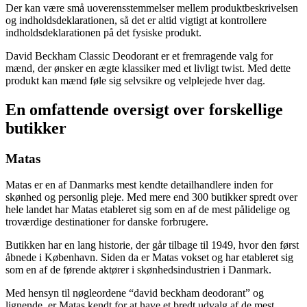
Der kan være små uoverensstemmelser mellem produktbeskrivelsen
og indholdsdeklarationen, så det er altid vigtigt at kontrollere
indholdsdeklarationen på det fysiske produkt.
David Beckham Classic Deodorant er et fremragende valg for
mænd, der ønsker en ægte klassiker med et livligt twist. Med dette
produkt kan mænd føle sig selvsikre og velplejede hver dag.
En omfattende oversigt over forskellige
butikker
Matas
Matas er en af Danmarks mest kendte detailhandlere inden for
skønhed og personlig pleje. Med mere end 300 butikker spredt over
hele landet har Matas etableret sig som en af de mest pålidelige og
troværdige destinationer for danske forbrugere.
Butikken har en lang historie, der går tilbage til 1949, hvor den først
åbnede i København. Siden da er Matas vokset og har etableret sig
som en af de førende aktører i skønhedsindustrien i Danmark.
Med hensyn til nøgleordene “david beckham deodorant” og
lignende, er Matas kendt for at have et bredt udvalg af de mest