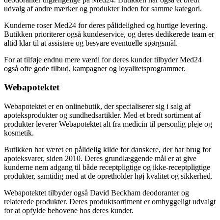
udvalg af andre mærker og produkter inden for samme kategori.
Kunderne roser Med24 for deres pålidelighed og hurtige levering.
Butikken prioriterer også kundeservice, og deres dedikerede team er
altid klar til at assistere og besvare eventuelle spørgsmål.
For at tilføje endnu mere værdi for deres kunder tilbyder Med24
også ofte gode tilbud, kampagner og loyalitetsprogrammer.
Webapotektet
Webapotektet er en onlinebutik, der specialiserer sig i salg af
apoteksprodukter og sundhedsartikler. Med et bredt sortiment af
produkter leverer Webapotektet alt fra medicin til personlig pleje og
kosmetik.
Butikken har været en pålidelig kilde for danskere, der har brug for
apoteksvarer, siden 2010. Deres grundlæggende mål er at give
kunderne nem adgang til både receptpligtige og ikke-receptpligtige
produkter, samtidig med at de opretholder høj kvalitet og sikkerhed.
Webapotektet tilbyder også David Beckham deodoranter og
relaterede produkter. Deres produktsortiment er omhyggeligt udvalgt
for at opfylde behovene hos deres kunder.