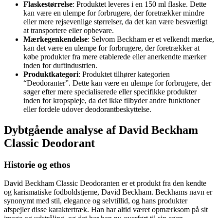
Flaskestørrelse
: Produktet leveres i en 150 ml flaske. Dette
kan være en ulempe for forbrugere, der foretrækker mindre
eller mere rejsevenlige størrelser, da det kan være besværligt
at transportere eller opbevare.
Mærkegenkendelse
: Selvom Beckham er et velkendt mærke,
kan det være en ulempe for forbrugere, der foretrækker at
købe produkter fra mere etablerede eller anerkendte mærker
inden for duftindustrien.
Produktkategori
: Produktet tilhører kategorien
“Deodoranter”. Dette kan være en ulempe for forbrugere, der
søger efter mere specialiserede eller specifikke produkter
inden for kropspleje, da det ikke tilbyder andre funktioner
eller fordele udover deodorantbeskyttelse.
Dybtgående analyse af David Beckham
Classic Deodorant
Historie og ethos
David Beckham Classic Deodoranten er et produkt fra den kendte
og karismatiske fodboldstjerne, David Beckham. Beckhams navn er
synonymt med stil, elegance og selvtillid, og hans produkter
afspejler disse karaktertræk. Han har altid været opmærksom på sit