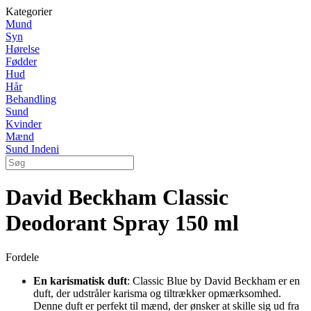
Kategorier
Mund
Syn
Hørelse
Fødder
Hud
Hår
Behandling
Sund
Kvinder
Mænd
Sund Indeni
David Beckham Classic
Deodorant Spray 150 ml
Fordele
En karismatisk duft
: Classic Blue by David Beckham er en
duft, der udstråler karisma og tiltrækker opmærksomhed.
Denne duft er perfekt til mænd, der ønsker at skille sig ud fra