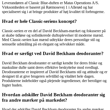
Leverandøren af Classic Blue-duften er Matas Operations A/S.
Virksomheden er baseret på Rørmosevej 1 i Allerød og har
specialiseret sig i at bringe produkter af høj kvalitet til forbrugerne.
Hvad er hele Classic-seriens koncept?
Classic-serien er en del af David Beckham-mærket og fokuserer på
at skabe tidløse og sofistikerede duftoplevelser til moderne mænd.
Med Classic-serien kan mænd udtrykke deres personlige stil og
sensuelle udstråling på en elegant og selvsikker måde.
Hvad er særligt ved David Beckham deodoranter?
David Beckham deodoranter er særligt kendte for deres friske og
maskuline dufte samt deres effektive beskyttelse mod svedlugt.
Deodoranterne er inspireret af David Beckhams stil og attitude og er
designet til at give brugeren selvtillid og vitalitet hele dagen.
Produkterne indeholder også plejende ingredienser, der beroliger og
fugter huden.
Hvordan adskiller David Beckham deodoranter sig
fra andre mærker på markedet?
Hvad der adskiller David Beckham deodoranter fra andre mærker