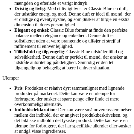
mængden og efterlade et varigt indtryk.
Dristig og livlig
: Med et livligt twist er Classic Blue en duft,
der udstråler energi og mod. Denne duft er ideel til mænd, der
er dristige og eventyrlystne, og som ønsker at tilføje en ekstra
dimension til deres personlighed.
Elegant og enkel
: Classic Blue formår at finde den perfekte
balance mellem elegance og enkelhed. Denne duft er
sofistikeret uden at være prangende og tilføjer et strejf af
raffinement til enhver lejlighed.
Tillidsfuld og tilgængelig
: Classic Blue udstråler tillid og
selvsikkerhed. Denne duft er perfekt til mænd, der ønsker at
udstråle autoritet og pålidelighed. Samtidig er den let
tilgængelig og behagelig at bære i enhver situation.
Ulemper
Pris
: Produktet er relativt dyrt sammenlignet med lignende
produkter på markedet. Dette kan være en ulempe for
forbrugere, der ønsker at spare penge eller finde et mere
overkommeligt alternativ.
Indholdsdeklaration
: Der kan være små uoverensstemmelser
mellem det indhold, der er angivet i produktbeskrivelsen, og
det faktiske indhold i det fysiske produkt. Dette kan være en
ulempe for forbrugere, der har specifikke allergier eller ønsker
at undgå visse ingredienser.