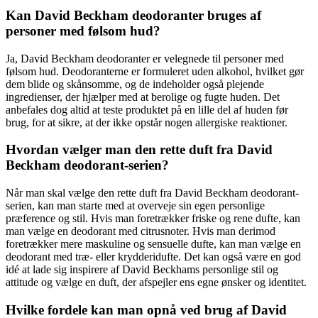
Kan David Beckham deodoranter bruges af
personer med følsom hud?
Ja, David Beckham deodoranter er velegnede til personer med
følsom hud. Deodoranterne er formuleret uden alkohol, hvilket gør
dem blide og skånsomme, og de indeholder også plejende
ingredienser, der hjælper med at berolige og fugte huden. Det
anbefales dog altid at teste produktet på en lille del af huden før
brug, for at sikre, at der ikke opstår nogen allergiske reaktioner.
Hvordan vælger man den rette duft fra David
Beckham deodorant-serien?
Når man skal vælge den rette duft fra David Beckham deodorant-
serien, kan man starte med at overveje sin egen personlige
præference og stil. Hvis man foretrækker friske og rene dufte, kan
man vælge en deodorant med citrusnoter. Hvis man derimod
foretrækker mere maskuline og sensuelle dufte, kan man vælge en
deodorant med træ- eller krydderidufte. Det kan også være en god
idé at lade sig inspirere af David Beckhams personlige stil og
attitude og vælge en duft, der afspejler ens egne ønsker og identitet.
Hvilke fordele kan man opnå ved brug af David