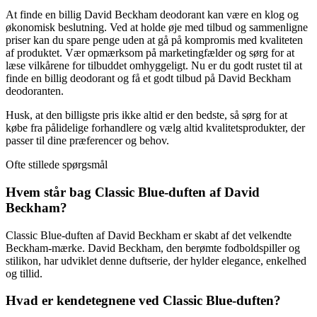
At finde en billig David Beckham deodorant kan være en klog og
økonomisk beslutning. Ved at holde øje med tilbud og sammenligne
priser kan du spare penge uden at gå på kompromis med kvaliteten
af produktet. Vær opmærksom på marketingfælder og sørg for at
læse vilkårene for tilbuddet omhyggeligt. Nu er du godt rustet til at
finde en billig deodorant og få et godt tilbud på David Beckham
deodoranten.
Husk, at den billigste pris ikke altid er den bedste, så sørg for at
købe fra pålidelige forhandlere og vælg altid kvalitetsprodukter, der
passer til dine præferencer og behov.
Ofte stillede spørgsmål
Hvem står bag Classic Blue-duften af David
Beckham?
Classic Blue-duften af David Beckham er skabt af det velkendte
Beckham-mærke. David Beckham, den berømte fodboldspiller og
stilikon, har udviklet denne duftserie, der hylder elegance, enkelhed
og tillid.
Hvad er kendetegnene ved Classic Blue-duften?