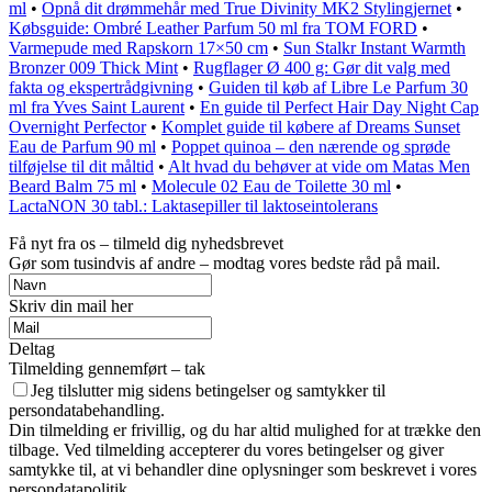
ml
•
Opnå dit drømmehår med True Divinity MK2 Stylingjernet
•
Købsguide: Ombré Leather Parfum 50 ml fra TOM FORD
•
Varmepude med Rapskorn 17×50 cm
•
Sun Stalkr Instant Warmth
Bronzer 009 Thick Mint
•
Rugflager Ø 400 g: Gør dit valg med
fakta og ekspertrådgivning
•
Guiden til køb af Libre Le Parfum 30
ml fra Yves Saint Laurent
•
En guide til Perfect Hair Day Night Cap
Overnight Perfector
•
Komplet guide til købere af Dreams Sunset
Eau de Parfum 90 ml
•
Poppet quinoa – den nærende og sprøde
tilføjelse til dit måltid
•
Alt hvad du behøver at vide om Matas Men
Beard Balm 75 ml
•
Molecule 02 Eau de Toilette 30 ml
•
LactaNON 30 tabl.: Laktasepiller til laktoseintolerans
Få nyt fra os – tilmeld dig nyhedsbrevet
Gør som tusindvis af andre – modtag vores bedste råd på mail.
Skriv din mail her
Deltag
Tilmelding gennemført – tak
Jeg tilslutter mig sidens betingelser og samtykker til
persondatabehandling.
Din tilmelding er frivillig, og du har altid mulighed for at trække den
tilbage. Ved tilmelding accepterer du vores betingelser og giver
samtykke til, at vi behandler dine oplysninger som beskrevet i vores
persondatapolitik.