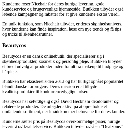
Kunderne roser Nicehair for deres hurtige levering, gode
kundeservice og brugervenlige hjemmeside. Butikken tilbyder også
løbende kampagner og rabatter for at give kunderne ekstra værdi.
En unik funktion, som Nicehair tilbyder, er deres skønhedsunivers,
hvor kunderne kan finde inspiration, læse om nye trends og få tips
og tricks til skønhedsrutiner.
Beautycos
Beautycos er en dansk onlinebutik, der specialiserer sig i
skønhedsprodukter, kosmetik og personlig pleje. Butikken tilbyder
et bredt udvalg af produkter inden for alt fra makeup til hudpleje og
hårpleje.
Butikken har eksisteret siden 2013 og har hurtigt opnået popularitet
blandt danske forbrugere. Deres mission er at tilbyde
kvalitetsprodukter til konkurrencedygtige priser.
Beautycos har selvfølgelig også David Beckham-deodoranter og
relaterede produkter. De arbejder aktivt på at opretholde et
omfattende sortiment, der imødekommer behovene for deres kunder.
Kunderne sætter pris på Beautycos overkommelige priser, hurtige
levering og kvalitetsservice. Butikken tilbyder også en “Dealzone,”