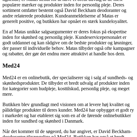
populære mærker og produkter inden for personlig pleje. Deres
sortiment omfatter bestemt også David Beckham deodoranter og
andre relaterede produkter. Kundeanmeldelserne af Matas er
generelt positive, og butikken har opnået en stærk kundeloyalitet.
En af Matas unikke salgsargumenter er deres fokus på ekspertise
inden for skønhed og personlig pleje. Kundeservicepersonalet er
godt uddannet og kan rådgive om de bedste produkter og løsninger,
der passer til individuelle behov. Matas tilbyder også ofte kampagner
og rabatter, der gør det endnu mere attraktivt at handle hos dem.
Med24
Med24 er en onlinebutik, der specialiserer sig i salg af sundheds- og
skønhedsprodukter. De tilbyder et bredt udvalg af produkter inden
for kategorier som hudpleje, kosttilskud, personlig pleje, og meget
mere.
Butikken blev grundlagt med visionen om at levere høj kvalitet og
pålidelige produkter til deres kunder. Med24 har opbygget et godt ry
i markedet og har etableret sig som en af de førende onlinebutikker
inden for sundhed og skønhed i Danmark.
Når det kommer til de søgeord, du har angivet, er David Beckham-
deodoranter tilgængelige på Med24. Butikken har også et bredt