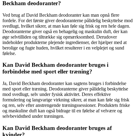
Beckham deodoranter?
Ved brug af David Beckham deodoranter kan man opnå flere
fordele. For det første giver deodoranterne pålidelig beskyttelse mod
svedlugt, hvilket sikrer, at man kan føle sig frisk og ren hele dagen.
Deodoranterne giver også en behagelig og maskulin duft, der kan
øge selvtilliden og tiltrække sig opmærksomhed. Derudover
indeholder produkterne plejende ingredienser, der hjælper med at
berolige og fugte huden, hvilket resulterer i en velplejet og sund
følelse.
Kan David Beckham deodoranter bruges i
forbindelse med sport eller træning?
Ja, David Beckham deodoranter kan sagtens bruges i forbindelse
med sport eller træning. Deodoranterne giver pålidelig beskyttelse
mod svedlugt, selv under fysisk aktivitet. Deres effektive
formulering og langvarige virkning sikrer, at man kan føle sig frisk
og ren, selv efter anstrengende træningssessioner. Produktets friske
og maskuline duft kan også bidrage til en følelse af velvære og
selvbevidsthed under træningen.
Kan David Beckham deodoranter bruges af
kvinder?