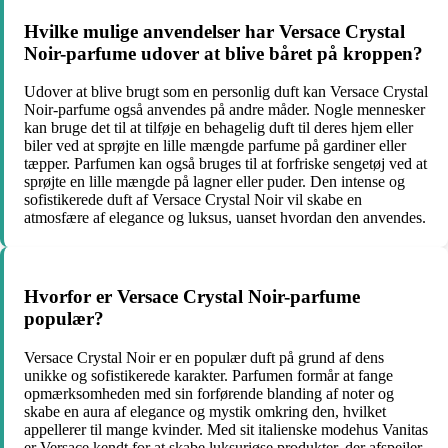
Hvilke mulige anvendelser har Versace Crystal
Noir-parfume udover at blive båret på kroppen?
Udover at blive brugt som en personlig duft kan Versace Crystal
Noir-parfume også anvendes på andre måder. Nogle mennesker
kan bruge det til at tilføje en behagelig duft til deres hjem eller
biler ved at sprøjte en lille mængde parfume på gardiner eller
tæpper. Parfumen kan også bruges til at forfriske sengetøj ved at
sprøjte en lille mængde på lagner eller puder. Den intense og
sofistikerede duft af Versace Crystal Noir vil skabe en
atmosfære af elegance og luksus, uanset hvordan den anvendes.
Hvorfor er Versace Crystal Noir-parfume
populær?
Versace Crystal Noir er en populær duft på grund af dens
unikke og sofistikerede karakter. Parfumen formår at fange
opmærksomheden med sin forførende blanding af noter og
skabe en aura af elegance og mystik omkring den, hvilket
appellerer til mange kvinder. Med sit italienske modehus Vanitas
er Versace kendt for at skabe luksuriøse produkter, der afspejler