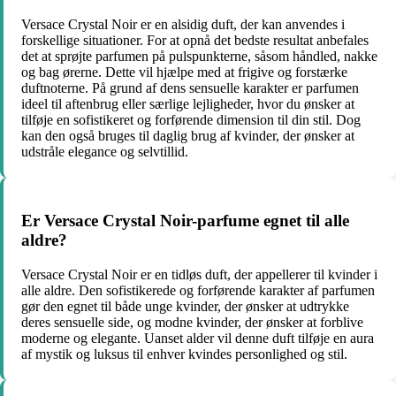
Versace Crystal Noir er en alsidig duft, der kan anvendes i
forskellige situationer. For at opnå det bedste resultat anbefales
det at sprøjte parfumen på pulspunkterne, såsom håndled, nakke
og bag ørerne. Dette vil hjælpe med at frigive og forstærke
duftnoterne. På grund af dens sensuelle karakter er parfumen
ideel til aftenbrug eller særlige lejligheder, hvor du ønsker at
tilføje en sofistikeret og forførende dimension til din stil. Dog
kan den også bruges til daglig brug af kvinder, der ønsker at
udstråle elegance og selvtillid.
Er Versace Crystal Noir-parfume egnet til alle
aldre?
Versace Crystal Noir er en tidløs duft, der appellerer til kvinder i
alle aldre. Den sofistikerede og forførende karakter af parfumen
gør den egnet til både unge kvinder, der ønsker at udtrykke
deres sensuelle side, og modne kvinder, der ønsker at forblive
moderne og elegante. Uanset alder vil denne duft tilføje en aura
af mystik og luksus til enhver kvindes personlighed og stil.