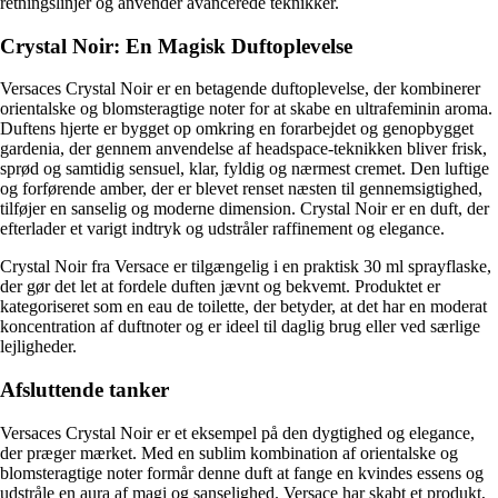
retningslinjer og anvender avancerede teknikker.
Crystal Noir: En Magisk Duftoplevelse
Versaces Crystal Noir er en betagende duftoplevelse, der kombinerer
orientalske og blomsteragtige noter for at skabe en ultrafeminin aroma.
Duftens hjerte er bygget op omkring en forarbejdet og genopbygget
gardenia, der gennem anvendelse af headspace-teknikken bliver frisk,
sprød og samtidig sensuel, klar, fyldig og nærmest cremet. Den luftige
og forførende amber, der er blevet renset næsten til gennemsigtighed,
tilføjer en sanselig og moderne dimension. Crystal Noir er en duft, der
efterlader et varigt indtryk og udstråler raffinement og elegance.
Crystal Noir fra Versace er tilgængelig i en praktisk 30 ml sprayflaske,
der gør det let at fordele duften jævnt og bekvemt. Produktet er
kategoriseret som en eau de toilette, der betyder, at det har en moderat
koncentration af duftnoter og er ideel til daglig brug eller ved særlige
lejligheder.
Afsluttende tanker
Versaces Crystal Noir er et eksempel på den dygtighed og elegance,
der præger mærket. Med en sublim kombination af orientalske og
blomsteragtige noter formår denne duft at fange en kvindes essens og
udstråle en aura af magi og sanselighed. Versace har skabt et produkt,