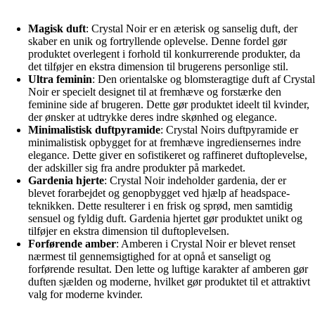
Magisk duft
: Crystal Noir er en æterisk og sanselig duft, der
skaber en unik og fortryllende oplevelse. Denne fordel gør
produktet overlegent i forhold til konkurrerende produkter, da
det tilføjer en ekstra dimension til brugerens personlige stil.
Ultra feminin
: Den orientalske og blomsteragtige duft af Crystal
Noir er specielt designet til at fremhæve og forstærke den
feminine side af brugeren. Dette gør produktet ideelt til kvinder,
der ønsker at udtrykke deres indre skønhed og elegance.
Minimalistisk duftpyramide
: Crystal Noirs duftpyramide er
minimalistisk opbygget for at fremhæve ingrediensernes indre
elegance. Dette giver en sofistikeret og raffineret duftoplevelse,
der adskiller sig fra andre produkter på markedet.
Gardenia hjerte
: Crystal Noir indeholder gardenia, der er
blevet forarbejdet og genopbygget ved hjælp af headspace-
teknikken. Dette resulterer i en frisk og sprød, men samtidig
sensuel og fyldig duft. Gardenia hjertet gør produktet unikt og
tilføjer en ekstra dimension til duftoplevelsen.
Forførende amber
: Amberen i Crystal Noir er blevet renset
nærmest til gennemsigtighed for at opnå et sanseligt og
forførende resultat. Den lette og luftige karakter af amberen gør
duften sjælden og moderne, hvilket gør produktet til et attraktivt
valg for moderne kvinder.