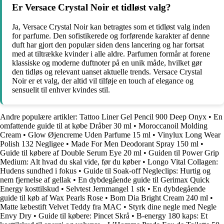
Er Versace Crystal Noir et tidløst valg?
Ja, Versace Crystal Noir kan betragtes som et tidløst valg inden
for parfume. Den sofistikerede og forførende karakter af denne
duft har gjort den populær siden dens lancering og har fortsat
med at tiltrække kvinder i alle aldre. Parfumen formår at forene
klassiske og moderne duftnoter på en unik måde, hvilket gør
den tidløs og relevant uanset aktuelle trends. Versace Crystal
Noir er et valg, der altid vil tilføje en touch af elegance og
sensuelit til enhver kvindes stil.
Andre populære artikler:
Tattoo Liner Gel Pencil 900 Deep Onyx
•
En
omfattende guide til at købe Dråber 30 ml
•
Moroccanoil Molding
Cream
•
Glow Øjencreme Uden Parfume 15 ml
•
Vinylux Long Wear
Polish 132 Negligee
•
Made For Men Deodorant Spray 150 ml
•
Guide til købere af Double Serum Eye 20 ml
•
Guiden til Power Grip
Medium: Alt hvad du skal vide, før du køber
•
Longo Vital Collagen:
Hudens sundhed i fokus
•
Guide til Soak-off Negleclips: Hurtig og
nem fjernelse af gellak
•
En dybdegående guide til Gerimax Quick
Energy kosttilskud
•
Selvtest Jernmangel 1 stk
•
En dybdegående
guide til køb af Wax Pearls Rose
•
Bom Dia Bright Cream 240 ml
•
Matte læbestift Velvet Teddy fra MAC
•
Styrk dine negle med Negle
Envy Dry
•
Guide til købere: Pincet Skrå
•
B-energy 180 kaps: Et