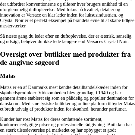
der udfordrer konventionerne og tilfører hver brugers unikhed til en
uforglemmelig duftoplevelse. Med fokus på kvalitet, detaljer og
innovation er Versace en klar leder inden for luksusindustrien, og
Crystal Noir er et perfekt eksempel på brandets evne til at skabe tidløse
mesterværker.
Så næste gang du leder efter en duftoplevelse, der er æterisk, sanselig
og udsøgt, behøver du ikke lede længere end Versaces Crystal Noir.
Oversigt over butikker med produkter fra
de angivne søgeord
Matas
Matas er en af Danmarks mest kendte detailhandelskæder inden for
skønhedsprodukter. Virksomheden blev grundlagt i 1949 og har
gennem årene etableret sig som en pålidelig og populær destination for
danskerne. Med sine fysiske butikker og online platform tilbyder Matas
et bredt udvalg af produkter inden for skønhed, herunder parfumer.
Kunder har rost Matas for deres omfattende sortiment,
konkurrencedygtige priser og professionelle rådgivning. Butikken har
en stærk tilstedeværelse på markedet og har opbygget et godt