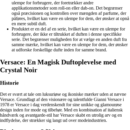
ulempe for forbrugere, der foretrækker andre
applikationsmetoder som roll-on eller dab-on. Det begrænser
også præcisionen og kontrollen over mængden af parfume, der
påføres, hvilket kan være en ulempe for dem, der ønsker at opnå
en mere subtil duft.
Produktet er en del af en serie, hvilket kan være en ulempe for
forbrugere, der ikke er tiltrukket af duften i denne specifikke
serie. Det begrænser muligheden for at vælge en anden duft fra
samme mærke, hvilket kan være en ulempe for dem, der ønsker
at udforske forskellige dufte inden for samme brand.
Versace: En Magisk Duftoplevelse med
Crystal Noir
Historie
Det er svært at tale om luksuriøse og ikoniske mærker uden at nævne
Versace. Grundlagt af den visionære og talentfulde Gianni Versace i
1978 er Versace i dag verdenskendt for sine unikke og glamourøse
design inden for mode og tilbehør. Med en kombination af italiensk
håndværk og avantgarde-stil har Versace skabt en utrolig arv og en
indflydelse, der strækker sig langt ud over modeindustrien.