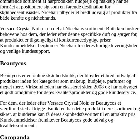
omfattende sortiment af hårprodukter, hudpleje og makeup har de
formået at positionere sig som en førende destination for
skønhedsentusiaster. Nicehair tilbyder et bredt udvalg af produkter fra
både kendte og nichebrands.
Versace Crystal Noir er en del af Nicehairs sortiment. Butikken husker
behovene hos dem, der leder efter denne specifikke duft og sørger for,
at produktet er tilgængeligt til konkurrencedygtige priser.
Kundeanmeldelser berømmer Nicehair for deres hurtige leveringstider
og venlige kundesupport.
Beautycos
Beautycos er en online skønhedsbutik, der tilbyder et bredt udvalg af
produkter inden for kategorier som makeup, hudpleje, parfumer og
meget mere. Virksomheden har eksisteret siden 2008 og har opbygget
et godt omdømme for deres kvalitetsprodukter og gode kundeservice.
For dem, der leder efter Versace Crystal Noir, er Beautycos et
værdifuld sted at kigge. Butikken har dette produkt i deres sortiment og
sikrer, at kunderne kan få deres skønhedsfavoritter til en attraktiv pris.
Kundeanmeldelser fremhæver Beautycos gode udvalg og
kvalitetssortiment.
Cocopanda