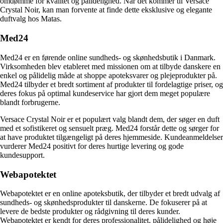
omdømme for kvalitet og pålidelighed. Når det kommer til Versace
Crystal Noir, kan man forvente at finde dette eksklusive og elegante
duftvalg hos Matas.
Med24
Med24 er en førende online sundheds- og skønhedsbutik i Danmark.
Virksomheden blev etableret med missionen om at tilbyde danskere en
enkel og pålidelig måde at shoppe apoteksvarer og plejeprodukter på.
Med24 tilbyder et bredt sortiment af produkter til fordelagtige priser, og
deres fokus på optimal kundeservice har gjort dem meget populære
blandt forbrugerne.
Versace Crystal Noir er et populært valg blandt dem, der søger en duft
med et sofistikeret og sensuelt præg. Med24 forstår dette og sørger for
at have produktet tilgængeligt på deres hjemmeside. Kundeanmeldelser
vurderer Med24 positivt for deres hurtige levering og gode
kundesupport.
Webapotektet
Webapotektet er en online apoteksbutik, der tilbyder et bredt udvalg af
sundheds- og skønhedsprodukter til danskerne. De fokuserer på at
levere de bedste produkter og rådgivning til deres kunder.
Webapotektet er kendt for deres professionalitet, pålidelighed og høje