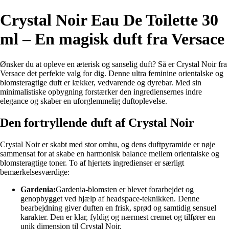
Crystal Noir Eau De Toilette 30
ml – En magisk duft fra Versace
Ønsker du at opleve en æterisk og sanselig duft? Så er Crystal Noir fra
Versace det perfekte valg for dig. Denne ultra feminine orientalske og
blomsteragtige duft er lækker, vedvarende og dyrebar. Med sin
minimalistiske opbygning forstærker den ingrediensernes indre
elegance og skaber en uforglemmelig duftoplevelse.
Den fortryllende duft af Crystal Noir
Crystal Noir er skabt med stor omhu, og dens duftpyramide er nøje
sammensat for at skabe en harmonisk balance mellem orientalske og
blomsteragtige toner. To af hjertets ingredienser er særligt
bemærkelsesværdige:
Gardenia:
Gardenia-blomsten er blevet forarbejdet og
genopbygget ved hjælp af headspace-teknikken. Denne
bearbejdning giver duften en frisk, sprød og samtidig sensuel
karakter. Den er klar, fyldig og nærmest cremet og tilfører en
unik dimension til Crystal Noir.