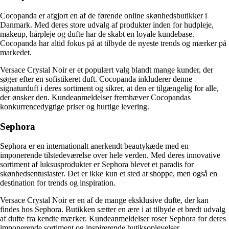
Cocopanda er afgjort en af de førende online skønhedsbutikker i
Danmark. Med deres store udvalg af produkter inden for hudpleje,
makeup, hårpleje og dufte har de skabt en loyale kundebase.
Cocopanda har altid fokus på at tilbyde de nyeste trends og mærker på
markedet.
Versace Crystal Noir er et populært valg blandt mange kunder, der
søger efter en sofistikeret duft. Cocopanda inkluderer denne
signaturduft i deres sortiment og sikrer, at den er tilgængelig for alle,
der ønsker den. Kundeanmeldelser fremhæver Cocopandas
konkurrencedygtige priser og hurtige levering.
Sephora
Sephora er en internationalt anerkendt beautykæde med en
imponerende tilstedeværelse over hele verden. Med deres innovative
sortiment af luksusprodukter er Sephora blevet et paradis for
skønhedsentusiaster. Det er ikke kun et sted at shoppe, men også en
destination for trends og inspiration.
Versace Crystal Noir er en af de mange eksklusive dufte, der kan
findes hos Sephora. Butikken sætter en ære i at tilbyde et bredt udvalg
af dufte fra kendte mærker. Kundeanmeldelser roser Sephora for deres
imponerende sortiment og inspirerende butiksoplevelser.