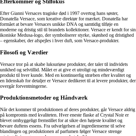
Efterkommer og Stilfokus
Efter Gianni Versaces tragiske død i 1997 overtog hans søster,
Donatella Versace, som kreative direktør for mærket. Donatella har
formået at bevare Versaces unikke DNA og samtidig tilføje en
moderne og dristig stil til brandets kollektioner. Versace er kendt for sin
ikoniske Medusa-logo, der symboliserer styrke, skønhed og dristighed
– egenskaber, der afspejles i hver duft, som Versace-produkter.
Filosofi og Værdier
Versace tror på at skabe luksuriøse produkter, der taler til individets
unikhed og selvtillid. Målet er at give et utroligt og mindeværdigt
produkt til hver kunde. Med en kontinuerlig stræben efter kvalitet og
en lidenskab for detaljer er Versace dedikeret til at levere produkter, der
overgår forventningerne.
Produktionsmetoder og Håndværk
Når det kommer til produktionen af deres produkter, går Versace aldrig
på kompromis med kvaliteten. Hver eneste flaske af Crystal Noir er
blevet omhyggeligt fremstillet for at sikre den højeste kvalitet og
bevare duftens essens. Fra udvælgelsen af ​​ingredienserne til selve
blandingen og produktionen af ​​parfumen følger Versace strenge