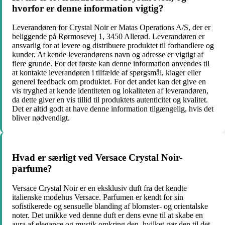
hvorfor er denne information vigtig?
Leverandøren for Crystal Noir er Matas Operations A/S, der er
beliggende på Rørmosevej 1, 3450 Allerød. Leverandøren er
ansvarlig for at levere og distribuere produktet til forhandlere og
kunder. At kende leverandørens navn og adresse er vigtigt af
flere grunde. For det første kan denne information anvendes til
at kontakte leverandøren i tilfælde af spørgsmål, klager eller
generel feedback om produktet. For det andet kan det give en
vis tryghed at kende identiteten og lokaliteten af ​​leverandøren,
da dette giver en vis tillid til produktets autenticitet og kvalitet.
Det er altid godt at have denne information tilgængelig, hvis det
bliver nødvendigt.
Hvad er særligt ved Versace Crystal Noir-
parfume?
Versace Crystal Noir er en eksklusiv duft fra det kendte
italienske modehus Versace. Parfumen er kendt for sin
sofistikerede og sensuelle blanding af blomster- og orientalske
noter. Det unikke ved denne duft er dens evne til at skabe en
aura af elegance og mystik omkring den, hvilket gør den til det