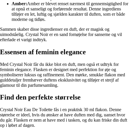
Amber:
Amber er blevet renset nærmest til gennemsigtighed for
at opnå et sanseligt og forførende resultat. Denne ingrediens
tilføjer en let, luftig og sjælden karakter til duften, som er både
moderne og tidløs.
Sammen skaber disse ingredienser en duft, der er magisk og
uimodståelig. Crystal Noir er en sand fornøjelse for sanserne og vil
efterlade et varigt indtryk.
Essensen af feminin elegance
Med Crystal Noir får du ikke blot en duft, men også et udtryk for
feminin elegance. Flasken er designet med perfektion for øje og
symboliserer luksus og raffinement. Den mørke, smukke flakon med
gulddetaljer fremhæver duftens eksklusivitet og tilføjer et strejf af
glamour til din parfumesamling.
Find den perfekte størrelse
Crystal Noir Eau De Toilette fås i en praktisk 30 ml flakon. Denne
størrelse er ideel, hvis du ønsker at have duften med dig, uanset hvor
du går. Flasken er nem at have med i tasken, og du kan friske din duft
op i løbet af dagen.