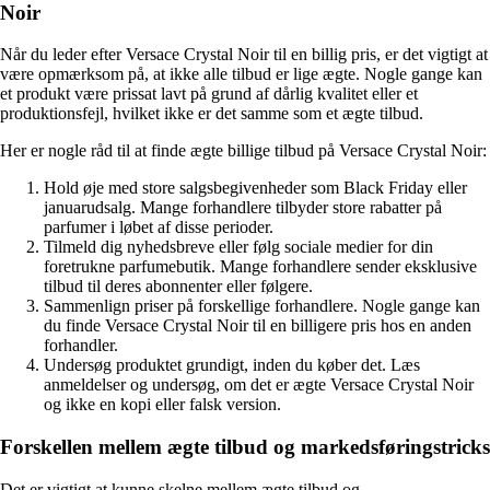
Noir
Når du leder efter Versace Crystal Noir til en billig pris, er det vigtigt at
være opmærksom på, at ikke alle tilbud er lige ægte. Nogle gange kan
et produkt være prissat lavt på grund af dårlig kvalitet eller et
produktionsfejl, hvilket ikke er det samme som et ægte tilbud.
Her er nogle råd til at finde ægte billige tilbud på Versace Crystal Noir:
Hold øje med store salgsbegivenheder som Black Friday eller
januarudsalg. Mange forhandlere tilbyder store rabatter på
parfumer i løbet af disse perioder.
Tilmeld dig nyhedsbreve eller følg sociale medier for din
foretrukne parfumebutik. Mange forhandlere sender eksklusive
tilbud til deres abonnenter eller følgere.
Sammenlign priser på forskellige forhandlere. Nogle gange kan
du finde Versace Crystal Noir til en billigere pris hos en anden
forhandler.
Undersøg produktet grundigt, inden du køber det. Læs
anmeldelser og undersøg, om det er ægte Versace Crystal Noir
og ikke en kopi eller falsk version.
Forskellen mellem ægte tilbud og markedsføringstricks
Det er vigtigt at kunne skelne mellem ægte tilbud og