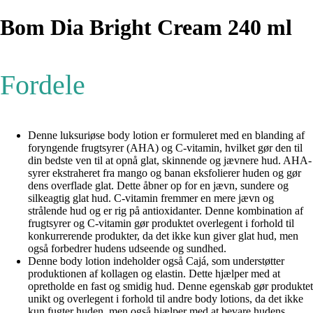
Bom Dia Bright Cream 240 ml
Fordele
Denne luksuriøse body lotion er formuleret med en blanding af
foryngende frugtsyrer (AHA) og C-vitamin, hvilket gør den til
din bedste ven til at opnå glat, skinnende og jævnere hud. AHA-
syrer ekstraheret fra mango og banan eksfolierer huden og gør
dens overflade glat. Dette åbner op for en jævn, sundere og
silkeagtig glat hud. C-vitamin fremmer en mere jævn og
strålende hud og er rig på antioxidanter. Denne kombination af
frugtsyrer og C-vitamin gør produktet overlegent i forhold til
konkurrerende produkter, da det ikke kun giver glat hud, men
også forbedrer hudens udseende og sundhed.
Denne body lotion indeholder også Cajá, som understøtter
produktionen af kollagen og elastin. Dette hjælper med at
opretholde en fast og smidig hud. Denne egenskab gør produktet
unikt og overlegent i forhold til andre body lotions, da det ikke
kun fugter huden, men også hjælper med at bevare hudens