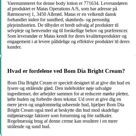
Varenummeret for denne body lotion er 771634. Leverandøren
af produktet er Matas Operations A/S, som har adresse på
Rørmosevej 1, 3450 Allerød. Matas er en velkendt dansk
forhandler inden for sundhed, skønheds- og personlig
plejeindustrien. De tilbyder et bredt udvalg af produkter til
selvpleje og henvender sig til forskellige behov og præferencer.
Som leverandør er Matas kendt for deres kvalitetsprodukter og
engagement i at levere pålidelige og effektive produkter til deres
kunder.
Hvad er fordelene ved Bom Dia Bright Cream?
Bom Dia Bright Cream er specielt designet til at give din hud en
lysere og strålende glød. Den indeholder nøje udvalgte
ingredienser, der arbejder sammen for at reducere mørke pletter,
løfte huden og forbedre dens tekstur. Ud over at give dig en
mere jævn og ungdommelig udseende hud, hjælper Bom Dia
Bright Cream også med at beskytte din hud mod skadelige
miljømæssige faktorer som forurening og frie radikaler.
Regelmæssig brug af denne creme kan resultere i en mere
strålende og sund hud.