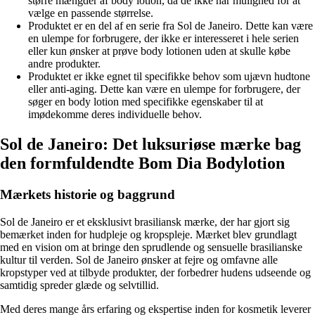
større mængder af body lotion, da de ikke har mulighed for at
vælge en passende størrelse.
Produktet er en del af en serie fra Sol de Janeiro. Dette kan være
en ulempe for forbrugere, der ikke er interesseret i hele serien
eller kun ønsker at prøve body lotionen uden at skulle købe
andre produkter.
Produktet er ikke egnet til specifikke behov som ujævn hudtone
eller anti-aging. Dette kan være en ulempe for forbrugere, der
søger en body lotion med specifikke egenskaber til at
imødekomme deres individuelle behov.
Sol de Janeiro: Det luksuriøse mærke bag
den formfuldendte Bom Dia Bodylotion
Mærkets historie og baggrund
Sol de Janeiro er et eksklusivt brasiliansk mærke, der har gjort sig
bemærket inden for hudpleje og kropspleje. Mærket blev grundlagt
med en vision om at bringe den sprudlende og sensuelle brasilianske
kultur til verden. Sol de Janeiro ønsker at fejre og omfavne alle
kropstyper ved at tilbyde produkter, der forbedrer hudens udseende og
samtidig spreder glæde og selvtillid.
Med deres mange års erfaring og ekspertise inden for kosmetik leverer