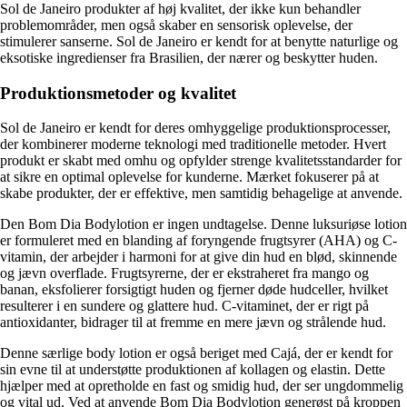
Sol de Janeiro produkter af høj kvalitet, der ikke kun behandler
problemområder, men også skaber en sensorisk oplevelse, der
stimulerer sanserne. Sol de Janeiro er kendt for at benytte naturlige og
eksotiske ingredienser fra Brasilien, der nærer og beskytter huden.
Produktionsmetoder og kvalitet
Sol de Janeiro er kendt for deres omhyggelige produktionsprocesser,
der kombinerer moderne teknologi med traditionelle metoder. Hvert
produkt er skabt med omhu og opfylder strenge kvalitetsstandarder for
at sikre en optimal oplevelse for kunderne. Mærket fokuserer på at
skabe produkter, der er effektive, men samtidig behagelige at anvende.
Den Bom Dia Bodylotion er ingen undtagelse. Denne luksuriøse lotion
er formuleret med en blanding af foryngende frugtsyrer (AHA) og C-
vitamin, der arbejder i harmoni for at give din hud en blød, skinnende
og jævn overflade. Frugtsyrerne, der er ekstraheret fra mango og
banan, eksfolierer forsigtigt huden og fjerner døde hudceller, hvilket
resulterer i en sundere og glattere hud. C-vitaminet, der er rigt på
antioxidanter, bidrager til at fremme en mere jævn og strålende hud.
Denne særlige body lotion er også beriget med Cajá, der er kendt for
sin evne til at understøtte produktionen af kollagen og elastin. Dette
hjælper med at opretholde en fast og smidig hud, der ser ungdommelig
og vital ud. Ved at anvende Bom Dia Bodylotion generøst på kroppen