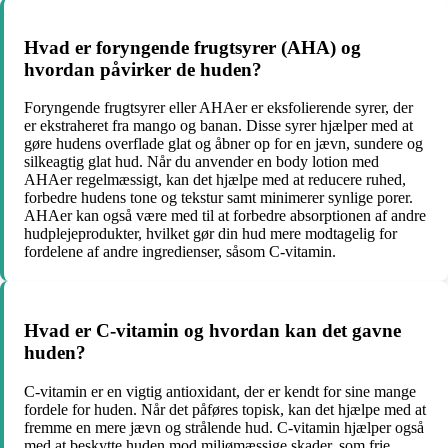
Hvad er foryngende frugtsyrer (AHA) og
hvordan påvirker de huden?
Foryngende frugtsyrer eller AHAer er eksfolierende syrer, der
er ekstraheret fra mango og banan. Disse syrer hjælper med at
gøre hudens overflade glat og åbner op for en jævn, sundere og
silkeagtig glat hud. Når du anvender en body lotion med
AHAer regelmæssigt, kan det hjælpe med at reducere ruhed,
forbedre hudens tone og tekstur samt minimerer synlige porer.
AHAer kan også være med til at forbedre absorptionen af andre
hudplejeprodukter, hvilket gør din hud mere modtagelig for
fordelene af andre ingredienser, såsom C-vitamin.
Hvad er C-vitamin og hvordan kan det gavne
huden?
C-vitamin er en vigtig antioxidant, der er kendt for sine mange
fordele for huden. Når det påføres topisk, kan det hjælpe med at
fremme en mere jævn og strålende hud. C-vitamin hjælper også
med at beskytte huden mod miljømæssige skader, som frie