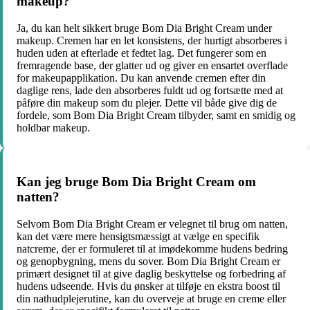
makeup?
Ja, du kan helt sikkert bruge Bom Dia Bright Cream under
makeup. Cremen har en let konsistens, der hurtigt absorberes i
huden uden at efterlade et fedtet lag. Det fungerer som en
fremragende base, der glatter ud og giver en ensartet overflade
for makeupapplikation. Du kan anvende cremen efter din
daglige rens, lade den absorberes fuldt ud og fortsætte med at
påføre din makeup som du plejer. Dette vil både give dig de
fordele, som Bom Dia Bright Cream tilbyder, samt en smidig og
holdbar makeup.
Kan jeg bruge Bom Dia Bright Cream om
natten?
Selvom Bom Dia Bright Cream er velegnet til brug om natten,
kan det være mere hensigtsmæssigt at vælge en specifik
natcreme, der er formuleret til at imødekomme hudens bedring
og genopbygning, mens du sover. Bom Dia Bright Cream er
primært designet til at give daglig beskyttelse og forbedring af
hudens udseende. Hvis du ønsker at tilføje en ekstra boost til
din nathudplejerutine, kan du overveje at bruge en creme eller