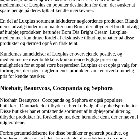
medlemmer er Luxplus en populær destination for dem, der ønsker at
spare penge på deres køb af kendte mærkevarer.
En del af Luxplus sortiment inkluderer nøgleordenes produkter. Blandt
deres udvalg finder man mærker som Bom, der tilbyder et bredt udvalg
af hudplejeprodukter, herunder Bom Dia Bright Cream. Luxplus-
medlemmer kan drage fordel af eksklusive tilbud og rabatter på disse
produkter og dermed opnå en frisk teint.
Kundernes anmeldelser af Luxplus er overvejende positive, og
medlemmerne roser butikkens konkurrencedygtige priser og
muligheden for at opnå store besparelser. Luxplus er et oplagt valg for
forbrugere, der søger nøgleordenes produkter samt en overkommelig
pris for kendte mærker.
Nicehair, Beautycos, Cocopanda og Sephora
Nicehair, Beautycos, Cocopanda og Sephora er også populære
butikker i Danmark, der tilbyder et bredt udvalg af skønhedsprodukter.
Disse butikker har et omfattende sortiment af hudplejeprodukter og
tilbyder produkter fra forskellige mærker, herunder dem, der er nævnt i
nøgleordene.
Forbrugeranmeldelserne for disse butikker er generelt positive, og
kunderne sætter pris på det store udvalg af produkter og de gode