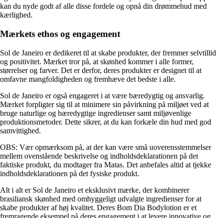
kan du nyde godt af alle disse fordele og opnå din drømmehud med
kærlighed.
Mærkets ethos og engagement
Sol de Janeiro er dedikeret til at skabe produkter, der fremmer selvtillid
og positivitet. Mærket tror på, at skønhed kommer i alle former,
størrelser og farver. Det er derfor, deres produkter er designet til at
omfavne mangfoldigheden og fremhæve det bedste i alle.
Sol de Janeiro er også engageret i at være bæredygtig og ansvarlig.
Mærket forpligter sig til at minimere sin påvirkning på miljøet ved at
bruge naturlige og bæredygtige ingredienser samt miljøvenlige
produktionsmetoder. Dette sikrer, at du kan forkæle din hud med god
samvittighed.
OBS: Vær opmærksom på, at der kan være små uoverensstemmelser
mellem ovenstående beskrivelse og indholdsdeklarationen på det
faktiske produkt, du modtager fra Matas. Det anbefales altid at tjekke
indholdsdeklarationen på det fysiske produkt.
Alt i alt er Sol de Janeiro et eksklusivt mærke, der kombinerer
brasiliansk skønhed med omhyggeligt udvalgte ingredienser for at
skabe produkter af høj kvalitet. Deres Bom Dia Bodylotion er et
fremragende eksempel på deres engagement i at levere innovative og