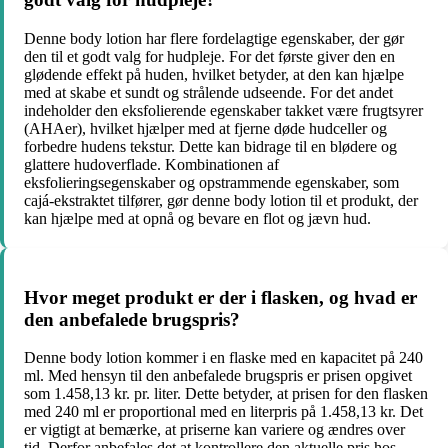
Denne body lotion har flere fordelagtige egenskaber, der gør
den til et godt valg for hudpleje. For det første giver den en
glødende effekt på huden, hvilket betyder, at den kan hjælpe
med at skabe et sundt og strålende udseende. For det andet
indeholder den eksfolierende egenskaber takket være frugtsyrer
(AHAer), hvilket hjælper med at fjerne døde hudceller og
forbedre hudens tekstur. Dette kan bidrage til en blødere og
glattere hudoverflade. Kombinationen af
eksfolieringsegenskaber og opstrammende egenskaber, som
cajá-ekstraktet tilfører, gør denne body lotion til et produkt, der
kan hjælpe med at opnå og bevare en flot og jævn hud.
Hvor meget produkt er der i flasken, og hvad er
den anbefalede brugspris?
Denne body lotion kommer i en flaske med en kapacitet på 240
ml. Med hensyn til den anbefalede brugspris er prisen opgivet
som 1.458,13 kr. pr. liter. Dette betyder, at prisen for den flasken
med 240 ml er proportional med en literpris på 1.458,13 kr. Det
er vigtigt at bemærke, at priserne kan variere og ændres over
tid. Derfor anbefales det at kontrollere den aktuelle pris hos