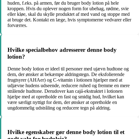
huden, f.eks. på armen, før du bruger body lotion på hele
kroppen. Hvis du oplever nogen form for ubehag, rødme, svie
eller kløe, skal du skylle produktet af med vand og stoppe med
at bruge det. Kontakt en læge, hvis symptomerne vedvarer eller
forværres.
Hvilke specialbehov adresserer denne body
lotion?
Denne body lotion er ideel til personer med ujævn hudtone og
dem, der ønsker at bekæmpe aldringstegn. De eksfolierende
frugtsyrer (AHAer) og C-vitamin i lotionen hjælper med at
udjævne hudens udseende, reducere ruhed og fremme en mere
strålende hudtone. Derudover kan cajá-ekstraktet i lotionen
hjælpe med at opretholde en fast og smidig hud, hvilket kan
være særligt nyttigt for dem, der ønsker at opretholde en
ungdommelig udstråling og reducere tegn på aldring.
Hvilke egenskaber gør denne body lotion til et
godt valg for hudpleje?