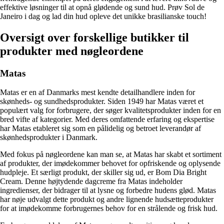
effektive løsninger til at opnå glødende og sund hud. Prøv Sol de
Janeiro i dag og lad din hud opleve det unikke brasilianske touch!
Oversigt over forskellige butikker til
produkter med nøgleordene
Matas
Matas er en af Danmarks mest kendte detailhandlere inden for
skønheds- og sundhedsprodukter. Siden 1949 har Matas været et
populært valg for forbrugere, der søger kvalitetsprodukter inden for en
bred vifte af kategorier. Med deres omfattende erfaring og ekspertise
har Matas etableret sig som en pålidelig og betroet leverandør af
skønhedsprodukter i Danmark.
Med fokus på nøgleordene kan man se, at Matas har skabt et sortiment
af produkter, der imødekommer behovet for opfriskende og oplysende
hudpleje. Et særligt produkt, der skiller sig ud, er Bom Dia Bright
Cream. Denne højtydende dagcreme fra Matas indeholder
ingredienser, der bidrager til at lysne og forbedre hudens glød. Matas
har nøje udvalgt dette produkt og andre lignende hudsætteprodukter
for at imødekomme forbrugernes behov for en strålende og frisk hud.