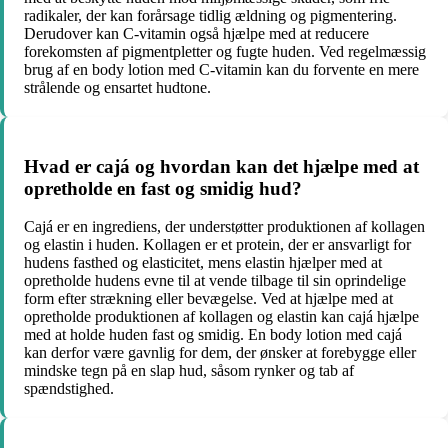
radikaler, der kan forårsage tidlig ældning og pigmentering.
Derudover kan C-vitamin også hjælpe med at reducere
forekomsten af pigmentpletter og fugte huden. Ved regelmæssig
brug af en body lotion med C-vitamin kan du forvente en mere
strålende og ensartet hudtone.
Hvad er cajá og hvordan kan det hjælpe med at
opretholde en fast og smidig hud?
Cajá er en ingrediens, der understøtter produktionen af kollagen
og elastin i huden. Kollagen er et protein, der er ansvarligt for
hudens fasthed og elasticitet, mens elastin hjælper med at
opretholde hudens evne til at vende tilbage til sin oprindelige
form efter strækning eller bevægelse. Ved at hjælpe med at
opretholde produktionen af kollagen og elastin kan cajá hjælpe
med at holde huden fast og smidig. En body lotion med cajá
kan derfor være gavnlig for dem, der ønsker at forebygge eller
mindske tegn på en slap hud, såsom rynker og tab af
spændstighed.