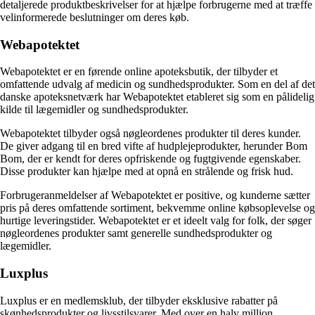
detaljerede produktbeskrivelser for at hjælpe forbrugerne med at træffe
velinformerede beslutninger om deres køb.
Webapotektet
Webapotektet er en førende online apoteksbutik, der tilbyder et
omfattende udvalg af medicin og sundhedsprodukter. Som en del af det
danske apoteksnetværk har Webapotektet etableret sig som en pålidelig
kilde til lægemidler og sundhedsprodukter.
Webapotektet tilbyder også nøgleordenes produkter til deres kunder.
De giver adgang til en bred vifte af hudplejeprodukter, herunder Bom
Bom, der er kendt for deres opfriskende og fugtgivende egenskaber.
Disse produkter kan hjælpe med at opnå en strålende og frisk hud.
Forbrugeranmeldelser af Webapotektet er positive, og kunderne sætter
pris på deres omfattende sortiment, bekvemme online købsoplevelse og
hurtige leveringstider. Webapotektet er et ideelt valg for folk, der søger
nøgleordenes produkter samt generelle sundhedsprodukter og
lægemidler.
Luxplus
Luxplus er en medlemsklub, der tilbyder eksklusive rabatter på
skønhedsprodukter og livsstilsvarer. Med over en halv million