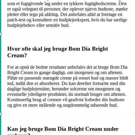
som et fugtgivende lag under en tykkere fugtighedscreme. Den
er også velegnet til personer, der oplever ujævn hudtone, mørke
pletter eller tegn på aldring. Det anbefales altid at foretage en
patch-test og konsultere en hudplejeekspert, hvis du har særlige
hudplejebehov eller sensitiv hud.
Hvor ofte skal jeg bruge Bom Dia Bright
Cream?
For at opnå de bedste resultater anbefales det at bruge Bom Dia
Bright Cream to gange dagligt, om morgenen og om aftenen.
Påfør en passende mængde creme på renset hud og masser blidt
ind, indtil den er absorberet. Du kan derefter fortsætte med din
daglige hudplejerutine, herunder solcreme om morgenen og
eventuelle yderligere produkter, du normalt bruger om aftenen.
Kontinuerlig brug af cremen vil gradvist forbedre din hudtone
og give en mere strålende og ungdommelig udseende hud.
Kan jeg bruge Bom Dia Bright Cream under