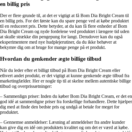
en billig pris
Der er flere grunde til, at det er vigtigt at få Bom Dia Bright Cream til
en billig pris. For det første kan du spare penge ved at købe produktet
til en reduceret pris. Dette betyder, at du kan få flere enheder af Bom
Dia Bright Cream og nyde fordelene ved produktet i længere tid uden
at skulle strække din pengepung for langt. Derudover kan du også
eksperimentere med nye hudplejerutiner, da du ikke behøver at
bekymre dig om at bruge for mange penge på et produkt.
Hvordan du genkender ægte billige tilbud
Når du leder efter et billigt tilbud på Bom Dia Bright Cream eller
ethvert andet produkt, er det vigtigt at kunne genkende ægte tilbud fra
marketingfælder. Her er nogle tip til at skelne mellem autentiske billige
tilbud og overprissætninger:
– Sammenlign priser: Inden du køber Bom Dia Bright Cream, er det en
god idé at sammenligne priser fra forskellige forhandlere. Dette hjælper
dig med at finde den bedste pris og undgå at betale for meget for
produktet.
– Gennemse anmeldelser: Læsning af anmeldelser fra andre kunder
kan give dig en idé om produktets kvalitet og om det er værd at købe.