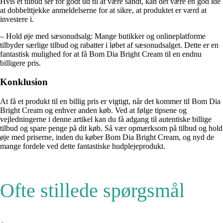
Hvis et tilbud ser for godt ud til at være sandt, kan det være en god idé
at dobbelttjekke anmeldelserne for at sikre, at produktet er værd at
investere i.
– Hold øje med sæsonudsalg: Mange butikker og onlineplatforme
tilbyder særlige tilbud og rabatter i løbet af sæsonudsalget. Dette er en
fantastisk mulighed for at få Bom Dia Bright Cream til en endnu
billigere pris.
Konklusion
At få et produkt til en billig pris er vigtigt, når det kommer til Bom Dia
Bright Cream og enhver anden køb. Ved at følge tipsene og
vejledningerne i denne artikel kan du få adgang til autentiske billige
tilbud og spare penge på dit køb. Så vær opmærksom på tilbud og hold
øje med priserne, inden du køber Bom Dia Bright Cream, og nyd de
mange fordele ved dette fantastiske hudplejeprodukt.
Ofte stillede spørgsmål