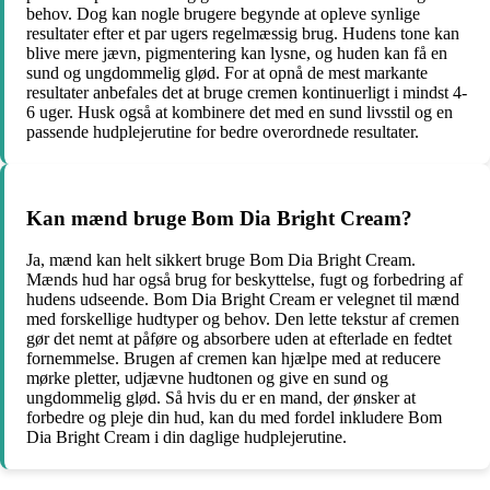
behov. Dog kan nogle brugere begynde at opleve synlige
resultater efter et par ugers regelmæssig brug. Hudens tone kan
blive mere jævn, pigmentering kan lysne, og huden kan få en
sund og ungdommelig glød. For at opnå de mest markante
resultater anbefales det at bruge cremen kontinuerligt i mindst 4-
6 uger. Husk også at kombinere det med en sund livsstil og en
passende hudplejerutine for bedre overordnede resultater.
Kan mænd bruge Bom Dia Bright Cream?
Ja, mænd kan helt sikkert bruge Bom Dia Bright Cream.
Mænds hud har også brug for beskyttelse, fugt og forbedring af
hudens udseende. Bom Dia Bright Cream er velegnet til mænd
med forskellige hudtyper og behov. Den lette tekstur af cremen
gør det nemt at påføre og absorbere uden at efterlade en fedtet
fornemmelse. Brugen af cremen kan hjælpe med at reducere
mørke pletter, udjævne hudtonen og give en sund og
ungdommelig glød. Så hvis du er en mand, der ønsker at
forbedre og pleje din hud, kan du med fordel inkludere Bom
Dia Bright Cream i din daglige hudplejerutine.