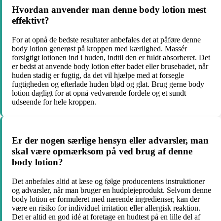
Hvordan anvender man denne body lotion mest
effektivt?
For at opnå de bedste resultater anbefales det at påføre denne
body lotion generøst på kroppen med kærlighed. Massér
forsigtigt lotionen ind i huden, indtil den er fuldt absorberet. Det
er bedst at anvende body lotion efter badet eller brusebadet, når
huden stadig er fugtig, da det vil hjælpe med at forsegle
fugtigheden og efterlade huden blød og glat. Brug gerne body
lotion dagligt for at opnå vedvarende fordele og et sundt
udseende for hele kroppen.
Er der nogen særlige hensyn eller advarsler, man
skal være opmærksom på ved brug af denne
body lotion?
Det anbefales altid at læse og følge producentens instruktioner
og advarsler, når man bruger en hudplejeprodukt. Selvom denne
body lotion er formuleret med nærende ingredienser, kan der
være en risiko for individuel irritation eller allergisk reaktion.
Det er altid en god idé at foretage en hudtest på en lille del af