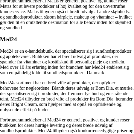
Forbrugeranmeldelser af Matas er generelt positive, og kunder roser
Matas for at levere produkter af høj kvalitet og for den uovertrufne
kundeservice. Matas tilbyder også et bredt udvalg af andre skønheds-
og sundhedsprodukter, såsom hårpleje, makeup og vitaminer – hvilket
gør den til en omfattende destination for alle behov inden for skønhed
og sundhed.
Med24
Med24 er en e-handelsbutik, der specialiserer sig i sundhedsprodukter
og apoteksvarer. Butikken har et bredt udvalg af produkter, der
spænder fra vitaminer og kosttilskud til personlig pleje og medicin.
Med over 10 års erfaring inden for branchen har Med24 etableret sig
som en pålidelig kilde til sundhedsprodukter i Danmark.
Med24s sortiment har en bred vifte af produkter, der opfylder
behovene for nøgleordene. Blandt deres udvalg er Bom Dia, et mærke,
der specialiserer sig i produkter, der fremmer lys hud og en strålende
teint. Med24 tilbyder en bred vifte af produkter fra Bom Dia, herunder
deres Bright Cream, som hjælper med at opnå en opfriskende og
oplysende effekt på huden.
Forbrugeranmeldelser af Med24 er generelt positive, og kunder roser
butikken for deres hurtige levering og deres brede udvalg af
sundhedsprodukter. Med24 tilbyder også konkurrencedygtige priser og