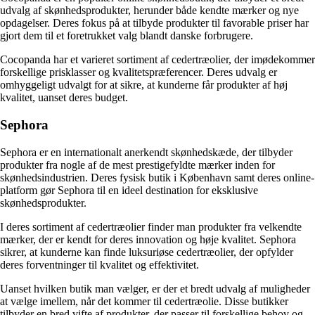
udvalg af skønhedsprodukter, herunder både kendte mærker og nye
opdagelser. Deres fokus på at tilbyde produkter til favorable priser har
gjort dem til et foretrukket valg blandt danske forbrugere.
Cocopanda har et varieret sortiment af cedertræolier, der imødekommer
forskellige prisklasser og kvalitetspræferencer. Deres udvalg er
omhyggeligt udvalgt for at sikre, at kunderne får produkter af høj
kvalitet, uanset deres budget.
Sephora
Sephora er en internationalt anerkendt skønhedskæde, der tilbyder
produkter fra nogle af de mest prestigefyldte mærker inden for
skønhedsindustrien. Deres fysisk butik i København samt deres online-
platform gør Sephora til en ideel destination for eksklusive
skønhedsprodukter.
I deres sortiment af cedertræolier finder man produkter fra velkendte
mærker, der er kendt for deres innovation og høje kvalitet. Sephora
sikrer, at kunderne kan finde luksuriøse cedertræolier, der opfylder
deres forventninger til kvalitet og effektivitet.
Uanset hvilken butik man vælger, er der et bredt udvalg af muligheder
at vælge imellem, når det kommer til cedertræolie. Disse butikker
tilbyder en bred vifte af produkter, der passer til forskellige behov og