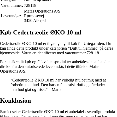
Varenummer:
728118
Matas Operations A/S
Leverandør:
Rørmosevej 1
3450 Allerød
Køb Cedertræolie ØKO 10 ml
Cedertræolie ØKO 10 ml er tilgængelig til køb fra Urtegaarden. Du
kan finde dette produkt under kategorien “Duft til hjemmet” på deres
hjemmeside. Varen er identificeret med varenummer 728118.
For at sikre dit køb og få kvalitetsprodukter anbefales det at handle
direkte fra den autoriserede leverandør, i dette tilfælde Matas
Operations A/S.
“Cedertræolie ØKO 10 ml har virkelig hjulpet mig med at
forbedre min hud. Den har en fantastisk duft og efterlader
min hud glat og frisk.” – Maria
Konklusion
Samlet set er Cedertræolie ØKO 10 ml et anbefalelsesværdigt produkt
til hudpleje. Den er velegnet til sensitiv, uren og fedtet hud og har