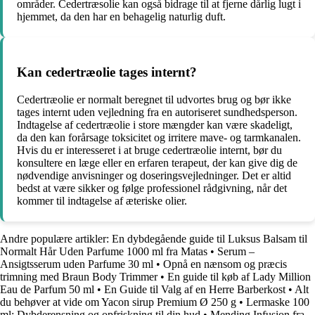
områder. Cedertræsolie kan også bidrage til at fjerne dårlig lugt i
hjemmet, da den har en behagelig naturlig duft.
Kan cedertræolie tages internt?
Cedertræolie er normalt beregnet til udvortes brug og bør ikke
tages internt uden vejledning fra en autoriseret sundhedsperson.
Indtagelse af cedertræolie i store mængder kan være skadeligt,
da den kan forårsage toksicitet og irritere mave- og tarmkanalen.
Hvis du er interesseret i at bruge cedertræolie internt, bør du
konsultere en læge eller en erfaren terapeut, der kan give dig de
nødvendige anvisninger og doseringsvejledninger. Det er altid
bedst at være sikker og følge professionel rådgivning, når det
kommer til indtagelse af æteriske olier.
Andre populære artikler:
En dybdegående guide til Luksus Balsam til
Normalt Hår Uden Parfume 1000 ml fra Matas
•
Serum –
Ansigtsserum uden Parfume 30 ml
•
Opnå en nænsom og præcis
trimning med Braun Body Trimmer
•
En guide til køb af Lady Million
Eau de Parfum 50 ml
•
En Guide til Valg af en Herre Barberkost
•
Alt
du behøver at vide om Yacon sirup Premium Ø 250 g
•
Lermaske 100
ml: Dybderensning og opfriskning til din hud
•
Mending Infusion fra