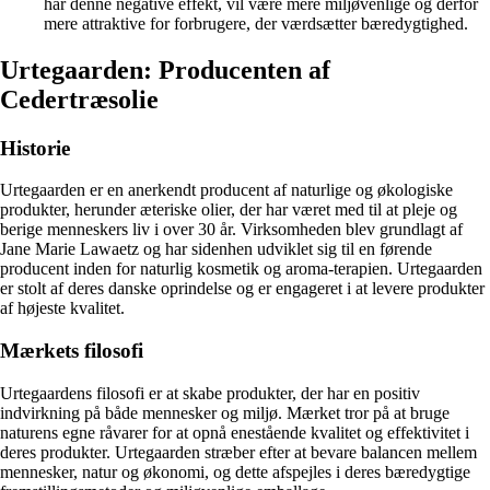
har denne negative effekt, vil være mere miljøvenlige og derfor
mere attraktive for forbrugere, der værdsætter bæredygtighed.
Urtegaarden: Producenten af
Cedertræsolie
Historie
Urtegaarden er en anerkendt producent af naturlige og økologiske
produkter, herunder æteriske olier, der har været med til at pleje og
berige menneskers liv i over 30 år. Virksomheden blev grundlagt af
Jane Marie Lawaetz og har sidenhen udviklet sig til en førende
producent inden for naturlig kosmetik og aroma-terapien. Urtegaarden
er stolt af deres danske oprindelse og er engageret i at levere produkter
af højeste kvalitet.
Mærkets filosofi
Urtegaardens filosofi er at skabe produkter, der har en positiv
indvirkning på både mennesker og miljø. Mærket tror på at bruge
naturens egne råvarer for at opnå enestående kvalitet og effektivitet i
deres produkter. Urtegaarden stræber efter at bevare balancen mellem
mennesker, natur og økonomi, og dette afspejles i deres bæredygtige