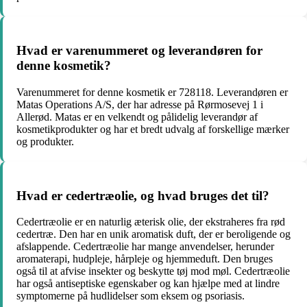
Hvad er varenummeret og leverandøren for
denne kosmetik?
Varenummeret for denne kosmetik er 728118. Leverandøren er
Matas Operations A/S, der har adresse på Rørmosevej 1 i
Allerød. Matas er en velkendt og pålidelig leverandør af
kosmetikprodukter og har et bredt udvalg af forskellige mærker
og produkter.
Hvad er cedertræolie, og hvad bruges det til?
Cedertræolie er en naturlig æterisk olie, der ekstraheres fra rød
cedertræ. Den har en unik aromatisk duft, der er beroligende og
afslappende. Cedertræolie har mange anvendelser, herunder
aromaterapi, hudpleje, hårpleje og hjemmeduft. Den bruges
også til at afvise insekter og beskytte tøj mod møl. Cedertræolie
har også antiseptiske egenskaber og kan hjælpe med at lindre
symptomerne på hudlidelser som eksem og psoriasis.