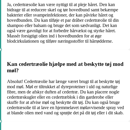
Ja, cedertræsolie kan være nyttigt til at pleje håret. Den kan
bidrage til at reducere skæl og tør hovedbund samt bekæmpe
bakterier eller svampeinfektioner, der kan påvirke håret og
hovedbunden. Du kan tilføje et par dråber cedertræolie til din
shampoo eller balsam og bruge det som sædvanligt. Det kan
også være gavnligt for at forbedre hårvækst og styrke håret.
Massér forsigtigt olien ind i hovedbunden for at øge
blodcirkulationen og tilføre næringsstoffer til hårrødderne.
Kan cedertræolie hjælpe med at beskytte tøj mod
møl?
Absolut! Cedertræolie har længe været brugt til at beskytte tøj
mod møl. Møl er tiltrukket af dyreproteiner i uld og naturlige
fibre, men de afskyr duften af ​​cedertræ. Du kan placere nogle
cedertræskugler eller en cedertræblok i din garderobe eller
skuffe for at afvise møl og beskytte dit tøj. Du kan også bruge
cedertræsolie til at lave en hjemmelavet mølavvisende spray ved
at blande olien med vand og sprøjte det på dit tøj eller i dit skab.