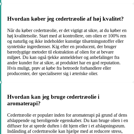
Hvordan køber jeg cedertræolie af høj kvalitet?
Når du køber cedertræolie, er det vigtigt at sikre, at du køber en
høj kvalitetsolie. Start med at kontrollere, om olien er 100% ren
og naturlig og ikke indeholder kunstige tilsætningsstoffer eller
syntetiske ingredienser. Kig efter en producent, der bruger
bæredygtige metoder til ekstraktion af olien for at bevare
miljøet. Du kan også tjekke anmeldelser og anbefalinger fra
andre kunder for at sikre, at produktet har en god reputation.
Hvis muligt, prøv at købe fra betroede forhandlere eller
producenter, der specialiserer sig i æteriske olier.
Hvordan kan jeg bruge cedertræolie i
aromaterapi?
Cedertræolie er populær inden for aromaterapi på grund af dens
afslappende og beroligende egenskaber. Du kan bruge olien i en
diffuser for at sprede duften i dit hjem eller i et afslapningsrum.
Indånding af cedertræsolie kan hjælpe med at reducere stress,