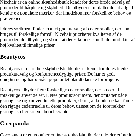
Nicehair er en online skønhedsbutik kendt for deres brede udvalg af
produkter til hårpleje og skønhed. De tilbyder et omfattende udvalg af
kendte og populære mærker, der imødekommer forskellige behov og
præferencer.
I deres sortiment finder man et godt udvalg af cedertræolier, der kan
bruges til forskellige formål. Nicehair prioriterer kvaliteten af de
produkter, de tilbyder, og sikrer, at deres kunder kan finde produkter af
høj kvalitet til rimelige priser.
Beautycos
Beautycos er en online skønhedsbutik, der er kendt for deres brede
produktudvalg og konkurrencedygtige priser. De har et godt
omdømme og har opnået popularitet blandt danske forbrugere.
Beautycos tilbyder flere forskellige cedertræolier, der passer til
forskellige anvendelser. Deres produktsortiment, der omfatter både
økologiske og konventionelle produkter, sikrer, at kunderne kan finde
den rigtige cedertræolie til deres behov, uanset om de foretrækker
økologisk eller konventionel kvalitet.
Cocopanda
Cocopanda er en populær online skønhedsbutik, der tilbyder et bredt