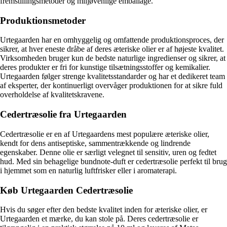
fremstillingsmetoder og miljøvenlige emballage.
Produktionsmetoder
Urtegaarden har en omhyggelig og omfattende produktionsproces, der
sikrer, at hver eneste dråbe af deres æteriske olier er af højeste kvalitet.
Virksomheden bruger kun de bedste naturlige ingredienser og sikrer, at
deres produkter er fri for kunstige tilsætningsstoffer og kemikalier.
Urtegaarden følger strenge kvalitetsstandarder og har et dedikeret team
af eksperter, der kontinuerligt overvåger produktionen for at sikre fuld
overholdelse af kvalitetskravene.
Cedertræsolie fra Urtegaarden
Cedertræsolie er en af Urtegaardens mest populære æteriske olier,
kendt for dens antiseptiske, sammentrækkende og lindrende
egenskaber. Denne olie er særligt velegnet til sensitiv, uren og fedtet
hud. Med sin behagelige bundnote-duft er cedertræsolie perfekt til brug
i hjemmet som en naturlig luftfrisker eller i aromaterapi.
Køb Urtegaarden Cedertræsolie
Hvis du søger efter den bedste kvalitet inden for æteriske olier, er
Urtegaarden et mærke, du kan stole på. Deres cedertræsolie er