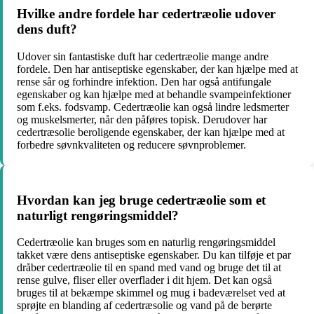
Hvilke andre fordele har cedertræolie udover
dens duft?
Udover sin fantastiske duft har cedertræolie mange andre
fordele. Den har antiseptiske egenskaber, der kan hjælpe med at
rense sår og forhindre infektion. Den har også antifungale
egenskaber og kan hjælpe med at behandle svampeinfektioner
som f.eks. fodsvamp. Cedertræolie kan også lindre ledsmerter
og muskelsmerter, når den påføres topisk. Derudover har
cedertræsolie beroligende egenskaber, der kan hjælpe med at
forbedre søvnkvaliteten og reducere søvnproblemer.
Hvordan kan jeg bruge cedertræolie som et
naturligt rengøringsmiddel?
Cedertræolie kan bruges som en naturlig rengøringsmiddel
takket være dens antiseptiske egenskaber. Du kan tilføje et par
dråber cedertræolie til en spand med vand og bruge det til at
rense gulve, fliser eller overflader i dit hjem. Det kan også
bruges til at bekæmpe skimmel og mug i badeværelset ved at
sprøjte en blanding af cedertræsolie og vand på de berørte