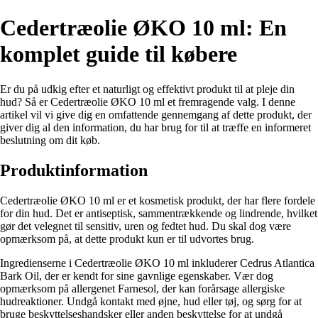
Cedertræolie ØKO 10 ml: En
komplet guide til købere
Er du på udkig efter et naturligt og effektivt produkt til at pleje din
hud? Så er Cedertræolie ØKO 10 ml et fremragende valg. I denne
artikel vil vi give dig en omfattende gennemgang af dette produkt, der
giver dig al den information, du har brug for til at træffe en informeret
beslutning om dit køb.
Produktinformation
Cedertræolie ØKO 10 ml er et kosmetisk produkt, der har flere fordele
for din hud. Det er antiseptisk, sammentrækkende og lindrende, hvilket
gør det velegnet til sensitiv, uren og fedtet hud. Du skal dog være
opmærksom på, at dette produkt kun er til udvortes brug.
Ingredienserne i Cedertræolie ØKO 10 ml inkluderer Cedrus Atlantica
Bark Oil, der er kendt for sine gavnlige egenskaber. Vær dog
opmærksom på allergenet Farnesol, der kan forårsage allergiske
hudreaktioner. Undgå kontakt med øjne, hud eller tøj, og sørg for at
bruge beskyttelseshandsker eller anden beskyttelse for at undgå