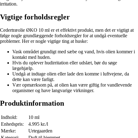
irritation.
Vigtige forholdsregler
Cedertræolie ØKO 10 ml er et effektivt produkt, men det er vigtigt at
følge nogle grundlæggende forholdsregler for at undgå eventuelle
problemer. Her er nogle vigtige ting at huske:
Vask området grundigt med sæbe og vand, hvis olien kommer i
kontakt med huden.
Hvis du oplever hudirritation eller udslæt, bør du søge
lægehjælp.
Undgå at indtage olien eller lade den komme i luftvejene, da
dette kan være farligt.
Vær opmærksom på, at olien kan være giftig for vandlevende
organismer og have langvarige virkninger.
Produktinformation
Indhold:
10 ml
Enhedspris:
4.995 kr./l
Mærke:
Urtegaarden
Kategori:
Duft til hjemmet