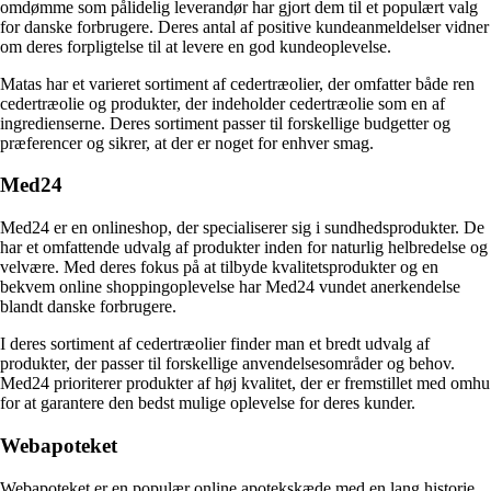
omdømme som pålidelig leverandør har gjort dem til et populært valg
for danske forbrugere. Deres antal af positive kundeanmeldelser vidner
om deres forpligtelse til at levere en god kundeoplevelse.
Matas har et varieret sortiment af cedertræolier, der omfatter både ren
cedertræolie og produkter, der indeholder cedertræolie som en af
ingredienserne. Deres sortiment passer til forskellige budgetter og
præferencer og sikrer, at der er noget for enhver smag.
Med24
Med24 er en onlineshop, der specialiserer sig i sundhedsprodukter. De
har et omfattende udvalg af produkter inden for naturlig helbredelse og
velvære. Med deres fokus på at tilbyde kvalitetsprodukter og en
bekvem online shoppingoplevelse har Med24 vundet anerkendelse
blandt danske forbrugere.
I deres sortiment af cedertræolier finder man et bredt udvalg af
produkter, der passer til forskellige anvendelsesområder og behov.
Med24 prioriterer produkter af høj kvalitet, der er fremstillet med omhu
for at garantere den bedst mulige oplevelse for deres kunder.
Webapoteket
Webapoteket er en populær online apotekskæde med en lang historie