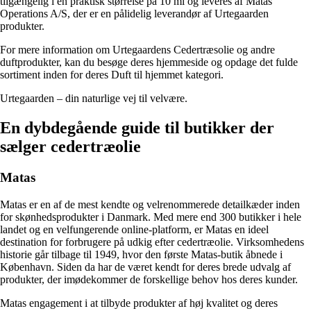
tilgængelig i en praktisk størrelse på 10 ml og leveres af Matas
Operations A/S, der er en pålidelig leverandør af Urtegaarden
produkter.
For mere information om Urtegaardens Cedertræsolie og andre
duftprodukter, kan du besøge deres hjemmeside og opdage det fulde
sortiment inden for deres Duft til hjemmet kategori.
Urtegaarden – din naturlige vej til velvære.
En dybdegående guide til butikker der
sælger cedertræolie
Matas
Matas er en af de mest kendte og velrenommerede detailkæder inden
for skønhedsprodukter i Danmark. Med mere end 300 butikker i hele
landet og en velfungerende online-platform, er Matas en ideel
destination for forbrugere på udkig efter cedertræolie. Virksomhedens
historie går tilbage til 1949, hvor den første Matas-butik åbnede i
København. Siden da har de været kendt for deres brede udvalg af
produkter, der imødekommer de forskellige behov hos deres kunder.
Matas engagement i at tilbyde produkter af høj kvalitet og deres