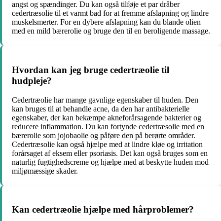
angst og spændinger. Du kan også tilføje et par dråber
cedertræsolie til et varmt bad for at fremme afslapning og lindre
muskelsmerter. For en dybere afslapning kan du blande olien
med en mild bærerolie og bruge den til en beroligende massage.
Hvordan kan jeg bruge cedertræolie til
hudpleje?
Cedertræolie har mange gavnlige egenskaber til huden. Den
kan bruges til at behandle acne, da den har antibakterielle
egenskaber, der kan bekæmpe akneforårsagende bakterier og
reducere inflammation. Du kan fortynde cedertræsolie med en
bærerolie som jojobaolie og påføre den på berørte områder.
Cedertræsolie kan også hjælpe med at lindre kløe og irritation
forårsaget af eksem eller psoriasis. Det kan også bruges som en
naturlig fugtighedscreme og hjælpe med at beskytte huden mod
miljømæssige skader.
Kan cedertræolie hjælpe med hårproblemer?