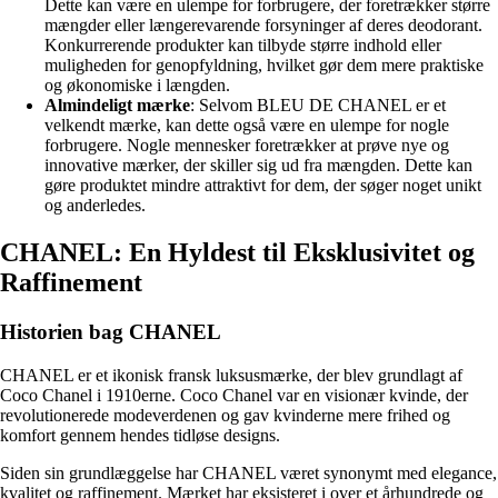
Dette kan være en ulempe for forbrugere, der foretrækker større
mængder eller længerevarende forsyninger af deres deodorant.
Konkurrerende produkter kan tilbyde større indhold eller
muligheden for genopfyldning, hvilket gør dem mere praktiske
og økonomiske i længden.
Almindeligt mærke
: Selvom BLEU DE CHANEL er et
velkendt mærke, kan dette også være en ulempe for nogle
forbrugere. Nogle mennesker foretrækker at prøve nye og
innovative mærker, der skiller sig ud fra mængden. Dette kan
gøre produktet mindre attraktivt for dem, der søger noget unikt
og anderledes.
CHANEL: En Hyldest til Eksklusivitet og
Raffinement
Historien bag CHANEL
CHANEL er et ikonisk fransk luksusmærke, der blev grundlagt af
Coco Chanel i 1910erne. Coco Chanel var en visionær kvinde, der
revolutionerede modeverdenen og gav kvinderne mere frihed og
komfort gennem hendes tidløse designs.
Siden sin grundlæggelse har CHANEL været synonymt med elegance,
kvalitet og raffinement. Mærket har eksisteret i over et århundrede og