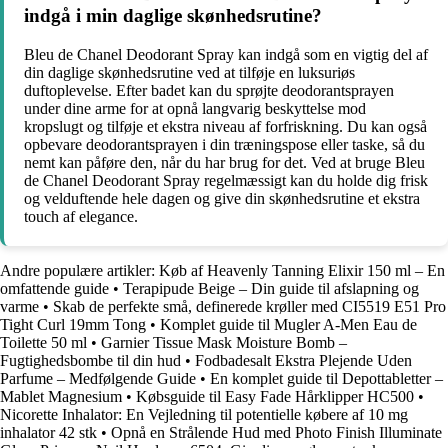
indgå i min daglige skønhedsrutine?
Bleu de Chanel Deodorant Spray kan indgå som en vigtig del af
din daglige skønhedsrutine ved at tilføje en luksuriøs
duftoplevelse. Efter badet kan du sprøjte deodorantsprayen
under dine arme for at opnå langvarig beskyttelse mod
kropslugt og tilføje et ekstra niveau af forfriskning. Du kan også
opbevare deodorantsprayen i din træningspose eller taske, så du
nemt kan påføre den, når du har brug for det. Ved at bruge Bleu
de Chanel Deodorant Spray regelmæssigt kan du holde dig frisk
og velduftende hele dagen og give din skønhedsrutine et ekstra
touch af elegance.
Andre populære artikler:
Køb af Heavenly Tanning Elixir 150 ml – En
omfattende guide
•
Terapipude Beige – Din guide til afslapning og
varme
•
Skab de perfekte små, definerede krøller med CI5519 E51 Pro
Tight Curl 19mm Tong
•
Komplet guide til Mugler A-Men Eau de
Toilette 50 ml
•
Garnier Tissue Mask Moisture Bomb –
Fugtighedsbombe til din hud
•
Fodbadesalt Ekstra Plejende Uden
Parfume – Medfølgende Guide
•
En komplet guide til Depottabletter –
Mablet Magnesium
•
Købsguide til Easy Fade Hårklipper HC500
•
Nicorette Inhalator: En Vejledning til potentielle købere af 10 mg
inhalator 42 stk
•
Opnå en Strålende Hud med Photo Finish Illuminate