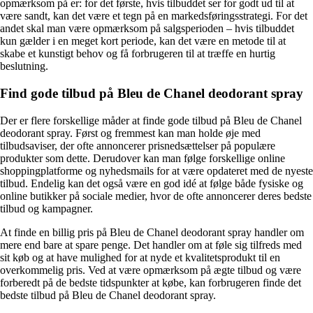
opmærksom på er: for det første, hvis tilbuddet ser for godt ud til at
være sandt, kan det være et tegn på en markedsføringsstrategi. For det
andet skal man være opmærksom på salgsperioden – hvis tilbuddet
kun gælder i en meget kort periode, kan det være en metode til at
skabe et kunstigt behov og få forbrugeren til at træffe en hurtig
beslutning.
Find gode tilbud på Bleu de Chanel deodorant spray
Der er flere forskellige måder at finde gode tilbud på Bleu de Chanel
deodorant spray. Først og fremmest kan man holde øje med
tilbudsaviser, der ofte annoncerer prisnedsættelser på populære
produkter som dette. Derudover kan man følge forskellige online
shoppingplatforme og nyhedsmails for at være opdateret med de nyeste
tilbud. Endelig kan det også være en god idé at følge både fysiske og
online butikker på sociale medier, hvor de ofte annoncerer deres bedste
tilbud og kampagner.
At finde en billig pris på Bleu de Chanel deodorant spray handler om
mere end bare at spare penge. Det handler om at føle sig tilfreds med
sit køb og at have mulighed for at nyde et kvalitetsprodukt til en
overkommelig pris. Ved at være opmærksom på ægte tilbud og være
forberedt på de bedste tidspunkter at købe, kan forbrugeren finde det
bedste tilbud på Bleu de Chanel deodorant spray.