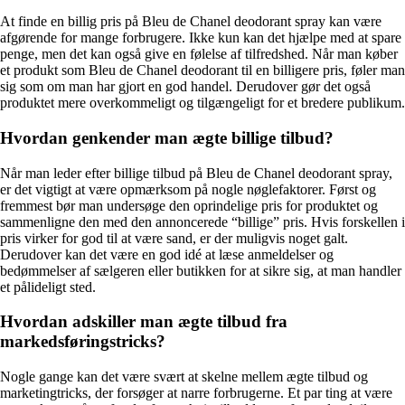
At finde en billig pris på Bleu de Chanel deodorant spray kan være
afgørende for mange forbrugere. Ikke kun kan det hjælpe med at spare
penge, men det kan også give en følelse af tilfredshed. Når man køber
et produkt som Bleu de Chanel deodorant til en billigere pris, føler man
sig som om man har gjort en god handel. Derudover gør det også
produktet mere overkommeligt og tilgængeligt for et bredere publikum.
Hvordan genkender man ægte billige tilbud?
Når man leder efter billige tilbud på Bleu de Chanel deodorant spray,
er det vigtigt at være opmærksom på nogle nøglefaktorer. Først og
fremmest bør man undersøge den oprindelige pris for produktet og
sammenligne den med den annoncerede “billige” pris. Hvis forskellen i
pris virker for god til at være sand, er der muligvis noget galt.
Derudover kan det være en god idé at læse anmeldelser og
bedømmelser af sælgeren eller butikken for at sikre sig, at man handler
et pålideligt sted.
Hvordan adskiller man ægte tilbud fra
markedsføringstricks?
Nogle gange kan det være svært at skelne mellem ægte tilbud og
marketingtricks, der forsøger at narre forbrugerne. Et par ting at være