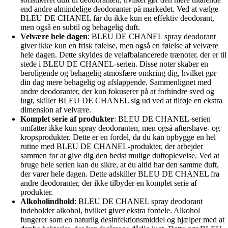
end andre almindelige deodoranter på markedet. Ved at vælge
BLEU DE CHANEL får du ikke kun en effektiv deodorant,
men også en subtil og behagelig duft.
Velvære hele dagen
: BLEU DE CHANEL spray deodorant
giver ikke kun en frisk følelse, men også en følelse af velvære
hele dagen. Dette skyldes de velafbalancerede trænoter, der er til
stede i BLEU DE CHANEL-serien. Disse noter skaber en
beroligende og behagelig atmosfære omkring dig, hvilket gør
din dag mere behagelig og afslappende. Sammenlignet med
andre deodoranter, der kun fokuserer på at forhindre sved og
lugt, skiller BLEU DE CHANEL sig ud ved at tilføje en ekstra
dimension af velvære.
Komplet serie af produkter
: BLEU DE CHANEL-serien
omfatter ikke kun spray deodoranten, men også aftershave- og
kropsprodukter. Dette er en fordel, da du kan opbygge en hel
rutine med BLEU DE CHANEL-produkter, der arbejder
sammen for at give dig den bedst mulige duftoplevelse. Ved at
bruge hele serien kan du sikre, at du altid har den samme duft,
der varer hele dagen. Dette adskiller BLEU DE CHANEL fra
andre deodoranter, der ikke tilbyder en komplet serie af
produkter.
Alkoholindhold
: BLEU DE CHANEL spray deodorant
indeholder alkohol, hvilket giver ekstra fordele. Alkohol
fungerer som en naturlig desinfektionsmiddel og hjælper med at