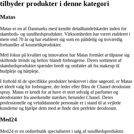
tilbyder produkter i denne kategori
Matas
Matas er en af Danmarks mest kendte detailhandelskæder inden for
skønheds- og sundhedsprodukter. Virksomheden har været etableret i
mere end 70 år og har etableret sig som en pålidelig og troværdig
forhandler af kosmetikprodukter.
Med fokus på kvalitet og innovation har Matas formået at tilpasse sig
skiftende trends og behov blandt forbrugerne. Deres sortiment af
skønhedsprodukter spænder bredt og omfatter alt fra makeup til
hudpleje og hårpleje.
I forhold til de specifikke produkter beskrevet i dine søgeord, er Matas
et ideelt valg for forbrugere, der leder efter Bleu de Chanel deodorant
spray. Matas er kendt for at have et stort udvalg af parfumer og
deodoranter fra anerkendte mærker, herunder Chanel. Deres
professionelle og veluddannede personale er i stand til at vejlede
kunderne og hjælpe dem med at finde den perfekte deodorant.
Med24
Med24 er en onlinebutik specialiseret i salg af sundhedsprodukter.