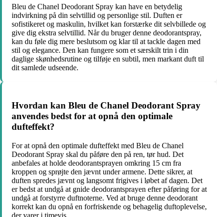
Bleu de Chanel Deodorant Spray kan have en betydelig
indvirkning på din selvtillid og personlige stil. Duften er
sofistikeret og maskulin, hvilket kan forstærke dit selvbillede og
give dig ekstra selvtillid. Når du bruger denne deodorantspray,
kan du føle dig mere beslutsom og klar til at tackle dagen med
stil og elegance. Den kan fungere som et særskilt trin i din
daglige skønhedsrutine og tilføje en subtil, men markant duft til
dit samlede udseende.
Hvordan kan Bleu de Chanel Deodorant Spray
anvendes bedst for at opnå den optimale
dufteffekt?
For at opnå den optimale dufteffekt med Bleu de Chanel
Deodorant Spray skal du påføre den på ren, tør hud. Det
anbefales at holde deodorantsprayen omkring 15 cm fra
kroppen og sprøjte den jævnt under armene. Dette sikrer, at
duften spredes jævnt og langsomt frigives i løbet af dagen. Det
er bedst at undgå at gnide deodorantsprayen efter påføring for at
undgå at forstyrre duftnoterne. Ved at bruge denne deodorant
korrekt kan du opnå en forfriskende og behagelig duftoplevelse,
der varer i timevis.