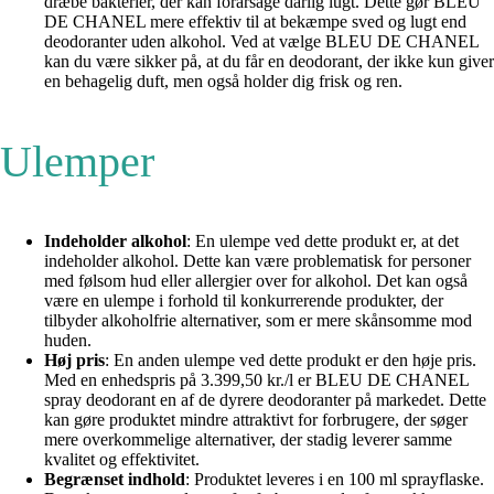
dræbe bakterier, der kan forårsage dårlig lugt. Dette gør BLEU
DE CHANEL mere effektiv til at bekæmpe sved og lugt end
deodoranter uden alkohol. Ved at vælge BLEU DE CHANEL
kan du være sikker på, at du får en deodorant, der ikke kun giver
en behagelig duft, men også holder dig frisk og ren.
Ulemper
Indeholder alkohol
: En ulempe ved dette produkt er, at det
indeholder alkohol. Dette kan være problematisk for personer
med følsom hud eller allergier over for alkohol. Det kan også
være en ulempe i forhold til konkurrerende produkter, der
tilbyder alkoholfrie alternativer, som er mere skånsomme mod
huden.
Høj pris
: En anden ulempe ved dette produkt er den høje pris.
Med en enhedspris på 3.399,50 kr./l er BLEU DE CHANEL
spray deodorant en af ​​de dyrere deodoranter på markedet. Dette
kan gøre produktet mindre attraktivt for forbrugere, der søger
mere overkommelige alternativer, der stadig leverer samme
kvalitet og effektivitet.
Begrænset indhold
: Produktet leveres i en 100 ml sprayflaske.