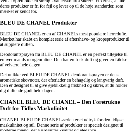
Ved at opretholde en streng kvalitetskontrol sikrer CHANEL, at alle
deres produkter er fri for fejl og lever op til de høje standarder, som
mærket er kendt for.
BLEU DE CHANEL Produkter
BLEU DE CHANEL er en af ​​CHANELs mest populære herredufte.
Mærket har skabt en komplet serie af aftershave- og kropsprodukter til
at supplere duften.
Deodorantsprayen fra BLEU DE CHANEL er en perfekt tilføjelse til
enhver mands morgenrutine. Den har en frisk duft og giver en følelse
af velvære hele dagen.
Det unikke ved BLEU DE CHANEL deodorantsprayen er dens
aromatiske skovnoter, der efterlader en behagelig og langvarig duft.
Den er designet til at give øjeblikkelig friskhed og sikrer, at du holder
dig duftende godt hele dagen.
CHANEL BLEU DE CHANEL – Den Foretrukne
Duft for Tidløs Maskulinitet
CHANEL BLEU DE CHANEL-serien er et udtryk for den tidløse
maskulinitet og stil. Denne serie af produkter er specielt designet til
moderne mænd, der værdsætter kvalitet og elegance.