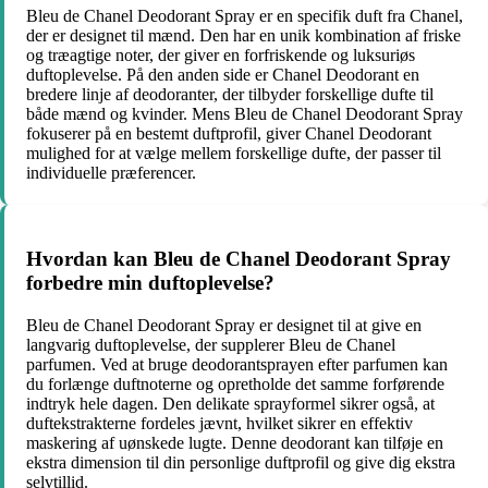
Bleu de Chanel Deodorant Spray er en specifik duft fra Chanel,
der er designet til mænd. Den har en unik kombination af friske
og træagtige noter, der giver en forfriskende og luksuriøs
duftoplevelse. På den anden side er Chanel Deodorant en
bredere linje af deodoranter, der tilbyder forskellige dufte til
både mænd og kvinder. Mens Bleu de Chanel Deodorant Spray
fokuserer på en bestemt duftprofil, giver Chanel Deodorant
mulighed for at vælge mellem forskellige dufte, der passer til
individuelle præferencer.
Hvordan kan Bleu de Chanel Deodorant Spray
forbedre min duftoplevelse?
Bleu de Chanel Deodorant Spray er designet til at give en
langvarig duftoplevelse, der supplerer Bleu de Chanel
parfumen. Ved at bruge deodorantsprayen efter parfumen kan
du forlænge duftnoterne og opretholde det samme forførende
indtryk hele dagen. Den delikate sprayformel sikrer også, at
duftekstrakterne fordeles jævnt, hvilket sikrer en effektiv
maskering af uønskede lugte. Denne deodorant kan tilføje en
ekstra dimension til din personlige duftprofil og give dig ekstra
selvtillid.