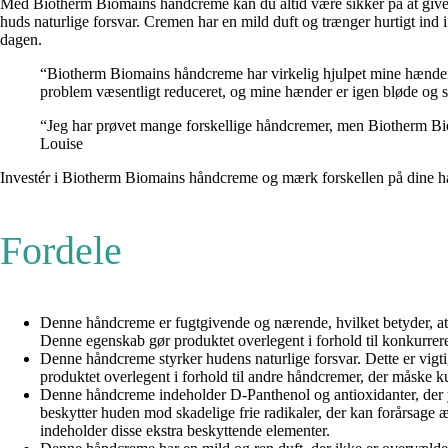
Med Biotherm Biomains håndcreme kan du altid være sikker på at give 
huds naturlige forsvar. Cremen har en mild duft og trænger hurtigt ind
dagen.
“Biotherm Biomains håndcreme har virkelig hjulpet mine hænder. 
problem væsentligt reduceret, og mine hænder er igen bløde og 
“Jeg har prøvet mange forskellige håndcremer, men Biotherm Bioma
Louise
Investér i Biotherm Biomains håndcreme og mærk forskellen på dine hæ
Fordele
Denne håndcreme er fugtgivende og nærende, hvilket betyder, at de
Denne egenskab gør produktet overlegent i forhold til konkurrere
Denne håndcreme styrker hudens naturlige forsvar. Dette er vigt
produktet overlegent i forhold til andre håndcremer, der måske 
Denne håndcreme indeholder D-Panthenol og antioxidanter, der y
beskytter huden mod skadelige frie radikaler, der kan forårsage
indeholder disse ekstra beskyttende elementer.