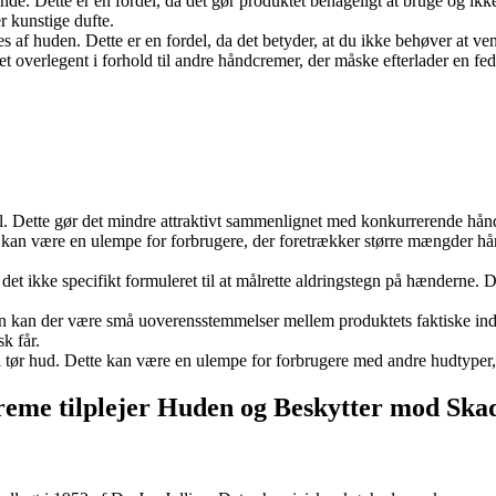
de. Dette er en fordel, da det gør produktet behageligt at bruge og ik
r kunstige dufte.
s af huden. Dette er en fordel, da det betyder, at du ikke behøver at ve
et overlegent i forhold til andre håndcremer, der måske efterlader en fe
l. Dette gør det mindre attraktivt sammenlignet med konkurrerende håndcr
kan være en ulempe for forbrugere, der foretrækker større mængder håndc
et ikke specifikt formuleret til at målrette aldringstegn på hænderne.
en kan der være små uoverensstemmelser mellem produktets faktiske ind
k får.
 til tør hud. Dette kan være en ulempe for forbrugere med andre hudtyper
eme tilplejer Huden og Beskytter mod Ska