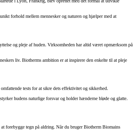
artede i Lyon, Frankrig, blev oprettet med det formål at udvikle
r et unikt forhold mellem mennesker og naturen og hjælper med at
eskyttelse og pleje af huden. Virksomheden har altid været opmærksom på
kers liv. Biotherms ambition er at inspirere den enkelte til at pleje
fattende tests for at sikre dets effektivitet og sikkerhed.
styrker hudens naturlige forsvar og holder hænderne bløde og glatte.
 at forebygge tegn på aldring. Når du bruger Biotherm Biomains