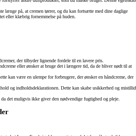
ke forstyrrer andre duftprodukter, som du måske bruger. Denne egenskab
nte længe på, at cremen tørrer, og du kan fortsætte med dine daglige
dtet eller klæbrig fornemmelse på huden.
emer, der tilbyder lignende fordele til en lavere pris.
reme eller ønsker at bruge det i længere tid, da de bliver nødt til at
 Dette kan være en ulempe for forbrugere, der ønsker en håndcreme, der
hold og indholdsdeklarationen. Dette kan skabe usikkerhed og mistillid
, da det muligvis ikke giver den nødvendige fugtighed og pleje.
der