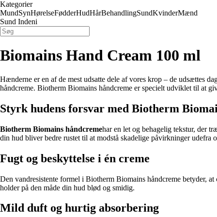
Kategorier
Mund
Syn
Hørelse
Fødder
Hud
Hår
Behandling
Sund
Kvinder
Mænd
Sund Indeni
Biomains Hand Cream 100 ml
Hænderne er en af de mest udsatte dele af vores krop – de udsættes dagli
håndcreme. Biotherm Biomains håndcreme er specielt udviklet til at give
Styrk hudens forsvar med Biotherm Bioma
Biotherm Biomains håndcreme
har en let og behagelig tekstur, der t
din hud bliver bedre rustet til at modstå skadelige påvirkninger udefra o
Fugt og beskyttelse i én creme
Den vandresistente formel i Biotherm Biomains håndcreme betyder, at 
holder på den måde din hud blød og smidig.
Mild duft og hurtig absorbering