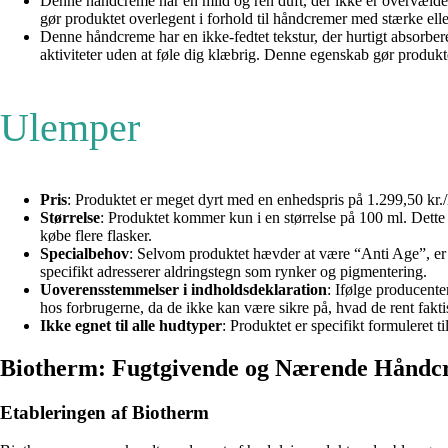
Denne håndcreme har en mild og ren duft, der ikke er overvælden
gør produktet overlegent i forhold til håndcremer med stærke elle
Denne håndcreme har en ikke-fedtet tekstur, der hurtigt absorbere
aktiviteter uden at føle dig klæbrig. Denne egenskab gør produkt
Ulemper
Pris
: Produktet er meget dyrt med en enhedspris på 1.299,50 kr./
Størrelse
: Produktet kommer kun i en størrelse på 100 ml. Dette 
købe flere flasker.
Specialbehov
: Selvom produktet hævder at være “Anti Age”, er d
specifikt adresserer aldringstegn som rynker og pigmentering.
Uoverensstemmelser i indholdsdeklaration
: Ifølge producent
hos forbrugerne, da de ikke kan være sikre på, hvad de rent faktis
Ikke egnet til alle hudtyper
: Produktet er specifikt formuleret
Biotherm: Fugtgivende og Nærende Håndcr
Etableringen af Biotherm