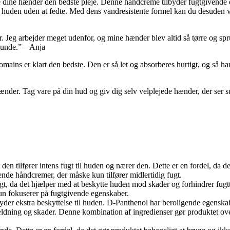
dine hænder den bedste pleje. Denne håndcreme tilbyder fugtgivende o
 i huden uden at fedte. Med dens vandresistente formel kan du desuden 
Jeg arbejder meget udenfor, og mine hænder blev altid så tørre og spr
sunde.” – Anja
ins er klart den bedste. Den er så let og absorberes hurtigt, og så ha
nder. Tag vare på din hud og giv dig selv velplejede hænder, der ser
n tilfører intens fugt til huden og nærer den. Dette er en fordel, da de
nde håndcremer, der måske kun tilfører midlertidig fugt.
igt, da det hjælper med at beskytte huden mod skader og forhindrer fu
kun fokuserer på fugtgivende egenskaber.
der ekstra beskyttelse til huden. D-Panthenol har beroligende egenska
 ældning og skader. Denne kombination af ingredienser gør produktet ov