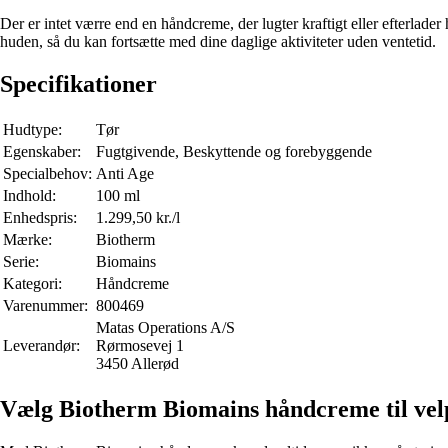
Der er intet værre end en håndcreme, der lugter kraftigt eller efterla
huden, så du kan fortsætte med dine daglige aktiviteter uden ventetid.
Specifikationer
Hudtype:
Tør
Egenskaber:
Fugtgivende, Beskyttende og forebyggende
Specialbehov:
Anti Age
Indhold:
100 ml
Enhedspris:
1.299,50 kr./l
Mærke:
Biotherm
Serie:
Biomains
Kategori:
Håndcreme
Varenummer:
800469
Matas Operations A/S
Leverandør:
Rørmosevej 1
3450 Allerød
Vælg Biotherm Biomains håndcreme til vel