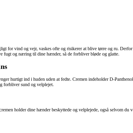
gt for vind og vejr, vaskes ofte og risikerer at blive tørre og ru. Derfo
 fugt og næring til dine hænder, så de forbliver bløde og glatte.
ins
rænger hurtigt ind i huden uden at fedte. Cremen indeholder D-Panthenol 
g forbliver sund og velplejet.
cremen holder dine hænder beskyttede og velplejede, også selvom du v