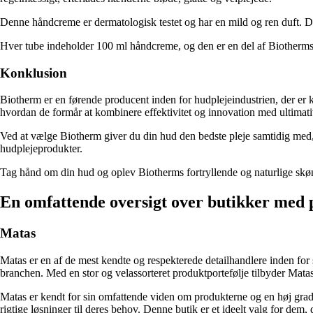
Denne håndcreme er dermatologisk testet og har en mild og ren duft. Den
Hver tube indeholder 100 ml håndcreme, og den er en del af Biotherms 
Konklusion
Biotherm er en førende producent inden for hudplejeindustrien, der er k
hvordan de formår at kombinere effektivitet og innovation med ultimati
Ved at vælge Biotherm giver du din hud den bedste pleje samtidig med, a
hudplejeprodukter.
Tag hånd om din hud og oplev Biotherms fortryllende og naturlige s
En omfattende oversigt over butikker med 
Matas
Matas er en af de mest kendte og respekterede detailhandlere inden for
branchen. Med en stor og velassorteret produktportefølje tilbyder Matas
Matas er kendt for sin omfattende viden om produkterne og en høj grad 
rigtige løsninger til deres behov. Denne butik er et ideelt valg for d