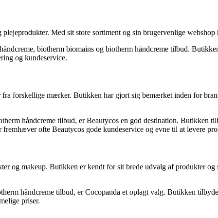
g plejeprodukter. Med sit store sortiment og sin brugervenlige webshop 
m håndcreme, biotherm biomains og biotherm håndcreme tilbud. Butikken
ering og kundeservice.
 fra forskellige mærker. Butikken har gjort sig bemærket inden for bra
herm håndcreme tilbud, er Beautycos en god destination. Butikken tilby
fremhæver ofte Beautycos gode kundeservice og evne til at levere prod
kter og makeup. Butikken er kendt for sit brede udvalg af produkter og 
therm håndcreme tilbud, er Cocopanda et oplagt valg. Butikken tilbyde
elige priser.