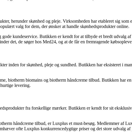
kter, herunder skønhed og pleje. Virksomheden har etableret sig som en 
pulært valg for dem, der ønsker at handle skønhedsprodukter online.
og gode kundeservice. Butikken er kendt for at tilbyde et bredt udvalg
inder det, de søger hos Med24, og at de får en fremragende købsopleve
kter inden for skønhed, pleje og sundhed. Butikken har eksisteret i man
reme, biotherm biomains og biotherm håndcreme tilbud. Butikken har en 
hurtige levering.
sprodukter fra forskellige mærker. Butikken er kendt for sit eksklusive
otherm håndcreme tilbud, er Luxplus et must-besøg. Medlemmer af Luxpl
æver ofte Luxplus konkurrencedygtige priser og det store udvalg af 