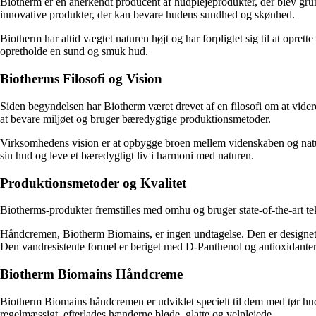
Biotherm er en anerkendt producent af hudplejeprodukter, der blev grun
innovative produkter, der kan bevare hudens sundhed og skønhed.
Biotherm har altid vægtet naturen højt og har forpligtet sig til at opre
opretholde en sund og smuk hud.
Biotherms Filosofi og Vision
Siden begyndelsen har Biotherm været drevet af en filosofi om at vider
at bevare miljøet og bruger bæredygtige produktionsmetoder.
Virksomhedens vision er at opbygge broen mellem videnskaben og naturen 
sin hud og leve et bæredygtigt liv i harmoni med naturen.
Produktionsmetoder og Kvalitet
Biotherms-produkter fremstilles med omhu og bruger state-of-the-art tek
Håndcremen, Biotherm Biomains, er ingen undtagelse. Den er designet ti
Den vandresistente formel er beriget med D-Panthenol og antioxidanter
Biotherm Biomains Håndcreme
Biotherm Biomains håndcremen er udviklet specielt til dem med tør h
regelmæssigt, efterlades hænderne bløde, glatte og velplejede.