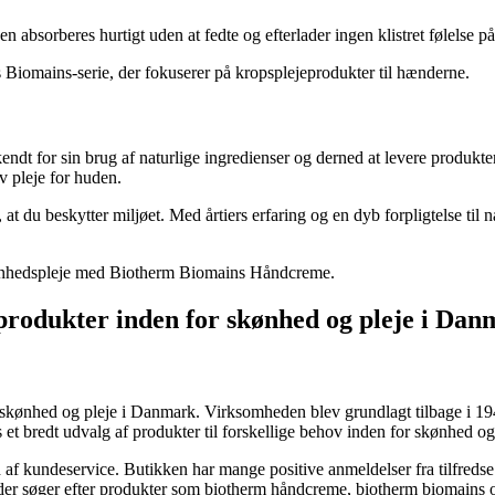
 absorberes hurtigt uden at fedte og efterlader ingen klistret følelse p
Biomains-serie, der fokuserer på kropsplejeprodukter til hænderne.
endt for sin brug af naturlige ingredienser og derned at levere produkt
v pleje for huden.
t du beskytter miljøet. Med årtiers erfaring og en dyb forpligtelse til 
kønhedspleje med Biotherm Biomains Håndcreme.
produkter inden for skønhed og pleje i Da
 skønhed og pleje i Danmark. Virksomheden blev grundlagt tilbage i 1949
 et bredt udvalg af produkter til forskellige behov inden for skønhed og
af kundeservice. Butikken har mange positive anmeldelser fra tilfredse 
em, der søger efter produkter som biotherm håndcreme, biotherm biomains