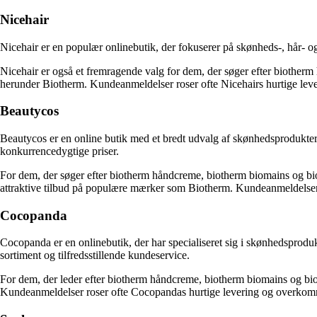
Nicehair
Nicehair er en populær onlinebutik, der fokuserer på skønheds-, hår- o
Nicehair er også et fremragende valg for dem, der søger efter biother
herunder Biotherm. Kundeanmeldelser roser ofte Nicehairs hurtige lev
Beautycos
Beautycos er en online butik med et bredt udvalg af skønhedsprodukter
konkurrencedygtige priser.
For dem, der søger efter biotherm håndcreme, biotherm biomains og biot
attraktive tilbud på populære mærker som Biotherm. Kundeanmeldelser 
Cocopanda
Cocopanda er en onlinebutik, der har specialiseret sig i skønhedsprodu
sortiment og tilfredsstillende kundeservice.
For dem, der leder efter biotherm håndcreme, biotherm biomains og bio
Kundeanmeldelser roser ofte Cocopandas hurtige levering og overkomm