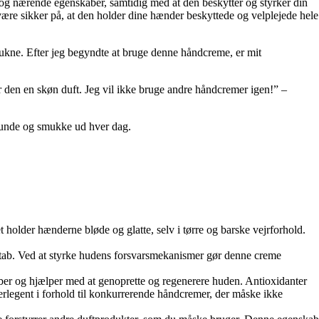
g nærende egenskaber, samtidig med at den beskytter og styrker din
være sikker på, at den holder dine hænder beskyttede og velplejede hele
ukne. Efter jeg begyndte at bruge denne håndcreme, er mit
r den en skøn duft. Jeg vil ikke bruge andre håndcremer igen!” –
 sunde og smukke ud hver dag.
t holder hænderne bløde og glatte, selv i tørre og barske vejrforhold.
gttab. Ved at styrke hudens forsvarsmekanismer gør denne creme
ber og hjælper med at genoprette og regenerere huden. Antioxidanter
erlegent i forhold til konkurrerende håndcremer, der måske ikke