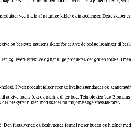
dlagt i 1952 af Dr. Jos Jullien. Det schweiziske skønhedsmærke, som st
tte produkter ved hjælp af naturlige kilder og ingredienser. Dette skabe
egive og beskytte naturens skatte for at give de bedste løsninger til b
og levere effektive og naturlige produkter, der gør en forskel i mennes
nologi. Hvert produkt følger strenge kvalitetsstandarder og gennemgår om
l at give intens fugt og næring til tør hud. Teknologien bag Biomains 
, der beskytter huden mod skader fra miljømæssige stressfaktorer.
ud. Den fugtgivende og beskyttende formel nærer huden og hjælper med