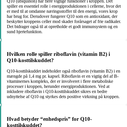
Q10 (ubiquinon) har flere vigtige funktioner i kroppen. Det
spiller en essentiel rolle i energiproduktionen i cellerne, hvor det
er med til at omdanne næringsstoffer til den energi, vores krop
har brug for. Derudover fungerer Q10 som en antioxidant, der
beskytter kroppens celler mod skader forårsaget af frie radikaler.
Det bidrager også til at opretholde et godt immunsystem og en
sund hjertefunktion.
Hvilken rolle spiller riboflavin (vitamin B2) i
Q10-kosttilskuddet?
Q10-kosttilskuddet indeholder også riboflavin (vitamin B2) i en
mængde på 1,4 mg pr. kapsel. Riboflavin er en vigtig del af B-
vitaminernes kompleks, der er involveret i flere metaboliske
processer i kroppen, herunder energiproduktionen. Ved at
inkludere riboflavin i Q10-kosttilskuddet sikres en bedre
udnyttelse af Q10 og styrkes dets positive virkning på kroppen.
Hvad betyder “enhedspris” for Q10-
kosttilskuddet?