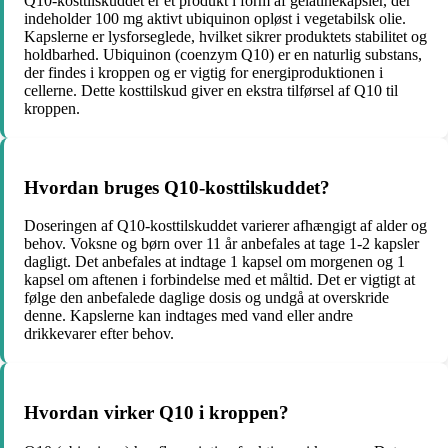
Q10-kosttilskuddet er et produkt i form af gelatinekapsler, der
indeholder 100 mg aktivt ubiquinon opløst i vegetabilsk olie.
Kapslerne er lysforseglede, hvilket sikrer produktets stabilitet og
holdbarhed. Ubiquinon (coenzym Q10) er en naturlig substans,
der findes i kroppen og er vigtig for energiproduktionen i
cellerne. Dette kosttilskud giver en ekstra tilførsel af Q10 til
kroppen.
Hvordan bruges Q10-kosttilskuddet?
Doseringen af Q10-kosttilskuddet varierer afhængigt af alder og
behov. Voksne og børn over 11 år anbefales at tage 1-2 kapsler
dagligt. Det anbefales at indtage 1 kapsel om morgenen og 1
kapsel om aftenen i forbindelse med et måltid. Det er vigtigt at
følge den anbefalede daglige dosis og undgå at overskride
denne. Kapslerne kan indtages med vand eller andre
drikkevarer efter behov.
Hvordan virker Q10 i kroppen?