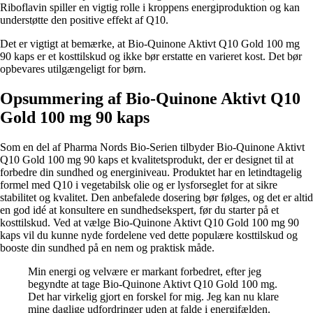
Riboflavin spiller en vigtig rolle i kroppens energiproduktion og kan
understøtte den positive effekt af Q10.
Det er vigtigt at bemærke, at Bio-Quinone Aktivt Q10 Gold 100 mg
90 kaps er et kosttilskud og ikke bør erstatte en varieret kost. Det bør
opbevares utilgængeligt for børn.
Opsummering af Bio-Quinone Aktivt Q10
Gold 100 mg 90 kaps
Som en del af Pharma Nords Bio-Serien tilbyder Bio-Quinone Aktivt
Q10 Gold 100 mg 90 kaps et kvalitetsprodukt, der er designet til at
forbedre din sundhed og energiniveau. Produktet har en letindtagelig
formel med Q10 i vegetabilsk olie og er lysforseglet for at sikre
stabilitet og kvalitet. Den anbefalede dosering bør følges, og det er altid
en god idé at konsultere en sundhedsekspert, før du starter på et
kosttilskud. Ved at vælge Bio-Quinone Aktivt Q10 Gold 100 mg 90
kaps vil du kunne nyde fordelene ved dette populære kosttilskud og
booste din sundhed på en nem og praktisk måde.
Min energi og velvære er markant forbedret, efter jeg
begyndte at tage Bio-Quinone Aktivt Q10 Gold 100 mg.
Det har virkelig gjort en forskel for mig. Jeg kan nu klare
mine daglige udfordringer uden at falde i energifælden.