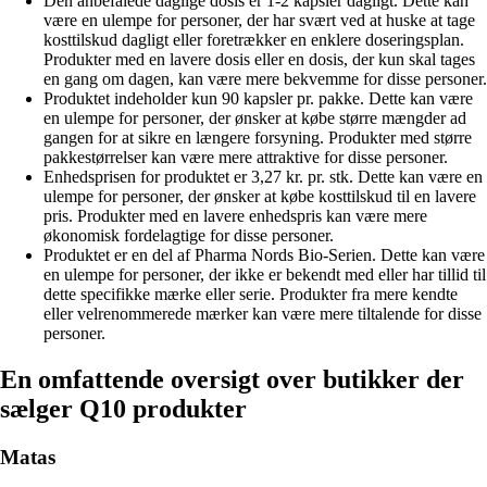
Den anbefalede daglige dosis er 1-2 kapsler dagligt. Dette kan
være en ulempe for personer, der har svært ved at huske at tage
kosttilskud dagligt eller foretrækker en enklere doseringsplan.
Produkter med en lavere dosis eller en dosis, der kun skal tages
en gang om dagen, kan være mere bekvemme for disse personer.
Produktet indeholder kun 90 kapsler pr. pakke. Dette kan være
en ulempe for personer, der ønsker at købe større mængder ad
gangen for at sikre en længere forsyning. Produkter med større
pakkestørrelser kan være mere attraktive for disse personer.
Enhedsprisen for produktet er 3,27 kr. pr. stk. Dette kan være en
ulempe for personer, der ønsker at købe kosttilskud til en lavere
pris. Produkter med en lavere enhedspris kan være mere
økonomisk fordelagtige for disse personer.
Produktet er en del af Pharma Nords Bio-Serien. Dette kan være
en ulempe for personer, der ikke er bekendt med eller har tillid til
dette specifikke mærke eller serie. Produkter fra mere kendte
eller velrenommerede mærker kan være mere tiltalende for disse
personer.
En omfattende oversigt over butikker der
sælger Q10 produkter
Matas