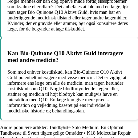
Nogle mennesker kan dog opleve milde fordøjelsesproblemer
som kvalme eller diarré. Det anbefales at tale med en læge, før
man tager Bio-Quinone Q10 Aktivt Guld, hvis man har en
underliggende medicinsk tilstand eller tager andre lægemidler.
Kvinder, der er gravide eller ammer, bør også konsultere deres
læge, før de begynder at tage tilskuddet.
Kan Bio-Quinone Q10 Aktivt Guld interagere
med andre medicin?
Som med enhver kosttilskud, kan Bio-Quinone Q10 Aktivt
Guld potentielt interagere med visse medicin. Det er vigtigt at
informere ens læge om alle de medicin, man tager, herunder
kosttilskud som Q10. Nogle blodfortyndende lægemidler,
statiner og medicin til højt blodtryk kan muligvis have en
interaktion med Q10. En læge kan give mere præcis
information og vejledning baseret på ens individuelle
medicinske historie og behandlingsplan.
Andre populære artikler:
Tandbørste Solo Medium: En Optimal
Tandbørste til Svært tilgængelige Områder
•
K18 Molecular Repair