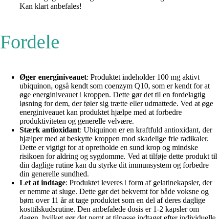
Kan klart anbefales!
Fordele
Øger energiniveauet
: Produktet indeholder 100 mg aktivt
ubiquinon, også kendt som coenzym Q10, som er kendt for at
øge energiniveauet i kroppen. Dette gør det til en fordelagtig
løsning for dem, der føler sig trætte eller udmattede. Ved at øge
energiniveauet kan produktet hjælpe med at forbedre
produktiviteten og generelle velvære.
Stærk antioxidant
: Ubiquinon er en kraftfuld antioxidant, der
hjælper med at beskytte kroppen mod skadelige frie radikaler.
Dette er vigtigt for at opretholde en sund krop og mindske
risikoen for aldring og sygdomme. Ved at tilføje dette produkt til
din daglige rutine kan du styrke dit immunsystem og forbedre
din generelle sundhed.
Let at indtage
: Produktet leveres i form af gelatinekapsler, der
er nemme at sluge. Dette gør det bekvemt for både voksne og
børn over 11 år at tage produktet som en del af deres daglige
kosttilskudsrutine. Den anbefalede dosis er 1-2 kapsler om
dagen, hvilket gør det nemt at tilpasse indtaget efter individuelle