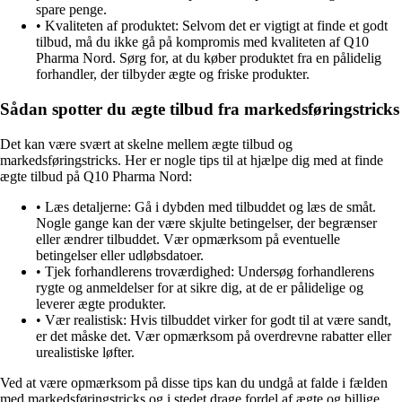
spare penge.
• Kvaliteten af produktet: Selvom det er vigtigt at finde et godt
tilbud, må du ikke gå på kompromis med kvaliteten af Q10
Pharma Nord. Sørg for, at du køber produktet fra en pålidelig
forhandler, der tilbyder ægte og friske produkter.
Sådan spotter du ægte tilbud fra markedsføringstricks
Det kan være svært at skelne mellem ægte tilbud og
markedsføringstricks. Her er nogle tips til at hjælpe dig med at finde
ægte tilbud på Q10 Pharma Nord:
• Læs detaljerne: Gå i dybden med tilbuddet og læs de småt.
Nogle gange kan der være skjulte betingelser, der begrænser
eller ændrer tilbuddet. Vær opmærksom på eventuelle
betingelser eller udløbsdatoer.
• Tjek forhandlerens troværdighed: Undersøg forhandlerens
rygte og anmeldelser for at sikre dig, at de er pålidelige og
leverer ægte produkter.
• Vær realistisk: Hvis tilbuddet virker for godt til at være sandt,
er det måske det. Vær opmærksom på overdrevne rabatter eller
urealistiske løfter.
Ved at være opmærksom på disse tips kan du undgå at falde i fælden
med markedsføringstricks og i stedet drage fordel af ægte og billige