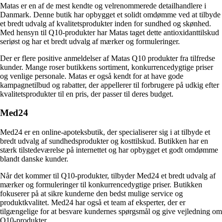
Matas er en af de mest kendte og velrenommerede detailhandlere i
Danmark. Denne butik har opbygget et solidt omdømme ved at tilbyde
et bredt udvalg af kvalitetsprodukter inden for sundhed og skønhed.
Med hensyn til Q10-produkter har Matas taget dette antioxidanttilskud
seriøst og har et bredt udvalg af mærker og formuleringer.
Der er flere positive anmeldelser af Matas Q10 produkter fra tilfredse
kunder. Mange roser butikkens sortiment, konkurrencedygtige priser
og venlige personale. Matas er også kendt for at have gode
kampagnetilbud og rabatter, der appellerer til forbrugere på udkig efter
kvalitetsprodukter til en pris, der passer til deres budget.
Med24
Med24 er en online-apoteksbutik, der specialiserer sig i at tilbyde et
bredt udvalg af sundhedsprodukter og kosttilskud. Butikken har en
stærk tilstedeværelse på internettet og har opbygget et godt omdømme
blandt danske kunder.
Når det kommer til Q10-produkter, tilbyder Med24 et bredt udvalg af
mærker og formuleringer til konkurrencedygtige priser. Butikken
fokuserer på at sikre kunderne den bedst mulige service og
produktkvalitet. Med24 har også et team af eksperter, der er
tilgængelige for at besvare kundernes spørgsmål og give vejledning om
Q10-produkter.