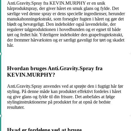
Anti.Gravity.Spray fra KEVIN.MURPHY er en unik
hårproduktspray, der giver håret en smuk glans og fylde. Det
særlige ved denne spray er dens specielle ingredienser, herunder
manukahonningekstrakt, som forsegler fugten i håret og gør det
blødt og bevægeligt. Den indeholder også lavendelolie, der
regulerer talgproduktionen i hovedbunden og er egnet til både
tørt og fedtet hår. Yderligere indeholder den grapefrugtekstrakt,
der fremmer hårvæksten og er særligt gavnligt for tørt og skadet
hår.
Hvordan bruges Anti.Gravity.Spray fra
KEVIN.MURPHY?
Anti.Gravity.Spray anvendes ved at sprøjte den i fugtigt hår før
styling. På denne måde kan produktet effektivt fordeles i håret
og give glans og fylde til din frisure. Det anbefales at følge
stylinginstruktionerne på produktet for at opnå de bedste
resultater.
Hvad er fordelene ved at bruge