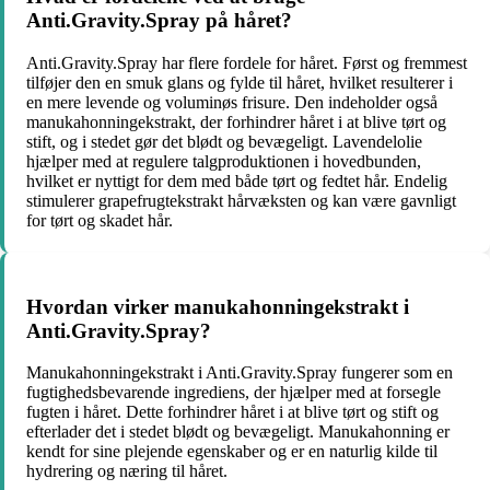
Anti.Gravity.Spray på håret?
Anti.Gravity.Spray har flere fordele for håret. Først og fremmest
tilføjer den en smuk glans og fylde til håret, hvilket resulterer i
en mere levende og voluminøs frisure. Den indeholder også
manukahonningekstrakt, der forhindrer håret i at blive tørt og
stift, og i stedet gør det blødt og bevægeligt. Lavendelolie
hjælper med at regulere talgproduktionen i hovedbunden,
hvilket er nyttigt for dem med både tørt og fedtet hår. Endelig
stimulerer grapefrugtekstrakt hårvæksten og kan være gavnligt
for tørt og skadet hår.
Hvordan virker manukahonningekstrakt i
Anti.Gravity.Spray?
Manukahonningekstrakt i Anti.Gravity.Spray fungerer som en
fugtighedsbevarende ingrediens, der hjælper med at forsegle
fugten i håret. Dette forhindrer håret i at blive tørt og stift og
efterlader det i stedet blødt og bevægeligt. Manukahonning er
kendt for sine plejende egenskaber og er en naturlig kilde til
hydrering og næring til håret.