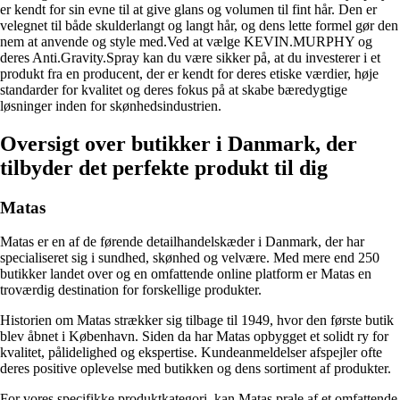
er kendt for sin evne til at give glans og volumen til fint hår. Den er
velegnet til både skulderlangt og langt hår, og dens lette formel gør den
nem at anvende og style med.Ved at vælge KEVIN.MURPHY og
deres Anti.Gravity.Spray kan du være sikker på, at du investerer i et
produkt fra en producent, der er kendt for deres etiske værdier, høje
standarder for kvalitet og deres fokus på at skabe bæredygtige
løsninger inden for skønhedsindustrien.
Oversigt over butikker i Danmark, der
tilbyder det perfekte produkt til dig
Matas
Matas er en af de førende detailhandelskæder i Danmark, der har
specialiseret sig i sundhed, skønhed og velvære. Med mere end 250
butikker landet over og en omfattende online platform er Matas en
troværdig destination for forskellige produkter.
Historien om Matas strækker sig tilbage til 1949, hvor den første butik
blev åbnet i København. Siden da har Matas opbygget et solidt ry for
kvalitet, pålidelighed og ekspertise. Kundeanmeldelser afspejler ofte
deres positive oplevelse med butikken og dens sortiment af produkter.
For vores specifikke produktkategori, kan Matas prale af et omfattende