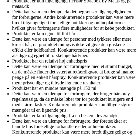
Produktet er kun tilgængeligt i Frisør Stylebox by Matas og på
matas.dk
Dette kan være en ulempe, da det begrænser tilgængeligheden
for forbrugerne. Andre konkurrerende produkter kan være mere
bredt tilgængelige i forskellige butikker og onlineplatforme,
hvilket giver forbrugerne flere muligheder for at købe produktet.
Produktet er kun egnet til fint hår
Dette kan være en ulempe for personer med tykkere eller mere
kruset hår, da produktet muligvis ikke vil give den ønskede
effekt eller holdbarhed. Konkurrerende produkter kan være mere
alsidige og egnet til forskellige hårtyper.
Produktet har en relativt høj enhedspris
Dette kan være en ulempe for forbrugere med et stramt budget,
da de måske finder det svært at retfærdiggøre at bruge så mange
penge på en enkelt hårspray. Konkurrerende produkter kan være
mere prisvenlige og tilbyde lignende resultater.
Produktet har en mindre mængde på 150 ml
Dette kan være en ulempe for forbrugere, der bruger hårspray
regelmæssigt, da de måske løber tør for produktet hurtigere end
med større flasker. Konkurrerende produkter kan tilbyde større
mængder til en lignende pris.
Produktet er kun tilgængeligt fra en bestemt leverandør
Dette kan være en ulempe for forbrugere, der foretrækker at
handle hos forskellige forhandlere eller onlinebutikker.
Konkurrerende produkter kan være mere bredt tilgængelige og