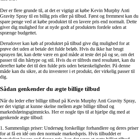
Der er flere grunde til, at det er vigtigt at købe Kevin Murphy Anti
Gravity Spray til en billig pris eller på tilbud. Først og fremmest kan du
spare penge ved at købe produktet til en lavere pris end normalt. Dette
giver dig mulighed for at nyde godt af produktets fordele uden at
sprænge budgettet.
Derudover kan køb af produktet på tilbud give dig mulighed for at
prøve det uden at betale det fulde beløb. Hvis du ikke har brugt
sprayen før, kan dette være en god måde at teste det på og se, om det
passer til din hårtype og stil. Hvis du er tilfreds med resultatet, kan du
derefter købe det til den fulde pris uden betænkeligheder. På denne
måde kan du sikre, at du investerer i et produkt, der virkelig passer til
dig.
Sådan genkender du ægte billige tilbud
Når du leder efter billige tilbud på Kevin Murphy Anti Gravity Spray,
er det vigtigt at kunne skelne mellem ægte billige tilbud og
markedsføringsgimmicks. Her er nogle tips til at hjælpe dig med at
genkende ægte tilbud:
1. Sammenlign priser: Undersøg forskellige forhandlere og deres priser
for at få en idé om den normale markedspris. Hvis tilbuddet er