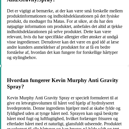
Det er vigtigt at bemærke, at der kan være små forskelle mellem
produktinformationen og indholdsdeklarationen på det fysiske
produkt, du modtager fra Matas. For at sikre, at du har den
nøjagtige information om produktet, anbefales det altid at tjekke
indholdsdeklarationen på selve produktet. Dette kan være
relevant, hvis du har specifikke allergier eller ønsker at undgå
visse ingredienser. Derudover kan det være en god idé at læse
andre kunders anmeldelser af produktet for at få en bedre
forståelse af, hvordan det kan fungere for forskellige hårtyper
og stylingbehov.
Hvordan fungerer Kevin Murphy Anti Gravity
Spray?
Kevin Murphy Anti Gravity Spray er specielt formuleret til at
give en letvægtsvolumen til håret ved hjælp af hydrolyseret
hvedeprotein. Denne ingrediens hjælper med at skabe fylde og
fyldighed uden at tynge håret ned. Sprayen kan også beskytte
håret mod fugt og luftfugtighed, hvilket forlænger frisuren og
efterlader håret med et naturligt, glansfuldt udseende. Produktet
er velegnet til alle hårtyper og kan bruges på både vådt og tørt