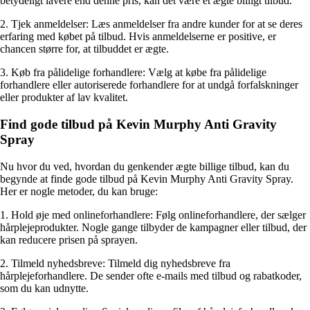
betydeligt lavere end denne pris, kan det være et ægte billigt tilbud.
2. Tjek anmeldelser: Læs anmeldelser fra andre kunder for at se deres
erfaring med købet på tilbud. Hvis anmeldelserne er positive, er
chancen større for, at tilbuddet er ægte.
3. Køb fra pålidelige forhandlere: Vælg at købe fra pålidelige
forhandlere eller autoriserede forhandlere for at undgå forfalskninger
eller produkter af lav kvalitet.
Find gode tilbud på Kevin Murphy Anti Gravity
Spray
Nu hvor du ved, hvordan du genkender ægte billige tilbud, kan du
begynde at finde gode tilbud på Kevin Murphy Anti Gravity Spray.
Her er nogle metoder, du kan bruge:
1. Hold øje med onlineforhandlere: Følg onlineforhandlere, der sælger
hårplejeprodukter. Nogle gange tilbyder de kampagner eller tilbud, der
kan reducere prisen på sprayen.
2. Tilmeld nyhedsbreve: Tilmeld dig nyhedsbreve fra
hårplejeforhandlere. De sender ofte e-mails med tilbud og rabatkoder,
som du kan udnytte.