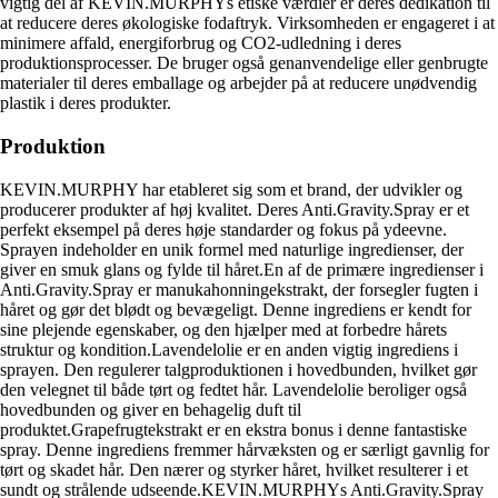
vigtig del af KEVIN.MURPHYs etiske værdier er deres dedikation til
at reducere deres økologiske fodaftryk. Virksomheden er engageret i at
minimere affald, energiforbrug og CO2-udledning i deres
produktionsprocesser. De bruger også genanvendelige eller genbrugte
materialer til deres emballage og arbejder på at reducere unødvendig
plastik i deres produkter.
Produktion
KEVIN.MURPHY har etableret sig som et brand, der udvikler og
producerer produkter af høj kvalitet. Deres Anti.Gravity.Spray er et
perfekt eksempel på deres høje standarder og fokus på ydeevne.
Sprayen indeholder en unik formel med naturlige ingredienser, der
giver en smuk glans og fylde til håret.En af de primære ingredienser i
Anti.Gravity.Spray er manukahonningekstrakt, der forsegler fugten i
håret og gør det blødt og bevægeligt. Denne ingrediens er kendt for
sine plejende egenskaber, og den hjælper med at forbedre hårets
struktur og kondition.Lavendelolie er en anden vigtig ingrediens i
sprayen. Den regulerer talgproduktionen i hovedbunden, hvilket gør
den velegnet til både tørt og fedtet hår. Lavendelolie beroliger også
hovedbunden og giver en behagelig duft til
produktet.Grapefrugtekstrakt er en ekstra bonus i denne fantastiske
spray. Denne ingrediens fremmer hårvæksten og er særligt gavnlig for
tørt og skadet hår. Den nærer og styrker håret, hvilket resulterer i et
sundt og strålende udseende.KEVIN.MURPHYs Anti.Gravity.Spray