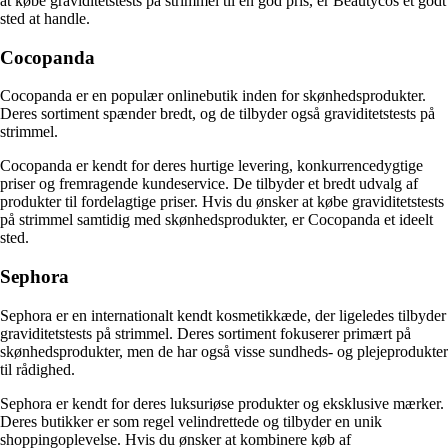
at købe graviditetstests på strimmel til en god pris, er Beautycos et godt
sted at handle.
Cocopanda
Cocopanda er en populær onlinebutik inden for skønhedsprodukter.
Deres sortiment spænder bredt, og de tilbyder også graviditetstests på
strimmel.
Cocopanda er kendt for deres hurtige levering, konkurrencedygtige
priser og fremragende kundeservice. De tilbyder et bredt udvalg af
produkter til fordelagtige priser. Hvis du ønsker at købe graviditetstests
på strimmel samtidig med skønhedsprodukter, er Cocopanda et ideelt
sted.
Sephora
Sephora er en internationalt kendt kosmetikkæde, der ligeledes tilbyder
graviditetstests på strimmel. Deres sortiment fokuserer primært på
skønhedsprodukter, men de har også visse sundheds- og plejeprodukter
til rådighed.
Sephora er kendt for deres luksuriøse produkter og eksklusive mærker.
Deres butikker er som regel velindrettede og tilbyder en unik
shoppingoplevelse. Hvis du ønsker at kombinere køb af