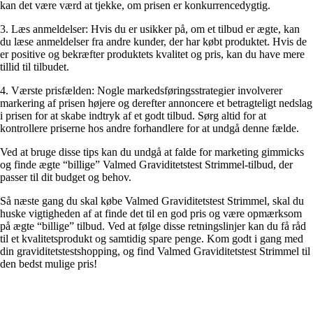
kan det være værd at tjekke, om prisen er konkurrencedygtig.
3. Læs anmeldelser: Hvis du er usikker på, om et tilbud er ægte, kan
du læse anmeldelser fra andre kunder, der har købt produktet. Hvis de
er positive og bekræfter produktets kvalitet og pris, kan du have mere
tillid til tilbudet.
4. Værste prisfælden: Nogle markedsføringsstrategier involverer
markering af prisen højere og derefter annoncere et betragteligt nedslag
i prisen for at skabe indtryk af et godt tilbud. Sørg altid for at
kontrollere priserne hos andre forhandlere for at undgå denne fælde.
Ved at bruge disse tips kan du undgå at falde for marketing gimmicks
og finde ægte “billige” Valmed Graviditetstest Strimmel-tilbud, der
passer til dit budget og behov.
Så næste gang du skal købe Valmed Graviditetstest Strimmel, skal du
huske vigtigheden af at finde det til en god pris og være opmærksom
på ægte “billige” tilbud. Ved at følge disse retningslinjer kan du få råd
til et kvalitetsprodukt og samtidig spare penge. Kom godt i gang med
din graviditetstestshopping, og find Valmed Graviditetstest Strimmel til
den bedst mulige pris!