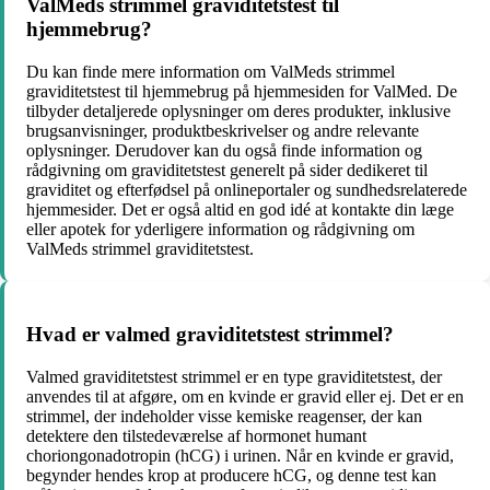
ValMeds strimmel graviditetstest til
hjemmebrug?
Du kan finde mere information om ValMeds strimmel
graviditetstest til hjemmebrug på hjemmesiden for ValMed. De
tilbyder detaljerede oplysninger om deres produkter, inklusive
brugsanvisninger, produktbeskrivelser og andre relevante
oplysninger. Derudover kan du også finde information og
rådgivning om graviditetstest generelt på sider dedikeret til
graviditet og efterfødsel på onlineportaler og sundhedsrelaterede
hjemmesider. Det er også altid en god idé at kontakte din læge
eller apotek for yderligere information og rådgivning om
ValMeds strimmel graviditetstest.
Hvad er valmed graviditetstest strimmel?
Valmed graviditetstest strimmel er en type graviditetstest, der
anvendes til at afgøre, om en kvinde er gravid eller ej. Det er en
strimmel, der indeholder visse kemiske reagenser, der kan
detektere den tilstedeværelse af hormonet humant
choriongonadotropin (hCG) i urinen. Når en kvinde er gravid,
begynder hendes krop at producere hCG, og denne test kan