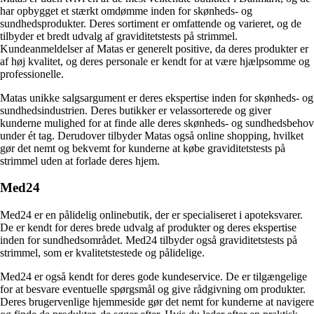
har opbygget et stærkt omdømme inden for skønheds- og
sundhedsprodukter. Deres sortiment er omfattende og varieret, og de
tilbyder et bredt udvalg af graviditetstests på strimmel.
Kundeanmeldelser af Matas er generelt positive, da deres produkter er
af høj kvalitet, og deres personale er kendt for at være hjælpsomme og
professionelle.
Matas unikke salgsargument er deres ekspertise inden for skønheds- og
sundhedsindustrien. Deres butikker er velassorterede og giver
kunderne mulighed for at finde alle deres skønheds- og sundhedsbehov
under ét tag. Derudover tilbyder Matas også online shopping, hvilket
gør det nemt og bekvemt for kunderne at købe graviditetstests på
strimmel uden at forlade deres hjem.
Med24
Med24 er en pålidelig onlinebutik, der er specialiseret i apoteksvarer.
De er kendt for deres brede udvalg af produkter og deres ekspertise
inden for sundhedsområdet. Med24 tilbyder også graviditetstests på
strimmel, som er kvalitetstestede og pålidelige.
Med24 er også kendt for deres gode kundeservice. De er tilgængelige
for at besvare eventuelle spørgsmål og give rådgivning om produkter.
Deres brugervenlige hjemmeside gør det nemt for kunderne at navigere