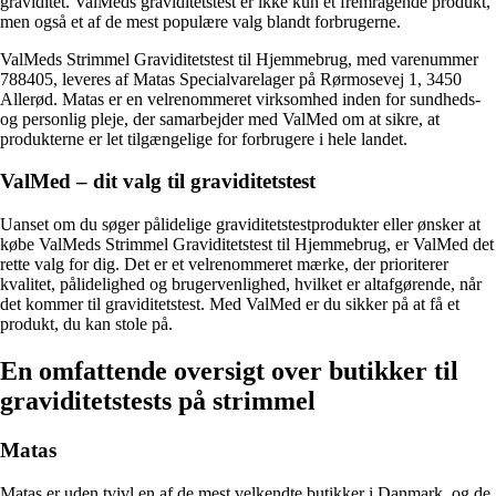
graviditet. ValMeds graviditetstest er ikke kun et fremragende produkt,
men også et af de mest populære valg blandt forbrugerne.
ValMeds Strimmel Graviditetstest til Hjemmebrug, med varenummer
788405, leveres af Matas Specialvarelager på Rørmosevej 1, 3450
Allerød. Matas er en velrenommeret virksomhed inden for sundheds-
og personlig pleje, der samarbejder med ValMed om at sikre, at
produkterne er let tilgængelige for forbrugere i hele landet.
ValMed – dit valg til graviditetstest
Uanset om du søger pålidelige graviditetstestprodukter eller ønsker at
købe ValMeds Strimmel Graviditetstest til Hjemmebrug, er ValMed det
rette valg for dig. Det er et velrenommeret mærke, der prioriterer
kvalitet, pålidelighed og brugervenlighed, hvilket er altafgørende, når
det kommer til graviditetstest. Med ValMed er du sikker på at få et
produkt, du kan stole på.
En omfattende oversigt over butikker til
graviditetstests på strimmel
Matas
Matas er uden tvivl en af de mest velkendte butikker i Danmark, og de