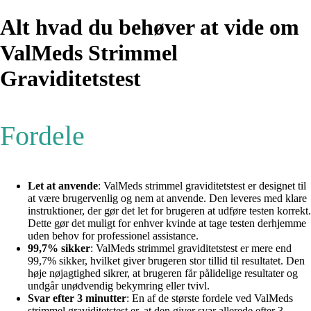
Alt hvad du behøver at vide om
ValMeds Strimmel
Graviditetstest
Fordele
Let at anvende
: ValMeds strimmel graviditetstest er designet til
at være brugervenlig og nem at anvende. Den leveres med klare
instruktioner, der gør det let for brugeren at udføre testen korrekt.
Dette gør det muligt for enhver kvinde at tage testen derhjemme
uden behov for professionel assistance.
99,7% sikker
: ValMeds strimmel graviditetstest er mere end
99,7% sikker, hvilket giver brugeren stor tillid til resultatet. Den
høje nøjagtighed sikrer, at brugeren får pålidelige resultater og
undgår unødvendig bekymring eller tvivl.
Svar efter 3 minutter
: En af de største fordele ved ValMeds
strimmel graviditetstest er, at den giver svar allerede efter 3