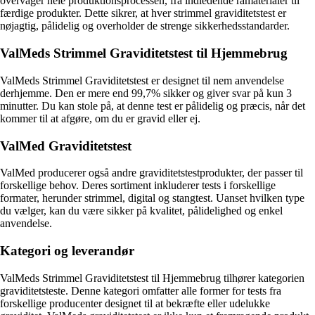
overvåger hele produktionsprocessen, fra indledende råmaterialer til
færdige produkter. Dette sikrer, at hver strimmel graviditetstest er
nøjagtig, pålidelig og overholder de strenge sikkerhedsstandarder.
ValMeds Strimmel Graviditetstest til Hjemmebrug
ValMeds Strimmel Graviditetstest er designet til nem anvendelse
derhjemme. Den er mere end 99,7% sikker og giver svar på kun 3
minutter. Du kan stole på, at denne test er pålidelig og præcis, når det
kommer til at afgøre, om du er gravid eller ej.
ValMed Graviditetstest
ValMed producerer også andre graviditetstestprodukter, der passer til
forskellige behov. Deres sortiment inkluderer tests i forskellige
formater, herunder strimmel, digital og stangtest. Uanset hvilken type
du vælger, kan du være sikker på kvalitet, pålidelighed og enkel
anvendelse.
Kategori og leverandør
ValMeds Strimmel Graviditetstest til Hjemmebrug tilhører kategorien
graviditetsteste. Denne kategori omfatter alle former for tests fra
forskellige producenter designet til at bekræfte eller udelukke