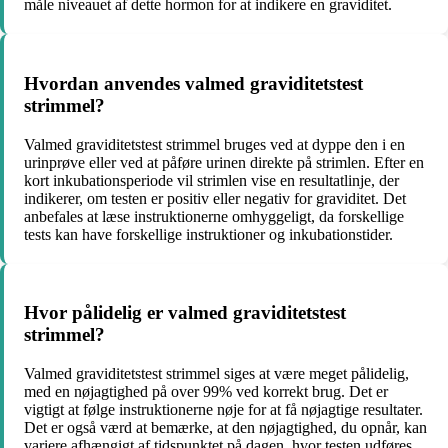
måle niveauet af dette hormon for at indikere en graviditet.
Hvordan anvendes valmed graviditetstest
strimmel?
Valmed graviditetstest strimmel bruges ved at dyppe den i en
urinprøve eller ved at påføre urinen direkte på strimlen. Efter en
kort inkubationsperiode vil strimlen vise en resultatlinje, der
indikerer, om testen er positiv eller negativ for graviditet. Det
anbefales at læse instruktionerne omhyggeligt, da forskellige
tests kan have forskellige instruktioner og inkubationstider.
Hvor pålidelig er valmed graviditetstest
strimmel?
Valmed graviditetstest strimmel siges at være meget pålidelig,
med en nøjagtighed på over 99% ved korrekt brug. Det er
vigtigt at følge instruktionerne nøje for at få nøjagtige resultater.
Det er også værd at bemærke, at den nøjagtighed, du opnår, kan
variere afhængigt af tidspunktet på dagen, hvor testen udføres,