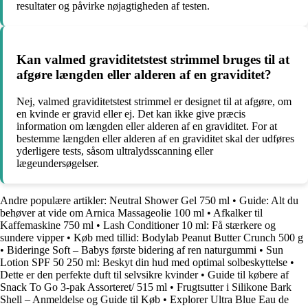
resultater og påvirke nøjagtigheden af testen.
Kan valmed graviditetstest strimmel bruges til at
afgøre længden eller alderen af en graviditet?
Nej, valmed graviditetstest strimmel er designet til at afgøre, om
en kvinde er gravid eller ej. Det kan ikke give præcis
information om længden eller alderen af en graviditet. For at
bestemme længden eller alderen af en graviditet skal der udføres
yderligere tests, såsom ultralydsscanning eller
lægeundersøgelser.
Andre populære artikler:
Neutral Shower Gel 750 ml
•
Guide: Alt du
behøver at vide om Arnica Massageolie 100 ml
•
Afkalker til
Kaffemaskine 750 ml
•
Lash Conditioner 10 ml: Få stærkere og
sundere vipper
•
Køb med tillid: Bodylab Peanut Butter Crunch 500 g
•
Bideringe Soft – Babys første bidering af ren naturgummi
•
Sun
Lotion SPF 50 250 ml: Beskyt din hud med optimal solbeskyttelse
•
Dette er den perfekte duft til selvsikre kvinder
•
Guide til købere af
Snack To Go 3-pak Assorteret/ 515 ml
•
Frugtsutter i Silikone Bark
Shell – Anmeldelse og Guide til Køb
•
Explorer Ultra Blue Eau de