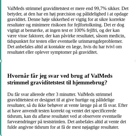
ValMeds strimmel graviditetstest er mere end 99,7% sikker. Det
betyder, at den har en høj præcision og pålidelighed i at opdage
graviditet. Denne høje sikkerhed er vigtig for at sikre korrekte
resultater og minimere risikoen for fejlfortolkning. Det er dog
vigtigt at bemærke, at ingen test er 100% fejlfri, og der kan
være visse faktorer, der kan påvirke resultatet, såsom medicin,
tidspunktet for testen eller eventuelle urinmængdeproblemer.
Det anbefales altid at kontakte en læge, hvis du har tvivl om
resultatet eller oplever symptomer på graviditet.
Hvornår får jeg svar ved brug af ValMeds
strimmel graviditetstest til hjemmebrug?
Du får svar allerede efter 3 minutter. ValMeds strimmel
graviditetstest er designet til at give hurtige og pålidelige
resultater, så du ikke behøver at vente længe på at få svar. Efter
at have anvendt testen korrekt og ventet det specificerede
tidsrum, kan du aflæse resultatet ved at observere eventuelle
farveændringer på teststrimlen. Det anbefales altid at vente det
fulde angivne tidsrum for at få de mest nøjagtige resultater.