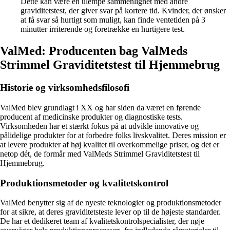
Dette kan være en ulempe sammenlignet med andre
graviditetstest, der giver svar på kortere tid. Kvinder, der ønsker
at få svar så hurtigt som muligt, kan finde ventetiden på 3
minutter irriterende og foretrække en hurtigere test.
ValMed: Producenten bag ValMeds
Strimmel Graviditetstest til Hjemmebrug
Historie og virksomhedsfilosofi
ValMed blev grundlagt i XX og har siden da været en førende
producent af medicinske produkter og diagnostiske tests.
Virksomheden har et stærkt fokus på at udvikle innovative og
pålidelige produkter for at forbedre folks livskvalitet. Deres mission er
at levere produkter af høj kvalitet til overkommelige priser, og det er
netop dét, de formår med ValMeds Strimmel Graviditetstest til
Hjemmebrug.
Produktionsmetoder og kvalitetskontrol
ValMed benytter sig af de nyeste teknologier og produktionsmetoder
for at sikre, at deres graviditetsteste lever op til de højeste standarder.
De har et dedikeret team af kvalitetskontrolspecialister, der nøje