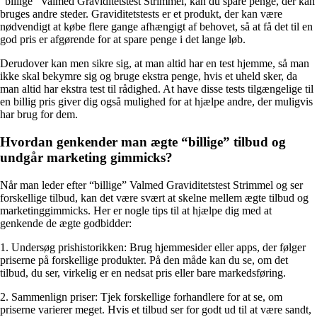
“billige” Valmed Graviditetstest Strimmel, kan du spare penge, der kan
bruges andre steder. Graviditetstests er et produkt, der kan være
nødvendigt at købe flere gange afhængigt af behovet, så at få det til en
god pris er afgørende for at spare penge i det lange løb.
Derudover kan men sikre sig, at man altid har en test hjemme, så man
ikke skal bekymre sig og bruge ekstra penge, hvis et uheld sker, da
man altid har ekstra test til rådighed. At have disse tests tilgængelige til
en billig pris giver dig også mulighed for at hjælpe andre, der muligvis
har brug for dem.
Hvordan genkender man ægte “billige” tilbud og
undgår marketing gimmicks?
Når man leder efter “billige” Valmed Graviditetstest Strimmel og ser
forskellige tilbud, kan det være svært at skelne mellem ægte tilbud og
marketinggimmicks. Her er nogle tips til at hjælpe dig med at
genkende de ægte godbidder:
1. Undersøg prishistorikken: Brug hjemmesider eller apps, der følger
priserne på forskellige produkter. På den måde kan du se, om det
tilbud, du ser, virkelig er en nedsat pris eller bare markedsføring.
2. Sammenlign priser: Tjek forskellige forhandlere for at se, om
priserne varierer meget. Hvis et tilbud ser for godt ud til at være sandt,