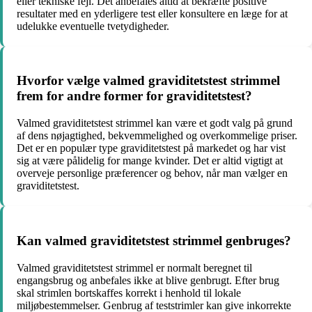
eller tekniske fejl. Det anbefales altid at bekræfte positive
resultater med en yderligere test eller konsultere en læge for at
udelukke eventuelle tvetydigheder.
Hvorfor vælge valmed graviditetstest strimmel
frem for andre former for graviditetstest?
Valmed graviditetstest strimmel kan være et godt valg på grund
af dens nøjagtighed, bekvemmelighed og overkommelige priser.
Det er en populær type graviditetstest på markedet og har vist
sig at være pålidelig for mange kvinder. Det er altid vigtigt at
overveje personlige præferencer og behov, når man vælger en
graviditetstest.
Kan valmed graviditetstest strimmel genbruges?
Valmed graviditetstest strimmel er normalt beregnet til
engangsbrug og anbefales ikke at blive genbrugt. Efter brug
skal strimlen bortskaffes korrekt i henhold til lokale
miljøbestemmelser. Genbrug af teststrimler kan give inkorrekte