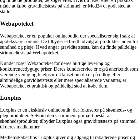
og finde de produkter, de søger efter. Hvis du leder efter en praktisk
måde at købe graviditetstests på strimmel, er Med24 et godt sted at
starte.
Webapoteket
Webapoteket er en populær onlinebutik, der specialiserer sig i salg af
apoteksvarer online. De tilbyder et bredt udvalg af produkter inden for
sundhed og pleje. Hvad angår graviditetstests, kan du finde pålidelige
strimmeltests på Webapoteket.
Kunder roser Webapoteket for deres hurtige levering og
konkurrencedygtige priser. Deres kundeservice er også anerkendt som
værende venlig og hjælpsom. Uanset om du er på udkig efter
almindelige graviditetstests eller mere specialiserede varianter, er
Webapoteket et praktisk og pålideligt sted at købe dem.
Luxplus
Luxplus er en eksklusiv onlinebutik, der fokuserer på skønheds- og
plejeprodukter. Selvom deres sortiment primært består af
skønhedsprodukter, tilbyder Luxplus også graviditetstests på strimmel
til deres medlemmer.
Medlemskabet hos Luxplus giver dig adgang til rabatterede priser og