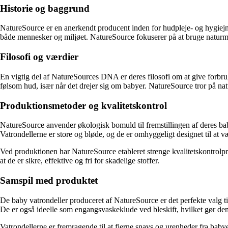
Historie og baggrund
NatureSource er en anerkendt producent inden for hudpleje- og hygiejn
både mennesker og miljøet. NatureSource fokuserer på at bruge naturma
Filosofi og værdier
En vigtig del af NatureSources DNA er deres filosofi om at give forbr
følsom hud, især når det drejer sig om babyer. NatureSource tror på natu
Produktionsmetoder og kvalitetskontrol
NatureSource anvender økologisk bomuld til fremstillingen af deres baby
Vatrondellerne er store og bløde, og de er omhyggeligt designet til a
Ved produktionen har NatureSource etableret strenge kvalitetskontrolpro
at de er sikre, effektive og fri for skadelige stoffer.
Samspil med produktet
De baby vatrondeller produceret af NatureSource er det perfekte valg til
De er også ideelle som engangsvaskeklude ved bleskift, hvilket gør dem 
Vatrondellerne er fremragende til at fjerne snavs og urenheder fra baby