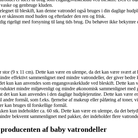
e vaske og genbruge kluden.
legnet til bleskift, kan denne vatrondel også bruges i din daglige hudple
n er skånsom mod huden og efterlader den ren og frisk.
 dig rigeligt med forsyning til lang tids brug. Du behøver ikke bekymre d
r stor (9 x 11 cm). Dette kan være en ulempe, da det kan være svært at h
ndre effektivt sammenlignet med mindre vatrondeller, der giver bedre 
 det kun kan anvendes som engangsvaskeklude ved bleskift. Dette kan v
r produktet mindre miljøvenligt og mindre økonomisk sammenlignet med
at det kun kan anvendes i den daglige hudplejerutine. Dette kan være e
andre formål, som f.eks. fjernelse af makeup eller påføring af toner, vi
 kan bruges til forskellige formål.
akken kun indeholder ca. 60 stk. Dette kan være en ulempe, da det bety
mindre bekvemt sammenlignet med pakker, der indeholder flere vatronde
roducenten af ​​baby vatrondeller