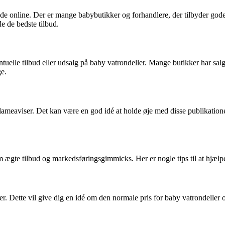
ede online. Der er mange babybutikker og forhandlere, der tilbyder gode
de de bedste tilbud.
lle tilbud eller udsalg på baby vatrondeller. Mange butikker har salg 
ge.
lameaviser. Det kan være en god idé at holde øje med disse publikation
lem ægte tilbud og markedsføringsgimmicks. Her er nogle tips til at hjæl
r. Dette vil give dig en idé om den normale pris for baby vatrondeller og 