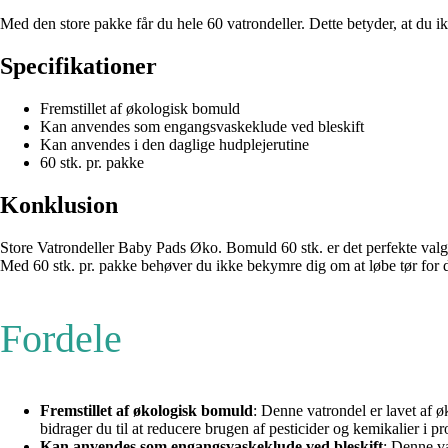
Med den store pakke får du hele 60 vatrondeller. Dette betyder, at du ik
Specifikationer
Fremstillet af økologisk bomuld
Kan anvendes som engangsvaskeklude ved bleskift
Kan anvendes i den daglige hudplejerutine
60 stk. pr. pakke
Konklusion
Store Vatrondeller Baby Pads Øko. Bomuld 60 stk. er det perfekte valg 
Med 60 stk. pr. pakke behøver du ikke bekymre dig om at løbe tør for de
Fordele
Fremstillet af økologisk bomuld
: Denne vatrondel er lavet af 
bidrager du til at reducere brugen af pesticider og kemikalier i p
Kan anvendes som engangsvaskeklude ved bleskift
: Denne va