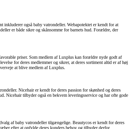
t inkluderer også baby vatrondeller. Webapotektet er kendt for at
ondeller er både sikre og skånsomme for barnets hud. Forældre, der
 favorable priser. Som medlem af Luxplus kan forældre nyde godt af
evelse for deres medlemmer og sikrer, at deres sortiment altid er af høj
overveje at blive medlem af Luxplus.
rondeller. Nicehair er kendt for deres passion for skønhed og deres
 hud. Nicehair tilbyder også en bekvem leveringsservice og har ofte gode
dvalg af baby vatrondeller tilgængelige. Beautycos er kendt for deres
ræber efter at opfylde deres kunders behov og tilbyder derfor