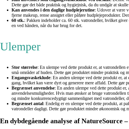
Dette gør det både praktisk og hygiejnisk, da du undgår at skull
Kan anvendes i den daglige hudplejerutine
: Udover at være ve
fjerne makeup, rense ansigtet eller påføre hudplejeprodukter. De
60 stk.
: Pakken indeholder ca. 60 stk. vatrondeller, hvilket giver
en ved hånden, når du har brug for det.
Ulemper
Stor størrelse
: En ulempe ved dette produkt er, at vatrondellen e
små områder af huden. Dette gør produktet mindre praktisk og mi
Engangsvaskeklude
: En anden ulempe ved dette produkt er, at
gang, hvilket kan være dyrt og generere mere affald. Dette gø
Begrænset anvendelse
: En anden ulempe ved dette produkt er, 
anvendelsesmuligheder. Hvis man ønsker at bruge vatrondellen til 
og mindre konkurrencedygtigt sammenlignet med vatrondeller, der
Begrænset antal
: Endelig er en ulempe ved dette produkt, at p
vatrondeller dagligt. Dette gør produktet mindre økonomisk og 
En dybdegående analyse af NatureSource – p