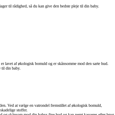
ger til rådighed, så du kan give den bedste pleje til din baby.
tet er lavet af økologisk bomuld og er skånsomme mod den sarte hud.
til din baby.
en. Ved at vælge en vatrondel fremstillet af økologisk bomuld,
skadelige stoffer.
lød og skånsom mod din babys fine hud og kan nemt kasseres efter brug.