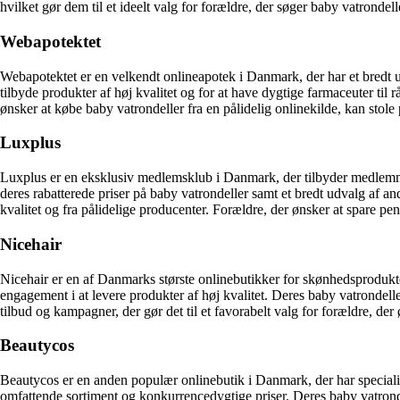
hvilket gør dem til et ideelt valg for forældre, der søger baby vatrondell
Webapotektet
Webapotektet er en velkendt onlineapotek i Danmark, der har et bredt u
tilbyde produkter af høj kvalitet og for at have dygtige farmaceuter ti
ønsker at købe baby vatrondeller fra en pålidelig onlinekilde, kan stole
Luxplus
Luxplus er en eksklusiv medlemsklub i Danmark, der tilbyder medlemmer
deres rabatterede priser på baby vatrondeller samt et bredt udvalg af an
kvalitet og fra pålidelige producenter. Forældre, der ønsker at spare 
Nicehair
Nicehair er en af Danmarks største onlinebutikker for skønhedsprodukte
engagement i at levere produkter af høj kvalitet. Deres baby vatrondell
tilbud og kampagner, der gør det til et favorabelt valg for forældre, der
Beautycos
Beautycos er en anden populær onlinebutik i Danmark, der har specialis
omfattende sortiment og konkurrencedygtige priser. Deres baby vatrondel