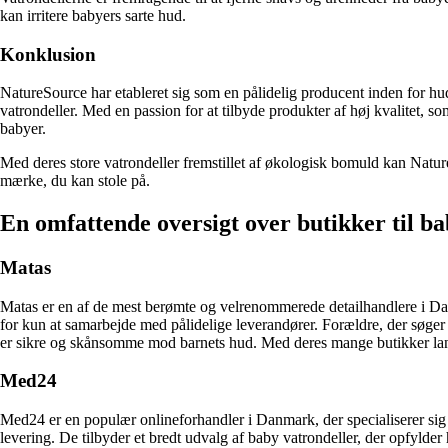
kan irritere babyers sarte hud.
Konklusion
NatureSource har etableret sig som en pålidelig producent inden for hu
vatrondeller. Med en passion for at tilbyde produkter af høj kvalitet, 
babyer.
Med deres store vatrondeller fremstillet af økologisk bomuld kan Nature
mærke, du kan stole på.
En omfattende oversigt over butikker til ba
Matas
Matas er en af de mest berømte og velrenommerede detailhandlere i Danm
for kun at samarbejde med pålidelige leverandører. Forældre, der søger 
er sikre og skånsomme mod barnets hud. Med deres mange butikker landet
Med24
Med24 er en populær onlineforhandler i Danmark, der specialiserer sig 
levering. De tilbyder et bredt udvalg af baby vatrondeller, der opfylde