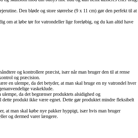
jerutine. Den bløde og store størrelse (9 x 11 cm) gør den perfekt til at
ig om at løbe tør for vatrondeller lige foreløbig, og du kan altid have
åndtere og kontrollere præcist, især når man bruger den til at rense
kontrol og præcision.
ære en ulempe, da det betyder, at man skal bruge en ny vatrondel hver
 genanvendelige vaskeklude.
n ulempe, da det begrænser produktets alsidighed og
l dette produkt ikke være egnet. Dette gør produktet mindre fleksibelt
der, at man skal købe nye pakker hyppigt, især hvis man bruger
ller og dermed varer længere.