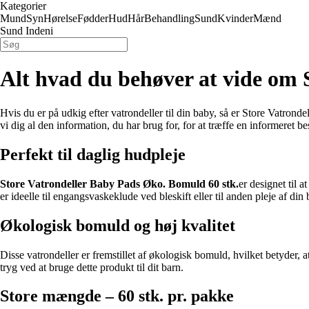
Kategorier
Mund
Syn
Hørelse
Fødder
Hud
Hår
Behandling
Sund
Kvinder
Mænd
Sund Indeni
Alt hvad du behøver at vide om 
Hvis du er på udkig efter vatrondeller til din baby, så er Store Vatronde
vi dig al den information, du har brug for, for at træffe en informeret b
Perfekt til daglig hudpleje
Store Vatrondeller Baby Pads Øko. Bomuld 60 stk.
er designet til 
er ideelle til engangsvaskeklude ved bleskift eller til anden pleje af din
Økologisk bomuld og høj kvalitet
Disse vatrondeller er fremstillet af økologisk bomuld, hvilket betyder,
tryg ved at bruge dette produkt til dit barn.
Store mængde – 60 stk. pr. pakke