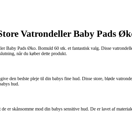
Store Vatrondeller Baby Pads Øk
ller Baby Pads Øko. Bomuld 60 stk. et fantastisk valg. Disse vatrondeller
eslutning, når du køber dette produkt.
at give den bedste pleje til din babys fine hud. Disse store, bløde vatron
 babys hud.
 at de er skånsomme mod din babys sensitive hud. De er lavet af materia