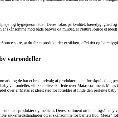
dpleje- og hygiejneområdet. Deres fokus på kvalitet, bæredygtighed og 
som er skånsomme mod både babyer og miljøet, er NatureSource et ideelt 
Source sikre, at du får et produkt, der er sikkert, effektivt og bæredy
by vatrondeller
ark, og de har et bredt udvalg af produkter inden for skønhed og person
baby vatrondeller, vil ikke blive skuffede over Matas sortiment. Matas t
 over er Matas et ideelt sted for forældre at finde den perfekte baby 
i sundhedsprodukter og medicin. Deres sortiment omfatter også baby vat
r høje sikkerhedsstandarder og er skånsomme for barnets hud. Med24 foku