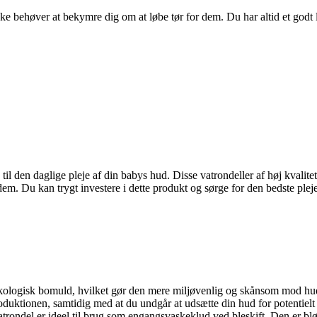
ke behøver at bekymre dig om at løbe tør for dem. Du har altid et godt la
til den daglige pleje af din babys hud. Disse vatrondeller af høj kvali
m. Du kan trygt investere i dette produkt og sørge for den bedste pleje 
økologisk bomuld, hvilket gør den mere miljøvenlig og skånsom mod hud
roduktionen, samtidig med at du undgår at udsætte din hud for potentielt 
trondel er ideel til brug som engangsvaskeklud ved bleskift. Den er b