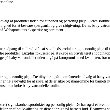
er online.
dvalg af produkter inden for sundhed og personlig pleje. Deres sortimen
l rådighed for at besvare spørgsmål og give rådgivning. Deres baby vatr
 på Webapotektets ekspertise og sortiment.
 adgang til en bred vifte af skønhedsprodukter og personlig pleje til
dre produkter. Luxplus fokuserer på at skabe en privilegeret shoppingopl
penge på baby vatrondeller uden at gå på kompromis med kvaliteten, bør 
r og personlig pleje. De tilbyder også et omfattende udvalg af baby vat
er er nøje udvalgt for at sikre, at de er sikre og skånsomme for barnets
 ønsker at købe baby vatrondeller online.
eret sig i skønhedsprodukter og personlig pleje. De har også et bredt u
ler er af høj kvalitet og er sikre at bruge på barnets hud. Beautycos st