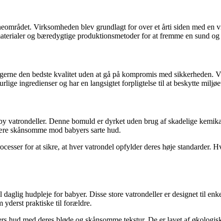
eområdet. Virksomheden blev grundlagt for over et årti siden med en v
terialer og bæredygtige produktionsmetoder for at fremme en sund og an
ugerne den bedste kvalitet uden at gå på kompromis med sikkerheden. Vi
rlige ingredienser og har en langsigtet forpligtelse til at beskytte milj
 vatrondeller. Denne bomuld er dyrket uden brug af skadelige kemikalier
t være skånsomme mod babyers sarte hud.
cesser for at sikre, at hver vatrondel opfylder deres høje standarder. 
 daglig hudpleje for babyer. Disse store vatrondeller er designet til en
yderst praktiske til forældre.
ers hud med deres bløde og skånsomme tekstur. De er lavet af økologisk 