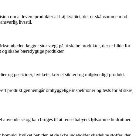
ision om at levere produkter af høj kvalitet, der er skånsomme mod
svarlig livsstil.
rksomheden lægger stor vægt på at skabe produkter, der er blide for
øet og skabe bæredygtige produkter.
 og pesticider, hvilket sikrer et sikkert og miljøvenligt produkt.
Hvert produkt gennemgår omhyggelige inspektioner og tests for at sikre,
kel anvendelse og kan bruges til at rense babyers følsomme hudrutiner.
bomuld, hvilket betyder, at de ikke indeholder skadelige stoffer, der