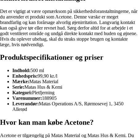
Det er vigtigt at være opmærksom på sikkerhedsforanstaltningerne, når
du anvender et produkt som Acetone. Denne væske er meget
brandfarlig og kan forårsage alvorlig øjenirritation. Langvarig kontakt
kan også give tør eller revnet hud. Sørg derfor altid for at arbejde i et
godt ventileret område og undgå direkte kontakt med huden og øjnene.
Hvis du oplever ubehag, skal du straks stoppe brugen og kontakte
læge, hvis nødvendigt.
Produktspecifikationer og priser
Indhold:
500 ml
Enhedspris:
99,90 kr./l
Mærke:
Matas Material
Serie:
Matas Hus & Kemi
Kategori:
Pletfjerning
Varenummer:
188905
Leverandør:
Matas Operations A/S, Rørmosevej 1, 3450
Allerød
Hvor kan man købe Acetone?
Acetone er tilgængelig på Matas Material og Matas Hus & Kemi. Du