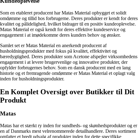
Kundeoplevelse
Som en etableret producent har Matas Material opbygget et solidt
omdømme og tillid hos forbrugerne. Deres produkter er kendt for deres
kvalitet og pålidelighed, hvilket bidrager til en positiv kundeoplevelse.
Matas Material er også kendt for deres effektive kundeservice og
engagement i at imødekomme deres kunders behov og ønsker.
Samlet set er Matas Material en anerkendt producent af
husholdningsprodukter med fokus på kvalitet, effektivitet og
bæredygtighed. Deres produkter som Acetone afspejler virksomhedens
engagement i at levere brugervenlige og innovative produkter, der
opfylder forbrugernes behov. Som en dansk producent med en lang
historie og et fremragende omdømme er Matas Material et oplagt valg
inden for husholdningsprodukter.
En Komplet Oversigt over Butikker til Dit
Produkt
Matas
Matas har et stærkt ry inden for sundheds- og skønhedsprodukter og er
en af Danmarks mest velrenommerede detailhandlere. Deres sortiment
omfatter et bredt udvalg af produkter inden for dette specifikke