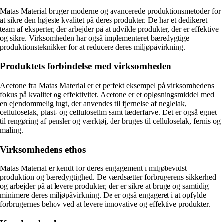
Matas Material bruger moderne og avancerede produktionsmetoder for
at sikre den højeste kvalitet på deres produkter. De har et dedikeret
team af eksperter, der arbejder på at udvikle produkter, der er effektive
og sikre. Virksomheden har også implementeret bæredygtige
produktionsteknikker for at reducere deres miljøpåvirkning.
Produktets forbindelse med virksomheden
Acetone fra Matas Material er et perfekt eksempel på virksomhedens
fokus på kvalitet og effektivitet. Acetone er et opløsningsmiddel med
en ejendommelig lugt, der anvendes til fjernelse af neglelak,
celluloselak, plast- og celluloselim samt læderfarve. Det er også egnet
til rengøring af pensler og værktøj, der bruges til celluloselak, fernis og
maling.
Virksomhedens ethos
Matas Material er kendt for deres engagement i miljøbevidst
produktion og bæredygtighed. De værdsætter forbrugerens sikkerhed
og arbejder på at levere produkter, der er sikre at bruge og samtidig
minimere deres miljøpåvirkning. De er også engageret i at opfylde
forbrugernes behov ved at levere innovative og effektive produkter.