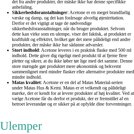
det fra andre produkter, der måske ikke har denne specifikke
anbefaling.
Sikkerhedsforanstaltninger
: Acetone er en meget brandfarlig
væske og damp, og det kan forårsage alvorlig øjenirritation.
Derfor er det vigtigt at tage de nødvendige
sikkerhedsforanstaltninger, når du bruger produktet. Selvom
dette kan virke som en ulempe, viser det faktisk, at produktet er
kraftfuldt og effektivt, hvilket gør det mere pålideligt end andre
produkter, der måske ikke har sådanne advarsler.
Stort indhold
: Acetone leveres i en praktisk flaske med 500 ml
indhold. Dette giver dig rigeligt med produkt til at fjerne flere
pletter og sikrer, at du ikke løber tør lige med det samme. Denne
store mængde gør produktet mere økonomisk og bekvemt
sammenlignet med mindre flasker eller alternative produkter med
mindre indhold.
Matas kvalitet
: Acetone er en del af Matas Material-serien
under Matas Hus & Kemi. Matas er et velkendt og pålideligt
mærke, der er kendt for at levere produkter af høj kvalitet. Ved at
vælge Acetone får du derfor et produkt, der er fremstillet af en
betroet leverandør og er sikker på at opfylde dine forventninger.
Ulemper