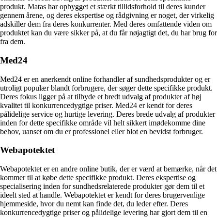
produkt. Matas har opbygget et stærkt tillidsforhold til deres kunder
gennem årene, og deres ekspertise og rådgivning er noget, der virkelig
adskiller dem fra deres konkurrenter. Med deres omfattende viden om
produktet kan du være sikker på, at du får nøjagtigt det, du har brug for
fra dem.
Med24
Med24 er en anerkendt online forhandler af sundhedsprodukter og er
utroligt populær blandt forbrugere, der søger dette specifikke produkt.
Deres fokus ligger på at tilbyde et bredt udvalg af produkter af høj
kvalitet til konkurrencedygtige priser. Med24 er kendt for deres
pålidelige service og hurtige levering. Deres brede udvalg af produkter
inden for dette specifikke område vil helt sikkert imødekomme dine
behov, uanset om du er professionel eller blot en bevidst forbruger.
Webapotektet
Webapotektet er en andre online butik, der er værd at bemærke, når det
kommer til at købe dette specifikke produkt. Deres ekspertise og
specialisering inden for sundhedsrelaterede produkter gør dem til et
ideelt sted at handle. Webapotektet er kendt for deres brugervenlige
hjemmeside, hvor du nemt kan finde det, du leder efter. Deres
konkurrencedygtige priser og pålidelige levering har gjort dem til en