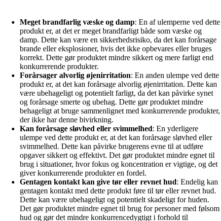
Meget brandfarlig væske og damp
: En af ulemperne ved dette
produkt er, at det er meget brandfarligt både som væske og
damp. Dette kan være en sikkerhedsrisiko, da det kan forårsage
brande eller eksplosioner, hvis det ikke opbevares eller bruges
korrekt. Dette gør produktet mindre sikkert og mere farligt end
konkurrerende produkter.
Forårsager alvorlig øjenirritation
: En anden ulempe ved dette
produkt er, at det kan forårsage alvorlig øjenirritation. Dette kan
være ubehageligt og potentielt farligt, da det kan påvirke synet
og forårsage smerte og ubehag. Dette gør produktet mindre
behageligt at bruge sammenlignet med konkurrerende produkter,
der ikke har denne bivirkning.
Kan forårsage sløvhed eller svimmelhed
: En yderligere
ulempe ved dette produkt er, at det kan forårsage sløvhed eller
svimmelhed. Dette kan påvirke brugerens evne til at udføre
opgaver sikkert og effektivt. Det gør produktet mindre egnet til
brug i situationer, hvor fokus og koncentration er vigtige, og det
giver konkurrerende produkter en fordel.
Gentagen kontakt kan give tør eller revnet hud
: Endelig kan
gentagen kontakt med dette produkt føre til tør eller revnet hud.
Dette kan være ubehageligt og potentielt skadeligt for huden.
Det gør produktet mindre egnet til brug for personer med følsom
hud og gør det mindre konkurrencedygtigt i forhold til