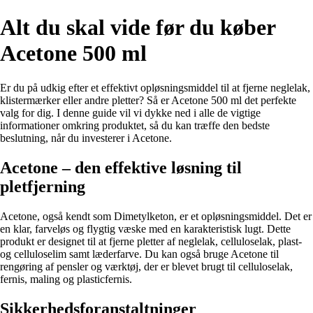
Alt du skal vide før du køber
Acetone 500 ml
Er du på udkig efter et effektivt opløsningsmiddel til at fjerne neglelak,
klistermærker eller andre pletter? Så er Acetone 500 ml det perfekte
valg for dig. I denne guide vil vi dykke ned i alle de vigtige
informationer omkring produktet, så du kan træffe den bedste
beslutning, når du investerer i Acetone.
Acetone – den effektive løsning til
pletfjerning
Acetone, også kendt som Dimetylketon, er et opløsningsmiddel. Det er
en klar, farveløs og flygtig væske med en karakteristisk lugt. Dette
produkt er designet til at fjerne pletter af neglelak, celluloselak, plast-
og celluloselim samt læderfarve. Du kan også bruge Acetone til
rengøring af pensler og værktøj, der er blevet brugt til celluloselak,
fernis, maling og plasticfernis.
Sikkerhedsforanstaltninger