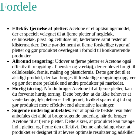
Fordele
Effektiv fjernelse af pletter
: Acetone er et opløsningsmiddel,
der er specielt velegnet til at fjerne pletter af neglelak,
celluloselak, plast- og celluloselim, læderfarve samt rester af
klistermærker. Dette gør det nemt at fjerne forskellige typer af
pletter og gør produktet overlegent i forhold til konkurrerende
produkter.
Allround rengøring
: Udover at fjerne pletter er Acetone også
effektiv til rengøring af pensler og værktøj, der er blevet brugt til
celluloselak, fernis, maling og plasticfernis. Dette gør det til et
alsidigt produkt, der kan bruges til forskellige rengøringsopgaver
og gør det mere praktisk end andre produkter på markedet.
Hurtig tørring
: Når du bruger Acetone til at fjerne pletter, kan
du forvente hurtig tørring. Dette betyder, at du ikke behøver at
vente længe, før pletten er helt fjernet, hvilket sparer dig tid og
gør produktet mere effektivt end alternative løsninger.
Sugende underlag anbefales
: For at opnå de bedste resultater
anbefales det altid at bruge sugende underlag, når du bruger
Acetone til at fjerne pletter. Dette sikrer, at produktet kan trænge
ind i pletten og fjerne den effektivt. Denne anbefaling viser, at
produktet er designet til at levere optimale resultater og adskiller