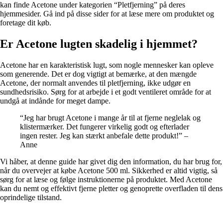
kan finde Acetone under kategorien “Pletfjerning” på deres
hjemmesider. Gå ind på disse sider for at læse mere om produktet og
foretage dit køb.
Er Acetone lugten skadelig i hjemmet?
Acetone har en karakteristisk lugt, som nogle mennesker kan opleve
som generende. Det er dog vigtigt at bemærke, at den mængde
Acetone, der normalt anvendes til pletfjerning, ikke udgør en
sundhedsrisiko. Sørg for at arbejde i et godt ventileret område for at
undgå at indånde for meget dampe.
“Jeg har brugt Acetone i mange år til at fjerne neglelak og
klistermærker. Det fungerer virkelig godt og efterlader
ingen rester. Jeg kan stærkt anbefale dette produkt!” –
Anne
Vi håber, at denne guide har givet dig den information, du har brug for,
når du overvejer at købe Acetone 500 ml. Sikkerhed er altid vigtig, så
sørg for at læse og følge instruktionerne på produktet. Med Acetone
kan du nemt og effektivt fjerne pletter og genoprette overfladen til dens
oprindelige tilstand.