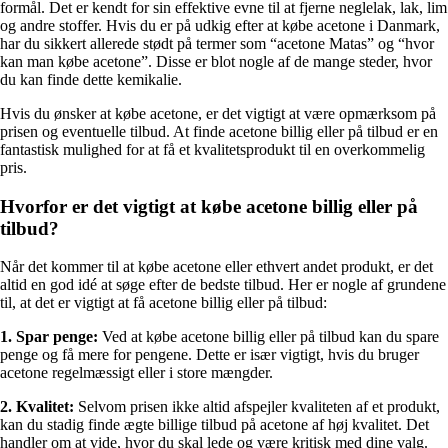
formål. Det er kendt for sin effektive evne til at fjerne neglelak, lak, lim
og andre stoffer. Hvis du er på udkig efter at købe acetone i Danmark,
har du sikkert allerede stødt på termer som “acetone Matas” og “hvor
kan man købe acetone”. Disse er blot nogle af de mange steder, hvor
du kan finde dette kemikalie.
Hvis du ønsker at købe acetone, er det vigtigt at være opmærksom på
prisen og eventuelle tilbud. At finde acetone billig eller på tilbud er en
fantastisk mulighed for at få et kvalitetsprodukt til en overkommelig
pris.
Hvorfor er det vigtigt at købe acetone billig eller på
tilbud?
Når det kommer til at købe acetone eller ethvert andet produkt, er det
altid en god idé at søge efter de bedste tilbud. Her er nogle af grundene
til, at det er vigtigt at få acetone billig eller på tilbud:
1. Spar penge:
Ved at købe acetone billig eller på tilbud kan du spare
penge og få mere for pengene. Dette er især vigtigt, hvis du bruger
acetone regelmæssigt eller i store mængder.
2. Kvalitet:
Selvom prisen ikke altid afspejler kvaliteten af et produkt,
kan du stadig finde ægte billige tilbud på acetone af høj kvalitet. Det
handler om at vide, hvor du skal lede og være kritisk med dine valg.