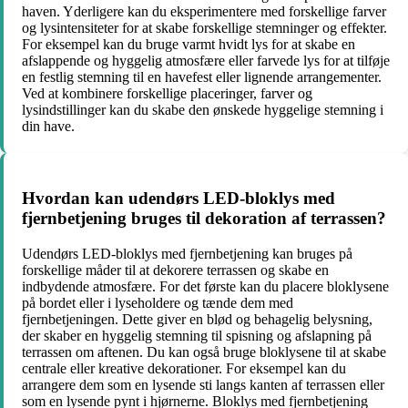
haven. Yderligere kan du eksperimentere med forskellige farver
og lysintensiteter for at skabe forskellige stemninger og effekter.
For eksempel kan du bruge varmt hvidt lys for at skabe en
afslappende og hyggelig atmosfære eller farvede lys for at tilføje
en festlig stemning til en havefest eller lignende arrangementer.
Ved at kombinere forskellige placeringer, farver og
lysindstillinger kan du skabe den ønskede hyggelige stemning i
din have.
Hvordan kan udendørs LED-bloklys med
fjernbetjening bruges til dekoration af terrassen?
Udendørs LED-bloklys med fjernbetjening kan bruges på
forskellige måder til at dekorere terrassen og skabe en
indbydende atmosfære. For det første kan du placere bloklysene
på bordet eller i lyseholdere og tænde dem med
fjernbetjeningen. Dette giver en blød og behagelig belysning,
der skaber en hyggelig stemning til spisning og afslapning på
terrassen om aftenen. Du kan også bruge bloklysene til at skabe
centrale eller kreative dekorationer. For eksempel kan du
arrangere dem som en lysende sti langs kanten af terrassen eller
som en lysende pynt i hjørnerne. Bloklys med fjernbetjening