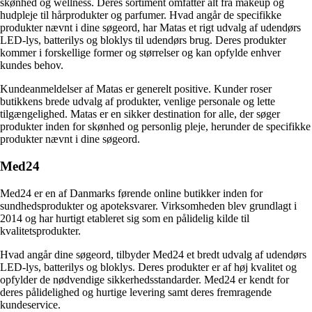
skønhed og wellness. Deres sortiment omfatter alt fra makeup og
hudpleje til hårprodukter og parfumer. Hvad angår de specifikke
produkter nævnt i dine søgeord, har Matas et rigt udvalg af udendørs
LED-lys, batterilys og bloklys til udendørs brug. Deres produkter
kommer i forskellige former og størrelser og kan opfylde enhver
kundes behov.
Kundeanmeldelser af Matas er generelt positive. Kunder roser
butikkens brede udvalg af produkter, venlige personale og lette
tilgængelighed. Matas er en sikker destination for alle, der søger
produkter inden for skønhed og personlig pleje, herunder de specifikke
produkter nævnt i dine søgeord.
Med24
Med24 er en af Danmarks førende online butikker inden for
sundhedsprodukter og apoteksvarer. Virksomheden blev grundlagt i
2014 og har hurtigt etableret sig som en pålidelig kilde til
kvalitetsprodukter.
Hvad angår dine søgeord, tilbyder Med24 et bredt udvalg af udendørs
LED-lys, batterilys og bloklys. Deres produkter er af høj kvalitet og
opfylder de nødvendige sikkerhedsstandarder. Med24 er kendt for
deres pålidelighed og hurtige levering samt deres fremragende
kundeservice.