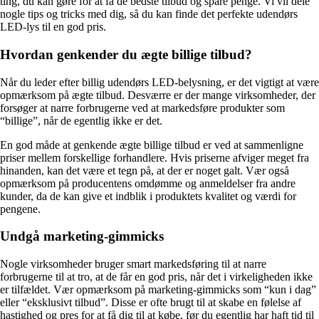
ting, du kan gøre for at få de bedste tilbud og spare penge. Vi vil dele
nogle tips og tricks med dig, så du kan finde det perfekte udendørs
LED-lys til en god pris.
Hvordan genkender du ægte billige tilbud?
Når du leder efter billig udendørs LED-belysning, er det vigtigt at være
opmærksom på ægte tilbud. Desværre er der mange virksomheder, der
forsøger at narre forbrugerne ved at markedsføre produkter som
“billige”, når de egentlig ikke er det.
En god måde at genkende ægte billige tilbud er ved at sammenligne
priser mellem forskellige forhandlere. Hvis priserne afviger meget fra
hinanden, kan det være et tegn på, at der er noget galt. Vær også
opmærksom på producentens omdømme og anmeldelser fra andre
kunder, da de kan give et indblik i produktets kvalitet og værdi for
pengene.
Undgå marketing-gimmicks
Nogle virksomheder bruger smart markedsføring til at narre
forbrugerne til at tro, at de får en god pris, når det i virkeligheden ikke
er tilfældet. Vær opmærksom på marketing-gimmicks som “kun i dag”
eller “eksklusivt tilbud”. Disse er ofte brugt til at skabe en følelse af
hastighed og pres for at få dig til at købe, før du egentlig har haft tid til