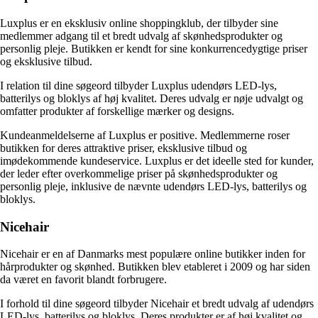
Luxplus er en eksklusiv online shoppingklub, der tilbyder sine
medlemmer adgang til et bredt udvalg af skønhedsprodukter og
personlig pleje. Butikken er kendt for sine konkurrencedygtige priser
og eksklusive tilbud.
I relation til dine søgeord tilbyder Luxplus udendørs LED-lys,
batterilys og bloklys af høj kvalitet. Deres udvalg er nøje udvalgt og
omfatter produkter af forskellige mærker og designs.
Kundeanmeldelserne af Luxplus er positive. Medlemmerne roser
butikken for deres attraktive priser, eksklusive tilbud og
imødekommende kundeservice. Luxplus er det ideelle sted for kunder,
der leder efter overkommelige priser på skønhedsprodukter og
personlig pleje, inklusive de nævnte udendørs LED-lys, batterilys og
bloklys.
Nicehair
Nicehair er en af Danmarks mest populære online butikker inden for
hårprodukter og skønhed. Butikken blev etableret i 2009 og har siden
da været en favorit blandt forbrugere.
I forhold til dine søgeord tilbyder Nicehair et bredt udvalg af udendørs
LED-lys, batterilys og bloklys. Deres produkter er af høj kvalitet og