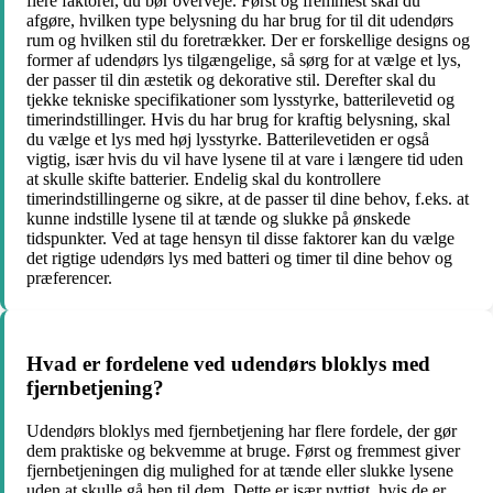
flere faktorer, du bør overveje. Først og fremmest skal du
afgøre, hvilken type belysning du har brug for til dit udendørs
rum og hvilken stil du foretrækker. Der er forskellige designs og
former af udendørs lys tilgængelige, så sørg for at vælge et lys,
der passer til din æstetik og dekorative stil. Derefter skal du
tjekke tekniske specifikationer som lysstyrke, batterilevetid og
timerindstillinger. Hvis du har brug for kraftig belysning, skal
du vælge et lys med høj lysstyrke. Batterilevetiden er også
vigtig, især hvis du vil have lysene til at vare i længere tid uden
at skulle skifte batterier. Endelig skal du kontrollere
timerindstillingerne og sikre, at de passer til dine behov, f.eks. at
kunne indstille lysene til at tænde og slukke på ønskede
tidspunkter. Ved at tage hensyn til disse faktorer kan du vælge
det rigtige udendørs lys med batteri og timer til dine behov og
præferencer.
Hvad er fordelene ved udendørs bloklys med
fjernbetjening?
Udendørs bloklys med fjernbetjening har flere fordele, der gør
dem praktiske og bekvemme at bruge. Først og fremmest giver
fjernbetjeningen dig mulighed for at tænde eller slukke lysene
uden at skulle gå hen til dem. Dette er især nyttigt, hvis de er