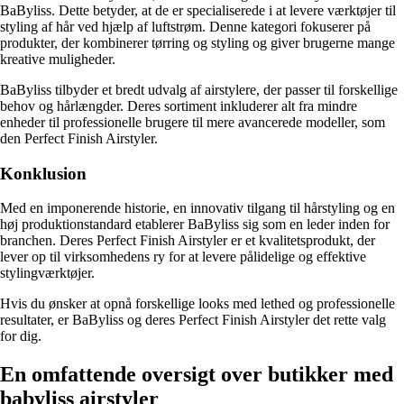
BaByliss. Dette betyder, at de er specialiserede i at levere værktøjer til
styling af hår ved hjælp af luftstrøm. Denne kategori fokuserer på
produkter, der kombinerer tørring og styling og giver brugerne mange
kreative muligheder.
BaByliss tilbyder et bredt udvalg af airstylere, der passer til forskellige
behov og hårlængder. Deres sortiment inkluderer alt fra mindre
enheder til professionelle brugere til mere avancerede modeller, som
den Perfect Finish Airstyler.
Konklusion
Med en imponerende historie, en innovativ tilgang til hårstyling og en
høj produktionstandard etablerer BaByliss sig som en leder inden for
branchen. Deres Perfect Finish Airstyler er et kvalitetsprodukt, der
lever op til virksomhedens ry for at levere pålidelige og effektive
stylingværktøjer.
Hvis du ønsker at opnå forskellige looks med lethed og professionelle
resultater, er BaByliss og deres Perfect Finish Airstyler det rette valg
for dig.
En omfattende oversigt over butikker med
babyliss airstyler