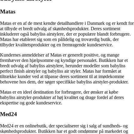
Matas
Matas er en af de mest kendte detailhandlere i Danmark og er kendt for
at tilbyde et bredt udvalg af skønhedsprodukter. Deres sortiment
inkluderer også babyliss airstylere, der er populære blandt forbrugere.
Matas har etableret sig som en pålidelig og troværdig butik, der
tilbyder kvalitetsprodukter og en fremragende kundeservice.
Kundernes anmeldelser af Matas er generelt positive, og mange
fremhæver den hjælpsomme og kyndige personalet. Butikken har et
bredt udvalg af babyliss airstylere, herunder modeller som babyliss
perfect finish airstyler og babyliss air styler. Matas har formået at
tiltrække kunder ved at tilpasse deres sortiment til at imødekomme
behovene hos dem, der søger specifikke babyliss airstyler-produkter.
Matas er en ideel destination for forbrugere, der ønsker at købe
babyliss airstyler-produkter af høj kvalitet og drage fordel af deres
ekspertise og gode kundeservice.
Med24
Med24 er en onlinebutik, der specialiserer sig i salg af sundheds- og
skønhedsprodukter. Butikken har et godt omdømme på markedet og