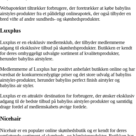
Webapotektet tiltrækker forbrugere, der foretrækker at købe babyliss
airstyler-produkter fra et pålideligt onlineapotek, der også tilbyder en
bred vifte af andre sundheds- og skønhedsprodukter.
Luxplus
Luxplus er en eksklusiv medlemsklub, der tilbyder medlemmerne
adgang til eksklusive tilbud på skønhedsprodukter. Butikken er kendt
for deres omhyggeligt udvalgte sortiment af kvalitetsprodukter,
herunder babyliss airstylere.
Medlemmerne af Luxplus har positivt anbefalet butikken online og har
værdsat de konkurrencedygtige priser og det store udvalg af babyliss
airstyler-produkter, herunder babyliss perfect finish airstyler og
babyliss air styler.
Luxplus er en attraktiv destination for forbrugere, der ønsker eksklusiv
adgang til de bedste tilbud på babyliss airstyler-produkter og samtidig
drage fordel af medlemskabets øvrige fordele.
Nicehair
Nicehair er en populær online skønhedsbutik og er kendt for deres
omfattende sortiment af skønheds- og hårplejeprodukter. Butikken har