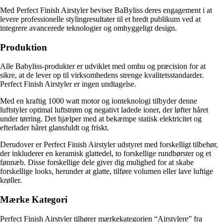
Med Perfect Finish Airstyler beviser BaByliss deres engagement i at
levere professionelle stylingresultater til et bredt publikum ved at
integrere avancerede teknologier og omhyggeligt design.
Produktion
Alle Babyliss-produkter er udviklet med omhu og præcision for at
sikre, at de lever op til virksomhedens strenge kvalitetsstandarder.
Perfect Finish Airstyler er ingen undtagelse.
Med en kraftig 1000 watt motor og ionteknologi tilbyder denne
luftstyler optimal luftstrøm og negativt ladede ioner, der løfter håret
under tørring. Det hjælper med at bekæmpe statisk elektricitet og
efterlader håret glansfuldt og friskt.
Derudover er Perfect Finish Airstyler udstyret med forskelligt tilbehør,
der inkluderer en keramisk glattedel, to forskellige rundbørster og et
fønnæb. Disse forskellige dele giver dig mulighed for at skabe
forskellige looks, herunder at glatte, tilføre volumen eller lave luftige
krøller.
Mærke Kategori
Perfect Finish Airstyler tilhører mærkekategorien “Airstylere” fra