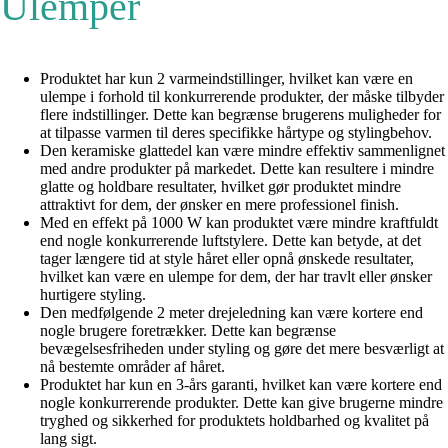
Ulemper
Produktet har kun 2 varmeindstillinger, hvilket kan være en
ulempe i forhold til konkurrerende produkter, der måske tilbyder
flere indstillinger. Dette kan begrænse brugerens muligheder for
at tilpasse varmen til deres specifikke hårtype og stylingbehov.
Den keramiske glattedel kan være mindre effektiv sammenlignet
med andre produkter på markedet. Dette kan resultere i mindre
glatte og holdbare resultater, hvilket gør produktet mindre
attraktivt for dem, der ønsker en mere professionel finish.
Med en effekt på 1000 W kan produktet være mindre kraftfuldt
end nogle konkurrerende luftstylere. Dette kan betyde, at det
tager længere tid at style håret eller opnå ønskede resultater,
hvilket kan være en ulempe for dem, der har travlt eller ønsker
hurtigere styling.
Den medfølgende 2 meter drejeledning kan være kortere end
nogle brugere foretrækker. Dette kan begrænse
bevægelsesfriheden under styling og gøre det mere besværligt at
nå bestemte områder af håret.
Produktet har kun en 3-års garanti, hvilket kan være kortere end
nogle konkurrerende produkter. Dette kan give brugerne mindre
tryghed og sikkerhed for produktets holdbarhed og kvalitet på
lang sigt.