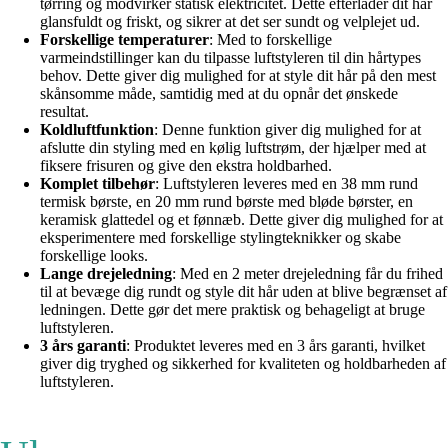
tørring og modvirker statisk elektricitet. Dette efterlader dit hår
glansfuldt og friskt, og sikrer at det ser sundt og velplejet ud.
Forskellige temperaturer
: Med to forskellige
varmeindstillinger kan du tilpasse luftstyleren til din hårtypes
behov. Dette giver dig mulighed for at style dit hår på den mest
skånsomme måde, samtidig med at du opnår det ønskede
resultat.
Koldluftfunktion
: Denne funktion giver dig mulighed for at
afslutte din styling med en kølig luftstrøm, der hjælper med at
fiksere frisuren og give den ekstra holdbarhed.
Komplet tilbehør
: Luftstyleren leveres med en 38 mm rund
termisk børste, en 20 mm rund børste med bløde børster, en
keramisk glattedel og et fønnæb. Dette giver dig mulighed for at
eksperimentere med forskellige stylingteknikker og skabe
forskellige looks.
Lange drejeledning
: Med en 2 meter drejeledning får du frihed
til at bevæge dig rundt og style dit hår uden at blive begrænset af
ledningen. Dette gør det mere praktisk og behageligt at bruge
luftstyleren.
3 års garanti
: Produktet leveres med en 3 års garanti, hvilket
giver dig tryghed og sikkerhed for kvaliteten og holdbarheden af
luftstyleren.