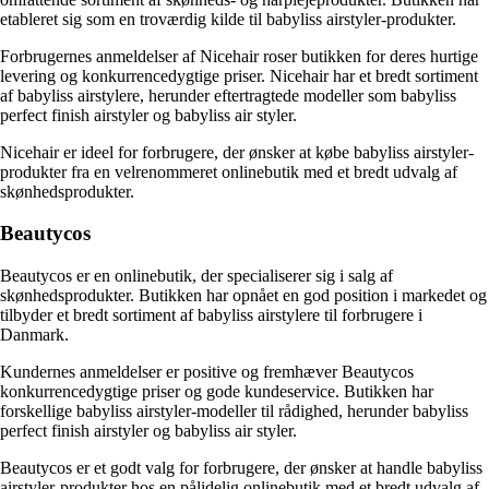
etableret sig som en troværdig kilde til babyliss airstyler-produkter.
Forbrugernes anmeldelser af Nicehair roser butikken for deres hurtige
levering og konkurrencedygtige priser. Nicehair har et bredt sortiment
af babyliss airstylere, herunder eftertragtede modeller som babyliss
perfect finish airstyler og babyliss air styler.
Nicehair er ideel for forbrugere, der ønsker at købe babyliss airstyler-
produkter fra en velrenommeret onlinebutik med et bredt udvalg af
skønhedsprodukter.
Beautycos
Beautycos er en onlinebutik, der specialiserer sig i salg af
skønhedsprodukter. Butikken har opnået en god position i markedet og
tilbyder et bredt sortiment af babyliss airstylere til forbrugere i
Danmark.
Kundernes anmeldelser er positive og fremhæver Beautycos
konkurrencedygtige priser og gode kundeservice. Butikken har
forskellige babyliss airstyler-modeller til rådighed, herunder babyliss
perfect finish airstyler og babyliss air styler.
Beautycos er et godt valg for forbrugere, der ønsker at handle babyliss
airstyler-produkter hos en pålidelig onlinebutik med et bredt udvalg af