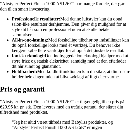
“Airstyler Perfect Finish 1000 AS126E” har mange fordele, der gør
den til en smart investering:
Professionelle resultater:
Med denne luftstyler kan du opnå
salon-like resultater derhjemme. Den giver dig mulighed for at
style dit hår som en professionel uden at skulle betale
salonpriser.
All-in-one-løsning:
Med forskellige tilbehør og indstillinger kan
du opnå forskellige looks med ét værktøj. Du behøver ikke
længere købe flere værktøjer for at opnå det ønskede resultat.
Ionisk teknologi:
Den indbyggede ionteknologi hjælper med at
styre frizz og statisk elektricitet, samtidig med at den efterlader
dit hår sundt og glansfuldt.
Holdbarhed:
Med koldluftfunktionen kan du sikre, at din frisure
holder hele dagen uden at blive ødelagt af fugt eller varme.
Pris og garanti
“Airstyler Perfect Finish 1000 AS126E” er tilgængelig til en pris på
629,95 kr. pr. stk. Den leveres med en treårig garanti, der sikrer din
tilfredshed med produktet.
“Jeg har altid været tilfreds med Babyliss produkter, og
“Airstyler Perfect Finish 1000 AS126E” er ingen