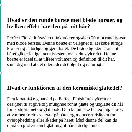
Hvad er den runde børste med bløde børster, og
hvilken effekt har den på mit hår?
Perfect Finish luftstyleren inkluderer også en 20 mm rund børste
med bløde børster. Denne børste er velegnet til at skabe luftige
krøller og naturlige bølger i håret. De bløde børster sikrer, at
håret glider let igennem børsten, mens du styler det. Denne
børste er ideel til at tilføre volumen og definition til dit hår,
samtidig med at det efterlader det blødt og naturligt.
Hvad er funktionen af den keramiske glattedel?
Den keramiske glattedel på Perfect Finish luftstyleren er
designet til at give dig mulighed for at glatte og udglatte dit hår
for et strømlinet og glat look. Den keramiske belægning sikrer,
at varmen fordeles jævnt på håret og reducerer risikoen for
overophedning eller skader på håret. Med denne del kan du
opnå en professionel glatning af håret derhjemme.