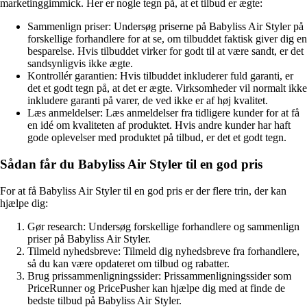
marketinggimmick. Her er nogle tegn på, at et tilbud er ægte:
Sammenlign priser: Undersøg priserne på Babyliss Air Styler på
forskellige forhandlere for at se, om tilbuddet faktisk giver dig en
besparelse. Hvis tilbuddet virker for godt til at være sandt, er det
sandsynligvis ikke ægte.
Kontrollér garantien: Hvis tilbuddet inkluderer fuld garanti, er
det et godt tegn på, at det er ægte. Virksomheder vil normalt ikke
inkludere garanti på varer, de ved ikke er af høj kvalitet.
Læs anmeldelser: Læs anmeldelser fra tidligere kunder for at få
en idé om kvaliteten af produktet. Hvis andre kunder har haft
gode oplevelser med produktet på tilbud, er det et godt tegn.
Sådan får du Babyliss Air Styler til en god pris
For at få Babyliss Air Styler til en god pris er der flere trin, der kan
hjælpe dig:
Gør research: Undersøg forskellige forhandlere og sammenlign
priser på Babyliss Air Styler.
Tilmeld nyhedsbreve: Tilmeld dig nyhedsbreve fra forhandlere,
så du kan være opdateret om tilbud og rabatter.
Brug prissammenligningssider: Prissammenligningssider som
PriceRunner og PricePusher kan hjælpe dig med at finde de
bedste tilbud på Babyliss Air Styler.