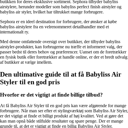
butikken for deres eksklusive sortiment. Sephora tilbyder babyliss
airstylere, herunder modeller som babyliss perfect finish airstyler og
babyliss air styler, hvilket har tiltrukket mange forbrugere.
Sephora er en ideel destination for forbrugere, der ønsker at købe
babyliss airstylere fra en velrenommeret detailhandler med et
internationalt ry.
Med denne omfattende oversigt over butikker, der tilbyder babyliss
airstyler-produkter, kan forbrugerne nu træffe et informeret valg, der
passer bedst til deres behov og præferencer. Uanset om de foretrækker
en fysisk butik eller foretrækker at handle online, er der et bredt udvalg
af butikker at vælge imellem.
Den ultimative guide til at få Babyliss Air
Styler til en god pris
Hvorfor er det vigtigt at finde billige tilbud?
At få Babyliss Air Styler til en god pris kan være afgørende for mange
forbrugere. Når man ser efter et stylingværktøj som Babyliss Air Styler,
er det vigtigt at finde et billigt produkt af høj kvalitet. Ved at gøre det
kan man opnå både stilfulde resultater og spare penge. Der er mange
grunde til, at det er vigtigt at finde en billig Babyliss Air Styler.