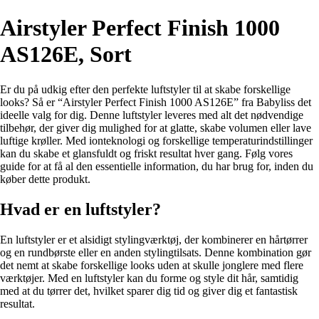
Airstyler Perfect Finish 1000
AS126E, Sort
Er du på udkig efter den perfekte luftstyler til at skabe forskellige
looks? Så er “Airstyler Perfect Finish 1000 AS126E” fra Babyliss det
ideelle valg for dig. Denne luftstyler leveres med alt det nødvendige
tilbehør, der giver dig mulighed for at glatte, skabe volumen eller lave
luftige krøller. Med ionteknologi og forskellige temperaturindstillinger
kan du skabe et glansfuldt og friskt resultat hver gang. Følg vores
guide for at få al den essentielle information, du har brug for, inden du
køber dette produkt.
Hvad er en luftstyler?
En luftstyler er et alsidigt stylingværktøj, der kombinerer en hårtørrer
og en rundbørste eller en anden stylingtilsats. Denne kombination gør
det nemt at skabe forskellige looks uden at skulle jonglere med flere
værktøjer. Med en luftstyler kan du forme og style dit hår, samtidig
med at du tørrer det, hvilket sparer dig tid og giver dig et fantastisk
resultat.