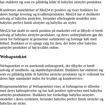
har etableret sig som en pålidelig kilde til babyliss airstyler-produkter.
Kundernes anmeldelser af Med24 er positive og roser butikken for
deres hurtige levering og kvalitetsprodukter. Med24 har et dedikeret
udvalg af babyliss airstylere, herunder eftertragtede modeller som
babyliss perfect finish airstyler og babyliss air styler.
Med24 har skabt en stærk position på markedet ved at tilbyde et bredt
udvalg af babyliss airstyler-produkter, og deres onlineplatform gør det
nemt for forbrugere at gennemse sortimentet og foretage køb med
lethed. Butikken er et oplagt valg for dem, der leder efter babyliss
airstyler-produkter af høj kvalitet online.
Webapotektet
Webapotektet er en anerkendt onlineapotek, der tilbyder et bredt
udvalg af sundheds- og skønhedsprodukter. Butikken har etableret sig
som en pålidelig kilde til babyliss airstyler-produkter og er velkendt for
deres høje standarder inden for kvalitet og kundeservice.
Brugeranmeldelser af Webapotektet viser, at forbrugerne er tilfredse
med deres købsoplevelse og har haft positive oplevelser med babyliss
airstyler-produkterne. Butikken har forskellige babyliss airstyler-
modeller i deres sortiment, herunder babyliss perfect finish airstyler og
babyliss air styler.