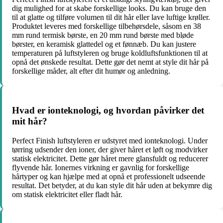
dig mulighed for at skabe forskellige looks. Du kan bruge den
til at glatte og tilføre volumen til dit hår eller lave luftige krøller.
Produktet leveres med forskellige tilbehørsdele, såsom en 38
mm rund termisk børste, en 20 mm rund børste med bløde
børster, en keramisk glattedel og et fønnæb. Du kan justere
temperaturen på luftstyleren og bruge koldluftsfunktionen til at
opnå det ønskede resultat. Dette gør det nemt at style dit hår på
forskellige måder, alt efter dit humør og anledning.
Hvad er ionteknologi, og hvordan påvirker det
mit hår?
Perfect Finish luftstyleren er udstyret med ionteknologi. Under
tørring udsender den ioner, der giver håret et løft og modvirker
statisk elektricitet. Dette gør håret mere glansfuldt og reducerer
flyvende hår. Ionernes virkning er gavnlig for forskellige
hårtyper og kan hjælpe med at opnå et professionelt udseende
resultat. Det betyder, at du kan style dit hår uden at bekymre dig
om statisk elektricitet eller fladt hår.