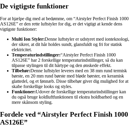
De vigtigste funktioner
For at hjælpe dig med at bedømme, om “Airstyler Perfect Finish 1000
AS126E” er den rette luftstyler for dig, er det vigtigt at kende dens
vigtigste funktioner:
Multi Ion Styler:
Denne luftstyler er udstyret med ionteknologi,
der sikrer, at dit hår holdes sundt, glansfuldt og fri for statisk
elektricitet.
Temperaturindstillinger:
“Airstyler Perfect Finish 1000
AS126E” har 2 forskellige temperaturindstillinger, så du kan
tilpasse stylingen til dit hårtype og den ønskede effekt.
Tilbehør:
Denne luftstyler leveres med en 38 mm rund termisk
børste, en 20 mm rund børste med bløde børster, en keramisk
glattedel, og et fønnæb. Disse tilbehør giver dig mulighed for at
skabe forskellige looks og styles.
Funktioner:
Udover de forskellige temperaturindstillinger kan
du også bruge koldluftfunktionen til ekstra holdbarhed og en
mere skånsom styling.
Fordele ved “Airstyler Perfect Finish 1000
AS126E”